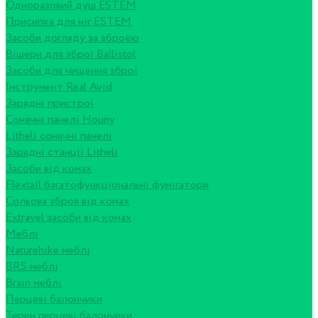
Одноразовий душ ESTEM
Присипка для ніг ESTEM
Засоби догляду за зброєю
Вішери для зброї Ballistol
Засоби для чищення зброї
Інструмент Real Avid
Зарядні пристрої
Сонячні панелі Houny
Litheli сонячні панелі
Зарядні станції Litheli
Засоби від комах
Flextail багатофункціональні фумігатори
Сольова зброя від комах
Extravel засоби від комах
Меблі
Naturehike меблі
BRS меблі
Brain меблі
Перцеві балончики
Терен перцеві балончики