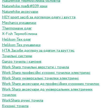
Naturehike термобілизна чоловіча
Naturehike пов&#039;язки
Naturehike аксесуари
HEY-sport засіб за доглядом одягу і взуття
Mechanix рукавички
Thermowave одяг
X-Fish Термобілизна
Helikon-Tex одяг
Helikon-Tex рукавички
HTA Засоби догляду за одягом та взуттяс
Точильні системи
Ganzo точила і каміння
Work Sharp точильні верстати і точила
Work Sharp професiйнi кухоннi точилки электричнi
Work Sharp унiверсальнi точилки электричнi
Work Sharp аксесуари до професiйних кухонних точилок
Work Sharp аксесуари до унiверсальних электричних
точилок
WorkSharp ручні точила
Кухонні точила