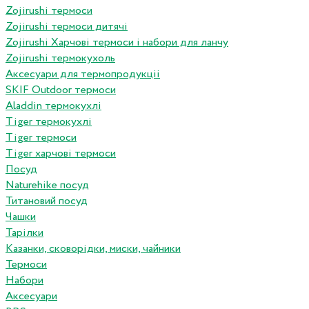
Zojirushi термоси
Zojirushi термоси дитячі
Zojirushi Харчові термоси і набори для ланчу
Zojirushi термокухоль
Аксесуари для термопродукціі
SKIF Outdoor термоси
Aladdin термокухлі
Tiger термокухлі
Tiger термоси
Tiger харчові термоси
Посуд
Naturehike посуд
Титановий посуд
Чашки
Тарілки
Казанки, сковорідки, миски, чайники
Термоси
Набори
Аксесуари