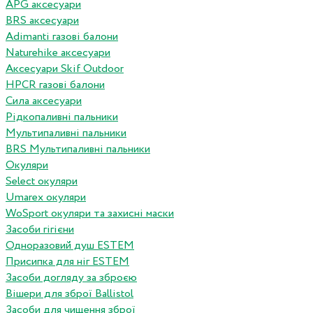
APG аксесуари
BRS аксесуари
Adimanti газові балони
Naturehike аксесуари
Аксесуари Skif Outdoor
HPCR газові балони
Сила аксесуари
Рідкопаливні пальники
Мультипаливні пальники
BRS Мультипаливні пальники
Окуляри
Select окуляри
Umarex окуляри
WoSport окуляри та захисні маски
Засоби гігієни
Одноразовий душ ESTEM
Присипка для ніг ESTEM
Засоби догляду за зброєю
Вішери для зброї Ballistol
Засоби для чищення зброї