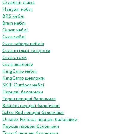
Складані ліжка
Надувні меблі
BRS меблі
Brain меблі
Quest меблі
Сила меблі
Сила набори меблів
Сила стільці та крісла
Сила столи
Сила шезлонги
KingCamp меблі
KingCamp шезлонги
SKIF Outdoor меблі
Перцеві балончики
Терен перцеві балончики
Ballistol перцеві балончики
Sabre Red перцеві балончики
Umarex Perfecta перцеві балончики
Перець перцеві балончики
Тризуб перцеві балончики