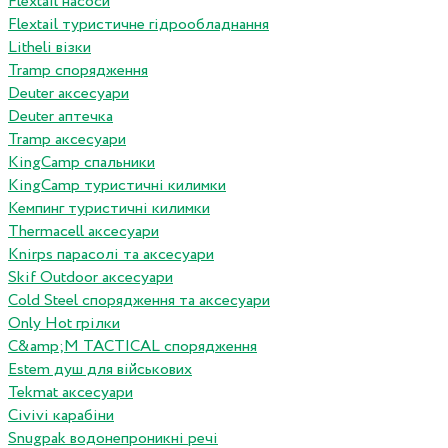
Flextail насоси
Flextail туристичне гідрообладнання
Litheli візки
Tramp спорядження
Deuter аксесуари
Deuter аптечка
Tramp аксесуари
KingCamp спальники
KingCamp туристичні килимки
Кемпинг туристичні килимки
Thermacell аксесуари
Knirps парасолі та аксесуари
Skif Outdoor аксесуари
Cold Steel спорядження та аксесуари
Only Hot грілки
C&amp;M TACTICAL спорядження
Estem душ для військових
Tekmat аксесуари
Сivivi карабіни
Snugpak водонепроникні речі