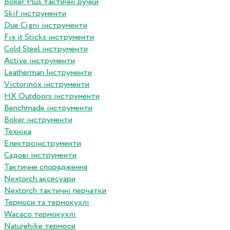
Boker Plus тактичні ручки
Skif інструменти
Due Cigni інструменти
Fix it Sticks інструменти
Сold Steel інструменти
Active інструменти
Leatherman Інструменти
Victorinox інструменти
HX Outdoors інструменти
Benchmade інструменти
Boker інструменти
Техніка
Електроінструменти
Садові інструменти
Тактичне спорядження
Nextorch аксесуари
Nextorch тактичні перчатки
Термоси та термокухлі
Wacaco термокухлі
Naturehike термоси