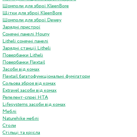
Шомполи для зброї KleenBore
Щітки для зброї KleenBore
Шомполи для зброї Dewey
Зарядні пристрої
Сонячні панелі Houny
Litheli сонячні панелі
Зарядні станції Litheli
Повербанки Litheli
Повербанки Flextail
Засоби від комах
Flextail багатофункціональні фумігатори
Сольова зброя від комах
Extravel засоби від комах
Репелент-спреї HTA
Lifesystems засоби від комах
Меблі
Naturehike меблі
Столи
Стільці та крісла