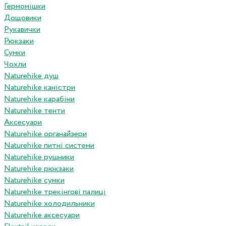
Гермомішки
Дощовики
Рукавички
Рюкзаки
Сумки
Чохли
Naturehike душ
Naturehike каністри
Naturehike карабіни
Naturehike тенти
Аксесуари
Naturehike органайзери
Naturehike питні системи
Naturehike рушники
Naturehike рюкзаки
Naturehike сумки
Naturehike трекінгові палиці
Naturehike холодильники
Naturehike аксесуари