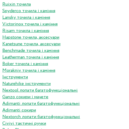
Ruixin точила
Spyderco точила і каміння
Lansky точила і каміння
Victorinox точила і каміння
Risam точила і каміння
Hapstone точила, аксесуари
Kanetsune точила, аксесуари
Benchmade точила і каміння
Leatherman точила і каміння
Boker точила і каміння
Morakniv точила і каміння
Інструменти
Naturehike інструменти
Nextool лопати багатофункціональні
Ganzo сокири і мачете
Adimanti лопати багатофункціональні
Adimanti сокири
Nextorch лопати багатофункціональні
Сivivi тактичні ручки