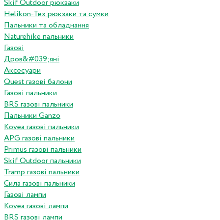
Skif Outdoor рюкзаки
Helikon-Tex рюкзаки та сумки
Пальники та обладнання
Naturehike пальники
Газові
Дров&#039;яні
Аксесуари
Quest газові балони
Газові пальники
BRS газові пальники
Пальники Ganzo
Kovea газові пальники
APG газові пальники
Primus газові пальники
Skif Outdoor пальники
Tramp газові пальники
Сила газові пальники
Газові лампи
Kovea газові лампи
BRS газові лампи