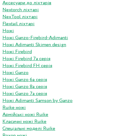
Аксесуари до ліхтарів
Nextorch ліхтарі
NexTool ліхтарі
Flextail ліхтарі
Ножі
Ножі Ganzo-Firebird-Adimanti
Ножі Adimanti Skimen design
Ножі Firebird
Ножі Firebird 7а серія
Ножі Firebird FH серія
Ножі Ganzo
Ножі Ganzo 6а серія
Ножі Ganzo 8а серія
Ножі Ganzo 7а серія
Ножі Adimanti Samson by Ganzo
Ruike ножі
Армійські ножі Ruike
Класичні ножі Ruike
Спеціальні моделі Ruike
Roxon ножi