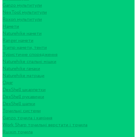
Ganzo мультитули
NexTool мультитули
Roxon мультитули
Намети
Naturehike намети
Ranger намети
Tramp намети, тенти
Туристичне спорядження
Naturehike спальні мішки
Naturehike гамаки
Naturehike матраци
Одяг
DexShell шкарпетки
DexShell рукавички
DexShell шапки
Точильні системи
Ganzo точила і каміння
Work Sharp точильні верстати і точила
Ruixin точила