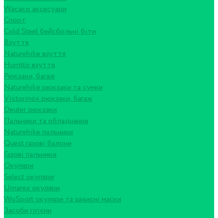
Wacaco аксесуари
Спорт
Cold Steel бейсбольні біти
Взуття
Naturehike взуття
Humtto взуття
Рюкзаки, багаж
Naturehike рюкзаки та сумки
Victorinox рюкзаки, багаж
Deuter рюкзаки
Пальники та обладнання
Naturehike пальники
Quest газові балони
Газові пальники
Окуляри
Select окуляри
Umarex окуляри
WoSport окуляри та захисні маски
Засоби гігієни