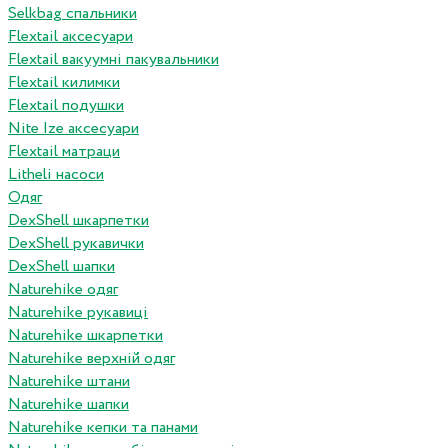
Selkbag спальники
Flextail аксесуари
Flextail вакуумні пакувальники
Flextail килимки
Flextail подушки
Nite Ize аксесуари
Flextail матраци
Litheli насоси
Одяг
DexShell шкарпетки
DexShell рукавички
DexShell шапки
Naturehike одяг
Naturehike рукавиці
Naturehike шкарпетки
Naturehike верхній одяг
Naturehike штани
Naturehike шапки
Naturehike кепки та панами