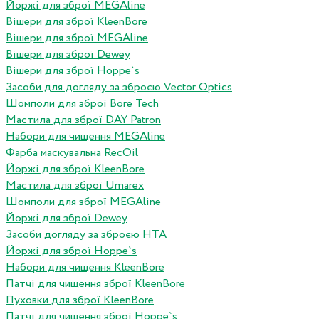
Йоржі для зброї MEGAline
Вішери для зброї KleenBore
Вішери для зброї MEGAline
Вішери для зброї Dewey
Вішери для зброї Hoppe`s
Засоби для догляду за зброєю Vector Optics
Шомполи для зброї Bore Tech
Мастила для зброї DAY Patron
Набори для чищення MEGAline
Фарба маскувальна RecOil
Йоржі для зброї KleenBore
Мастила для зброї Umarex
Шомполи для зброї MEGAline
Йоржі для зброї Dewey
Засоби догляду за зброєю HTA
Йоржі для зброї Hoppe`s
Набори для чищення KleenBore
Патчі для чищення зброї KleenBore
Пуховки для зброї KleenBore
Патчі для чищення зброї Hoppe`s