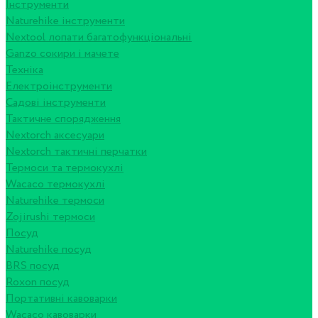
Інструменти
Naturehike інструменти
Nextool лопати багатофункціональні
Ganzo сокири і мачете
Техніка
Електроінструменти
Садові інструменти
Тактичне спорядження
Nextorch аксесуари
Nextorch тактичні перчатки
Термоси та термокухлі
Wacaco термокухлі
Naturehike термоси
Zojirushi термоси
Посуд
Naturehike посуд
BRS посуд
Roxon посуд
Портативні кавоварки
Wacaco кавоварки