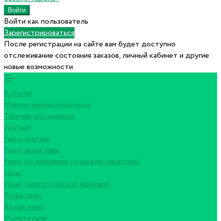
Войти как пользователь
Зарегистрироваться
После регистрации на сайте вам будет доступно
отслеживание состояния заказов, личный кабинет и другие
новые возможности
Каталог
Маркетингова продукція
Торгове обладнання
Ліхтарі
Fenix ліхтарі
Fenix аксесуари
Fenix ел живлення та зарядні пристрої
Ножі
Ножі Ganzo-Firebird-Adimanti
Ruike ножі
Roxon ножi
Мультитули