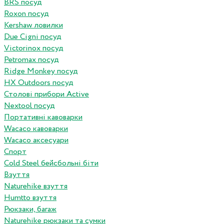
BRS посуд
Roxon посуд
Kershaw ловилки
Due Cigni посуд
Victorinox посуд
Petromax посуд
Ridge Monkey посуд
HX Outdoors посуд
Столові прибори Active
Nextool посуд
Портативні кавоварки
Wacaco кавоварки
Wacaco аксесуари
Спорт
Cold Steel бейсбольні біти
Взуття
Naturehike взуття
Humtto взуття
Рюкзаки, багаж
Naturehike рюкзаки та сумки