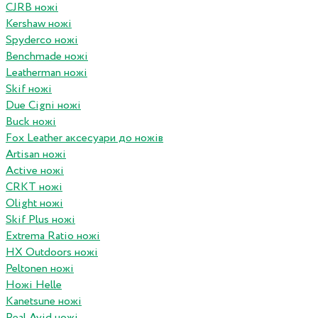
CJRB ножі
Kershaw ножі
Spyderco ножі
Benchmade ножі
Leatherman ножі
Skif ножі
Due Cigni ножі
Buck ножі
Fox Leather аксесуари до ножів
Artisan ножі
Active ножі
CRKT ножі
Olight ножі
Skif Plus ножі
Extrema Ratio ножі
HX Outdoors ножі
Peltonen ножі
Ножі Helle
Kanetsune ножі
Real Avid ножі