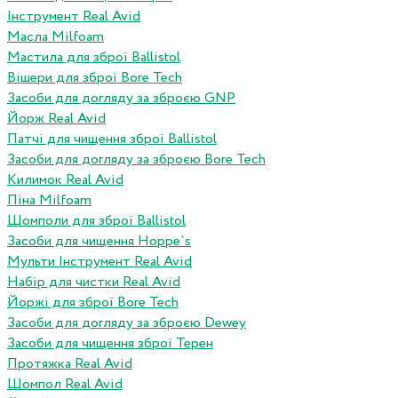
Інструмент Real Avid
Масла Milfoam
Мастила для зброї Ballistol
Вішери для зброї Bore Tech
Засоби для догляду за зброєю GNP
Йорж Real Avid
Патчі для чищення зброї Ballistol
Засоби для догляду за зброєю Bore Tech
Килимок Real Avid
Піна Milfoam
Шомполи для зброї Ballistol
Засоби для чищення Hoppe`s
Мульти Інструмент Real Avid
Набір для чистки Real Avid
Йоржі для зброї Bore Tech
Засоби для догляду за зброєю Dewey
Засоби для чищення зброї Терен
Протяжка Real Avid
Шомпол Real Avid