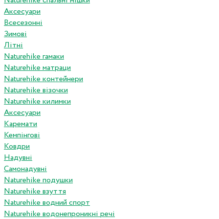
Naturehike спальні мішки
Аксесуари
Всесезонні
Зимові
Літні
Naturehike гамаки
Naturehike матраци
Naturehike контейнери
Naturehike візочки
Naturehike килимки
Аксесуари
Каремати
Кемпінгові
Ковдри
Надувні
Самонадувні
Naturehike подушки
Naturehike взуття
Naturehike водний спорт
Naturehike водонепроникні речі