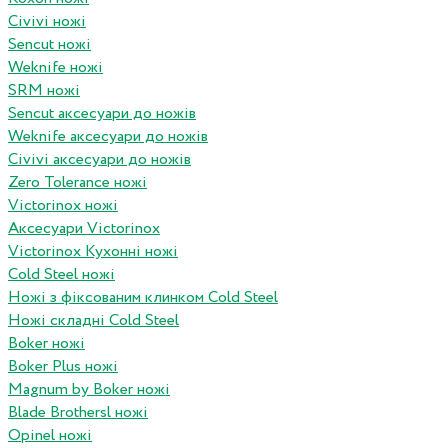
Civivi ножі
Sencut ножі
Weknife ножі
SRM ножі
Sencut аксесуари до ножів
Weknife аксесуари до ножів
Civivi аксесуари до ножів
Zero Tolerance ножі
Victorinox ножі
Аксесуари Victorinox
Victorinox Кухонні ножі
Cold Steel ножі
Ножі з фіксованим клинком Cold Steel
Ножі складні Cold Steel
Boker ножі
Boker Plus ножі
Magnum by Boker ножі
Blade Brothersl ножі
Opinel ножі