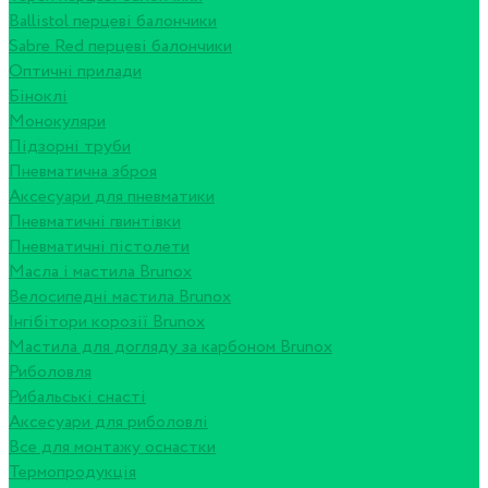
Ballistol перцеві балончики
Sabre Red перцеві балончики
Оптичні прилади
Біноклі
Монокуляри
Підзорні труби
Пневматична зброя
Аксесуари для пневматики
Пневматичні гвинтівки
Пневматичні пістолети
Масла і мастила Brunox
Велосипедні мастила Brunox
Інгібітори корозії Brunox
Мастила для догляду за карбоном Brunox
Риболовля
Рибальські снасті
Аксесуари для риболовлі
Все для монтажу оснастки
Термопродукція