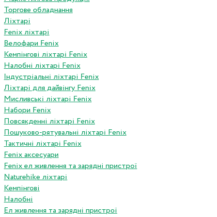
Торгове обладнання
Ліхтарі
Fenix ліхтарі
Велофари Fenix
Кемпінгові ліхтарі Fenix
Налобні ліхтарі Fenix
Індустріальні ліхтарі Fenix
Ліхтарі для дайвінгу Fenix
Мисливські ліхтарі Fenix
Набори Fenix
Повсякденні ліхтарі Fenix
Пошуково-рятувальні ліхтарі Fenix
Тактичні ліхтарі Fenix
Fenix аксесуари
Fenix ел живлення та зарядні пристрої
Naturehike ліхтарі
Кемпінгові
Налобні
Ел живлення та зарядні пристрої