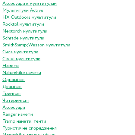
Аксесуари к мультитулам
Мультитули Active
HX Outdoors мультитули
Rocktol мультитули
Nextorch мультитули
Schrade мультитули
Smith&amp;Wesson мультитули
Сила мультитули
Civivi мультитули
Намети
Naturehike намети
Одномісні
Двомісні
Тримісні
Чотиримісні
Аксесуари
Ranger намети
Tramp намети, тенти
Туристичне спорядження