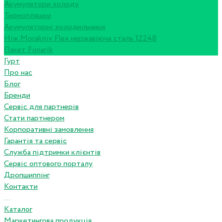
Акумулятори холоду
Термопляшки
Акумуляторні холодильники
Ніж Morakniv Flex нержавіюча сталь 12248
Пакет Fonarik
Гурт
Про нас
Блог
Бренди
Сервіс для партнерів
Стати партнером
Корпоративні замовлення
Гарантія та сервіс
Служба підтримки клієнтів
Сервіс оптового порталу
Дропшиппінг
Контакти
...
Каталог
Маркетингова продукція