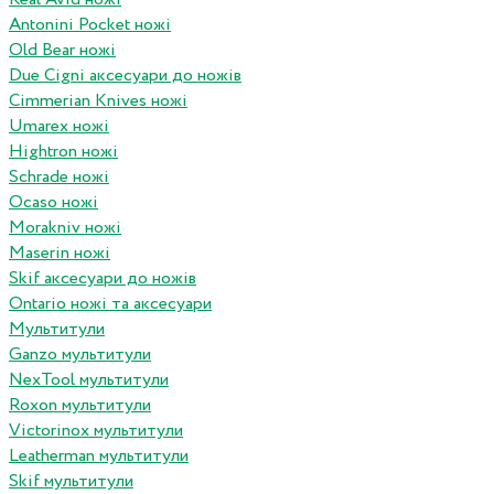
Antonini Pocket ножі
Old Bear ножі
Due Cigni аксесуари до ножів
Cimmerian Knives ножі
Umarex ножі
Hightron ножі
Schrade ножі
Ocaso ножі
Morakniv ножі
Maserin ножі
Skif аксесуари до ножів
Ontario ножі та аксесуари
Мультитули
Ganzo мультитули
NexTool мультитули
Roxon мультитули
Victorinox мультитули
Leatherman мультитули
Skif мультитули