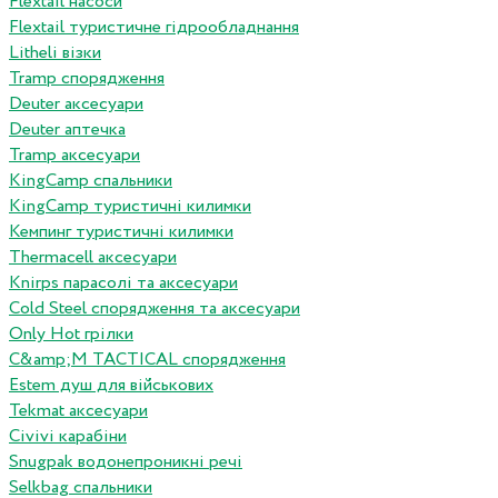
Flextail насоси
Flextail туристичне гідрообладнання
Litheli візки
Tramp спорядження
Deuter аксесуари
Deuter аптечка
Tramp аксесуари
KingCamp спальники
KingCamp туристичні килимки
Кемпинг туристичні килимки
Thermacell аксесуари
Knirps парасолі та аксесуари
Cold Steel спорядження та аксесуари
Only Hot грілки
C&amp;M TACTICAL спорядження
Estem душ для військових
Tekmat аксесуари
Сivivi карабіни
Snugpak водонепроникні речі
Selkbag спальники