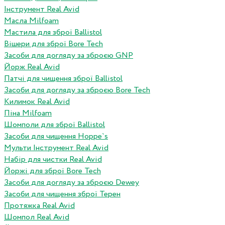
Інструмент Real Avid
Масла Milfoam
Мастила для зброї Ballistol
Вішери для зброї Bore Tech
Засоби для догляду за зброєю GNP
Йорж Real Avid
Патчі для чищення зброї Ballistol
Засоби для догляду за зброєю Bore Tech
Килимок Real Avid
Піна Milfoam
Шомполи для зброї Ballistol
Засоби для чищення Hoppe`s
Мульти Інструмент Real Avid
Набір для чистки Real Avid
Йоржі для зброї Bore Tech
Засоби для догляду за зброєю Dewey
Засоби для чищення зброї Терен
Протяжка Real Avid
Шомпол Real Avid