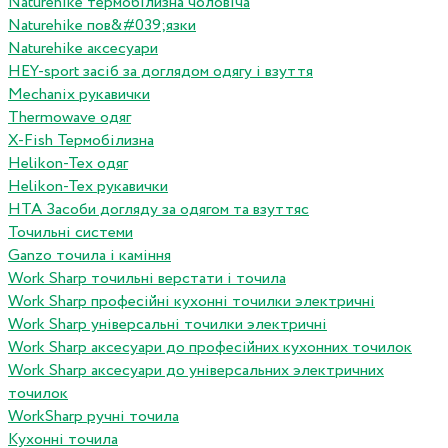
Naturehike термобілизна чоловіча
Naturehike пов&#039;язки
Naturehike аксесуари
HEY-sport засіб за доглядом одягу і взуття
Mechanix рукавички
Thermowave одяг
X-Fish Термобілизна
Helikon-Tex одяг
Helikon-Tex рукавички
HTA Засоби догляду за одягом та взуттяс
Точильні системи
Ganzo точила і каміння
Work Sharp точильні верстати і точила
Work Sharp професiйнi кухоннi точилки электричнi
Work Sharp унiверсальнi точилки электричнi
Work Sharp аксесуари до професiйних кухонних точилок
Work Sharp аксесуари до унiверсальних электричних
точилок
WorkSharp ручні точила
Кухонні точила