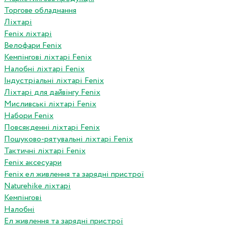
Торгове обладнання
Ліхтарі
Fenix ліхтарі
Велофари Fenix
Кемпінгові ліхтарі Fenix
Налобні ліхтарі Fenix
Індустріальні ліхтарі Fenix
Ліхтарі для дайвінгу Fenix
Мисливські ліхтарі Fenix
Набори Fenix
Повсякденні ліхтарі Fenix
Пошуково-рятувальні ліхтарі Fenix
Тактичні ліхтарі Fenix
Fenix аксесуари
Fenix ел живлення та зарядні пристрої
Naturehike ліхтарі
Кемпінгові
Налобні
Ел живлення та зарядні пристрої