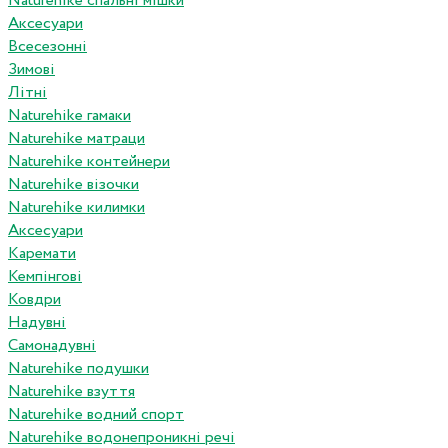
Naturehike спальні мішки
Аксесуари
Всесезонні
Зимові
Літні
Naturehike гамаки
Naturehike матраци
Naturehike контейнери
Naturehike візочки
Naturehike килимки
Аксесуари
Каремати
Кемпінгові
Ковдри
Надувні
Самонадувні
Naturehike подушки
Naturehike взуття
Naturehike водний спорт
Naturehike водонепроникні речі