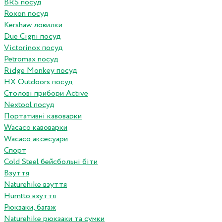
BRS посуд
Roxon посуд
Kershaw ловилки
Due Cigni посуд
Victorinox посуд
Petromax посуд
Ridge Monkey посуд
HX Outdoors посуд
Столові прибори Active
Nextool посуд
Портативні кавоварки
Wacaco кавоварки
Wacaco аксесуари
Спорт
Cold Steel бейсбольні біти
Взуття
Naturehike взуття
Humtto взуття
Рюкзаки, багаж
Naturehike рюкзаки та сумки