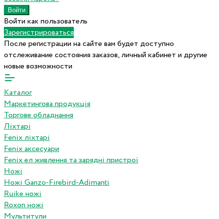
Войти как пользователь
Зарегистрироваться
После регистрации на сайте вам будет доступно
отслеживание состояния заказов, личный кабинет и другие
новые возможности
Каталог
Маркетингова продукція
Торгове обладнання
Ліхтарі
Fenix ліхтарі
Fenix аксесуари
Fenix ел живлення та зарядні пристрої
Ножі
Ножі Ganzo-Firebird-Adimanti
Ruike ножі
Roxon ножi
Мультитули