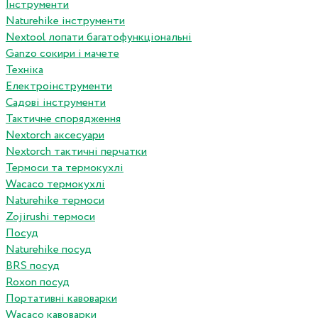
Інструменти
Naturehike інструменти
Nextool лопати багатофункціональні
Ganzo сокири і мачете
Техніка
Електроінструменти
Садові інструменти
Тактичне спорядження
Nextorch аксесуари
Nextorch тактичні перчатки
Термоси та термокухлі
Wacaco термокухлі
Naturehike термоси
Zojirushi термоси
Посуд
Naturehike посуд
BRS посуд
Roxon посуд
Портативні кавоварки
Wacaco кавоварки