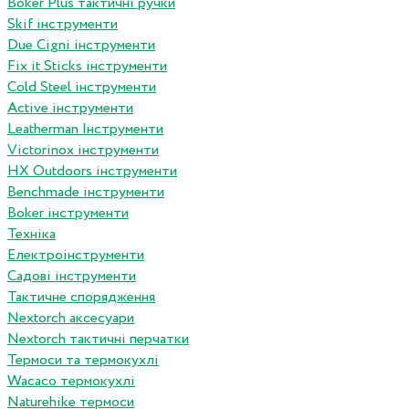
Boker Plus тактичні ручки
Skif інструменти
Due Cigni інструменти
Fix it Sticks інструменти
Сold Steel інструменти
Active інструменти
Leatherman Інструменти
Victorinox інструменти
HX Outdoors інструменти
Benchmade інструменти
Boker інструменти
Техніка
Електроінструменти
Садові інструменти
Тактичне спорядження
Nextorch аксесуари
Nextorch тактичні перчатки
Термоси та термокухлі
Wacaco термокухлі
Naturehike термоси