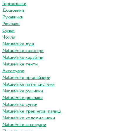
Гермомішки
Дощовики
Рукавички
Рюкзаки
Сумки
Чохли
Naturehike душ
Naturehike каністри
Naturehike карабіни
Naturehike тенти
Аксесуари
Naturehike органайзери
Naturehike питні системи
Naturehike рушники
Naturehike рюкзаки
Naturehike сумки
Naturehike трекінгові палиці
Naturehike холодильники
Naturehike аксесуари