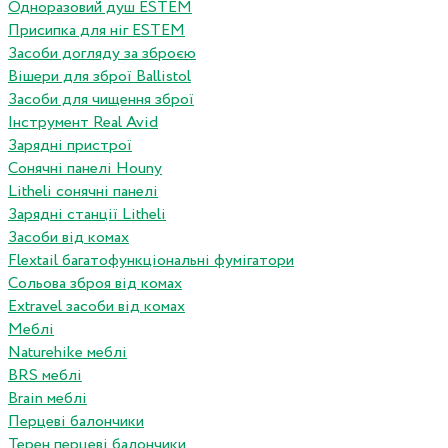
Одноразовий душ ESTEM
Присипка для ніг ESTEM
Засоби догляду за зброєю
Вішери для зброї Ballistol
Засоби для чищення зброї
Інструмент Real Avid
Зарядні пристрої
Сонячні панелі Houny
Litheli сонячні панелі
Зарядні станції Litheli
Засоби від комах
Flextail багатофункціональні фумігатори
Сольова зброя від комах
Extravel засоби від комах
Меблі
Naturehike меблі
BRS меблі
Brain меблі
Перцеві балончики
Терен перцеві балончики