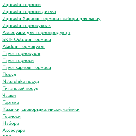
Zojirushi термоси
Zojirushi термоси дитячі
Zojirushi Харчові термоси і набори для ланчу
Zojirushi термокухоль
Аксесуари для термопродукціі
SKIF Outdoor термоси
Aladdin термокухлі
Tiger термокухлі
Tiger термоси
Tiger харчові термоси
Посуд
Naturehike посуд
Титановий посуд
Чашки
Тарілки
Казанки, сковорідки, миски, чайники
Термоси
Набори
Аксесуари