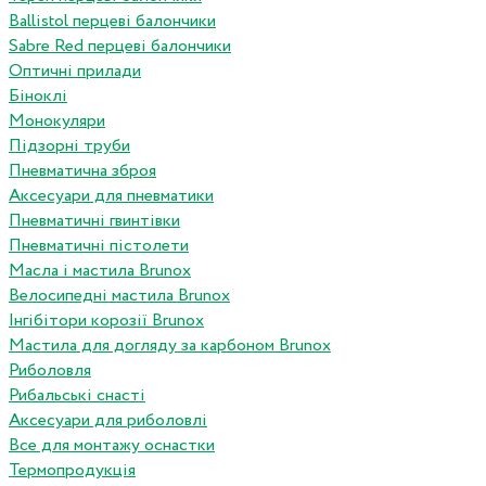
Ballistol перцеві балончики
Sabre Red перцеві балончики
Оптичні прилади
Біноклі
Монокуляри
Підзорні труби
Пневматична зброя
Аксесуари для пневматики
Пневматичні гвинтівки
Пневматичні пістолети
Масла і мастила Brunox
Велосипедні мастила Brunox
Інгібітори корозії Brunox
Мастила для догляду за карбоном Brunox
Риболовля
Рибальські снасті
Аксесуари для риболовлі
Все для монтажу оснастки
Термопродукція