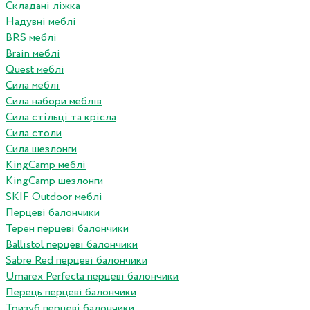
Складані ліжка
Надувні меблі
BRS меблі
Brain меблі
Quest меблі
Сила меблі
Сила набори меблів
Сила стільці та крісла
Сила столи
Сила шезлонги
KingCamp меблі
KingCamp шезлонги
SKIF Outdoor меблі
Перцеві балончики
Терен перцеві балончики
Ballistol перцеві балончики
Sabre Red перцеві балончики
Umarex Perfecta перцеві балончики
Перець перцеві балончики
Тризуб перцеві балончики