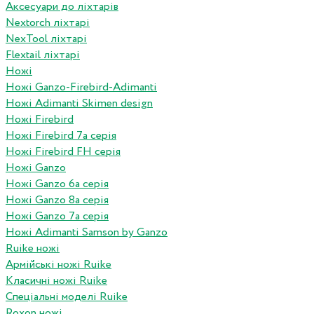
Аксесуари до ліхтарів
Nextorch ліхтарі
NexTool ліхтарі
Flextail ліхтарі
Ножі
Ножі Ganzo-Firebird-Adimanti
Ножі Adimanti Skimen design
Ножі Firebird
Ножі Firebird 7а серія
Ножі Firebird FH серія
Ножі Ganzo
Ножі Ganzo 6а серія
Ножі Ganzo 8а серія
Ножі Ganzo 7а серія
Ножі Adimanti Samson by Ganzo
Ruike ножі
Армійські ножі Ruike
Класичні ножі Ruike
Спеціальні моделі Ruike
Roxon ножi