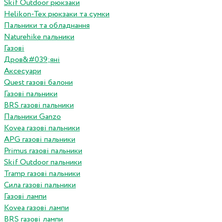
Skif Outdoor рюкзаки
Helikon-Tex рюкзаки та сумки
Пальники та обладнання
Naturehike пальники
Газові
Дров&#039;яні
Аксесуари
Quest газові балони
Газові пальники
BRS газові пальники
Пальники Ganzo
Kovea газові пальники
APG газові пальники
Primus газові пальники
Skif Outdoor пальники
Tramp газові пальники
Сила газові пальники
Газові лампи
Kovea газові лампи
BRS газові лампи