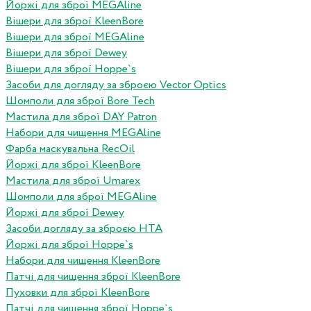
Йоржі для зброї MEGAline
Вішери для зброї KleenBore
Вішери для зброї MEGAline
Вішери для зброї Dewey
Вішери для зброї Hoppe`s
Засоби для догляду за зброєю Vector Optics
Шомполи для зброї Bore Tech
Мастила для зброї DAY Patron
Набори для чищення MEGAline
Фарба маскувальна RecOil
Йоржі для зброї KleenBore
Мастила для зброї Umarex
Шомполи для зброї MEGAline
Йоржі для зброї Dewey
Засоби догляду за зброєю HTA
Йоржі для зброї Hoppe`s
Набори для чищення KleenBore
Патчі для чищення зброї KleenBore
Пуховки для зброї KleenBore
Патчі для чищення зброї Hoppe`s