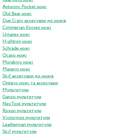
Antonini Pocket ножі
Old Bear ножі
Due Cigni аксесуари до ножів
Cimmerian Knives ножі
Umarex ножі
Hightron ножі
Schrade ножі
Ocaso ножі
Morakniv ножі
Maserin ножі
Skif аксесуари до ножів
Ontario ножі та аксесуари
Мультитули
Ganzo мультитули
NexTool мультитули
Roxon мультитули
Victorinox мультитули
Leatherman мультитули
Skif мультитули