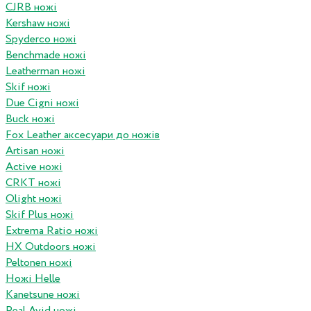
CJRB ножі
Kershaw ножі
Spyderco ножі
Benchmade ножі
Leatherman ножі
Skif ножі
Due Cigni ножі
Buck ножі
Fox Leather аксесуари до ножів
Artisan ножі
Active ножі
CRKT ножі
Olight ножі
Skif Plus ножі
Extrema Ratio ножі
HX Outdoors ножі
Peltonen ножі
Ножі Helle
Kanetsune ножі
Real Avid ножі