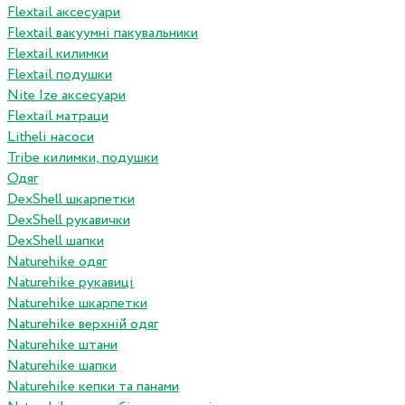
Flextail аксесуари
Flextail вакуумні пакувальники
Flextail килимки
Flextail подушки
Nite Ize аксесуари
Flextail матраци
Litheli насоси
Tribe килимки, подушки
Одяг
DexShell шкарпетки
DexShell рукавички
DexShell шапки
Naturehike одяг
Naturehike рукавиці
Naturehike шкарпетки
Naturehike верхній одяг
Naturehike штани
Naturehike шапки
Naturehike кепки та панами