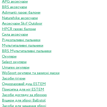
APG аксесуари
BRS аксесуари
Adimanti газові балони
Naturehike аксесуари
Аксесуари Skif Outdoor
HPCR газові балони
Сила аксесуари
Рідкопаливні пальники
Мультипаливні пальники
BRS Мультипаливні пальники
Окуляри
Select окуляри
Umarex окуляри
WoSport окуляри та захисні маски
Засоби гігієни
Одноразовий душ ESTEM
Присипка для ніг ESTEM
Засоби догляду за зброєю
Вішери для зброї Ballistol
Засоби для чищення зброї