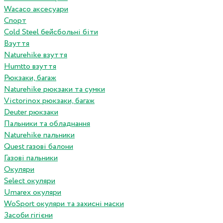
Wacaco аксесуари
Спорт
Cold Steel бейсбольні біти
Взуття
Naturehike взуття
Humtto взуття
Рюкзаки, багаж
Naturehike рюкзаки та сумки
Victorinox рюкзаки, багаж
Deuter рюкзаки
Пальники та обладнання
Naturehike пальники
Quest газові балони
Газові пальники
Окуляри
Select окуляри
Umarex окуляри
WoSport окуляри та захисні маски
Засоби гігієни