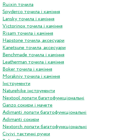
Ruixin точила
Spyderco точила і каміння
Lansky точила і каміння
Victorinox точила і каміння
Risam точила і каміння
Hapstone точила, аксесуари
Kanetsune точила, аксесуари
Benchmade точила і каміння
Leatherman точила і каміння
Boker точила і каміння
Morakniv точила і каміння
Інструменти
Naturehike інструменти
Nextool лопати багатофункціональні
Ganzo сокири і мачете
Adimanti лопати багатофункціональні
Adimanti сокири
Nextorch лопати багатофункціональні
Сivivi тактичні ручки