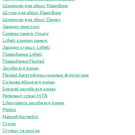
Шомполи для зброї KleenBore
Щітки для зброї KleenBore
Шомполи для зброї Dewey
Зарядні пристрої
Сонячні панелі Houny
Litheli сонячні панелі
Зарядні станції Litheli
Повербанки Litheli
Повербанки Flextail
Засоби від комах
Flextail багатофункціональні фумігатори
Сольова зброя від комах
Extravel засоби від комах
Репелент-спреї HTA
Lifesystems засоби від комах
Меблі
Naturehike меблі
Столи
Стільці та крісла