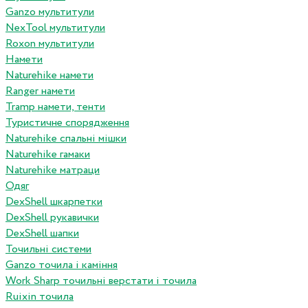
Ganzo мультитули
NexTool мультитули
Roxon мультитули
Намети
Naturehike намети
Ranger намети
Tramp намети, тенти
Туристичне спорядження
Naturehike спальні мішки
Naturehike гамаки
Naturehike матраци
Одяг
DexShell шкарпетки
DexShell рукавички
DexShell шапки
Точильні системи
Ganzo точила і каміння
Work Sharp точильні верстати і точила
Ruixin точила