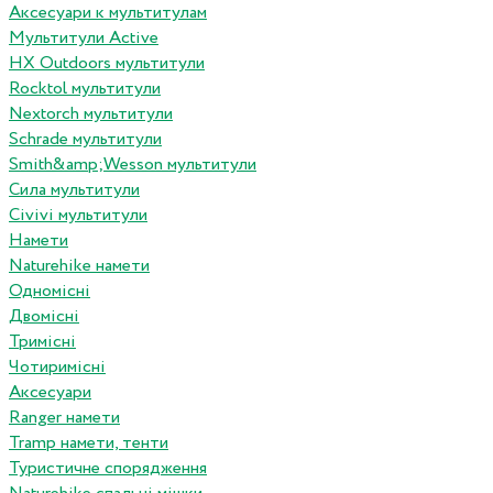
Аксесуари к мультитулам
Мультитули Active
HX Outdoors мультитули
Rocktol мультитули
Nextorch мультитули
Schrade мультитули
Smith&amp;Wesson мультитули
Сила мультитули
Civivi мультитули
Намети
Naturehike намети
Одномісні
Двомісні
Тримісні
Чотиримісні
Аксесуари
Ranger намети
Tramp намети, тенти
Туристичне спорядження