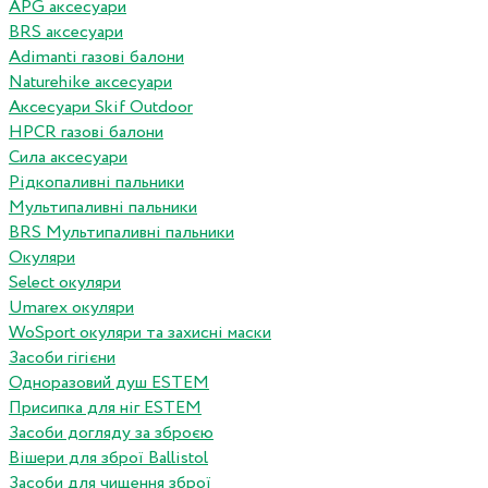
APG аксесуари
BRS аксесуари
Adimanti газові балони
Naturehike аксесуари
Аксесуари Skif Outdoor
HPCR газові балони
Сила аксесуари
Рідкопаливні пальники
Мультипаливні пальники
BRS Мультипаливні пальники
Окуляри
Select окуляри
Umarex окуляри
WoSport окуляри та захисні маски
Засоби гігієни
Одноразовий душ ESTEM
Присипка для ніг ESTEM
Засоби догляду за зброєю
Вішери для зброї Ballistol
Засоби для чищення зброї