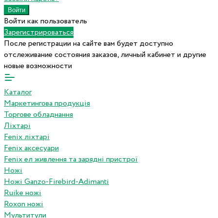
Войти как пользователь
Зарегистрироваться
После регистрации на сайте вам будет доступно
отслеживание состояния заказов, личный кабинет и другие
новые возможности
Каталог
Маркетингова продукція
Торгове обладнання
Ліхтарі
Fenix ліхтарі
Fenix аксесуари
Fenix ел живлення та зарядні пристрої
Ножі
Ножі Ganzo-Firebird-Adimanti
Ruike ножі
Roxon ножi
Мультитули