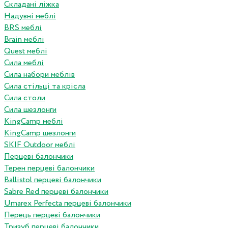
Складані ліжка
Надувні меблі
BRS меблі
Brain меблі
Quest меблі
Сила меблі
Сила набори меблів
Сила стільці та крісла
Сила столи
Сила шезлонги
KingCamp меблі
KingCamp шезлонги
SKIF Outdoor меблі
Перцеві балончики
Терен перцеві балончики
Ballistol перцеві балончики
Sabre Red перцеві балончики
Umarex Perfecta перцеві балончики
Перець перцеві балончики
Тризуб перцеві балончики