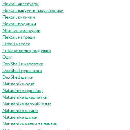
Flextail аксесуари
Flextail вакуумні пакувальники
Flextail килимки
Flextail подушки
Nite Ize аксесуари
Flextail матраци
Litheli насоси
Tribe килимки, подушки
Одяг
DexShell шкарпетки
DexShell рукавички
DexShell шапки
Naturehike одяг
Naturehike рукавиці
Naturehike шкарпетки
Naturehike верхній одяг
Naturehike штани
Naturehike шапки
Naturehike кепки та панами