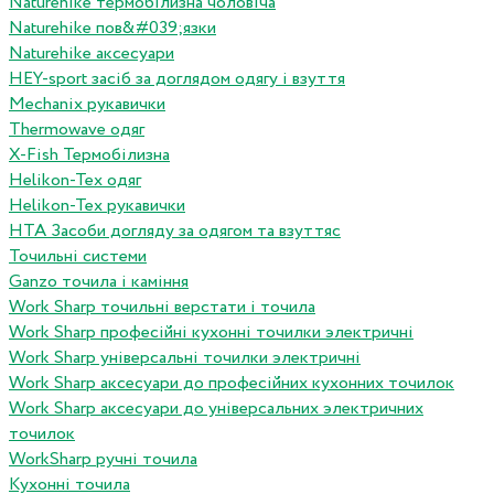
Naturehike термобілизна чоловіча
Naturehike пов&#039;язки
Naturehike аксесуари
HEY-sport засіб за доглядом одягу і взуття
Mechanix рукавички
Thermowave одяг
X-Fish Термобілизна
Helikon-Tex одяг
Helikon-Tex рукавички
HTA Засоби догляду за одягом та взуттяс
Точильні системи
Ganzo точила і каміння
Work Sharp точильні верстати і точила
Work Sharp професiйнi кухоннi точилки электричнi
Work Sharp унiверсальнi точилки электричнi
Work Sharp аксесуари до професiйних кухонних точилок
Work Sharp аксесуари до унiверсальних электричних
точилок
WorkSharp ручні точила
Кухонні точила