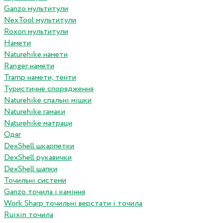
Ganzo мультитули
NexTool мультитули
Roxon мультитули
Намети
Naturehike намети
Ranger намети
Tramp намети, тенти
Туристичне спорядження
Naturehike спальні мішки
Naturehike гамаки
Naturehike матраци
Одяг
DexShell шкарпетки
DexShell рукавички
DexShell шапки
Точильні системи
Ganzo точила і каміння
Work Sharp точильні верстати і точила
Ruixin точила