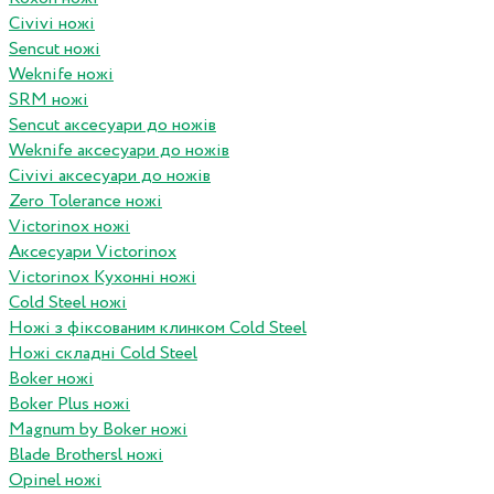
Civivi ножі
Sencut ножі
Weknife ножі
SRM ножі
Sencut аксесуари до ножів
Weknife аксесуари до ножів
Civivi аксесуари до ножів
Zero Tolerance ножі
Victorinox ножі
Аксесуари Victorinox
Victorinox Кухонні ножі
Cold Steel ножі
Ножі з фіксованим клинком Cold Steel
Ножі складні Cold Steel
Boker ножі
Boker Plus ножі
Magnum by Boker ножі
Blade Brothersl ножі
Opinel ножі