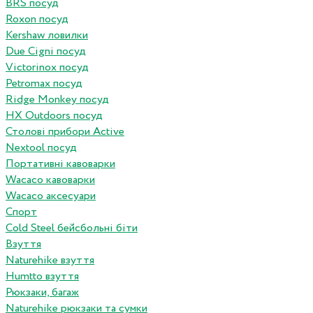
BRS посуд
Roxon посуд
Kershaw ловилки
Due Cigni посуд
Victorinox посуд
Petromax посуд
Ridge Monkey посуд
HX Outdoors посуд
Столові прибори Active
Nextool посуд
Портативні кавоварки
Wacaco кавоварки
Wacaco аксесуари
Спорт
Cold Steel бейсбольні біти
Взуття
Naturehike взуття
Humtto взуття
Рюкзаки, багаж
Naturehike рюкзаки та сумки