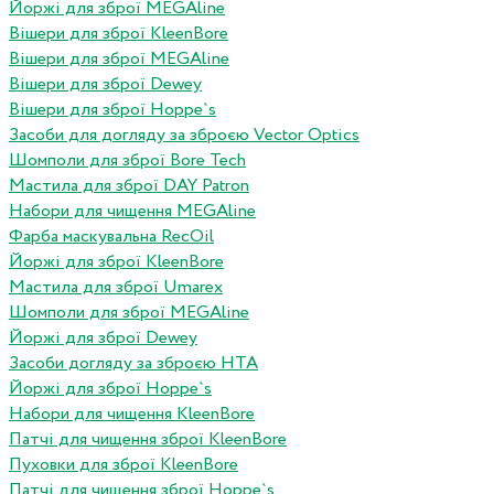
Йоржі для зброї MEGAline
Вішери для зброї KleenBore
Вішери для зброї MEGAline
Вішери для зброї Dewey
Вішери для зброї Hoppe`s
Засоби для догляду за зброєю Vector Optics
Шомполи для зброї Bore Tech
Мастила для зброї DAY Patron
Набори для чищення MEGAline
Фарба маскувальна RecOil
Йоржі для зброї KleenBore
Мастила для зброї Umarex
Шомполи для зброї MEGAline
Йоржі для зброї Dewey
Засоби догляду за зброєю HTA
Йоржі для зброї Hoppe`s
Набори для чищення KleenBore
Патчі для чищення зброї KleenBore
Пуховки для зброї KleenBore
Патчі для чищення зброї Hoppe`s