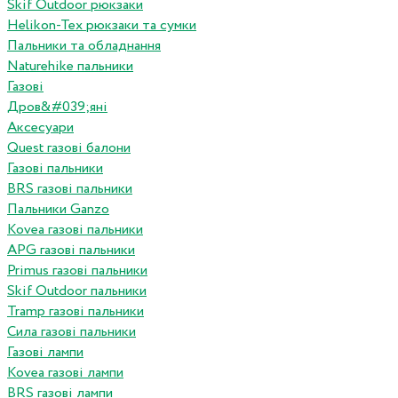
Skif Outdoor рюкзаки
Helikon-Tex рюкзаки та сумки
Пальники та обладнання
Naturehike пальники
Газові
Дров&#039;яні
Аксесуари
Quest газові балони
Газові пальники
BRS газові пальники
Пальники Ganzo
Kovea газові пальники
APG газові пальники
Primus газові пальники
Skif Outdoor пальники
Tramp газові пальники
Сила газові пальники
Газові лампи
Kovea газові лампи
BRS газові лампи