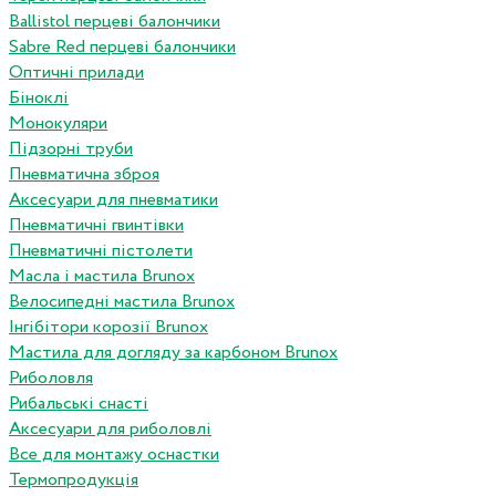
Ballistol перцеві балончики
Sabre Red перцеві балончики
Оптичні прилади
Біноклі
Монокуляри
Підзорні труби
Пневматична зброя
Аксесуари для пневматики
Пневматичні гвинтівки
Пневматичні пістолети
Масла і мастила Brunox
Велосипедні мастила Brunox
Інгібітори корозії Brunox
Мастила для догляду за карбоном Brunox
Риболовля
Рибальські снасті
Аксесуари для риболовлі
Все для монтажу оснастки
Термопродукція