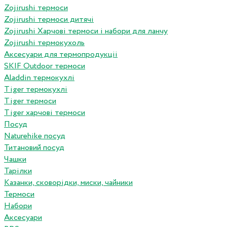
Zojirushi термоси
Zojirushi термоси дитячі
Zojirushi Харчові термоси і набори для ланчу
Zojirushi термокухоль
Аксесуари для термопродукціі
SKIF Outdoor термоси
Aladdin термокухлі
Tiger термокухлі
Tiger термоси
Tiger харчові термоси
Посуд
Naturehike посуд
Титановий посуд
Чашки
Тарілки
Казанки, сковорідки, миски, чайники
Термоси
Набори
Аксесуари