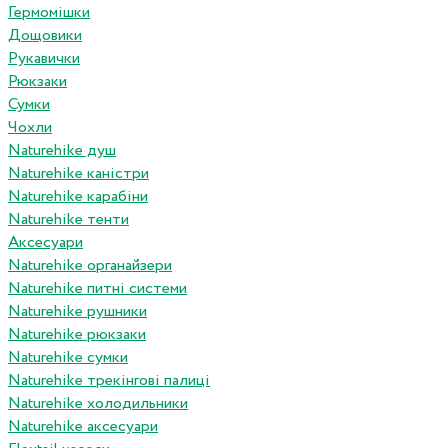
Гермомішки
Дощовики
Рукавички
Рюкзаки
Сумки
Чохли
Naturehike душ
Naturehike каністри
Naturehike карабіни
Naturehike тенти
Аксесуари
Naturehike органайзери
Naturehike питні системи
Naturehike рушники
Naturehike рюкзаки
Naturehike сумки
Naturehike трекінгові палиці
Naturehike холодильники
Naturehike аксесуари