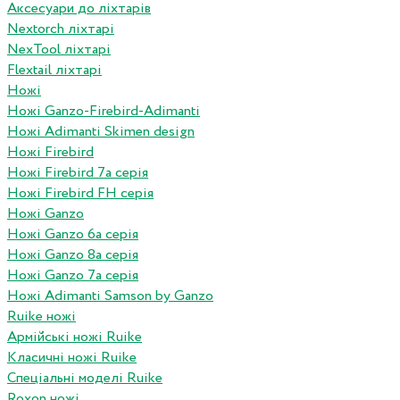
Аксесуари до ліхтарів
Nextorch ліхтарі
NexTool ліхтарі
Flextail ліхтарі
Ножі
Ножі Ganzo-Firebird-Adimanti
Ножі Adimanti Skimen design
Ножі Firebird
Ножі Firebird 7а серія
Ножі Firebird FH серія
Ножі Ganzo
Ножі Ganzo 6а серія
Ножі Ganzo 8а серія
Ножі Ganzo 7а серія
Ножі Adimanti Samson by Ganzo
Ruike ножі
Армійські ножі Ruike
Класичні ножі Ruike
Спеціальні моделі Ruike
Roxon ножi