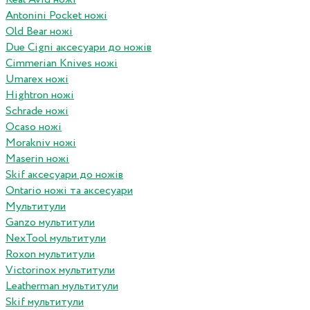
Antonini Pocket ножі
Old Bear ножі
Due Cigni аксесуари до ножів
Cimmerian Knives ножі
Umarex ножі
Hightron ножі
Schrade ножі
Ocaso ножі
Morakniv ножі
Maserin ножі
Skif аксесуари до ножів
Ontario ножі та аксесуари
Мультитули
Ganzo мультитули
NexTool мультитули
Roxon мультитули
Victorinox мультитули
Leatherman мультитули
Skif мультитули