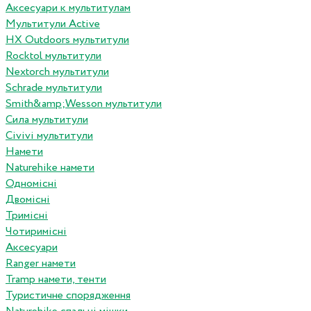
Аксесуари к мультитулам
Мультитули Active
HX Outdoors мультитули
Rocktol мультитули
Nextorch мультитули
Schrade мультитули
Smith&amp;Wesson мультитули
Сила мультитули
Civivi мультитули
Намети
Naturehike намети
Одномісні
Двомісні
Тримісні
Чотиримісні
Аксесуари
Ranger намети
Tramp намети, тенти
Туристичне спорядження