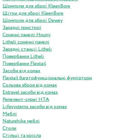
Шомполи для зброї KleenBore
Щітки для зброї KleenBore
Шомполи для зброї Dewey
Зарядні пристрої
Сонячні панелі Houny
Litheli сонячні панелі
Зарядні станції Litheli
Повербанки Litheli
Повербанки Flextail
Засоби від комах
Flextail багатофункціональні фумігатори
Сольова зброя від комах
Extravel засоби від комах
Репелент-спреї HTA
Lifesystems засоби від комах
Меблі
Naturehike меблі
Столи
Стільці та крісла