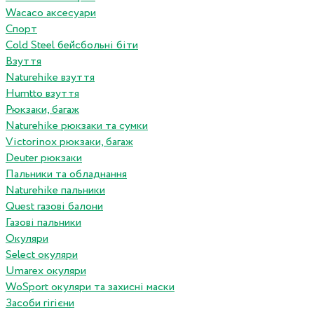
Wacaco аксесуари
Спорт
Cold Steel бейсбольні біти
Взуття
Naturehike взуття
Humtto взуття
Рюкзаки, багаж
Naturehike рюкзаки та сумки
Victorinox рюкзаки, багаж
Deuter рюкзаки
Пальники та обладнання
Naturehike пальники
Quest газові балони
Газові пальники
Окуляри
Select окуляри
Umarex окуляри
WoSport окуляри та захисні маски
Засоби гігієни