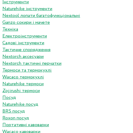
Інструменти
Naturehike інструменти
Nextool лопати багатофункціональні
Ganzo сокири і мачете
Техніка
Електроінструменти
Садові інструменти
Тактичне спорядження
Nextorch аксесуари
Nextorch тактичні перчатки
Термоси та термокухлі
Wacaco термокухлі
Naturehike термоси
Zojirushi термоси
Посуд
Naturehike посуд
BRS посуд
Roxon посуд
Портативні кавоварки
Wacaco кавоварки