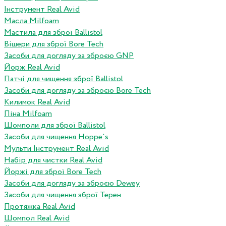
Інструмент Real Avid
Масла Milfoam
Мастила для зброї Ballistol
Вішери для зброї Bore Tech
Засоби для догляду за зброєю GNP
Йорж Real Avid
Патчі для чищення зброї Ballistol
Засоби для догляду за зброєю Bore Tech
Килимок Real Avid
Піна Milfoam
Шомполи для зброї Ballistol
Засоби для чищення Hoppe`s
Мульти Інструмент Real Avid
Набір для чистки Real Avid
Йоржі для зброї Bore Tech
Засоби для догляду за зброєю Dewey
Засоби для чищення зброї Терен
Протяжка Real Avid
Шомпол Real Avid