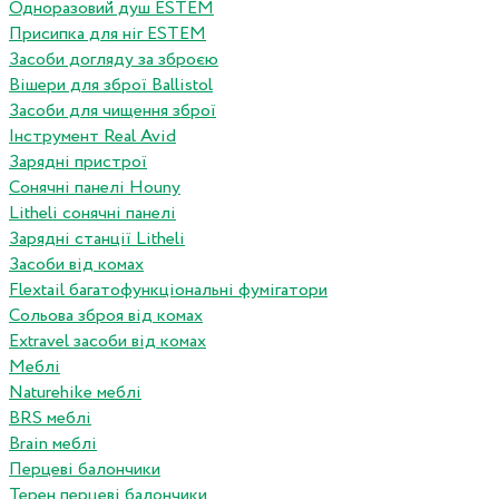
Одноразовий душ ESTEM
Присипка для ніг ESTEM
Засоби догляду за зброєю
Вішери для зброї Ballistol
Засоби для чищення зброї
Інструмент Real Avid
Зарядні пристрої
Сонячні панелі Houny
Litheli сонячні панелі
Зарядні станції Litheli
Засоби від комах
Flextail багатофункціональні фумігатори
Сольова зброя від комах
Extravel засоби від комах
Меблі
Naturehike меблі
BRS меблі
Brain меблі
Перцеві балончики
Терен перцеві балончики