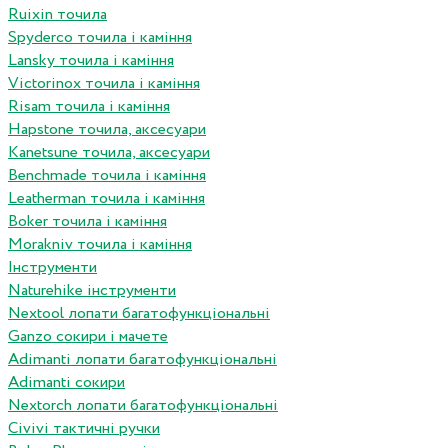
Ruixin точила
Spyderco точила і каміння
Lansky точила і каміння
Victorinox точила і каміння
Risam точила і каміння
Hapstone точила, аксесуари
Kanetsune точила, аксесуари
Benchmade точила і каміння
Leatherman точила і каміння
Boker точила і каміння
Morakniv точила і каміння
Інструменти
Naturehike інструменти
Nextool лопати багатофункціональні
Ganzo сокири і мачете
Adimanti лопати багатофункціональні
Adimanti сокири
Nextorch лопати багатофункціональні
Сivivi тактичні ручки