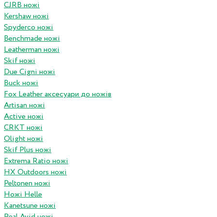
CJRB ножі
Kershaw ножі
Spyderco ножі
Benchmade ножі
Leatherman ножі
Skif ножі
Due Cigni ножі
Buck ножі
Fox Leather аксесуари до ножів
Artisan ножі
Active ножі
CRKT ножі
Olight ножі
Skif Plus ножі
Extrema Ratio ножі
HX Outdoors ножі
Peltonen ножі
Ножі Helle
Kanetsune ножі
Real Avid ножі