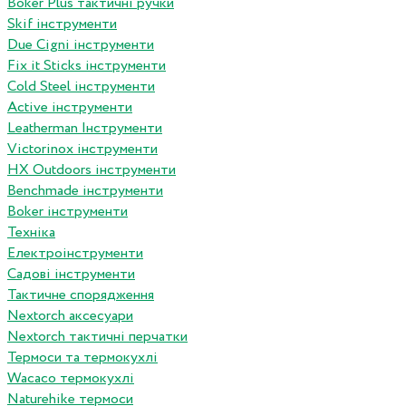
Boker Plus тактичні ручки
Skif інструменти
Due Cigni інструменти
Fix it Sticks інструменти
Сold Steel інструменти
Active інструменти
Leatherman Інструменти
Victorinox інструменти
HX Outdoors інструменти
Benchmade інструменти
Boker інструменти
Техніка
Електроінструменти
Садові інструменти
Тактичне спорядження
Nextorch аксесуари
Nextorch тактичні перчатки
Термоси та термокухлі
Wacaco термокухлі
Naturehike термоси