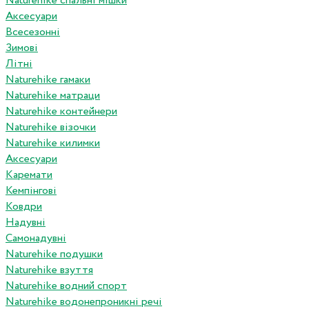
Naturehike спальні мішки
Аксесуари
Всесезонні
Зимові
Літні
Naturehike гамаки
Naturehike матраци
Naturehike контейнери
Naturehike візочки
Naturehike килимки
Аксесуари
Каремати
Кемпінгові
Ковдри
Надувні
Самонадувні
Naturehike подушки
Naturehike взуття
Naturehike водний спорт
Naturehike водонепроникні речі