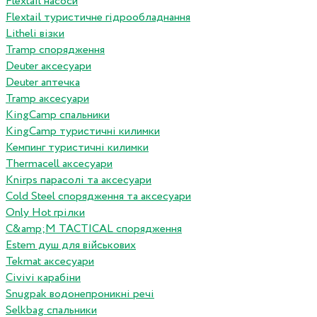
Flextail насоси
Flextail туристичне гідрообладнання
Litheli візки
Tramp спорядження
Deuter аксесуари
Deuter аптечка
Tramp аксесуари
KingCamp спальники
KingCamp туристичні килимки
Кемпинг туристичні килимки
Thermacell аксесуари
Knirps парасолі та аксесуари
Cold Steel спорядження та аксесуари
Only Hot грілки
C&amp;M TACTICAL спорядження
Estem душ для військових
Tekmat аксесуари
Сivivi карабіни
Snugpak водонепроникні речі
Selkbag спальники