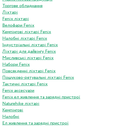
Торгове обладнання
Ліхтарі
Fenix ліхтарі
Велофари Fenix
Кемпінгові ліхтарі Fenix
Налобні ліхтарі Fenix
Індустріальні ліхтарі Fenix
Ліхтарі для дайвінгу Fenix
Мисливські ліхтарі Fenix
Набори Fenix
Повсякденні ліхтарі Fenix
Пошуково-рятувальні ліхтарі Fenix
Тактичні ліхтарі Fenix
Fenix аксесуари
Fenix ел живлення та зарядні пристрої
Naturehike ліхтарі
Кемпінгові
Налобні
Ел живлення та зарядні пристрої