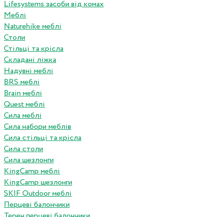
Lifesystems засоби від комах
Меблі
Naturehike меблі
Столи
Стільці та крісла
Складані ліжка
Надувні меблі
BRS меблі
Brain меблі
Quest меблі
Сила меблі
Сила набори меблів
Сила стільці та крісла
Сила столи
Сила шезлонги
KingCamp меблі
KingCamp шезлонги
SKIF Outdoor меблі
Перцеві балончики
Терен перцеві балончики