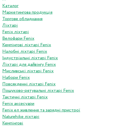
Каталог
Маркетингова продукція
Торгове обладнання
Ліхтарі
Fenix ліхтарі
Велофари Fenix
Кемпінгові ліхтарі Fenix
Налобні ліхтарі Fenix
Індустріальні ліхтарі Fenix
Ліхтарі для дайвінгу Fenix
Мисливські ліхтарі Fenix
Набори Fenix
Повсякденні ліхтарі Fenix
Пошуково-рятувальні ліхтарі Fenix
Тактичні ліхтарі Fenix
Fenix аксесуари
Fenix ел живлення та зарядні пристрої
Naturehike ліхтарі
Кемпінгові