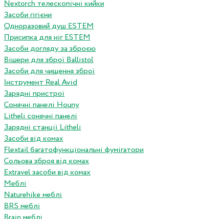
Nextorch телескопічні кийки
Засоби гігієни
Одноразовий душ ESTEM
Присипка для ніг ESTEM
Засоби догляду за зброєю
Вішери для зброї Ballistol
Засоби для чищення зброї
Інструмент Real Avid
Зарядні пристрої
Сонячні панелі Houny
Litheli сонячні панелі
Зарядні станції Litheli
Засоби від комах
Flextail багатофункціональні фумігатори
Сольова зброя від комах
Extravel засоби від комах
Меблі
Naturehike меблі
BRS меблі
Brain меблі