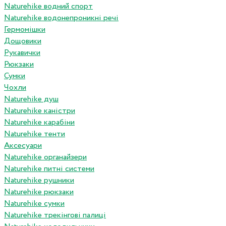
Naturehike водний спорт
Naturehike водонепроникні речі
Гермомішки
Дощовики
Рукавички
Рюкзаки
Сумки
Чохли
Naturehike душ
Naturehike каністри
Naturehike карабіни
Naturehike тенти
Аксесуари
Naturehike органайзери
Naturehike питні системи
Naturehike рушники
Naturehike рюкзаки
Naturehike сумки
Naturehike трекінгові палиці