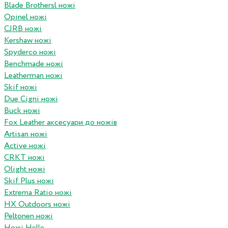
Blade Brothersl ножі
Opinel ножі
CJRB ножі
Kershaw ножі
Spyderco ножі
Benchmade ножі
Leatherman ножі
Skif ножі
Due Cigni ножі
Buck ножі
Fox Leather аксесуари до ножів
Artisan ножі
Active ножі
CRKT ножі
Olight ножі
Skif Plus ножі
Extrema Ratio ножі
HX Outdoors ножі
Peltonen ножі
Ножі Helle