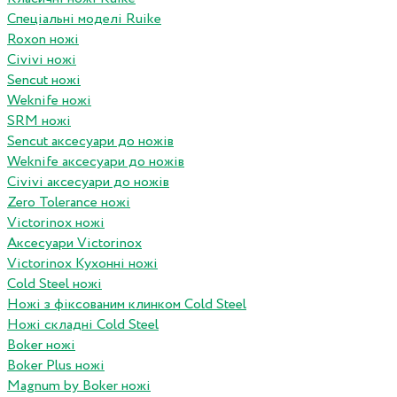
Спеціальні моделі Ruike
Roxon ножi
Civivi ножі
Sencut ножі
Weknife ножі
SRM ножі
Sencut аксесуари до ножів
Weknife аксесуари до ножів
Civivi аксесуари до ножів
Zero Tolerance ножі
Victorinox ножі
Аксесуари Victorinox
Victorinox Кухонні ножі
Cold Steel ножі
Ножі з фіксованим клинком Cold Steel
Ножі складні Cold Steel
Boker ножі
Boker Plus ножі
Magnum by Boker ножі