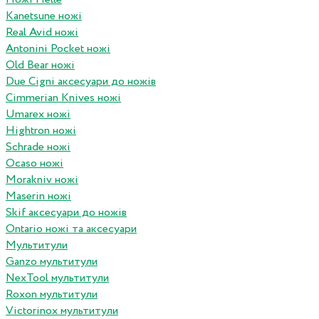
Kanetsune ножі
Real Avid ножі
Antonini Pocket ножі
Old Bear ножі
Due Cigni аксесуари до ножів
Cimmerian Knives ножі
Umarex ножі
Hightron ножі
Schrade ножі
Ocaso ножі
Morakniv ножі
Maserin ножі
Skif аксесуари до ножів
Ontario ножі та аксесуари
Мультитули
Ganzo мультитули
NexTool мультитули
Roxon мультитули
Victorinox мультитули