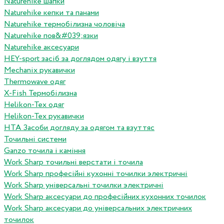
Naturehike шапки
Naturehike кепки та панами
Naturehike термобілизна чоловіча
Naturehike пов&#039;язки
Naturehike аксесуари
HEY-sport засіб за доглядом одягу і взуття
Mechanix рукавички
Thermowave одяг
X-Fish Термобілизна
Helikon-Tex одяг
Helikon-Tex рукавички
HTA Засоби догляду за одягом та взуттяс
Точильні системи
Ganzo точила і каміння
Work Sharp точильні верстати і точила
Work Sharp професiйнi кухоннi точилки электричнi
Work Sharp унiверсальнi точилки электричнi
Work Sharp аксесуари до професiйних кухонних точилок
Work Sharp аксесуари до унiверсальних электричних
точилок