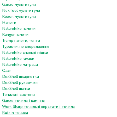
Ganzo мультитули
NexTool мультитули
Roxon мультитули
Намети
Naturehike намети
Ranger намети
Tramp намети, тенти
Туристичне спорядження
Naturehike спальні мішки
Naturehike гамаки
Naturehike матраци
Одяг
DexShell шкарпетки
DexShell рукавички
DexShell шапки
Точильні системи
Ganzo точила і каміння
Work Sharp точильні верстати і точила
Ruixin точила