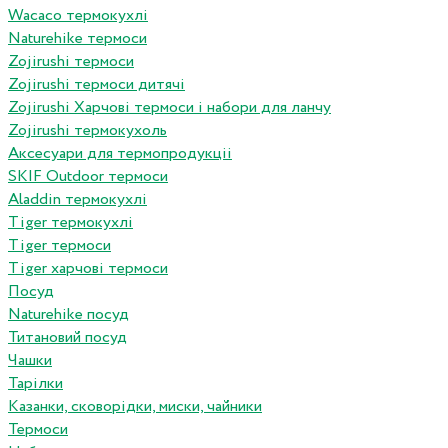
Wacaco термокухлі
Naturehike термоси
Zojirushi термоси
Zojirushi термоси дитячі
Zojirushi Харчові термоси і набори для ланчу
Zojirushi термокухоль
Аксесуари для термопродукціі
SKIF Outdoor термоси
Aladdin термокухлі
Tiger термокухлі
Tiger термоси
Tiger харчові термоси
Посуд
Naturehike посуд
Титановий посуд
Чашки
Тарілки
Казанки, сковорідки, миски, чайники
Термоси