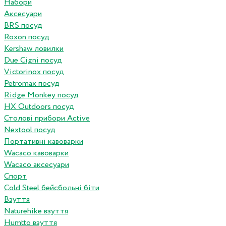
Набори
Аксесуари
BRS посуд
Roxon посуд
Kershaw ловилки
Due Cigni посуд
Victorinox посуд
Petromax посуд
Ridge Monkey посуд
HX Outdoors посуд
Столові прибори Active
Nextool посуд
Портативні кавоварки
Wacaco кавоварки
Wacaco аксесуари
Спорт
Cold Steel бейсбольні біти
Взуття
Naturehike взуття
Humtto взуття