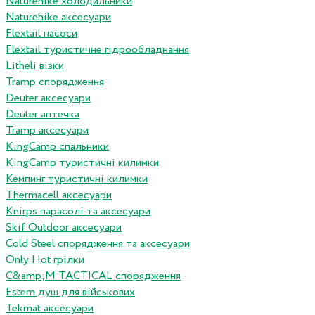
Naturehike холодильники
Naturehike аксесуари
Flextail насоси
Flextail туристичне гідрообладнання
Litheli візки
Tramp спорядження
Deuter аксесуари
Deuter аптечка
Tramp аксесуари
KingCamp спальники
KingCamp туристичні килимки
Кемпинг туристичні килимки
Thermacell аксесуари
Knirps парасолі та аксесуари
Skif Outdoor аксесуари
Cold Steel спорядження та аксесуари
Only Hot грілки
C&amp;M TACTICAL спорядження
Estem душ для військових
Tekmat аксесуари