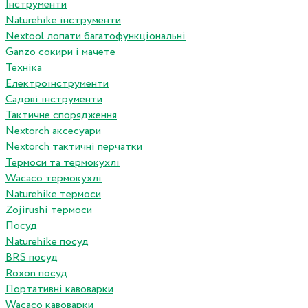
Інструменти
Naturehike інструменти
Nextool лопати багатофункціональні
Ganzo сокири і мачете
Техніка
Електроінструменти
Садові інструменти
Тактичне спорядження
Nextorch аксесуари
Nextorch тактичні перчатки
Термоси та термокухлі
Wacaco термокухлі
Naturehike термоси
Zojirushi термоси
Посуд
Naturehike посуд
BRS посуд
Roxon посуд
Портативні кавоварки
Wacaco кавоварки