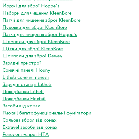
Йоржі для зброї Hoppe`s
Набори для чищення KleenBore
Патчі для чищення зброї KleenBore
Пуховки для зброї KleenBore
Патчі для чищення зброї Hoppe`s
Шомполи для зброї KleenBore
Щітки для зброї KleenBore
Шомполи для зброї Dewey
Зарядні пристрої
Сонячні панелі Houny
Litheli сонячні панелі
Зарядні станції Litheli
Повербанки Litheli
Повербанки Flextail
Засоби від комах
Flextail багатофункціональні фумігатори
Сольова зброя від комах
Extravel засоби від комах
Репелент-спреї HTA