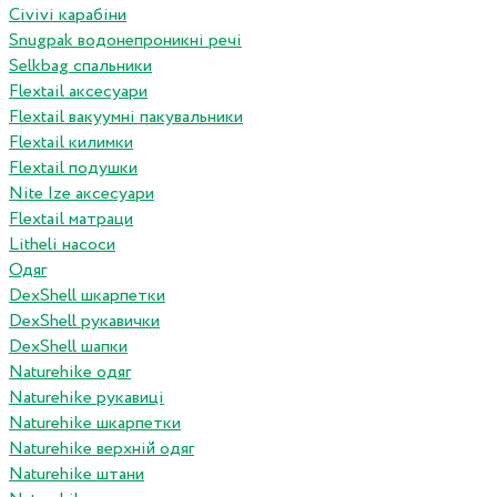
Сivivi карабіни
Snugpak водонепроникні речі
Selkbag спальники
Flextail аксесуари
Flextail вакуумні пакувальники
Flextail килимки
Flextail подушки
Nite Ize аксесуари
Flextail матраци
Litheli насоси
Одяг
DexShell шкарпетки
DexShell рукавички
DexShell шапки
Naturehike одяг
Naturehike рукавиці
Naturehike шкарпетки
Naturehike верхній одяг
Naturehike штани