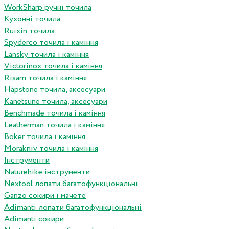
WorkSharp ручні точила
Кухонні точила
Ruixin точила
Spyderco точила і каміння
Lansky точила і каміння
Victorinox точила і каміння
Risam точила і каміння
Hapstone точила, аксесуари
Kanetsune точила, аксесуари
Benchmade точила і каміння
Leatherman точила і каміння
Boker точила і каміння
Morakniv точила і каміння
Інструменти
Naturehike інструменти
Nextool лопати багатофункціональні
Ganzo сокири і мачете
Adimanti лопати багатофункціональні
Adimanti сокири