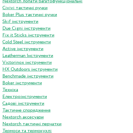
Nextorch лопати багатофункціональні
Сivivi тактичні ручки
Boker Plus тактичні ручки
Skif інструменти
Due Cigni інструменти
Fix it Sticks інструменти
Сold Steel інструменти
Active інструменти
Leatherman Інструменти
Victorinox інструменти
HX Outdoors інструменти
Benchmade інструменти
Boker інструменти
Техніка
Електроінструменти
Садові інструменти
Тактичне спорядження
Nextorch аксесуари
Nextorch тактичні перчатки
Термоси та термокухлі