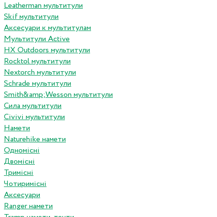
Leatherman мультитули
Skif мультитули
Аксесуари к мультитулам
Мультитули Active
HX Outdoors мультитули
Rocktol мультитули
Nextorch мультитули
Schrade мультитули
Smith&amp;Wesson мультитули
Сила мультитули
Civivi мультитули
Намети
Naturehike намети
Одномісні
Двомісні
Тримісні
Чотиримісні
Аксесуари
Ranger намети