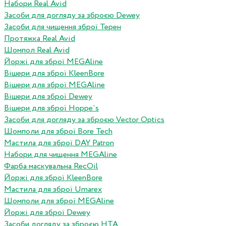
Набори Real Avid
Засоби для догляду за зброєю Dewey
Засоби для чищення зброї Терен
Протяжка Real Avid
Шомпол Real Avid
Йоржі для зброї MEGAline
Вішери для зброї KleenBore
Вішери для зброї MEGAline
Вішери для зброї Dewey
Вішери для зброї Hoppe`s
Засоби для догляду за зброєю Vector Optics
Шомполи для зброї Bore Tech
Мастила для зброї DAY Patron
Набори для чищення MEGAline
Фарба маскувальна RecOil
Йоржі для зброї KleenBore
Мастила для зброї Umarex
Шомполи для зброї MEGAline
Йоржі для зброї Dewey
Засоби догляду за зброєю HTA