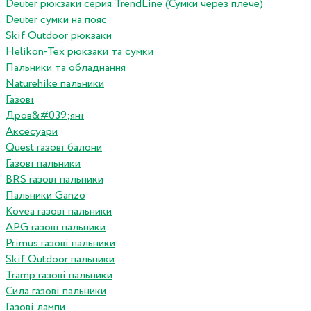
Deuter рюкзаки серия TrendLine (Сумки через плече)
Deuter сумки на пояс
Skif Outdoor рюкзаки
Helikon-Tex рюкзаки та сумки
Пальники та обладнання
Naturehike пальники
Газові
Дров&#039;яні
Аксесуари
Quest газові балони
Газові пальники
BRS газові пальники
Пальники Ganzo
Kovea газові пальники
APG газові пальники
Primus газові пальники
Skif Outdoor пальники
Tramp газові пальники
Сила газові пальники
Газові лампи