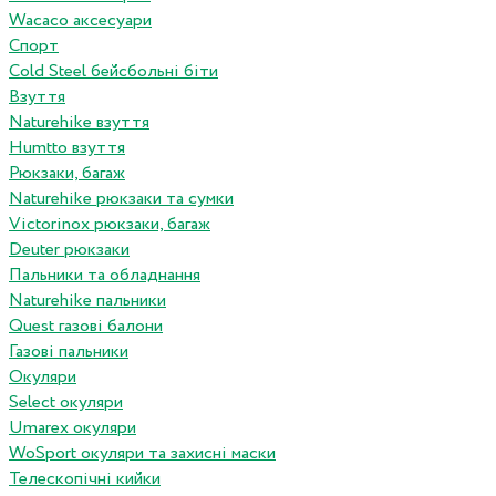
Wacaco аксесуари
Спорт
Cold Steel бейсбольні біти
Взуття
Naturehike взуття
Humtto взуття
Рюкзаки, багаж
Naturehike рюкзаки та сумки
Victorinox рюкзаки, багаж
Deuter рюкзаки
Пальники та обладнання
Naturehike пальники
Quest газові балони
Газові пальники
Окуляри
Select окуляри
Umarex окуляри
WoSport окуляри та захисні маски
Телескопічні кийки