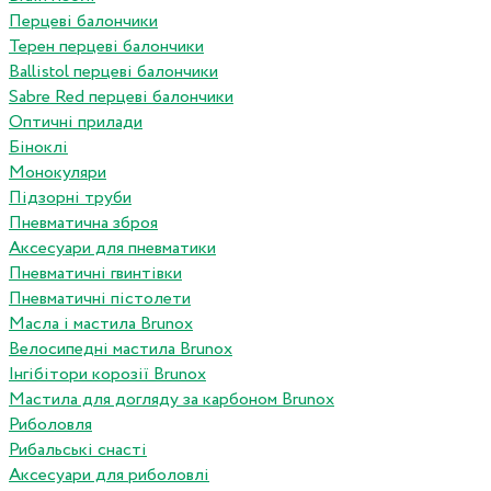
Перцеві балончики
Терен перцеві балончики
Ballistol перцеві балончики
Sabre Red перцеві балончики
Оптичні прилади
Біноклі
Монокуляри
Підзорні труби
Пневматична зброя
Аксесуари для пневматики
Пневматичні гвинтівки
Пневматичні пістолети
Масла і мастила Brunox
Велосипедні мастила Brunox
Інгібітори корозії Brunox
Мастила для догляду за карбоном Brunox
Риболовля
Рибальські снасті
Аксесуари для риболовлі