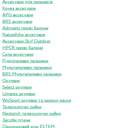
Аксесуари для пальників
Kovea аксесуари
APG аксесуари
BRS аксесуари
Adimanti газові балони
Naturehike аксесуари
Аксесуари Skif Outdoor
HPCR газові балони
Сила аксесуари
Рідкопаливні пальники
Мультипаливні пальники
BRS Мультипаливні пальники
Окуляри
Select окуляри
Umarex окуляри
WoSport окуляри та захисні маски
Телескопічні кийки
Nextorch телескопічні кийки
Засоби гігієни
Одноразовий душ ESTEM