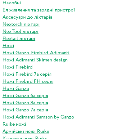
Налобні
Ел живлення та зарядні пристрої
Аксесуари до ліхтарів
Nextorch ліхтарі
NexTool ліхтарі
Flextail ліхтарі
Ножі
Ножі Ganzo-Firebird-Adimanti
Ножі Adimanti Skimen design
Ножі Firebird
Ножі Firebird 7а серія
Ножі Firebird FH серія
Ножі Ganzo
Ножі Ganzo 6а серія
Ножі Ganzo 8а серія
Ножі Ganzo 7а серія
Ножі Adimanti Samson by Ganzo
Ruike ножі
Армійські ножі Ruike
Класичні ножі Ruike