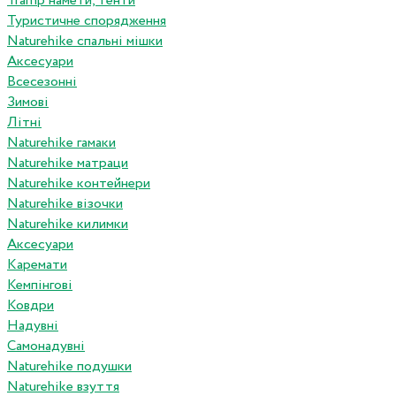
Tramp намети, тенти
Туристичне спорядження
Naturehike спальні мішки
Аксесуари
Всесезонні
Зимові
Літні
Naturehike гамаки
Naturehike матраци
Naturehike контейнери
Naturehike візочки
Naturehike килимки
Аксесуари
Каремати
Кемпінгові
Ковдри
Надувні
Самонадувні
Naturehike подушки
Naturehike взуття