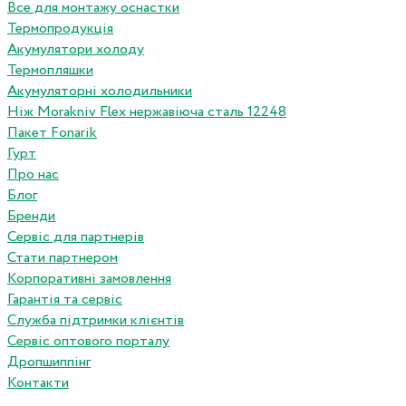
Все для монтажу оснастки
Термопродукція
Акумулятори холоду
Термопляшки
Акумуляторні холодильники
Ніж Morakniv Flex нержавіюча сталь 12248
Пакет Fonarik
Гурт
Про нас
Блог
Бренди
Сервіс для партнерів
Стати партнером
Корпоративні замовлення
Гарантія та сервіс
Служба підтримки клієнтів
Сервіс оптового порталу
Дропшиппінг
Контакти
...