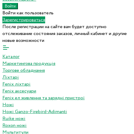
Войти как пользователь
Зарегистрироваться
После регистрации на сайте вам будет доступно
отслеживание состояния заказов, личный кабинет и другие
новые возможности
Каталог
Маркетингова продукція
Торгове обладнання
Ліхтарі
Fenix ліхтарі
Fenix аксесуари
Fenix ел живлення та зарядні пристрої
Ножі
Ножі Ganzo-Firebird-Adimanti
Ruike ножі
Roxon ножi
Мультитули