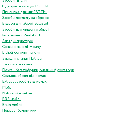
Засоби гігієни
Одноразовий душ ESTEM
Присипка для ніг ESTEM
Засоби догляду за зброєю
Вішери для зброї Ballistol
Засоби для чищення зброї
Інструмент Real Avid
Зарядні пристрої
Сонячні панелі Houny
Litheli сонячні панелі
Зарядні станції Litheli
Засоби від комах
Flextail багатофункціональні фумігатори
Сольова зброя від комах
Extravel засоби від комах
Меблі
Naturehike меблі
BRS меблі
Brain меблі
Перцеві балончики