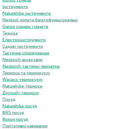
Ruixin точила
Інструменти
Naturehike інструменти
Nextool лопати багатофункціональні
Ganzo сокири і мачете
Техніка
Електроінструменти
Садові інструменти
Тактичне спорядження
Nextorch аксесуари
Nextorch тактичні перчатки
Термоси та термокухлі
Wacaco термокухлі
Naturehike термоси
Zojirushi термоси
Посуд
Naturehike посуд
BRS посуд
Roxon посуд
Портативні кавоварки