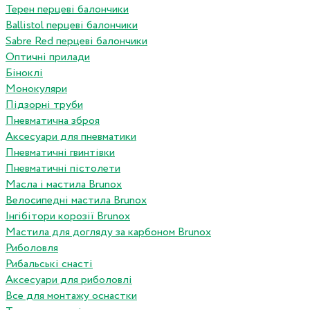
Терен перцеві балончики
Ballistol перцеві балончики
Sabre Red перцеві балончики
Оптичні прилади
Біноклі
Монокуляри
Підзорні труби
Пневматична зброя
Аксесуари для пневматики
Пневматичні гвинтівки
Пневматичні пістолети
Масла і мастила Brunox
Велосипедні мастила Brunox
Інгібітори корозії Brunox
Мастила для догляду за карбоном Brunox
Риболовля
Рибальські снасті
Аксесуари для риболовлі
Все для монтажу оснастки