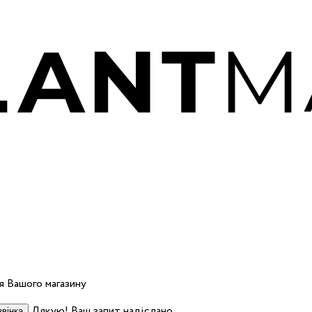
 Вашого магазину
Дякую! Ваш запит надіслано.
вінка