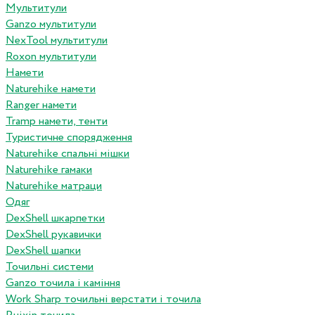
Мультитули
Ganzo мультитули
NexTool мультитули
Roxon мультитули
Намети
Naturehike намети
Ranger намети
Tramp намети, тенти
Туристичне спорядження
Naturehike спальні мішки
Naturehike гамаки
Naturehike матраци
Одяг
DexShell шкарпетки
DexShell рукавички
DexShell шапки
Точильні системи
Ganzo точила і каміння
Work Sharp точильні верстати і точила