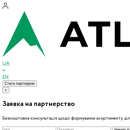
UA
EN
Стати партнером
×
Заявка на партнерство
Безкоштовна консультація щодо формування асортименту для
Чекаю дз