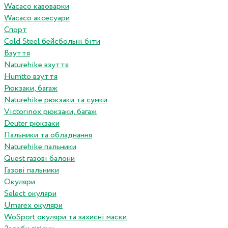
Wacaco кавоварки
Wacaco аксесуари
Спорт
Cold Steel бейсбольні біти
Взуття
Naturehike взуття
Humtto взуття
Рюкзаки, багаж
Naturehike рюкзаки та сумки
Victorinox рюкзаки, багаж
Deuter рюкзаки
Пальники та обладнання
Naturehike пальники
Quest газові балони
Газові пальники
Окуляри
Select окуляри
Umarex окуляри
WoSport окуляри та захисні маски