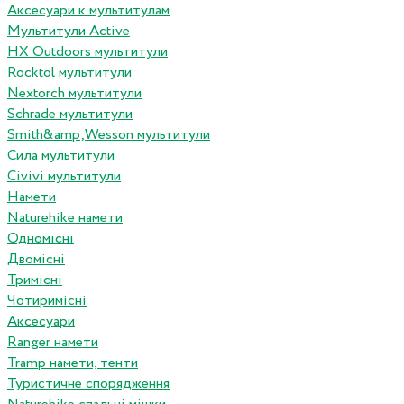
Аксесуари к мультитулам
Мультитули Active
HX Outdoors мультитули
Rocktol мультитули
Nextorch мультитули
Schrade мультитули
Smith&amp;Wesson мультитули
Сила мультитули
Civivi мультитули
Намети
Naturehike намети
Одномісні
Двомісні
Тримісні
Чотиримісні
Аксесуари
Ranger намети
Tramp намети, тенти
Туристичне спорядження