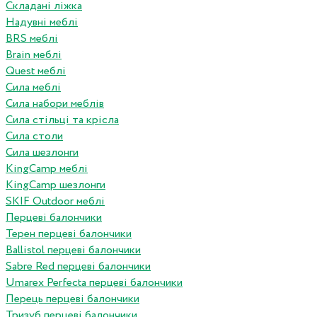
Складані ліжка
Надувні меблі
BRS меблі
Brain меблі
Quest меблі
Сила меблі
Сила набори меблів
Сила стільці та крісла
Сила столи
Сила шезлонги
KingCamp меблі
KingCamp шезлонги
SKIF Outdoor меблі
Перцеві балончики
Терен перцеві балончики
Ballistol перцеві балончики
Sabre Red перцеві балончики
Umarex Perfecta перцеві балончики
Перець перцеві балончики
Тризуб перцеві балончики