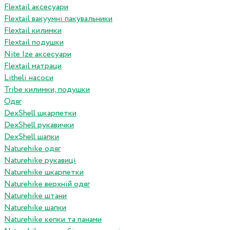
Flextail аксесуари
Flextail вакуумні пакувальники
Flextail килимки
Flextail подушки
Nite Ize аксесуари
Flextail матраци
Litheli насоси
Tribe килимки, подушки
Одяг
DexShell шкарпетки
DexShell рукавички
DexShell шапки
Naturehike одяг
Naturehike рукавиці
Naturehike шкарпетки
Naturehike верхній одяг
Naturehike штани
Naturehike шапки
Naturehike кепки та панами