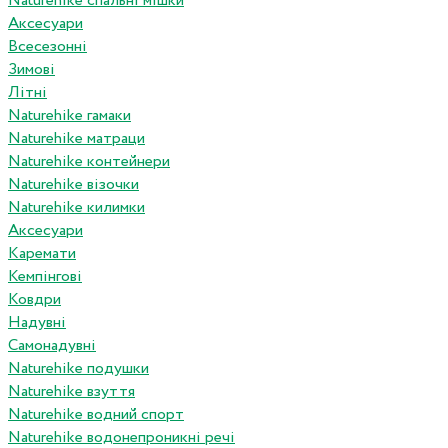
Naturehike спальні мішки
Аксесуари
Всесезонні
Зимові
Літні
Naturehike гамаки
Naturehike матраци
Naturehike контейнери
Naturehike візочки
Naturehike килимки
Аксесуари
Каремати
Кемпінгові
Ковдри
Надувні
Самонадувні
Naturehike подушки
Naturehike взуття
Naturehike водний спорт
Naturehike водонепроникні речі