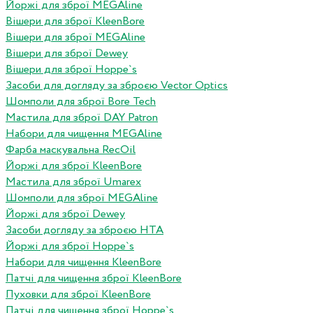
Йоржі для зброї MEGAline
Вішери для зброї KleenBore
Вішери для зброї MEGAline
Вішери для зброї Dewey
Вішери для зброї Hoppe`s
Засоби для догляду за зброєю Vector Optics
Шомполи для зброї Bore Tech
Мастила для зброї DAY Patron
Набори для чищення MEGAline
Фарба маскувальна RecOil
Йоржі для зброї KleenBore
Мастила для зброї Umarex
Шомполи для зброї MEGAline
Йоржі для зброї Dewey
Засоби догляду за зброєю HTA
Йоржі для зброї Hoppe`s
Набори для чищення KleenBore
Патчі для чищення зброї KleenBore
Пуховки для зброї KleenBore
Патчі для чищення зброї Hoppe`s