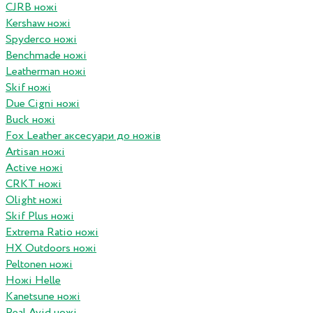
CJRB ножі
Kershaw ножі
Spyderco ножі
Benchmade ножі
Leatherman ножі
Skif ножі
Due Cigni ножі
Buck ножі
Fox Leather аксесуари до ножів
Artisan ножі
Active ножі
CRKT ножі
Olight ножі
Skif Plus ножі
Extrema Ratio ножі
HX Outdoors ножі
Peltonen ножі
Ножі Helle
Kanetsune ножі
Real Avid ножі