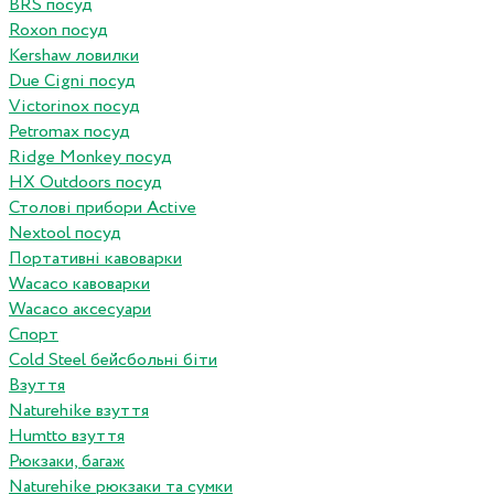
BRS посуд
Roxon посуд
Kershaw ловилки
Due Cigni посуд
Victorinox посуд
Petromax посуд
Ridge Monkey посуд
HX Outdoors посуд
Столові прибори Active
Nextool посуд
Портативні кавоварки
Wacaco кавоварки
Wacaco аксесуари
Спорт
Cold Steel бейсбольні біти
Взуття
Naturehike взуття
Humtto взуття
Рюкзаки, багаж
Naturehike рюкзаки та сумки