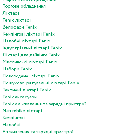
Торгове обладнання
Ліхтарі
Fenix ліхтарі
Велофари Fenix
Кемпінгові ліхтарі Fenix
Налобні ліхтарі Fenix
Індустріальні ліхтарі Fenix
Ліхтарі для дайвінгу Fenix
Мисливські ліхтарі Fenix
Набори Fenix
Повсякденні ліхтарі Fenix
Пошуково-рятувальні ліхтарі Fenix
Тактичні ліхтарі Fenix
Fenix аксесуари
Fenix ел живлення та зарядні пристрої
Naturehike ліхтарі
Кемпінгові
Налобні
Ел живлення та зарядні пристрої