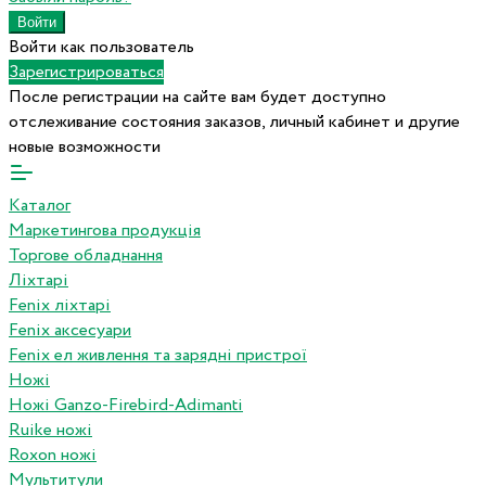
Войти как пользователь
Зарегистрироваться
После регистрации на сайте вам будет доступно
отслеживание состояния заказов, личный кабинет и другие
новые возможности
Каталог
Маркетингова продукція
Торгове обладнання
Ліхтарі
Fenix ліхтарі
Fenix аксесуари
Fenix ел живлення та зарядні пристрої
Ножі
Ножі Ganzo-Firebird-Adimanti
Ruike ножі
Roxon ножi
Мультитули