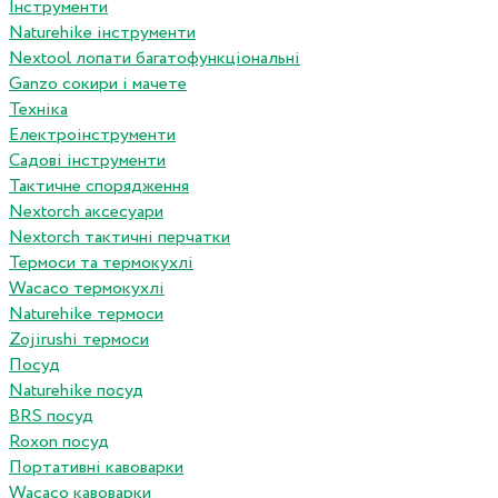
Інструменти
Naturehike інструменти
Nextool лопати багатофункціональні
Ganzo сокири і мачете
Техніка
Електроінструменти
Садові інструменти
Тактичне спорядження
Nextorch аксесуари
Nextorch тактичні перчатки
Термоси та термокухлі
Wacaco термокухлі
Naturehike термоси
Zojirushi термоси
Посуд
Naturehike посуд
BRS посуд
Roxon посуд
Портативні кавоварки
Wacaco кавоварки