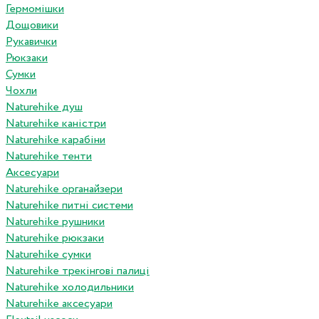
Гермомішки
Дощовики
Рукавички
Рюкзаки
Сумки
Чохли
Naturehike душ
Naturehike каністри
Naturehike карабіни
Naturehike тенти
Аксесуари
Naturehike органайзери
Naturehike питні системи
Naturehike рушники
Naturehike рюкзаки
Naturehike сумки
Naturehike трекінгові палиці
Naturehike холодильники
Naturehike аксесуари