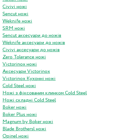
Civivi ножі
Sencut ножі
Weknife ножі
SRM ножі
Sencut аксесуари до ножів
Weknife аксесуари до ножів
Civivi аксесуари до ножів
Zero Tolerance ножі
Victorinox ножі
Аксесуари Victorinox
Victorinox Кухонні ножі
Cold Steel ножі
Ножі з фіксованим клинком Cold Steel
Ножі складні Cold Steel
Boker ножі
Boker Plus ножі
Magnum by Boker ножі
Blade Brothersl ножі
Opinel ножі