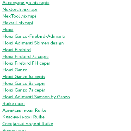
Аксесуари до ліхтарів
Nextorch ліхтарі
NexTool ліхтарі
Flextail ліхтарі
Ножі
Ножі Ganzo-Firebird-Adimanti
Ножі Adimanti Skimen design
Ножі Firebird
Ножі Firebird 7а серія
Ножі Firebird FH серія
Ножі Ganzo
Ножі Ganzo 6а серія
Ножі Ganzo 8а серія
Ножі Ganzo 7а серія
Ножі Adimanti Samson by Ganzo
Ruike ножі
Армійські ножі Ruike
Класичні ножі Ruike
Спеціальні моделі Ruike
Roxon ножi