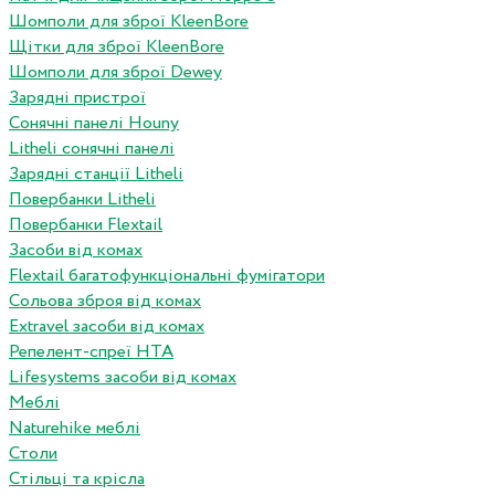
Шомполи для зброї KleenBore
Щітки для зброї KleenBore
Шомполи для зброї Dewey
Зарядні пристрої
Сонячні панелі Houny
Litheli сонячні панелі
Зарядні станції Litheli
Повербанки Litheli
Повербанки Flextail
Засоби від комах
Flextail багатофункціональні фумігатори
Сольова зброя від комах
Extravel засоби від комах
Репелент-спреї HTA
Lifesystems засоби від комах
Меблі
Naturehike меблі
Столи
Стільці та крісла