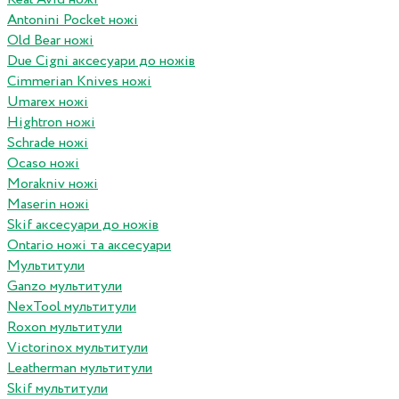
Antonini Pocket ножі
Old Bear ножі
Due Cigni аксесуари до ножів
Cimmerian Knives ножі
Umarex ножі
Hightron ножі
Schrade ножі
Ocaso ножі
Morakniv ножі
Maserin ножі
Skif аксесуари до ножів
Ontario ножі та аксесуари
Мультитули
Ganzo мультитули
NexTool мультитули
Roxon мультитули
Victorinox мультитули
Leatherman мультитули
Skif мультитули