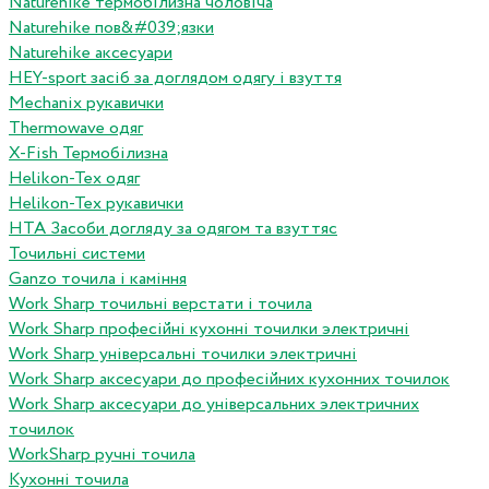
Naturehike термобілизна чоловіча
Naturehike пов&#039;язки
Naturehike аксесуари
HEY-sport засіб за доглядом одягу і взуття
Mechanix рукавички
Thermowave одяг
X-Fish Термобілизна
Helikon-Tex одяг
Helikon-Tex рукавички
HTA Засоби догляду за одягом та взуттяс
Точильні системи
Ganzo точила і каміння
Work Sharp точильні верстати і точила
Work Sharp професiйнi кухоннi точилки электричнi
Work Sharp унiверсальнi точилки электричнi
Work Sharp аксесуари до професiйних кухонних точилок
Work Sharp аксесуари до унiверсальних электричних
точилок
WorkSharp ручні точила
Кухонні точила