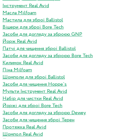
Інструмент Real Avid
Масла Milfoam
Мастила для зброї Ballistol
Вішери для зброї Bore Tech
Засоби для догляду за зброєю GNP
Йорж Real Avid
Патчі для чищення зброї Ballistol
Засоби для догляду за зброєю Bore Tech
Килимок Real Avid
Піна Milfoam
Шомполи для зброї Ballistol
Засоби для чищення Hoppe`s
Мульти Інструмент Real Avid
Набір для чистки Real Avid
Йоржі для зброї Bore Tech
Засоби для догляду за зброєю Dewey
Засоби для чищення зброї Терен
Протяжка Real Avid
Шомпол Real Avid