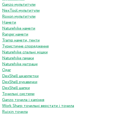
Ganzo мультитули
NexTool мультитули
Roxon мультитули
Намети
Naturehike намети
Ranger намети
Tramp намети, тенти
Туристичне спорядження
Naturehike спальні мішки
Naturehike гамаки
Naturehike матраци
Одяг
DexShell шкарпетки
DexShell рукавички
DexShell шапки
Точильні системи
Ganzo точила і каміння
Work Sharp точильні верстати і точила
Ruixin точила