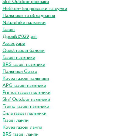
Skif Outdoor рюкзаки
Helikon-Tex рюкзаки та сумки
Пальники та обладнання
Naturehike пальники
Газові
Дров&#039;яні
Аксесуари
Quest газові балони
Газові пальники
BRS газові пальники
Пальники Ganzo
Kovea газові пальники
APG газові пальники
Primus газові пальники
Skif Outdoor пальники
Tramp газові пальники
Сила газові пальники
Газові лампи
Kovea газові лампи
BRS газові лампи