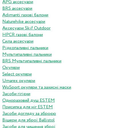
APG аксесуари
BRS аксесуари
Adimanti газові балони
Naturehike аксесуари
Аксесуари Skif Outdoor
HPCR газові балони
Сила аксесуари
Рідкопаливні пальники
Мультипаливні пальники
BRS Мультипаливні пальники
Окуляри
Select окуляри
Umarex окуляри
WoSport окуляри та захисні маски
Засоби гігієни
Одноразовий душ ESTEM
Присипка для ніг ESTEM
Засоби догляду за зброєю
Вішери для зброї Ballistol
Засоби для чищення зброї