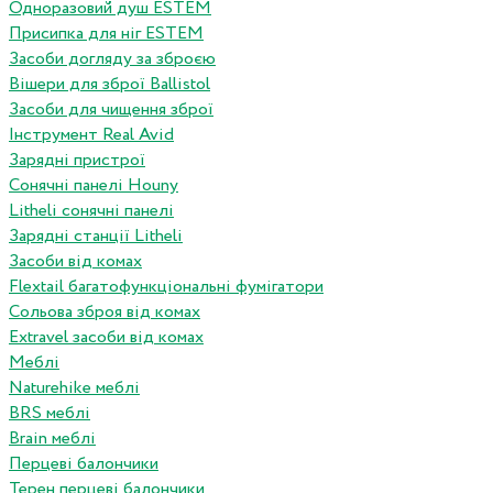
Одноразовий душ ESTEM
Присипка для ніг ESTEM
Засоби догляду за зброєю
Вішери для зброї Ballistol
Засоби для чищення зброї
Інструмент Real Avid
Зарядні пристрої
Сонячні панелі Houny
Litheli сонячні панелі
Зарядні станції Litheli
Засоби від комах
Flextail багатофункціональні фумігатори
Сольова зброя від комах
Extravel засоби від комах
Меблі
Naturehike меблі
BRS меблі
Brain меблі
Перцеві балончики
Терен перцеві балончики