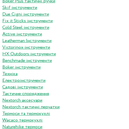
Boker Plus тактичні ручки
Skif інструменти
Due Cigni інструменти
Fix it Sticks інструменти
Сold Steel інструменти
Active інструменти
Leatherman Інструменти
Victorinox інструменти
HX Outdoors інструменти
Benchmade інструменти
Boker інструменти
Техніка
Електроінструменти
Садові інструменти
Тактичне спорядження
Nextorch аксесуари
Nextorch тактичні перчатки
Термоси та термокухлі
Wacaco термокухлі
Naturehike термоси