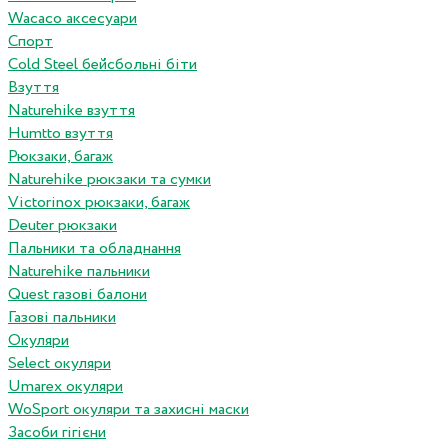
Wacaco аксесуари
Спорт
Cold Steel бейсбольні біти
Взуття
Naturehike взуття
Humtto взуття
Рюкзаки, багаж
Naturehike рюкзаки та сумки
Victorinox рюкзаки, багаж
Deuter рюкзаки
Пальники та обладнання
Naturehike пальники
Quest газові балони
Газові пальники
Окуляри
Select окуляри
Umarex окуляри
WoSport окуляри та захисні маски
Засоби гігієни