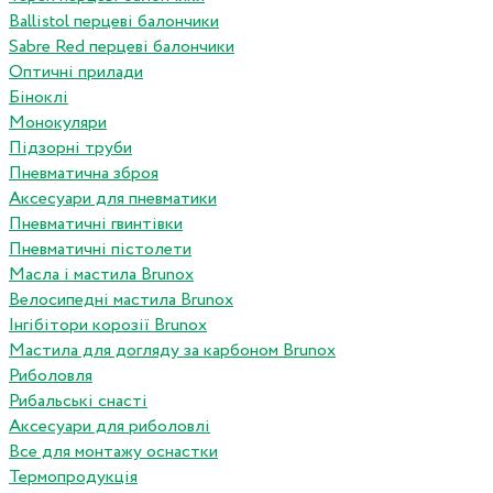
Ballistol перцеві балончики
Sabre Red перцеві балончики
Оптичні прилади
Біноклі
Монокуляри
Підзорні труби
Пневматична зброя
Аксесуари для пневматики
Пневматичні гвинтівки
Пневматичні пістолети
Масла і мастила Brunox
Велосипедні мастила Brunox
Інгібітори корозії Brunox
Мастила для догляду за карбоном Brunox
Риболовля
Рибальські снасті
Аксесуари для риболовлі
Все для монтажу оснастки
Термопродукція