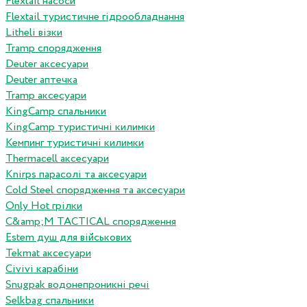
Flextail насоси
Flextail туристичне гідрообладнання
Litheli візки
Tramp спорядження
Deuter аксесуари
Deuter аптечка
Tramp аксесуари
KingCamp спальники
KingCamp туристичні килимки
Кемпинг туристичні килимки
Thermacell аксесуари
Knirps парасолі та аксесуари
Cold Steel спорядження та аксесуари
Only Hot грілки
C&amp;M TACTICAL спорядження
Estem душ для військових
Tekmat аксесуари
Сivivi карабіни
Snugpak водонепроникні речі
Selkbag спальники