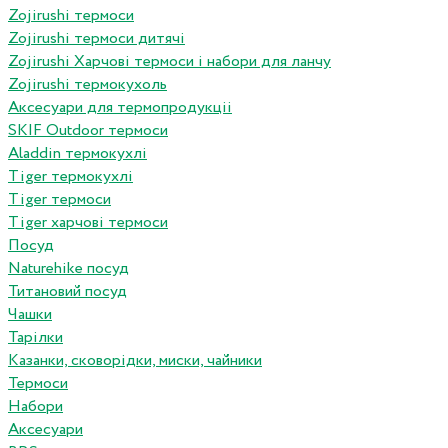
Zojirushi термоси
Zojirushi термоси дитячі
Zojirushi Харчові термоси і набори для ланчу
Zojirushi термокухоль
Аксесуари для термопродукціі
SKIF Outdoor термоси
Aladdin термокухлі
Tiger термокухлі
Tiger термоси
Tiger харчові термоси
Посуд
Naturehike посуд
Титановий посуд
Чашки
Тарілки
Казанки, сковорідки, миски, чайники
Термоси
Набори
Аксесуари