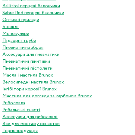
Ballistol перцеві балончики
Sabre Red перцеві балончики
Оптичні прилади
Біноклі
Монокуляри
Підзорні труби
Пневматична зброя
Аксесуари для пневматики
Пневматичні гвинтівки
Пневматичні пістолети
Масла і мастила Brunox
Велосипедні мастила Brunox
Інгібітори корозії Brunox
Мастила для догляду за карбоном Brunox
Риболовля
Рибальські снасті
Аксесуари для риболовлі
Все для монтажу оснастки
Термопродукція