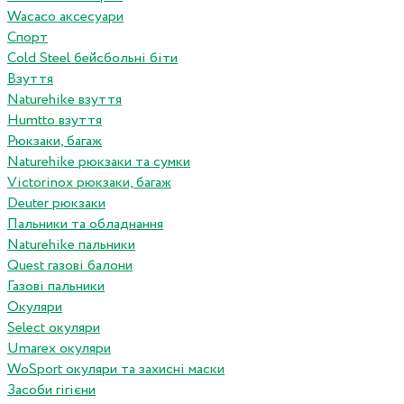
Wacaco аксесуари
Спорт
Cold Steel бейсбольні біти
Взуття
Naturehike взуття
Humtto взуття
Рюкзаки, багаж
Naturehike рюкзаки та сумки
Victorinox рюкзаки, багаж
Deuter рюкзаки
Пальники та обладнання
Naturehike пальники
Quest газові балони
Газові пальники
Окуляри
Select окуляри
Umarex окуляри
WoSport окуляри та захисні маски
Засоби гігієни