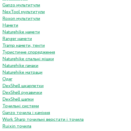
Ganzo мультитули
NexTool мультитули
Roxon мультитули
Намети
Naturehike намети
Ranger намети
Tramp намети, тенти
Туристичне спорядження
Naturehike спальні мішки
Naturehike гамаки
Naturehike матраци
Одяг
DexShell шкарпетки
DexShell рукавички
DexShell шапки
Точильні системи
Ganzo точила і каміння
Work Sharp точильні верстати і точила
Ruixin точила