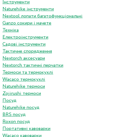
Інструменти
Naturehike інструменти
Nextool лопати багатофункціональні
Ganzo сокири і мачете
Техніка
Електроінструменти
Садові інструменти
Тактичне спорядження
Nextorch аксесуари
Nextorch тактичні перчатки
Термоси та термокухлі
Wacaco термокухлі
Naturehike термоси
Zojirushi термоси
Посуд
Naturehike посуд
BRS посуд
Roxon посуд
Портативні кавоварки
Wacaco кавоварки