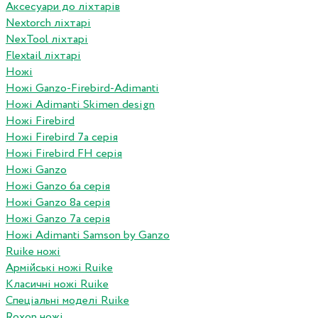
Аксесуари до ліхтарів
Nextorch ліхтарі
NexTool ліхтарі
Flextail ліхтарі
Ножі
Ножі Ganzo-Firebird-Adimanti
Ножі Adimanti Skimen design
Ножі Firebird
Ножі Firebird 7а серія
Ножі Firebird FH серія
Ножі Ganzo
Ножі Ganzo 6а серія
Ножі Ganzo 8а серія
Ножі Ganzo 7а серія
Ножі Adimanti Samson by Ganzo
Ruike ножі
Армійські ножі Ruike
Класичні ножі Ruike
Спеціальні моделі Ruike
Roxon ножi