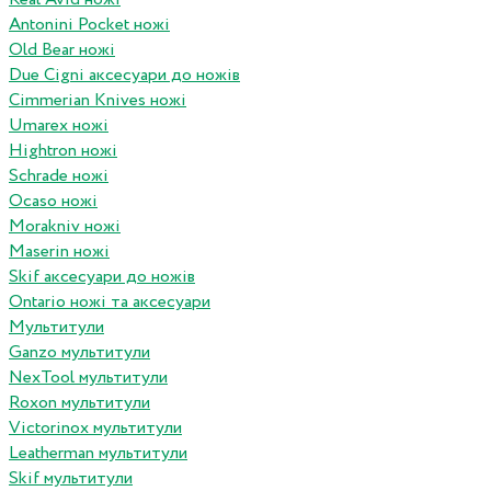
Antonini Pocket ножі
Old Bear ножі
Due Cigni аксесуари до ножів
Cimmerian Knives ножі
Umarex ножі
Hightron ножі
Schrade ножі
Ocaso ножі
Morakniv ножі
Maserin ножі
Skif аксесуари до ножів
Ontario ножі та аксесуари
Мультитули
Ganzo мультитули
NexTool мультитули
Roxon мультитули
Victorinox мультитули
Leatherman мультитули
Skif мультитули