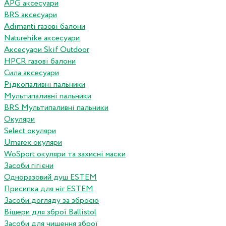
APG аксесуари
BRS аксесуари
Adimanti газові балони
Naturehike аксесуари
Аксесуари Skif Outdoor
HPCR газові балони
Сила аксесуари
Рідкопаливні пальники
Мультипаливні пальники
BRS Мультипаливні пальники
Окуляри
Select окуляри
Umarex окуляри
WoSport окуляри та захисні маски
Засоби гігієни
Одноразовий душ ESTEM
Присипка для ніг ESTEM
Засоби догляду за зброєю
Вішери для зброї Ballistol
Засоби для чищення зброї