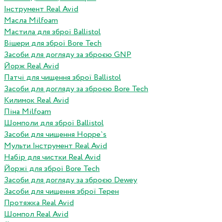
Інструмент Real Avid
Масла Milfoam
Мастила для зброї Ballistol
Вішери для зброї Bore Tech
Засоби для догляду за зброєю GNP
Йорж Real Avid
Патчі для чищення зброї Ballistol
Засоби для догляду за зброєю Bore Tech
Килимок Real Avid
Піна Milfoam
Шомполи для зброї Ballistol
Засоби для чищення Hoppe`s
Мульти Інструмент Real Avid
Набір для чистки Real Avid
Йоржі для зброї Bore Tech
Засоби для догляду за зброєю Dewey
Засоби для чищення зброї Терен
Протяжка Real Avid
Шомпол Real Avid