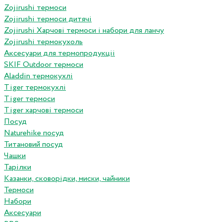
Zojirushi термоси
Zojirushi термоси дитячі
Zojirushi Харчові термоси і набори для ланчу
Zojirushi термокухоль
Аксесуари для термопродукціі
SKIF Outdoor термоси
Aladdin термокухлі
Tiger термокухлі
Tiger термоси
Tiger харчові термоси
Посуд
Naturehike посуд
Титановий посуд
Чашки
Тарілки
Казанки, сковорідки, миски, чайники
Термоси
Набори
Аксесуари