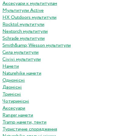
Аксесуари к мультитулам
Мультитули Active
HX Outdoors мультитули
Rocktol мультитули
Nextorch мультитули
Schrade мультитули
Smith&amp;Wesson мультитули
Сила мультитули
Civivi мультитули
Намети
Naturehike намети
Одномісні
Двомісні
Тримісні
Чотиримісні
Аксесуари
Ranger намети
Tramp намети, тенти
Туристичне спорядження