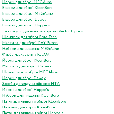
Йоржі для зброї MEGAline
Вішери для зброї KleenBore
Вішери для зброї MEGAline
Вішери для зброї Dewey
Вішери для зброї Hoppe`s
Засоби для догляду за зброєю Vector Optics
Шомполи для зброї Bore Tech
Мастила для зброї DAY Patron
Набори для чищення MEGAline
Фарба маскувальна RecOil
Йоржі для зброї KleenBore
Мастила для зброї Umarex
Шомполи для зброї MEGAline
Йоржі для зброї Dewey
Засоби догляду за зброєю HTA
Йоржі для зброї Hoppe`s
Набори для чищення KleenBore
Патчі для чищення зброї KleenBore
Пуховки для зброї KleenBore
Патчі для чищення зброї Hoppe`s