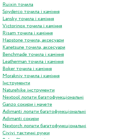
Ruixin точила
Spyderco точила і каміння
Lansky точила і каміння
Victorinox точила і каміння
Risam точила і каміння
Hapstone точила, аксесуари
Kanetsune точила, аксесуари
Benchmade точила і каміння
Leatherman точила і каміння
Boker точила і каміння
Morakniv точила і каміння
Інструменти
Naturehike інструменти
Nextool лопати багатофункціональні
Ganzo сокири і мачете
Adimanti лопати багатофункціональні
Adimanti сокири
Nextorch лопати багатофункціональні
Сivivi тактичні ручки