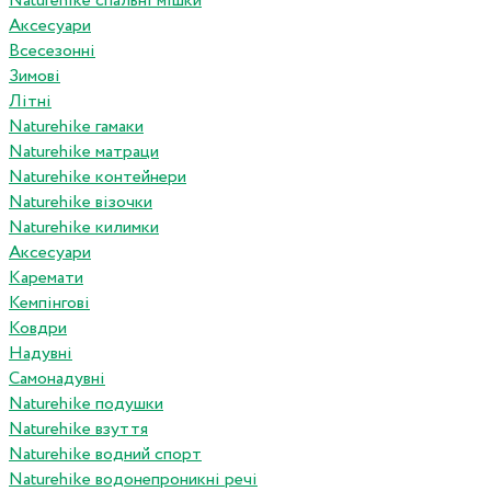
Naturehike спальні мішки
Аксесуари
Всесезонні
Зимові
Літні
Naturehike гамаки
Naturehike матраци
Naturehike контейнери
Naturehike візочки
Naturehike килимки
Аксесуари
Каремати
Кемпінгові
Ковдри
Надувні
Самонадувні
Naturehike подушки
Naturehike взуття
Naturehike водний спорт
Naturehike водонепроникні речі