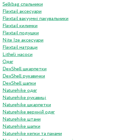
Selkbag спальники
Flextail аксесуари
Flextail вакуумні пакувальники
Flextail килимки
Flextail подушки
Nite Ize аксесуари
Flextail матраци
Litheli насоси
Одяг
DexShell шкарпетки
DexShell рукавички
DexShell шапки
Naturehike одяг
Naturehike рукавиці
Naturehike шкарпетки
Naturehike верхній одяг
Naturehike штани
Naturehike шапки
Naturehike кепки та панами