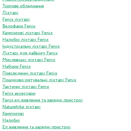
Торгове обладнання
Ліхтарі
Fenix ліхтарі
Велофари Fenix
Кемпінгові ліхтарі Fenix
Налобні ліхтарі Fenix
Індустріальні ліхтарі Fenix
Ліхтарі для дайвінгу Fenix
Мисливські ліхтарі Fenix
Набори Fenix
Повсякденні ліхтарі Fenix
Пошуково-рятувальні ліхтарі Fenix
Тактичні ліхтарі Fenix
Fenix аксесуари
Fenix ел живлення та зарядні пристрої
Naturehike ліхтарі
Кемпінгові
Налобні
Ел живлення та зарядні пристрої