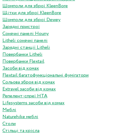
Шомполи для зброї KleenBore
Щітки для зброї KleenBore
Шомполи для зброї Dewey
Зарядні пристрої
Сонячні панелі Houny
Litheli сонячні панелі
Зарядні станції Litheli
Повербанки Litheli
Повербанки Flextail
Засоби від комах
Flextail багатофункціональні фумігатори
Сольова зброя від комах
Extravel засоби від комах
Репелент-спреї HTA
Lifesystems засоби від комах
Меблі
Naturehike меблі
Столи
Стільці та крісла