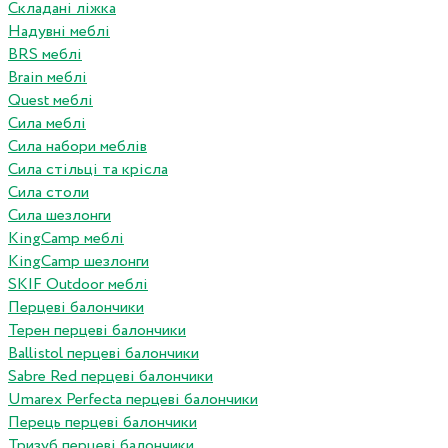
Складані ліжка
Надувні меблі
BRS меблі
Brain меблі
Quest меблі
Сила меблі
Сила набори меблів
Сила стільці та крісла
Сила столи
Сила шезлонги
KingCamp меблі
KingCamp шезлонги
SKIF Outdoor меблі
Перцеві балончики
Терен перцеві балончики
Ballistol перцеві балончики
Sabre Red перцеві балончики
Umarex Perfecta перцеві балончики
Перець перцеві балончики
Тризуб перцеві балончики