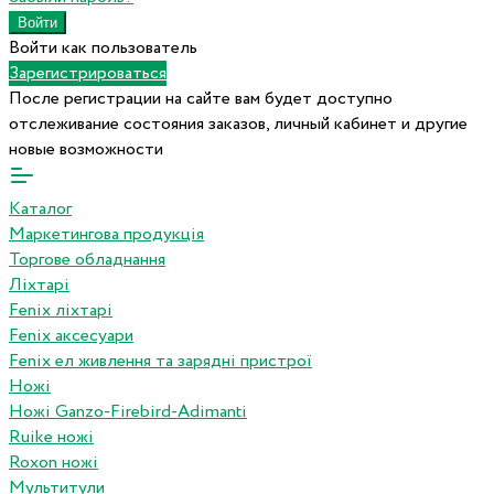
Войти как пользователь
Зарегистрироваться
После регистрации на сайте вам будет доступно
отслеживание состояния заказов, личный кабинет и другие
новые возможности
Каталог
Маркетингова продукція
Торгове обладнання
Ліхтарі
Fenix ліхтарі
Fenix аксесуари
Fenix ел живлення та зарядні пристрої
Ножі
Ножі Ganzo-Firebird-Adimanti
Ruike ножі
Roxon ножi
Мультитули