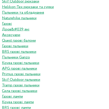
Skif Outdoor рюкзаки
Helikon-Tex рюкзаки та сумки
Пальники та обладнання
Naturehike пальники
Газові
Дров&#039;яні
Аксесуари
Quest газові балони
Газові пальники
BRS газові пальники
Пальники Ganzo
Kovea газові пальники
APG газові пальники
Primus газові пальники
Skif Outdoor пальники
Tramp газові пальники
Сила газові пальники
Газові лампи
Kovea газові лампи
BRS газові лампи