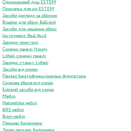
Одноразовий душ ESTEM
Присипка для ніг ESTEM
Засоби догляду за зброєю
Вішери для зброї Ballistol
Засоби для чищення зброї
Інструмент Real Avid
Зарядні пристрої
Сонячні панелі Houny
Litheli сонячні панелі
Зарядні станції Litheli
Засоби від комах
Flextail багатофункціональні фумігатори
Сольова зброя від комах
Extravel засоби від комах
Меблі
Naturehike меблі
BRS меблі
Brain меблі
Перцеві балончики
Терен перцеві балончики