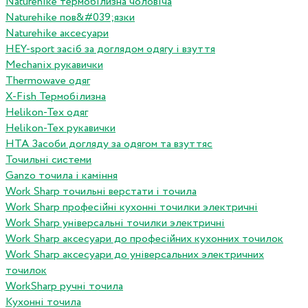
Naturehike термобілизна чоловіча
Naturehike пов&#039;язки
Naturehike аксесуари
HEY-sport засіб за доглядом одягу і взуття
Mechanix рукавички
Thermowave одяг
X-Fish Термобілизна
Helikon-Tex одяг
Helikon-Tex рукавички
HTA Засоби догляду за одягом та взуттяс
Точильні системи
Ganzo точила і каміння
Work Sharp точильні верстати і точила
Work Sharp професiйнi кухоннi точилки электричнi
Work Sharp унiверсальнi точилки электричнi
Work Sharp аксесуари до професiйних кухонних точилок
Work Sharp аксесуари до унiверсальних электричних
точилок
WorkSharp ручні точила
Кухонні точила