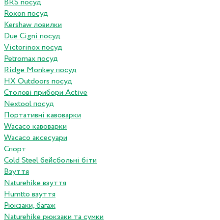
BRS посуд
Roxon посуд
Kershaw ловилки
Due Cigni посуд
Victorinox посуд
Petromax посуд
Ridge Monkey посуд
HX Outdoors посуд
Столові прибори Active
Nextool посуд
Портативні кавоварки
Wacaco кавоварки
Wacaco аксесуари
Спорт
Cold Steel бейсбольні біти
Взуття
Naturehike взуття
Humtto взуття
Рюкзаки, багаж
Naturehike рюкзаки та сумки