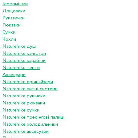
Гермомішки
Дощовики
Рукавички
Рюкзаки
Сумки
Чохли
Naturehike душ
Naturehike каністри
Naturehike карабіни
Naturehike тенти
Аксесуари
Naturehike органайзери
Naturehike питні системи
Naturehike рушники
Naturehike рюкзаки
Naturehike сумки
Naturehike трекінгові палиці
Naturehike холодильники
Naturehike аксесуари