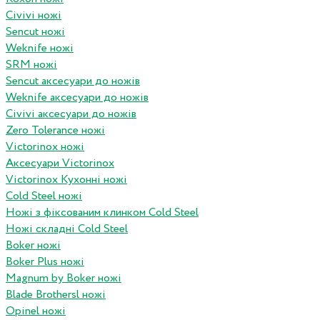
Civivi ножі
Sencut ножі
Weknife ножі
SRM ножі
Sencut аксесуари до ножів
Weknife аксесуари до ножів
Civivi аксесуари до ножів
Zero Tolerance ножі
Victorinox ножі
Аксесуари Victorinox
Victorinox Кухонні ножі
Cold Steel ножі
Ножі з фіксованим клинком Cold Steel
Ножі складні Cold Steel
Boker ножі
Boker Plus ножі
Magnum by Boker ножі
Blade Brothersl ножі
Opinel ножі