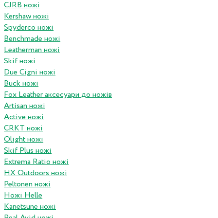
CJRB ножі
Kershaw ножі
Spyderco ножі
Benchmade ножі
Leatherman ножі
Skif ножі
Due Cigni ножі
Buck ножі
Fox Leather аксесуари до ножів
Artisan ножі
Active ножі
CRKT ножі
Olight ножі
Skif Plus ножі
Extrema Ratio ножі
HX Outdoors ножі
Peltonen ножі
Ножі Helle
Kanetsune ножі
Real Avid ножі