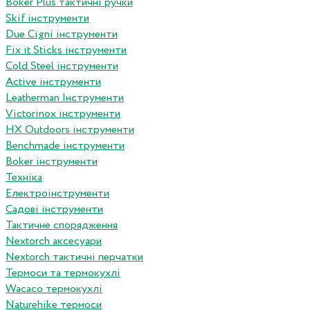
Boker Plus тактичні ручки
Skif інструменти
Due Cigni інструменти
Fix it Sticks інструменти
Сold Steel інструменти
Active інструменти
Leatherman Інструменти
Victorinox інструменти
HX Outdoors інструменти
Benchmade інструменти
Boker інструменти
Техніка
Електроінструменти
Садові інструменти
Тактичне спорядження
Nextorch аксесуари
Nextorch тактичні перчатки
Термоси та термокухлі
Wacaco термокухлі
Naturehike термоси