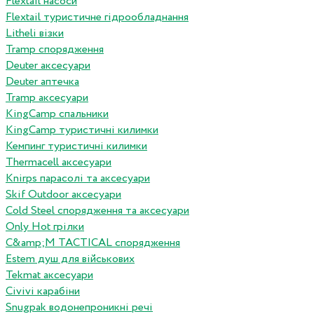
Flextail насоси
Flextail туристичне гідрообладнання
Litheli візки
Tramp спорядження
Deuter аксесуари
Deuter аптечка
Tramp аксесуари
KingCamp спальники
KingCamp туристичні килимки
Кемпинг туристичні килимки
Thermacell аксесуари
Knirps парасолі та аксесуари
Skif Outdoor аксесуари
Cold Steel спорядження та аксесуари
Only Hot грілки
C&amp;M TACTICAL спорядження
Estem душ для військових
Tekmat аксесуари
Сivivi карабіни
Snugpak водонепроникні речі