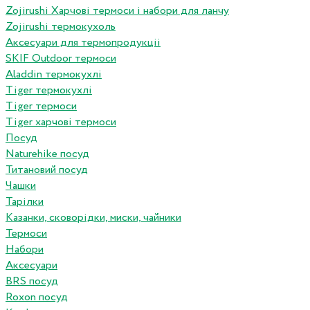
Zojirushi Харчові термоси і набори для ланчу
Zojirushi термокухоль
Аксесуари для термопродукціі
SKIF Outdoor термоси
Aladdin термокухлі
Tiger термокухлі
Tiger термоси
Tiger харчові термоси
Посуд
Naturehike посуд
Титановий посуд
Чашки
Тарілки
Казанки, сковорідки, миски, чайники
Термоси
Набори
Аксесуари
BRS посуд
Roxon посуд