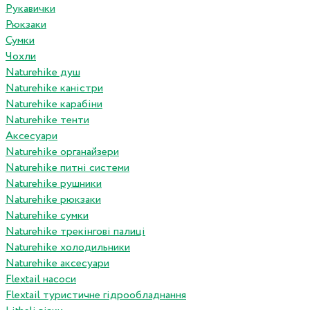
Рукавички
Рюкзаки
Сумки
Чохли
Naturehike душ
Naturehike каністри
Naturehike карабіни
Naturehike тенти
Аксесуари
Naturehike органайзери
Naturehike питні системи
Naturehike рушники
Naturehike рюкзаки
Naturehike сумки
Naturehike трекінгові палиці
Naturehike холодильники
Naturehike аксесуари
Flextail насоси
Flextail туристичне гідрообладнання