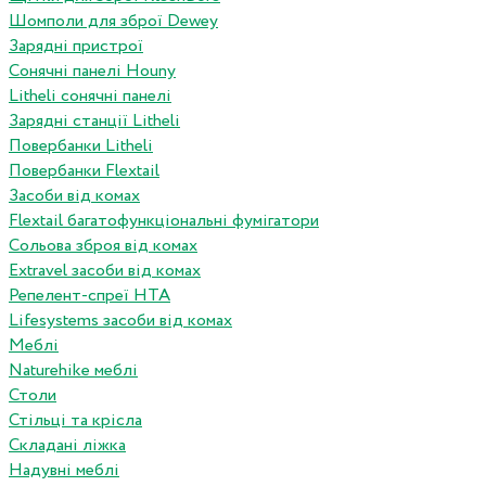
Шомполи для зброї Dewey
Зарядні пристрої
Сонячні панелі Houny
Litheli сонячні панелі
Зарядні станції Litheli
Повербанки Litheli
Повербанки Flextail
Засоби від комах
Flextail багатофункціональні фумігатори
Сольова зброя від комах
Extravel засоби від комах
Репелент-спреї HTA
Lifesystems засоби від комах
Меблі
Naturehike меблі
Столи
Стільці та крісла
Складані ліжка
Надувні меблі