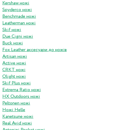
Kershaw ножі
Spyderco ножі
Benchmade ножі
Leatherman ножі
Skif ножі
Due Cigni ножі
Buck ножі
Fox Leather аксесуари до ножів
Artisan ножі
Active ножі
CRKT ножі
Olight ножі
Skif Plus ножі
Extrema Ratio ножі
HX Outdoors ножі
Peltonen ножі
Ножі Helle
Kanetsune ножі
Real Avid ножі
Antonini Pocket ножі