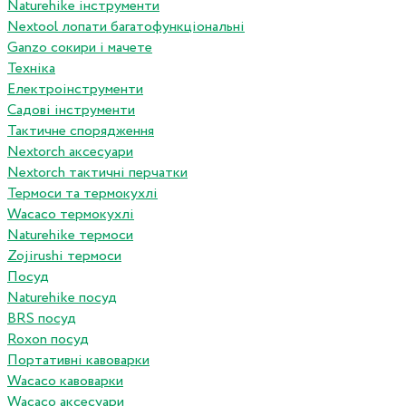
Naturehike інструменти
Nextool лопати багатофункціональні
Ganzo сокири і мачете
Техніка
Електроінструменти
Садові інструменти
Тактичне спорядження
Nextorch аксесуари
Nextorch тактичні перчатки
Термоси та термокухлі
Wacaco термокухлі
Naturehike термоси
Zojirushi термоси
Посуд
Naturehike посуд
BRS посуд
Roxon посуд
Портативні кавоварки
Wacaco кавоварки
Wacaco аксесуари