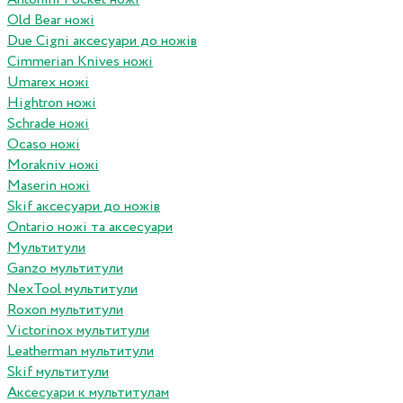
Old Bear ножі
Due Cigni аксесуари до ножів
Cimmerian Knives ножі
Umarex ножі
Hightron ножі
Schrade ножі
Ocaso ножі
Morakniv ножі
Maserin ножі
Skif аксесуари до ножів
Ontario ножі та аксесуари
Мультитули
Ganzo мультитули
NexTool мультитули
Roxon мультитули
Victorinox мультитули
Leatherman мультитули
Skif мультитули
Аксесуари к мультитулам