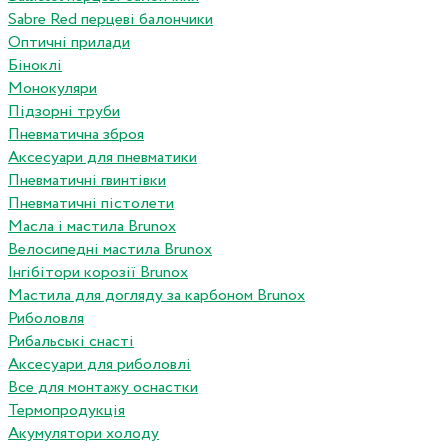
Sabre Red перцеві балончики
Оптичні прилади
Біноклі
Монокуляри
Підзорні труби
Пневматична зброя
Аксесуари для пневматики
Пневматичні гвинтівки
Пневматичні пістолети
Масла і мастила Brunox
Велосипедні мастила Brunox
Інгібітори корозії Brunox
Мастила для догляду за карбоном Brunox
Риболовля
Рибальські снасті
Аксесуари для риболовлі
Все для монтажу оснастки
Термопродукція
Акумулятори холоду