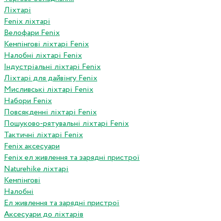
Ліхтарі
Fenix ліхтарі
Велофари Fenix
Кемпінгові ліхтарі Fenix
Налобні ліхтарі Fenix
Індустріальні ліхтарі Fenix
Ліхтарі для дайвінгу Fenix
Мисливські ліхтарі Fenix
Набори Fenix
Повсякденні ліхтарі Fenix
Пошуково-рятувальні ліхтарі Fenix
Тактичні ліхтарі Fenix
Fenix аксесуари
Fenix ел живлення та зарядні пристрої
Naturehike ліхтарі
Кемпінгові
Налобні
Ел живлення та зарядні пристрої
Аксесуари до ліхтарів