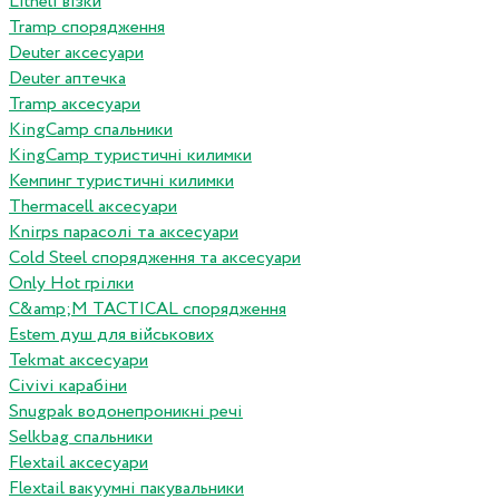
Litheli візки
Tramp спорядження
Deuter аксесуари
Deuter аптечка
Tramp аксесуари
KingCamp спальники
KingCamp туристичні килимки
Кемпинг туристичні килимки
Thermacell аксесуари
Knirps парасолі та аксесуари
Cold Steel спорядження та аксесуари
Only Hot грілки
C&amp;M TACTICAL спорядження
Estem душ для військових
Tekmat аксесуари
Сivivi карабіни
Snugpak водонепроникні речі
Selkbag спальники
Flextail аксесуари
Flextail вакуумні пакувальники