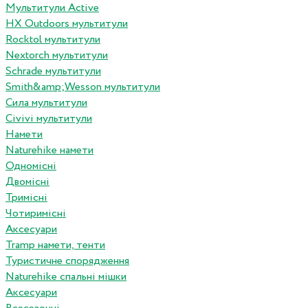
Мультитули Active
HX Outdoors мультитули
Rocktol мультитули
Nextorch мультитули
Schrade мультитули
Smith&amp;Wesson мультитули
Сила мультитули
Civivi мультитули
Намети
Naturehike намети
Одномісні
Двомісні
Тримісні
Чотиримісні
Аксесуари
Tramp намети, тенти
Туристичне спорядження
Naturehike спальні мішки
Аксесуари