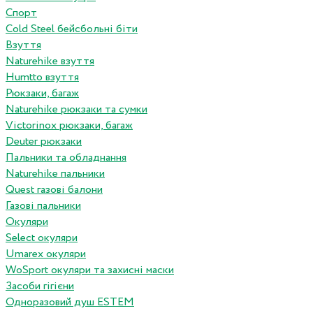
Спорт
Cold Steel бейсбольні біти
Взуття
Naturehike взуття
Humtto взуття
Рюкзаки, багаж
Naturehike рюкзаки та сумки
Victorinox рюкзаки, багаж
Deuter рюкзаки
Пальники та обладнання
Naturehike пальники
Quest газові балони
Газові пальники
Окуляри
Select окуляри
Umarex окуляри
WoSport окуляри та захисні маски
Засоби гігієни
Одноразовий душ ESTEM