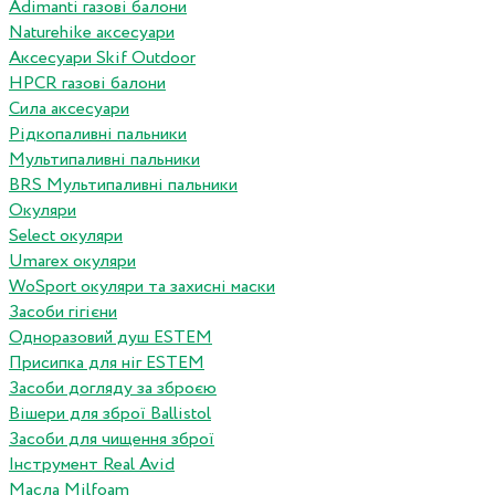
Adimanti газові балони
Naturehike аксесуари
Аксесуари Skif Outdoor
HPCR газові балони
Сила аксесуари
Рідкопаливні пальники
Мультипаливні пальники
BRS Мультипаливні пальники
Окуляри
Select окуляри
Umarex окуляри
WoSport окуляри та захисні маски
Засоби гігієни
Одноразовий душ ESTEM
Присипка для ніг ESTEM
Засоби догляду за зброєю
Вішери для зброї Ballistol
Засоби для чищення зброї
Інструмент Real Avid
Масла Milfoam