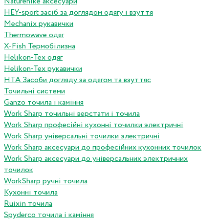
Naturehike аксесуари
HEY-sport засіб за доглядом одягу і взуття
Mechanix рукавички
Thermowave одяг
X-Fish Термобілизна
Helikon-Tex одяг
Helikon-Tex рукавички
HTA Засоби догляду за одягом та взуттяс
Точильні системи
Ganzo точила і каміння
Work Sharp точильні верстати і точила
Work Sharp професiйнi кухоннi точилки электричнi
Work Sharp унiверсальнi точилки электричнi
Work Sharp аксесуари до професiйних кухонних точилок
Work Sharp аксесуари до унiверсальних электричних
точилок
WorkSharp ручні точила
Кухонні точила
Ruixin точила
Spyderco точила і каміння