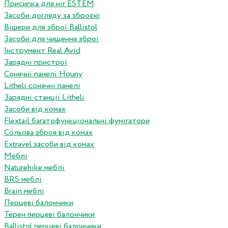
Присипка для ніг ESTEM
Засоби догляду за зброєю
Вішери для зброї Ballistol
Засоби для чищення зброї
Інструмент Real Avid
Зарядні пристрої
Сонячні панелі Houny
Litheli сонячні панелі
Зарядні станції Litheli
Засоби від комах
Flextail багатофункціональні фумігатори
Сольова зброя від комах
Extravel засоби від комах
Меблі
Naturehike меблі
BRS меблі
Brain меблі
Перцеві балончики
Терен перцеві балончики
Ballistol перцеві балончики