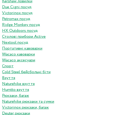
Kershaw ловилки
Due Cigni посуд
Victorinox посуд
Petromax посуд
Ridge Monkey посуд
HX Outdoors посуд
Столові прибори Active
Nextool посуд
Портативні кавоварки
Wacaco кавоварки
Wacaco аксесуари
Спорт
Cold Steel бейсбольні біти
Взуття
Naturehike взуття
Humtto взуття
Рюкзаки, багаж
Naturehike рюкзаки та сумки
Victorinox рюкзаки, багаж
Deuter рюкзаки