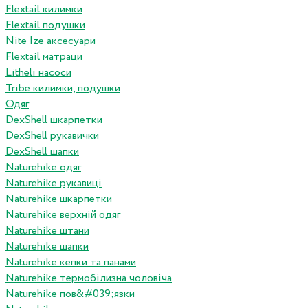
Flextail килимки
Flextail подушки
Nite Ize аксесуари
Flextail матраци
Litheli насоси
Tribe килимки, подушки
Одяг
DexShell шкарпетки
DexShell рукавички
DexShell шапки
Naturehike одяг
Naturehike рукавиці
Naturehike шкарпетки
Naturehike верхній одяг
Naturehike штани
Naturehike шапки
Naturehike кепки та панами
Naturehike термобілизна чоловіча
Naturehike пов&#039;язки