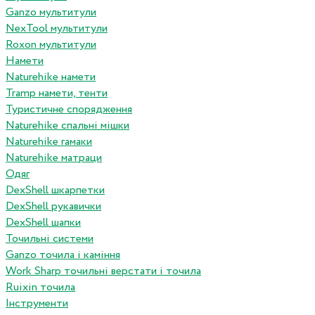
Ganzo мультитули
NexTool мультитули
Roxon мультитули
Намети
Naturehike намети
Tramp намети, тенти
Туристичне спорядження
Naturehike спальні мішки
Naturehike гамаки
Naturehike матраци
Одяг
DexShell шкарпетки
DexShell рукавички
DexShell шапки
Точильні системи
Ganzo точила і каміння
Work Sharp точильні верстати і точила
Ruixin точила
Інструменти