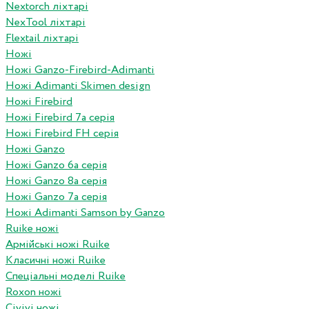
Nextorch ліхтарі
NexTool ліхтарі
Flextail ліхтарі
Ножі
Ножі Ganzo-Firebird-Adimanti
Ножі Adimanti Skimen design
Ножі Firebird
Ножі Firebird 7а серія
Ножі Firebird FH серія
Ножі Ganzo
Ножі Ganzo 6а серія
Ножі Ganzo 8а серія
Ножі Ganzo 7а серія
Ножі Adimanti Samson by Ganzo
Ruike ножі
Армійські ножі Ruike
Класичні ножі Ruike
Спеціальні моделі Ruike
Roxon ножi
Civivi ножі