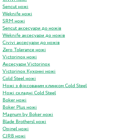
Sencut ножі
Weknife ножі
SRM ножі
Sencut аксесуари до ножів
Weknife аксесуари до ножів
Civivi аксесуари до ножів
Zero Tolerance ножі
Victorinox ножі
Аксесуари Victorinox
Victorinox Кухонні ножі
Cold Steel ножі
Ножі з фіксованим клинком Cold Steel
Ножі складні Cold Steel
Boker ножі
Boker Plus ножі
Magnum by Boker ножі
Blade Brothersl ножі
Opinel ножі
CJRB ножі