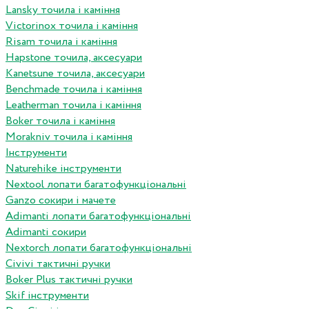
Lansky точила і каміння
Victorinox точила і каміння
Risam точила і каміння
Hapstone точила, аксесуари
Kanetsune точила, аксесуари
Benchmade точила і каміння
Leatherman точила і каміння
Boker точила і каміння
Morakniv точила і каміння
Інструменти
Naturehike інструменти
Nextool лопати багатофункціональні
Ganzo сокири і мачете
Adimanti лопати багатофункціональні
Adimanti сокири
Nextorch лопати багатофункціональні
Сivivi тактичні ручки
Boker Plus тактичні ручки
Skif інструменти