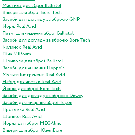
Мастила для зброї Ballistol
Вішери для зброї Bore Tech
Засоби для догляду за зброєю GNP
Йорж Real Avid
Патчі для чищення зброї Ballistol
Засоби для догляду за зброєю Bore Tech
Килимок Real Avid
Піна Milfoam
Шомполи для зброї Ballistol
Засоби для чищення Hoppe`s
Мульти Інструмент Real Avid
Набір для чистки Real Avid
Йоржі для зброї Bore Tech
Засоби для догляду за зброєю Dewey
Засоби для чищення зброї Терен
Протяжка Real Avid
Шомпол Real Avid
Йоржі для зброї MEGAline
Вішери для зброї KleenBore