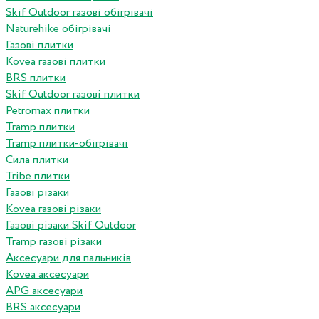
Skif Outdoor газові обігрівачі
Naturehike обігрівачі
Газові плитки
Kovea газові плитки
BRS плитки
Skif Outdoor газові плитки
Petromax плитки
Tramp плитки
Tramp плитки-обігрівачі
Сила плитки
Tribe плитки
Газові різаки
Kovea газові різаки
Газові різаки Skif Outdoor
Tramp газові різаки
Аксесуари для пальників
Kovea аксесуари
APG аксесуари
BRS аксесуари