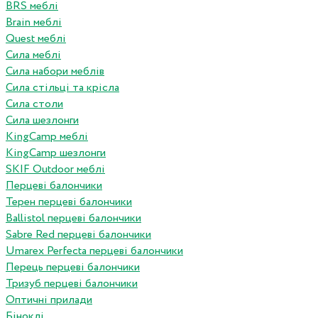
BRS меблі
Brain меблі
Quest меблі
Сила меблі
Сила набори меблів
Сила стільці та крісла
Сила столи
Сила шезлонги
KingCamp меблі
KingCamp шезлонги
SKIF Outdoor меблі
Перцеві балончики
Терен перцеві балончики
Ballistol перцеві балончики
Sabre Red перцеві балончики
Umarex Perfecta перцеві балончики
Перець перцеві балончики
Тризуб перцеві балончики
Оптичні прилади
Біноклі