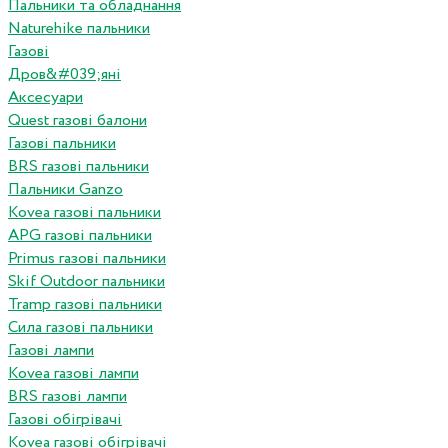
Пальники та обладнання
Naturehike пальники
Газові
Дров&#039;яні
Аксесуари
Quest газові балони
Газові пальники
BRS газові пальники
Пальники Ganzo
Kovea газові пальники
APG газові пальники
Primus газові пальники
Skif Outdoor пальники
Tramp газові пальники
Сила газові пальники
Газові лампи
Kovea газові лампи
BRS газові лампи
Газові обігрівачі
Kovea газові обігрівачі