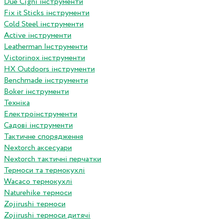
Due Cigni інструменти
Fix it Sticks інструменти
Сold Steel інструменти
Active інструменти
Leatherman Інструменти
Victorinox інструменти
HX Outdoors інструменти
Benchmade інструменти
Boker інструменти
Техніка
Електроінструменти
Садові інструменти
Тактичне спорядження
Nextorch аксесуари
Nextorch тактичні перчатки
Термоси та термокухлі
Wacaco термокухлі
Naturehike термоси
Zojirushi термоси
Zojirushi термоси дитячі