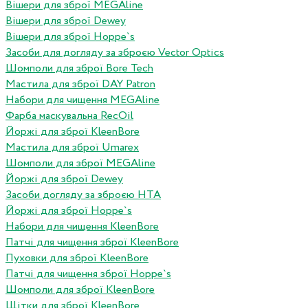
Вішери для зброї MEGAline
Вішери для зброї Dewey
Вішери для зброї Hoppe`s
Засоби для догляду за зброєю Vector Optics
Шомполи для зброї Bore Tech
Мастила для зброї DAY Patron
Набори для чищення MEGAline
Фарба маскувальна RecOil
Йоржі для зброї KleenBore
Мастила для зброї Umarex
Шомполи для зброї MEGAline
Йоржі для зброї Dewey
Засоби догляду за зброєю HTA
Йоржі для зброї Hoppe`s
Набори для чищення KleenBore
Патчі для чищення зброї KleenBore
Пуховки для зброї KleenBore
Патчі для чищення зброї Hoppe`s
Шомполи для зброї KleenBore
Щітки для зброї KleenBore