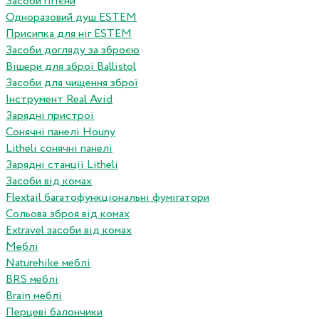
Засоби гігієни
Одноразовий душ ESTEM
Присипка для ніг ESTEM
Засоби догляду за зброєю
Вішери для зброї Ballistol
Засоби для чищення зброї
Інструмент Real Avid
Зарядні пристрої
Сонячні панелі Houny
Litheli сонячні панелі
Зарядні станції Litheli
Засоби від комах
Flextail багатофункціональні фумігатори
Сольова зброя від комах
Extravel засоби від комах
Меблі
Naturehike меблі
BRS меблі
Brain меблі
Перцеві балончики