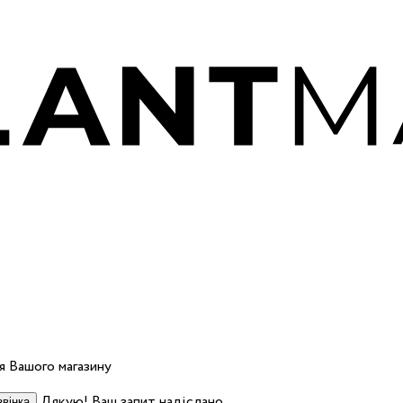
 Вашого магазину
Дякую! Ваш запит надіслано.
вінка