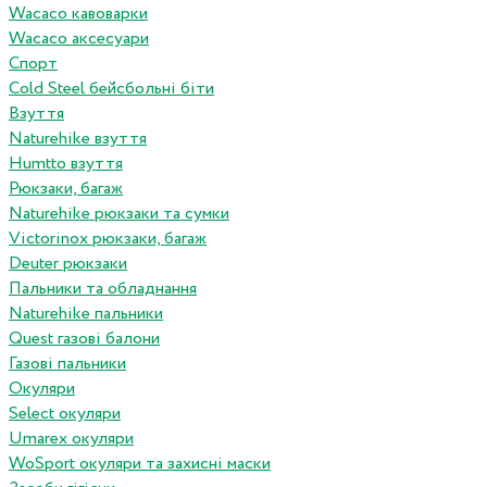
Wacaco кавоварки
Wacaco аксесуари
Спорт
Cold Steel бейсбольні біти
Взуття
Naturehike взуття
Humtto взуття
Рюкзаки, багаж
Naturehike рюкзаки та сумки
Victorinox рюкзаки, багаж
Deuter рюкзаки
Пальники та обладнання
Naturehike пальники
Quest газові балони
Газові пальники
Окуляри
Select окуляри
Umarex окуляри
WoSport окуляри та захисні маски