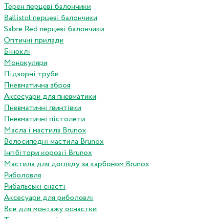
Терен перцеві балончики
Ballistol перцеві балончики
Sabre Red перцеві балончики
Оптичні прилади
Біноклі
Монокуляри
Підзорні труби
Пневматична зброя
Аксесуари для пневматики
Пневматичні гвинтівки
Пневматичні пістолети
Масла і мастила Brunox
Велосипедні мастила Brunox
Інгібітори корозії Brunox
Мастила для догляду за карбоном Brunox
Риболовля
Рибальські снасті
Аксесуари для риболовлі
Все для монтажу оснастки