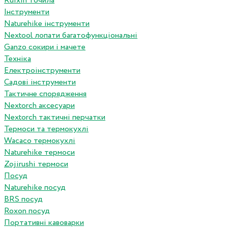
Ruixin точила
Інструменти
Naturehike інструменти
Nextool лопати багатофункціональні
Ganzo сокири і мачете
Техніка
Електроінструменти
Садові інструменти
Тактичне спорядження
Nextorch аксесуари
Nextorch тактичні перчатки
Термоси та термокухлі
Wacaco термокухлі
Naturehike термоси
Zojirushi термоси
Посуд
Naturehike посуд
BRS посуд
Roxon посуд
Портативні кавоварки