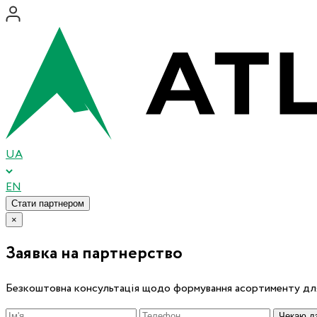
UA
EN
Стати партнером
×
Заявка на партнерство
Безкоштовна консультація щодо формування асортименту для
Чекаю дз