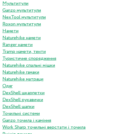
Мультитули
Ganzo мультитули
NexTool мультитули
Roxon мультитули
Намети
Naturehike намети
Ranger намети
Tramp намети, тенти
Туристичне спорядження
Naturehike спальні мішки
Naturehike гамаки
Naturehike матраци
Одяг
DexShell шкарпетки
DexShell рукавички
DexShell шапки
Точильні системи
Ganzo точила і каміння
Work Sharp точильні верстати і точила