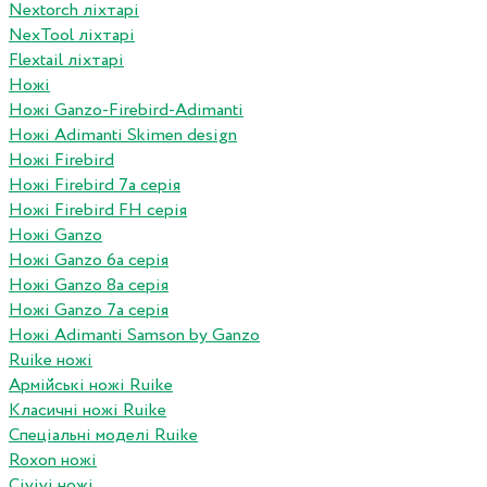
Nextorch ліхтарі
NexTool ліхтарі
Flextail ліхтарі
Ножі
Ножі Ganzo-Firebird-Adimanti
Ножі Adimanti Skimen design
Ножі Firebird
Ножі Firebird 7а серія
Ножі Firebird FH серія
Ножі Ganzo
Ножі Ganzo 6а серія
Ножі Ganzo 8а серія
Ножі Ganzo 7а серія
Ножі Adimanti Samson by Ganzo
Ruike ножі
Армійські ножі Ruike
Класичні ножі Ruike
Спеціальні моделі Ruike
Roxon ножi
Civivi ножі