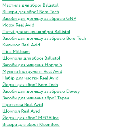
Мастила для зброї Ballistol
Вішери для зброї Bore Tech
Засоби для догляду за зброєю GNP
Йорж Real Avid
Патчі для чищення зброї Ballistol
Засоби для догляду за зброєю Bore Tech
Килимок Real Avid
Піна Milfoam
Шомполи для зброї Ballistol
Засоби для чищення Hoppe`s
Мульти Інструмент Real Avid
Набір для чистки Real Avid
Йоржі для зброї Bore Tech
Засоби для догляду за зброєю Dewey
Засоби для чищення зброї Терен
Протяжка Real Avid
Шомпол Real Avid
Йоржі для зброї MEGAline
Вішери для зброї KleenBore