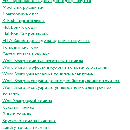
HEY-sport засіб за доглядом одягу і взуття
Mechanix рукавички
Thermowave одяг
X-Fish Термобілизна
Helikon-Tex одяг
Helikon-Tex рукавички
HTA Засоби догляду за одягом та взуттяс
Точильні системи
Ganzo точила і каміння
Work Sharp точильні верстати і точила
Work Sharp професiйнi кухоннi точилки электричнi
Work Sharp унiверсальнi точилки электричнi
Work Sharp аксесуари до професiйних кухонних точилок
Work Sharp аксесуари до унiверсальних электричних
точилок
WorkSharp ручні точила
Кухонні точила
Ruixin точила
Spyderco точила і каміння
Lansky точила і каміння