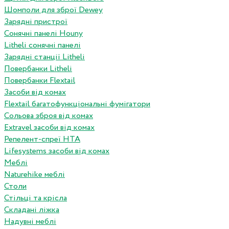
Шомполи для зброї Dewey
Зарядні пристрої
Сонячні панелі Houny
Litheli сонячні панелі
Зарядні станції Litheli
Повербанки Litheli
Повербанки Flextail
Засоби від комах
Flextail багатофункціональні фумігатори
Сольова зброя від комах
Extravel засоби від комах
Репелент-спреї HTA
Lifesystems засоби від комах
Меблі
Naturehike меблі
Столи
Стільці та крісла
Складані ліжка
Надувні меблі