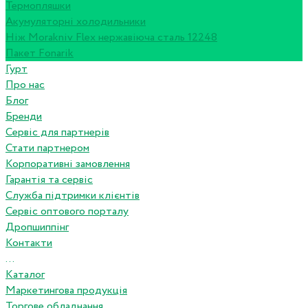
Термопляшки
Акумуляторні холодильники
Ніж Morakniv Flex нержавіюча сталь 12248
Пакет Fonarik
Гурт
Про нас
Блог
Бренди
Сервіс для партнерів
Стати партнером
Корпоративні замовлення
Гарантія та сервіс
Служба підтримки клієнтів
Сервіс оптового порталу
Дропшиппінг
Контакти
...
Каталог
Маркетингова продукція
Торгове обладнання