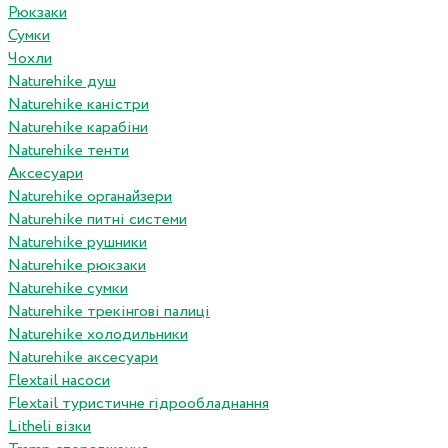
Рюкзаки
Сумки
Чохли
Naturehike душ
Naturehike каністри
Naturehike карабіни
Naturehike тенти
Аксесуари
Naturehike органайзери
Naturehike питні системи
Naturehike рушники
Naturehike рюкзаки
Naturehike сумки
Naturehike трекінгові палиці
Naturehike холодильники
Naturehike аксесуари
Flextail насоси
Flextail туристичне гідрообладнання
Litheli візки