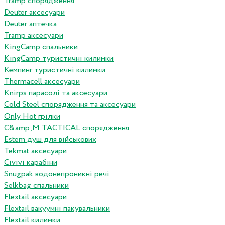
Tramp спорядження
Deuter аксесуари
Deuter аптечка
Tramp аксесуари
KingCamp спальники
KingCamp туристичні килимки
Кемпинг туристичні килимки
Thermacell аксесуари
Knirps парасолі та аксесуари
Cold Steel спорядження та аксесуари
Only Hot грілки
C&amp;M TACTICAL спорядження
Estem душ для військових
Tekmat аксесуари
Сivivi карабіни
Snugpak водонепроникні речі
Selkbag спальники
Flextail аксесуари
Flextail вакуумні пакувальники
Flextail килимки