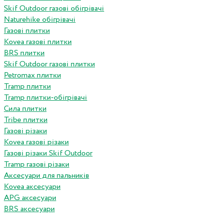
Skif Outdoor газові обігрівачі
Naturehike обігрівачі
Газові плитки
Kovea газові плитки
BRS плитки
Skif Outdoor газові плитки
Petromax плитки
Tramp плитки
Tramp плитки-обігрівачі
Сила плитки
Tribe плитки
Газові різаки
Kovea газові різаки
Газові різаки Skif Outdoor
Tramp газові різаки
Аксесуари для пальників
Kovea аксесуари
APG аксесуари
BRS аксесуари