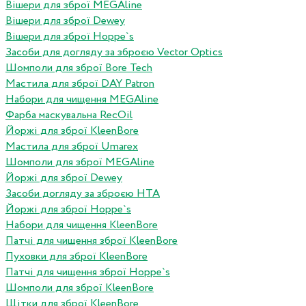
Вішери для зброї MEGAline
Вішери для зброї Dewey
Вішери для зброї Hoppe`s
Засоби для догляду за зброєю Vector Optics
Шомполи для зброї Bore Tech
Мастила для зброї DAY Patron
Набори для чищення MEGAline
Фарба маскувальна RecOil
Йоржі для зброї KleenBore
Мастила для зброї Umarex
Шомполи для зброї MEGAline
Йоржі для зброї Dewey
Засоби догляду за зброєю HTA
Йоржі для зброї Hoppe`s
Набори для чищення KleenBore
Патчі для чищення зброї KleenBore
Пуховки для зброї KleenBore
Патчі для чищення зброї Hoppe`s
Шомполи для зброї KleenBore
Щітки для зброї KleenBore