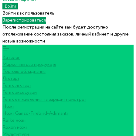
Войти как пользователь
Зарегистрироваться
После регистрации на сайте вам будет доступно
отслеживание состояния заказов, личный кабинет и другие
новые возможности
Каталог
Маркетингова продукція
Торгове обладнання
Ліхтарі
Fenix ліхтарі
Fenix аксесуари
Fenix ел живлення та зарядні пристрої
Ножі
Ножі Ganzo-Firebird-Adimanti
Ruike ножі
Roxon ножi
Мультитули