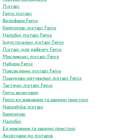
Ліхтарі
Fenix ліхтарі
Велофари Fenix
Кемпінгові ліхтарі Fenix
Налобні ліхтарі Fenix
Індустріальні ліхтарі Fenix
Ліхтарі для дайвінгу Fenix
Мисливські ліхтарі Fenix
Набори Fenix
Повсякденні ліхтарі Fenix
Пошуково-рятувальні ліхтарі Fenix
Тактичні ліхтарі Fenix
Fenix аксесуари
Fenix ел живлення та зарядні пристрої
Naturehike ліхтарі
Кемпінгові
Налобні
Ел живлення та зарядні пристрої
Аксесуари до ліхтарів