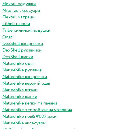
Flextail подушки
Nite Ize аксесуари
Flextail матраци
Litheli насоси
Tribe килимки, подушки
Одяг
DexShell шкарпетки
DexShell рукавички
DexShell шапки
Naturehike одяг
Naturehike рукавиці
Naturehike шкарпетки
Naturehike верхній одяг
Naturehike штани
Naturehike шапки
Naturehike кепки та панами
Naturehike термобілизна чоловіча
Naturehike пов&#039;язки
Naturehike аксесуари