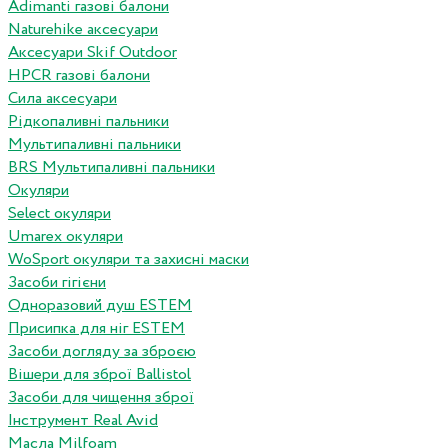
Adimanti газові балони
Naturehike аксесуари
Аксесуари Skif Outdoor
HPCR газові балони
Сила аксесуари
Рідкопаливні пальники
Мультипаливні пальники
BRS Мультипаливні пальники
Окуляри
Select окуляри
Umarex окуляри
WoSport окуляри та захисні маски
Засоби гігієни
Одноразовий душ ESTEM
Присипка для ніг ESTEM
Засоби догляду за зброєю
Вішери для зброї Ballistol
Засоби для чищення зброї
Інструмент Real Avid
Масла Milfoam