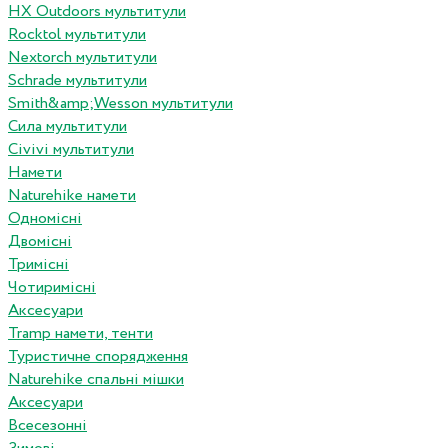
HX Outdoors мультитули
Rocktol мультитули
Nextorch мультитули
Schrade мультитули
Smith&amp;Wesson мультитули
Сила мультитули
Civivi мультитули
Намети
Naturehike намети
Одномісні
Двомісні
Тримісні
Чотиримісні
Аксесуари
Tramp намети, тенти
Туристичне спорядження
Naturehike спальні мішки
Аксесуари
Всесезонні