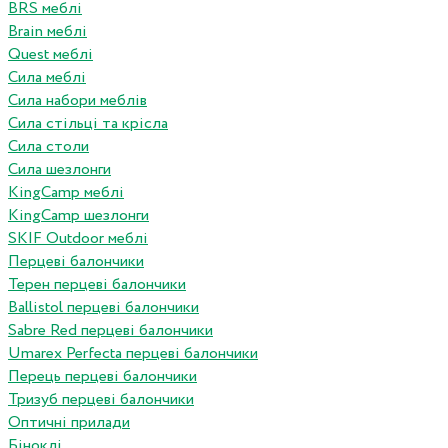
BRS меблі
Brain меблі
Quest меблі
Сила меблі
Сила набори меблів
Сила стільці та крісла
Сила столи
Сила шезлонги
KingCamp меблі
KingCamp шезлонги
SKIF Outdoor меблі
Перцеві балончики
Терен перцеві балончики
Ballistol перцеві балончики
Sabre Red перцеві балончики
Umarex Perfecta перцеві балончики
Перець перцеві балончики
Тризуб перцеві балончики
Оптичні прилади
Біноклі