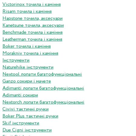
Victorinox точила і каміння
Risam точила і каміння
Hapstone точила, аксесуари
Kanetsune точила, аксесуари
Benchmade точила і каміння
Leatherman точила і каміння
Boker точила і каміння
Morakniv точила і каміння
Інструменти
Naturehike інструменти
Nextool лопати багатофункціональні
Ganzo сокири і мачете
Adimanti лопати багатофункціональні
Adimanti сокири
Nextorch лопати багатофункціональні
Сivivi тактичні ручки
Boker Plus тактичні ручки
Skif інструменти
Due Cigni інструменти