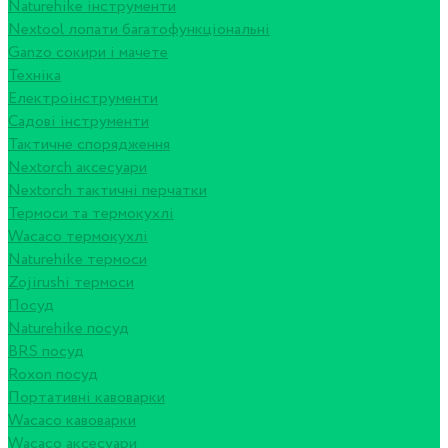
Naturehike інструменти
Nextool лопати багатофункціональні
Ganzo сокири і мачете
Техніка
Електроінструменти
Садові інструменти
Тактичне спорядження
Nextorch аксесуари
Nextorch тактичні перчатки
Термоси та термокухлі
Wacaco термокухлі
Naturehike термоси
Zojirushi термоси
Посуд
Naturehike посуд
BRS посуд
Roxon посуд
Портативні кавоварки
Wacaco кавоварки
Wacaco аксесуари