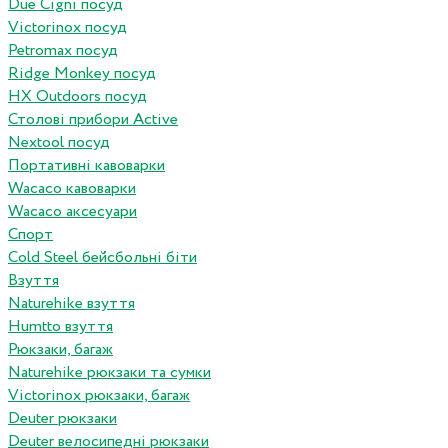
Due Cigni посуд
Victorinox посуд
Petromax посуд
Ridge Monkey посуд
HX Outdoors посуд
Столові прибори Active
Nextool посуд
Портативні кавоварки
Wacaco кавоварки
Wacaco аксесуари
Спорт
Cold Steel бейсбольні біти
Взуття
Naturehike взуття
Humtto взуття
Рюкзаки, багаж
Naturehike рюкзаки та сумки
Victorinox рюкзаки, багаж
Deuter рюкзаки
Deuter велосипедні рюкзаки