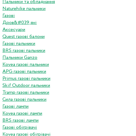
Пальники та обладнання
Naturehike пальники
Газові
Дров&#039;яні
Аксесуари
Quest газові балони
Газові пальники
BRS газові пальники
Пальники Ganzo
Kovea газові пальники
APG газові пальники
Primus газові пальники
Skif Outdoor пальники
Tramp газові пальники
Сила газові пальники
Газові лампи
Kovea газові лампи
BRS газові лампи
Газові обігрівачі
Kovea газові обігрівачі