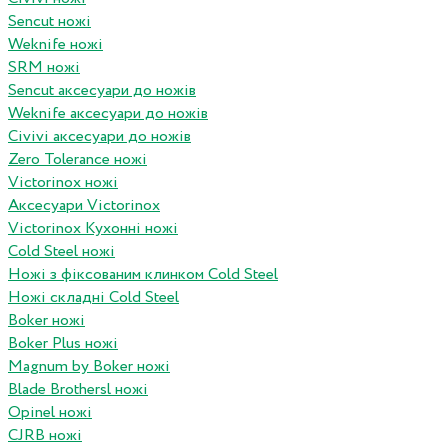
Sencut ножі
Weknife ножі
SRM ножі
Sencut аксесуари до ножів
Weknife аксесуари до ножів
Civivi аксесуари до ножів
Zero Tolerance ножі
Victorinox ножі
Аксесуари Victorinox
Victorinox Кухонні ножі
Cold Steel ножі
Ножі з фіксованим клинком Cold Steel
Ножі складні Cold Steel
Boker ножі
Boker Plus ножі
Magnum by Boker ножі
Blade Brothersl ножі
Opinel ножі
CJRB ножі