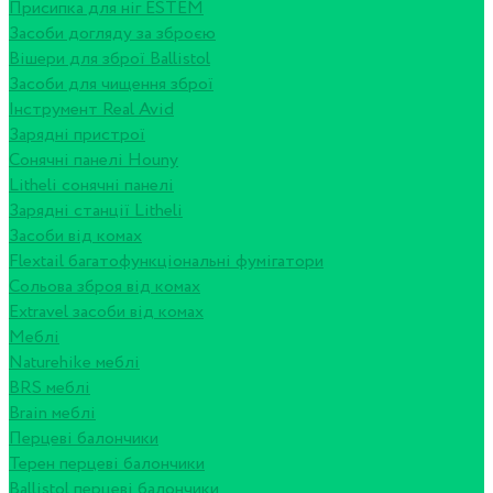
Присипка для ніг ESTEM
Засоби догляду за зброєю
Вішери для зброї Ballistol
Засоби для чищення зброї
Інструмент Real Avid
Зарядні пристрої
Сонячні панелі Houny
Litheli сонячні панелі
Зарядні станції Litheli
Засоби від комах
Flextail багатофункціональні фумігатори
Сольова зброя від комах
Extravel засоби від комах
Меблі
Naturehike меблі
BRS меблі
Brain меблі
Перцеві балончики
Терен перцеві балончики
Ballistol перцеві балончики