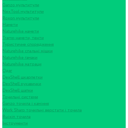
Ganzo мультитули
NexTool мультитули
Roxon мультитули
Намети
Naturehike намети
Tramp намети, тенти
Туристичне спорядження
Naturehike спальні мішки
Naturehike гамаки
Naturehike матраци
Одяг
DexShell шкарпетки
DexShell рукавички
DexShell шапки
Точильні системи
Ganzo точила і каміння
Work Sharp точильні верстати і точила
Ruixin точила
Інструменти