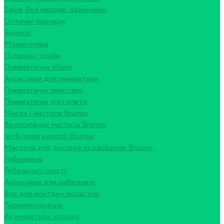
Sabre Red перцеві балончики
Оптичні прилади
Біноклі
Монокуляри
Підзорні труби
Пневматична зброя
Аксесуари для пневматики
Пневматичні гвинтівки
Пневматичні пістолети
Масла і мастила Brunox
Велосипедні мастила Brunox
Інгібітори корозії Brunox
Мастила для догляду за карбоном Brunox
Риболовля
Рибальські снасті
Аксесуари для риболовлі
Все для монтажу оснастки
Термопродукція
Акумулятори холоду