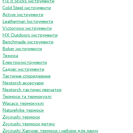
Fix it Sticks інструменти
Сold Steel інструменти
Active інструменти
Leatherman Інструменти
Victorinox інструменти
HX Outdoors інструменти
Benchmade інструменти
Boker інструменти
Техніка
Електроінструменти
Садові інструменти
Тактичне спорядження
Nextorch аксесуари
Nextorch тактичні перчатки
Термоси та термокухлі
Wacaco термокухлі
Naturehike термоси
Zojirushi термоси
Zojirushi термоси дитячі
Zojirushi Харчові термоси і набори для ланчу