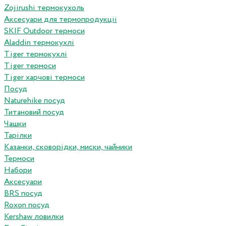
Zojirushi термокухоль
Аксесуари для термопродукціі
SKIF Outdoor термоси
Aladdin термокухлі
Tiger термокухлі
Tiger термоси
Tiger харчові термоси
Посуд
Naturehike посуд
Титановий посуд
Чашки
Тарілки
Казанки, сковорідки, миски, чайники
Термоси
Набори
Аксесуари
BRS посуд
Roxon посуд
Kershaw ловилки