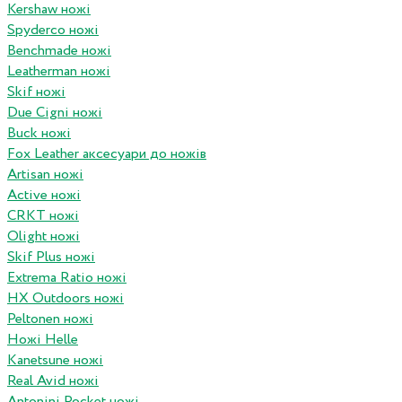
Kershaw ножі
Spyderco ножі
Benchmade ножі
Leatherman ножі
Skif ножі
Due Cigni ножі
Buck ножі
Fox Leather аксесуари до ножів
Artisan ножі
Active ножі
CRKT ножі
Olight ножі
Skif Plus ножі
Extrema Ratio ножі
HX Outdoors ножі
Peltonen ножі
Ножі Helle
Kanetsune ножі
Real Avid ножі
Antonini Pocket ножі