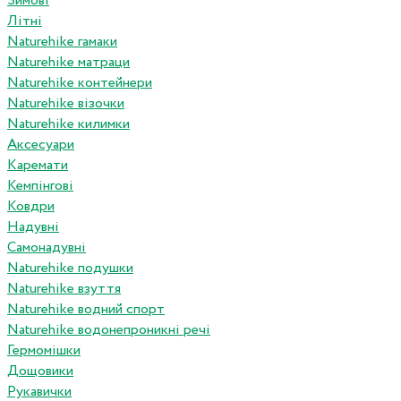
Зимові
Літні
Naturehike гамаки
Naturehike матраци
Naturehike контейнери
Naturehike візочки
Naturehike килимки
Аксесуари
Каремати
Кемпінгові
Ковдри
Надувні
Самонадувні
Naturehike подушки
Naturehike взуття
Naturehike водний спорт
Naturehike водонепроникні речі
Гермомішки
Дощовики
Рукавички