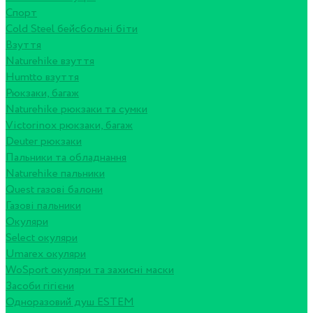
Спорт
Cold Steel бейсбольні біти
Взуття
Naturehike взуття
Humtto взуття
Рюкзаки, багаж
Naturehike рюкзаки та сумки
Victorinox рюкзаки, багаж
Deuter рюкзаки
Пальники та обладнання
Naturehike пальники
Quest газові балони
Газові пальники
Окуляри
Select окуляри
Umarex окуляри
WoSport окуляри та захисні маски
Засоби гігієни
Одноразовий душ ESTEM