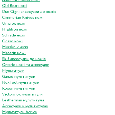
Old Bear ножі
Due Cigni аксесуари до ножів
Cimmerian Knives ножі
Umarex ножі
Hightron ножі
Schrade ножі
Ocaso ножі
Morakniv ножі
Maserin ножі
Skif аксесуари до ножів
Ontario ножі та аксесуари
Мультитули
Ganzo мультитули
NexTool мультитули
Roxon мультитули
Victorinox мультитули
Leatherman мультитули
Аксесуари к мультитулам
Мультитули Active