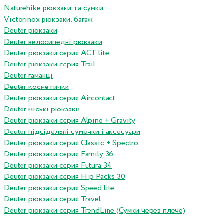
Naturehike рюкзаки та сумки
Victorinox рюкзаки, багаж
Deuter рюкзаки
Deuter велосипедні рюкзаки
Deuter рюкзаки серия ACT lite
Deuter рюкзаки серия Trail
Deuter гаманці
Deuter косметички
Deuter рюкзаки серия Aircontact
Deuter міські рюкзаки
Deuter рюкзаки серия Alpine + Gravity
Deuter підсідельні сумочки і аксесуари
Deuter рюкзаки серия Classic + Spectro
Deuter рюкзаки серия Family 36
Deuter рюкзаки серия Futura 34
Deuter рюкзаки серия Hip Packs 30
Deuter рюкзаки серия Speed lite
Deuter рюкзаки серия Travel
Deuter рюкзаки серия TrendLine (Сумки через плече)