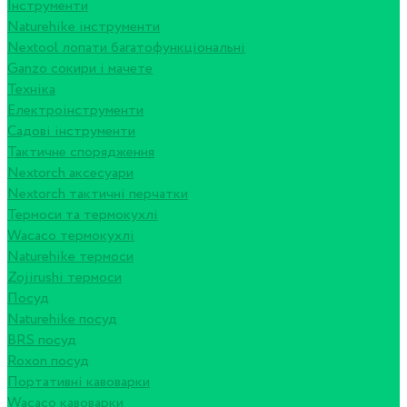
Інструменти
Naturehike інструменти
Nextool лопати багатофункціональні
Ganzo сокири і мачете
Техніка
Електроінструменти
Садові інструменти
Тактичне спорядження
Nextorch аксесуари
Nextorch тактичні перчатки
Термоси та термокухлі
Wacaco термокухлі
Naturehike термоси
Zojirushi термоси
Посуд
Naturehike посуд
BRS посуд
Roxon посуд
Портативні кавоварки
Wacaco кавоварки