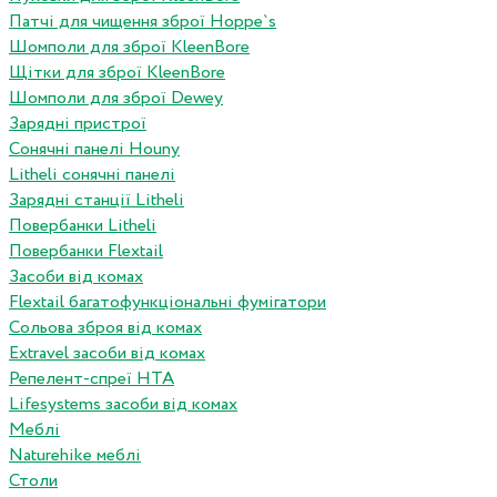
Патчі для чищення зброї Hoppe`s
Шомполи для зброї KleenBore
Щітки для зброї KleenBore
Шомполи для зброї Dewey
Зарядні пристрої
Сонячні панелі Houny
Litheli сонячні панелі
Зарядні станції Litheli
Повербанки Litheli
Повербанки Flextail
Засоби від комах
Flextail багатофункціональні фумігатори
Сольова зброя від комах
Extravel засоби від комах
Репелент-спреї HTA
Lifesystems засоби від комах
Меблі
Naturehike меблі
Столи