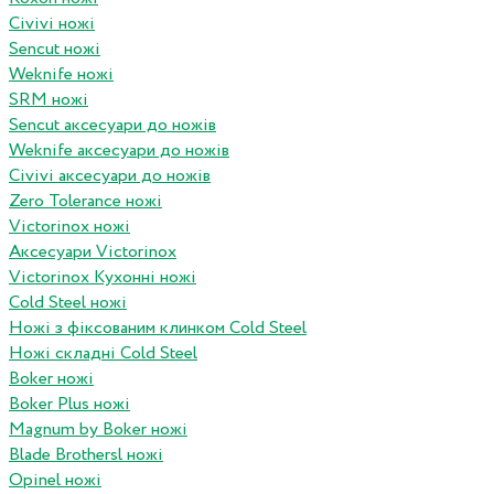
Civivi ножі
Sencut ножі
Weknife ножі
SRM ножі
Sencut аксесуари до ножів
Weknife аксесуари до ножів
Civivi аксесуари до ножів
Zero Tolerance ножі
Victorinox ножі
Аксесуари Victorinox
Victorinox Кухонні ножі
Cold Steel ножі
Ножі з фіксованим клинком Cold Steel
Ножі складні Cold Steel
Boker ножі
Boker Plus ножі
Magnum by Boker ножі
Blade Brothersl ножі
Opinel ножі