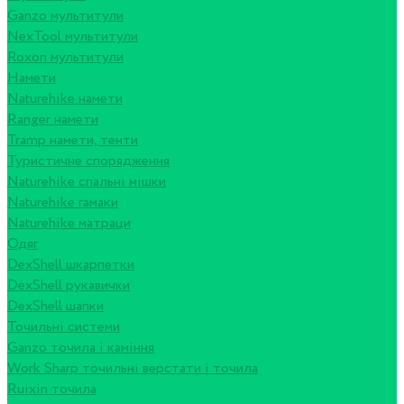
Ganzo мультитули
NexTool мультитули
Roxon мультитули
Намети
Naturehike намети
Ranger намети
Tramp намети, тенти
Туристичне спорядження
Naturehike спальні мішки
Naturehike гамаки
Naturehike матраци
Одяг
DexShell шкарпетки
DexShell рукавички
DexShell шапки
Точильні системи
Ganzo точила і каміння
Work Sharp точильні верстати і точила
Ruixin точила