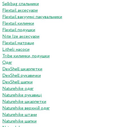
Selkbag спальники
Flextail аксесуари
Flextail вакуумні пакувальники
Flextail килимки
Flextail подушки
Nite Ize аксесуари
Flextail матраци
Litheli насоси
Tribe килимки, подушки
Одяг
DexShell шкарпетки
DexShell рукавички
DexShell шапки
Naturehike одяг
Naturehike рукавиці
Naturehike шкарпетки
Naturehike верхній одяг
Naturehike штани
Naturehike шапки