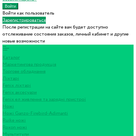
Войти как пользователь
Зарегистрироваться
После регистрации на сайте вам будет доступно
отслеживание состояния заказов, личный кабинет и другие
новые возможности
Каталог
Маркетингова продукція
Торгове обладнання
Ліхтарі
Fenix ліхтарі
Fenix аксесуари
Fenix ел живлення та зарядні пристрої
Ножі
Ножі Ganzo-Firebird-Adimanti
Ruike ножі
Roxon ножi
Мультитули