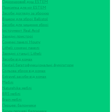
Одноразовий душ ESTEM
Присипка для ніг ESTEM
Засоби догляду за зброєю
Вішери для зброї Ballistol
Засоби для чищення зброї
Інструмент Real Avid
Зарядні пристрої
Сонячні панелі Houny
Litheli сонячні панелі
Зарядні станції Litheli
Засоби від комах
Flextail багатофункціональні фумігатори
Сольова зброя від комах
Extravel засоби від комах
Меблі
Naturehike меблі
BRS меблі
Brain меблі
Перцеві балончики
Терен перцеві балончики