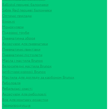
Ballistol перцеві балончики
Sabre Red перцеві балончики
Оптичні прилади
Біноклі
Монокуляри
Підзорні труби
Пневматична зброя
Аксесуари для пневматики
Пневматичні гвинтівки
Пневматичні пістолети
Масла і мастила Brunox
Велосипедні мастила Brunox
Інгібітори корозії Brunox
Мастила для догляду за карбоном Brunox
Риболовля
Рибальські снасті
Аксесуари для риболовлі
Все для монтажу оснастки
Термопродукція