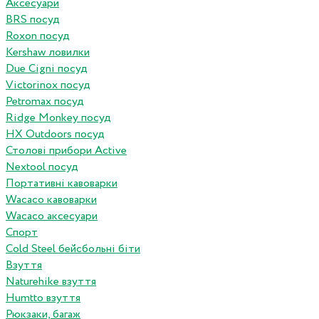
Аксесуари
BRS посуд
Roxon посуд
Kershaw ловилки
Due Cigni посуд
Victorinox посуд
Petromax посуд
Ridge Monkey посуд
HX Outdoors посуд
Столові прибори Active
Nextool посуд
Портативні кавоварки
Wacaco кавоварки
Wacaco аксесуари
Спорт
Cold Steel бейсбольні біти
Взуття
Naturehike взуття
Humtto взуття
Рюкзаки, багаж