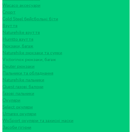
Wacaco аксесуари
Спорт
Cold Steel бейсбольні біти
Взуття
Naturehike взуття
Humtto взуття
Рюкзаки, багаж
Naturehike рюкзаки та сумки
Victorinox рюкзаки, багаж
Deuter рюкзаки
Пальники та обладнання
Naturehike пальники
Quest газові балони
Газові пальники
Окуляри
Select окуляри
Umarex окуляри
WoSport окуляри та захисні маски
Засоби гігієни