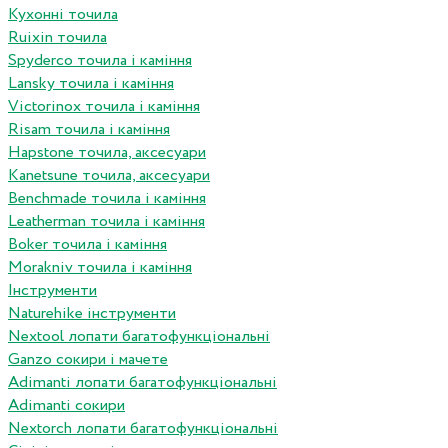
Кухонні точила
Ruixin точила
Spyderco точила і каміння
Lansky точила і каміння
Victorinox точила і каміння
Risam точила і каміння
Hapstone точила, аксесуари
Kanetsune точила, аксесуари
Benchmade точила і каміння
Leatherman точила і каміння
Boker точила і каміння
Morakniv точила і каміння
Інструменти
Naturehike інструменти
Nextool лопати багатофункціональні
Ganzo сокири і мачете
Adimanti лопати багатофункціональні
Adimanti сокири
Nextorch лопати багатофункціональні