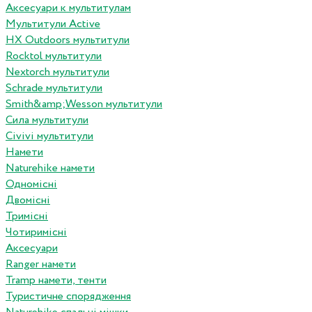
Аксесуари к мультитулам
Мультитули Active
HX Outdoors мультитули
Rocktol мультитули
Nextorch мультитули
Schrade мультитули
Smith&amp;Wesson мультитули
Сила мультитули
Civivi мультитули
Намети
Naturehike намети
Одномісні
Двомісні
Тримісні
Чотиримісні
Аксесуари
Ranger намети
Tramp намети, тенти
Туристичне спорядження