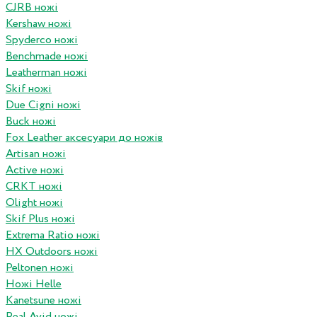
CJRB ножі
Kershaw ножі
Spyderco ножі
Benchmade ножі
Leatherman ножі
Skif ножі
Due Cigni ножі
Buck ножі
Fox Leather аксесуари до ножів
Artisan ножі
Active ножі
CRKT ножі
Olight ножі
Skif Plus ножі
Extrema Ratio ножі
HX Outdoors ножі
Peltonen ножі
Ножі Helle
Kanetsune ножі
Real Avid ножі