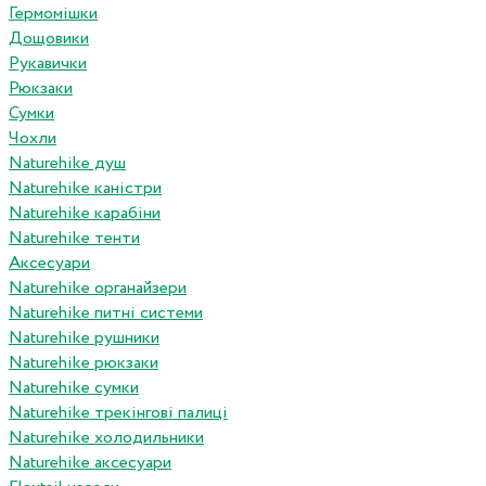
Гермомішки
Дощовики
Рукавички
Рюкзаки
Сумки
Чохли
Naturehike душ
Naturehike каністри
Naturehike карабіни
Naturehike тенти
Аксесуари
Naturehike органайзери
Naturehike питні системи
Naturehike рушники
Naturehike рюкзаки
Naturehike сумки
Naturehike трекінгові палиці
Naturehike холодильники
Naturehike аксесуари