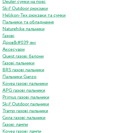
Deuter сумки на пояс
Skif Outdoor рюкзаки
Helikon-Tex рюкзаки та сумки
Пальники та обладнання
Naturehike пальники
Газові
Дров&#039;яні
Аксесуари
Quest газові балони
Газові пальники
BRS газові пальники
Пальники Ganzo
Kovea газові пальники
APG газові пальники
Primus газові пальники
Skif Outdoor пальники
Tramp газові пальники
Сила газові пальники
Газові лампи
Kovea газові лампи