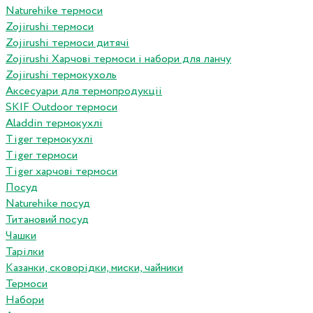
Naturehike термоси
Zojirushi термоси
Zojirushi термоси дитячі
Zojirushi Харчові термоси і набори для ланчу
Zojirushi термокухоль
Аксесуари для термопродукціі
SKIF Outdoor термоси
Aladdin термокухлі
Tiger термокухлі
Tiger термоси
Tiger харчові термоси
Посуд
Naturehike посуд
Титановий посуд
Чашки
Тарілки
Казанки, сковорідки, миски, чайники
Термоси
Набори