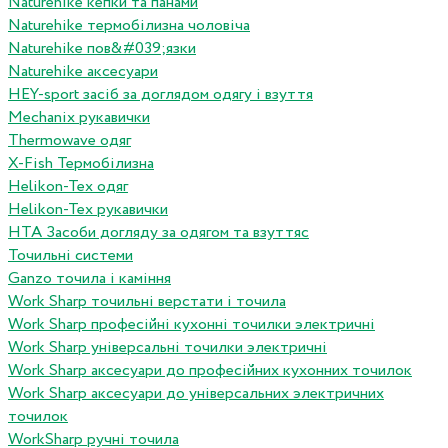
Naturehike кепки та панами
Naturehike термобілизна чоловіча
Naturehike пов&#039;язки
Naturehike аксесуари
HEY-sport засіб за доглядом одягу і взуття
Mechanix рукавички
Thermowave одяг
X-Fish Термобілизна
Helikon-Tex одяг
Helikon-Tex рукавички
HTA Засоби догляду за одягом та взуттяс
Точильні системи
Ganzo точила і каміння
Work Sharp точильні верстати і точила
Work Sharp професiйнi кухоннi точилки электричнi
Work Sharp унiверсальнi точилки электричнi
Work Sharp аксесуари до професiйних кухонних точилок
Work Sharp аксесуари до унiверсальних электричних
точилок
WorkSharp ручні точила