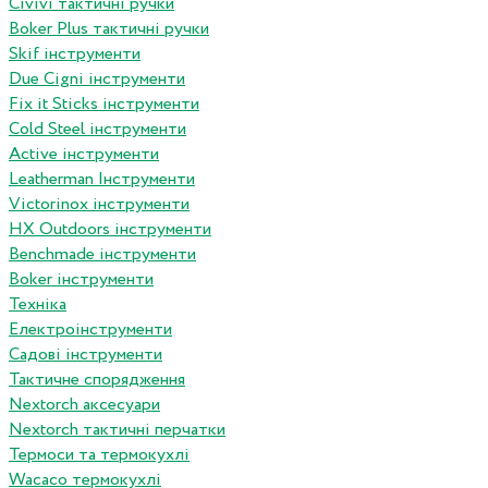
Сivivi тактичні ручки
Boker Plus тактичні ручки
Skif інструменти
Due Cigni інструменти
Fix it Sticks інструменти
Сold Steel інструменти
Active інструменти
Leatherman Інструменти
Victorinox інструменти
HX Outdoors інструменти
Benchmade інструменти
Boker інструменти
Техніка
Електроінструменти
Садові інструменти
Тактичне спорядження
Nextorch аксесуари
Nextorch тактичні перчатки
Термоси та термокухлі
Wacaco термокухлі