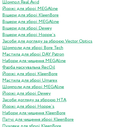
Шомпол Real Avid
Йоржі для зброї MEGAline
Вішери для зброї KleenBore
Вішери для зброї MEGAline
Вішери для зброї Dewey
Вішери для зброї Hoppe`s
Засоби для догляду за зброєю Vector Optics
Шомполи для зброї Bore Tech
Мастила для зброї DAY Patron
Набори для чищення MEGAline
Фарба маскувальна RecOil
Йоржі для зброї KleenBore
Мастила для зброї Umarex
Шомполи для зброї MEGAline
Йоржі для зброї Dewey
Засоби догляду за зброєю HTA
Йоржі для зброї Hoppe`s
Набори для чищення KleenBore
Патчі для чищення зброї KleenBore
Пуховки для зброї KleenBore