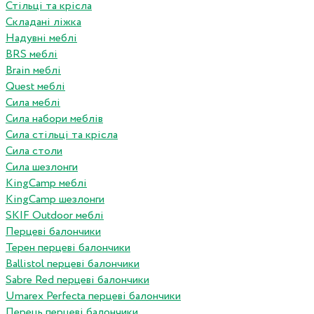
Стільці та крісла
Складані ліжка
Надувні меблі
BRS меблі
Brain меблі
Quest меблі
Сила меблі
Сила набори меблів
Сила стільці та крісла
Сила столи
Сила шезлонги
KingCamp меблі
KingCamp шезлонги
SKIF Outdoor меблі
Перцеві балончики
Терен перцеві балончики
Ballistol перцеві балончики
Sabre Red перцеві балончики
Umarex Perfecta перцеві балончики
Перець перцеві балончики