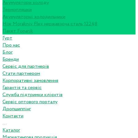
Акумулятори холоду
Термопляшки
Акумуляторні холодильники
Ніж Morakniv Flex нержавіюча сталь 12248
Пакет Fonarik
Гурт
Про нас
Блог
Бренди
Сервіс для партнерів
Стати партнером
Корпоративні замовлення
Гарантія та сервіс
Служба підтримки клієнтів
Сервіс оптового порталу
Дропшиппінг
Контакти
...
Каталог
Маркетингова продукція