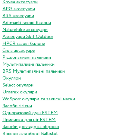
Kovea аксесуари
APG аксесуари
BRS аксесуари
Adimanti газові балони
Naturehike аксесуари
Аксесуари Skif Outdoor
HPCR газові балони
Сила аксесуари
Рідкопаливні пальники
Мультипаливні пальники
BRS Мультипаливні пальники
Окуляри
Select окуляри
Umarex окуляри
WoSport окуляри та захисні маски
Засоби гігієни
Одноразовий душ ESTEM
Присипка для ніг ESTEM
Засоби догляду за зброєю
Вішери для зброї Ballistol