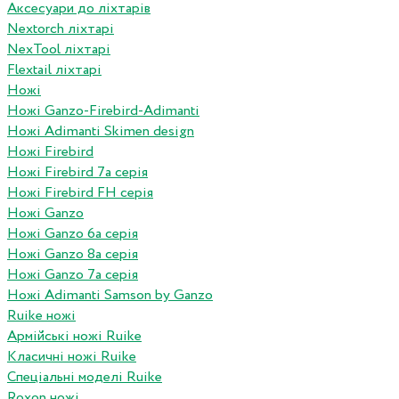
Аксесуари до ліхтарів
Nextorch ліхтарі
NexTool ліхтарі
Flextail ліхтарі
Ножі
Ножі Ganzo-Firebird-Adimanti
Ножі Adimanti Skimen design
Ножі Firebird
Ножі Firebird 7а серія
Ножі Firebird FH серія
Ножі Ganzo
Ножі Ganzo 6а серія
Ножі Ganzo 8а серія
Ножі Ganzo 7а серія
Ножі Adimanti Samson by Ganzo
Ruike ножі
Армійські ножі Ruike
Класичні ножі Ruike
Спеціальні моделі Ruike
Roxon ножi