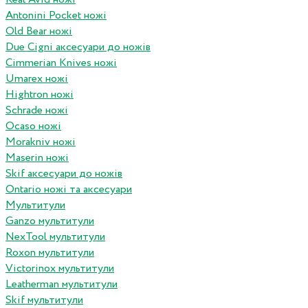
Antonini Pocket ножі
Old Bear ножі
Due Cigni аксесуари до ножів
Cimmerian Knives ножі
Umarex ножі
Hightron ножі
Schrade ножі
Ocaso ножі
Morakniv ножі
Maserin ножі
Skif аксесуари до ножів
Ontario ножі та аксесуари
Мультитули
Ganzo мультитули
NexTool мультитули
Roxon мультитули
Victorinox мультитули
Leatherman мультитули
Skif мультитули