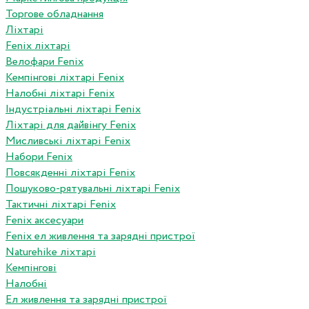
Торгове обладнання
Ліхтарі
Fenix ліхтарі
Велофари Fenix
Кемпінгові ліхтарі Fenix
Налобні ліхтарі Fenix
Індустріальні ліхтарі Fenix
Ліхтарі для дайвінгу Fenix
Мисливські ліхтарі Fenix
Набори Fenix
Повсякденні ліхтарі Fenix
Пошуково-рятувальні ліхтарі Fenix
Тактичні ліхтарі Fenix
Fenix аксесуари
Fenix ел живлення та зарядні пристрої
Naturehike ліхтарі
Кемпінгові
Налобні
Ел живлення та зарядні пристрої