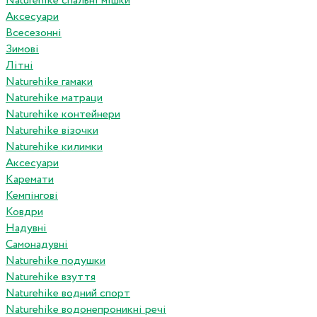
Naturehike спальні мішки
Аксесуари
Всесезонні
Зимові
Літні
Naturehike гамаки
Naturehike матраци
Naturehike контейнери
Naturehike візочки
Naturehike килимки
Аксесуари
Каремати
Кемпінгові
Ковдри
Надувні
Самонадувні
Naturehike подушки
Naturehike взуття
Naturehike водний спорт
Naturehike водонепроникні речі