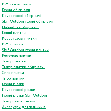
BRS газові лампи
Газові обігрівачі
Kovea газові обігрівачі
Skif Outdoor газові обігрівачі
Naturehike обігрівачі
Газові плитки
Kovea газові плитки
BRS плитки
Skif Outdoor газові плитки
Petromax плитки
Tramp плитки
Tramp плитки-обігрівачі
Сила плитки
Tribe плитки
Газові різаки
Kovea газові різаки
Газові різаки Skif Outdoor
Tramp газові різаки
Аксесуари для пальників