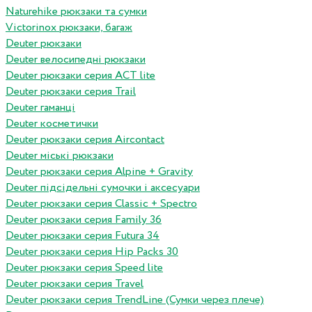
Naturehike рюкзаки та сумки
Victorinox рюкзаки, багаж
Deuter рюкзаки
Deuter велосипедні рюкзаки
Deuter рюкзаки серия ACT lite
Deuter рюкзаки серия Trail
Deuter гаманці
Deuter косметички
Deuter рюкзаки серия Aircontact
Deuter міські рюкзаки
Deuter рюкзаки серия Alpine + Gravity
Deuter підсідельні сумочки і аксесуари
Deuter рюкзаки серия Classic + Spectro
Deuter рюкзаки серия Family 36
Deuter рюкзаки серия Futura 34
Deuter рюкзаки серия Hip Packs 30
Deuter рюкзаки серия Speed lite
Deuter рюкзаки серия Travel
Deuter рюкзаки серия TrendLine (Сумки через плече)