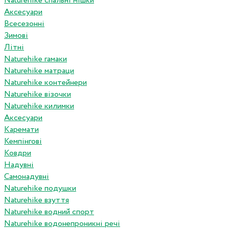
Naturehike спальні мішки
Аксесуари
Всесезонні
Зимові
Літні
Naturehike гамаки
Naturehike матраци
Naturehike контейнери
Naturehike візочки
Naturehike килимки
Аксесуари
Каремати
Кемпінгові
Ковдри
Надувні
Самонадувні
Naturehike подушки
Naturehike взуття
Naturehike водний спорт
Naturehike водонепроникні речі