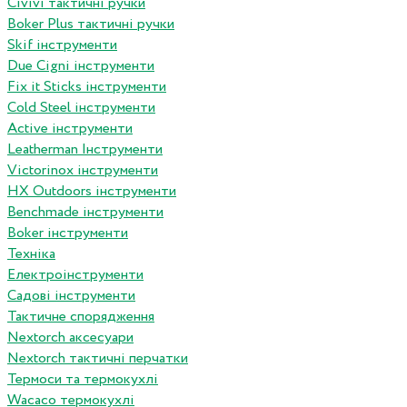
Сivivi тактичні ручки
Boker Plus тактичні ручки
Skif інструменти
Due Cigni інструменти
Fix it Sticks інструменти
Сold Steel інструменти
Active інструменти
Leatherman Інструменти
Victorinox інструменти
HX Outdoors інструменти
Benchmade інструменти
Boker інструменти
Техніка
Електроінструменти
Садові інструменти
Тактичне спорядження
Nextorch аксесуари
Nextorch тактичні перчатки
Термоси та термокухлі
Wacaco термокухлі