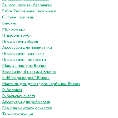
Ballistol перцеві балончики
Sabre Red перцеві балончики
Оптичні прилади
Біноклі
Монокуляри
Підзорні труби
Пневматична зброя
Аксесуари для пневматики
Пневматичні гвинтівки
Пневматичні пістолети
Масла і мастила Brunox
Велосипедні мастила Brunox
Інгібітори корозії Brunox
Мастила для догляду за карбоном Brunox
Риболовля
Рибальські снасті
Аксесуари для риболовлі
Все для монтажу оснастки
Термопродукція