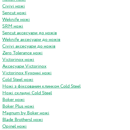
Civivi ножі
Sencut ножі
Weknife ножі
SRM ножі
Sencut аксесуари до ножів
Weknife аксесуари до ножів
Civivi аксесуари до ножів
Zero Tolerance ножі
Victorinox ножі
Аксесуари Victorinox
Victorinox Кухонні ножі
Cold Steel ножі
Ножі з фіксованим клинком Cold Steel
Ножі складні Cold Steel
Boker ножі
Boker Plus ножі
Magnum by Boker ножі
Blade Brothersl ножі
Opinel ножі