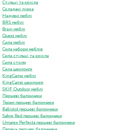
Стільці та крісла
Складані ліжка
Надувні меблі
BRS меблі
Brain меблі
Quest меблі
Сила меблі
Сила набори меблів
Сила стільці та крісла
Сила столи
Сила шезлонги
KingCamp меблі
KingCamp шезлонги
SKIF Outdoor меблі
Перцеві балончики
Терен перцеві балончики
Ballistol перцеві балончики
Sabre Red перцеві балончики
Umarex Perfecta перцеві балончики
Перець перцеві балончики