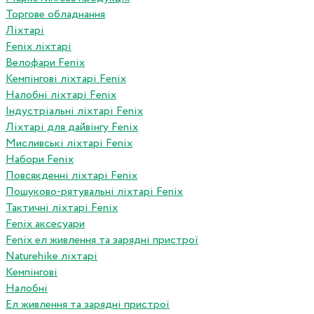
Торгове обладнання
Ліхтарі
Fenix ліхтарі
Велофари Fenix
Кемпінгові ліхтарі Fenix
Налобні ліхтарі Fenix
Індустріальні ліхтарі Fenix
Ліхтарі для дайвінгу Fenix
Мисливські ліхтарі Fenix
Набори Fenix
Повсякденні ліхтарі Fenix
Пошуково-рятувальні ліхтарі Fenix
Тактичні ліхтарі Fenix
Fenix аксесуари
Fenix ел живлення та зарядні пристрої
Naturehike ліхтарі
Кемпінгові
Налобні
Ел живлення та зарядні пристрої