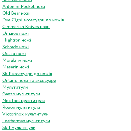
Antonini Pocket ножі
Old Bear ножі
Due Cigni аксесуари до ножів
Cimmerian Knives ножі
Umarex ножі
Hightron ножі
Schrade ножі
Ocaso ножі
Morakniv ножі
Maserin ножі
Skif аксесуари до ножів
Ontario ножі та аксесуари
Мультитули
Ganzo мультитули
NexTool мультитули
Roxon мультитули
Victorinox мультитули
Leatherman мультитули
Skif мультитули