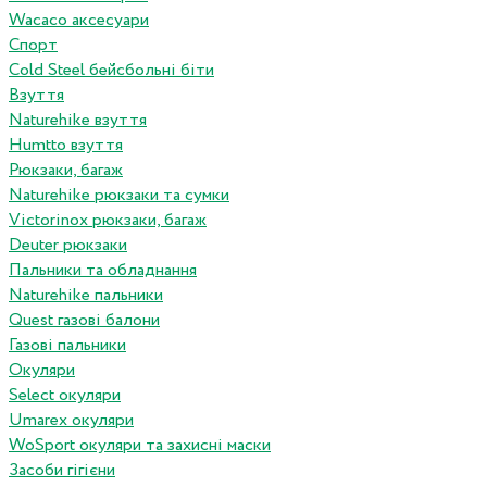
Wacaco аксесуари
Спорт
Cold Steel бейсбольні біти
Взуття
Naturehike взуття
Humtto взуття
Рюкзаки, багаж
Naturehike рюкзаки та сумки
Victorinox рюкзаки, багаж
Deuter рюкзаки
Пальники та обладнання
Naturehike пальники
Quest газові балони
Газові пальники
Окуляри
Select окуляри
Umarex окуляри
WoSport окуляри та захисні маски
Засоби гігієни