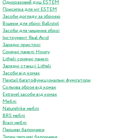
Одноразовий душ ESTEM
Присипка для ніг ESTEM
Засоби догляду за зброєю
Вішери для зброї Ballistol
Засоби для чищення зброї
Інструмент Real Avid
Зарядні пристрої
Сонячні панелі Houny
Litheli сонячні панелі
Зарядні станції Litheli
Засоби від комах
Flextail багатофункціональні фумігатори
Сольова зброя від комах
Extravel засоби від комах
Меблі
Naturehike меблі
BRS меблі
Brain меблі
Перцеві балончики
Терен перцеві балончики