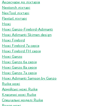
Аксесуари до ліхтарів
Nextorch ліхтарі
NexTool ліхтарі
Flextail ліхтарі
Ножі
Ножі Ganzo-Firebird-Adimanti
Ножі Adimanti Skimen design
Ножі Firebird
Ножі Firebird 7а серія
Ножі Firebird FH серія
Ножі Ganzo
Ножі Ganzo 6а серія
Ножі Ganzo 8а серія
Ножі Ganzo 7а серія
Ножі Adimanti Samson by Ganzo
Ruike ножі
Армійські ножі Ruike
Класичні ножі Ruike
Спеціальні моделі Ruike
Roxon ножi