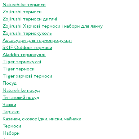
Naturehike термоси
Zojirushi термоси
Zojirushi термоси дитячі
Zojirushi Харчові термоси і набори для ланчу
Zojirushi термокухоль
Аксесуари для термопродукціі
SKIF Outdoor термоси
Aladdin термокухлі
Tiger термокухлі
Tiger термоси
Tiger харчові термоси
Посуд
Naturehike посуд
Титановий посуд
Чашки
Тарілки
Казанки, сковорідки, миски, чайники
Термоси
Набори