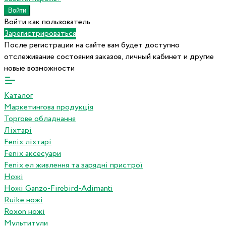
Войти как пользователь
Зарегистрироваться
После регистрации на сайте вам будет доступно
отслеживание состояния заказов, личный кабинет и другие
новые возможности
Каталог
Маркетингова продукція
Торгове обладнання
Ліхтарі
Fenix ліхтарі
Fenix аксесуари
Fenix ел живлення та зарядні пристрої
Ножі
Ножі Ganzo-Firebird-Adimanti
Ruike ножі
Roxon ножi
Мультитули