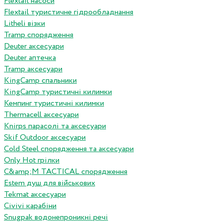
Flextail насоси
Flextail туристичне гідрообладнання
Litheli візки
Tramp спорядження
Deuter аксесуари
Deuter аптечка
Tramp аксесуари
KingCamp спальники
KingCamp туристичні килимки
Кемпинг туристичні килимки
Thermacell аксесуари
Knirps парасолі та аксесуари
Skif Outdoor аксесуари
Cold Steel спорядження та аксесуари
Only Hot грілки
C&amp;M TACTICAL спорядження
Estem душ для військових
Tekmat аксесуари
Сivivi карабіни
Snugpak водонепроникні речі