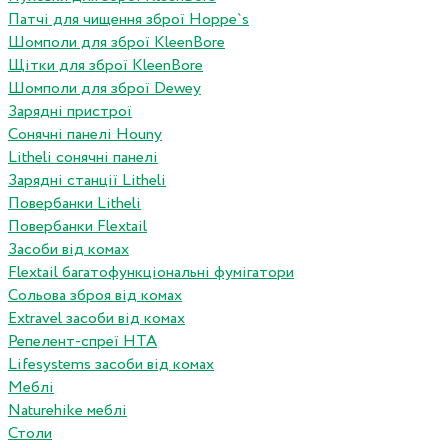
Патчі для чищення зброї Hoppe`s
Шомполи для зброї KleenBore
Щітки для зброї KleenBore
Шомполи для зброї Dewey
Зарядні пристрої
Сонячні панелі Houny
Litheli сонячні панелі
Зарядні станції Litheli
Повербанки Litheli
Повербанки Flextail
Засоби від комах
Flextail багатофункціональні фумігатори
Сольова зброя від комах
Extravel засоби від комах
Репелент-спреї HTA
Lifesystems засоби від комах
Меблі
Naturehike меблі
Столи