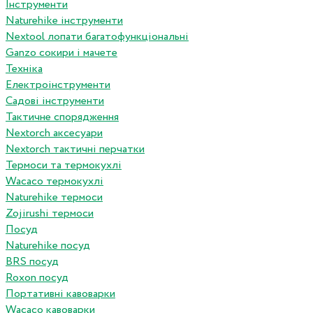
Інструменти
Naturehike інструменти
Nextool лопати багатофункціональні
Ganzo сокири і мачете
Техніка
Електроінструменти
Садові інструменти
Тактичне спорядження
Nextorch аксесуари
Nextorch тактичні перчатки
Термоси та термокухлі
Wacaco термокухлі
Naturehike термоси
Zojirushi термоси
Посуд
Naturehike посуд
BRS посуд
Roxon посуд
Портативні кавоварки
Wacaco кавоварки