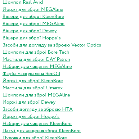
Шомпол Real Avid
Йоржі для зброї MEGAline
Вішери для зброї KleenBore
Вішери для зброї MEGAline
Вішери для зброї Dewey
Вішери для зброї Hoppe`s
Засоби для догляду за зброєю Vector Optics
Шомполи для зброї Bore Tech
Мастила для зброї DAY Patron
Набори для чищення MEGAline
Фарба маскувальна RecOil
Йоржі для зброї KleenBore
Мастила для зброї Umarex
Шомполи для зброї MEGAline
Йоржі для зброї Dewey
Засоби догляду за зброєю HTA
Йоржі для зброї Hoppe`s
Набори для чищення KleenBore
Патчі для чищення зброї KleenBore
Пуховки для зброї KleenBore