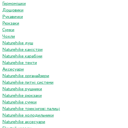
Гермомішки
Дощовики
Рукавички
Рюкзаки
Сумки
Чохли
Naturehike душ
Naturehike каністри
Naturehike карабіни
Naturehike тенти
Аксесуари
Naturehike органайзери
Naturehike питні системи
Naturehike рушники
Naturehike рюкзаки
Naturehike сумки
Naturehike трекінгові палиці
Naturehike холодильники
Naturehike аксесуари