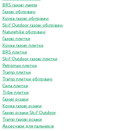
BRS газові лампи
Газові обігрівачі
Kovea газові обігрівачі
Skif Outdoor газові обігрівачі
Naturehike обігрівачі
Газові плитки
Kovea газові плитки
BRS плитки
Skif Outdoor газові плитки
Petromax плитки
Tramp плитки
Tramp плитки-обігрівачі
Сила плитки
Tribe плитки
Газові різаки
Kovea газові різаки
Газові різаки Skif Outdoor
Tramp газові різаки
Аксесуари для пальників