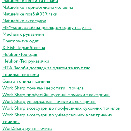
Naturehike кепки та панами
Naturehike термобілизна чоловіча
Naturehike пов&#039;язки
Naturehike аксесуари
HEY-sport засіб за доглядом одягу і взуття
Mechanix рукавички
Thermowave одяг
X-Fish Термобілизна
Helikon-Tex одяг
Helikon-Tex рукавички
HTA Засоби догляду за одягом та взуттяс
Точильні системи
Ganzo точила і каміння
Work Sharp точильні верстати і точила
Work Sharp професiйнi кухоннi точилки электричнi
Work Sharp унiверсальнi точилки электричнi
Work Sharp аксесуари до професiйних кухонних точилок
Work Sharp аксесуари до унiверсальних электричних
точилок
WorkSharp ручні точила