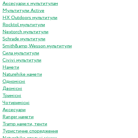
Аксесуари к мультитулам
Мультитули Active
HX Outdoors мультитули
Rocktol мультитули
Nextorch мультитули
Schrade мультитули
Smith&amp;Wesson мультитули
Сила мультитули
Civivi мультитули
Намети
Naturehike намети
Одномісні
Двомісні
Тримісні
Чотиримісні
Аксесуари
Ranger намети
Tramp намети, тенти
Туристичне спорядження