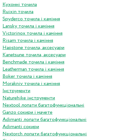
Кухонні точила
Ruixin точила
Spyderco точила і каміння
Lansky точила і каміння
Victorinox точила і каміння
Risam точила і каміння
Hapstone точила, аксесуари
Kanetsune точила, аксесуари
Benchmade точила і каміння
Leatherman точила і каміння
Boker точила і каміння
Morakniv точила і каміння
Інструменти
Naturehike інструменти
Nextool лопати багатофункціональні
Ganzo сокири і мачете
Adimanti лопати багатофункціональні
Adimanti сокири
Nextorch лопати багатофункціональні