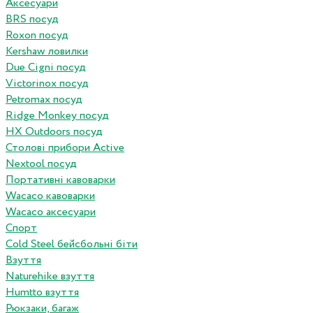
Аксесуари
BRS посуд
Roxon посуд
Kershaw ловилки
Due Cigni посуд
Victorinox посуд
Petromax посуд
Ridge Monkey посуд
HX Outdoors посуд
Столові прибори Active
Nextool посуд
Портативні кавоварки
Wacaco кавоварки
Wacaco аксесуари
Спорт
Cold Steel бейсбольні біти
Взуття
Naturehike взуття
Humtto взуття
Рюкзаки, багаж