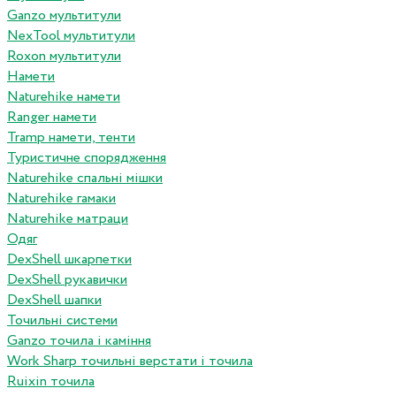
Ganzo мультитули
NexTool мультитули
Roxon мультитули
Намети
Naturehike намети
Ranger намети
Tramp намети, тенти
Туристичне спорядження
Naturehike спальні мішки
Naturehike гамаки
Naturehike матраци
Одяг
DexShell шкарпетки
DexShell рукавички
DexShell шапки
Точильні системи
Ganzo точила і каміння
Work Sharp точильні верстати і точила
Ruixin точила