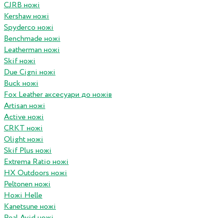
CJRB ножі
Kershaw ножі
Spyderco ножі
Benchmade ножі
Leatherman ножі
Skif ножі
Due Cigni ножі
Buck ножі
Fox Leather аксесуари до ножів
Artisan ножі
Active ножі
CRKT ножі
Olight ножі
Skif Plus ножі
Extrema Ratio ножі
HX Outdoors ножі
Peltonen ножі
Ножі Helle
Kanetsune ножі
Real Avid ножі