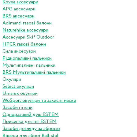
Kovea аксесуари
APG аксесуари
BRS аксесуари
Adimanti газові балони
Naturehike аксесуари
Аксесуари Skif Outdoor
HPCR газові балони
Сила аксесуари
Рідкопаливні пальники
Мультипаливні пальники
BRS Мультипаливні пальники
Окуляри
Select окуляри
Umarex окуляри
WoSport окуляри та захисні маски
Засоби гігієни
Одноразовий душ ESTEM
Присипка для ніг ESTEM
Засоби догляду за зброєю
Вішери для зброї Ballistol