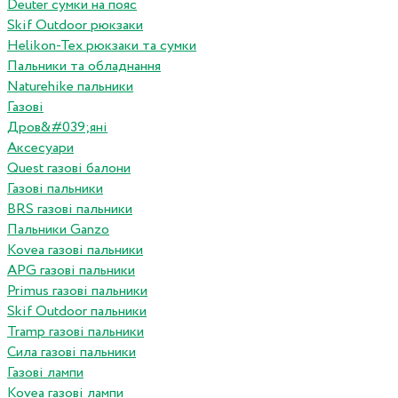
Deuter сумки на пояс
Skif Outdoor рюкзаки
Helikon-Tex рюкзаки та сумки
Пальники та обладнання
Naturehike пальники
Газові
Дров&#039;яні
Аксесуари
Quest газові балони
Газові пальники
BRS газові пальники
Пальники Ganzo
Kovea газові пальники
APG газові пальники
Primus газові пальники
Skif Outdoor пальники
Tramp газові пальники
Сила газові пальники
Газові лампи
Kovea газові лампи