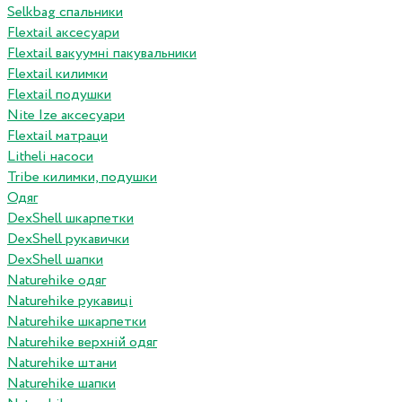
Selkbag спальники
Flextail аксесуари
Flextail вакуумні пакувальники
Flextail килимки
Flextail подушки
Nite Ize аксесуари
Flextail матраци
Litheli насоси
Tribe килимки, подушки
Одяг
DexShell шкарпетки
DexShell рукавички
DexShell шапки
Naturehike одяг
Naturehike рукавиці
Naturehike шкарпетки
Naturehike верхній одяг
Naturehike штани
Naturehike шапки