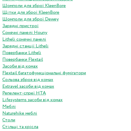
Шомполи для зброї KleenBore
Щітки для зброї KleenBore
Шомполи для зброї Dewey
Зарядні пристрої
Сонячні панелі Houny
Litheli сонячні панелі
Зарядні станції Litheli
Повербанки Litheli
Повербанки Flextail
Засоби від комах
Flextail багатофункціональні фумігатори
Сольова зброя від комах
Extravel засоби від комах
Репелент-спреї HTA
Lifesystems засоби від комах
Меблі
Naturehike меблі
Столи
Стільці та крісла