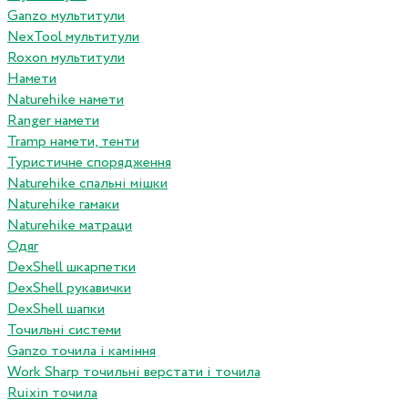
Ganzo мультитули
NexTool мультитули
Roxon мультитули
Намети
Naturehike намети
Ranger намети
Tramp намети, тенти
Туристичне спорядження
Naturehike спальні мішки
Naturehike гамаки
Naturehike матраци
Одяг
DexShell шкарпетки
DexShell рукавички
DexShell шапки
Точильні системи
Ganzo точила і каміння
Work Sharp точильні верстати і точила
Ruixin точила