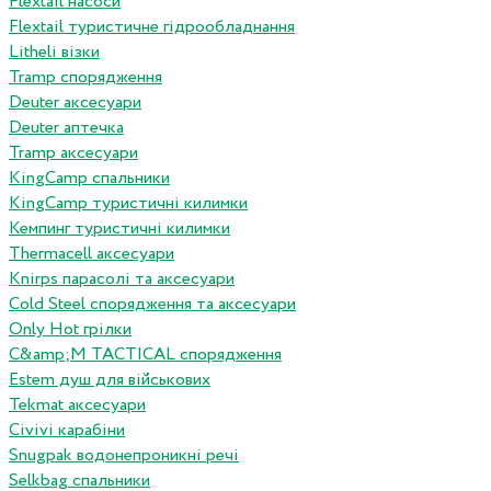
Flextail насоси
Flextail туристичне гідрообладнання
Litheli візки
Tramp спорядження
Deuter аксесуари
Deuter аптечка
Tramp аксесуари
KingCamp спальники
KingCamp туристичні килимки
Кемпинг туристичні килимки
Thermacell аксесуари
Knirps парасолі та аксесуари
Cold Steel спорядження та аксесуари
Only Hot грілки
C&amp;M TACTICAL спорядження
Estem душ для військових
Tekmat аксесуари
Сivivi карабіни
Snugpak водонепроникні речі
Selkbag спальники