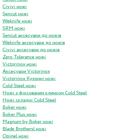
Civivi ножі
Sencut ножі
Weknife ножі
SRM ножі
Sencut аксесуари до ножів
Weknife аксесуари до ножів
Civivi аксесуари до ножів
Zero Tolerance ножі
Victorinox ножі
Аксесуари Victorinox
Victorinox Кухонні ножі
Cold Steel ножі
Ножі з фіксованим клинком Cold Steel
Ножі складні Cold Steel
Boker ножі
Boker Plus ножі
Magnum by Boker ножі
Blade Brothersl ножі
Opinel ножі