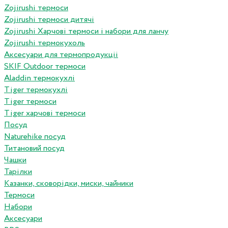
Zojirushi термоси
Zojirushi термоси дитячі
Zojirushi Харчові термоси і набори для ланчу
Zojirushi термокухоль
Аксесуари для термопродукціі
SKIF Outdoor термоси
Aladdin термокухлі
Tiger термокухлі
Tiger термоси
Tiger харчові термоси
Посуд
Naturehike посуд
Титановий посуд
Чашки
Тарілки
Казанки, сковорідки, миски, чайники
Термоси
Набори
Аксесуари