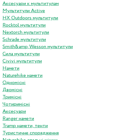
Аксесуари к мультитулам
Мультитули Active
HX Outdoors мультитули
Rocktol мультитули
Nextorch мультитули
Schrade мультитули
Smith&amp;Wesson мультитули
Сила мультитули
Civivi мультитули
Намети
Naturehike намети
Одномісні
Двомісні
Тримісні
Чотиримісні
Аксесуари
Ranger намети
Tramp намети, тенти
Туристичне спорядження