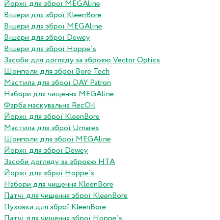
Йоржі для зброї MEGAline
Вішери для зброї KleenBore
Вішери для зброї MEGAline
Вішери для зброї Dewey
Вішери для зброї Hoppe`s
Засоби для догляду за зброєю Vector Optics
Шомполи для зброї Bore Tech
Мастила для зброї DAY Patron
Набори для чищення MEGAline
Фарба маскувальна RecOil
Йоржі для зброї KleenBore
Мастила для зброї Umarex
Шомполи для зброї MEGAline
Йоржі для зброї Dewey
Засоби догляду за зброєю HTA
Йоржі для зброї Hoppe`s
Набори для чищення KleenBore
Патчі для чищення зброї KleenBore
Пуховки для зброї KleenBore
Патчі для чищення зброї Hoppe`s