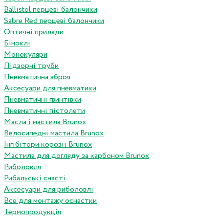
Ballistol перцеві балончики
Sabre Red перцеві балончики
Оптичні прилади
Біноклі
Монокуляри
Підзорні труби
Пневматична зброя
Аксесуари для пневматики
Пневматичні гвинтівки
Пневматичні пістолети
Масла і мастила Brunox
Велосипедні мастила Brunox
Інгібітори корозії Brunox
Мастила для догляду за карбоном Brunox
Риболовля
Рибальські снасті
Аксесуари для риболовлі
Все для монтажу оснастки
Термопродукція