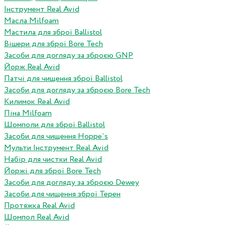
Інструмент Real Avid
Масла Milfoam
Мастила для зброї Ballistol
Вішери для зброї Bore Tech
Засоби для догляду за зброєю GNP
Йорж Real Avid
Патчі для чищення зброї Ballistol
Засоби для догляду за зброєю Bore Tech
Килимок Real Avid
Піна Milfoam
Шомполи для зброї Ballistol
Засоби для чищення Hoppe`s
Мульти Інструмент Real Avid
Набір для чистки Real Avid
Йоржі для зброї Bore Tech
Засоби для догляду за зброєю Dewey
Засоби для чищення зброї Терен
Протяжка Real Avid
Шомпол Real Avid