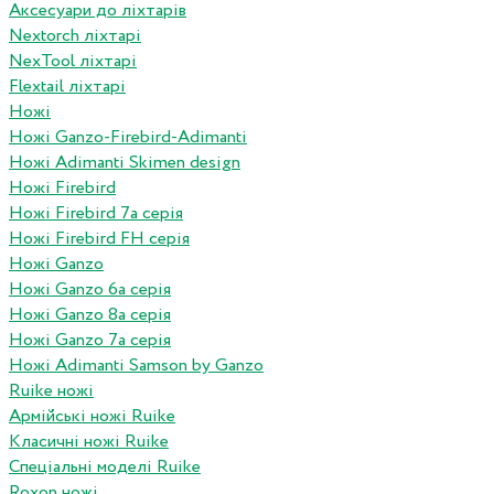
Аксесуари до ліхтарів
Nextorch ліхтарі
NexTool ліхтарі
Flextail ліхтарі
Ножі
Ножі Ganzo-Firebird-Adimanti
Ножі Adimanti Skimen design
Ножі Firebird
Ножі Firebird 7а серія
Ножі Firebird FH серія
Ножі Ganzo
Ножі Ganzo 6а серія
Ножі Ganzo 8а серія
Ножі Ganzo 7а серія
Ножі Adimanti Samson by Ganzo
Ruike ножі
Армійські ножі Ruike
Класичні ножі Ruike
Спеціальні моделі Ruike
Roxon ножi