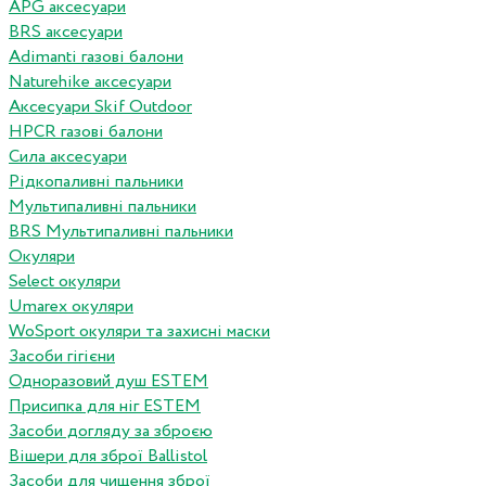
APG аксесуари
BRS аксесуари
Adimanti газові балони
Naturehike аксесуари
Аксесуари Skif Outdoor
HPCR газові балони
Сила аксесуари
Рідкопаливні пальники
Мультипаливні пальники
BRS Мультипаливні пальники
Окуляри
Select окуляри
Umarex окуляри
WoSport окуляри та захисні маски
Засоби гігієни
Одноразовий душ ESTEM
Присипка для ніг ESTEM
Засоби догляду за зброєю
Вішери для зброї Ballistol
Засоби для чищення зброї