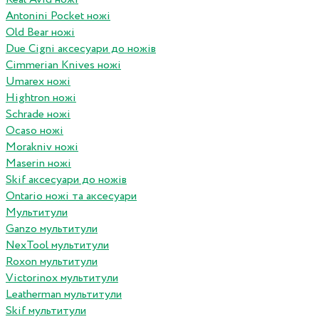
Antonini Pocket ножі
Old Bear ножі
Due Cigni аксесуари до ножів
Cimmerian Knives ножі
Umarex ножі
Hightron ножі
Schrade ножі
Ocaso ножі
Morakniv ножі
Maserin ножі
Skif аксесуари до ножів
Ontario ножі та аксесуари
Мультитули
Ganzo мультитули
NexTool мультитули
Roxon мультитули
Victorinox мультитули
Leatherman мультитули
Skif мультитули