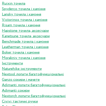
Ruixin точила
Spyderco точила і каміння
Lansky точила і каміння
Victorinox точила і каміння
Risam точила і каміння
Hapstone точила, аксесуари
Kanetsune точила, аксесуари
Benchmade точила і каміння
Leatherman точила і каміння
Boker точила і каміння
Morakniv точила і каміння
Інструменти
Naturehike інструменти
Nextool лопати багатофункціональні
Ganzo сокири і мачете
Adimanti лопати багатофункціональні
Adimanti сокири
Nextorch лопати багатофункціональні
Сivivi тактичні ручки