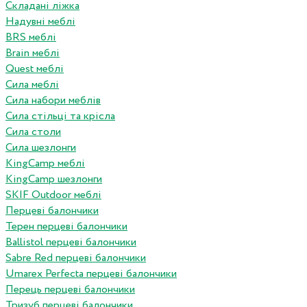
Складані ліжка
Надувні меблі
BRS меблі
Brain меблі
Quest меблі
Сила меблі
Сила набори меблів
Сила стільці та крісла
Сила столи
Сила шезлонги
KingCamp меблі
KingCamp шезлонги
SKIF Outdoor меблі
Перцеві балончики
Терен перцеві балончики
Ballistol перцеві балончики
Sabre Red перцеві балончики
Umarex Perfecta перцеві балончики
Перець перцеві балончики
Тризуб перцеві балончики