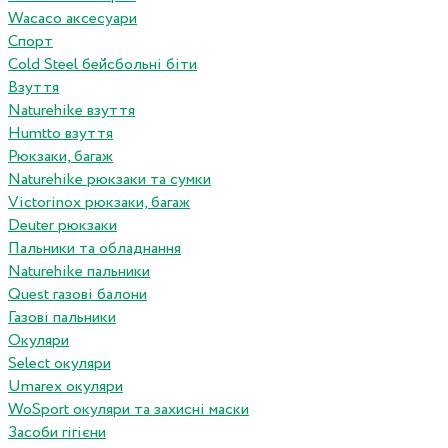
Wacaco аксесуари
Спорт
Cold Steel бейсбольні біти
Взуття
Naturehike взуття
Humtto взуття
Рюкзаки, багаж
Naturehike рюкзаки та сумки
Victorinox рюкзаки, багаж
Deuter рюкзаки
Пальники та обладнання
Naturehike пальники
Quest газові балони
Газові пальники
Окуляри
Select окуляри
Umarex окуляри
WoSport окуляри та захисні маски
Засоби гігієни