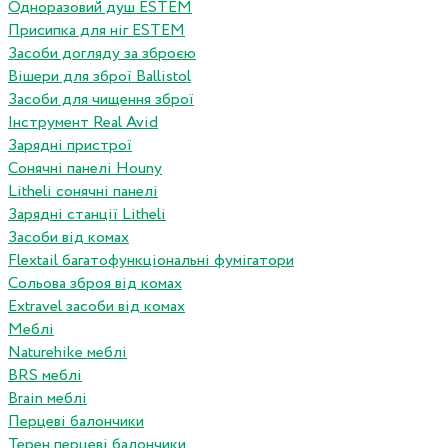
Одноразовий душ ESTEM
Присипка для ніг ESTEM
Засоби догляду за зброєю
Вішери для зброї Ballistol
Засоби для чищення зброї
Інструмент Real Avid
Зарядні пристрої
Сонячні панелі Houny
Litheli сонячні панелі
Зарядні станції Litheli
Засоби від комах
Flextail багатофункціональні фумігатори
Сольова зброя від комах
Extravel засоби від комах
Меблі
Naturehike меблі
BRS меблі
Brain меблі
Перцеві балончики
Терен перцеві балончики