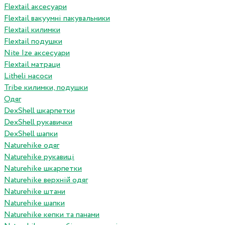
Flextail аксесуари
Flextail вакуумні пакувальники
Flextail килимки
Flextail подушки
Nite Ize аксесуари
Flextail матраци
Litheli насоси
Tribe килимки, подушки
Одяг
DexShell шкарпетки
DexShell рукавички
DexShell шапки
Naturehike одяг
Naturehike рукавиці
Naturehike шкарпетки
Naturehike верхній одяг
Naturehike штани
Naturehike шапки
Naturehike кепки та панами