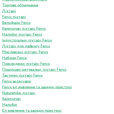
Торгове обладнання
Ліхтарі
Fenix ліхтарі
Велофари Fenix
Кемпінгові ліхтарі Fenix
Налобні ліхтарі Fenix
Індустріальні ліхтарі Fenix
Ліхтарі для дайвінгу Fenix
Мисливські ліхтарі Fenix
Набори Fenix
Повсякденні ліхтарі Fenix
Пошуково-рятувальні ліхтарі Fenix
Тактичні ліхтарі Fenix
Fenix аксесуари
Fenix ел живлення та зарядні пристрої
Naturehike ліхтарі
Кемпінгові
Налобні
Ел живлення та зарядні пристрої