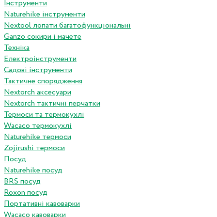
Інструменти
Naturehike інструменти
Nextool лопати багатофункціональні
Ganzo сокири і мачете
Техніка
Електроінструменти
Садові інструменти
Тактичне спорядження
Nextorch аксесуари
Nextorch тактичні перчатки
Термоси та термокухлі
Wacaco термокухлі
Naturehike термоси
Zojirushi термоси
Посуд
Naturehike посуд
BRS посуд
Roxon посуд
Портативні кавоварки
Wacaco кавоварки