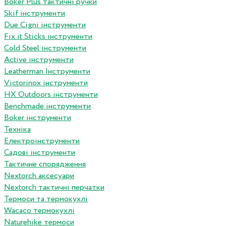
Boker Plus тактичні ручки
Skif інструменти
Due Cigni інструменти
Fix it Sticks інструменти
Сold Steel інструменти
Active інструменти
Leatherman Інструменти
Victorinox інструменти
HX Outdoors інструменти
Benchmade інструменти
Boker інструменти
Техніка
Електроінструменти
Садові інструменти
Тактичне спорядження
Nextorch аксесуари
Nextorch тактичні перчатки
Термоси та термокухлі
Wacaco термокухлі
Naturehike термоси