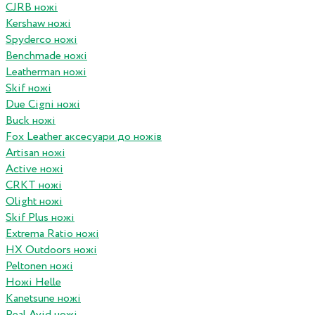
CJRB ножі
Kershaw ножі
Spyderco ножі
Benchmade ножі
Leatherman ножі
Skif ножі
Due Cigni ножі
Buck ножі
Fox Leather аксесуари до ножів
Artisan ножі
Active ножі
CRKT ножі
Olight ножі
Skif Plus ножі
Extrema Ratio ножі
HX Outdoors ножі
Peltonen ножі
Ножі Helle
Kanetsune ножі
Real Avid ножі