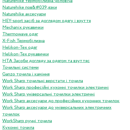
Naturehike термобілизна чоловіча
Naturehike пов&#039;язки
Naturehike аксесуари
HEY-sport засіб за доглядом одягу і взуття
Mechanix рукавички
Thermowave одяг
X-Fish Термобілизна
Helikon-Tex одяг
Helikon-Tex рукавички
HTA Засоби догляду за одягом та взуттяс
Точильні системи
Ganzo точила і каміння
Work Sharp точильні верстати і точила
Work Sharp професiйнi кухоннi точилки электричнi
Work Sharp унiверсальнi точилки электричнi
Work Sharp аксесуари до професiйних кухонних точилок
Work Sharp аксесуари до унiверсальних электричних
точилок
WorkSharp ручні точила
Кухонні точила