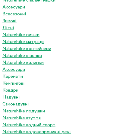
Naturehike спальні мішки
Аксесуари
Всесезонні
Зимові
Літні
Naturehike гамаки
Naturehike матраци
Naturehike контейнери
Naturehike візочки
Naturehike килимки
Аксесуари
Каремати
Кемпінгові
Ковдри
Надувні
Самонадувні
Naturehike подушки
Naturehike взуття
Naturehike водний спорт
Naturehike водонепроникні речі