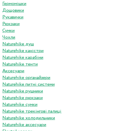
Гермомішки
Дощовики
Рукавички
Рюкзаки
Сумки
Чохли
Naturehike душ
Naturehike каністри
Naturehike карабіни
Naturehike тенти
Аксесуари
Naturehike органайзери
Naturehike питні системи
Naturehike рушники
Naturehike рюкзаки
Naturehike сумки
Naturehike трекінгові палиці
Naturehike холодильники
Naturehike аксесуари