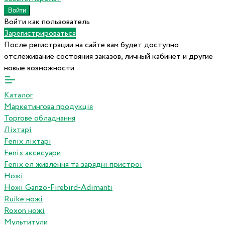
Войти как пользователь
Зарегистрироваться
После регистрации на сайте вам будет доступно
отслеживание состояния заказов, личный кабинет и другие
новые возможности
Каталог
Маркетингова продукція
Торгове обладнання
Ліхтарі
Fenix ліхтарі
Fenix аксесуари
Fenix ел живлення та зарядні пристрої
Ножі
Ножі Ganzo-Firebird-Adimanti
Ruike ножі
Roxon ножi
Мультитули