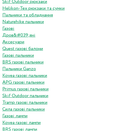
Skif Outdoor рюкзаки
Helikon-Tex рюкзаки та сумки
Пальники та обладнання
Naturehike пальники
Газові
Дров&#039;яні
Аксесуари
Quest газові балони
Газові пальники
BRS газові пальники
Пальники Ganzo
Kovea газові пальники
APG газові пальники
Primus газові пальники
Skif Outdoor пальники
Tramp газові пальники
Сила газові пальники
Газові лампи
Kovea газові лампи
BRS газові лампи