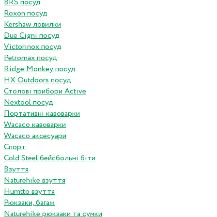
BRS посуд
Roxon посуд
Kershaw ловилки
Due Cigni посуд
Victorinox посуд
Petromax посуд
Ridge Monkey посуд
HX Outdoors посуд
Столові прибори Active
Nextool посуд
Портативні кавоварки
Wacaco кавоварки
Wacaco аксесуари
Спорт
Cold Steel бейсбольні біти
Взуття
Naturehike взуття
Humtto взуття
Рюкзаки, багаж
Naturehike рюкзаки та сумки