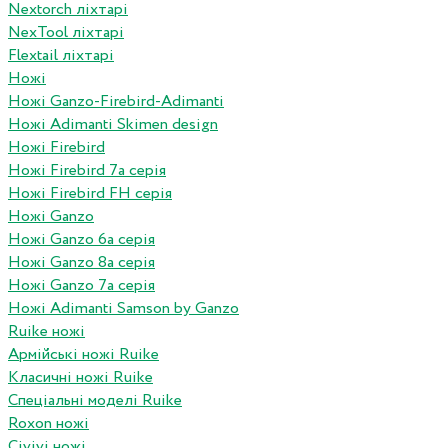
Nextorch ліхтарі
NexTool ліхтарі
Flextail ліхтарі
Ножі
Ножі Ganzo-Firebird-Adimanti
Ножі Adimanti Skimen design
Ножі Firebird
Ножі Firebird 7а серія
Ножі Firebird FH серія
Ножі Ganzo
Ножі Ganzo 6а серія
Ножі Ganzo 8а серія
Ножі Ganzo 7а серія
Ножі Adimanti Samson by Ganzo
Ruike ножі
Армійські ножі Ruike
Класичні ножі Ruike
Спеціальні моделі Ruike
Roxon ножi
Civivi ножі