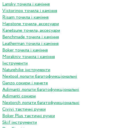
Lansky точила і каміння
Victorinox точила і каміння
Risam точила і каміння
Hapstone точила, аксесуари
Kanetsune точила, аксесуари
Benchmade точила і каміння
Leatherman точила і каміння
Boker точила і каміння
Morakniv точила і каміння
Інструменти
Naturehike інструменти
Nextool лопати багатофункціональні
Ganzo сокири і мачете
Adimanti лопати багатофункціональні
Adimanti сокири
Nextorch лопати багатофункціональні
Сivivi тактичні ручки
Boker Plus тактичні ручки
Skif інструменти