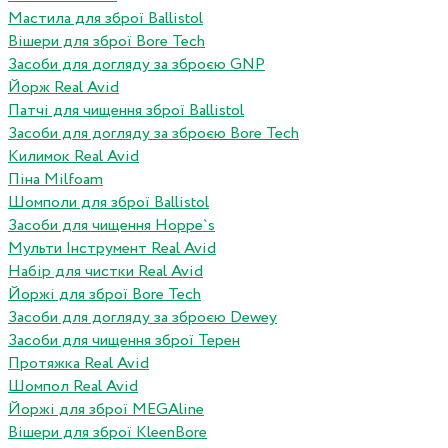
Мастила для зброї Ballistol
Вішери для зброї Bore Tech
Засоби для догляду за зброєю GNP
Йорж Real Avid
Патчі для чищення зброї Ballistol
Засоби для догляду за зброєю Bore Tech
Килимок Real Avid
Піна Milfoam
Шомполи для зброї Ballistol
Засоби для чищення Hoppe`s
Мульти Інструмент Real Avid
Набір для чистки Real Avid
Йоржі для зброї Bore Tech
Засоби для догляду за зброєю Dewey
Засоби для чищення зброї Терен
Протяжка Real Avid
Шомпол Real Avid
Йоржі для зброї MEGAline
Вішери для зброї KleenBore