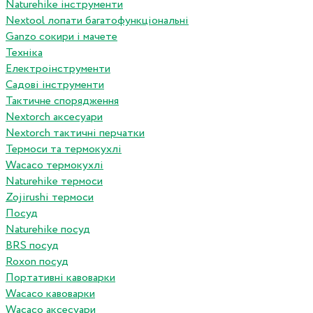
Naturehike інструменти
Nextool лопати багатофункціональні
Ganzo сокири і мачете
Техніка
Електроінструменти
Садові інструменти
Тактичне спорядження
Nextorch аксесуари
Nextorch тактичні перчатки
Термоси та термокухлі
Wacaco термокухлі
Naturehike термоси
Zojirushi термоси
Посуд
Naturehike посуд
BRS посуд
Roxon посуд
Портативні кавоварки
Wacaco кавоварки
Wacaco аксесуари