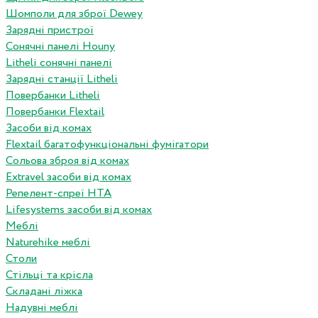
Шомполи для зброї Dewey
Зарядні пристрої
Сонячні панелі Houny
Litheli сонячні панелі
Зарядні станції Litheli
Повербанки Litheli
Повербанки Flextail
Засоби від комах
Flextail багатофункціональні фумігатори
Сольова зброя від комах
Extravel засоби від комах
Репелент-спреї HTA
Lifesystems засоби від комах
Меблі
Naturehike меблі
Столи
Стільці та крісла
Складані ліжка
Надувні меблі