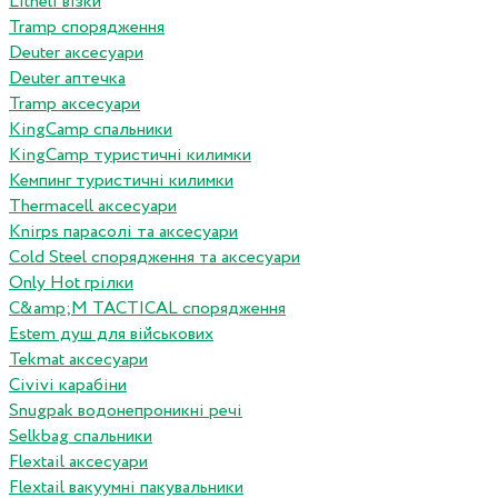
Litheli візки
Tramp спорядження
Deuter аксесуари
Deuter аптечка
Tramp аксесуари
KingCamp спальники
KingCamp туристичні килимки
Кемпинг туристичні килимки
Thermacell аксесуари
Knirps парасолі та аксесуари
Cold Steel спорядження та аксесуари
Only Hot грілки
C&amp;M TACTICAL спорядження
Estem душ для військових
Tekmat аксесуари
Сivivi карабіни
Snugpak водонепроникні речі
Selkbag спальники
Flextail аксесуари
Flextail вакуумні пакувальники