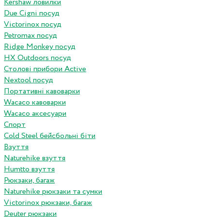
Kershaw ловилки
Due Cigni посуд
Victorinox посуд
Petromax посуд
Ridge Monkey посуд
HX Outdoors посуд
Столові прибори Active
Nextool посуд
Портативні кавоварки
Wacaco кавоварки
Wacaco аксесуари
Спорт
Cold Steel бейсбольні біти
Взуття
Naturehike взуття
Humtto взуття
Рюкзаки, багаж
Naturehike рюкзаки та сумки
Victorinox рюкзаки, багаж
Deuter рюкзаки