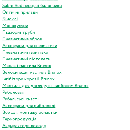
Sabre Red перцеві балончики
Оптичні прилади
Біноклі
Монокуляри
Підзорні труби
Пневматична зброя
Аксесуари для пневматики
Пневматичні гвинтівки
Пневматичні пістолети
Масла і мастила Brunox
Велосипедні мастила Brunox
Інгібітори корозії Brunox
Мастила для догляду за карбоном Brunox
Риболовля
Рибальські снасті
Аксесуари для риболовлі
Все для монтажу оснастки
Термопродукція
Акумулятори холоду