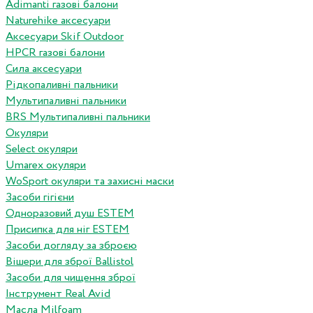
Adimanti газові балони
Naturehike аксесуари
Аксесуари Skif Outdoor
HPCR газові балони
Сила аксесуари
Рідкопаливні пальники
Мультипаливні пальники
BRS Мультипаливні пальники
Окуляри
Select окуляри
Umarex окуляри
WoSport окуляри та захисні маски
Засоби гігієни
Одноразовий душ ESTEM
Присипка для ніг ESTEM
Засоби догляду за зброєю
Вішери для зброї Ballistol
Засоби для чищення зброї
Інструмент Real Avid
Масла Milfoam