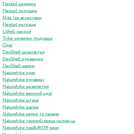
Flextail килимки
Flextail подушки
Nite Ize аксесуари
Flextail матраци
Litheli насоси
Tribe килимки, подушки
Одяг
DexShell шкарпетки
DexShell рукавички
DexShell шапки
Naturehike одяг
Naturehike рукавиці
Naturehike шкарпетки
Naturehike верхній одяг
Naturehike штани
Naturehike шапки
Naturehike кепки та панами
Naturehike термобілизна чоловіча
Naturehike пов&#039;язки