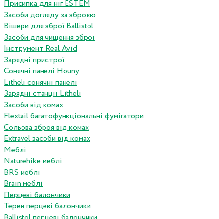
Присипка для ніг ESTEM
Засоби догляду за зброєю
Вішери для зброї Ballistol
Засоби для чищення зброї
Інструмент Real Avid
Зарядні пристрої
Сонячні панелі Houny
Litheli сонячні панелі
Зарядні станції Litheli
Засоби від комах
Flextail багатофункціональні фумігатори
Сольова зброя від комах
Extravel засоби від комах
Меблі
Naturehike меблі
BRS меблі
Brain меблі
Перцеві балончики
Терен перцеві балончики
Ballistol перцеві балончики