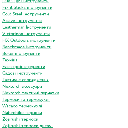
Due Cigni інструменти
Fix it Sticks інструменти
Сold Steel інструменти
Active інструменти
Leatherman Інструменти
Victorinox інструменти
HX Outdoors інструменти
Benchmade інструменти
Boker інструменти
Техніка
Електроінструменти
Садові інструменти
Тактичне спорядження
Nextorch аксесуари
Nextorch тактичні перчатки
Термоси та термокухлі
Wacaco термокухлі
Naturehike термоси
Zojirushi термоси
Zojirushi термоси дитячі