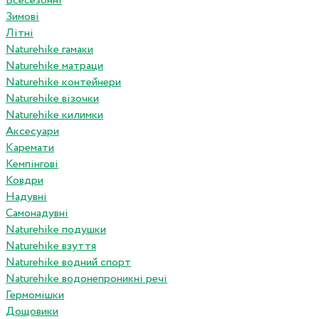
Всесезонні
Зимові
Літні
Naturehike гамаки
Naturehike матраци
Naturehike контейнери
Naturehike візочки
Naturehike килимки
Аксесуари
Каремати
Кемпінгові
Ковдри
Надувні
Самонадувні
Naturehike подушки
Naturehike взуття
Naturehike водний спорт
Naturehike водонепроникні речі
Гермомішки
Дощовики