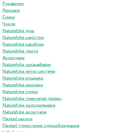
Рукавички
Рюкзаки
Сумки
Чохли
Naturehike душ
Naturehike каністри
Naturehike карабіни
Naturehike тенти
Аксесуари
Naturehike органайзери
Naturehike питні системи
Naturehike рушники
Naturehike рюкзаки
Naturehike сумки
Naturehike трекінгові палиці
Naturehike холодильники
Naturehike аксесуари
Flextail насоси
Flextail туристичне гідрообладнання