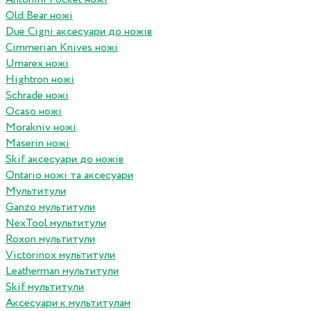
Old Bear ножі
Due Cigni аксесуари до ножів
Cimmerian Knives ножі
Umarex ножі
Hightron ножі
Schrade ножі
Ocaso ножі
Morakniv ножі
Maserin ножі
Skif аксесуари до ножів
Ontario ножі та аксесуари
Мультитули
Ganzo мультитули
NexTool мультитули
Roxon мультитули
Victorinox мультитули
Leatherman мультитули
Skif мультитули
Аксесуари к мультитулам