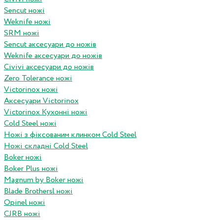
Sencut ножі
Weknife ножі
SRM ножі
Sencut аксесуари до ножів
Weknife аксесуари до ножів
Civivi аксесуари до ножів
Zero Tolerance ножі
Victorinox ножі
Аксесуари Victorinox
Victorinox Кухонні ножі
Cold Steel ножі
Ножі з фіксованим клинком Cold Steel
Ножі складні Cold Steel
Boker ножі
Boker Plus ножі
Magnum by Boker ножі
Blade Brothersl ножі
Opinel ножі
CJRB ножі