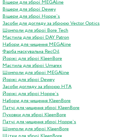
Вішери для зброї MEGAline
Вішери для зброї Dewey
Вішери для зброї Hoppe`s
Засоби для догляду за зброєю Vector Optics
Шомполи для зброї Bore Tech
Мастила для зброї DAY Patron
Набори для чищення MEGAline
Фарба маскувальна RecOil
Йоржі для зброї KleenBore
Мастила для зброї Umarex
Шомполи для зброї MEGAline
Йоржі для зброї Dewey
Засоби догляду за зброєю HTA
Йоржі для зброї Hoppe`s
Набори для чищення KleenBore
Патчі для чищення зброї KleenBore
Пуховки для зброї KleenBore
Патчі для чищення зброї Hoppe`s
Шомполи для зброї KleenBore
Щітки для зброї KleenBore