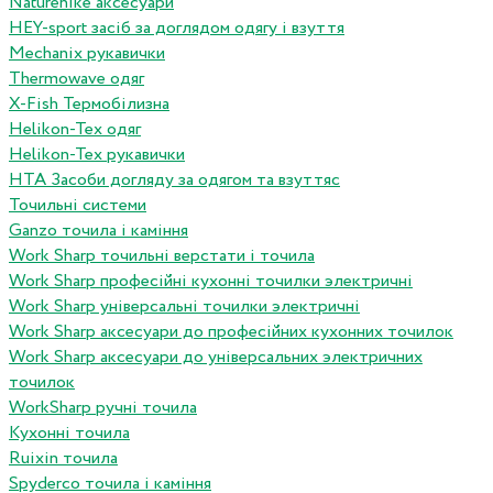
Naturehike аксесуари
HEY-sport засіб за доглядом одягу і взуття
Mechanix рукавички
Thermowave одяг
X-Fish Термобілизна
Helikon-Tex одяг
Helikon-Tex рукавички
HTA Засоби догляду за одягом та взуттяс
Точильні системи
Ganzo точила і каміння
Work Sharp точильні верстати і точила
Work Sharp професiйнi кухоннi точилки электричнi
Work Sharp унiверсальнi точилки электричнi
Work Sharp аксесуари до професiйних кухонних точилок
Work Sharp аксесуари до унiверсальних электричних
точилок
WorkSharp ручні точила
Кухонні точила
Ruixin точила
Spyderco точила і каміння