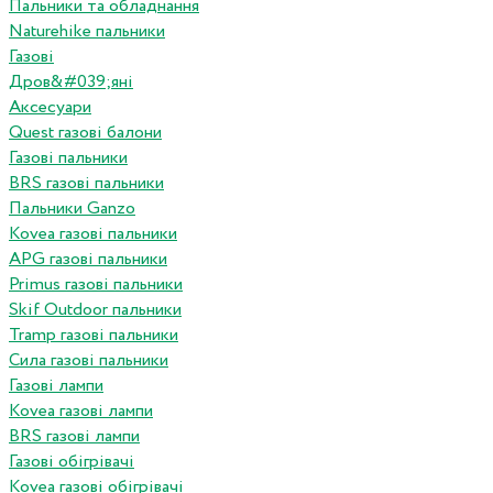
Пальники та обладнання
Naturehike пальники
Газові
Дров&#039;яні
Аксесуари
Quest газові балони
Газові пальники
BRS газові пальники
Пальники Ganzo
Kovea газові пальники
APG газові пальники
Primus газові пальники
Skif Outdoor пальники
Tramp газові пальники
Сила газові пальники
Газові лампи
Kovea газові лампи
BRS газові лампи
Газові обігрівачі
Kovea газові обігрівачі