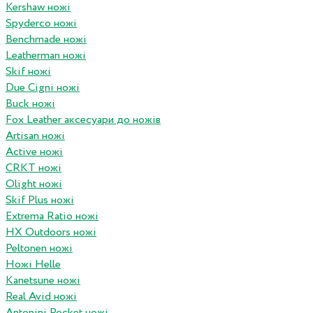
Kershaw ножі
Spyderco ножі
Benchmade ножі
Leatherman ножі
Skif ножі
Due Cigni ножі
Buck ножі
Fox Leather аксесуари до ножів
Artisan ножі
Active ножі
CRKT ножі
Olight ножі
Skif Plus ножі
Extrema Ratio ножі
HX Outdoors ножі
Peltonen ножі
Ножі Helle
Kanetsune ножі
Real Avid ножі
Antonini Pocket ножі