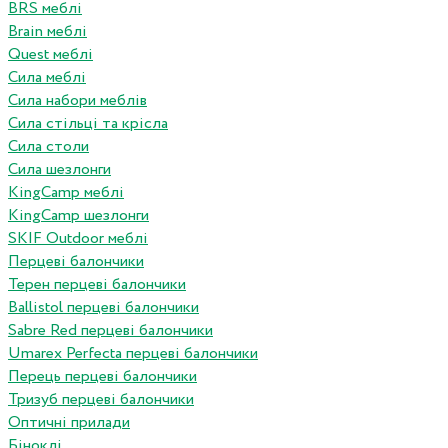
BRS меблі
Brain меблі
Quest меблі
Сила меблі
Сила набори меблів
Сила стільці та крісла
Сила столи
Сила шезлонги
KingCamp меблі
KingCamp шезлонги
SKIF Outdoor меблі
Перцеві балончики
Терен перцеві балончики
Ballistol перцеві балончики
Sabre Red перцеві балончики
Umarex Perfecta перцеві балончики
Перець перцеві балончики
Тризуб перцеві балончики
Оптичні прилади
Біноклі