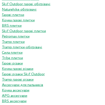
Skif Outdoor газові обігрівачі
Naturehike обігрівачі
Газові плитки
Kovea газові плитки
BRS плитки
Skif Outdoor газові плитки
Petromax плитки
Tramp плитки
Tramp плитки-обігрівачі
Сила плитки
Tribe плитки
Газові різаки
Kovea газові різаки
Газові різаки Skif Outdoor
Tramp газові різаки
Аксесуари для пальників
Kovea аксесуари
APG аксесуари
BRS аксесуари