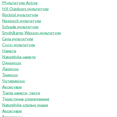
Мультитули Active
HX Outdoors мультитули
Rocktol мультитули
Nextorch мультитули
Schrade мультитули
Smith&amp;Wesson мультитули
Сила мультитули
Civivi мультитули
Намети
Naturehike намети
Одномісні
Двомісні
Тримісні
Чотиримісні
Аксесуари
Tramp намети, тенти
Туристичне спорядження
Naturehike спальні мішки
Аксесуари