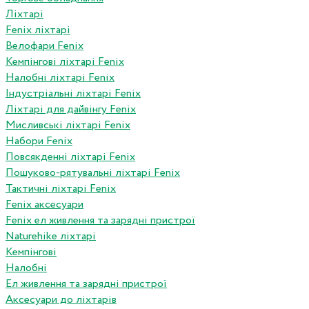
Ліхтарі
Fenix ліхтарі
Велофари Fenix
Кемпінгові ліхтарі Fenix
Налобні ліхтарі Fenix
Індустріальні ліхтарі Fenix
Ліхтарі для дайвінгу Fenix
Мисливські ліхтарі Fenix
Набори Fenix
Повсякденні ліхтарі Fenix
Пошуково-рятувальні ліхтарі Fenix
Тактичні ліхтарі Fenix
Fenix аксесуари
Fenix ел живлення та зарядні пристрої
Naturehike ліхтарі
Кемпінгові
Налобні
Ел живлення та зарядні пристрої
Аксесуари до ліхтарів