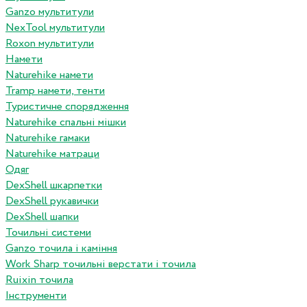
Ganzo мультитули
NexTool мультитули
Roxon мультитули
Намети
Naturehike намети
Tramp намети, тенти
Туристичне спорядження
Naturehike спальні мішки
Naturehike гамаки
Naturehike матраци
Одяг
DexShell шкарпетки
DexShell рукавички
DexShell шапки
Точильні системи
Ganzo точила і каміння
Work Sharp точильні верстати і точила
Ruixin точила
Інструменти