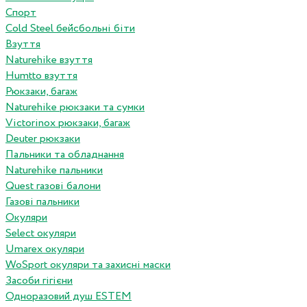
Спорт
Cold Steel бейсбольні біти
Взуття
Naturehike взуття
Humtto взуття
Рюкзаки, багаж
Naturehike рюкзаки та сумки
Victorinox рюкзаки, багаж
Deuter рюкзаки
Пальники та обладнання
Naturehike пальники
Quest газові балони
Газові пальники
Окуляри
Select окуляри
Umarex окуляри
WoSport окуляри та захисні маски
Засоби гігієни
Одноразовий душ ESTEM