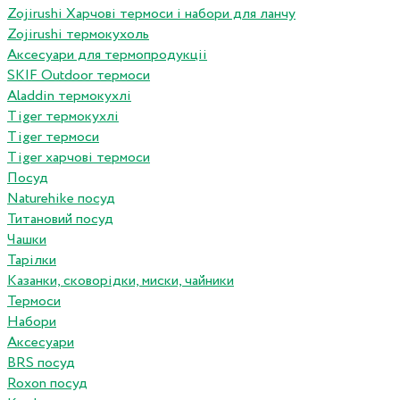
Zojirushi Харчові термоси і набори для ланчу
Zojirushi термокухоль
Аксесуари для термопродукціі
SKIF Outdoor термоси
Aladdin термокухлі
Tiger термокухлі
Tiger термоси
Tiger харчові термоси
Посуд
Naturehike посуд
Титановий посуд
Чашки
Тарілки
Казанки, сковорідки, миски, чайники
Термоси
Набори
Аксесуари
BRS посуд
Roxon посуд