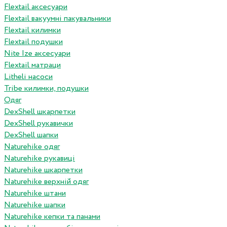
Flextail аксесуари
Flextail вакуумні пакувальники
Flextail килимки
Flextail подушки
Nite Ize аксесуари
Flextail матраци
Litheli насоси
Tribe килимки, подушки
Одяг
DexShell шкарпетки
DexShell рукавички
DexShell шапки
Naturehike одяг
Naturehike рукавиці
Naturehike шкарпетки
Naturehike верхній одяг
Naturehike штани
Naturehike шапки
Naturehike кепки та панами