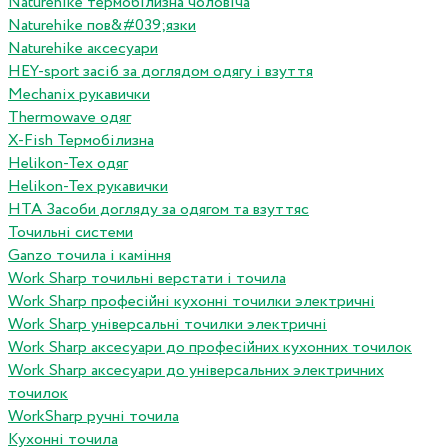
Naturehike термобілизна чоловіча
Naturehike пов&#039;язки
Naturehike аксесуари
HEY-sport засіб за доглядом одягу і взуття
Mechanix рукавички
Thermowave одяг
X-Fish Термобілизна
Helikon-Tex одяг
Helikon-Tex рукавички
HTA Засоби догляду за одягом та взуттяс
Точильні системи
Ganzo точила і каміння
Work Sharp точильні верстати і точила
Work Sharp професiйнi кухоннi точилки электричнi
Work Sharp унiверсальнi точилки электричнi
Work Sharp аксесуари до професiйних кухонних точилок
Work Sharp аксесуари до унiверсальних электричних
точилок
WorkSharp ручні точила
Кухонні точила