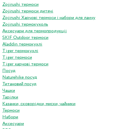
Zojirushi термоси
Zojirushi термоси дитячі
Zojirushi Харчові термоси і набори для ланчу
Zojirushi термокухоль
Аксесуари для термопродукціі
SKIF Outdoor термоси
Aladdin термокухлі
Tiger термокухлі
Tiger термоси
Tiger харчові термоси
Посуд
Naturehike посуд
Титановий посуд
Чашки
Тарілки
Казанки, сковорідки, миски, чайники
Термоси
Набори
Аксесуари