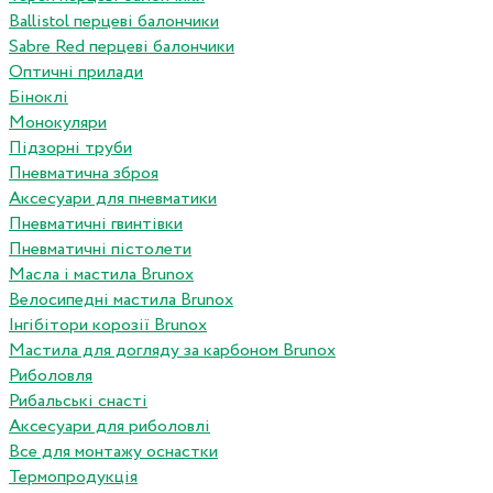
Ballistol перцеві балончики
Sabre Red перцеві балончики
Оптичні прилади
Біноклі
Монокуляри
Підзорні труби
Пневматична зброя
Аксесуари для пневматики
Пневматичні гвинтівки
Пневматичні пістолети
Масла і мастила Brunox
Велосипедні мастила Brunox
Інгібітори корозії Brunox
Мастила для догляду за карбоном Brunox
Риболовля
Рибальські снасті
Аксесуари для риболовлі
Все для монтажу оснастки
Термопродукція