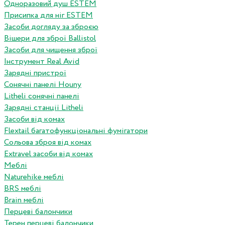
Одноразовий душ ESTEM
Присипка для ніг ESTEM
Засоби догляду за зброєю
Вішери для зброї Ballistol
Засоби для чищення зброї
Інструмент Real Avid
Зарядні пристрої
Сонячні панелі Houny
Litheli сонячні панелі
Зарядні станції Litheli
Засоби від комах
Flextail багатофункціональні фумігатори
Сольова зброя від комах
Extravel засоби від комах
Меблі
Naturehike меблі
BRS меблі
Brain меблі
Перцеві балончики
Терен перцеві балончики