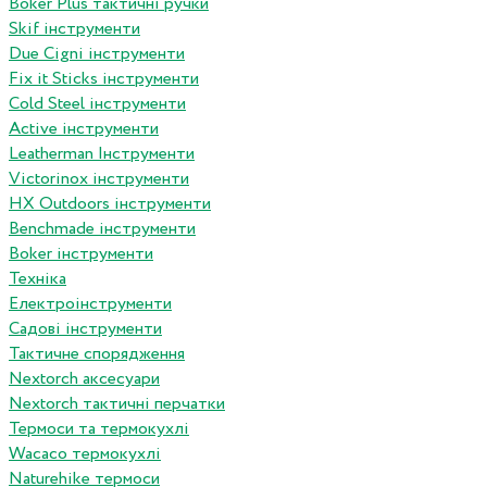
Boker Plus тактичні ручки
Skif інструменти
Due Cigni інструменти
Fix it Sticks інструменти
Сold Steel інструменти
Active інструменти
Leatherman Інструменти
Victorinox інструменти
HX Outdoors інструменти
Benchmade інструменти
Boker інструменти
Техніка
Електроінструменти
Садові інструменти
Тактичне спорядження
Nextorch аксесуари
Nextorch тактичні перчатки
Термоси та термокухлі
Wacaco термокухлі
Naturehike термоси