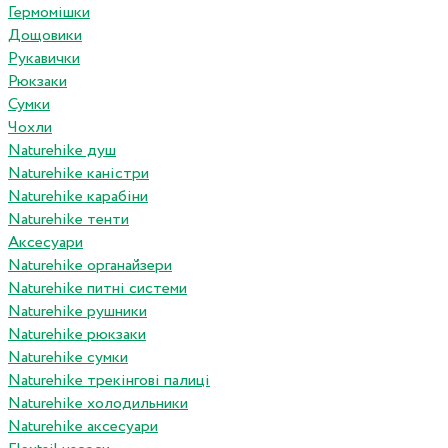
Гермомішки
Дощовики
Рукавички
Рюкзаки
Сумки
Чохли
Naturehike душ
Naturehike каністри
Naturehike карабіни
Naturehike тенти
Аксесуари
Naturehike органайзери
Naturehike питні системи
Naturehike рушники
Naturehike рюкзаки
Naturehike сумки
Naturehike трекінгові палиці
Naturehike холодильники
Naturehike аксесуари