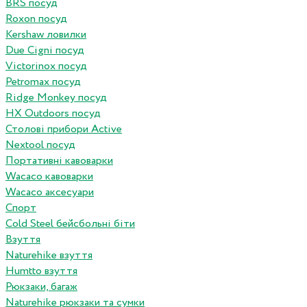
BRS посуд
Roxon посуд
Kershaw ловилки
Due Cigni посуд
Victorinox посуд
Petromax посуд
Ridge Monkey посуд
HX Outdoors посуд
Столові прибори Active
Nextool посуд
Портативні кавоварки
Wacaco кавоварки
Wacaco аксесуари
Спорт
Cold Steel бейсбольні біти
Взуття
Naturehike взуття
Humtto взуття
Рюкзаки, багаж
Naturehike рюкзаки та сумки