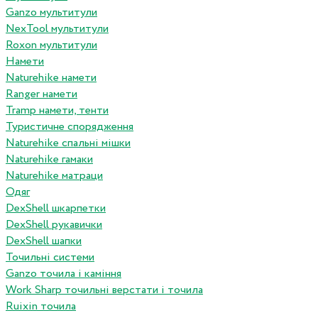
Ganzo мультитули
NexTool мультитули
Roxon мультитули
Намети
Naturehike намети
Ranger намети
Tramp намети, тенти
Туристичне спорядження
Naturehike спальні мішки
Naturehike гамаки
Naturehike матраци
Одяг
DexShell шкарпетки
DexShell рукавички
DexShell шапки
Точильні системи
Ganzo точила і каміння
Work Sharp точильні верстати і точила
Ruixin точила