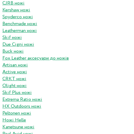
CJRB ножі
Kershaw ножі
Spyderco ножі
Benchmade ножі
Leatherman ножі
Skif ножі
Due Cigni ножі
Buck ножі
Fox Leather аксесуари до ножів
Artisan ножі
Active ножі
CRKT ножі
Olight ножі
Skif Plus ножі
Extrema Ratio ножі
HX Outdoors ножі
Peltonen ножі
Ножі Helle
Kanetsune ножі
Real Avid ножі