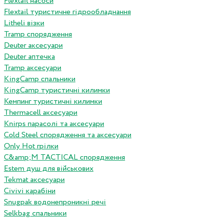
Flextail насоси
Flextail туристичне гідрообладнання
Litheli візки
Tramp спорядження
Deuter аксесуари
Deuter аптечка
Tramp аксесуари
KingCamp спальники
KingCamp туристичні килимки
Кемпинг туристичні килимки
Thermacell аксесуари
Knirps парасолі та аксесуари
Cold Steel спорядження та аксесуари
Only Hot грілки
C&amp;M TACTICAL спорядження
Estem душ для військових
Tekmat аксесуари
Сivivi карабіни
Snugpak водонепроникні речі
Selkbag спальники