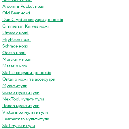
Antonini Pocket ножі
Old Bear ножі
Due Cigni аксесуари до ножів
Cimmerian Knives ножі
Umarex ножі
Hightron ножі
Schrade ножі
Ocaso ножі
Morakniv ножі
Maserin ножі
Skif аксесуари до ножів
Ontario ножі та аксесуари
Мультитули
Ganzo мультитули
NexTool мультитули
Roxon мультитули
Victorinox мультитули
Leatherman мультитули
Skif мультитули