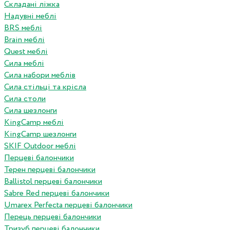
Складані ліжка
Надувні меблі
BRS меблі
Brain меблі
Quest меблі
Сила меблі
Сила набори меблів
Сила стільці та крісла
Сила столи
Сила шезлонги
KingCamp меблі
KingCamp шезлонги
SKIF Outdoor меблі
Перцеві балончики
Терен перцеві балончики
Ballistol перцеві балончики
Sabre Red перцеві балончики
Umarex Perfecta перцеві балончики
Перець перцеві балончики
Тризуб перцеві балончики