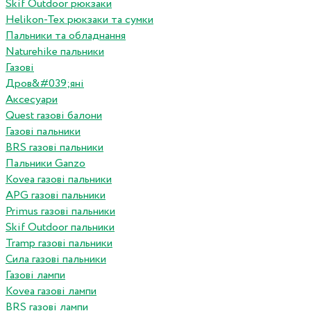
Skif Outdoor рюкзаки
Helikon-Tex рюкзаки та сумки
Пальники та обладнання
Naturehike пальники
Газові
Дров&#039;яні
Аксесуари
Quest газові балони
Газові пальники
BRS газові пальники
Пальники Ganzo
Kovea газові пальники
APG газові пальники
Primus газові пальники
Skif Outdoor пальники
Tramp газові пальники
Сила газові пальники
Газові лампи
Kovea газові лампи
BRS газові лампи