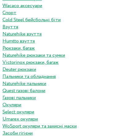
Wacaco аксесуари
Спорт
Cold Steel бейсбольні біти
Взуття
Naturehike взуття
Humtto взуття
Рюкзаки, багаж
Naturehike рюкзаки та сумки
Victorinox рюкзаки, багаж
Deuter рюкзаки
Пальники та обладнання
Naturehike пальники
Quest газові балони
Газові пальники
Окуляри
Select окуляри
Umarex окуляри
WoSport окуляри та захисні маски
Засоби гігієни