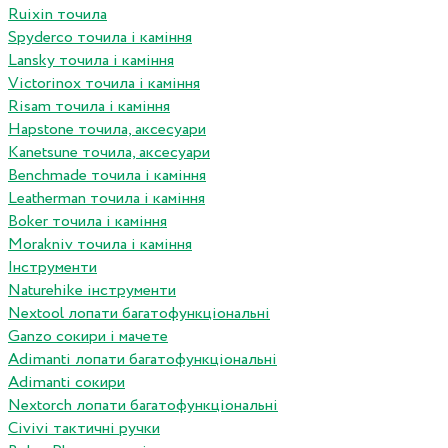
Ruixin точила
Spyderco точила і каміння
Lansky точила і каміння
Victorinox точила і каміння
Risam точила і каміння
Hapstone точила, аксесуари
Kanetsune точила, аксесуари
Benchmade точила і каміння
Leatherman точила і каміння
Boker точила і каміння
Morakniv точила і каміння
Інструменти
Naturehike інструменти
Nextool лопати багатофункціональні
Ganzo сокири і мачете
Adimanti лопати багатофункціональні
Adimanti сокири
Nextorch лопати багатофункціональні
Сivivi тактичні ручки