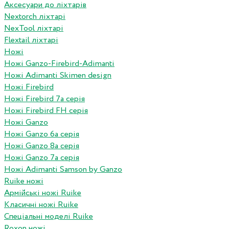
Аксесуари до ліхтарів
Nextorch ліхтарі
NexTool ліхтарі
Flextail ліхтарі
Ножі
Ножі Ganzo-Firebird-Adimanti
Ножі Adimanti Skimen design
Ножі Firebird
Ножі Firebird 7а серія
Ножі Firebird FH серія
Ножі Ganzo
Ножі Ganzo 6а серія
Ножі Ganzo 8а серія
Ножі Ganzo 7а серія
Ножі Adimanti Samson by Ganzo
Ruike ножі
Армійські ножі Ruike
Класичні ножі Ruike
Спеціальні моделі Ruike
Roxon ножi