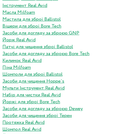
Інструмент Real Avid
Масла Milfoam
Мастила для зброї Ballistol
Вішери для зброї Bore Tech
Засоби для догляду за зброєю GNP
Йорж Real Avid
Патчі для чищення зброї Ballistol
Засоби для догляду за зброєю Bore Tech
Килимок Real Avid
Піна Milfoam
Шомполи для зброї Ballistol
Засоби для чищення Hoppe`s
Мульти Інструмент Real Avid
Набір для чистки Real Avid
Йоржі для зброї Bore Tech
Засоби для догляду за зброєю Dewey
Засоби для чищення зброї Терен
Протяжка Real Avid
Шомпол Real Avid