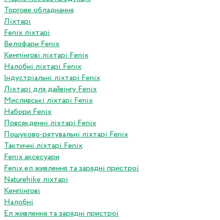
Торгове обладнання
Ліхтарі
Fenix ліхтарі
Велофари Fenix
Кемпінгові ліхтарі Fenix
Налобні ліхтарі Fenix
Індустріальні ліхтарі Fenix
Ліхтарі для дайвінгу Fenix
Мисливські ліхтарі Fenix
Набори Fenix
Повсякденні ліхтарі Fenix
Пошуково-рятувальні ліхтарі Fenix
Тактичні ліхтарі Fenix
Fenix аксесуари
Fenix ел живлення та зарядні пристрої
Naturehike ліхтарі
Кемпінгові
Налобні
Ел живлення та зарядні пристрої