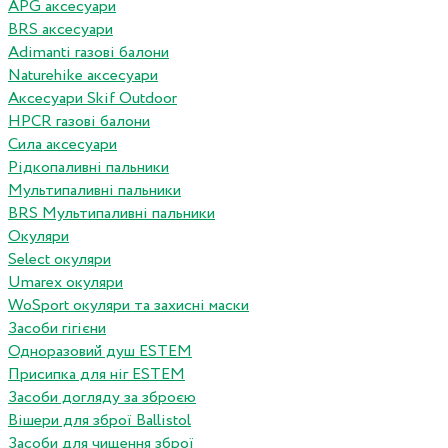
APG аксесуари
BRS аксесуари
Adimanti газові балони
Naturehike аксесуари
Аксесуари Skif Outdoor
HPCR газові балони
Сила аксесуари
Рідкопаливні пальники
Мультипаливні пальники
BRS Мультипаливні пальники
Окуляри
Select окуляри
Umarex окуляри
WoSport окуляри та захисні маски
Засоби гігієни
Одноразовий душ ESTEM
Присипка для ніг ESTEM
Засоби догляду за зброєю
Вішери для зброї Ballistol
Засоби для чищення зброї