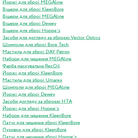
Йоржі для зброї MEGAline
Вішери для зброї KleenBore
Вішери для зброї MEGAline
Вішери для зброї Dewey
Вішери для зброї Hoppe`s
Засоби для догляду за зброєю Vector Optics
Шомполи для зброї Bore Tech
Мастила для зброї DAY Patron
Набори для чищення MEGAline
Фарба маскувальна RecOil
Йоржі для зброї KleenBore
Мастила для зброї Umarex
Шомполи для зброї MEGAline
Йоржі для зброї Dewey
Засоби догляду за зброєю HTA
Йоржі для зброї Hoppe`s
Набори для чищення KleenBore
Патчі для чищення зброї KleenBore
Пуховки для зброї KleenBore
Патчі для чищення зброї Hoppe`s