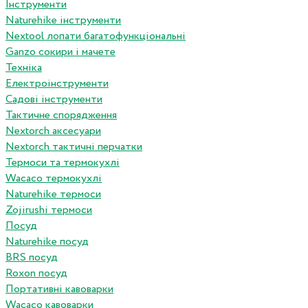
Інструменти
Naturehike інструменти
Nextool лопати багатофункціональні
Ganzo сокири і мачете
Техніка
Електроінструменти
Садові інструменти
Тактичне спорядження
Nextorch аксесуари
Nextorch тактичні перчатки
Термоси та термокухлі
Wacaco термокухлі
Naturehike термоси
Zojirushi термоси
Посуд
Naturehike посуд
BRS посуд
Roxon посуд
Портативні кавоварки
Wacaco кавоварки