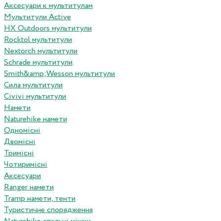
Аксесуари к мультитулам
Мультитули Active
HX Outdoors мультитули
Rocktol мультитули
Nextorch мультитули
Schrade мультитули
Smith&amp;Wesson мультитули
Сила мультитули
Civivi мультитули
Намети
Naturehike намети
Одномісні
Двомісні
Тримісні
Чотиримісні
Аксесуари
Ranger намети
Tramp намети, тенти
Туристичне спорядження