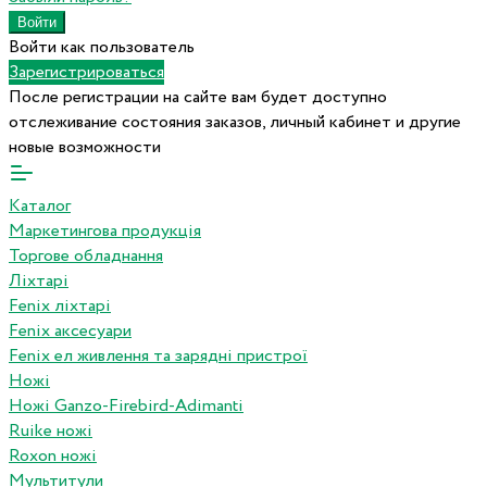
Войти как пользователь
Зарегистрироваться
После регистрации на сайте вам будет доступно
отслеживание состояния заказов, личный кабинет и другие
новые возможности
Каталог
Маркетингова продукція
Торгове обладнання
Ліхтарі
Fenix ліхтарі
Fenix аксесуари
Fenix ел живлення та зарядні пристрої
Ножі
Ножі Ganzo-Firebird-Adimanti
Ruike ножі
Roxon ножi
Мультитули