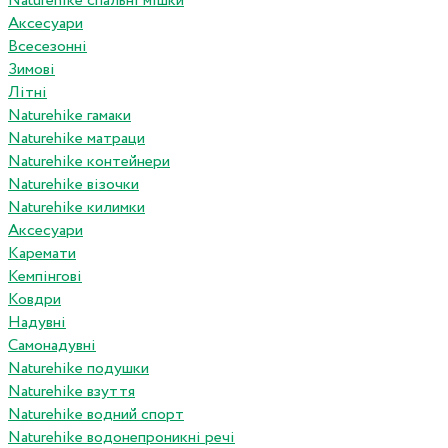
Naturehike спальні мішки
Аксесуари
Всесезонні
Зимові
Літні
Naturehike гамаки
Naturehike матраци
Naturehike контейнери
Naturehike візочки
Naturehike килимки
Аксесуари
Каремати
Кемпінгові
Ковдри
Надувні
Самонадувні
Naturehike подушки
Naturehike взуття
Naturehike водний спорт
Naturehike водонепроникні речі