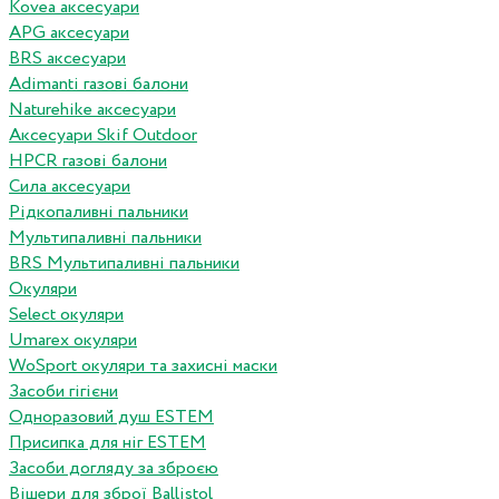
Kovea аксесуари
APG аксесуари
BRS аксесуари
Adimanti газові балони
Naturehike аксесуари
Аксесуари Skif Outdoor
HPCR газові балони
Сила аксесуари
Рідкопаливні пальники
Мультипаливні пальники
BRS Мультипаливні пальники
Окуляри
Select окуляри
Umarex окуляри
WoSport окуляри та захисні маски
Засоби гігієни
Одноразовий душ ESTEM
Присипка для ніг ESTEM
Засоби догляду за зброєю
Вішери для зброї Ballistol