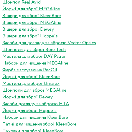
Шомпол Real Avid
Йоржі для зброї MEGAline
Вішери для зброї KleenBore
Вішери для зброї MEGAline
Вішери для зброї Dewey
Вішери для зброї Hoppe`s
Засоби для догляду за зброєю Vector Optics
Шомполи для зброї Bore Tech
Мастила для зброї DAY Patron
Набори для чищення MEGAline
Фарба маскувальна RecOil
Йоржі для зброї KleenBore
Мастила для зброї Umarex
Шомполи для зброї MEGAline
Йоржі для зброї Dewey
Засоби догляду за зброєю HTA
Йоржі для зброї Hoppe`s
Набори для чищення KleenBore
Патчі для чищення зброї KleenBore
Пуховки для зброї KleenBore