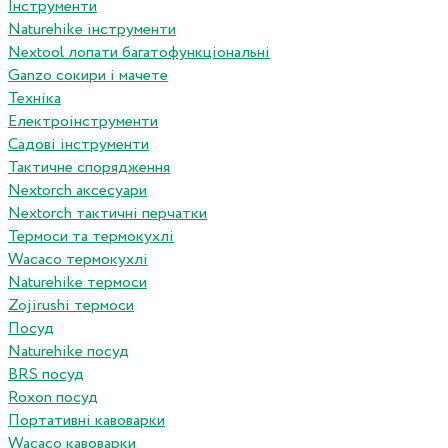
Інструменти
Naturehike інструменти
Nextool лопати багатофункціональні
Ganzo сокири і мачете
Техніка
Електроінструменти
Садові інструменти
Тактичне спорядження
Nextorch аксесуари
Nextorch тактичні перчатки
Термоси та термокухлі
Wacaco термокухлі
Naturehike термоси
Zojirushi термоси
Посуд
Naturehike посуд
BRS посуд
Roxon посуд
Портативні кавоварки
Wacaco кавоварки