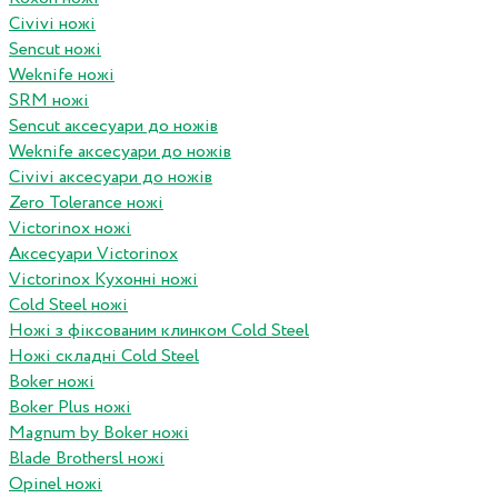
Civivi ножі
Sencut ножі
Weknife ножі
SRM ножі
Sencut аксесуари до ножів
Weknife аксесуари до ножів
Civivi аксесуари до ножів
Zero Tolerance ножі
Victorinox ножі
Аксесуари Victorinox
Victorinox Кухонні ножі
Cold Steel ножі
Ножі з фіксованим клинком Cold Steel
Ножі складні Cold Steel
Boker ножі
Boker Plus ножі
Magnum by Boker ножі
Blade Brothersl ножі
Opinel ножі