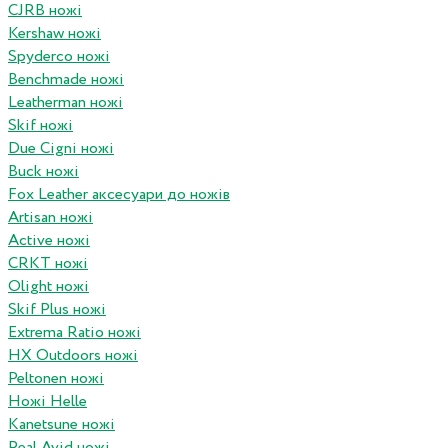
CJRB ножі
Kershaw ножі
Spyderco ножі
Benchmade ножі
Leatherman ножі
Skif ножі
Due Cigni ножі
Buck ножі
Fox Leather аксесуари до ножів
Artisan ножі
Active ножі
CRKT ножі
Olight ножі
Skif Plus ножі
Extrema Ratio ножі
HX Outdoors ножі
Peltonen ножі
Ножі Helle
Kanetsune ножі
Real Avid ножі