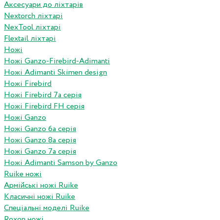
Аксесуари до ліхтарів
Nextorch ліхтарі
NexTool ліхтарі
Flextail ліхтарі
Ножі
Ножі Ganzo-Firebird-Adimanti
Ножі Adimanti Skimen design
Ножі Firebird
Ножі Firebird 7а серія
Ножі Firebird FH серія
Ножі Ganzo
Ножі Ganzo 6а серія
Ножі Ganzo 8а серія
Ножі Ganzo 7а серія
Ножі Adimanti Samson by Ganzo
Ruike ножі
Армійські ножі Ruike
Класичні ножі Ruike
Спеціальні моделі Ruike
Roxon ножi