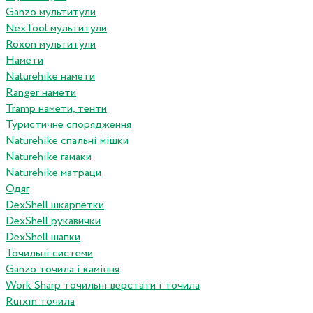
Ganzo мультитули
NexTool мультитули
Roxon мультитули
Намети
Naturehike намети
Ranger намети
Tramp намети, тенти
Туристичне спорядження
Naturehike спальні мішки
Naturehike гамаки
Naturehike матраци
Одяг
DexShell шкарпетки
DexShell рукавички
DexShell шапки
Точильні системи
Ganzo точила і каміння
Work Sharp точильні верстати і точила
Ruixin точила