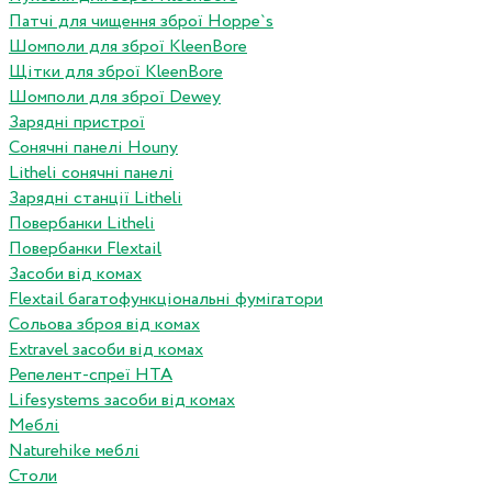
Патчі для чищення зброї Hoppe`s
Шомполи для зброї KleenBore
Щітки для зброї KleenBore
Шомполи для зброї Dewey
Зарядні пристрої
Сонячні панелі Houny
Litheli сонячні панелі
Зарядні станції Litheli
Повербанки Litheli
Повербанки Flextail
Засоби від комах
Flextail багатофункціональні фумігатори
Сольова зброя від комах
Extravel засоби від комах
Репелент-спреї HTA
Lifesystems засоби від комах
Меблі
Naturehike меблі
Столи