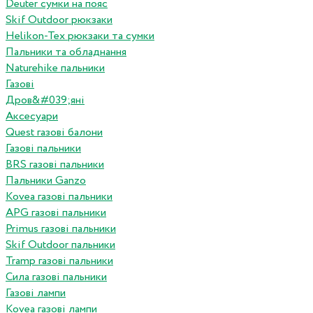
Deuter сумки на пояс
Skif Outdoor рюкзаки
Helikon-Tex рюкзаки та сумки
Пальники та обладнання
Naturehike пальники
Газові
Дров&#039;яні
Аксесуари
Quest газові балони
Газові пальники
BRS газові пальники
Пальники Ganzo
Kovea газові пальники
APG газові пальники
Primus газові пальники
Skif Outdoor пальники
Tramp газові пальники
Сила газові пальники
Газові лампи
Kovea газові лампи