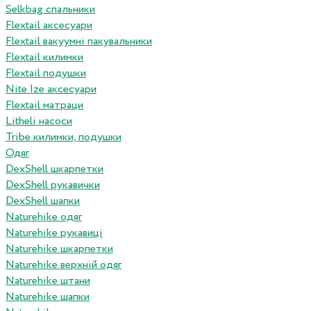
Selkbag спальники
Flextail аксесуари
Flextail вакуумні пакувальники
Flextail килимки
Flextail подушки
Nite Ize аксесуари
Flextail матраци
Litheli насоси
Tribe килимки, подушки
Одяг
DexShell шкарпетки
DexShell рукавички
DexShell шапки
Naturehike одяг
Naturehike рукавиці
Naturehike шкарпетки
Naturehike верхній одяг
Naturehike штани
Naturehike шапки