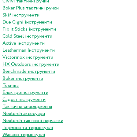
Сivivi тактичні ручки
Boker Plus тактичні ручки
Skif інструменти
Due Cigni інструменти
Fix it Sticks інструменти
Сold Steel інструменти
Active інструменти
Leatherman Інструменти
Victorinox інструменти
HX Outdoors інструменти
Benchmade інструменти
Boker інструменти
Техніка
Електроінструменти
Садові інструменти
Тактичне спорядження
Nextorch аксесуари
Nextorch тактичні перчатки
Термоси та термокухлі
Wacaco термокухлі