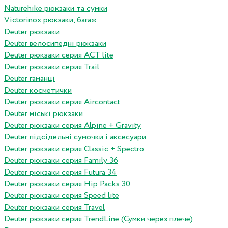
Naturehike рюкзаки та сумки
Victorinox рюкзаки, багаж
Deuter рюкзаки
Deuter велосипедні рюкзаки
Deuter рюкзаки серия ACT lite
Deuter рюкзаки серия Trail
Deuter гаманці
Deuter косметички
Deuter рюкзаки серия Aircontact
Deuter міські рюкзаки
Deuter рюкзаки серия Alpine + Gravity
Deuter підсідельні сумочки і аксесуари
Deuter рюкзаки серия Classic + Spectro
Deuter рюкзаки серия Family 36
Deuter рюкзаки серия Futura 34
Deuter рюкзаки серия Hip Packs 30
Deuter рюкзаки серия Speed lite
Deuter рюкзаки серия Travel
Deuter рюкзаки серия TrendLine (Сумки через плече)