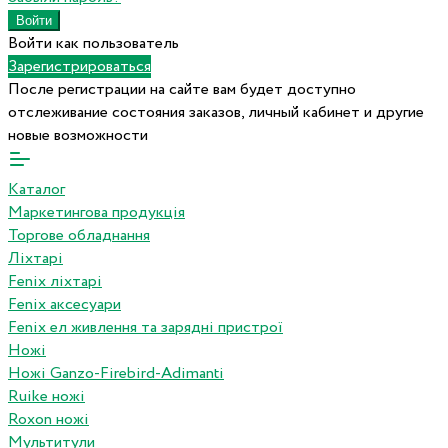
Войти как пользователь
Зарегистрироваться
После регистрации на сайте вам будет доступно
отслеживание состояния заказов, личный кабинет и другие
новые возможности
Каталог
Маркетингова продукція
Торгове обладнання
Ліхтарі
Fenix ліхтарі
Fenix аксесуари
Fenix ел живлення та зарядні пристрої
Ножі
Ножі Ganzo-Firebird-Adimanti
Ruike ножі
Roxon ножi
Мультитули