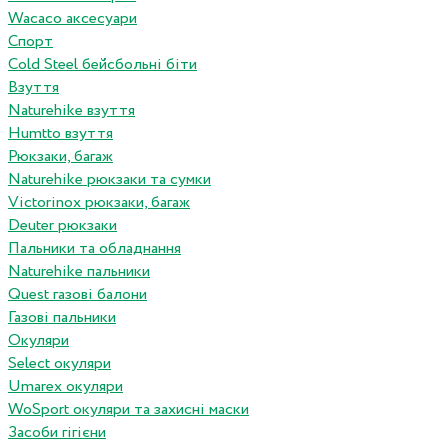
Wacaco аксесуари
Спорт
Cold Steel бейсбольні біти
Взуття
Naturehike взуття
Humtto взуття
Рюкзаки, багаж
Naturehike рюкзаки та сумки
Victorinox рюкзаки, багаж
Deuter рюкзаки
Пальники та обладнання
Naturehike пальники
Quest газові балони
Газові пальники
Окуляри
Select окуляри
Umarex окуляри
WoSport окуляри та захисні маски
Засоби гігієни