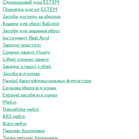
Одноразовий душ ESTEM
Присипка для ніг ESTEM
Засоби догляду за зброєю
Вішери для зброї Ballistol
Засоби для чищення зброї
Інструмент Real Avid
Зарядні пристрої
Сонячні панелі Houny
Litheli сонячні панелі
Зарядні станції Litheli
Засоби від комах
Flextail багатофункціональні фумігатори
Сольова зброя від комах
Extravel засоби від комах
Меблі
Naturehike меблі
BRS меблі
Brain меблі
Перцеві балончики
Терен перцеві балончики