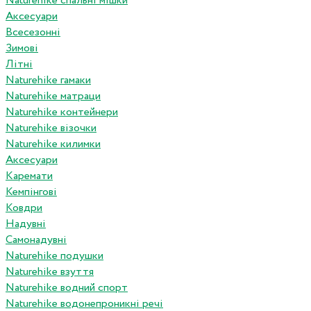
Naturehike спальні мішки
Аксесуари
Всесезонні
Зимові
Літні
Naturehike гамаки
Naturehike матраци
Naturehike контейнери
Naturehike візочки
Naturehike килимки
Аксесуари
Каремати
Кемпінгові
Ковдри
Надувні
Самонадувні
Naturehike подушки
Naturehike взуття
Naturehike водний спорт
Naturehike водонепроникні речі