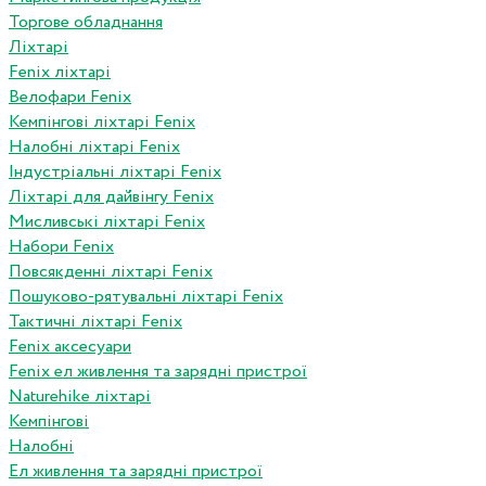
Торгове обладнання
Ліхтарі
Fenix ліхтарі
Велофари Fenix
Кемпінгові ліхтарі Fenix
Налобні ліхтарі Fenix
Індустріальні ліхтарі Fenix
Ліхтарі для дайвінгу Fenix
Мисливські ліхтарі Fenix
Набори Fenix
Повсякденні ліхтарі Fenix
Пошуково-рятувальні ліхтарі Fenix
Тактичні ліхтарі Fenix
Fenix аксесуари
Fenix ел живлення та зарядні пристрої
Naturehike ліхтарі
Кемпінгові
Налобні
Ел живлення та зарядні пристрої