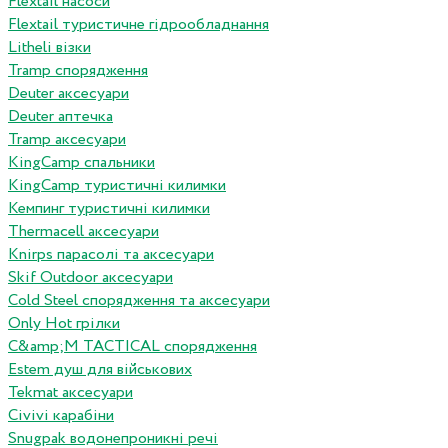
Flextail насоси
Flextail туристичне гідрообладнання
Litheli візки
Tramp спорядження
Deuter аксесуари
Deuter аптечка
Tramp аксесуари
KingCamp спальники
KingCamp туристичні килимки
Кемпинг туристичні килимки
Thermacell аксесуари
Knirps парасолі та аксесуари
Skif Outdoor аксесуари
Cold Steel спорядження та аксесуари
Only Hot грілки
C&amp;M TACTICAL спорядження
Estem душ для військових
Tekmat аксесуари
Сivivi карабіни
Snugpak водонепроникні речі