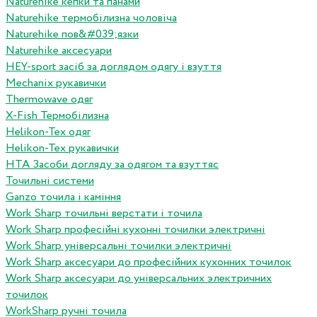
Naturehike кепки та панами
Naturehike термобілизна чоловіча
Naturehike пов&#039;язки
Naturehike аксесуари
HEY-sport засіб за доглядом одягу і взуття
Mechanix рукавички
Thermowave одяг
X-Fish Термобілизна
Helikon-Tex одяг
Helikon-Tex рукавички
HTA Засоби догляду за одягом та взуттяс
Точильні системи
Ganzo точила і каміння
Work Sharp точильні верстати і точила
Work Sharp професiйнi кухоннi точилки электричнi
Work Sharp унiверсальнi точилки электричнi
Work Sharp аксесуари до професiйних кухонних точилок
Work Sharp аксесуари до унiверсальних электричних
точилок
WorkSharp ручні точила