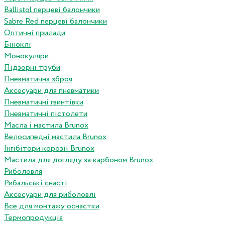
Ballistol перцеві балончики
Sabre Red перцеві балончики
Оптичні прилади
Біноклі
Монокуляри
Підзорні труби
Пневматична зброя
Аксесуари для пневматики
Пневматичні гвинтівки
Пневматичні пістолети
Масла і мастила Brunox
Велосипедні мастила Brunox
Інгібітори корозії Brunox
Мастила для догляду за карбоном Brunox
Риболовля
Рибальські снасті
Аксесуари для риболовлі
Все для монтажу оснастки
Термопродукція