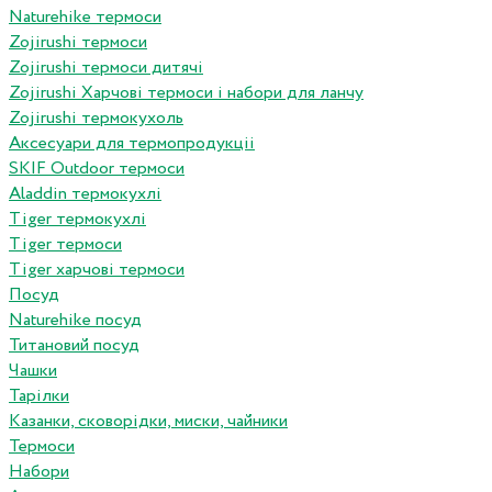
Naturehike термоси
Zojirushi термоси
Zojirushi термоси дитячі
Zojirushi Харчові термоси і набори для ланчу
Zojirushi термокухоль
Аксесуари для термопродукціі
SKIF Outdoor термоси
Aladdin термокухлі
Tiger термокухлі
Tiger термоси
Tiger харчові термоси
Посуд
Naturehike посуд
Титановий посуд
Чашки
Тарілки
Казанки, сковорідки, миски, чайники
Термоси
Набори