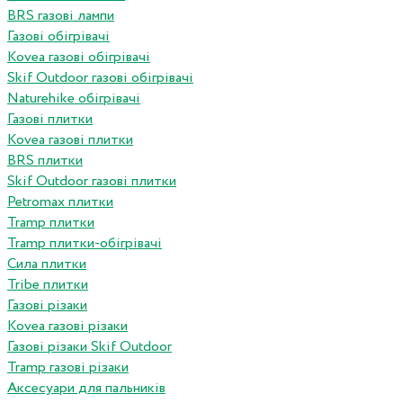
BRS газові лампи
Газові обігрівачі
Kovea газові обігрівачі
Skif Outdoor газові обігрівачі
Naturehike обігрівачі
Газові плитки
Kovea газові плитки
BRS плитки
Skif Outdoor газові плитки
Petromax плитки
Tramp плитки
Tramp плитки-обігрівачі
Сила плитки
Tribe плитки
Газові різаки
Kovea газові різаки
Газові різаки Skif Outdoor
Tramp газові різаки
Аксесуари для пальників