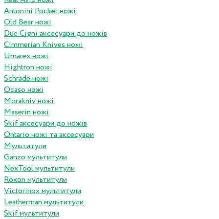
Antonini Pocket ножі
Old Bear ножі
Due Cigni аксесуари до ножів
Cimmerian Knives ножі
Umarex ножі
Hightron ножі
Schrade ножі
Ocaso ножі
Morakniv ножі
Maserin ножі
Skif аксесуари до ножів
Ontario ножі та аксесуари
Мультитули
Ganzo мультитули
NexTool мультитули
Roxon мультитули
Victorinox мультитули
Leatherman мультитули
Skif мультитули