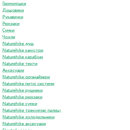
Гермомішки
Дощовики
Рукавички
Рюкзаки
Сумки
Чохли
Naturehike душ
Naturehike каністри
Naturehike карабіни
Naturehike тенти
Аксесуари
Naturehike органайзери
Naturehike питні системи
Naturehike рушники
Naturehike рюкзаки
Naturehike сумки
Naturehike трекінгові палиці
Naturehike холодильники
Naturehike аксесуари