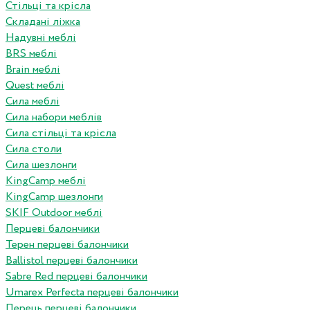
Стільці та крісла
Складані ліжка
Надувні меблі
BRS меблі
Brain меблі
Quest меблі
Сила меблі
Сила набори меблів
Сила стільці та крісла
Сила столи
Сила шезлонги
KingCamp меблі
KingCamp шезлонги
SKIF Outdoor меблі
Перцеві балончики
Терен перцеві балончики
Ballistol перцеві балончики
Sabre Red перцеві балончики
Umarex Perfecta перцеві балончики
Перець перцеві балончики