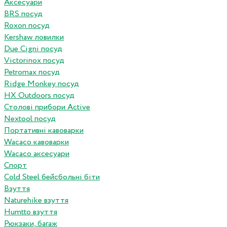
Аксесуари
BRS посуд
Roxon посуд
Kershaw ловилки
Due Cigni посуд
Victorinox посуд
Petromax посуд
Ridge Monkey посуд
HX Outdoors посуд
Столові прибори Active
Nextool посуд
Портативні кавоварки
Wacaco кавоварки
Wacaco аксесуари
Спорт
Cold Steel бейсбольні біти
Взуття
Naturehike взуття
Humtto взуття
Рюкзаки, багаж