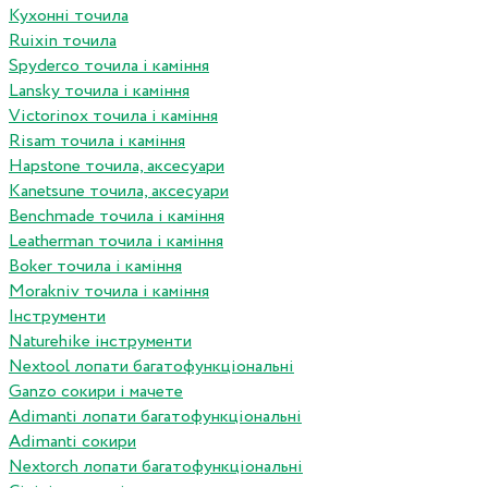
Кухонні точила
Ruixin точила
Spyderco точила і каміння
Lansky точила і каміння
Victorinox точила і каміння
Risam точила і каміння
Hapstone точила, аксесуари
Kanetsune точила, аксесуари
Benchmade точила і каміння
Leatherman точила і каміння
Boker точила і каміння
Morakniv точила і каміння
Інструменти
Naturehike інструменти
Nextool лопати багатофункціональні
Ganzo сокири і мачете
Adimanti лопати багатофункціональні
Adimanti сокири
Nextorch лопати багатофункціональні