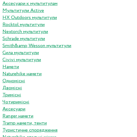
Аксесуари к мультитулам
Мультитули Active
HX Outdoors мультитули
Rocktol мультитули
Nextorch мультитули
Schrade мультитули
Smith&amp;Wesson мультитули
Сила мультитули
Civivi мультитули
Намети
Naturehike намети
Одномісні
Двомісні
Тримісні
Чотиримісні
Аксесуари
Ranger намети
Tramp намети, тенти
Туристичне спорядження