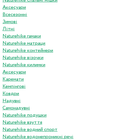
Naturehike спальні мішки
Аксесуари
Всесезонні
Зимові
Літні
Naturehike гамаки
Naturehike матраци
Naturehike контейнери
Naturehike візочки
Naturehike килимки
Аксесуари
Каремати
Кемпінгові
Ковдри
Надувні
Самонадувні
Naturehike подушки
Naturehike взуття
Naturehike водний спорт
Naturehike водонепроникні речі