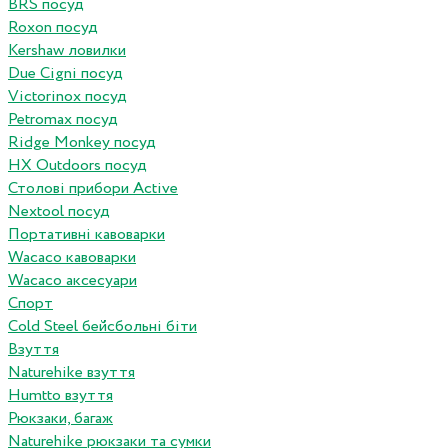
BRS посуд
Roxon посуд
Kershaw ловилки
Due Cigni посуд
Victorinox посуд
Petromax посуд
Ridge Monkey посуд
HX Outdoors посуд
Столові прибори Active
Nextool посуд
Портативні кавоварки
Wacaco кавоварки
Wacaco аксесуари
Спорт
Cold Steel бейсбольні біти
Взуття
Naturehike взуття
Humtto взуття
Рюкзаки, багаж
Naturehike рюкзаки та сумки