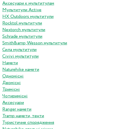
Аксесуари к мультитулам
Мультитули Active
HX Outdoors мультитули
Rocktol мультитули
Nextorch мультитули
Schrade мультитули
Smith&amp;Wesson мультитули
Сила мультитули
Civivi мультитули
Намети
Naturehike намети
Одномісні
Двомісні
Тримісні
Чотиримісні
Аксесуари
Ranger намети
Tramp намети, тенти
Туристичне спорядження