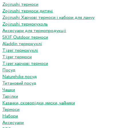
Zojirushi термоси
Zojirushi термоси дитячі
Zojirushi Харчові термоси і набори для ланчу
Zojirushi термокухоль
Аксесуари для термопродукціі
SKIF Outdoor термоси
Aladdin термокухлі
Tiger термокухлі
Tiger термоси
Tiger харчові термоси
Посуд
Naturehike посуд
Титановий посуд
Чашки
Тарілки
Казанки, сковорідки, миски, чайники
Термоси
Набори
Аксесуари