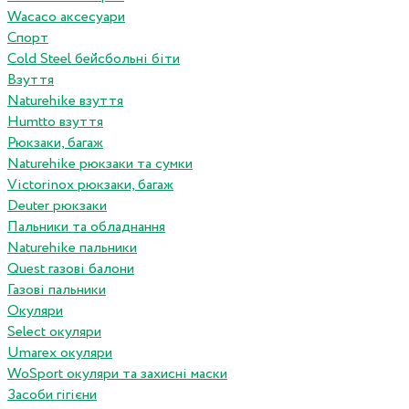
Wacaco аксесуари
Спорт
Cold Steel бейсбольні біти
Взуття
Naturehike взуття
Humtto взуття
Рюкзаки, багаж
Naturehike рюкзаки та сумки
Victorinox рюкзаки, багаж
Deuter рюкзаки
Пальники та обладнання
Naturehike пальники
Quest газові балони
Газові пальники
Окуляри
Select окуляри
Umarex окуляри
WoSport окуляри та захисні маски
Засоби гігієни