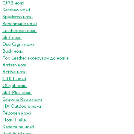
CJRB ножі
Kershaw ножі
Spyderco ножі
Benchmade ножі
Leatherman ножі
Skif ножі
Due Cigni ножі
Buck ножі
Fox Leather аксесуари до ножів
Artisan ножі
Active ножі
CRKT ножі
Olight ножі
Skif Plus ножі
Extrema Ratio ножі
HX Outdoors ножі
Peltonen ножі
Ножі Helle
Kanetsune ножі
Real Avid ножі