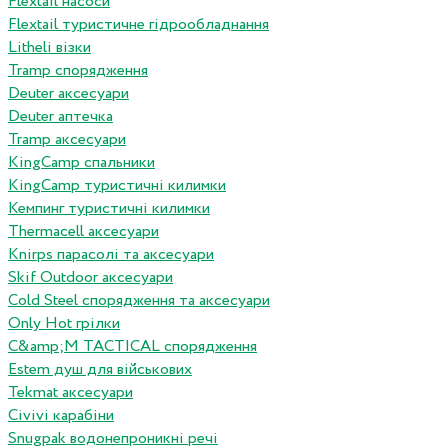
Flextail насоси
Flextail туристичне гідрообладнання
Litheli візки
Tramp спорядження
Deuter аксесуари
Deuter аптечка
Tramp аксесуари
KingCamp спальники
KingCamp туристичні килимки
Кемпинг туристичні килимки
Thermacell аксесуари
Knirps парасолі та аксесуари
Skif Outdoor аксесуари
Cold Steel спорядження та аксесуари
Only Hot грілки
C&amp;M TACTICAL спорядження
Estem душ для військових
Tekmat аксесуари
Сivivi карабіни
Snugpak водонепроникні речі