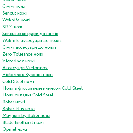
Civivi ножі
Sencut ножі
Weknife ножі
SRM ножі
Sencut аксесуари до ножів
Weknife аксесуари до ножів
Civivi аксесуари до ножів
Zero Tolerance ножі
Victorinox ножі
Аксесуари Victorinox
Victorinox Кухонні ножі
Cold Steel ножі
Ножі з фіксованим клинком Cold Steel
Ножі складні Cold Steel
Boker ножі
Boker Plus ножі
Magnum by Boker ножі
Blade Brothersl ножі
Opinel ножі