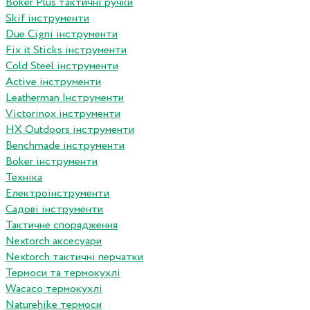
Boker Plus тактичні ручки
Skif інструменти
Due Cigni інструменти
Fix it Sticks інструменти
Сold Steel інструменти
Active інструменти
Leatherman Інструменти
Victorinox інструменти
HX Outdoors інструменти
Benchmade інструменти
Boker інструменти
Техніка
Електроінструменти
Садові інструменти
Тактичне спорядження
Nextorch аксесуари
Nextorch тактичні перчатки
Термоси та термокухлі
Wacaco термокухлі
Naturehike термоси