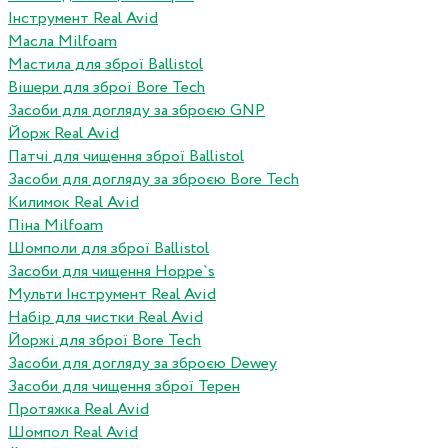
Інструмент Real Avid
Масла Milfoam
Мастила для зброї Ballistol
Вішери для зброї Bore Tech
Засоби для догляду за зброєю GNP
Йорж Real Avid
Патчі для чищення зброї Ballistol
Засоби для догляду за зброєю Bore Tech
Килимок Real Avid
Піна Milfoam
Шомполи для зброї Ballistol
Засоби для чищення Hoppe`s
Мульти Інструмент Real Avid
Набір для чистки Real Avid
Йоржі для зброї Bore Tech
Засоби для догляду за зброєю Dewey
Засоби для чищення зброї Терен
Протяжка Real Avid
Шомпол Real Avid