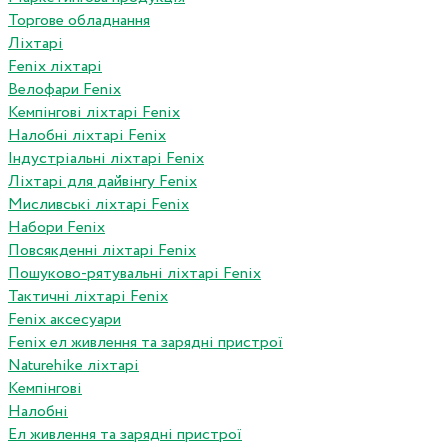
Торгове обладнання
Ліхтарі
Fenix ліхтарі
Велофари Fenix
Кемпінгові ліхтарі Fenix
Налобні ліхтарі Fenix
Індустріальні ліхтарі Fenix
Ліхтарі для дайвінгу Fenix
Мисливські ліхтарі Fenix
Набори Fenix
Повсякденні ліхтарі Fenix
Пошуково-рятувальні ліхтарі Fenix
Тактичні ліхтарі Fenix
Fenix аксесуари
Fenix ел живлення та зарядні пристрої
Naturehike ліхтарі
Кемпінгові
Налобні
Ел живлення та зарядні пристрої