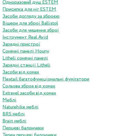
Одноразовий душ ESTEM
Присипка для ніг ESTEM
Засоби догляду за зброєю
Вішери для зброї Ballistol
Засоби для чищення зброї
Інструмент Real Avid
Зарядні пристрої
Сонячні панелі Houny
Litheli сонячні панелі
Зарядні станції Litheli
Засоби від комах
Flextail багатофункціональні фумігатори
Сольова зброя від комах
Extravel засоби від комах
Меблі
Naturehike меблі
BRS меблі
Brain меблі
Перцеві балончики
Терен перцеві балончики