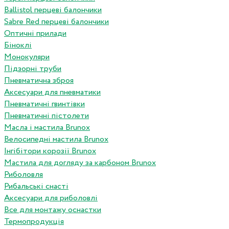
Ballistol перцеві балончики
Sabre Red перцеві балончики
Оптичні прилади
Біноклі
Монокуляри
Підзорні труби
Пневматична зброя
Аксесуари для пневматики
Пневматичні гвинтівки
Пневматичні пістолети
Масла і мастила Brunox
Велосипедні мастила Brunox
Інгібітори корозії Brunox
Мастила для догляду за карбоном Brunox
Риболовля
Рибальські снасті
Аксесуари для риболовлі
Все для монтажу оснастки
Термопродукція