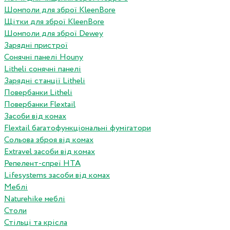
Шомполи для зброї KleenBore
Щітки для зброї KleenBore
Шомполи для зброї Dewey
Зарядні пристрої
Сонячні панелі Houny
Litheli сонячні панелі
Зарядні станції Litheli
Повербанки Litheli
Повербанки Flextail
Засоби від комах
Flextail багатофункціональні фумігатори
Сольова зброя від комах
Extravel засоби від комах
Репелент-спреї HTA
Lifesystems засоби від комах
Меблі
Naturehike меблі
Столи
Стільці та крісла