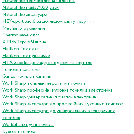
Naturehike термобілизна чоловіча
Naturehike пов&#039;язки
Naturehike аксесуари
HEY-sport засіб за доглядом одягу і взуття
Mechanix рукавички
Thermowave одяг
X-Fish Термобілизна
Helikon-Tex одяг
Helikon-Tex рукавички
HTA Засоби догляду за одягом та взуттяс
Точильні системи
Ganzo точила і каміння
Work Sharp точильні верстати і точила
Work Sharp професiйнi кухоннi точилки электричнi
Work Sharp унiверсальнi точилки электричнi
Work Sharp аксесуари до професiйних кухонних точилок
Work Sharp аксесуари до унiверсальних электричних
точилок
WorkSharp ручні точила
Кухонні точила