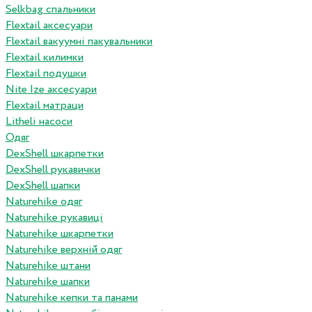
Selkbag спальники
Flextail аксесуари
Flextail вакуумні пакувальники
Flextail килимки
Flextail подушки
Nite Ize аксесуари
Flextail матраци
Litheli насоси
Одяг
DexShell шкарпетки
DexShell рукавички
DexShell шапки
Naturehike одяг
Naturehike рукавиці
Naturehike шкарпетки
Naturehike верхній одяг
Naturehike штани
Naturehike шапки
Naturehike кепки та панами