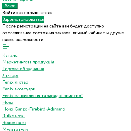
Войти как пользователь
Зарегистрироваться
После регистрации на сайте вам будет доступно
отслеживание состояния заказов, личный кабинет и другие
новые возможности
Каталог
Маркетингова продукція
Торгове обладнання
Ліхтарі
Fenix ліхтарі
Fenix аксесуари
Fenix ел живлення та зарядні пристрої
Ножі
Ножі Ganzo-Firebird-Adimanti
Ruike ножі
Roxon ножi
Мультитули