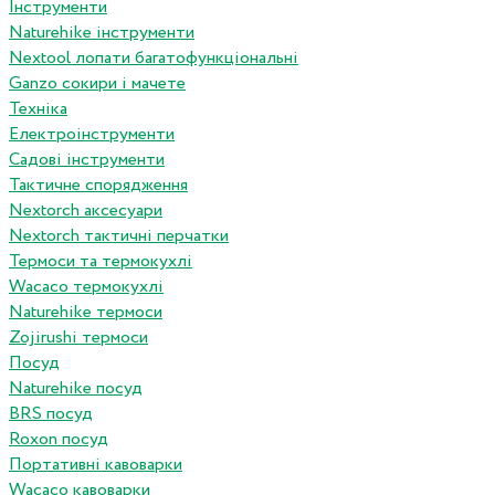
Інструменти
Naturehike інструменти
Nextool лопати багатофункціональні
Ganzo сокири і мачете
Техніка
Електроінструменти
Садові інструменти
Тактичне спорядження
Nextorch аксесуари
Nextorch тактичні перчатки
Термоси та термокухлі
Wacaco термокухлі
Naturehike термоси
Zojirushi термоси
Посуд
Naturehike посуд
BRS посуд
Roxon посуд
Портативні кавоварки
Wacaco кавоварки