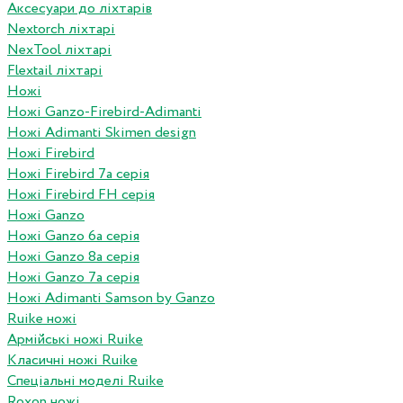
Аксесуари до ліхтарів
Nextorch ліхтарі
NexTool ліхтарі
Flextail ліхтарі
Ножі
Ножі Ganzo-Firebird-Adimanti
Ножі Adimanti Skimen design
Ножі Firebird
Ножі Firebird 7а серія
Ножі Firebird FH серія
Ножі Ganzo
Ножі Ganzo 6а серія
Ножі Ganzo 8а серія
Ножі Ganzo 7а серія
Ножі Adimanti Samson by Ganzo
Ruike ножі
Армійські ножі Ruike
Класичні ножі Ruike
Спеціальні моделі Ruike
Roxon ножi