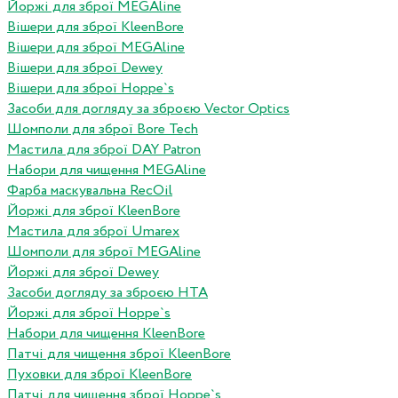
Йоржі для зброї MEGAline
Вішери для зброї KleenBore
Вішери для зброї MEGAline
Вішери для зброї Dewey
Вішери для зброї Hoppe`s
Засоби для догляду за зброєю Vector Optics
Шомполи для зброї Bore Tech
Мастила для зброї DAY Patron
Набори для чищення MEGAline
Фарба маскувальна RecOil
Йоржі для зброї KleenBore
Мастила для зброї Umarex
Шомполи для зброї MEGAline
Йоржі для зброї Dewey
Засоби догляду за зброєю HTA
Йоржі для зброї Hoppe`s
Набори для чищення KleenBore
Патчі для чищення зброї KleenBore
Пуховки для зброї KleenBore
Патчі для чищення зброї Hoppe`s