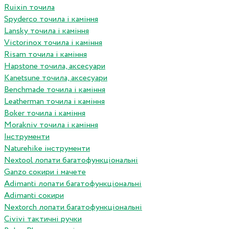
Ruixin точила
Spyderco точила і каміння
Lansky точила і каміння
Victorinox точила і каміння
Risam точила і каміння
Hapstone точила, аксесуари
Kanetsune точила, аксесуари
Benchmade точила і каміння
Leatherman точила і каміння
Boker точила і каміння
Morakniv точила і каміння
Інструменти
Naturehike інструменти
Nextool лопати багатофункціональні
Ganzo сокири і мачете
Adimanti лопати багатофункціональні
Adimanti сокири
Nextorch лопати багатофункціональні
Сivivi тактичні ручки