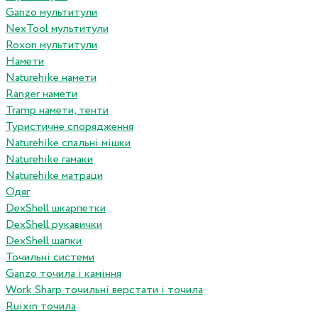
Ganzo мультитули
NexTool мультитули
Roxon мультитули
Намети
Naturehike намети
Ranger намети
Tramp намети, тенти
Туристичне спорядження
Naturehike спальні мішки
Naturehike гамаки
Naturehike матраци
Одяг
DexShell шкарпетки
DexShell рукавички
DexShell шапки
Точильні системи
Ganzo точила і каміння
Work Sharp точильні верстати і точила
Ruixin точила