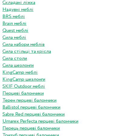
Складані ліжка
Надувні меблі
BRS меблі
Brain меблі
Quest меблі
Сила меблі
Сила набори меблів
Сила стільці та крісла
Сила столи
Сила шезлонги
KingCamp меблі
KingCamp шезлонги
SKIF Outdoor меблі
Перцеві балончики
Терен перцеві балончики
Ballistol перцеві балончики
Sabre Red перцеві балончики
Umarex Perfecta перцеві балончики
Перець перцеві балончики
Тризуб перцеві балончики