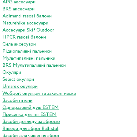
APG аксесуари
BRS аксесуари
Adimanti газові балони
Naturehike аксесуари
Аксесуари Skif Outdoor
HPCR газові балони
Сила аксесуари
Рідкопаливні пальники
Мультипаливні пальники
BRS Мультипаливні пальники
Окуляри
Select окуляри
Umarex окуляри
WoSport окуляри та захисні маски
Засоби гігієни
Одноразовий душ ESTEM
Присипка для ніг ESTEM
Засоби догляду за зброєю
Вішери для зброї Ballistol
Засоби для чищення зброї