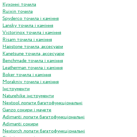
Кухонні точила
Ruixin точила
Spyderco точила і каміння
Lansky точила і каміння
Victorinox точила і каміння
Risam точила і каміння
Hapstone точила, аксесуари
Kanetsune точила, аксесуари
Benchmade точила і каміння
Leatherman точила і каміння
Boker точила і каміння
Morakniv точила і каміння
Інструменти
Naturehike інструменти
Nextool лопати багатофункціональні
Ganzo сокири і мачете
Adimanti лопати багатофункціональні
Adimanti сокири
Nextorch лопати багатофункціональні