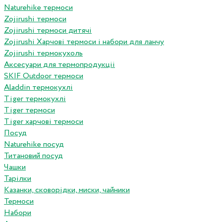
Naturehike термоси
Zojirushi термоси
Zojirushi термоси дитячі
Zojirushi Харчові термоси і набори для ланчу
Zojirushi термокухоль
Аксесуари для термопродукціі
SKIF Outdoor термоси
Aladdin термокухлі
Tiger термокухлі
Tiger термоси
Tiger харчові термоси
Посуд
Naturehike посуд
Титановий посуд
Чашки
Тарілки
Казанки, сковорідки, миски, чайники
Термоси
Набори