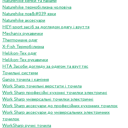
Naturehike кепки та панами
Naturehike термобілизна чоловіча
Naturehike пов&#039;язки
Naturehike аксесуари
HEY-sport засіб за доглядом одягу і взуття
Mechanix рукавички
Thermowave одяг
X-Fish Термобілизна
Helikon-Tex одяг
Helikon-Tex рукавички
HTA Засоби догляду за одягом та взуттяс
Точильні системи
Ganzo точила і каміння
Work Sharp точильні верстати і точила
Work Sharp професiйнi кухоннi точилки электричнi
Work Sharp унiверсальнi точилки электричнi
Work Sharp аксесуари до професiйних кухонних точилок
Work Sharp аксесуари до унiверсальних электричних
точилок
WorkSharp ручні точила