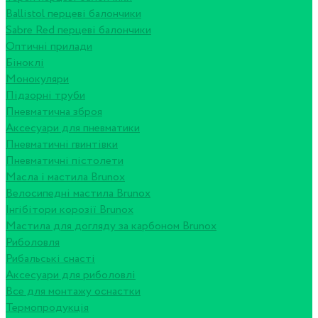
Ballistol перцеві балончики
Sabre Red перцеві балончики
Оптичні прилади
Біноклі
Монокуляри
Підзорні труби
Пневматична зброя
Аксесуари для пневматики
Пневматичні гвинтівки
Пневматичні пістолети
Масла і мастила Brunox
Велосипедні мастила Brunox
Інгібітори корозії Brunox
Мастила для догляду за карбоном Brunox
Риболовля
Рибальські снасті
Аксесуари для риболовлі
Все для монтажу оснастки
Термопродукція