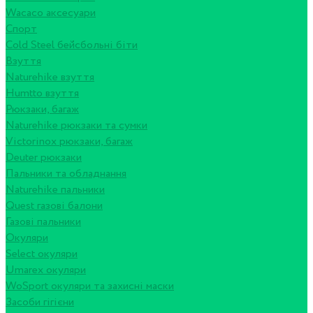
Wacaco аксесуари
Спорт
Cold Steel бейсбольні біти
Взуття
Naturehike взуття
Humtto взуття
Рюкзаки, багаж
Naturehike рюкзаки та сумки
Victorinox рюкзаки, багаж
Deuter рюкзаки
Пальники та обладнання
Naturehike пальники
Quest газові балони
Газові пальники
Окуляри
Select окуляри
Umarex окуляри
WoSport окуляри та захисні маски
Засоби гігієни