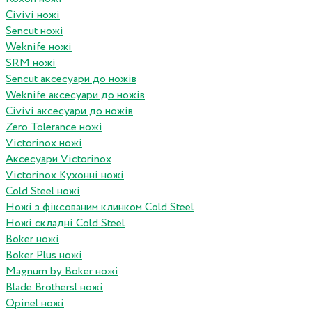
Civivi ножі
Sencut ножі
Weknife ножі
SRM ножі
Sencut аксесуари до ножів
Weknife аксесуари до ножів
Civivi аксесуари до ножів
Zero Tolerance ножі
Victorinox ножі
Аксесуари Victorinox
Victorinox Кухонні ножі
Cold Steel ножі
Ножі з фіксованим клинком Cold Steel
Ножі складні Cold Steel
Boker ножі
Boker Plus ножі
Magnum by Boker ножі
Blade Brothersl ножі
Opinel ножі