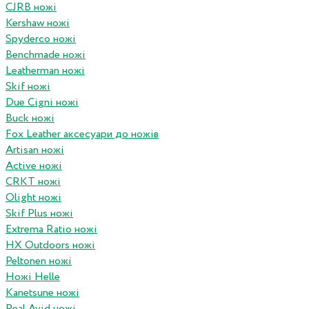
CJRB ножі
Kershaw ножі
Spyderco ножі
Benchmade ножі
Leatherman ножі
Skif ножі
Due Cigni ножі
Buck ножі
Fox Leather аксесуари до ножів
Artisan ножі
Active ножі
CRKT ножі
Olight ножі
Skif Plus ножі
Extrema Ratio ножі
HX Outdoors ножі
Peltonen ножі
Ножі Helle
Kanetsune ножі
Real Avid ножі