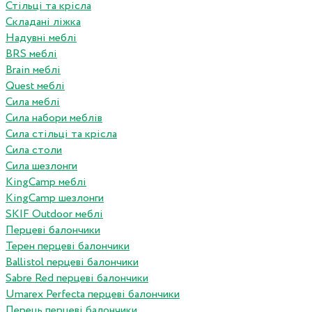
Стільці та крісла
Складані ліжка
Надувні меблі
BRS меблі
Brain меблі
Quest меблі
Сила меблі
Сила набори меблів
Сила стільці та крісла
Сила столи
Сила шезлонги
KingCamp меблі
KingCamp шезлонги
SKIF Outdoor меблі
Перцеві балончики
Терен перцеві балончики
Ballistol перцеві балончики
Sabre Red перцеві балончики
Umarex Perfecta перцеві балончики
Перець перцеві балончики