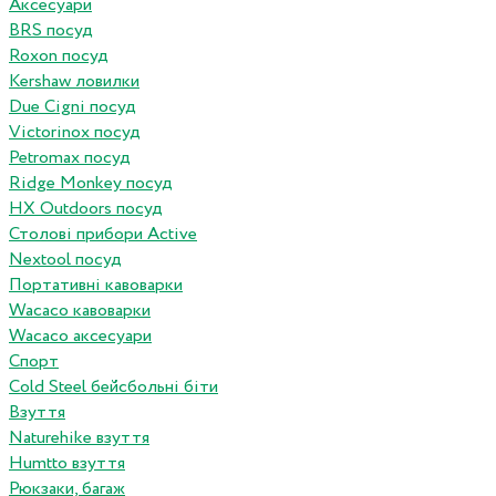
Аксесуари
BRS посуд
Roxon посуд
Kershaw ловилки
Due Cigni посуд
Victorinox посуд
Petromax посуд
Ridge Monkey посуд
HX Outdoors посуд
Столові прибори Active
Nextool посуд
Портативні кавоварки
Wacaco кавоварки
Wacaco аксесуари
Спорт
Cold Steel бейсбольні біти
Взуття
Naturehike взуття
Humtto взуття
Рюкзаки, багаж