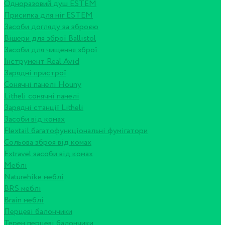
Одноразовий душ ESTEM
Присипка для ніг ESTEM
Засоби догляду за зброєю
Вішери для зброї Ballistol
Засоби для чищення зброї
Інструмент Real Avid
Зарядні пристрої
Сонячні панелі Houny
Litheli сонячні панелі
Зарядні станції Litheli
Засоби від комах
Flextail багатофункціональні фумігатори
Сольова зброя від комах
Extravel засоби від комах
Меблі
Naturehike меблі
BRS меблі
Brain меблі
Перцеві балончики
Терен перцеві балончики