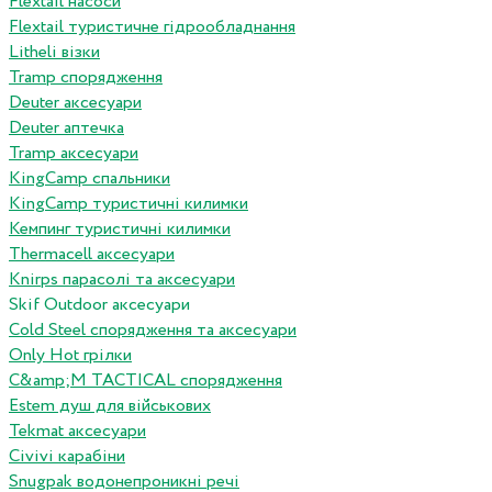
Flextail насоси
Flextail туристичне гідрообладнання
Litheli візки
Tramp спорядження
Deuter аксесуари
Deuter аптечка
Tramp аксесуари
KingCamp спальники
KingCamp туристичні килимки
Кемпинг туристичні килимки
Thermacell аксесуари
Knirps парасолі та аксесуари
Skif Outdoor аксесуари
Cold Steel спорядження та аксесуари
Only Hot грілки
C&amp;M TACTICAL спорядження
Estem душ для військових
Tekmat аксесуари
Сivivi карабіни
Snugpak водонепроникні речі