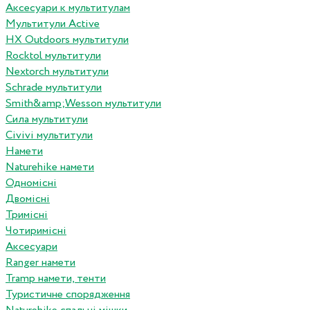
Аксесуари к мультитулам
Мультитули Active
HX Outdoors мультитули
Rocktol мультитули
Nextorch мультитули
Schrade мультитули
Smith&amp;Wesson мультитули
Сила мультитули
Civivi мультитули
Намети
Naturehike намети
Одномісні
Двомісні
Тримісні
Чотиримісні
Аксесуари
Ranger намети
Tramp намети, тенти
Туристичне спорядження