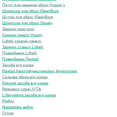
Патчі для чищення зброї Hoppe`s
Шомполи для зброї KleenBore
Щітки для зброї KleenBore
Шомполи для зброї Dewey
Зарядні пристрої
Сонячні панелі Houny
Litheli сонячні панелі
Зарядні станції Litheli
Повербанки Litheli
Повербанки Flextail
Засоби від комах
Flextail багатофункціональні фумігатори
Сольова зброя від комах
Extravel засоби від комах
Репелент-спреї HTA
Lifesystems засоби від комах
Меблі
Naturehike меблі
Столи