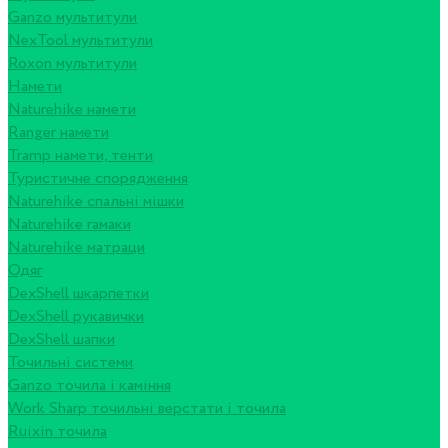
Ganzo мультитули
NexTool мультитули
Roxon мультитули
Намети
Naturehike намети
Ranger намети
Tramp намети, тенти
Туристичне спорядження
Naturehike спальні мішки
Naturehike гамаки
Naturehike матраци
Одяг
DexShell шкарпетки
DexShell рукавички
DexShell шапки
Точильні системи
Ganzo точила і каміння
Work Sharp точильні верстати і точила
Ruixin точила