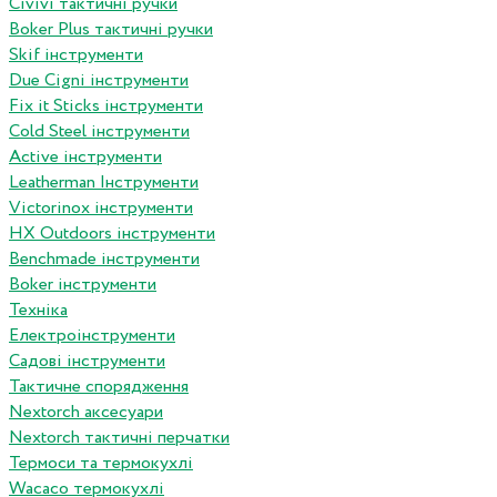
Сivivi тактичні ручки
Boker Plus тактичні ручки
Skif інструменти
Due Cigni інструменти
Fix it Sticks інструменти
Сold Steel інструменти
Active інструменти
Leatherman Інструменти
Victorinox інструменти
HX Outdoors інструменти
Benchmade інструменти
Boker інструменти
Техніка
Електроінструменти
Садові інструменти
Тактичне спорядження
Nextorch аксесуари
Nextorch тактичні перчатки
Термоси та термокухлі
Wacaco термокухлі