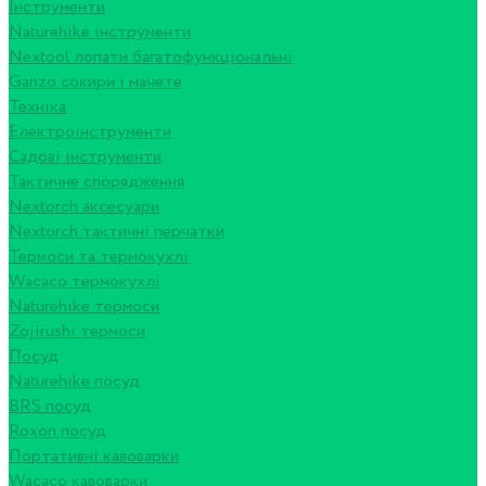
Інструменти
Naturehike інструменти
Nextool лопати багатофункціональні
Ganzo сокири і мачете
Техніка
Електроінструменти
Садові інструменти
Тактичне спорядження
Nextorch аксесуари
Nextorch тактичні перчатки
Термоси та термокухлі
Wacaco термокухлі
Naturehike термоси
Zojirushi термоси
Посуд
Naturehike посуд
BRS посуд
Roxon посуд
Портативні кавоварки
Wacaco кавоварки