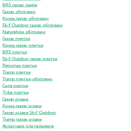
BRS газові лампи
Газові обігрівачі
Kovea газові обігрівачі
Skif Outdoor газові обігрівачі
Naturehike обігрівачі
Газові плитки
Kovea газові плитки
BRS плитки
Skif Outdoor газові плитки
Petromax плитки
Tramp плитки
Tramp плитки-обігрівачі
Сила плитки
Tribe плитки
Газові різаки
Kovea газові різаки
Газові різаки Skif Outdoor
Tramp газові різаки
Аксесуари для пальників