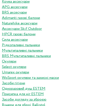
Kovea аксесуари
APG аксесуари
BRS аксесуари
Adimanti газові балони
Naturehike аксесуари
Аксесуари Skif Outdoor
HPCR газові балони
Сила аксесуари
Рідкопаливні пальники
Мультипаливні пальники
BRS Мультипаливні пальники
Окуляри
Select окуляри
Umarex окуляри
WoSport окуляри та захисні маски
Засоби гігієни
Одноразовий душ ESTEM
Присипка для ніг ESTEM
Засоби догляду за зброєю
Вішери для зброї Ballistol