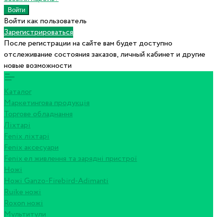
Войти как пользователь
Зарегистрироваться
После регистрации на сайте вам будет доступно
отслеживание состояния заказов, личный кабинет и другие
новые возможности
Каталог
Маркетингова продукція
Торгове обладнання
Ліхтарі
Fenix ліхтарі
Fenix аксесуари
Fenix ел живлення та зарядні пристрої
Ножі
Ножі Ganzo-Firebird-Adimanti
Ruike ножі
Roxon ножi
Мультитули