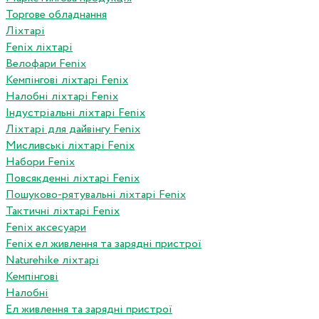
Торгове обладнання
Ліхтарі
Fenix ліхтарі
Велофари Fenix
Кемпінгові ліхтарі Fenix
Налобні ліхтарі Fenix
Індустріальні ліхтарі Fenix
Ліхтарі для дайвінгу Fenix
Мисливські ліхтарі Fenix
Набори Fenix
Повсякденні ліхтарі Fenix
Пошуково-рятувальні ліхтарі Fenix
Тактичні ліхтарі Fenix
Fenix аксесуари
Fenix ел живлення та зарядні пристрої
Naturehike ліхтарі
Кемпінгові
Налобні
Ел живлення та зарядні пристрої