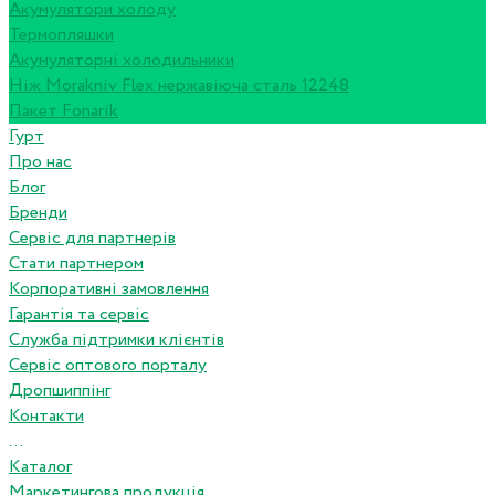
Акумулятори холоду
Термопляшки
Акумуляторні холодильники
Ніж Morakniv Flex нержавіюча сталь 12248
Пакет Fonarik
Гурт
Про нас
Блог
Бренди
Сервіс для партнерів
Стати партнером
Корпоративні замовлення
Гарантія та сервіс
Служба підтримки клієнтів
Сервіс оптового порталу
Дропшиппінг
Контакти
...
Каталог
Маркетингова продукція