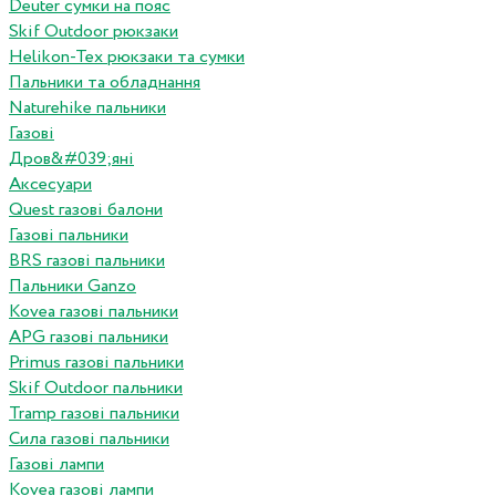
Deuter сумки на пояс
Skif Outdoor рюкзаки
Helikon-Tex рюкзаки та сумки
Пальники та обладнання
Naturehike пальники
Газові
Дров&#039;яні
Аксесуари
Quest газові балони
Газові пальники
BRS газові пальники
Пальники Ganzo
Kovea газові пальники
APG газові пальники
Primus газові пальники
Skif Outdoor пальники
Tramp газові пальники
Сила газові пальники
Газові лампи
Kovea газові лампи