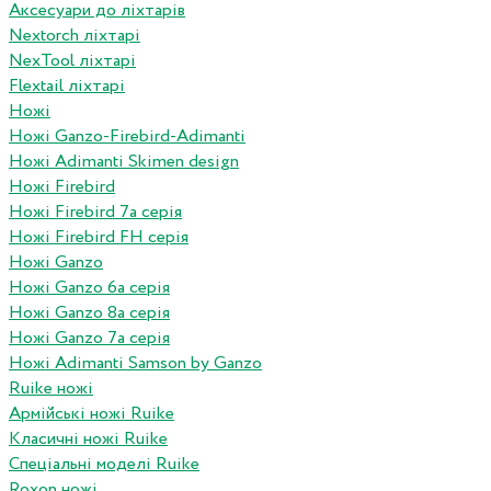
Аксесуари до ліхтарів
Nextorch ліхтарі
NexTool ліхтарі
Flextail ліхтарі
Ножі
Ножі Ganzo-Firebird-Adimanti
Ножі Adimanti Skimen design
Ножі Firebird
Ножі Firebird 7а серія
Ножі Firebird FH серія
Ножі Ganzo
Ножі Ganzo 6а серія
Ножі Ganzo 8а серія
Ножі Ganzo 7а серія
Ножі Adimanti Samson by Ganzo
Ruike ножі
Армійські ножі Ruike
Класичні ножі Ruike
Спеціальні моделі Ruike
Roxon ножi