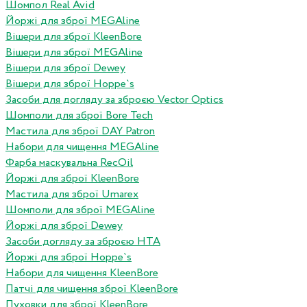
Шомпол Real Avid
Йоржі для зброї MEGAline
Вішери для зброї KleenBore
Вішери для зброї MEGAline
Вішери для зброї Dewey
Вішери для зброї Hoppe`s
Засоби для догляду за зброєю Vector Optics
Шомполи для зброї Bore Tech
Мастила для зброї DAY Patron
Набори для чищення MEGAline
Фарба маскувальна RecOil
Йоржі для зброї KleenBore
Мастила для зброї Umarex
Шомполи для зброї MEGAline
Йоржі для зброї Dewey
Засоби догляду за зброєю HTA
Йоржі для зброї Hoppe`s
Набори для чищення KleenBore
Патчі для чищення зброї KleenBore
Пуховки для зброї KleenBore