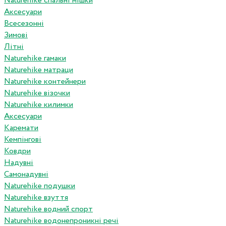
Naturehike спальні мішки
Аксесуари
Всесезонні
Зимові
Літні
Naturehike гамаки
Naturehike матраци
Naturehike контейнери
Naturehike візочки
Naturehike килимки
Аксесуари
Каремати
Кемпінгові
Ковдри
Надувні
Самонадувні
Naturehike подушки
Naturehike взуття
Naturehike водний спорт
Naturehike водонепроникні речі