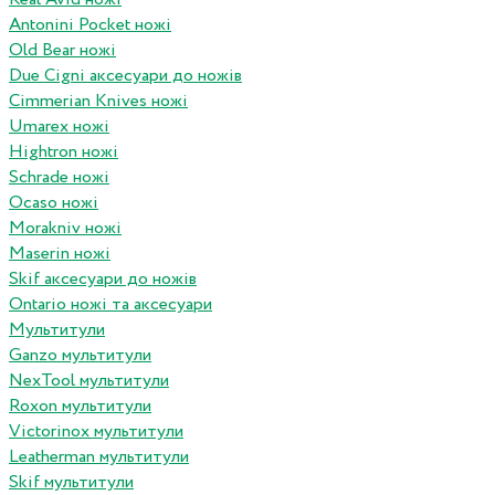
Antonini Pocket ножі
Old Bear ножі
Due Cigni аксесуари до ножів
Cimmerian Knives ножі
Umarex ножі
Hightron ножі
Schrade ножі
Ocaso ножі
Morakniv ножі
Maserin ножі
Skif аксесуари до ножів
Ontario ножі та аксесуари
Мультитули
Ganzo мультитули
NexTool мультитули
Roxon мультитули
Victorinox мультитули
Leatherman мультитули
Skif мультитули