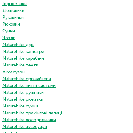
Гермомішки
Дощовики
Рукавички
Рюкзаки
Сумки
Чохли
Naturehike душ
Naturehike каністри
Naturehike карабіни
Naturehike тенти
Аксесуари
Naturehike органайзери
Naturehike питні системи
Naturehike рушники
Naturehike рюкзаки
Naturehike сумки
Naturehike трекінгові палиці
Naturehike холодильники
Naturehike аксесуари