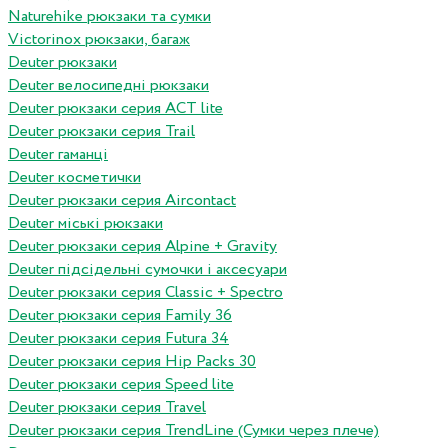
Naturehike рюкзаки та сумки
Victorinox рюкзаки, багаж
Deuter рюкзаки
Deuter велосипедні рюкзаки
Deuter рюкзаки серия ACT lite
Deuter рюкзаки серия Trail
Deuter гаманці
Deuter косметички
Deuter рюкзаки серия Aircontact
Deuter міські рюкзаки
Deuter рюкзаки серия Alpine + Gravity
Deuter підсідельні сумочки і аксесуари
Deuter рюкзаки серия Classic + Spectro
Deuter рюкзаки серия Family 36
Deuter рюкзаки серия Futura 34
Deuter рюкзаки серия Hip Packs 30
Deuter рюкзаки серия Speed lite
Deuter рюкзаки серия Travel
Deuter рюкзаки серия TrendLine (Сумки через плече)