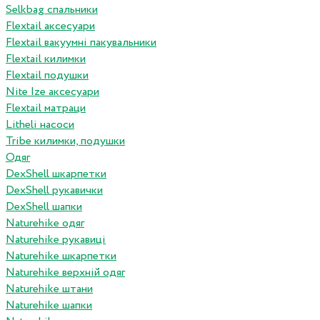
Selkbag спальники
Flextail аксесуари
Flextail вакуумні пакувальники
Flextail килимки
Flextail подушки
Nite Ize аксесуари
Flextail матраци
Litheli насоси
Tribe килимки, подушки
Одяг
DexShell шкарпетки
DexShell рукавички
DexShell шапки
Naturehike одяг
Naturehike рукавиці
Naturehike шкарпетки
Naturehike верхній одяг
Naturehike штани
Naturehike шапки