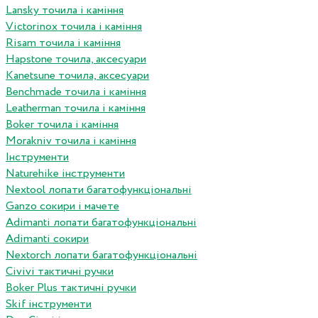
Lansky точила і каміння
Victorinox точила і каміння
Risam точила і каміння
Hapstone точила, аксесуари
Kanetsune точила, аксесуари
Benchmade точила і каміння
Leatherman точила і каміння
Boker точила і каміння
Morakniv точила і каміння
Інструменти
Naturehike інструменти
Nextool лопати багатофункціональні
Ganzo сокири і мачете
Adimanti лопати багатофункціональні
Adimanti сокири
Nextorch лопати багатофункціональні
Сivivi тактичні ручки
Boker Plus тактичні ручки
Skif інструменти