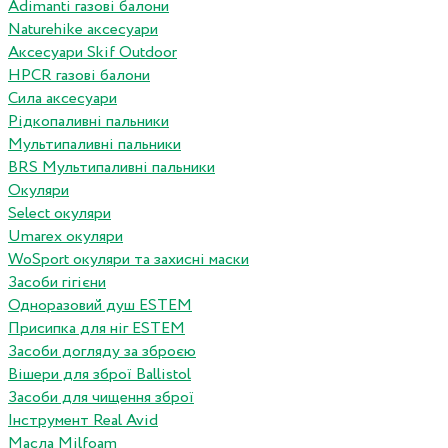
Adimanti газові балони
Naturehike аксесуари
Аксесуари Skif Outdoor
HPCR газові балони
Сила аксесуари
Рідкопаливні пальники
Мультипаливні пальники
BRS Мультипаливні пальники
Окуляри
Select окуляри
Umarex окуляри
WoSport окуляри та захисні маски
Засоби гігієни
Одноразовий душ ESTEM
Присипка для ніг ESTEM
Засоби догляду за зброєю
Вішери для зброї Ballistol
Засоби для чищення зброї
Інструмент Real Avid
Масла Milfoam