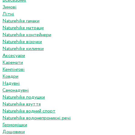
Всесезонні
Зимові
Літні
Naturehike гамаки
Naturehike матраци
Naturehike контейнери
Naturehike візочки
Naturehike килимки
Аксесуари
Каремати
Кемпінгові
Ковдри
Надувні
Самонадувні
Naturehike подушки
Naturehike взуття
Naturehike водний спорт
Naturehike водонепроникні речі
Гермомішки
Дощовики