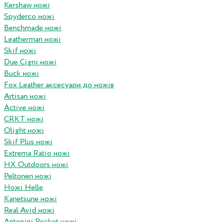
Kershaw ножі
Spyderco ножі
Benchmade ножі
Leatherman ножі
Skif ножі
Due Cigni ножі
Buck ножі
Fox Leather аксесуари до ножів
Artisan ножі
Active ножі
CRKT ножі
Olight ножі
Skif Plus ножі
Extrema Ratio ножі
HX Outdoors ножі
Peltonen ножі
Ножі Helle
Kanetsune ножі
Real Avid ножі
Antonini Pocket ножі