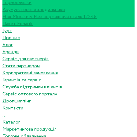
Термопляшки
Акумуляторні холодильники
Ніж Morakniv Flex нержавіюча сталь 12248
Пакет Fonarik
Гурт
Про нас
Блог
Бренди
Сервіс для партнерів
Стати партнером
Корпоративні замовлення
Гарантія та сервіс
Служба підтримки клієнтів
Сервіс оптового порталу
Дропшиппінг
Контакти
...
Каталог
Маркетингова продукція
Торгове обладнання