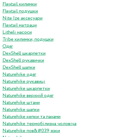
Flextail килимки
Flextail подушки
Nite Ize аксесуари
Flextail матраци
Litheli насоси
Tribe килимки, подушки
Одяг
DexShell шкарпетки
DexShell рукавички
DexShell шапки
Naturehike одяг
Naturehike рукавиці
Naturehike шкарпетки
Naturehike верхній одяг
Naturehike штани
Naturehike шапки
Naturehike кепки та панами
Naturehike термобілизна чоловіча
Naturehike пов&#039;язки