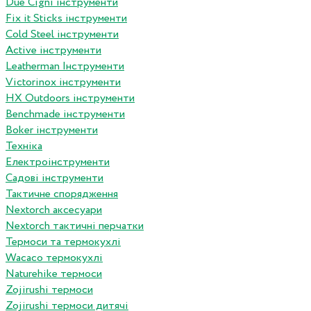
Due Cigni інструменти
Fix it Sticks інструменти
Сold Steel інструменти
Active інструменти
Leatherman Інструменти
Victorinox інструменти
HX Outdoors інструменти
Benchmade інструменти
Boker інструменти
Техніка
Електроінструменти
Садові інструменти
Тактичне спорядження
Nextorch аксесуари
Nextorch тактичні перчатки
Термоси та термокухлі
Wacaco термокухлі
Naturehike термоси
Zojirushi термоси
Zojirushi термоси дитячі