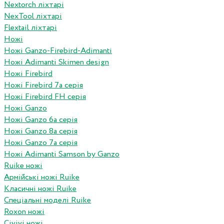
Nextorch ліхтарі
NexTool ліхтарі
Flextail ліхтарі
Ножі
Ножі Ganzo-Firebird-Adimanti
Ножі Adimanti Skimen design
Ножі Firebird
Ножі Firebird 7а серія
Ножі Firebird FH серія
Ножі Ganzo
Ножі Ganzo 6а серія
Ножі Ganzo 8а серія
Ножі Ganzo 7а серія
Ножі Adimanti Samson by Ganzo
Ruike ножі
Армійські ножі Ruike
Класичні ножі Ruike
Спеціальні моделі Ruike
Roxon ножi
Civivi ножі