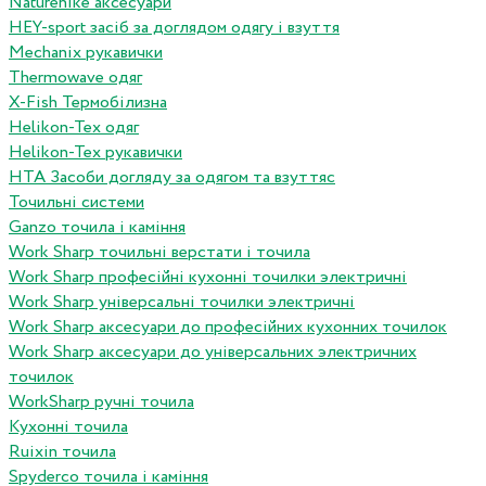
Naturehike аксесуари
HEY-sport засіб за доглядом одягу і взуття
Mechanix рукавички
Thermowave одяг
X-Fish Термобілизна
Helikon-Tex одяг
Helikon-Tex рукавички
HTA Засоби догляду за одягом та взуттяс
Точильні системи
Ganzo точила і каміння
Work Sharp точильні верстати і точила
Work Sharp професiйнi кухоннi точилки электричнi
Work Sharp унiверсальнi точилки электричнi
Work Sharp аксесуари до професiйних кухонних точилок
Work Sharp аксесуари до унiверсальних электричних
точилок
WorkSharp ручні точила
Кухонні точила
Ruixin точила
Spyderco точила і каміння