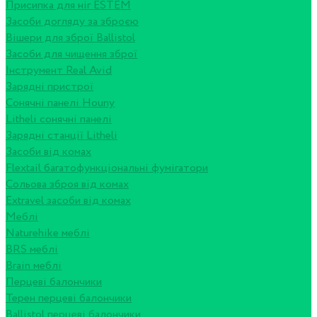
Присипка для ніг ESTEM
Засоби догляду за зброєю
Вішери для зброї Ballistol
Засоби для чищення зброї
Інструмент Real Avid
Зарядні пристрої
Сонячні панелі Houny
Litheli сонячні панелі
Зарядні станції Litheli
Засоби від комах
Flextail багатофункціональні фумігатори
Сольова зброя від комах
Extravel засоби від комах
Меблі
Naturehike меблі
BRS меблі
Brain меблі
Перцеві балончики
Терен перцеві балончики
Ballistol перцеві балончики