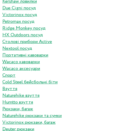
Kershaw ловилки
Due Cigni посуд
Victorinox посуд
Petromax посуд
Ridge Monkey посуд
HX Outdoors посуд
Столові прибори Active
Nextool посуд
Портативні кавоварки
Wacaco кавоварки
Wacaco аксесуари
Спорт
Cold Steel бейсбольні біти
Взуття
Naturehike взуття
Humtto взуття
Рюкзаки, багаж
Naturehike рюкзаки та сумки
Victorinox рюкзаки, багаж
Deuter рюкзаки