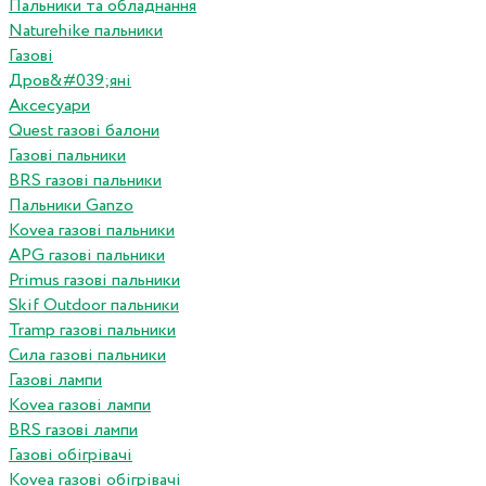
Пальники та обладнання
Naturehike пальники
Газові
Дров&#039;яні
Аксесуари
Quest газові балони
Газові пальники
BRS газові пальники
Пальники Ganzo
Kovea газові пальники
APG газові пальники
Primus газові пальники
Skif Outdoor пальники
Tramp газові пальники
Сила газові пальники
Газові лампи
Kovea газові лампи
BRS газові лампи
Газові обігрівачі
Kovea газові обігрівачі