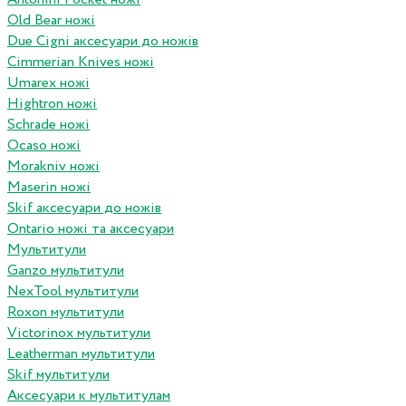
Old Bear ножі
Due Cigni аксесуари до ножів
Cimmerian Knives ножі
Umarex ножі
Hightron ножі
Schrade ножі
Ocaso ножі
Morakniv ножі
Maserin ножі
Skif аксесуари до ножів
Ontario ножі та аксесуари
Мультитули
Ganzo мультитули
NexTool мультитули
Roxon мультитули
Victorinox мультитули
Leatherman мультитули
Skif мультитули
Аксесуари к мультитулам