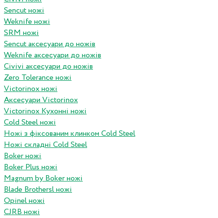
Sencut ножі
Weknife ножі
SRM ножі
Sencut аксесуари до ножів
Weknife аксесуари до ножів
Civivi аксесуари до ножів
Zero Tolerance ножі
Victorinox ножі
Аксесуари Victorinox
Victorinox Кухонні ножі
Cold Steel ножі
Ножі з фіксованим клинком Cold Steel
Ножі складні Cold Steel
Boker ножі
Boker Plus ножі
Magnum by Boker ножі
Blade Brothersl ножі
Opinel ножі
CJRB ножі