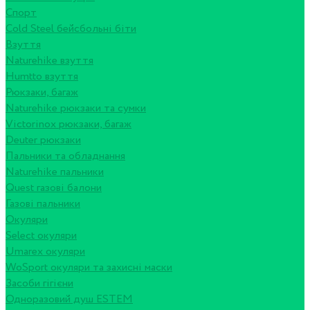
Спорт
Cold Steel бейсбольні біти
Взуття
Naturehike взуття
Humtto взуття
Рюкзаки, багаж
Naturehike рюкзаки та сумки
Victorinox рюкзаки, багаж
Deuter рюкзаки
Пальники та обладнання
Naturehike пальники
Quest газові балони
Газові пальники
Окуляри
Select окуляри
Umarex окуляри
WoSport окуляри та захисні маски
Засоби гігієни
Одноразовий душ ESTEM