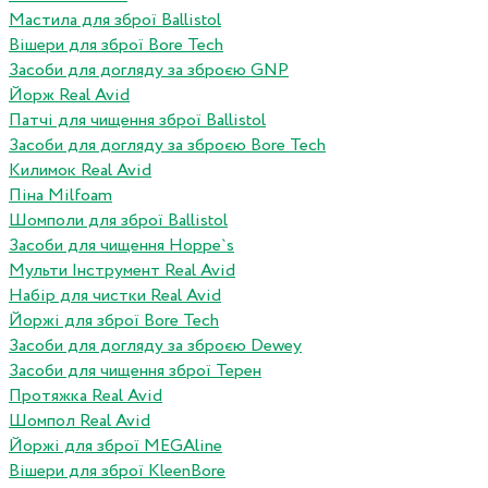
Мастила для зброї Ballistol
Вішери для зброї Bore Tech
Засоби для догляду за зброєю GNP
Йорж Real Avid
Патчі для чищення зброї Ballistol
Засоби для догляду за зброєю Bore Tech
Килимок Real Avid
Піна Milfoam
Шомполи для зброї Ballistol
Засоби для чищення Hoppe`s
Мульти Інструмент Real Avid
Набір для чистки Real Avid
Йоржі для зброї Bore Tech
Засоби для догляду за зброєю Dewey
Засоби для чищення зброї Терен
Протяжка Real Avid
Шомпол Real Avid
Йоржі для зброї MEGAline
Вішери для зброї KleenBore