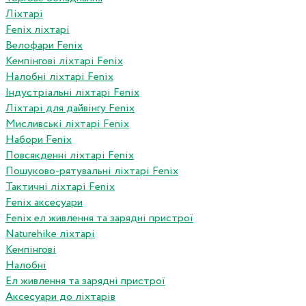
Ліхтарі
Fenix ліхтарі
Велофари Fenix
Кемпінгові ліхтарі Fenix
Налобні ліхтарі Fenix
Індустріальні ліхтарі Fenix
Ліхтарі для дайвінгу Fenix
Мисливські ліхтарі Fenix
Набори Fenix
Повсякденні ліхтарі Fenix
Пошуково-рятувальні ліхтарі Fenix
Тактичні ліхтарі Fenix
Fenix аксесуари
Fenix ел живлення та зарядні пристрої
Naturehike ліхтарі
Кемпінгові
Налобні
Ел живлення та зарядні пристрої
Аксесуари до ліхтарів