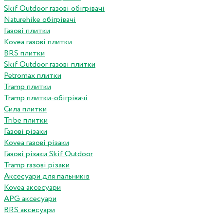
Skif Outdoor газові обігрівачі
Naturehike обігрівачі
Газові плитки
Kovea газові плитки
BRS плитки
Skif Outdoor газові плитки
Petromax плитки
Tramp плитки
Tramp плитки-обігрівачі
Сила плитки
Tribe плитки
Газові різаки
Kovea газові різаки
Газові різаки Skif Outdoor
Tramp газові різаки
Аксесуари для пальників
Kovea аксесуари
APG аксесуари
BRS аксесуари