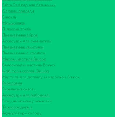
Sabre Red перцеві балончики
Оптичні прилади
Біноклі
Монокуляри
Підзорні труби
Пневматична зброя
Аксесуари для пневматики
Пневматичні гвинтівки
Пневматичні пістолети
Масла і мастила Brunox
Велосипедні мастила Brunox
Інгібітори корозії Brunox
Мастила для догляду за карбоном Brunox
Риболовля
Рибальські снасті
Аксесуари для риболовлі
Все для монтажу оснастки
Термопродукція
Акумулятори холоду