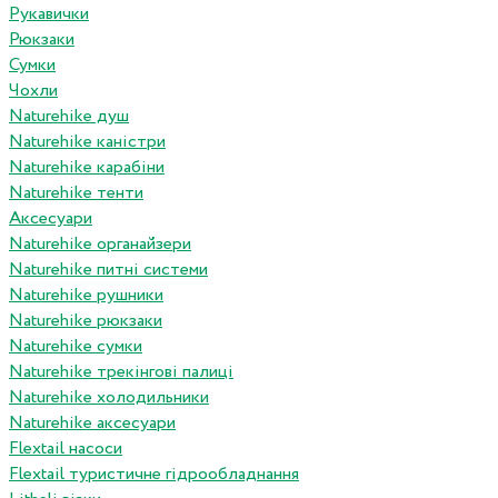
Рукавички
Рюкзаки
Сумки
Чохли
Naturehike душ
Naturehike каністри
Naturehike карабіни
Naturehike тенти
Аксесуари
Naturehike органайзери
Naturehike питні системи
Naturehike рушники
Naturehike рюкзаки
Naturehike сумки
Naturehike трекінгові палиці
Naturehike холодильники
Naturehike аксесуари
Flextail насоси
Flextail туристичне гідрообладнання