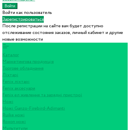
Войти как пользователь
Зарегистрироваться
После регистрации на сайте вам будет доступно
отслеживание состояния заказов, личный кабинет и другие
новые возможности
Каталог
Маркетингова продукція
Торгове обладнання
Ліхтарі
Fenix ліхтарі
Fenix аксесуари
Fenix ел живлення та зарядні пристрої
Ножі
Ножі Ganzo-Firebird-Adimanti
Ruike ножі
Roxon ножi
Мультитули