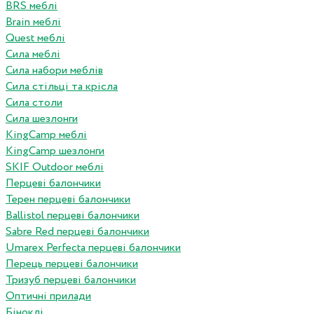
BRS меблі
Brain меблі
Quest меблі
Сила меблі
Сила набори меблів
Сила стільці та крісла
Сила столи
Сила шезлонги
KingCamp меблі
KingCamp шезлонги
SKIF Outdoor меблі
Перцеві балончики
Терен перцеві балончики
Ballistol перцеві балончики
Sabre Red перцеві балончики
Umarex Perfecta перцеві балончики
Перець перцеві балончики
Тризуб перцеві балончики
Оптичні прилади
Біноклі