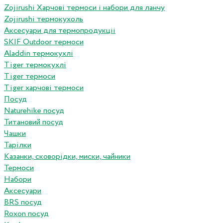
Zojirushi Харчові термоси і набори для ланчу
Zojirushi термокухоль
Аксесуари для термопродукціі
SKIF Outdoor термоси
Aladdin термокухлі
Tiger термокухлі
Tiger термоси
Tiger харчові термоси
Посуд
Naturehike посуд
Титановий посуд
Чашки
Тарілки
Казанки, сковорідки, миски, чайники
Термоси
Набори
Аксесуари
BRS посуд
Roxon посуд