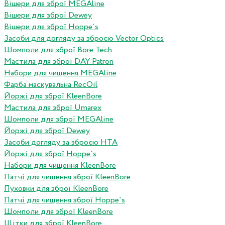
Вішери для зброї MEGAline
Вішери для зброї Dewey
Вішери для зброї Hoppe`s
Засоби для догляду за зброєю Vector Optics
Шомполи для зброї Bore Tech
Мастила для зброї DAY Patron
Набори для чищення MEGAline
Фарба маскувальна RecOil
Йоржі для зброї KleenBore
Мастила для зброї Umarex
Шомполи для зброї MEGAline
Йоржі для зброї Dewey
Засоби догляду за зброєю HTA
Йоржі для зброї Hoppe`s
Набори для чищення KleenBore
Патчі для чищення зброї KleenBore
Пуховки для зброї KleenBore
Патчі для чищення зброї Hoppe`s
Шомполи для зброї KleenBore
Щітки для зброї KleenBore