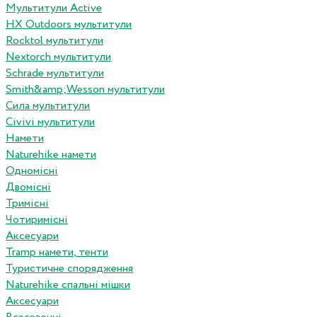
Мультитули Active
HX Outdoors мультитули
Rocktol мультитули
Nextorch мультитули
Schrade мультитули
Smith&amp;Wesson мультитули
Сила мультитули
Civivi мультитули
Намети
Naturehike намети
Одномісні
Двомісні
Тримісні
Чотиримісні
Аксесуари
Tramp намети, тенти
Туристичне спорядження
Naturehike спальні мішки
Аксесуари