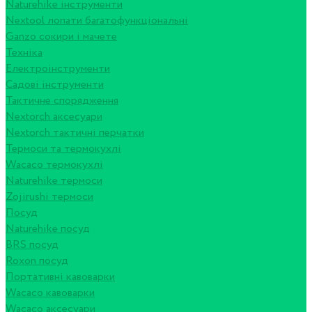
Naturehike інструменти
Nextool лопати багатофункціональні
Ganzo сокири і мачете
Техніка
Електроінструменти
Садові інструменти
Тактичне спорядження
Nextorch аксесуари
Nextorch тактичні перчатки
Термоси та термокухлі
Wacaco термокухлі
Naturehike термоси
Zojirushi термоси
Посуд
Naturehike посуд
BRS посуд
Roxon посуд
Портативні кавоварки
Wacaco кавоварки
Wacaco аксесуари