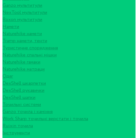
Ganzo мультитули
NexTool мультитули
Roxon мультитули
Намети
Naturehike намети
Tramp намети, тенти
Туристичне спорядження
Naturehike спальні мішки
Naturehike гамаки
Naturehike матраци
Одяг
DexShell шкарпетки
DexShell рукавички
DexShell шапки
Точильні системи
Ganzo точила і каміння
Work Sharp точильні верстати і точила
Ruixin точила
Інструменти