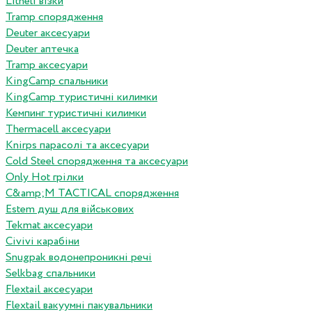
Litheli візки
Tramp спорядження
Deuter аксесуари
Deuter аптечка
Tramp аксесуари
KingCamp спальники
KingCamp туристичні килимки
Кемпинг туристичні килимки
Thermacell аксесуари
Knirps парасолі та аксесуари
Cold Steel спорядження та аксесуари
Only Hot грілки
C&amp;M TACTICAL спорядження
Estem душ для військових
Tekmat аксесуари
Сivivi карабіни
Snugpak водонепроникні речі
Selkbag спальники
Flextail аксесуари
Flextail вакуумні пакувальники