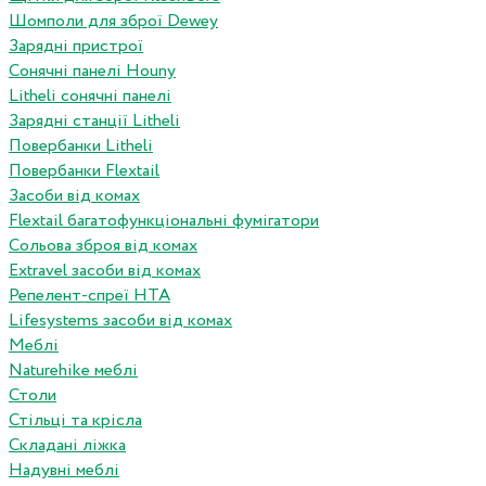
Шомполи для зброї Dewey
Зарядні пристрої
Сонячні панелі Houny
Litheli сонячні панелі
Зарядні станції Litheli
Повербанки Litheli
Повербанки Flextail
Засоби від комах
Flextail багатофункціональні фумігатори
Сольова зброя від комах
Extravel засоби від комах
Репелент-спреї HTA
Lifesystems засоби від комах
Меблі
Naturehike меблі
Столи
Стільці та крісла
Складані ліжка
Надувні меблі