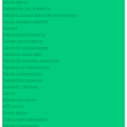
Інструменти
Naturehike інструменти
Nextool лопати багатофункціональні
Ganzo сокири і мачете
Техніка
Електроінструменти
Садові інструменти
Тактичне спорядження
Nextorch аксесуари
Nextorch тактичні перчатки
Термоси та термокухлі
Wacaco термокухлі
Naturehike термоси
Zojirushi термоси
Посуд
Naturehike посуд
BRS посуд
Roxon посуд
Портативні кавоварки
Wacaco кавоварки