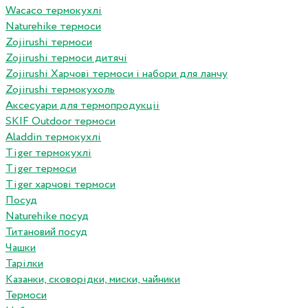
Wacaco термокухлі
Naturehike термоси
Zojirushi термоси
Zojirushi термоси дитячі
Zojirushi Харчові термоси і набори для ланчу
Zojirushi термокухоль
Аксесуари для термопродукціі
SKIF Outdoor термоси
Aladdin термокухлі
Tiger термокухлі
Tiger термоси
Tiger харчові термоси
Посуд
Naturehike посуд
Титановий посуд
Чашки
Тарілки
Казанки, сковорідки, миски, чайники
Термоси