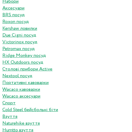
Набори
Аксесуари
BRS посуд
Roxon посуд
Kershaw ловилки
Due Cigni посуд
Victorinox посуд
Petromax посуд
Ridge Monkey посуд
HX Outdoors посуд
Столові прибори Active
Nextool посуд
Портативні кавоварки
Wacaco кавоварки
Wacaco аксесуари
Спорт
Cold Steel бейсбольні біти
Взуття
Naturehike взуття
Humtto взуття