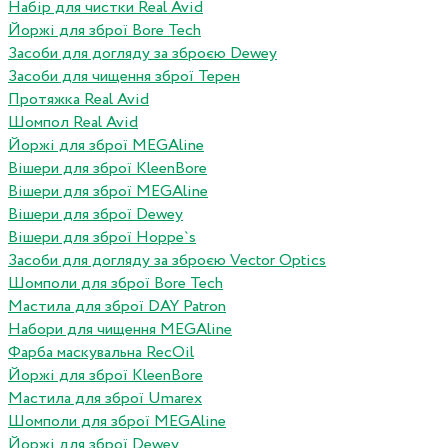
Набір для чистки Real Avid
Йоржі для зброї Bore Tech
Засоби для догляду за зброєю Dewey
Засоби для чищення зброї Терен
Протяжка Real Avid
Шомпол Real Avid
Йоржі для зброї MEGAline
Вішери для зброї KleenBore
Вішери для зброї MEGAline
Вішери для зброї Dewey
Вішери для зброї Hoppe`s
Засоби для догляду за зброєю Vector Optics
Шомполи для зброї Bore Tech
Мастила для зброї DAY Patron
Набори для чищення MEGAline
Фарба маскувальна RecOil
Йоржі для зброї KleenBore
Мастила для зброї Umarex
Шомполи для зброї MEGAline
Йоржі для зброї Dewey