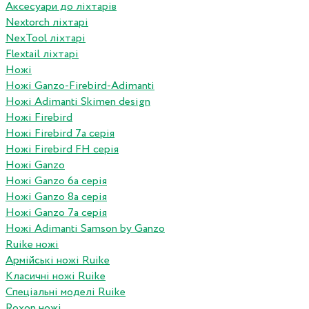
Аксесуари до ліхтарів
Nextorch ліхтарі
NexTool ліхтарі
Flextail ліхтарі
Ножі
Ножі Ganzo-Firebird-Adimanti
Ножі Adimanti Skimen design
Ножі Firebird
Ножі Firebird 7а серія
Ножі Firebird FH серія
Ножі Ganzo
Ножі Ganzo 6а серія
Ножі Ganzo 8а серія
Ножі Ganzo 7а серія
Ножі Adimanti Samson by Ganzo
Ruike ножі
Армійські ножі Ruike
Класичні ножі Ruike
Спеціальні моделі Ruike
Roxon ножi