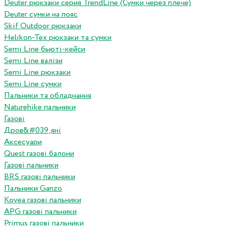
Deuter рюкзаки серия TrendLine (Сумки через плече)
Deuter сумки на пояс
Skif Outdoor рюкзаки
Helikon-Tex рюкзаки та сумки
Semi Line бьюті-кейси
Semi Line валізи
Semi Line рюкзаки
Semi Line сумки
Пальники та обладнання
Naturehike пальники
Газові
Дров&#039;яні
Аксесуари
Quest газові балони
Газові пальники
BRS газові пальники
Пальники Ganzo
Kovea газові пальники
APG газові пальники
Primus газові пальники