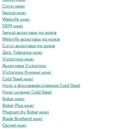
Civivi ножі
Sencut ножі
Weknife ножі
SRM ножі
Sencut аксесуари до ножів
Weknife аксесуари до ножів
Civivi аксесуари до ножів
Zero Tolerance ножі
Victorinox ножі
Аксесуари Victorinox
Victorinox Кухонні ножі
Cold Steel ножі
Ножі з фіксованим клинком Cold Steel
Ножі складні Cold Steel
Boker ножі
Boker Plus ножі
Magnum by Boker ножі
Blade Brothersl ножі
Opinel ножі