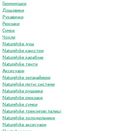
Гермомішки
Дощовики
Рукавички
Рюкзаки
Сумки
Чохли
Naturehike душ
Naturehike каністри
Naturehike карабіни
Naturehike тенти
Аксесуари
Naturehike органайзери
Naturehike питні системи
Naturehike рушники
Naturehike рюкзаки
Naturehike сумки
Naturehike трекінгові палиці
Naturehike холодильники
Naturehike аксесуари