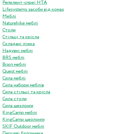
Репелент-спреї HTA
Lifesystems засоби від комах
Меблі
Naturehike меблі
Столи
Стільці та крісла
Складані ліжка
Надувні меблі
BRS меблі
Brain меблі
Quest меблі
Сила меблі
Сила набори меблів
Сила стільці та крісла
Сила столи
Сила шезлонги
KingCamp меблі
KingCamp шезлонги
SKIF Outdoor меблі
Перцеві балончики