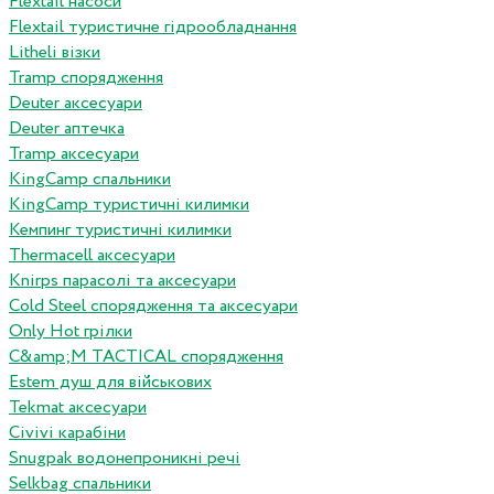
Flextail насоси
Flextail туристичне гідрообладнання
Litheli візки
Tramp спорядження
Deuter аксесуари
Deuter аптечка
Tramp аксесуари
KingCamp спальники
KingCamp туристичні килимки
Кемпинг туристичні килимки
Thermacell аксесуари
Knirps парасолі та аксесуари
Cold Steel спорядження та аксесуари
Only Hot грілки
C&amp;M TACTICAL спорядження
Estem душ для військових
Tekmat аксесуари
Сivivi карабіни
Snugpak водонепроникні речі
Selkbag спальники