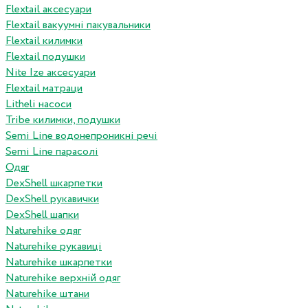
Flextail аксесуари
Flextail вакуумні пакувальники
Flextail килимки
Flextail подушки
Nite Ize аксесуари
Flextail матраци
Litheli насоси
Tribe килимки, подушки
Semi Line водонепроникні речі
Semi Line парасолі
Одяг
DexShell шкарпетки
DexShell рукавички
DexShell шапки
Naturehike одяг
Naturehike рукавиці
Naturehike шкарпетки
Naturehike верхній одяг
Naturehike штани