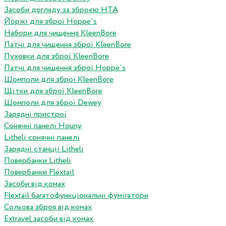
Засоби догляду за зброєю HTA
Йоржі для зброї Hoppe`s
Набори для чищення KleenBore
Патчі для чищення зброї KleenBore
Пуховки для зброї KleenBore
Патчі для чищення зброї Hoppe`s
Шомполи для зброї KleenBore
Щітки для зброї KleenBore
Шомполи для зброї Dewey
Зарядні пристрої
Сонячні панелі Houny
Litheli сонячні панелі
Зарядні станції Litheli
Повербанки Litheli
Повербанки Flextail
Засоби від комах
Flextail багатофункціональні фумігатори
Сольова зброя від комах
Extravel засоби від комах