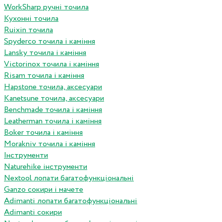
WorkSharp ручні точила
Кухонні точила
Ruixin точила
Spyderco точила і каміння
Lansky точила і каміння
Victorinox точила і каміння
Risam точила і каміння
Hapstone точила, аксесуари
Kanetsune точила, аксесуари
Benchmade точила і каміння
Leatherman точила і каміння
Boker точила і каміння
Morakniv точила і каміння
Інструменти
Naturehike інструменти
Nextool лопати багатофункціональні
Ganzo сокири і мачете
Adimanti лопати багатофункціональні
Adimanti сокири