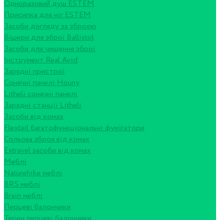
Одноразовий душ ESTEM
Присипка для ніг ESTEM
Засоби догляду за зброєю
Вішери для зброї Ballistol
Засоби для чищення зброї
Інструмент Real Avid
Зарядні пристрої
Сонячні панелі Houny
Litheli сонячні панелі
Зарядні станції Litheli
Засоби від комах
Flextail багатофункціональні фумігатори
Сольова зброя від комах
Extravel засоби від комах
Меблі
Naturehike меблі
BRS меблі
Brain меблі
Перцеві балончики
Терен перцеві балончики