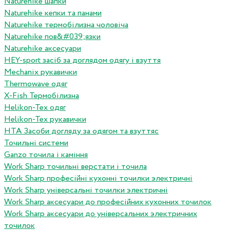
Naturehike шапки
Naturehike кепки та панами
Naturehike термобілизна чоловіча
Naturehike пов&#039;язки
Naturehike аксесуари
HEY-sport засіб за доглядом одягу і взуття
Mechanix рукавички
Thermowave одяг
X-Fish Термобілизна
Helikon-Tex одяг
Helikon-Tex рукавички
HTA Засоби догляду за одягом та взуттяс
Точильні системи
Ganzo точила і каміння
Work Sharp точильні верстати і точила
Work Sharp професiйнi кухоннi точилки электричнi
Work Sharp унiверсальнi точилки электричнi
Work Sharp аксесуари до професiйних кухонних точилок
Work Sharp аксесуари до унiверсальних электричних
точилок