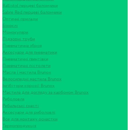
Ballistol перцеві балончики
Sabre Red перцеві балончики
Оптичні прилади
Біноклі
Монокуляри
Підзорні труби
Пневматична зброя
Аксесуари для пневматики
Пневматичні гвинтівки
Пневматичні пістолети
Масла і мастила Brunox
Велосипедні мастила Brunox
Інгібітори корозії Brunox
Мастила для догляду за карбоном Brunox
Риболовля
Рибальські снасті
Аксесуари для риболовлі
Все для монтажу оснастки
Термопродукція