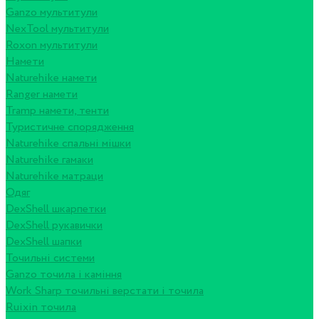
Ganzo мультитули
NexTool мультитули
Roxon мультитули
Намети
Naturehike намети
Ranger намети
Tramp намети, тенти
Туристичне спорядження
Naturehike спальні мішки
Naturehike гамаки
Naturehike матраци
Одяг
DexShell шкарпетки
DexShell рукавички
DexShell шапки
Точильні системи
Ganzo точила і каміння
Work Sharp точильні верстати і точила
Ruixin точила