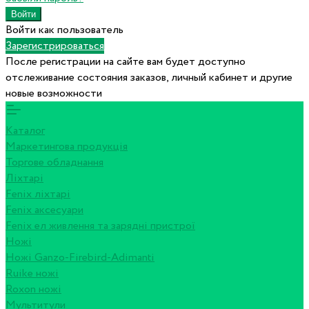
Войти как пользователь
Зарегистрироваться
После регистрации на сайте вам будет доступно
отслеживание состояния заказов, личный кабинет и другие
новые возможности
Каталог
Маркетингова продукція
Торгове обладнання
Ліхтарі
Fenix ліхтарі
Fenix аксесуари
Fenix ел живлення та зарядні пристрої
Ножі
Ножі Ganzo-Firebird-Adimanti
Ruike ножі
Roxon ножi
Мультитули