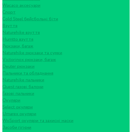
Wacaco аксесуари
Спорт
Cold Steel бейсбольні біти
Взуття
Naturehike взуття
Humtto взуття
Рюкзаки, багаж
Naturehike рюкзаки та сумки
Victorinox рюкзаки, багаж
Deuter рюкзаки
Пальники та обладнання
Naturehike пальники
Quest газові балони
Газові пальники
Окуляри
Select окуляри
Umarex окуляри
WoSport окуляри та захисні маски
Засоби гігієни