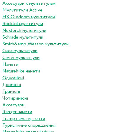
Аксесуари к мультитулам
Мультитули Active
HX Outdoors мультитули
Rocktol мультитули
Nextorch мультитули
Schrade мультитули
Smith&amp;Wesson мультитули
Сила мультитули
Civivi мультитули
Намети
Naturehike намети
Одномісні
Двомісні
Тримісні
Чотиримісні
Аксесуари
Ranger намети
Tramp намети, тенти
Туристичне спорядження