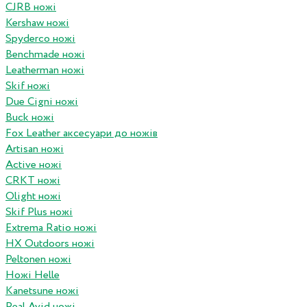
CJRB ножі
Kershaw ножі
Spyderco ножі
Benchmade ножі
Leatherman ножі
Skif ножі
Due Cigni ножі
Buck ножі
Fox Leather аксесуари до ножів
Artisan ножі
Active ножі
CRKT ножі
Olight ножі
Skif Plus ножі
Extrema Ratio ножі
HX Outdoors ножі
Peltonen ножі
Ножі Helle
Kanetsune ножі
Real Avid ножі