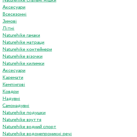
Naturehike спальні мішки
Аксесуари
Всесезонні
Зимові
Літні
Naturehike гамаки
Naturehike матраци
Naturehike контейнери
Naturehike візочки
Naturehike килимки
Аксесуари
Каремати
Кемпінгові
Ковдри
Надувні
Самонадувні
Naturehike подушки
Naturehike взуття
Naturehike водний спорт
Naturehike водонепроникні речі