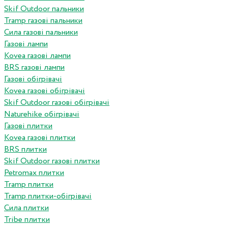
Skif Outdoor пальники
Tramp газові пальники
Сила газові пальники
Газові лампи
Kovea газові лампи
BRS газові лампи
Газові обігрівачі
Kovea газові обігрівачі
Skif Outdoor газові обігрівачі
Naturehike обігрівачі
Газові плитки
Kovea газові плитки
BRS плитки
Skif Outdoor газові плитки
Petromax плитки
Tramp плитки
Tramp плитки-обігрівачі
Сила плитки
Tribe плитки