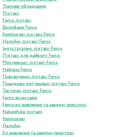
Торгове обладнання
Ліхтарі
Fenix ліхтарі
Велофари Fenix
Кемпінгові ліхтарі Fenix
Налобні ліхтарі Fenix
Індустріальні ліхтарі Fenix
Ліхтарі для дайвінгу Fenix
Мисливські ліхтарі Fenix
Набори Fenix
Повсякденні ліхтарі Fenix
Пошуково-рятувальні ліхтарі Fenix
Тактичні ліхтарі Fenix
Fenix аксесуари
Fenix ел живлення та зарядні пристрої
Naturehike ліхтарі
Кемпінгові
Налобні
Ел живлення та зарядні пристрої