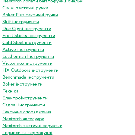
Nextorch лопати багатофункціональні
Сivivi тактичні ручки
Boker Plus тактичні ручки
Skif інструменти
Due Cigni інструменти
Fix it Sticks інструменти
Сold Steel інструменти
Active інструменти
Leatherman Інструменти
Victorinox інструменти
HX Outdoors інструменти
Benchmade інструменти
Boker інструменти
Техніка
Електроінструменти
Садові інструменти
Тактичне спорядження
Nextorch аксесуари
Nextorch тактичні перчатки
Термоси та термокухлі