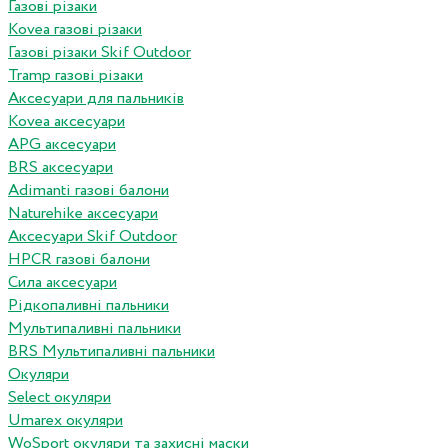
Газові різаки
Kovea газові різаки
Газові різаки Skif Outdoor
Tramp газові різаки
Аксесуари для пальників
Kovea аксесуари
APG аксесуари
BRS аксесуари
Adimanti газові балони
Naturehike аксесуари
Аксесуари Skif Outdoor
HPCR газові балони
Сила аксесуари
Рідкопаливні пальники
Мультипаливні пальники
BRS Мультипаливні пальники
Окуляри
Select окуляри
Umarex окуляри
WoSport окуляри та захисні маски