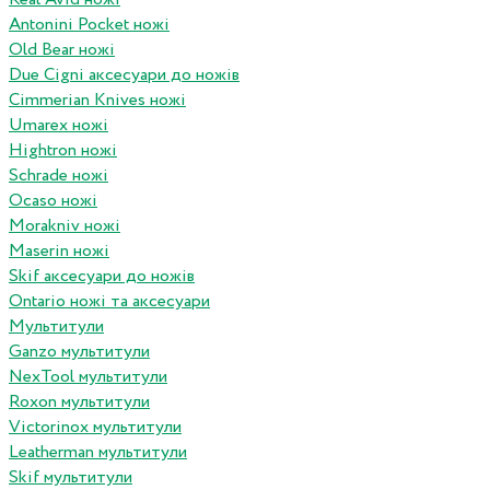
Antonini Pocket ножі
Old Bear ножі
Due Cigni аксесуари до ножів
Cimmerian Knives ножі
Umarex ножі
Hightron ножі
Schrade ножі
Ocaso ножі
Morakniv ножі
Maserin ножі
Skif аксесуари до ножів
Ontario ножі та аксесуари
Мультитули
Ganzo мультитули
NexTool мультитули
Roxon мультитули
Victorinox мультитули
Leatherman мультитули
Skif мультитули