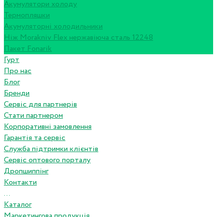
Акумулятори холоду
Термопляшки
Акумуляторні холодильники
Ніж Morakniv Flex нержавіюча сталь 12248
Пакет Fonarik
Гурт
Про нас
Блог
Бренди
Сервіс для партнерів
Стати партнером
Корпоративні замовлення
Гарантія та сервіс
Служба підтримки клієнтів
Сервіс оптового порталу
Дропшиппінг
Контакти
...
Каталог
Маркетингова продукція