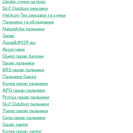
Deuter сумки на пояс
Skif Outdoor рюкзаки
Helikon-Tex рюкзаки та сумки
Пальники та обладнання
Naturehike пальники
Газові
Дров&#039;яні
Аксесуари
Quest газові балони
Газові пальники
BRS газові пальники
Пальники Ganzo
Kovea газові пальники
APG газові пальники
Primus газові пальники
Skif Outdoor пальники
Tramp газові пальники
Сила газові пальники
Газові лампи
Kovea газові лампи