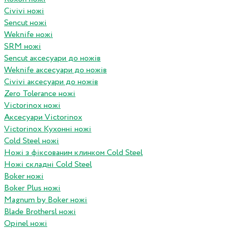
Civivi ножі
Sencut ножі
Weknife ножі
SRM ножі
Sencut аксесуари до ножів
Weknife аксесуари до ножів
Civivi аксесуари до ножів
Zero Tolerance ножі
Victorinox ножі
Аксесуари Victorinox
Victorinox Кухонні ножі
Cold Steel ножі
Ножі з фіксованим клинком Cold Steel
Ножі складні Cold Steel
Boker ножі
Boker Plus ножі
Magnum by Boker ножі
Blade Brothersl ножі
Opinel ножі