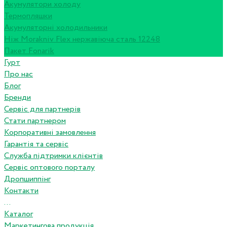
Акумулятори холоду
Термопляшки
Акумуляторні холодильники
Ніж Morakniv Flex нержавіюча сталь 12248
Пакет Fonarik
Гурт
Про нас
Блог
Бренди
Сервіс для партнерів
Стати партнером
Корпоративні замовлення
Гарантія та сервіс
Служба підтримки клієнтів
Сервіс оптового порталу
Дропшиппінг
Контакти
...
Каталог
Маркетингова продукція