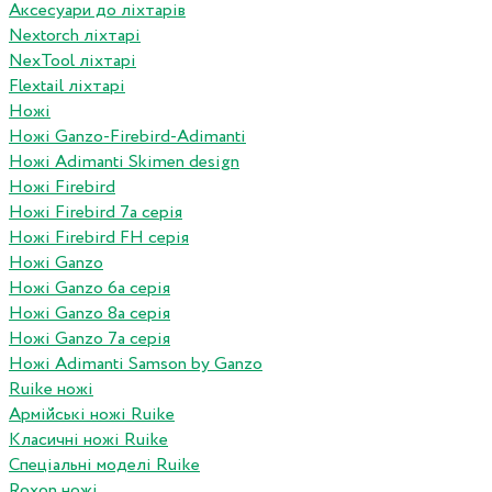
Аксесуари до ліхтарів
Nextorch ліхтарі
NexTool ліхтарі
Flextail ліхтарі
Ножі
Ножі Ganzo-Firebird-Adimanti
Ножі Adimanti Skimen design
Ножі Firebird
Ножі Firebird 7а серія
Ножі Firebird FH серія
Ножі Ganzo
Ножі Ganzo 6а серія
Ножі Ganzo 8а серія
Ножі Ganzo 7а серія
Ножі Adimanti Samson by Ganzo
Ruike ножі
Армійські ножі Ruike
Класичні ножі Ruike
Спеціальні моделі Ruike
Roxon ножi