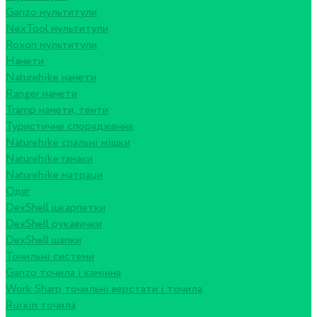
Ganzo мультитули
NexTool мультитули
Roxon мультитули
Намети
Naturehike намети
Ranger намети
Tramp намети, тенти
Туристичне спорядження
Naturehike спальні мішки
Naturehike гамаки
Naturehike матраци
Одяг
DexShell шкарпетки
DexShell рукавички
DexShell шапки
Точильні системи
Ganzo точила і каміння
Work Sharp точильні верстати і точила
Ruixin точила