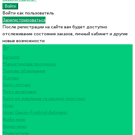
Войти как пользователь
Зарегистрироваться
После регистрации на сайте вам будет доступно
отслеживание состояния заказов, личный кабинет и другие
новые возможности
Каталог
Маркетингова продукція
Торгове обладнання
Ліхтарі
Fenix ліхтарі
Fenix аксесуари
Fenix ел живлення та зарядні пристрої
Ножі
Ножі Ganzo-Firebird-Adimanti
Ruike ножі
Roxon ножi
Мультитули