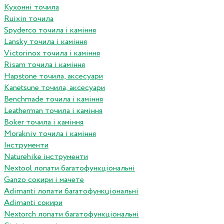
Кухонні точила
Ruixin точила
Spyderco точила і каміння
Lansky точила і каміння
Victorinox точила і каміння
Risam точила і каміння
Hapstone точила, аксесуари
Kanetsune точила, аксесуари
Benchmade точила і каміння
Leatherman точила і каміння
Boker точила і каміння
Morakniv точила і каміння
Інструменти
Naturehike інструменти
Nextool лопати багатофункціональні
Ganzo сокири і мачете
Adimanti лопати багатофункціональні
Adimanti сокири
Nextorch лопати багатофункціональні