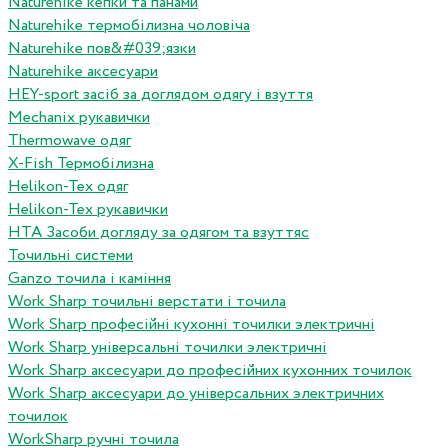
Naturehike кепки та панами
Naturehike термобілизна чоловіча
Naturehike пов&#039;язки
Naturehike аксесуари
HEY-sport засіб за доглядом одягу і взуття
Mechanix рукавички
Thermowave одяг
X-Fish Термобілизна
Helikon-Tex одяг
Helikon-Tex рукавички
HTA Засоби догляду за одягом та взуттяс
Точильні системи
Ganzo точила і каміння
Work Sharp точильні верстати і точила
Work Sharp професiйнi кухоннi точилки электричнi
Work Sharp унiверсальнi точилки электричнi
Work Sharp аксесуари до професiйних кухонних точилок
Work Sharp аксесуари до унiверсальних электричних
точилок
WorkSharp ручні точила