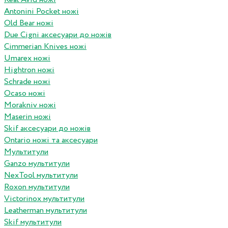
Antonini Pocket ножі
Old Bear ножі
Due Cigni аксесуари до ножів
Cimmerian Knives ножі
Umarex ножі
Hightron ножі
Schrade ножі
Ocaso ножі
Morakniv ножі
Maserin ножі
Skif аксесуари до ножів
Ontario ножі та аксесуари
Мультитули
Ganzo мультитули
NexTool мультитули
Roxon мультитули
Victorinox мультитули
Leatherman мультитули
Skif мультитули