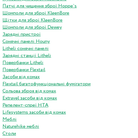
Патчі для чищення зброї Hoppe`s
Шомполи для зброї KleenBore
Щітки для зброї KleenBore
Шомполи для зброї Dewey
Зарядні пристрої
Сонячні панелі Houny
Litheli сонячні панелі
Зарядні станції Litheli
Повербанки Litheli
Повербанки Flextail
Засоби від комах
Flextail багатофункціональні фумігатори
Сольова зброя від комах
Extravel засоби від комах
Репелент-спреї HTA
Lifesystems засоби від комах
Меблі
Naturehike меблі
Столи