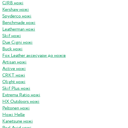
CJRB ножі
Kershaw ножі
Spyderco ножі
Benchmade ножі
Leatherman ножі
Skif ножі
Due Cigni ножі
Buck ножі
Fox Leather аксесуари до ножів
Artisan ножі
Active ножі
CRKT ножі
Olight ножі
Skif Plus ножі
Extrema Ratio ножі
HX Outdoors ножі
Peltonen ножі
Ножі Helle
Kanetsune ножі
Real Avid ножі