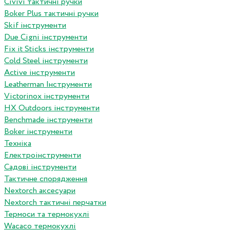
Сivivi тактичні ручки
Boker Plus тактичні ручки
Skif інструменти
Due Cigni інструменти
Fix it Sticks інструменти
Сold Steel інструменти
Active інструменти
Leatherman Інструменти
Victorinox інструменти
HX Outdoors інструменти
Benchmade інструменти
Boker інструменти
Техніка
Електроінструменти
Садові інструменти
Тактичне спорядження
Nextorch аксесуари
Nextorch тактичні перчатки
Термоси та термокухлі
Wacaco термокухлі