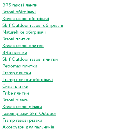
BRS газові лампи
Газові обігрівачі
Kovea газові обігрівачі
Skif Outdoor газові обігрівачі
Naturehike обігрівачі
Газові плитки
Kovea газові плитки
BRS плитки
Skif Outdoor газові плитки
Petromax плитки
Tramp плитки
Tramp плитки-обігрівачі
Сила плитки
Tribe плитки
Газові різаки
Kovea газові різаки
Газові різаки Skif Outdoor
Tramp газові різаки
Аксесуари для пальників