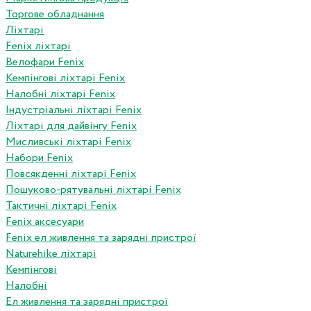
Торгове обладнання
Ліхтарі
Fenix ліхтарі
Велофари Fenix
Кемпінгові ліхтарі Fenix
Налобні ліхтарі Fenix
Індустріальні ліхтарі Fenix
Ліхтарі для дайвінгу Fenix
Мисливські ліхтарі Fenix
Набори Fenix
Повсякденні ліхтарі Fenix
Пошуково-рятувальні ліхтарі Fenix
Тактичні ліхтарі Fenix
Fenix аксесуари
Fenix ел живлення та зарядні пристрої
Naturehike ліхтарі
Кемпінгові
Налобні
Ел живлення та зарядні пристрої