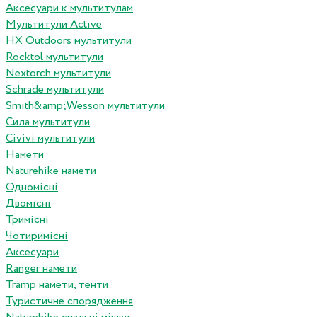
Аксесуари к мультитулам
Мультитули Active
HX Outdoors мультитули
Rocktol мультитули
Nextorch мультитули
Schrade мультитули
Smith&amp;Wesson мультитули
Сила мультитули
Civivi мультитули
Намети
Naturehike намети
Одномісні
Двомісні
Тримісні
Чотиримісні
Аксесуари
Ranger намети
Tramp намети, тенти
Туристичне спорядження