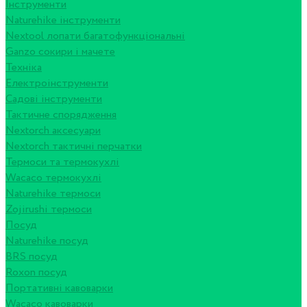
Інструменти
Naturehike інструменти
Nextool лопати багатофункціональні
Ganzo сокири і мачете
Техніка
Електроінструменти
Садові інструменти
Тактичне спорядження
Nextorch аксесуари
Nextorch тактичні перчатки
Термоси та термокухлі
Wacaco термокухлі
Naturehike термоси
Zojirushi термоси
Посуд
Naturehike посуд
BRS посуд
Roxon посуд
Портативні кавоварки
Wacaco кавоварки