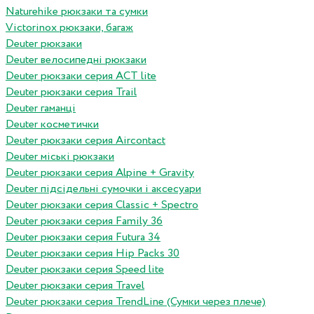
Naturehike рюкзаки та сумки
Victorinox рюкзаки, багаж
Deuter рюкзаки
Deuter велосипедні рюкзаки
Deuter рюкзаки серия ACT lite
Deuter рюкзаки серия Trail
Deuter гаманці
Deuter косметички
Deuter рюкзаки серия Aircontact
Deuter міські рюкзаки
Deuter рюкзаки серия Alpine + Gravity
Deuter підсідельні сумочки і аксесуари
Deuter рюкзаки серия Classic + Spectro
Deuter рюкзаки серия Family 36
Deuter рюкзаки серия Futura 34
Deuter рюкзаки серия Hip Packs 30
Deuter рюкзаки серия Speed lite
Deuter рюкзаки серия Travel
Deuter рюкзаки серия TrendLine (Сумки через плече)