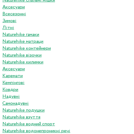
Naturehike спальні мішки
Аксесуари
Всесезонні
Зимові
Літні
Naturehike гамаки
Naturehike матраци
Naturehike контейнери
Naturehike візочки
Naturehike килимки
Аксесуари
Каремати
Кемпінгові
Ковдри
Надувні
Самонадувні
Naturehike подушки
Naturehike взуття
Naturehike водний спорт
Naturehike водонепроникні речі