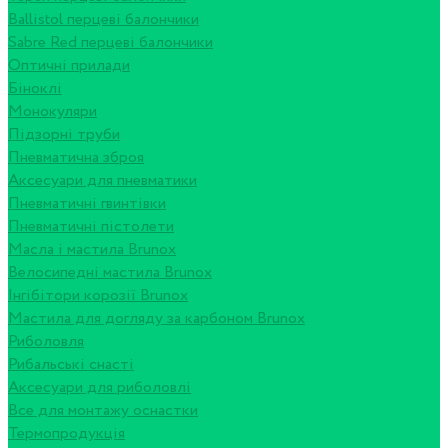
Ballistol перцеві балончики
Sabre Red перцеві балончики
Оптичні прилади
Біноклі
Монокуляри
Підзорні труби
Пневматична зброя
Аксесуари для пневматики
Пневматичні гвинтівки
Пневматичні пістолети
Масла і мастила Brunox
Велосипедні мастила Brunox
Інгібітори корозії Brunox
Мастила для догляду за карбоном Brunox
Риболовля
Рибальські снасті
Аксесуари для риболовлі
Все для монтажу оснастки
Термопродукція