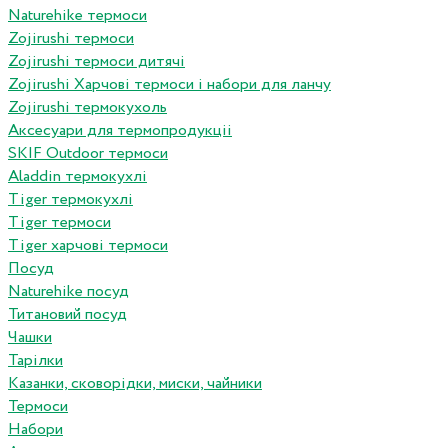
Naturehike термоси
Zojirushi термоси
Zojirushi термоси дитячі
Zojirushi Харчові термоси і набори для ланчу
Zojirushi термокухоль
Аксесуари для термопродукціі
SKIF Outdoor термоси
Aladdin термокухлі
Tiger термокухлі
Tiger термоси
Tiger харчові термоси
Посуд
Naturehike посуд
Титановий посуд
Чашки
Тарілки
Казанки, сковорідки, миски, чайники
Термоси
Набори