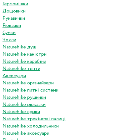
Гермомішки
Дощовики
Рукавички
Рюкзаки
Сумки
Чохли
Naturehike душ
Naturehike каністри
Naturehike карабіни
Naturehike тенти
Аксесуари
Naturehike органайзери
Naturehike питні системи
Naturehike рушники
Naturehike рюкзаки
Naturehike сумки
Naturehike трекінгові палиці
Naturehike холодильники
Naturehike аксесуари