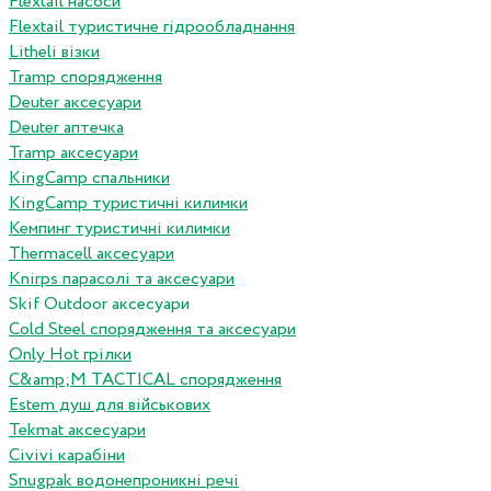
Flextail насоси
Flextail туристичне гідрообладнання
Litheli візки
Tramp спорядження
Deuter аксесуари
Deuter аптечка
Tramp аксесуари
KingCamp спальники
KingCamp туристичні килимки
Кемпинг туристичні килимки
Thermacell аксесуари
Knirps парасолі та аксесуари
Skif Outdoor аксесуари
Cold Steel спорядження та аксесуари
Only Hot грілки
C&amp;M TACTICAL спорядження
Estem душ для військових
Tekmat аксесуари
Сivivi карабіни
Snugpak водонепроникні речі