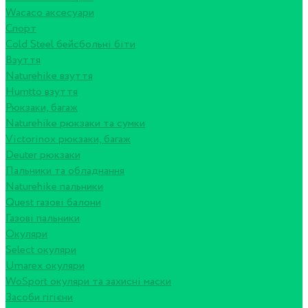
Wacaco аксесуари
Спорт
Cold Steel бейсбольні біти
Взуття
Naturehike взуття
Humtto взуття
Рюкзаки, багаж
Naturehike рюкзаки та сумки
Victorinox рюкзаки, багаж
Deuter рюкзаки
Пальники та обладнання
Naturehike пальники
Quest газові балони
Газові пальники
Окуляри
Select окуляри
Umarex окуляри
WoSport окуляри та захисні маски
Засоби гігієни