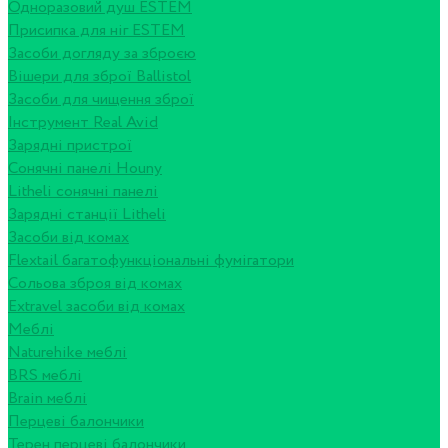
Одноразовий душ ESTEM
Присипка для ніг ESTEM
Засоби догляду за зброєю
Вішери для зброї Ballistol
Засоби для чищення зброї
Інструмент Real Avid
Зарядні пристрої
Сонячні панелі Houny
Litheli сонячні панелі
Зарядні станції Litheli
Засоби від комах
Flextail багатофункціональні фумігатори
Сольова зброя від комах
Extravel засоби від комах
Меблі
Naturehike меблі
BRS меблі
Brain меблі
Перцеві балончики
Терен перцеві балончики