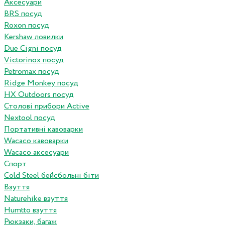
Аксесуари
BRS посуд
Roxon посуд
Kershaw ловилки
Due Cigni посуд
Victorinox посуд
Petromax посуд
Ridge Monkey посуд
HX Outdoors посуд
Столові прибори Active
Nextool посуд
Портативні кавоварки
Wacaco кавоварки
Wacaco аксесуари
Спорт
Cold Steel бейсбольні біти
Взуття
Naturehike взуття
Humtto взуття
Рюкзаки, багаж