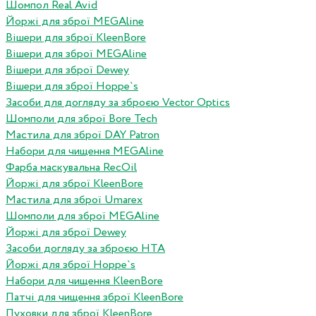
Шомпол Real Avid
Йоржі для зброї MEGAline
Вішери для зброї KleenBore
Вішери для зброї MEGAline
Вішери для зброї Dewey
Вішери для зброї Hoppe`s
Засоби для догляду за зброєю Vector Optics
Шомполи для зброї Bore Tech
Мастила для зброї DAY Patron
Набори для чищення MEGAline
Фарба маскувальна RecOil
Йоржі для зброї KleenBore
Мастила для зброї Umarex
Шомполи для зброї MEGAline
Йоржі для зброї Dewey
Засоби догляду за зброєю HTA
Йоржі для зброї Hoppe`s
Набори для чищення KleenBore
Патчі для чищення зброї KleenBore
Пуховки для зброї KleenBore