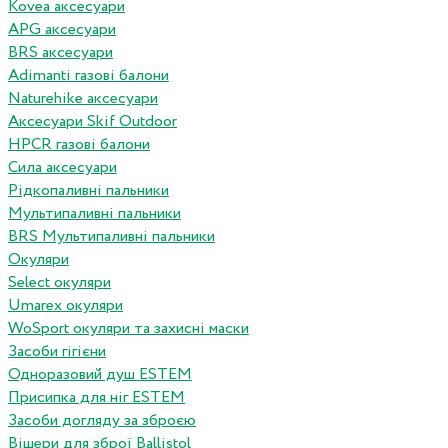
Kovea аксесуари
APG аксесуари
BRS аксесуари
Adimanti газові балони
Naturehike аксесуари
Аксесуари Skif Outdoor
HPCR газові балони
Сила аксесуари
Рідкопаливні пальники
Мультипаливні пальники
BRS Мультипаливні пальники
Окуляри
Select окуляри
Umarex окуляри
WoSport окуляри та захисні маски
Засоби гігієни
Одноразовий душ ESTEM
Присипка для ніг ESTEM
Засоби догляду за зброєю
Вішери для зброї Ballistol