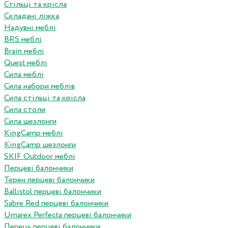
Стільці та крісла
Складані ліжка
Надувні меблі
BRS меблі
Brain меблі
Quest меблі
Сила меблі
Сила набори меблів
Сила стільці та крісла
Сила столи
Сила шезлонги
KingCamp меблі
KingCamp шезлонги
SKIF Outdoor меблі
Перцеві балончики
Терен перцеві балончики
Ballistol перцеві балончики
Sabre Red перцеві балончики
Umarex Perfecta перцеві балончики
Перець перцеві балончики