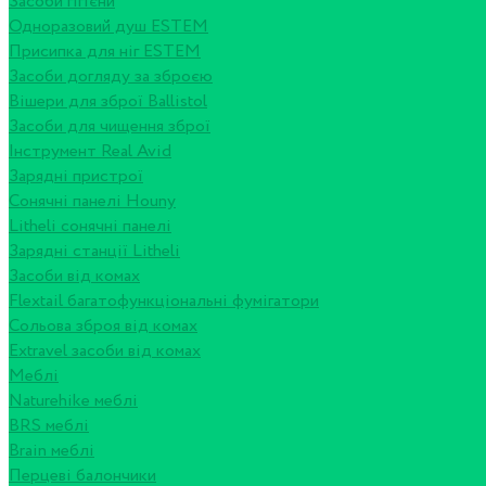
Засоби гігієни
Одноразовий душ ESTEM
Присипка для ніг ESTEM
Засоби догляду за зброєю
Вішери для зброї Ballistol
Засоби для чищення зброї
Інструмент Real Avid
Зарядні пристрої
Сонячні панелі Houny
Litheli сонячні панелі
Зарядні станції Litheli
Засоби від комах
Flextail багатофункціональні фумігатори
Сольова зброя від комах
Extravel засоби від комах
Меблі
Naturehike меблі
BRS меблі
Brain меблі
Перцеві балончики