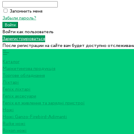
Запомнить меня
Забыли пароль?
Войти как пользователь
Зарегистрироваться
После регистрации на сайте вам будет доступно отслеживани
Каталог
Маркетингова продукція
Торгове обладнання
Ліхтарі
Fenix ліхтарі
Fenix аксесуари
Fenix ел живлення та зарядні пристрої
Ножі
Ножі Ganzo-Firebird-Adimanti
Ruike ножі
Roxon ножi