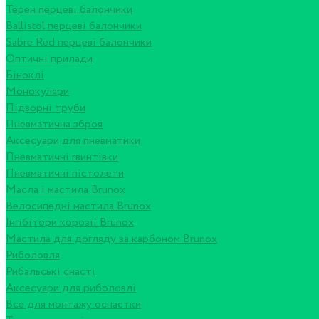
Терен перцеві балончики
Ballistol перцеві балончики
Sabre Red перцеві балончики
Оптичні прилади
Біноклі
Монокуляри
Підзорні труби
Пневматична зброя
Аксесуари для пневматики
Пневматичні гвинтівки
Пневматичні пістолети
Масла і мастила Brunox
Велосипедні мастила Brunox
Інгібітори корозії Brunox
Мастила для догляду за карбоном Brunox
Риболовля
Рибальські снасті
Аксесуари для риболовлі
Все для монтажу оснастки