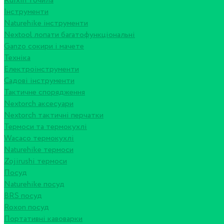
Ruixin точила
Інструменти
Naturehike інструменти
Nextool лопати багатофункціональні
Ganzo сокири і мачете
Техніка
Електроінструменти
Садові інструменти
Тактичне спорядження
Nextorch аксесуари
Nextorch тактичні перчатки
Термоси та термокухлі
Wacaco термокухлі
Naturehike термоси
Zojirushi термоси
Посуд
Naturehike посуд
BRS посуд
Roxon посуд
Портативні кавоварки