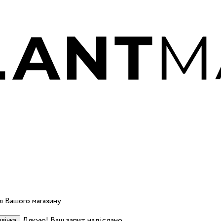
 Вашого магазину
Дякую! Ваш запит надіслано.
вінка