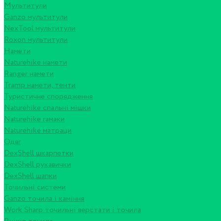
Мультитули
Ganzo мультитули
NexTool мультитули
Roxon мультитули
Намети
Naturehike намети
Ranger намети
Tramp намети, тенти
Туристичне спорядження
Naturehike спальні мішки
Naturehike гамаки
Naturehike матраци
Одяг
DexShell шкарпетки
DexShell рукавички
DexShell шапки
Точильні системи
Ganzo точила і каміння
Work Sharp точильні верстати і точила