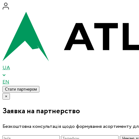
UA
EN
Стати партнером
×
Заявка на партнерство
Безкоштовна консультація щодо формування асортименту для
Чекаю дз