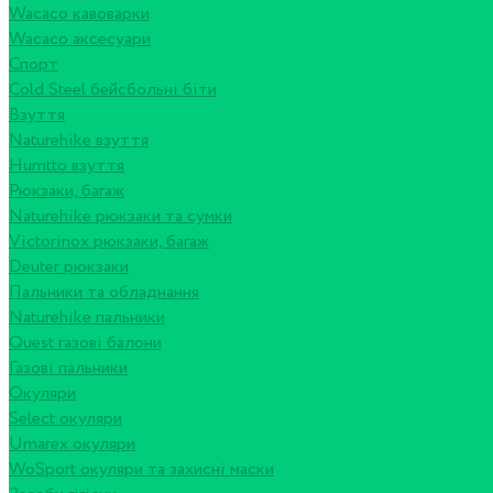
Wacaco кавоварки
Wacaco аксесуари
Спорт
Cold Steel бейсбольні біти
Взуття
Naturehike взуття
Humtto взуття
Рюкзаки, багаж
Naturehike рюкзаки та сумки
Victorinox рюкзаки, багаж
Deuter рюкзаки
Пальники та обладнання
Naturehike пальники
Quest газові балони
Газові пальники
Окуляри
Select окуляри
Umarex окуляри
WoSport окуляри та захисні маски