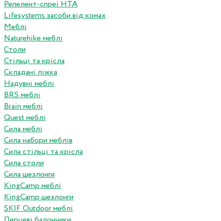
Репелент-спреї HTA
Lifesystems засоби від комах
Меблі
Naturehike меблі
Столи
Стільці та крісла
Складані ліжка
Надувні меблі
BRS меблі
Brain меблі
Quest меблі
Сила меблі
Сила набори меблів
Сила стільці та крісла
Сила столи
Сила шезлонги
KingCamp меблі
KingCamp шезлонги
SKIF Outdoor меблі
Перцеві балончики