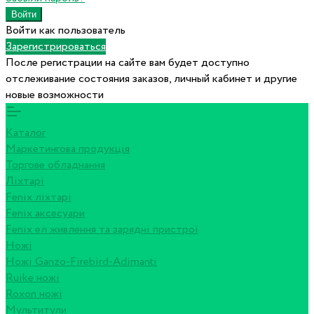
Войти как пользователь
Зарегистрироваться
После регистрации на сайте вам будет доступно
отслеживание состояния заказов, личный кабинет и другие
новые возможности
Каталог
Маркетингова продукція
Торгове обладнання
Ліхтарі
Fenix ліхтарі
Fenix аксесуари
Fenix ел живлення та зарядні пристрої
Ножі
Ножі Ganzo-Firebird-Adimanti
Ruike ножі
Roxon ножi
Мультитули