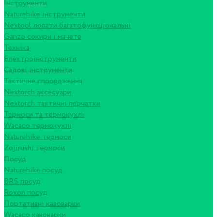
Інструменти
Naturehike інструменти
Nextool лопати багатофункціональні
Ganzo сокири і мачете
Техніка
Електроінструменти
Садові інструменти
Тактичне спорядження
Nextorch аксесуари
Nextorch тактичні перчатки
Термоси та термокухлі
Wacaco термокухлі
Naturehike термоси
Zojirushi термоси
Посуд
Naturehike посуд
BRS посуд
Roxon посуд
Портативні кавоварки
Wacaco кавоварки