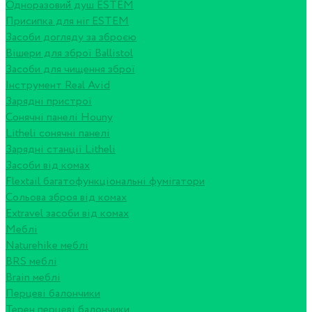
Одноразовий душ ESTEM
Присипка для ніг ESTEM
Засоби догляду за зброєю
Вішери для зброї Ballistol
Засоби для чищення зброї
Інструмент Real Avid
Зарядні пристрої
Сонячні панелі Houny
Litheli сонячні панелі
Зарядні станції Litheli
Засоби від комах
Flextail багатофункціональні фумігатори
Сольова зброя від комах
Extravel засоби від комах
Меблі
Naturehike меблі
BRS меблі
Brain меблі
Перцеві балончики
Терен перцеві балончики