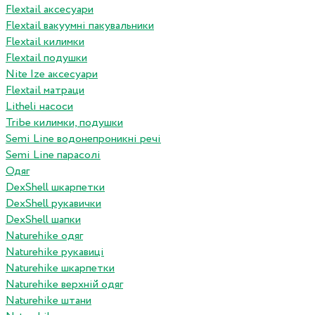
Flextail аксесуари
Flextail вакуумні пакувальники
Flextail килимки
Flextail подушки
Nite Ize аксесуари
Flextail матраци
Litheli насоси
Tribe килимки, подушки
Semi Line водонепроникні речі
Semi Line парасолі
Одяг
DexShell шкарпетки
DexShell рукавички
DexShell шапки
Naturehike одяг
Naturehike рукавиці
Naturehike шкарпетки
Naturehike верхній одяг
Naturehike штани