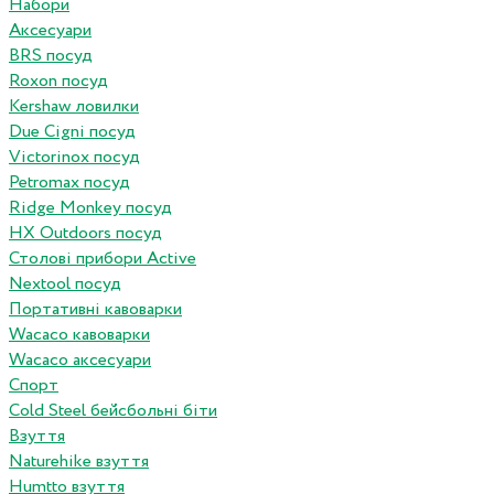
Набори
Аксесуари
BRS посуд
Roxon посуд
Kershaw ловилки
Due Cigni посуд
Victorinox посуд
Petromax посуд
Ridge Monkey посуд
HX Outdoors посуд
Столові прибори Active
Nextool посуд
Портативні кавоварки
Wacaco кавоварки
Wacaco аксесуари
Спорт
Cold Steel бейсбольні біти
Взуття
Naturehike взуття
Humtto взуття