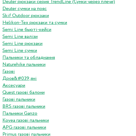
Deuter рюкзаки серия TrendLine (Сумки через плече)
Deuter сумки на пояс
Skif Outdoor рюкзаки
Helikon-Tex рюкзаки та сумки
Semi Line бьюті-кейси
Semi Line валізи
Semi Line рюкзаки
Semi Line сумки
Пальники та обладнання
Naturehike пальники
Газові
Дров&#039;яні
Аксесуари
Quest газові балони
Газові пальники
BRS газові пальники
Пальники Ganzo
Kovea газові пальники
APG газові пальники
Primus газові пальники