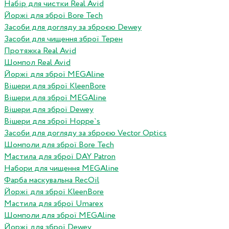
Набір для чистки Real Avid
Йоржі для зброї Bore Tech
Засоби для догляду за зброєю Dewey
Засоби для чищення зброї Терен
Протяжка Real Avid
Шомпол Real Avid
Йоржі для зброї MEGAline
Вішери для зброї KleenBore
Вішери для зброї MEGAline
Вішери для зброї Dewey
Вішери для зброї Hoppe`s
Засоби для догляду за зброєю Vector Optics
Шомполи для зброї Bore Tech
Мастила для зброї DAY Patron
Набори для чищення MEGAline
Фарба маскувальна RecOil
Йоржі для зброї KleenBore
Мастила для зброї Umarex
Шомполи для зброї MEGAline
Йоржі для зброї Dewey