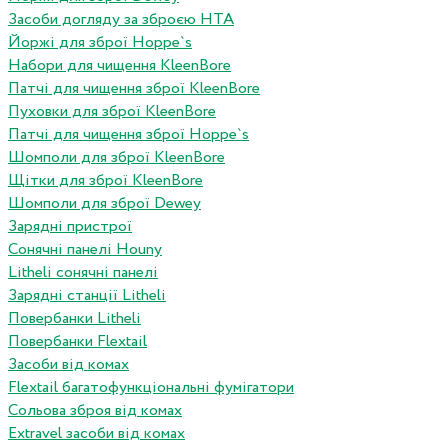
Засоби догляду за зброєю HTA
Йоржі для зброї Hoppe`s
Набори для чищення KleenBore
Патчі для чищення зброї KleenBore
Пуховки для зброї KleenBore
Патчі для чищення зброї Hoppe`s
Шомполи для зброї KleenBore
Щітки для зброї KleenBore
Шомполи для зброї Dewey
Зарядні пристрої
Сонячні панелі Houny
Litheli сонячні панелі
Зарядні станції Litheli
Повербанки Litheli
Повербанки Flextail
Засоби від комах
Flextail багатофункціональні фумігатори
Сольова зброя від комах
Extravel засоби від комах