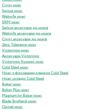
Civivi ножі
Sencut ножі
Weknife ножі
SRM ножі
Sencut аксесуари до ножів
Weknife аксесуари до ножів
Civivi аксесуари до ножів
Zero Tolerance ножі
Victorinox ножі
Аксесуари Victorinox
Victorinox Кухонні ножі
Cold Steel ножі
Ножі з фіксованим клинком Cold Steel
Ножі складні Cold Steel
Boker ножі
Boker Plus ножі
Magnum by Boker ножі
Blade Brothersl ножі
Opinel ножі