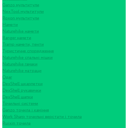
Ganzo мультитули
NexTool мультитули
Roxon мультитули
Намети
Naturehike намети
Ranger намети
Tramp намети, тенти
Туристичне спорядження
Naturehike спальні мішки
Naturehike гамаки
Naturehike матраци
Одяг
DexShell шкарпетки
DexShell рукавички
DexShell шапки
Точильні системи
Ganzo точила і каміння
Work Sharp точильні верстати і точила
Ruixin точила