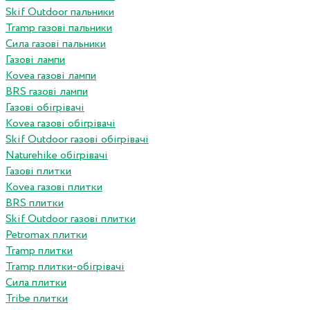
Skif Outdoor пальники
Tramp газові пальники
Сила газові пальники
Газові лампи
Kovea газові лампи
BRS газові лампи
Газові обігрівачі
Kovea газові обігрівачі
Skif Outdoor газові обігрівачі
Naturehike обігрівачі
Газові плитки
Kovea газові плитки
BRS плитки
Skif Outdoor газові плитки
Petromax плитки
Tramp плитки
Tramp плитки-обігрівачі
Сила плитки
Tribe плитки