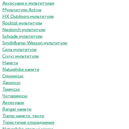
Аксесуари к мультитулам
Мультитули Active
HX Outdoors мультитули
Rocktol мультитули
Nextorch мультитули
Schrade мультитули
Smith&amp;Wesson мультитули
Сила мультитули
Civivi мультитули
Намети
Naturehike намети
Одномісні
Двомісні
Тримісні
Чотиримісні
Аксесуари
Ranger намети
Tramp намети, тенти
Туристичне спорядження