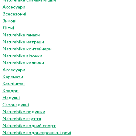
Naturehike спальні мішки
Аксесуари
Всесезонні
Зимові
Літні
Naturehike гамаки
Naturehike матраци
Naturehike контейнери
Naturehike візочки
Naturehike килимки
Аксесуари
Каремати
Кемпінгові
Ковдри
Надувні
Самонадувні
Naturehike подушки
Naturehike взуття
Naturehike водний спорт
Naturehike водонепроникні речі