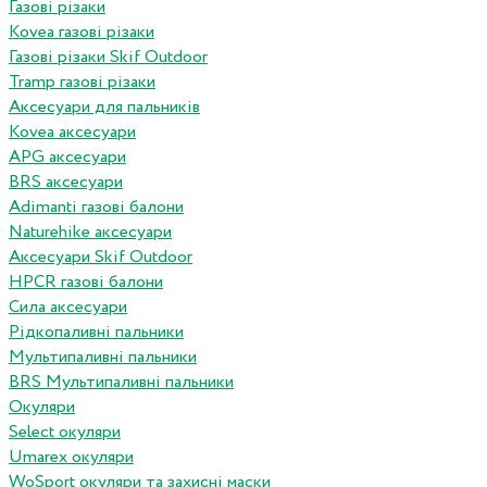
Газові різаки
Kovea газові різаки
Газові різаки Skif Outdoor
Tramp газові різаки
Аксесуари для пальників
Kovea аксесуари
APG аксесуари
BRS аксесуари
Adimanti газові балони
Naturehike аксесуари
Аксесуари Skif Outdoor
HPCR газові балони
Сила аксесуари
Рідкопаливні пальники
Мультипаливні пальники
BRS Мультипаливні пальники
Окуляри
Select окуляри
Umarex окуляри
WoSport окуляри та захисні маски