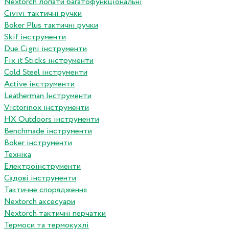
Nextorch лопати багатофункціональні
Сivivi тактичні ручки
Boker Plus тактичні ручки
Skif інструменти
Due Cigni інструменти
Fix it Sticks інструменти
Сold Steel інструменти
Active інструменти
Leatherman Інструменти
Victorinox інструменти
HX Outdoors інструменти
Benchmade інструменти
Boker інструменти
Техніка
Електроінструменти
Садові інструменти
Тактичне спорядження
Nextorch аксесуари
Nextorch тактичні перчатки
Термоси та термокухлі