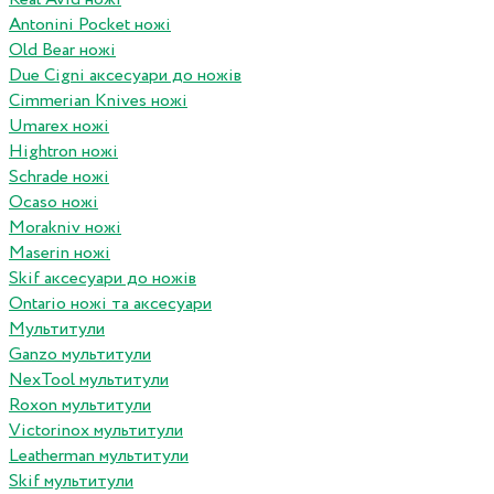
Antonini Pocket ножі
Old Bear ножі
Due Cigni аксесуари до ножів
Cimmerian Knives ножі
Umarex ножі
Hightron ножі
Schrade ножі
Ocaso ножі
Morakniv ножі
Maserin ножі
Skif аксесуари до ножів
Ontario ножі та аксесуари
Мультитули
Ganzo мультитули
NexTool мультитули
Roxon мультитули
Victorinox мультитули
Leatherman мультитули
Skif мультитули