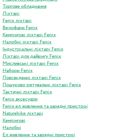
Торгове обладнання
Ліхтарі
Fenix ліхтарі
Велофари Fenix
Кемпінгові ліхтарі Fenix
Налобні ліхтарі Fenix
Індустріальні ліхтарі Fenix
Ліхтарі для дайвінгу Fenix
Мисливські ліхтарі Fenix
Набори Fenix
Повсякденні ліхтарі Fenix
Пошуково-рятувальні ліхтарі Fenix
Тактичні ліхтарі Fenix
Fenix аксесуари
Fenix ел живлення та зарядні пристрої
Naturehike ліхтарі
Кемпінгові
Налобні
Ел живлення та зарядні пристрої