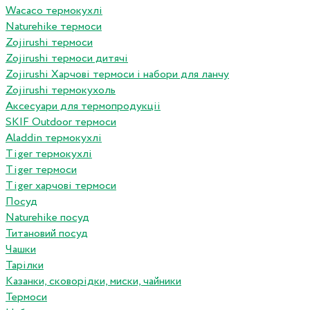
Wacaco термокухлі
Naturehike термоси
Zojirushi термоси
Zojirushi термоси дитячі
Zojirushi Харчові термоси і набори для ланчу
Zojirushi термокухоль
Аксесуари для термопродукціі
SKIF Outdoor термоси
Aladdin термокухлі
Tiger термокухлі
Tiger термоси
Tiger харчові термоси
Посуд
Naturehike посуд
Титановий посуд
Чашки
Тарілки
Казанки, сковорідки, миски, чайники
Термоси