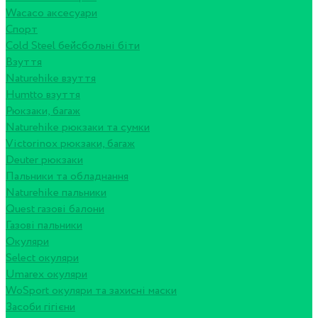
Wacaco аксесуари
Спорт
Cold Steel бейсбольні біти
Взуття
Naturehike взуття
Humtto взуття
Рюкзаки, багаж
Naturehike рюкзаки та сумки
Victorinox рюкзаки, багаж
Deuter рюкзаки
Пальники та обладнання
Naturehike пальники
Quest газові балони
Газові пальники
Окуляри
Select окуляри
Umarex окуляри
WoSport окуляри та захисні маски
Засоби гігієни