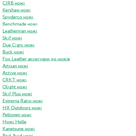
CJRB ножі
Kershaw ножі
Spyderco ножі
Benchmade ножі
Leatherman ножі
Skif ножі
Due Cigni ножі
Buck ножі
Fox Leather аксесуари до ножів
Artisan ножі
Active ножі
CRKT ножі
Olight ножі
Skif Plus ножі
Extrema Ratio ножі
HX Outdoors ножі
Peltonen ножі
Ножі Helle
Kanetsune ножі
Real Avid ножі