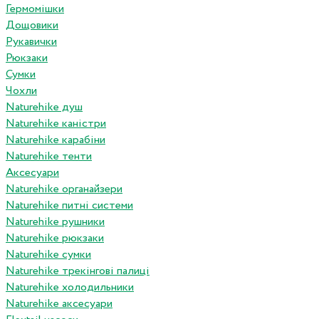
Гермомішки
Дощовики
Рукавички
Рюкзаки
Сумки
Чохли
Naturehike душ
Naturehike каністри
Naturehike карабіни
Naturehike тенти
Аксесуари
Naturehike органайзери
Naturehike питні системи
Naturehike рушники
Naturehike рюкзаки
Naturehike сумки
Naturehike трекінгові палиці
Naturehike холодильники
Naturehike аксесуари