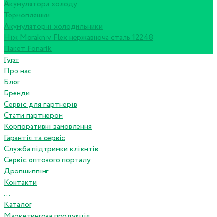
Акумулятори холоду
Термопляшки
Акумуляторні холодильники
Ніж Morakniv Flex нержавіюча сталь 12248
Пакет Fonarik
Гурт
Про нас
Блог
Бренди
Сервіс для партнерів
Стати партнером
Корпоративні замовлення
Гарантія та сервіс
Служба підтримки клієнтів
Сервіс оптового порталу
Дропшиппінг
Контакти
...
Каталог
Маркетингова продукція