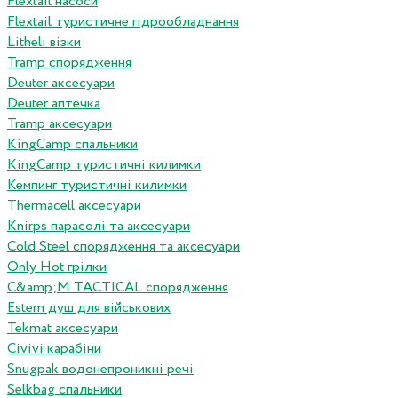
Flextail насоси
Flextail туристичне гідрообладнання
Litheli візки
Tramp спорядження
Deuter аксесуари
Deuter аптечка
Tramp аксесуари
KingCamp спальники
KingCamp туристичні килимки
Кемпинг туристичні килимки
Thermacell аксесуари
Knirps парасолі та аксесуари
Cold Steel спорядження та аксесуари
Only Hot грілки
C&amp;M TACTICAL спорядження
Estem душ для військових
Tekmat аксесуари
Сivivi карабіни
Snugpak водонепроникні речі
Selkbag спальники