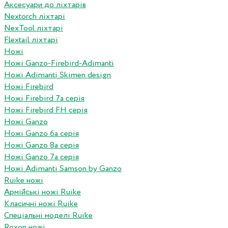
Аксесуари до ліхтарів
Nextorch ліхтарі
NexTool ліхтарі
Flextail ліхтарі
Ножі
Ножі Ganzo-Firebird-Adimanti
Ножі Adimanti Skimen design
Ножі Firebird
Ножі Firebird 7а серія
Ножі Firebird FH серія
Ножі Ganzo
Ножі Ganzo 6а серія
Ножі Ganzo 8а серія
Ножі Ganzo 7а серія
Ножі Adimanti Samson by Ganzo
Ruike ножі
Армійські ножі Ruike
Класичні ножі Ruike
Спеціальні моделі Ruike
Roxon ножi