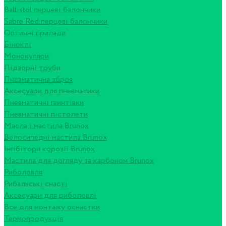
Ballistol перцеві балончики
Sabre Red перцеві балончики
Оптичні прилади
Біноклі
Монокуляри
Підзорні труби
Пневматична зброя
Аксесуари для пневматики
Пневматичні гвинтівки
Пневматичні пістолети
Масла і мастила Brunox
Велосипедні мастила Brunox
Інгібітори корозії Brunox
Мастила для догляду за карбоном Brunox
Риболовля
Рибальські снасті
Аксесуари для риболовлі
Все для монтажу оснастки
Термопродукція