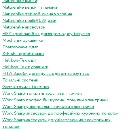
Naturehike шапки
Naturehike кепки та панами
Naturehike термобілизна чоловіча
Naturehike пов&#039;язки
Naturehike аксесуари
HEY-sport засіб за доглядом одягу і взуття
Mechanix рукавички
Thermowave одяг
X-Fish Термобілизна
Helikon-Tex одяг
Helikon-Tex рукавички
HTA Засоби догляду за одягом та взуттяс
Точильні системи
Ganzo точила і каміння
Work Sharp точильні верстати і точила
Work Sharp професiйнi кухоннi точилки электричнi
Work Sharp унiверсальнi точилки электричнi
Work Sharp аксесуари до професiйних кухонних точилок
Work Sharp аксесуари до унiверсальних электричних
точилок