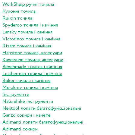
WorkSharp ручні точила
Кухонні точила
Ruixin точила
Spyderco точила і каміння
Lansky точила і каміння
Victorinox точила і каміння
Risam точила і каміння
Hapstone точила, аксесуари
Kanetsune точила, аксесуари
Benchmade точила і каміння
Leatherman точила і каміння
Boker точила і каміння
Morakniv точила і каміння
Інструменти
Naturehike інструменти
Nextool лопати багатофункціональні
Ganzo сокири і мачете
Adimanti лопати багатофункціональні
Adimanti сокири