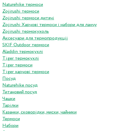
Naturehike термоси
Zojirushi термоси
Zojirushi термоси дитячі
Zojirushi Харчові термоси і набори для ланчу
Zojirushi термокухоль
Аксесуари для термопродукціі
SKIF Outdoor термоси
Aladdin термокухлі
Tiger термокухлі
Tiger термоси
Tiger харчові термоси
Посуд
Naturehike посуд
Титановий посуд
Чашки
Тарілки
Казанки, сковорідки, миски, чайники
Термоси
Набори