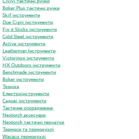
Сivivi тактичні ручки
Boker Plus тактичні ручки
Skif інструменти
Due Cigni інструменти
Fix it Sticks інструменти
Сold Steel інструменти
Active інструменти
Leatherman Інструменти
Victorinox інструменти
HX Outdoors інструменти
Benchmade інструменти
Boker інструменти
Техніка
Електроінструменти
Садові інструменти
Тактичне спорядження
Nextorch аксесуари
Nextorch тактичні перчатки
Термоси та термокухлі
Wacaco термокухлі