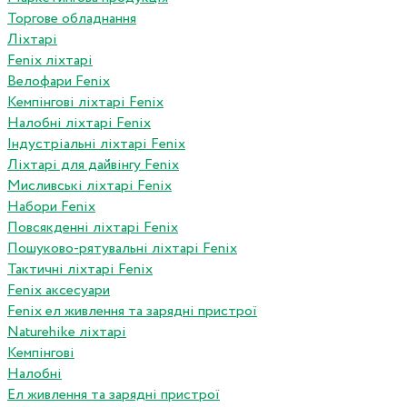
Торгове обладнання
Ліхтарі
Fenix ліхтарі
Велофари Fenix
Кемпінгові ліхтарі Fenix
Налобні ліхтарі Fenix
Індустріальні ліхтарі Fenix
Ліхтарі для дайвінгу Fenix
Мисливські ліхтарі Fenix
Набори Fenix
Повсякденні ліхтарі Fenix
Пошуково-рятувальні ліхтарі Fenix
Тактичні ліхтарі Fenix
Fenix аксесуари
Fenix ел живлення та зарядні пристрої
Naturehike ліхтарі
Кемпінгові
Налобні
Ел живлення та зарядні пристрої