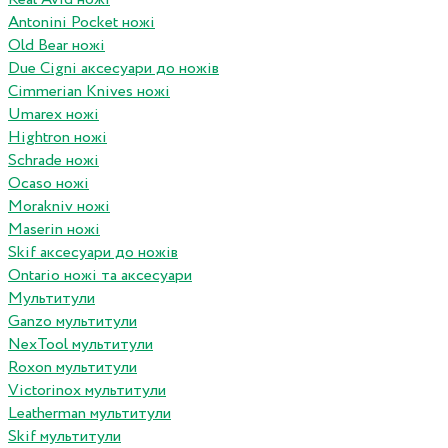
Antonini Pocket ножі
Old Bear ножі
Due Cigni аксесуари до ножів
Cimmerian Knives ножі
Umarex ножі
Hightron ножі
Schrade ножі
Ocaso ножі
Morakniv ножі
Maserin ножі
Skif аксесуари до ножів
Ontario ножі та аксесуари
Мультитули
Ganzo мультитули
NexTool мультитули
Roxon мультитули
Victorinox мультитули
Leatherman мультитули
Skif мультитули