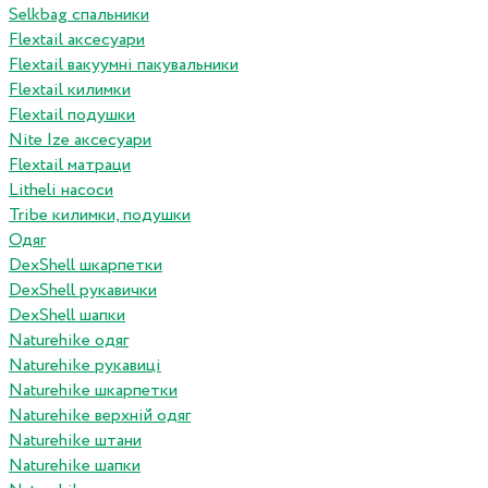
Selkbag спальники
Flextail аксесуари
Flextail вакуумні пакувальники
Flextail килимки
Flextail подушки
Nite Ize аксесуари
Flextail матраци
Litheli насоси
Tribe килимки, подушки
Одяг
DexShell шкарпетки
DexShell рукавички
DexShell шапки
Naturehike одяг
Naturehike рукавиці
Naturehike шкарпетки
Naturehike верхній одяг
Naturehike штани
Naturehike шапки