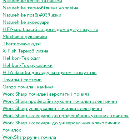
Naturehike кепки та панами
Naturehike термобілизна чоловіча
Naturehike пов&#039;язки
Naturehike аксесуари
HEY-sport засіб за доглядом одягу і взуття
Mechanix рукавички
Thermowave одяг
X-Fish Термобілизна
Helikon-Tex одяг
Helikon-Tex рукавички
HTA Засоби догляду за одягом та взуттяс
Точильні системи
Ganzo точила і каміння
Work Sharp точильні верстати і точила
Work Sharp професiйнi кухоннi точилки электричнi
Work Sharp унiверсальнi точилки электричнi
Work Sharp аксесуари до професiйних кухонних точилок
Work Sharp аксесуари до унiверсальних электричних
точилок
WorkSharp ручні точила