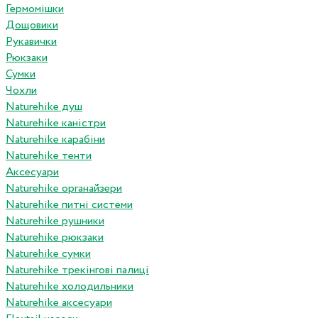
Гермомішки
Дощовики
Рукавички
Рюкзаки
Сумки
Чохли
Naturehike душ
Naturehike каністри
Naturehike карабіни
Naturehike тенти
Аксесуари
Naturehike органайзери
Naturehike питні системи
Naturehike рушники
Naturehike рюкзаки
Naturehike сумки
Naturehike трекінгові палиці
Naturehike холодильники
Naturehike аксесуари