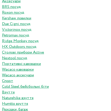
Аксесуари
BRS посуд
Roxon посуд
Kershaw ловилки
Due Cigni посуд
Victorinox посуд
Petromax посуд
Ridge Monkey посуд
HX Outdoors посуд
Столові прибори Active
Nextool посуд
Портативні кавоварки
Wacaco кавоварки
Wacaco аксесуари
Спорт
Cold Steel бейсбольні біти
Взуття
Naturehike взуття
Humtto взуття
Рюкзаки, багаж