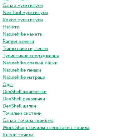
Ganzo мультитули
NexTool мультитули
Roxon мультитули
Намети
Naturehike намети
Ranger намети
Tramp намети, тенти
Туристичне спорядження
Naturehike спальні мішки
Naturehike гамаки
Naturehike матраци
Одяг
DexShell шкарпетки
DexShell рукавички
DexShell шапки
Точильні системи
Ganzo точила і каміння
Work Sharp точильні верстати і точила
Ruixin точила