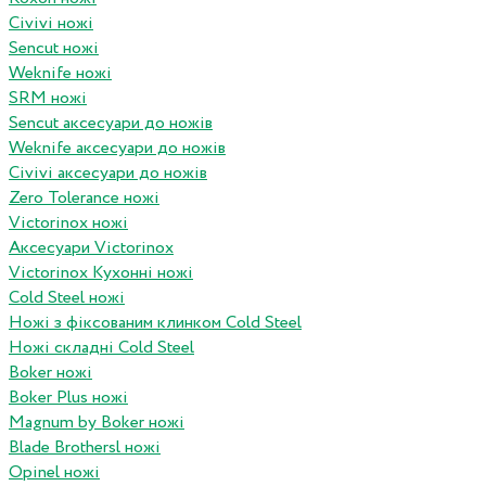
Civivi ножі
Sencut ножі
Weknife ножі
SRM ножі
Sencut аксесуари до ножів
Weknife аксесуари до ножів
Civivi аксесуари до ножів
Zero Tolerance ножі
Victorinox ножі
Аксесуари Victorinox
Victorinox Кухонні ножі
Cold Steel ножі
Ножі з фіксованим клинком Cold Steel
Ножі складні Cold Steel
Boker ножі
Boker Plus ножі
Magnum by Boker ножі
Blade Brothersl ножі
Opinel ножі