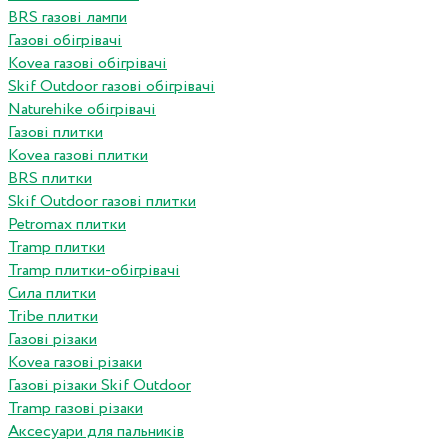
BRS газові лампи
Газові обігрівачі
Kovea газові обігрівачі
Skif Outdoor газові обігрівачі
Naturehike обігрівачі
Газові плитки
Kovea газові плитки
BRS плитки
Skif Outdoor газові плитки
Petromax плитки
Tramp плитки
Tramp плитки-обігрівачі
Сила плитки
Tribe плитки
Газові різаки
Kovea газові різаки
Газові різаки Skif Outdoor
Tramp газові різаки
Аксесуари для пальників