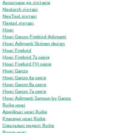
Аксесуари до ліхтарів
Nextorch ліхтарі
NexTool ліхтарі
Flextail ліхтарі
Ножі
Ножі Ganzo-Firebird-Adimanti
Ножі Adimanti Skimen design
Ножі Firebird
Ножі Firebird 7а серія
Ножі Firebird FH серія
Ножі Ganzo
Ножі Ganzo 6а серія
Ножі Ganzo 8а серія
Ножі Ganzo 7а серія
Ножі Adimanti Samson by Ganzo
Ruike ножі
Армійські ножі Ruike
Класичні ножі Ruike
Спеціальні моделі Ruike
Roxon ножi