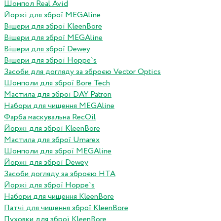
Шомпол Real Avid
Йоржі для зброї MEGAline
Вішери для зброї KleenBore
Вішери для зброї MEGAline
Вішери для зброї Dewey
Вішери для зброї Hoppe`s
Засоби для догляду за зброєю Vector Optics
Шомполи для зброї Bore Tech
Мастила для зброї DAY Patron
Набори для чищення MEGAline
Фарба маскувальна RecOil
Йоржі для зброї KleenBore
Мастила для зброї Umarex
Шомполи для зброї MEGAline
Йоржі для зброї Dewey
Засоби догляду за зброєю HTA
Йоржі для зброї Hoppe`s
Набори для чищення KleenBore
Патчі для чищення зброї KleenBore
Пуховки для зброї KleenBore