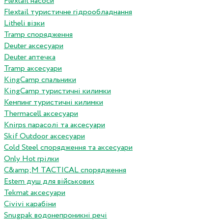
Flextail насоси
Flextail туристичне гідрообладнання
Litheli візки
Tramp спорядження
Deuter аксесуари
Deuter аптечка
Tramp аксесуари
KingCamp спальники
KingCamp туристичні килимки
Кемпинг туристичні килимки
Thermacell аксесуари
Knirps парасолі та аксесуари
Skif Outdoor аксесуари
Cold Steel спорядження та аксесуари
Only Hot грілки
C&amp;M TACTICAL спорядження
Estem душ для військових
Tekmat аксесуари
Сivivi карабіни
Snugpak водонепроникні речі