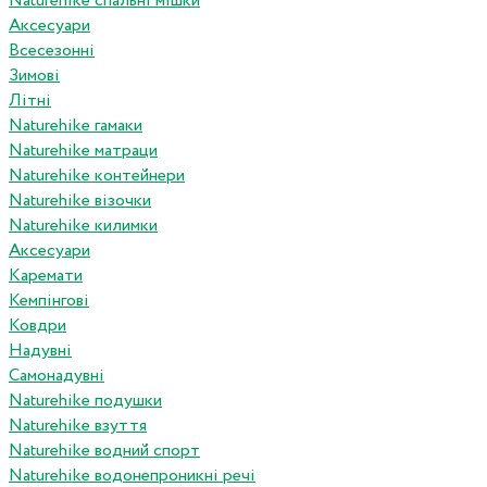
Naturehike спальні мішки
Аксесуари
Всесезонні
Зимові
Літні
Naturehike гамаки
Naturehike матраци
Naturehike контейнери
Naturehike візочки
Naturehike килимки
Аксесуари
Каремати
Кемпінгові
Ковдри
Надувні
Самонадувні
Naturehike подушки
Naturehike взуття
Naturehike водний спорт
Naturehike водонепроникні речі