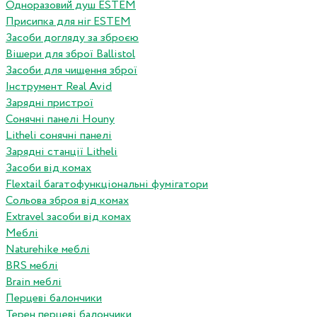
Одноразовий душ ESTEM
Присипка для ніг ESTEM
Засоби догляду за зброєю
Вішери для зброї Ballistol
Засоби для чищення зброї
Інструмент Real Avid
Зарядні пристрої
Сонячні панелі Houny
Litheli сонячні панелі
Зарядні станції Litheli
Засоби від комах
Flextail багатофункціональні фумігатори
Сольова зброя від комах
Extravel засоби від комах
Меблі
Naturehike меблі
BRS меблі
Brain меблі
Перцеві балончики
Терен перцеві балончики