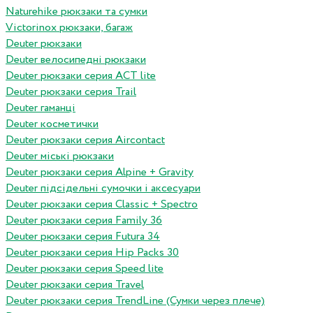
Naturehike рюкзаки та сумки
Victorinox рюкзаки, багаж
Deuter рюкзаки
Deuter велосипедні рюкзаки
Deuter рюкзаки серия ACT lite
Deuter рюкзаки серия Trail
Deuter гаманці
Deuter косметички
Deuter рюкзаки серия Aircontact
Deuter міські рюкзаки
Deuter рюкзаки серия Alpine + Gravity
Deuter підсідельні сумочки і аксесуари
Deuter рюкзаки серия Classic + Spectro
Deuter рюкзаки серия Family 36
Deuter рюкзаки серия Futura 34
Deuter рюкзаки серия Hip Packs 30
Deuter рюкзаки серия Speed lite
Deuter рюкзаки серия Travel
Deuter рюкзаки серия TrendLine (Сумки через плече)