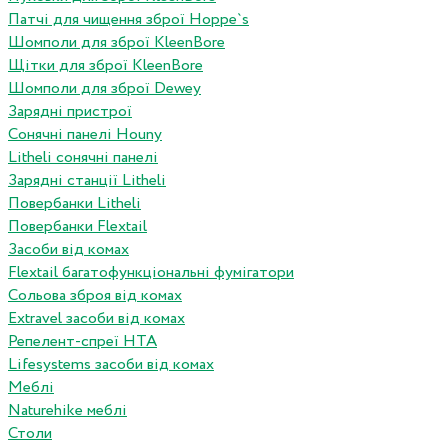
Патчі для чищення зброї Hoppe`s
Шомполи для зброї KleenBore
Щітки для зброї KleenBore
Шомполи для зброї Dewey
Зарядні пристрої
Сонячні панелі Houny
Litheli сонячні панелі
Зарядні станції Litheli
Повербанки Litheli
Повербанки Flextail
Засоби від комах
Flextail багатофункціональні фумігатори
Сольова зброя від комах
Extravel засоби від комах
Репелент-спреї HTA
Lifesystems засоби від комах
Меблі
Naturehike меблі
Столи