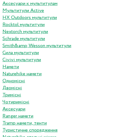
Аксесуари к мультитулам
Мультитули Active
HX Outdoors мультитули
Rocktol мультитули
Nextorch мультитули
Schrade мультитули
Smith&amp;Wesson мультитули
Сила мультитули
Civivi мультитули
Намети
Naturehike намети
Одномісні
Двомісні
Тримісні
Чотиримісні
Аксесуари
Ranger намети
Tramp намети, тенти
Туристичне спорядження