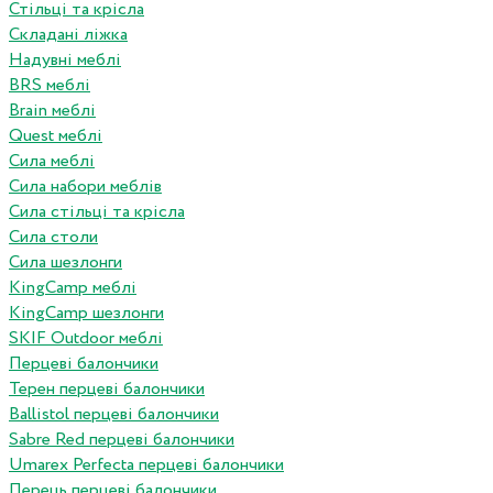
Стільці та крісла
Складані ліжка
Надувні меблі
BRS меблі
Brain меблі
Quest меблі
Сила меблі
Сила набори меблів
Сила стільці та крісла
Сила столи
Сила шезлонги
KingCamp меблі
KingCamp шезлонги
SKIF Outdoor меблі
Перцеві балончики
Терен перцеві балончики
Ballistol перцеві балончики
Sabre Red перцеві балончики
Umarex Perfecta перцеві балончики
Перець перцеві балончики