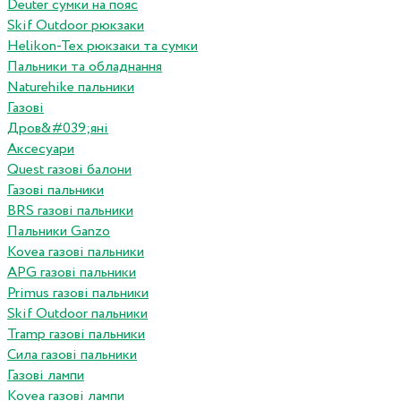
Deuter сумки на пояс
Skif Outdoor рюкзаки
Helikon-Tex рюкзаки та сумки
Пальники та обладнання
Naturehike пальники
Газові
Дров&#039;яні
Аксесуари
Quest газові балони
Газові пальники
BRS газові пальники
Пальники Ganzo
Kovea газові пальники
APG газові пальники
Primus газові пальники
Skif Outdoor пальники
Tramp газові пальники
Сила газові пальники
Газові лампи
Kovea газові лампи