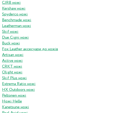
CJRB ножі
Kershaw ножі
Spyderco ножі
Benchmade ножі
Leatherman ножі
Skif ножі
Due Cigni ножі
Buck ножі
Fox Leather аксесуари до ножів
Artisan ножі
Active ножі
CRKT ножі
Olight ножі
Skif Plus ножі
Extrema Ratio ножі
HX Outdoors ножі
Peltonen ножі
Ножі Helle
Kanetsune ножі
Real Avid ножі