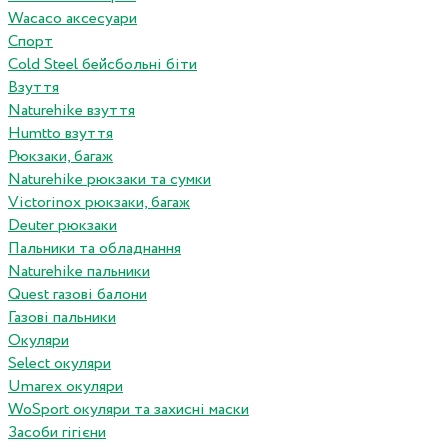
Wacaco аксесуари
Спорт
Cold Steel бейсбольні біти
Взуття
Naturehike взуття
Humtto взуття
Рюкзаки, багаж
Naturehike рюкзаки та сумки
Victorinox рюкзаки, багаж
Deuter рюкзаки
Пальники та обладнання
Naturehike пальники
Quest газові балони
Газові пальники
Окуляри
Select окуляри
Umarex окуляри
WoSport окуляри та захисні маски
Засоби гігієни