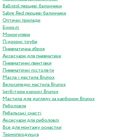
Ballistol перцеві балончики
Sabre Red перцеві балончики
Оптичні прилади
Біноклі
Монокуляри
Підзорні труби
Пневматична зброя
Аксесуари для пневматики
Пневматичні гвинтівки
Пневматичні пістолети
Масла і мастила Brunox
Велосипедні мастила Brunox
Інгібітори корозії Brunox
Мастила для догляду за карбоном Brunox
Риболовля
Рибальські снасті
Аксесуари для риболовлі
Все для монтажу оснастки
Термопродукція