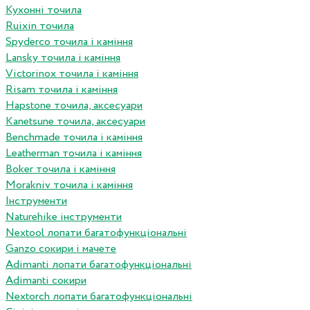
Кухонні точила
Ruixin точила
Spyderco точила і каміння
Lansky точила і каміння
Victorinox точила і каміння
Risam точила і каміння
Hapstone точила, аксесуари
Kanetsune точила, аксесуари
Benchmade точила і каміння
Leatherman точила і каміння
Boker точила і каміння
Morakniv точила і каміння
Інструменти
Naturehike інструменти
Nextool лопати багатофункціональні
Ganzo сокири і мачете
Adimanti лопати багатофункціональні
Adimanti сокири
Nextorch лопати багатофункціональні