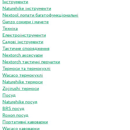
Інструменти
Naturehike інструменти
Nextool лопати багатофункціональні
Ganzo сокири і мачете
Техніка
Електроінструменти
Садові інструменти
Тактичне спорядження
Nextorch аксесуари
Nextorch тактичні перчатки
Термоси та термокухлі
Wacaco термокухлі
Naturehike термоси
Zojirushi термоси
Посуд
Naturehike посуд
BRS посуд
Roxon посуд
Портативні кавоварки
Wacaco кавоварки