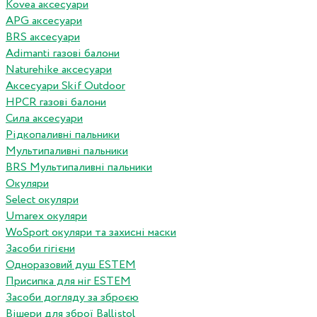
Kovea аксесуари
APG аксесуари
BRS аксесуари
Adimanti газові балони
Naturehike аксесуари
Аксесуари Skif Outdoor
HPCR газові балони
Сила аксесуари
Рідкопаливні пальники
Мультипаливні пальники
BRS Мультипаливні пальники
Окуляри
Select окуляри
Umarex окуляри
WoSport окуляри та захисні маски
Засоби гігієни
Одноразовий душ ESTEM
Присипка для ніг ESTEM
Засоби догляду за зброєю
Вішери для зброї Ballistol