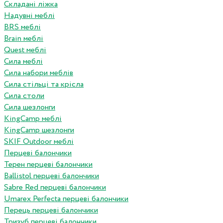
Складані ліжка
Надувні меблі
BRS меблі
Brain меблі
Quest меблі
Сила меблі
Сила набори меблів
Сила стільці та крісла
Сила столи
Сила шезлонги
KingCamp меблі
KingCamp шезлонги
SKIF Outdoor меблі
Перцеві балончики
Терен перцеві балончики
Ballistol перцеві балончики
Sabre Red перцеві балончики
Umarex Perfecta перцеві балончики
Перець перцеві балончики
Тризуб перцеві балончики