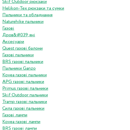
Skif Outdoor рюкзаки
Helikon-Tex рюкзаки та сумки
Пальники та обладнання
Naturehike пальники
Газові
Дров&#039;яні
Аксесуари
Quest газові балони
Газові пальники
BRS газові пальники
Пальники Ganzo
Kovea газові пальники
APG газові пальники
Primus газові пальники
Skif Outdoor пальники
Tramp газові пальники
Сила газові пальники
Газові лампи
Kovea газові лампи
BRS газові лампи