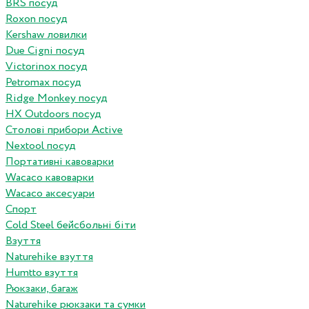
BRS посуд
Roxon посуд
Kershaw ловилки
Due Cigni посуд
Victorinox посуд
Petromax посуд
Ridge Monkey посуд
HX Outdoors посуд
Столові прибори Active
Nextool посуд
Портативні кавоварки
Wacaco кавоварки
Wacaco аксесуари
Спорт
Cold Steel бейсбольні біти
Взуття
Naturehike взуття
Humtto взуття
Рюкзаки, багаж
Naturehike рюкзаки та сумки