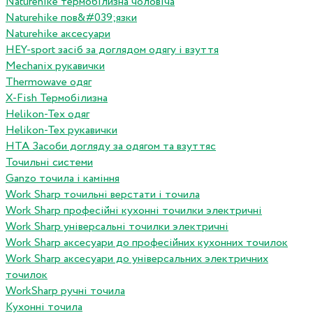
Naturehike термобілизна чоловіча
Naturehike пов&#039;язки
Naturehike аксесуари
HEY-sport засіб за доглядом одягу і взуття
Mechanix рукавички
Thermowave одяг
X-Fish Термобілизна
Helikon-Tex одяг
Helikon-Tex рукавички
HTA Засоби догляду за одягом та взуттяс
Точильні системи
Ganzo точила і каміння
Work Sharp точильні верстати і точила
Work Sharp професiйнi кухоннi точилки электричнi
Work Sharp унiверсальнi точилки электричнi
Work Sharp аксесуари до професiйних кухонних точилок
Work Sharp аксесуари до унiверсальних электричних
точилок
WorkSharp ручні точила
Кухонні точила