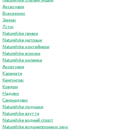
Naturehike спальні мішки
Аксесуари
Всесезонні
Зимові
Літні
Naturehike гамаки
Naturehike матраци
Naturehike контейнери
Naturehike візочки
Naturehike килимки
Аксесуари
Каремати
Кемпінгові
Ковдри
Надувні
Самонадувні
Naturehike подушки
Naturehike взуття
Naturehike водний спорт
Naturehike водонепроникні речі