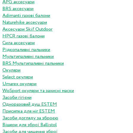
APG аксесуари
BRS аксесуари
Adimanti газові балони
Naturehike аксесуари
Аксесуари Skif Outdoor
HPCR газові балони
Сила аксесуари
Рідкопаливні пальники
Мультипаливні пальники
BRS Мультипаливні пальники
Окуляри
Select окуляри
Umarex окуляри
WoSport окуляри та захисні маски
Засоби гігієни
Одноразовий душ ESTEM
Присипка для ніг ESTEM
Засоби догляду за зброєю
Вішери для зброї Ballistol
Засоби для чищення зброї