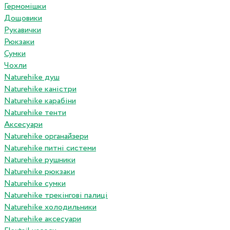
Гермомішки
Дощовики
Рукавички
Рюкзаки
Сумки
Чохли
Naturehike душ
Naturehike каністри
Naturehike карабіни
Naturehike тенти
Аксесуари
Naturehike органайзери
Naturehike питні системи
Naturehike рушники
Naturehike рюкзаки
Naturehike сумки
Naturehike трекінгові палиці
Naturehike холодильники
Naturehike аксесуари