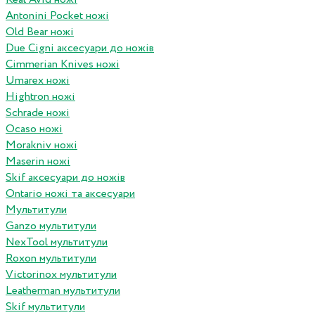
Antonini Pocket ножі
Old Bear ножі
Due Cigni аксесуари до ножів
Cimmerian Knives ножі
Umarex ножі
Hightron ножі
Schrade ножі
Ocaso ножі
Morakniv ножі
Maserin ножі
Skif аксесуари до ножів
Ontario ножі та аксесуари
Мультитули
Ganzo мультитули
NexTool мультитули
Roxon мультитули
Victorinox мультитули
Leatherman мультитули
Skif мультитули