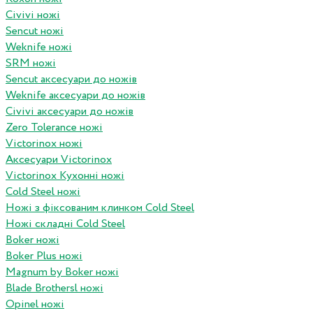
Civivi ножі
Sencut ножі
Weknife ножі
SRM ножі
Sencut аксесуари до ножів
Weknife аксесуари до ножів
Civivi аксесуари до ножів
Zero Tolerance ножі
Victorinox ножі
Аксесуари Victorinox
Victorinox Кухонні ножі
Cold Steel ножі
Ножі з фіксованим клинком Cold Steel
Ножі складні Cold Steel
Boker ножі
Boker Plus ножі
Magnum by Boker ножі
Blade Brothersl ножі
Opinel ножі