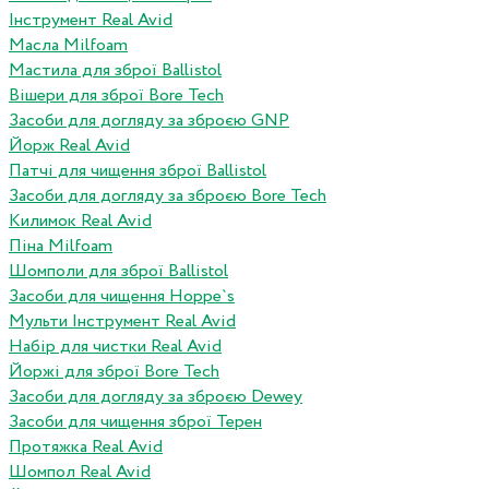
Інструмент Real Avid
Масла Milfoam
Мастила для зброї Ballistol
Вішери для зброї Bore Tech
Засоби для догляду за зброєю GNP
Йорж Real Avid
Патчі для чищення зброї Ballistol
Засоби для догляду за зброєю Bore Tech
Килимок Real Avid
Піна Milfoam
Шомполи для зброї Ballistol
Засоби для чищення Hoppe`s
Мульти Інструмент Real Avid
Набір для чистки Real Avid
Йоржі для зброї Bore Tech
Засоби для догляду за зброєю Dewey
Засоби для чищення зброї Терен
Протяжка Real Avid
Шомпол Real Avid