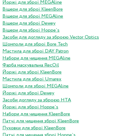
Йоржі для зброї MEGAline
Вішери для зброї KleenBore
Вішери для зброї MEGAline
Вішери для зброї Dewey
Вішери для зброї Hoppe`s
Засоби для догляду за зброєю Vector Optics
Шомполи для зброї Bore Tech
Мастила для зброї DAY Patron
Набори для чищення MEGAline
Фарба маскувальна RecOil
Йоржі для зброї KleenBore
Мастила для зброї Umarex
Шомполи для зброї MEGAline
Йоржі для зброї Dewey
Засоби догляду за зброєю HTA
Йоржі для зброї Hoppe`s
Набори для чищення KleenBore
Патчі для чищення зброї KleenBore
Пуховки для зброї KleenBore
Патчі для чищення зброї Hoppe`s