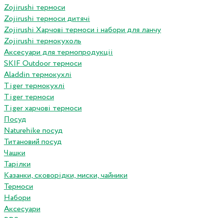
Zojirushi термоси
Zojirushi термоси дитячі
Zojirushi Харчові термоси і набори для ланчу
Zojirushi термокухоль
Аксесуари для термопродукціі
SKIF Outdoor термоси
Aladdin термокухлі
Tiger термокухлі
Tiger термоси
Tiger харчові термоси
Посуд
Naturehike посуд
Титановий посуд
Чашки
Тарілки
Казанки, сковорідки, миски, чайники
Термоси
Набори
Аксесуари