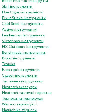
Boker Plus тактичні ручки
Skif інструменти
Due Cigni інструменти
Fix it Sticks інструменти
Сold Steel інструменти
Active інструменти
Leatherman Інструменти
Victorinox інструменти
HX Outdoors інструменти
Benchmade інструменти
Boker інструменти
Техніка
Електроінструменти
Садові інструменти
Тактичне спорядження
Nextorch аксесуари
Nextorch тактичні перчатки
Термоси та термокухлі
Wacaco термокухлі
Naturehike термоси