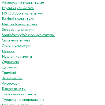
Аксесуари к мультитулам
Мультитули Active
HX Outdoors мультитули
Rocktol мультитули
Nextorch мультитули
Schrade мультитули
Smith&amp;Wesson мультитули
Сила мультитули
Civivi мультитули
Намети
Naturehike намети
Одномісні
Двомісні
Тримісні
Чотиримісні
Аксесуари
Ranger намети
Tramp намети, тенти
Туристичне спорядження