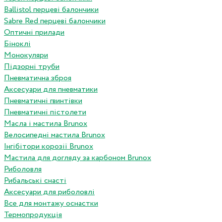
Ballistol перцеві балончики
Sabre Red перцеві балончики
Оптичні прилади
Біноклі
Монокуляри
Підзорні труби
Пневматична зброя
Аксесуари для пневматики
Пневматичні гвинтівки
Пневматичні пістолети
Масла і мастила Brunox
Велосипедні мастила Brunox
Інгібітори корозії Brunox
Мастила для догляду за карбоном Brunox
Риболовля
Рибальські снасті
Аксесуари для риболовлі
Все для монтажу оснастки
Термопродукція