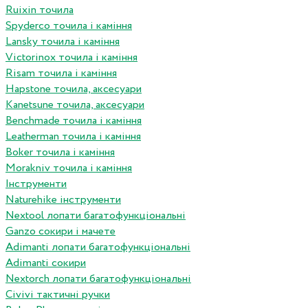
Ruixin точила
Spyderco точила і каміння
Lansky точила і каміння
Victorinox точила і каміння
Risam точила і каміння
Hapstone точила, аксесуари
Kanetsune точила, аксесуари
Benchmade точила і каміння
Leatherman точила і каміння
Boker точила і каміння
Morakniv точила і каміння
Інструменти
Naturehike інструменти
Nextool лопати багатофункціональні
Ganzo сокири і мачете
Adimanti лопати багатофункціональні
Adimanti сокири
Nextorch лопати багатофункціональні
Сivivi тактичні ручки