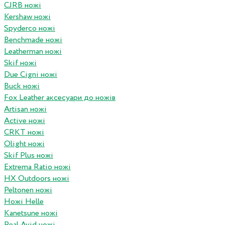
CJRB ножі
Kershaw ножі
Spyderco ножі
Benchmade ножі
Leatherman ножі
Skif ножі
Due Cigni ножі
Buck ножі
Fox Leather аксесуари до ножів
Artisan ножі
Active ножі
CRKT ножі
Olight ножі
Skif Plus ножі
Extrema Ratio ножі
HX Outdoors ножі
Peltonen ножі
Ножі Helle
Kanetsune ножі
Real Avid ножі