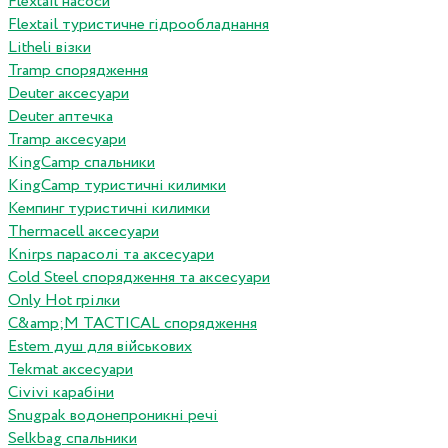
Flextail насоси
Flextail туристичне гідрообладнання
Litheli візки
Tramp спорядження
Deuter аксесуари
Deuter аптечка
Tramp аксесуари
KingCamp спальники
KingCamp туристичні килимки
Кемпинг туристичні килимки
Thermacell аксесуари
Knirps парасолі та аксесуари
Cold Steel спорядження та аксесуари
Only Hot грілки
C&amp;M TACTICAL спорядження
Estem душ для військових
Tekmat аксесуари
Сivivi карабіни
Snugpak водонепроникні речі
Selkbag спальники