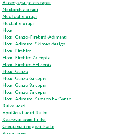
Аксесуари до ліхтарів
Nextorch ліхтарі
NexTool ліхтарі
Flextail ліхтарі
Ножі
Ножі Ganzo-Firebird-Adimanti
Ножі Adimanti Skimen design
Ножі Firebird
Ножі Firebird 7а серія
Ножі Firebird FH серія
Ножі Ganzo
Ножі Ganzo 6а серія
Ножі Ganzo 8а серія
Ножі Ganzo 7а серія
Ножі Adimanti Samson by Ganzo
Ruike ножі
Армійські ножі Ruike
Класичні ножі Ruike
Спеціальні моделі Ruike
Roxon ножi