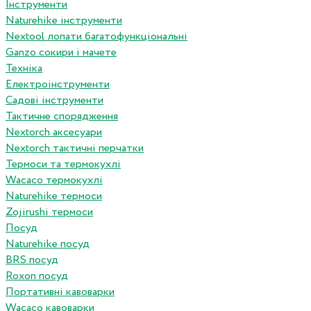
Інструменти
Naturehike інструменти
Nextool лопати багатофункціональні
Ganzo сокири і мачете
Техніка
Електроінструменти
Садові інструменти
Тактичне спорядження
Nextorch аксесуари
Nextorch тактичні перчатки
Термоси та термокухлі
Wacaco термокухлі
Naturehike термоси
Zojirushi термоси
Посуд
Naturehike посуд
BRS посуд
Roxon посуд
Портативні кавоварки
Wacaco кавоварки