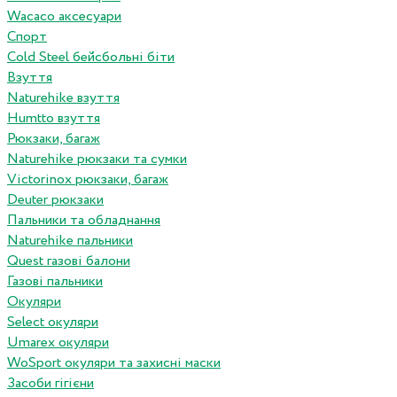
Wacaco аксесуари
Спорт
Cold Steel бейсбольні біти
Взуття
Naturehike взуття
Humtto взуття
Рюкзаки, багаж
Naturehike рюкзаки та сумки
Victorinox рюкзаки, багаж
Deuter рюкзаки
Пальники та обладнання
Naturehike пальники
Quest газові балони
Газові пальники
Окуляри
Select окуляри
Umarex окуляри
WoSport окуляри та захисні маски
Засоби гігієни