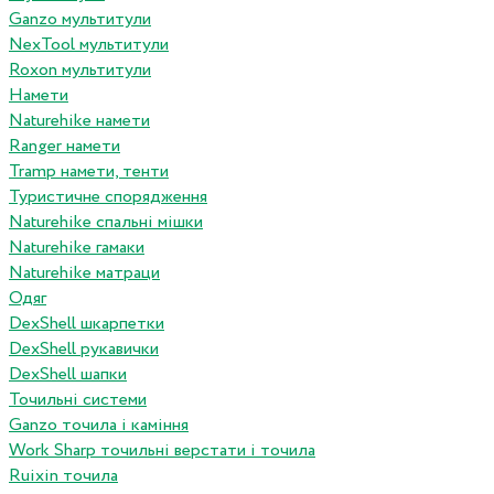
Ganzo мультитули
NexTool мультитули
Roxon мультитули
Намети
Naturehike намети
Ranger намети
Tramp намети, тенти
Туристичне спорядження
Naturehike спальні мішки
Naturehike гамаки
Naturehike матраци
Одяг
DexShell шкарпетки
DexShell рукавички
DexShell шапки
Точильні системи
Ganzo точила і каміння
Work Sharp точильні верстати і точила
Ruixin точила