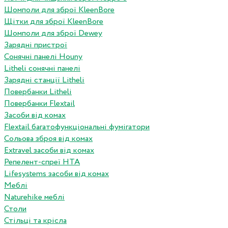
Шомполи для зброї KleenBore
Щітки для зброї KleenBore
Шомполи для зброї Dewey
Зарядні пристрої
Сонячні панелі Houny
Litheli сонячні панелі
Зарядні станції Litheli
Повербанки Litheli
Повербанки Flextail
Засоби від комах
Flextail багатофункціональні фумігатори
Сольова зброя від комах
Extravel засоби від комах
Репелент-спреї HTA
Lifesystems засоби від комах
Меблі
Naturehike меблі
Столи
Стільці та крісла