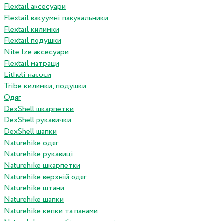
Flextail аксесуари
Flextail вакуумні пакувальники
Flextail килимки
Flextail подушки
Nite Ize аксесуари
Flextail матраци
Litheli насоси
Tribe килимки, подушки
Одяг
DexShell шкарпетки
DexShell рукавички
DexShell шапки
Naturehike одяг
Naturehike рукавиці
Naturehike шкарпетки
Naturehike верхній одяг
Naturehike штани
Naturehike шапки
Naturehike кепки та панами