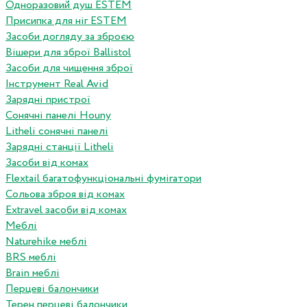
Одноразовий душ ESTEM
Присипка для ніг ESTEM
Засоби догляду за зброєю
Вішери для зброї Ballistol
Засоби для чищення зброї
Інструмент Real Avid
Зарядні пристрої
Сонячні панелі Houny
Litheli сонячні панелі
Зарядні станції Litheli
Засоби від комах
Flextail багатофункціональні фумігатори
Сольова зброя від комах
Extravel засоби від комах
Меблі
Naturehike меблі
BRS меблі
Brain меблі
Перцеві балончики
Терен перцеві балончики