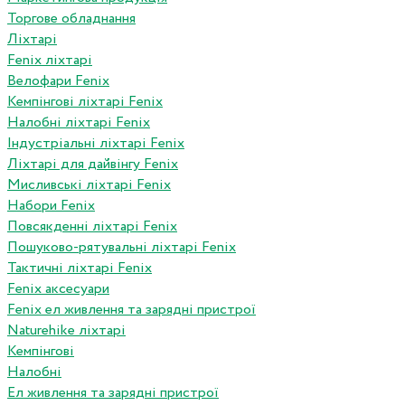
Торгове обладнання
Ліхтарі
Fenix ліхтарі
Велофари Fenix
Кемпінгові ліхтарі Fenix
Налобні ліхтарі Fenix
Індустріальні ліхтарі Fenix
Ліхтарі для дайвінгу Fenix
Мисливські ліхтарі Fenix
Набори Fenix
Повсякденні ліхтарі Fenix
Пошуково-рятувальні ліхтарі Fenix
Тактичні ліхтарі Fenix
Fenix аксесуари
Fenix ел живлення та зарядні пристрої
Naturehike ліхтарі
Кемпінгові
Налобні
Ел живлення та зарядні пристрої