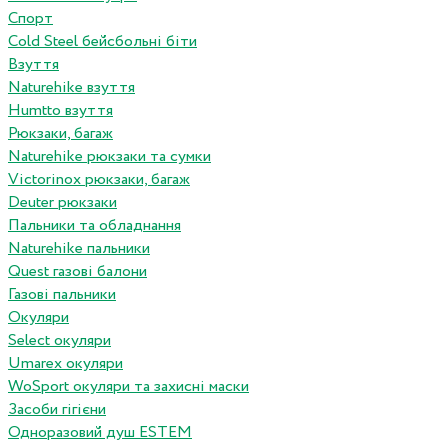
Спорт
Cold Steel бейсбольні біти
Взуття
Naturehike взуття
Humtto взуття
Рюкзаки, багаж
Naturehike рюкзаки та сумки
Victorinox рюкзаки, багаж
Deuter рюкзаки
Пальники та обладнання
Naturehike пальники
Quest газові балони
Газові пальники
Окуляри
Select окуляри
Umarex окуляри
WoSport окуляри та захисні маски
Засоби гігієни
Одноразовий душ ESTEM