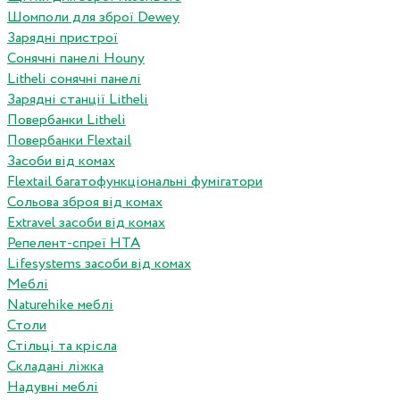
Шомполи для зброї Dewey
Зарядні пристрої
Сонячні панелі Houny
Litheli сонячні панелі
Зарядні станції Litheli
Повербанки Litheli
Повербанки Flextail
Засоби від комах
Flextail багатофункціональні фумігатори
Сольова зброя від комах
Extravel засоби від комах
Репелент-спреї HTA
Lifesystems засоби від комах
Меблі
Naturehike меблі
Столи
Стільці та крісла
Складані ліжка
Надувні меблі