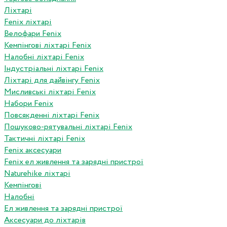
Ліхтарі
Fenix ліхтарі
Велофари Fenix
Кемпінгові ліхтарі Fenix
Налобні ліхтарі Fenix
Індустріальні ліхтарі Fenix
Ліхтарі для дайвінгу Fenix
Мисливські ліхтарі Fenix
Набори Fenix
Повсякденні ліхтарі Fenix
Пошуково-рятувальні ліхтарі Fenix
Тактичні ліхтарі Fenix
Fenix аксесуари
Fenix ел живлення та зарядні пристрої
Naturehike ліхтарі
Кемпінгові
Налобні
Ел живлення та зарядні пристрої
Аксесуари до ліхтарів