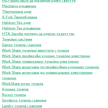
HEY-sport засіб за доглядом одягу і взуття
Mechanix рукавички
Thermowave одяг
X-Fish Термобілизна
Helikon-Tex одяг
Helikon-Tex рукавички
HTA Засоби догляду за одягом та взуттяс
Точильні системи
Ganzo точила і каміння
Work Sharp точильні верстати і точила
Work Sharp професiйнi кухоннi точилки электричнi
Work Sharp унiверсальнi точилки электричнi
Work Sharp аксесуари до професiйних кухонних точилок
Work Sharp аксесуари до унiверсальних электричних
точилок
WorkSharp ручні точила
Кухонні точила
Ruixin точила
Spyderco точила і каміння
Lansky точила і каміння