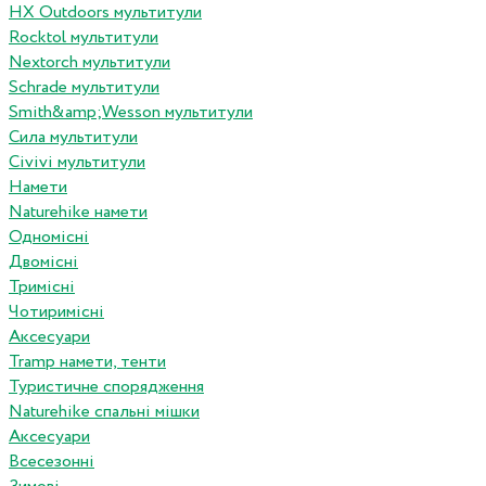
HX Outdoors мультитули
Rocktol мультитули
Nextorch мультитули
Schrade мультитули
Smith&amp;Wesson мультитули
Сила мультитули
Civivi мультитули
Намети
Naturehike намети
Одномісні
Двомісні
Тримісні
Чотиримісні
Аксесуари
Tramp намети, тенти
Туристичне спорядження
Naturehike спальні мішки
Аксесуари
Всесезонні