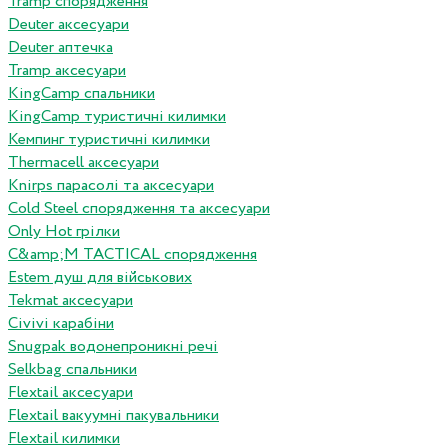
Tramp спорядження
Deuter аксесуари
Deuter аптечка
Tramp аксесуари
KingCamp спальники
KingCamp туристичні килимки
Кемпинг туристичні килимки
Thermacell аксесуари
Knirps парасолі та аксесуари
Cold Steel спорядження та аксесуари
Only Hot грілки
C&amp;M TACTICAL спорядження
Estem душ для військових
Tekmat аксесуари
Сivivi карабіни
Snugpak водонепроникні речі
Selkbag спальники
Flextail аксесуари
Flextail вакуумні пакувальники
Flextail килимки