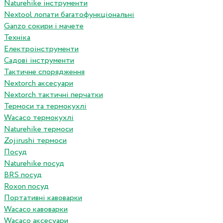
Naturehike інструменти
Nextool лопати багатофункціональні
Ganzo сокири і мачете
Техніка
Електроінструменти
Садові інструменти
Тактичне спорядження
Nextorch аксесуари
Nextorch тактичні перчатки
Термоси та термокухлі
Wacaco термокухлі
Naturehike термоси
Zojirushi термоси
Посуд
Naturehike посуд
BRS посуд
Roxon посуд
Портативні кавоварки
Wacaco кавоварки
Wacaco аксесуари