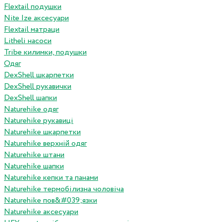
Flextail подушки
Nite Ize аксесуари
Flextail матраци
Litheli насоси
Tribe килимки, подушки
Одяг
DexShell шкарпетки
DexShell рукавички
DexShell шапки
Naturehike одяг
Naturehike рукавиці
Naturehike шкарпетки
Naturehike верхній одяг
Naturehike штани
Naturehike шапки
Naturehike кепки та панами
Naturehike термобілизна чоловіча
Naturehike пов&#039;язки
Naturehike аксесуари