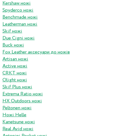
Kershaw ножі
Spyderco ножі
Benchmade ножі
Leatherman ножі
Skif ножі
Due Cigni ножі
Buck ножі
Fox Leather аксесуари до ножів
Artisan ножі
Active ножі
CRKT ножі
Olight ножі
Skif Plus ножі
Extrema Ratio ножі
HX Outdoors ножі
Peltonen ножі
Ножі Helle
Kanetsune ножі
Real Avid ножі
Antonini Pocket ножі