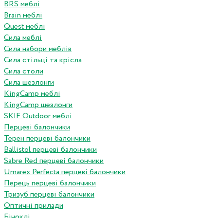
BRS меблі
Brain меблі
Quest меблі
Сила меблі
Сила набори меблів
Сила стільці та крісла
Сила столи
Сила шезлонги
KingCamp меблі
KingCamp шезлонги
SKIF Outdoor меблі
Перцеві балончики
Терен перцеві балончики
Ballistol перцеві балончики
Sabre Red перцеві балончики
Umarex Perfecta перцеві балончики
Перець перцеві балончики
Тризуб перцеві балончики
Оптичні прилади
Біноклі