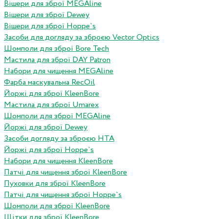
Вішери для зброї MEGAline
Вішери для зброї Dewey
Вішери для зброї Hoppe`s
Засоби для догляду за зброєю Vector Optics
Шомполи для зброї Bore Tech
Мастила для зброї DAY Patron
Набори для чищення MEGAline
Фарба маскувальна RecOil
Йоржі для зброї KleenBore
Мастила для зброї Umarex
Шомполи для зброї MEGAline
Йоржі для зброї Dewey
Засоби догляду за зброєю HTA
Йоржі для зброї Hoppe`s
Набори для чищення KleenBore
Патчі для чищення зброї KleenBore
Пуховки для зброї KleenBore
Патчі для чищення зброї Hoppe`s
Шомполи для зброї KleenBore
Щітки для зброї KleenBore