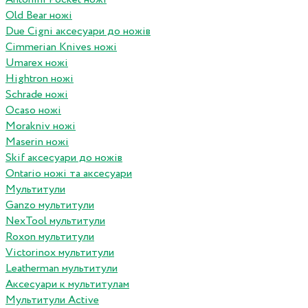
Old Bear ножі
Due Cigni аксесуари до ножів
Cimmerian Knives ножі
Umarex ножі
Hightron ножі
Schrade ножі
Ocaso ножі
Morakniv ножі
Maserin ножі
Skif аксесуари до ножів
Ontario ножі та аксесуари
Мультитули
Ganzo мультитули
NexTool мультитули
Roxon мультитули
Victorinox мультитули
Leatherman мультитули
Аксесуари к мультитулам
Мультитули Active