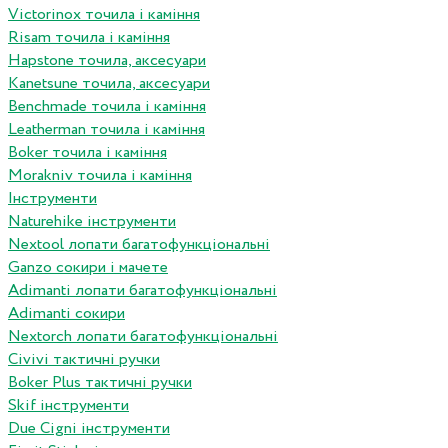
Victorinox точила і каміння
Risam точила і каміння
Hapstone точила, аксесуари
Kanetsune точила, аксесуари
Benchmade точила і каміння
Leatherman точила і каміння
Boker точила і каміння
Morakniv точила і каміння
Інструменти
Naturehike інструменти
Nextool лопати багатофункціональні
Ganzo сокири і мачете
Adimanti лопати багатофункціональні
Adimanti сокири
Nextorch лопати багатофункціональні
Сivivi тактичні ручки
Boker Plus тактичні ручки
Skif інструменти
Due Cigni інструменти