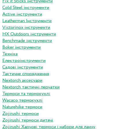
Fix it Sticks інструменти
Сold Steel інструменти
Active інструменти
Leatherman Інструменти
Victorinox інструменти
HX Outdoors інструменти
Benchmade інструменти
Boker інструменти
Техніка
Електроінструменти
Садові інструменти
Тактичне спорядження
Nextorch аксесуари
Nextorch тактичні перчатки
Термоси та термокухлі
Wacaco термокухлі
Naturehike термоси
Zojirushi термоси
Zojirushi термоси дитячі
Zojirushi Харчові термоси і набори для ланчу