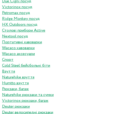
Due Cigni посуд
Victorinox посуд
Petromax посуд
Ridge Monkey посуд
HX Outdoors посуд
Столові прибори Active
Nextool посуд
Портативні кавоварки
Wacaco кавоварки
Wacaco аксесуари
Спорт
Cold Steel бейсбольні біти
Взуття
Naturehike взуття
Humtto взуття
Рюкзаки, багаж
Naturehike рюкзаки та сумки
Victorinox рюкзаки, багаж
Deuter рюкзаки
Deuter велосипедні рюкзаки