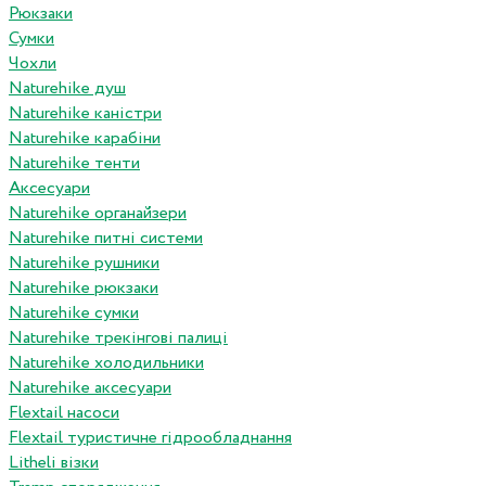
Рюкзаки
Сумки
Чохли
Naturehike душ
Naturehike каністри
Naturehike карабіни
Naturehike тенти
Аксесуари
Naturehike органайзери
Naturehike питні системи
Naturehike рушники
Naturehike рюкзаки
Naturehike сумки
Naturehike трекінгові палиці
Naturehike холодильники
Naturehike аксесуари
Flextail насоси
Flextail туристичне гідрообладнання
Litheli візки