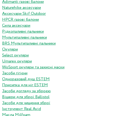
Adimanti газові балони
Naturehike аксесуари
Аксесуари Skif Outdoor
HPCR газові балони
Сила аксесуари
Рідкопаливні пальники
Мультипаливні пальники
BRS Мультипаливні пальники
Окуляри
Select окуляри
Umarex окуляри
WoSport окуляри та захисні маски
Засоби гігієни
Одноразовий душ ESTEM
Присипка для ніг ESTEM
Засоби догляду за зброєю
Вішери для зброї Ballistol
Засоби для чищення зброї
Інструмент Real Avid
Масла Milfoam