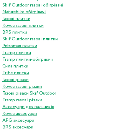
Skif Outdoor газові обігрівачі
Naturehike обігрівачі
Газові плитки
Kovea газові плитки
BRS плитки
Skif Outdoor газові плитки
Petromax плитки
Tramp плитки
Tramp плитки-обігрівачі
Сила плитки
Tribe плитки
Газові різаки
Kovea газові різаки
Газові різаки Skif Outdoor
Tramp газові різаки
Аксесуари для пальників
Kovea аксесуари
APG аксесуари
BRS аксесуари