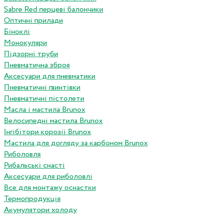
Sabre Red перцеві балончики
Оптичні прилади
Біноклі
Монокуляри
Підзорні труби
Пневматична зброя
Аксесуари для пневматики
Пневматичні гвинтівки
Пневматичні пістолети
Масла і мастила Brunox
Велосипедні мастила Brunox
Інгібітори корозії Brunox
Мастила для догляду за карбоном Brunox
Риболовля
Рибальські снасті
Аксесуари для риболовлі
Все для монтажу оснастки
Термопродукція
Акумулятори холоду