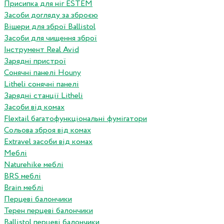
Присипка для ніг ESTEM
Засоби догляду за зброєю
Вішери для зброї Ballistol
Засоби для чищення зброї
Інструмент Real Avid
Зарядні пристрої
Сонячні панелі Houny
Litheli сонячні панелі
Зарядні станції Litheli
Засоби від комах
Flextail багатофункціональні фумігатори
Сольова зброя від комах
Extravel засоби від комах
Меблі
Naturehike меблі
BRS меблі
Brain меблі
Перцеві балончики
Терен перцеві балончики
Ballistol перцеві балончики