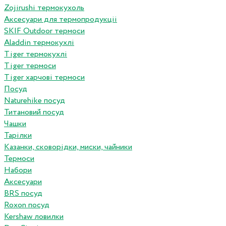
Zojirushi термокухоль
Аксесуари для термопродукціі
SKIF Outdoor термоси
Aladdin термокухлі
Tiger термокухлі
Tiger термоси
Tiger харчові термоси
Посуд
Naturehike посуд
Титановий посуд
Чашки
Тарілки
Казанки, сковорідки, миски, чайники
Термоси
Набори
Аксесуари
BRS посуд
Roxon посуд
Kershaw ловилки