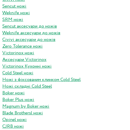
Sencut ножі
Weknife ножі
SRM ножі
Sencut аксесуари до ножів
Weknife аксесуари до ножів
Civivi аксесуари до ножів
Zero Tolerance ножі
Victorinox ножі
Аксесуари Victorinox
Victorinox Кухонні ножі
Cold Steel ножі
Ножі з фіксованим клинком Cold Steel
Ножі складні Cold Steel
Boker ножі
Boker Plus ножі
Magnum by Boker ножі
Blade Brothersl ножі
Opinel ножі
CJRB ножі