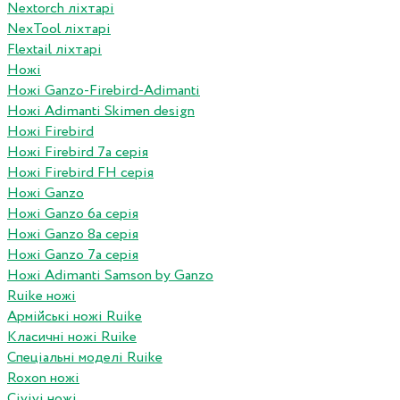
Nextorch ліхтарі
NexTool ліхтарі
Flextail ліхтарі
Ножі
Ножі Ganzo-Firebird-Adimanti
Ножі Adimanti Skimen design
Ножі Firebird
Ножі Firebird 7а серія
Ножі Firebird FH серія
Ножі Ganzo
Ножі Ganzo 6а серія
Ножі Ganzo 8а серія
Ножі Ganzo 7а серія
Ножі Adimanti Samson by Ganzo
Ruike ножі
Армійські ножі Ruike
Класичні ножі Ruike
Спеціальні моделі Ruike
Roxon ножi
Civivi ножі