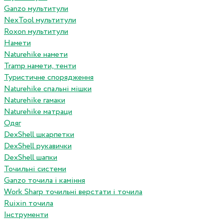
Ganzo мультитули
NexTool мультитули
Roxon мультитули
Намети
Naturehike намети
Tramp намети, тенти
Туристичне спорядження
Naturehike спальні мішки
Naturehike гамаки
Naturehike матраци
Одяг
DexShell шкарпетки
DexShell рукавички
DexShell шапки
Точильні системи
Ganzo точила і каміння
Work Sharp точильні верстати і точила
Ruixin точила
Інструменти