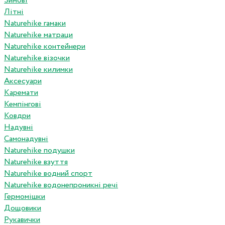
Зимові
Літні
Naturehike гамаки
Naturehike матраци
Naturehike контейнери
Naturehike візочки
Naturehike килимки
Аксесуари
Каремати
Кемпінгові
Ковдри
Надувні
Самонадувні
Naturehike подушки
Naturehike взуття
Naturehike водний спорт
Naturehike водонепроникні речі
Гермомішки
Дощовики
Рукавички