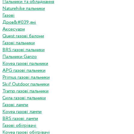
Пальники та обладнання
Naturehike пальники
Газові
Дров&#039;яні
Аксесуари
Quest газові балони
Газові пальники
BRS газові пальники
Пальники Ganzo
Kovea газові пальники
APG газові пальники
Primus газові пальники
Skif Outdoor пальники
Tramp газові пальники
Сила газові пальники
Газові лампи
Kovea газові лампи
BRS газові лампи
Газові обігрівачі
Kovea газові обігрівачі