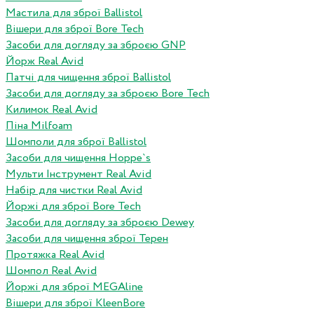
Мастила для зброї Ballistol
Вішери для зброї Bore Tech
Засоби для догляду за зброєю GNP
Йорж Real Avid
Патчі для чищення зброї Ballistol
Засоби для догляду за зброєю Bore Tech
Килимок Real Avid
Піна Milfoam
Шомполи для зброї Ballistol
Засоби для чищення Hoppe`s
Мульти Інструмент Real Avid
Набір для чистки Real Avid
Йоржі для зброї Bore Tech
Засоби для догляду за зброєю Dewey
Засоби для чищення зброї Терен
Протяжка Real Avid
Шомпол Real Avid
Йоржі для зброї MEGAline
Вішери для зброї KleenBore