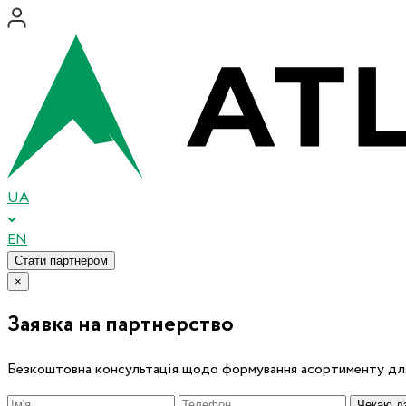
UA
EN
Стати партнером
×
Заявка на партнерство
Безкоштовна консультація щодо формування асортименту для
Чекаю дз