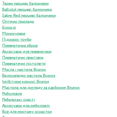
Терен перцеві балончики
Ballistol перцеві балончики
Sabre Red перцеві балончики
Оптичні прилади
Біноклі
Монокуляри
Підзорні труби
Пневматична зброя
Аксесуари для пневматики
Пневматичні гвинтівки
Пневматичні пістолети
Масла і мастила Brunox
Велосипедні мастила Brunox
Інгібітори корозії Brunox
Мастила для догляду за карбоном Brunox
Риболовля
Рибальські снасті
Аксесуари для риболовлі
Все для монтажу оснастки