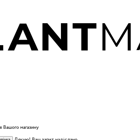
 Вашого магазину
Дякую! Ваш запит надіслано.
вінка