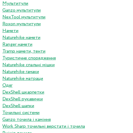
Мультитули
Ganzo мультитули
NexTool мультитули
Roxon мультитули
Намети
Naturehike намети
Ranger намети
Tramp намети, тенти
Туристичне спорядження
Naturehike спальні мішки
Naturehike гамаки
Naturehike матраци
Одяг
DexShell шкарпетки
DexShell рукавички
DexShell шапки
Точильні системи
Ganzo точила і каміння
Work Sharp точильні верстати і точила