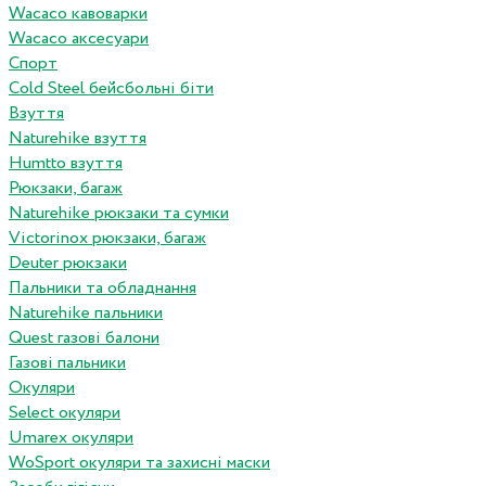
Wacaco кавоварки
Wacaco аксесуари
Спорт
Cold Steel бейсбольні біти
Взуття
Naturehike взуття
Humtto взуття
Рюкзаки, багаж
Naturehike рюкзаки та сумки
Victorinox рюкзаки, багаж
Deuter рюкзаки
Пальники та обладнання
Naturehike пальники
Quest газові балони
Газові пальники
Окуляри
Select окуляри
Umarex окуляри
WoSport окуляри та захисні маски