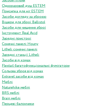
Засоби гігієни
Одноразовий душ ESTEM
Присипка для ніг ESTEM
Засоби догляду за зброєю
Вішери для зброї Ballistol
Засоби для чищення зброї
Інструмент Real Avid
Зарядні пристрої
Сонячні панелі Houny
Litheli сонячні панелі
Зарядні станції Litheli
Засоби від комах
Flextail багатофункціональні фумігатори
Сольова зброя від комах
Extravel засоби від комах
Меблі
Naturehike меблі
BRS меблі
Brain меблі
Перцеві балончики