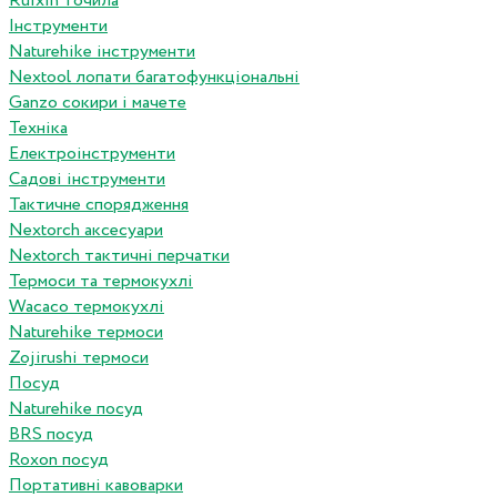
Ruixin точила
Інструменти
Naturehike інструменти
Nextool лопати багатофункціональні
Ganzo сокири і мачете
Техніка
Електроінструменти
Садові інструменти
Тактичне спорядження
Nextorch аксесуари
Nextorch тактичні перчатки
Термоси та термокухлі
Wacaco термокухлі
Naturehike термоси
Zojirushi термоси
Посуд
Naturehike посуд
BRS посуд
Roxon посуд
Портативні кавоварки