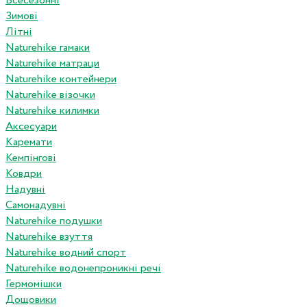
Всесезонні
Зимові
Літні
Naturehike гамаки
Naturehike матраци
Naturehike контейнери
Naturehike візочки
Naturehike килимки
Аксесуари
Каремати
Кемпінгові
Ковдри
Надувні
Самонадувні
Naturehike подушки
Naturehike взуття
Naturehike водний спорт
Naturehike водонепроникні речі
Гермомішки
Дощовики