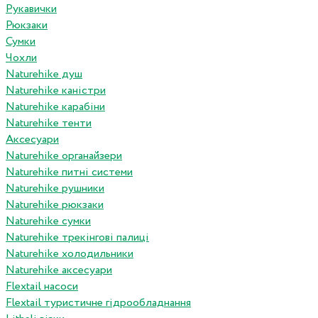
Рукавички
Рюкзаки
Сумки
Чохли
Naturehike душ
Naturehike каністри
Naturehike карабіни
Naturehike тенти
Аксесуари
Naturehike органайзери
Naturehike питні системи
Naturehike рушники
Naturehike рюкзаки
Naturehike сумки
Naturehike трекінгові палиці
Naturehike холодильники
Naturehike аксесуари
Flextail насоси
Flextail туристичне гідрообладнання