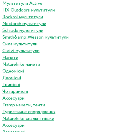
Мультитули Active
HX Outdoors мультитули
Rocktol мультитули
Nextorch мультитули
Schrade мультитули
Smith&amp;Wesson мультитули
Сила мультитули
Civivi мультитули
Намети
Naturehike намети
Одномісні
Двомісні
Тримісні
Чотиримісні
Аксесуари
Tramp намети, тенти
Туристичне спорядження
Naturehike спальні мішки
Аксесуари