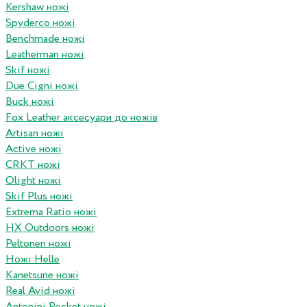
Kershaw ножі
Spyderco ножі
Benchmade ножі
Leatherman ножі
Skif ножі
Due Cigni ножі
Buck ножі
Fox Leather аксесуари до ножів
Artisan ножі
Active ножі
CRKT ножі
Olight ножі
Skif Plus ножі
Extrema Ratio ножі
HX Outdoors ножі
Peltonen ножі
Ножі Helle
Kanetsune ножі
Real Avid ножі
Antonini Pocket ножі