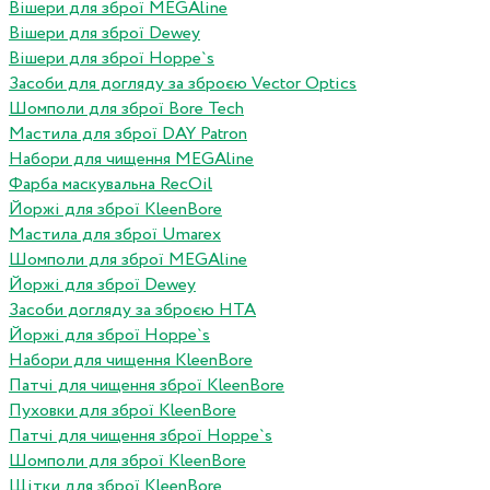
Вішери для зброї MEGAline
Вішери для зброї Dewey
Вішери для зброї Hoppe`s
Засоби для догляду за зброєю Vector Optics
Шомполи для зброї Bore Tech
Мастила для зброї DAY Patron
Набори для чищення MEGAline
Фарба маскувальна RecOil
Йоржі для зброї KleenBore
Мастила для зброї Umarex
Шомполи для зброї MEGAline
Йоржі для зброї Dewey
Засоби догляду за зброєю HTA
Йоржі для зброї Hoppe`s
Набори для чищення KleenBore
Патчі для чищення зброї KleenBore
Пуховки для зброї KleenBore
Патчі для чищення зброї Hoppe`s
Шомполи для зброї KleenBore
Щітки для зброї KleenBore