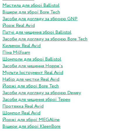
Мастила для зброї Ballistol
Вішери для зброї Bore Tech
Засоби для догляду за зброєю GNP
Йорж Real Avid
Патчі для чищення зброї Ballistol
Засоби для догляду за зброєю Bore Tech
Килимок Real Avid
Піна Milfoam
Шомполи для зброї Ballistol
Засоби для чищення Hoppe`s
Мульти Інструмент Real Avid
Набір для чистки Real Avid
Йоржі для зброї Bore Tech
Засоби для догляду за зброєю Dewey
Засоби для чищення зброї Терен
Протяжка Real Avid
Шомпол Real Avid
Йоржі для зброї MEGAline
Вішери для зброї KleenBore