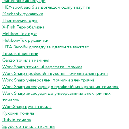
Naturehike аксесуари
HEY-sport засіб за доглядом одягу і взуття
Mechanix рукавички
Thermowave одяг
X-Fish Термобілизна
Helikon-Tex одяг
Helikon-Tex рукавички
HTA Засоби догляду за одягом та взуттяс
Точильні системи
Ganzo точила і каміння
Work Sharp точильні верстати і точила
Work Sharp професiйнi кухоннi точилки электричнi
Work Sharp унiверсальнi точилки электричнi
Work Sharp аксесуари до професiйних кухонних точилок
Work Sharp аксесуари до унiверсальних электричних
точилок
WorkSharp ручні точила
Кухонні точила
Ruixin точила
Spyderco точила і каміння