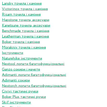
Lansky точила і каміння
Victorinox точила і каміння
Risam точила і каміння
Hapstone точила, аксесуари
Kanetsune точила, аксесуари
Benchmade точила і каміння
Leatherman точила і каміння
Boker точила і каміння
Morakniv точила і каміння
Інструменти
Naturehike інструменти
Nextool лопати багатофункціональні
Ganzo сокири і мачете
Adimanti лопати багатофункціональні
Adimanti сокири
Nextorch лопати багатофункціональні
Сivivi тактичні ручки
Boker Plus тактичні ручки
Skif інструменти