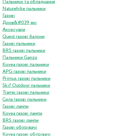
Пальники та обладнання
Naturehike пальники
Газові
Дров&#039;яні
Аксесуари
Quest газові балони
Газові пальники
BRS газові пальники
Пальники Ganzo
Kovea газові пальники
APG газові пальники
Primus газові пальники
Skif Outdoor пальники
Tramp газові пальники
Сила газові пальники
Газові лампи
Kovea газові лампи
BRS газові лампи
Газові обігрівачі
Kovea газові обігрівачі