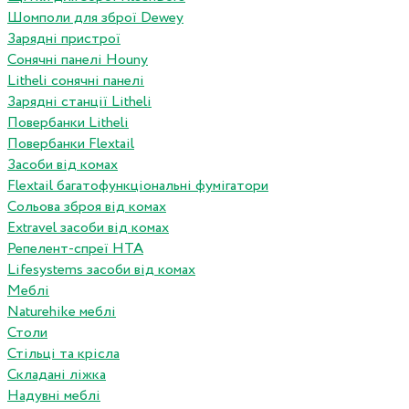
Шомполи для зброї Dewey
Зарядні пристрої
Сонячні панелі Houny
Litheli сонячні панелі
Зарядні станції Litheli
Повербанки Litheli
Повербанки Flextail
Засоби від комах
Flextail багатофункціональні фумігатори
Сольова зброя від комах
Extravel засоби від комах
Репелент-спреї HTA
Lifesystems засоби від комах
Меблі
Naturehike меблі
Столи
Стільці та крісла
Складані ліжка
Надувні меблі