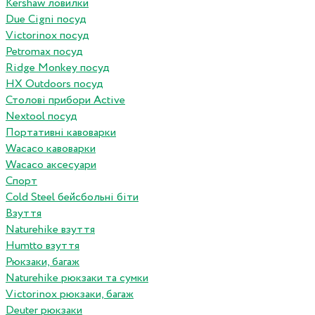
Kershaw ловилки
Due Cigni посуд
Victorinox посуд
Petromax посуд
Ridge Monkey посуд
HX Outdoors посуд
Столові прибори Active
Nextool посуд
Портативні кавоварки
Wacaco кавоварки
Wacaco аксесуари
Спорт
Cold Steel бейсбольні біти
Взуття
Naturehike взуття
Humtto взуття
Рюкзаки, багаж
Naturehike рюкзаки та сумки
Victorinox рюкзаки, багаж
Deuter рюкзаки