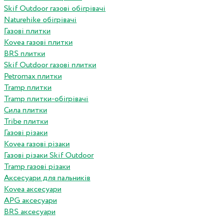
Skif Outdoor газові обігрівачі
Naturehike обігрівачі
Газові плитки
Kovea газові плитки
BRS плитки
Skif Outdoor газові плитки
Petromax плитки
Tramp плитки
Tramp плитки-обігрівачі
Сила плитки
Tribe плитки
Газові різаки
Kovea газові різаки
Газові різаки Skif Outdoor
Tramp газові різаки
Аксесуари для пальників
Kovea аксесуари
APG аксесуари
BRS аксесуари