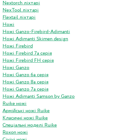
Nextorch ліхтарі
NexTool ліхтарі
Flextail ліхтарі
Ножі
Ножі Ganzo-Firebird-Adimanti
Ножі Adimanti Skimen design
Ножі Firebird
Ножі Firebird 7а серія
Ножі Firebird FH серія
Ножі Ganzo
Ножі Ganzo 6а серія
Ножі Ganzo 8а серія
Ножі Ganzo 7а серія
Ножі Adimanti Samson by Ganzo
Ruike ножі
Армійські ножі Ruike
Класичні ножі Ruike
Спеціальні моделі Ruike
Roxon ножi
Civivi ножі