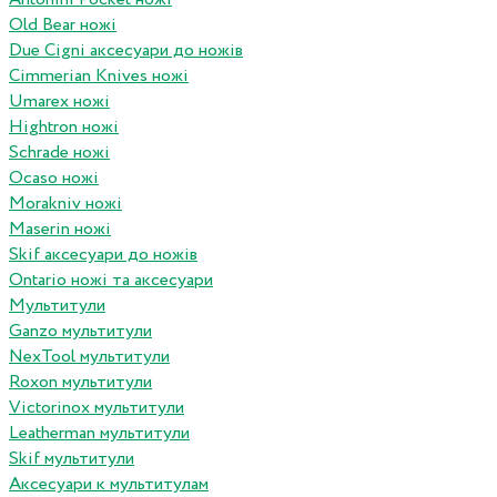
Old Bear ножі
Due Cigni аксесуари до ножів
Cimmerian Knives ножі
Umarex ножі
Hightron ножі
Schrade ножі
Ocaso ножі
Morakniv ножі
Maserin ножі
Skif аксесуари до ножів
Ontario ножі та аксесуари
Мультитули
Ganzo мультитули
NexTool мультитули
Roxon мультитули
Victorinox мультитули
Leatherman мультитули
Skif мультитули
Аксесуари к мультитулам