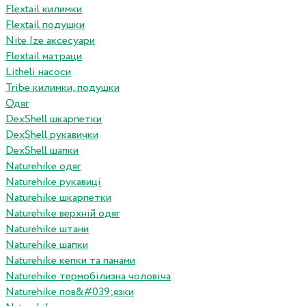
Flextail килимки
Flextail подушки
Nite Ize аксесуари
Flextail матраци
Litheli насоси
Tribe килимки, подушки
Одяг
DexShell шкарпетки
DexShell рукавички
DexShell шапки
Naturehike одяг
Naturehike рукавиці
Naturehike шкарпетки
Naturehike верхній одяг
Naturehike штани
Naturehike шапки
Naturehike кепки та панами
Naturehike термобілизна чоловіча
Naturehike пов&#039;язки