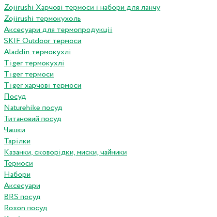
Zojirushi Харчові термоси і набори для ланчу
Zojirushi термокухоль
Аксесуари для термопродукціі
SKIF Outdoor термоси
Aladdin термокухлі
Tiger термокухлі
Tiger термоси
Tiger харчові термоси
Посуд
Naturehike посуд
Титановий посуд
Чашки
Тарілки
Казанки, сковорідки, миски, чайники
Термоси
Набори
Аксесуари
BRS посуд
Roxon посуд