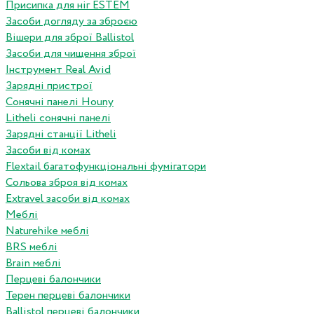
Присипка для ніг ESTEM
Засоби догляду за зброєю
Вішери для зброї Ballistol
Засоби для чищення зброї
Інструмент Real Avid
Зарядні пристрої
Сонячні панелі Houny
Litheli сонячні панелі
Зарядні станції Litheli
Засоби від комах
Flextail багатофункціональні фумігатори
Сольова зброя від комах
Extravel засоби від комах
Меблі
Naturehike меблі
BRS меблі
Brain меблі
Перцеві балончики
Терен перцеві балончики
Ballistol перцеві балончики