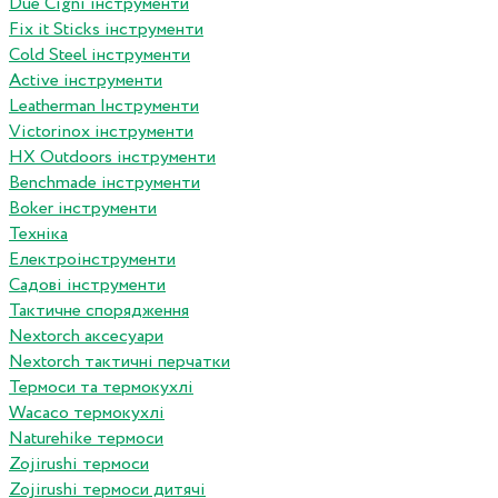
Due Cigni інструменти
Fix it Sticks інструменти
Сold Steel інструменти
Active інструменти
Leatherman Інструменти
Victorinox інструменти
HX Outdoors інструменти
Benchmade інструменти
Boker інструменти
Техніка
Електроінструменти
Садові інструменти
Тактичне спорядження
Nextorch аксесуари
Nextorch тактичні перчатки
Термоси та термокухлі
Wacaco термокухлі
Naturehike термоси
Zojirushi термоси
Zojirushi термоси дитячі