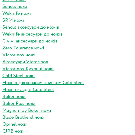
Sencut ножі
Weknife ножі
SRM ножі
Sencut аксесуари до ножів
Weknife аксесуари до ножів
Civivi аксесуари до ножів
Zero Tolerance ножі
Victorinox ножі
Аксесуари Victorinox
Victorinox Кухонні ножі
Cold Steel ножі
Ножі з фіксованим клинком Cold Steel
Ножі складні Cold Steel
Boker ножі
Boker Plus ножі
Magnum by Boker ножі
Blade Brothersl ножі
Opinel ножі
CJRB ножі