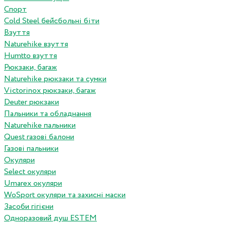
Спорт
Cold Steel бейсбольні біти
Взуття
Naturehike взуття
Humtto взуття
Рюкзаки, багаж
Naturehike рюкзаки та сумки
Victorinox рюкзаки, багаж
Deuter рюкзаки
Пальники та обладнання
Naturehike пальники
Quest газові балони
Газові пальники
Окуляри
Select окуляри
Umarex окуляри
WoSport окуляри та захисні маски
Засоби гігієни
Одноразовий душ ESTEM