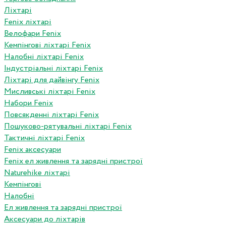
Ліхтарі
Fenix ліхтарі
Велофари Fenix
Кемпінгові ліхтарі Fenix
Налобні ліхтарі Fenix
Індустріальні ліхтарі Fenix
Ліхтарі для дайвінгу Fenix
Мисливські ліхтарі Fenix
Набори Fenix
Повсякденні ліхтарі Fenix
Пошуково-рятувальні ліхтарі Fenix
Тактичні ліхтарі Fenix
Fenix аксесуари
Fenix ел живлення та зарядні пристрої
Naturehike ліхтарі
Кемпінгові
Налобні
Ел живлення та зарядні пристрої
Аксесуари до ліхтарів