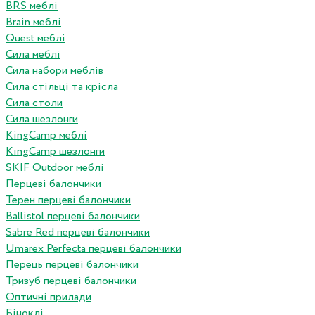
BRS меблі
Brain меблі
Quest меблі
Сила меблі
Сила набори меблів
Сила стільці та крісла
Сила столи
Сила шезлонги
KingCamp меблі
KingCamp шезлонги
SKIF Outdoor меблі
Перцеві балончики
Терен перцеві балончики
Ballistol перцеві балончики
Sabre Red перцеві балончики
Umarex Perfecta перцеві балончики
Перець перцеві балончики
Тризуб перцеві балончики
Оптичні прилади
Біноклі