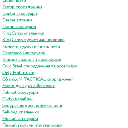
Litheli візки
Tramp спорядження
Deuter аксесуари
Deuter аптечка
Tramp аксесуари
KingCamp спальники
KingCamp туристичні килимки
Кемпинг туристичні килимки
Thermacell аксесуари
Knirps парасолі та аксесуари
Cold Steel спорядження та аксесуари
Only Hot грілки
C&amp;M TACTICAL спорядження
Estem душ для військових
Tekmat аксесуари
Сivivi карабіни
Snugpak водонепроникні речі
Selkbag спальники
Flextail аксесуари
Flextail вакуумні пакувальники