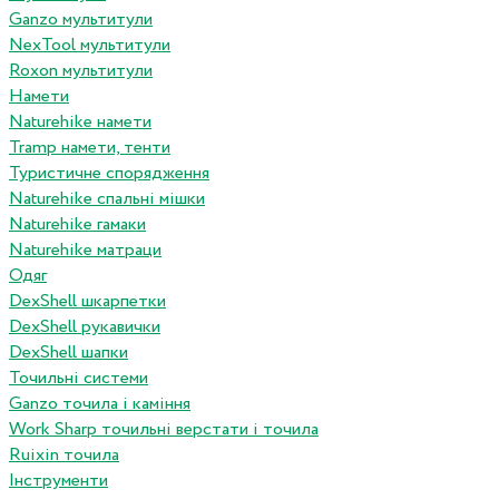
Ganzo мультитули
NexTool мультитули
Roxon мультитули
Намети
Naturehike намети
Tramp намети, тенти
Туристичне спорядження
Naturehike спальні мішки
Naturehike гамаки
Naturehike матраци
Одяг
DexShell шкарпетки
DexShell рукавички
DexShell шапки
Точильні системи
Ganzo точила і каміння
Work Sharp точильні верстати і точила
Ruixin точила
Інструменти