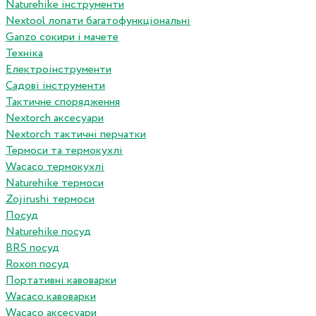
Naturehike інструменти
Nextool лопати багатофункціональні
Ganzo сокири і мачете
Техніка
Електроінструменти
Садові інструменти
Тактичне спорядження
Nextorch аксесуари
Nextorch тактичні перчатки
Термоси та термокухлі
Wacaco термокухлі
Naturehike термоси
Zojirushi термоси
Посуд
Naturehike посуд
BRS посуд
Roxon посуд
Портативні кавоварки
Wacaco кавоварки
Wacaco аксесуари