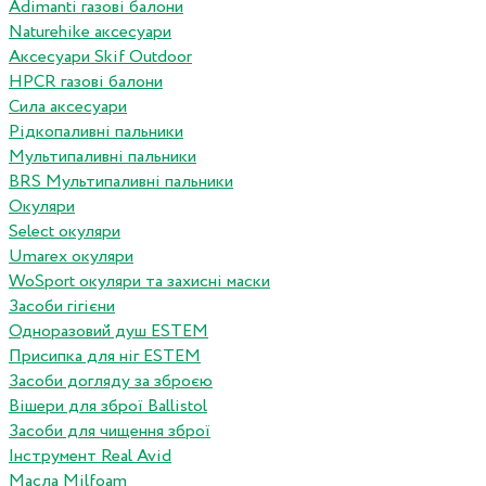
Adimanti газові балони
Naturehike аксесуари
Аксесуари Skif Outdoor
HPCR газові балони
Сила аксесуари
Рідкопаливні пальники
Мультипаливні пальники
BRS Мультипаливні пальники
Окуляри
Select окуляри
Umarex окуляри
WoSport окуляри та захисні маски
Засоби гігієни
Одноразовий душ ESTEM
Присипка для ніг ESTEM
Засоби догляду за зброєю
Вішери для зброї Ballistol
Засоби для чищення зброї
Інструмент Real Avid
Масла Milfoam