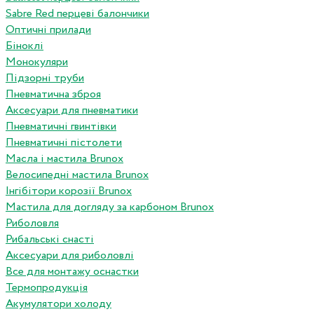
Sabre Red перцеві балончики
Оптичні прилади
Біноклі
Монокуляри
Підзорні труби
Пневматична зброя
Аксесуари для пневматики
Пневматичні гвинтівки
Пневматичні пістолети
Масла і мастила Brunox
Велосипедні мастила Brunox
Інгібітори корозії Brunox
Мастила для догляду за карбоном Brunox
Риболовля
Рибальські снасті
Аксесуари для риболовлі
Все для монтажу оснастки
Термопродукція
Акумулятори холоду