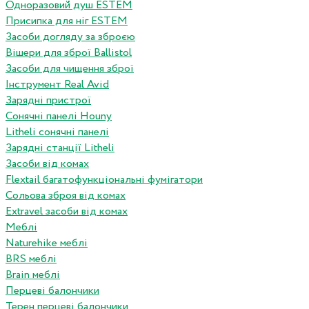
Одноразовий душ ESTEM
Присипка для ніг ESTEM
Засоби догляду за зброєю
Вішери для зброї Ballistol
Засоби для чищення зброї
Інструмент Real Avid
Зарядні пристрої
Сонячні панелі Houny
Litheli сонячні панелі
Зарядні станції Litheli
Засоби від комах
Flextail багатофункціональні фумігатори
Сольова зброя від комах
Extravel засоби від комах
Меблі
Naturehike меблі
BRS меблі
Brain меблі
Перцеві балончики
Терен перцеві балончики