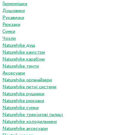
Гермомішки
Дощовики
Рукавички
Рюкзаки
Сумки
Чохли
Naturehike душ
Naturehike каністри
Naturehike карабіни
Naturehike тенти
Аксесуари
Naturehike органайзери
Naturehike питні системи
Naturehike рушники
Naturehike рюкзаки
Naturehike сумки
Naturehike трекінгові палиці
Naturehike холодильники
Naturehike аксесуари