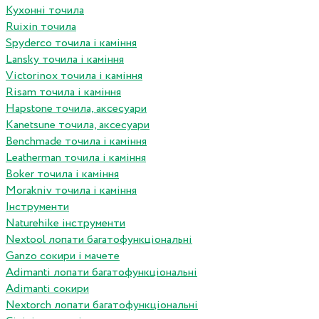
Кухонні точила
Ruixin точила
Spyderco точила і каміння
Lansky точила і каміння
Victorinox точила і каміння
Risam точила і каміння
Hapstone точила, аксесуари
Kanetsune точила, аксесуари
Benchmade точила і каміння
Leatherman точила і каміння
Boker точила і каміння
Morakniv точила і каміння
Інструменти
Naturehike інструменти
Nextool лопати багатофункціональні
Ganzo сокири і мачете
Adimanti лопати багатофункціональні
Adimanti сокири
Nextorch лопати багатофункціональні