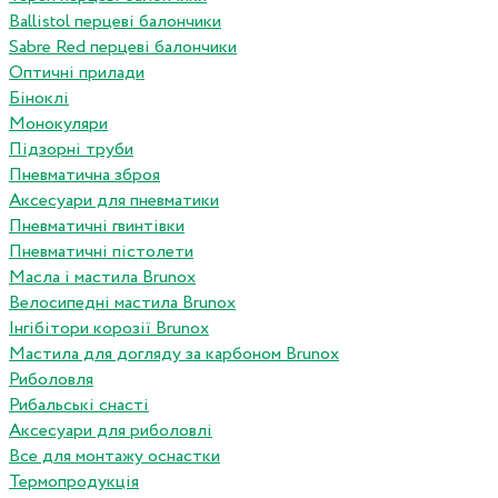
Ballistol перцеві балончики
Sabre Red перцеві балончики
Оптичні прилади
Біноклі
Монокуляри
Підзорні труби
Пневматична зброя
Аксесуари для пневматики
Пневматичні гвинтівки
Пневматичні пістолети
Масла і мастила Brunox
Велосипедні мастила Brunox
Інгібітори корозії Brunox
Мастила для догляду за карбоном Brunox
Риболовля
Рибальські снасті
Аксесуари для риболовлі
Все для монтажу оснастки
Термопродукція