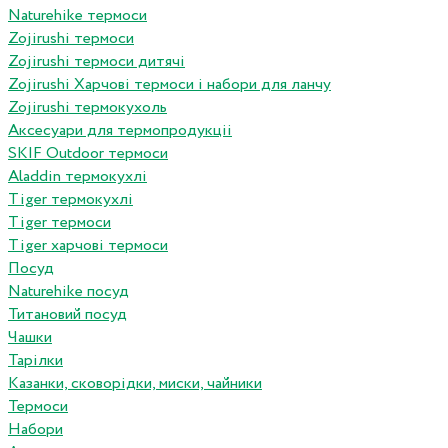
Naturehike термоси
Zojirushi термоси
Zojirushi термоси дитячі
Zojirushi Харчові термоси і набори для ланчу
Zojirushi термокухоль
Аксесуари для термопродукціі
SKIF Outdoor термоси
Aladdin термокухлі
Tiger термокухлі
Tiger термоси
Tiger харчові термоси
Посуд
Naturehike посуд
Титановий посуд
Чашки
Тарілки
Казанки, сковорідки, миски, чайники
Термоси
Набори