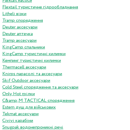
Flextail насоси
Flextail туристичне гідрообладнання
Litheli візки
Tramp спорядження
Deuter аксесуари
Deuter аптечка
Tramp аксесуари
KingCamp спальники
KingCamp туристичні килимки
Кемпинг туристичні килимки
Thermacell аксесуари
Knirps парасолі та аксесуари
Skif Outdoor аксесуари
Cold Steel спорядження та аксесуари
Only Hot грілки
C&amp;M TACTICAL спорядження
Estem душ для військових
Tekmat аксесуари
Сivivi карабіни
Snugpak водонепроникні речі