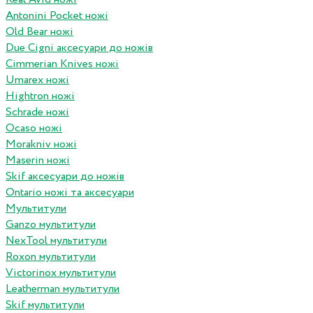
Antonini Pocket ножі
Old Bear ножі
Due Cigni аксесуари до ножів
Cimmerian Knives ножі
Umarex ножі
Hightron ножі
Schrade ножі
Ocaso ножі
Morakniv ножі
Maserin ножі
Skif аксесуари до ножів
Ontario ножі та аксесуари
Мультитули
Ganzo мультитули
NexTool мультитули
Roxon мультитули
Victorinox мультитули
Leatherman мультитули
Skif мультитули