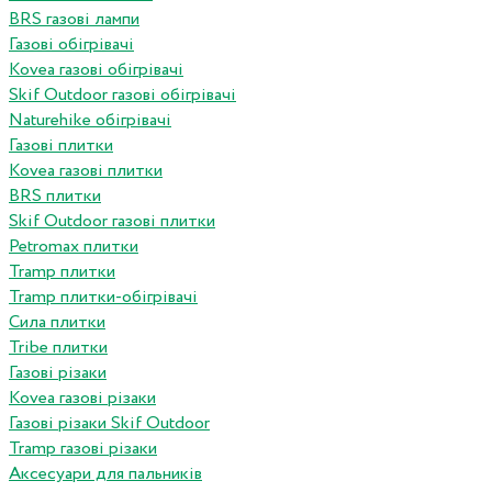
BRS газові лампи
Газові обігрівачі
Kovea газові обігрівачі
Skif Outdoor газові обігрівачі
Naturehike обігрівачі
Газові плитки
Kovea газові плитки
BRS плитки
Skif Outdoor газові плитки
Petromax плитки
Tramp плитки
Tramp плитки-обігрівачі
Сила плитки
Tribe плитки
Газові різаки
Kovea газові різаки
Газові різаки Skif Outdoor
Tramp газові різаки
Аксесуари для пальників