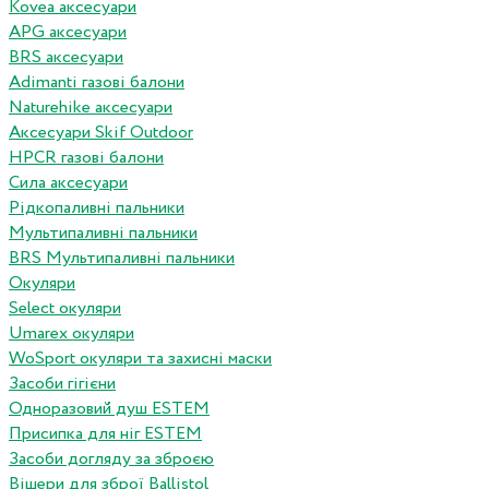
Kovea аксесуари
APG аксесуари
BRS аксесуари
Adimanti газові балони
Naturehike аксесуари
Аксесуари Skif Outdoor
HPCR газові балони
Сила аксесуари
Рідкопаливні пальники
Мультипаливні пальники
BRS Мультипаливні пальники
Окуляри
Select окуляри
Umarex окуляри
WoSport окуляри та захисні маски
Засоби гігієни
Одноразовий душ ESTEM
Присипка для ніг ESTEM
Засоби догляду за зброєю
Вішери для зброї Ballistol