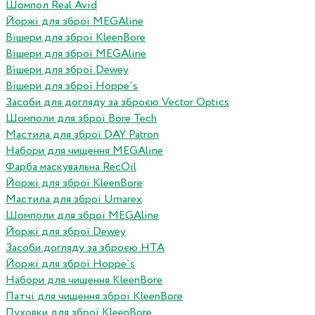
Шомпол Real Avid
Йоржі для зброї MEGAline
Вішери для зброї KleenBore
Вішери для зброї MEGAline
Вішери для зброї Dewey
Вішери для зброї Hoppe`s
Засоби для догляду за зброєю Vector Optics
Шомполи для зброї Bore Tech
Мастила для зброї DAY Patron
Набори для чищення MEGAline
Фарба маскувальна RecOil
Йоржі для зброї KleenBore
Мастила для зброї Umarex
Шомполи для зброї MEGAline
Йоржі для зброї Dewey
Засоби догляду за зброєю HTA
Йоржі для зброї Hoppe`s
Набори для чищення KleenBore
Патчі для чищення зброї KleenBore
Пуховки для зброї KleenBore