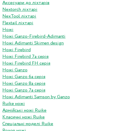
Аксесуари до ліхтарів
Nextorch ліхтарі
NexTool ліхтарі
Flextail ліхтарі
Ножі
Ножі Ganzo-Firebird-Adimanti
Ножі Adimanti Skimen design
Ножі Firebird
Ножі Firebird 7а серія
Ножі Firebird FH серія
Ножі Ganzo
Ножі Ganzo 6а серія
Ножі Ganzo 8а серія
Ножі Ganzo 7а серія
Ножі Adimanti Samson by Ganzo
Ruike ножі
Армійські ножі Ruike
Класичні ножі Ruike
Спеціальні моделі Ruike
Roxon ножi