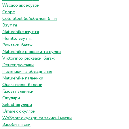
Wacaco аксесуари
Спорт
Cold Steel бейсбольні біти
Взуття
Naturehike взуття
Humtto взуття
Рюкзаки, багаж
Naturehike рюкзаки та сумки
Victorinox рюкзаки, багаж
Deuter рюкзаки
Пальники та обладнання
Naturehike пальники
Quest газові балони
Газові пальники
Окуляри
Select окуляри
Umarex окуляри
WoSport окуляри та захисні маски
Засоби гігієни