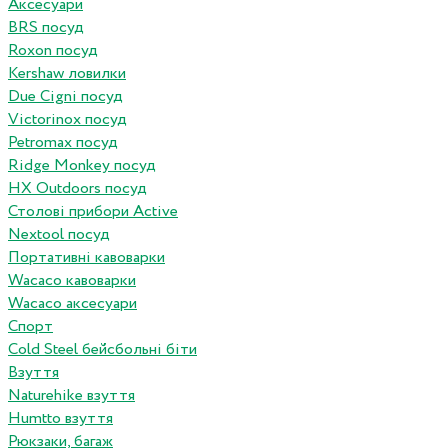
Аксесуари
BRS посуд
Roxon посуд
Kershaw ловилки
Due Cigni посуд
Victorinox посуд
Petromax посуд
Ridge Monkey посуд
HX Outdoors посуд
Столові прибори Active
Nextool посуд
Портативні кавоварки
Wacaco кавоварки
Wacaco аксесуари
Спорт
Cold Steel бейсбольні біти
Взуття
Naturehike взуття
Humtto взуття
Рюкзаки, багаж