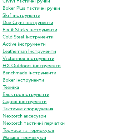
Сivivi тактичні ручки
Boker Plus тактичні ручки
Skif інструменти
Due Cigni інструменти
Fix it Sticks інструменти
Сold Steel інструменти
Active інструменти
Leatherman Інструменти
Victorinox інструменти
HX Outdoors інструменти
Benchmade інструменти
Boker інструменти
Техніка
Електроінструменти
Садові інструменти
Тактичне спорядження
Nextorch аксесуари
Nextorch тактичні перчатки
Термоси та термокухлі
Wacaco термокухлі