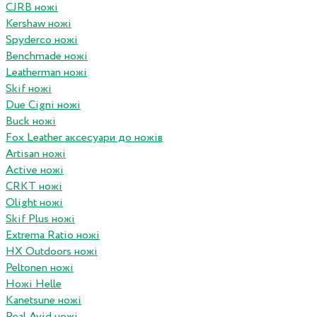
CJRB ножі
Kershaw ножі
Spyderco ножі
Benchmade ножі
Leatherman ножі
Skif ножі
Due Cigni ножі
Buck ножі
Fox Leather аксесуари до ножів
Artisan ножі
Active ножі
CRKT ножі
Olight ножі
Skif Plus ножі
Extrema Ratio ножі
HX Outdoors ножі
Peltonen ножі
Ножі Helle
Kanetsune ножі
Real Avid ножі