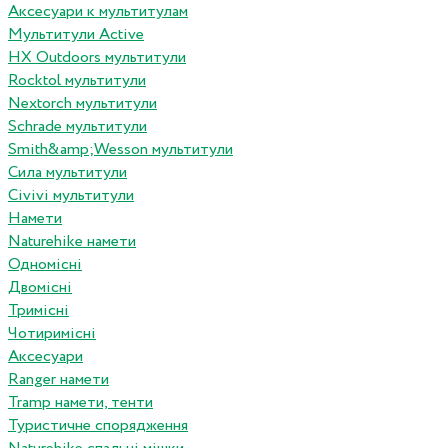
Аксесуари к мультитулам
Мультитули Active
HX Outdoors мультитули
Rocktol мультитули
Nextorch мультитули
Schrade мультитули
Smith&amp;Wesson мультитули
Сила мультитули
Civivi мультитули
Намети
Naturehike намети
Одномісні
Двомісні
Тримісні
Чотиримісні
Аксесуари
Ranger намети
Tramp намети, тенти
Туристичне спорядження