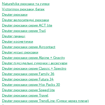
Naturehike рюкзаки та сумки
Victorinox рюкзаки, багаж
Deuter рюкзаки
Deuter велосипедні рюкзаки
Deuter рюкзаки серия ACT lite
Deuter рюкзаки серия Trail
Deuter гаманці
Deuter косметички
Deuter рюкзаки серия Aircontact
Deuter міські рюкзаки
Deuter рюкзаки серия Alpine + Gravity
Deuter підсідельні сумочки і аксесуари
Deuter рюкзаки серия Classic + Spectro
Deuter рюкзаки серия Family 36
Deuter рюкзаки серия Futura 34
Deuter рюкзаки серия Hip Packs 30
Deuter рюкзаки серия Speed lite
Deuter рюкзаки серия Travel
Deuter рюкзаки серия TrendLine (Сумки через плече)