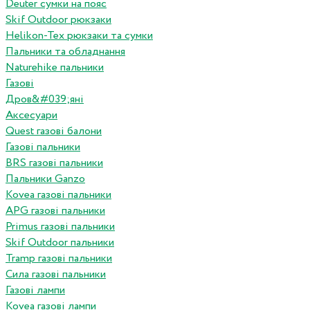
Deuter сумки на пояс
Skif Outdoor рюкзаки
Helikon-Tex рюкзаки та сумки
Пальники та обладнання
Naturehike пальники
Газові
Дров&#039;яні
Аксесуари
Quest газові балони
Газові пальники
BRS газові пальники
Пальники Ganzo
Kovea газові пальники
APG газові пальники
Primus газові пальники
Skif Outdoor пальники
Tramp газові пальники
Сила газові пальники
Газові лампи
Kovea газові лампи