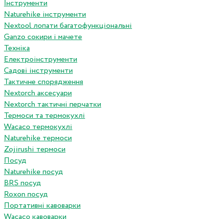
Інструменти
Naturehike інструменти
Nextool лопати багатофункціональні
Ganzo сокири і мачете
Техніка
Електроінструменти
Садові інструменти
Тактичне спорядження
Nextorch аксесуари
Nextorch тактичні перчатки
Термоси та термокухлі
Wacaco термокухлі
Naturehike термоси
Zojirushi термоси
Посуд
Naturehike посуд
BRS посуд
Roxon посуд
Портативні кавоварки
Wacaco кавоварки