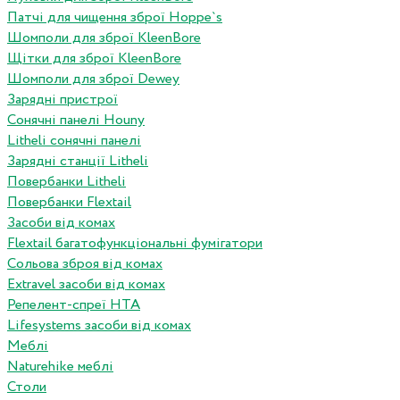
Патчі для чищення зброї Hoppe`s
Шомполи для зброї KleenBore
Щітки для зброї KleenBore
Шомполи для зброї Dewey
Зарядні пристрої
Сонячні панелі Houny
Litheli сонячні панелі
Зарядні станції Litheli
Повербанки Litheli
Повербанки Flextail
Засоби від комах
Flextail багатофункціональні фумігатори
Сольова зброя від комах
Extravel засоби від комах
Репелент-спреї HTA
Lifesystems засоби від комах
Меблі
Naturehike меблі
Столи