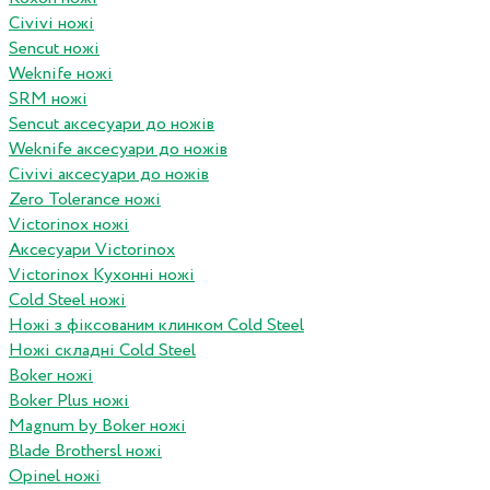
Civivi ножі
Sencut ножі
Weknife ножі
SRM ножі
Sencut аксесуари до ножів
Weknife аксесуари до ножів
Civivi аксесуари до ножів
Zero Tolerance ножі
Victorinox ножі
Аксесуари Victorinox
Victorinox Кухонні ножі
Cold Steel ножі
Ножі з фіксованим клинком Cold Steel
Ножі складні Cold Steel
Boker ножі
Boker Plus ножі
Magnum by Boker ножі
Blade Brothersl ножі
Opinel ножі