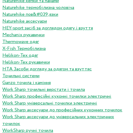
Naturehike кепки та панами
Naturehike термобілизна чоловіча
Naturehike пов&#039;язки
Naturehike аксесуари
HEY-sport засіб за доглядом одягу і взуття
Mechanix рукавички
Thermowave одяг
X-Fish Термобілизна
Helikon-Tex одяг
Helikon-Tex рукавички
HTA Засоби догляду за одягом та взуттяс
Точильні системи
Ganzo точила і каміння
Work Sharp точильні верстати і точила
Work Sharp професiйнi кухоннi точилки электричнi
Work Sharp унiверсальнi точилки электричнi
Work Sharp аксесуари до професiйних кухонних точилок
Work Sharp аксесуари до унiверсальних электричних
точилок
WorkSharp ручні точила