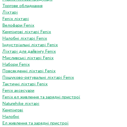
Торгове обладнання
Ліхтарі
Fenix ліхтарі
Велофари Fenix
Кемпінгові ліхтарі Fenix
Налобні ліхтарі Fenix
Індустріальні ліхтарі Fenix
Ліхтарі для дайвінгу Fenix
Мисливські ліхтарі Fenix
Набори Fenix
Повсякденні ліхтарі Fenix
Пошуково-рятувальні ліхтарі Fenix
Тактичні ліхтарі Fenix
Fenix аксесуари
Fenix ел живлення та зарядні пристрої
Naturehike ліхтарі
Кемпінгові
Налобні
Ел живлення та зарядні пристрої