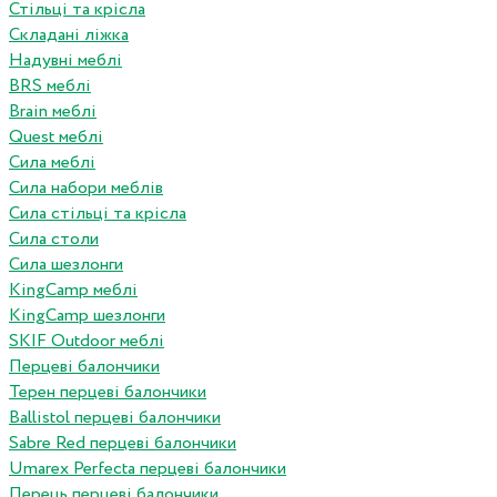
Стільці та крісла
Складані ліжка
Надувні меблі
BRS меблі
Brain меблі
Quest меблі
Сила меблі
Сила набори меблів
Сила стільці та крісла
Сила столи
Сила шезлонги
KingCamp меблі
KingCamp шезлонги
SKIF Outdoor меблі
Перцеві балончики
Терен перцеві балончики
Ballistol перцеві балончики
Sabre Red перцеві балончики
Umarex Perfecta перцеві балончики
Перець перцеві балончики