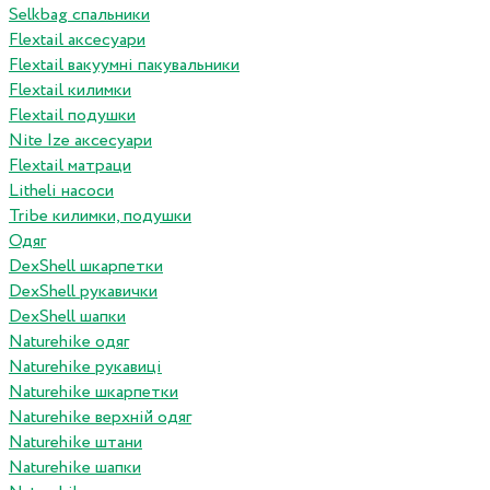
Selkbag спальники
Flextail аксесуари
Flextail вакуумні пакувальники
Flextail килимки
Flextail подушки
Nite Ize аксесуари
Flextail матраци
Litheli насоси
Tribe килимки, подушки
Одяг
DexShell шкарпетки
DexShell рукавички
DexShell шапки
Naturehike одяг
Naturehike рукавиці
Naturehike шкарпетки
Naturehike верхній одяг
Naturehike штани
Naturehike шапки