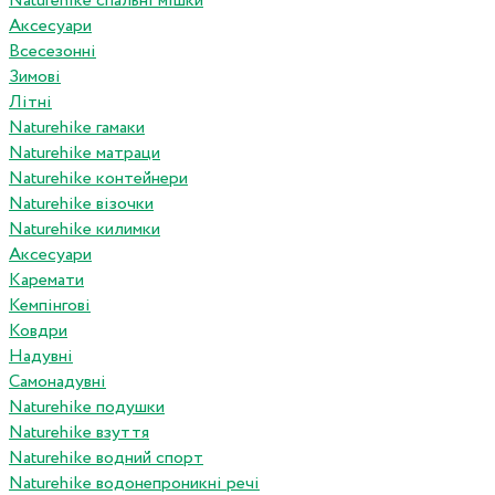
Naturehike спальні мішки
Аксесуари
Всесезонні
Зимові
Літні
Naturehike гамаки
Naturehike матраци
Naturehike контейнери
Naturehike візочки
Naturehike килимки
Аксесуари
Каремати
Кемпінгові
Ковдри
Надувні
Самонадувні
Naturehike подушки
Naturehike взуття
Naturehike водний спорт
Naturehike водонепроникні речі