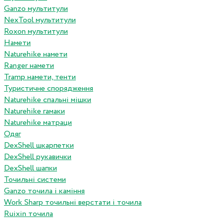
Ganzo мультитули
NexTool мультитули
Roxon мультитули
Намети
Naturehike намети
Ranger намети
Tramp намети, тенти
Туристичне спорядження
Naturehike спальні мішки
Naturehike гамаки
Naturehike матраци
Одяг
DexShell шкарпетки
DexShell рукавички
DexShell шапки
Точильні системи
Ganzo точила і каміння
Work Sharp точильні верстати і точила
Ruixin точила