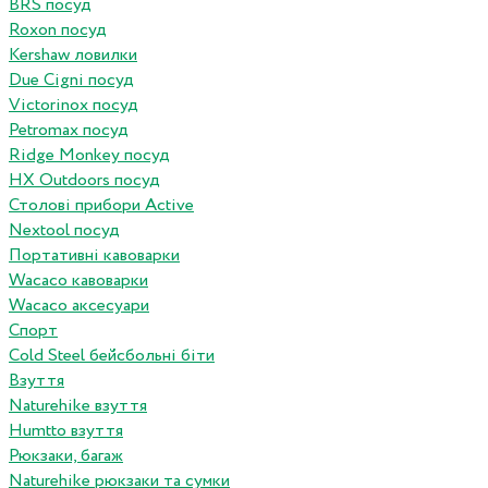
BRS посуд
Roxon посуд
Kershaw ловилки
Due Cigni посуд
Victorinox посуд
Petromax посуд
Ridge Monkey посуд
HX Outdoors посуд
Столові прибори Active
Nextool посуд
Портативні кавоварки
Wacaco кавоварки
Wacaco аксесуари
Спорт
Cold Steel бейсбольні біти
Взуття
Naturehike взуття
Humtto взуття
Рюкзаки, багаж
Naturehike рюкзаки та сумки