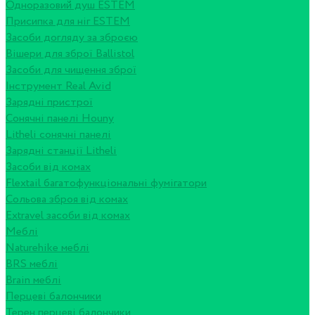
Одноразовий душ ESTEM
Присипка для ніг ESTEM
Засоби догляду за зброєю
Вішери для зброї Ballistol
Засоби для чищення зброї
Інструмент Real Avid
Зарядні пристрої
Сонячні панелі Houny
Litheli сонячні панелі
Зарядні станції Litheli
Засоби від комах
Flextail багатофункціональні фумігатори
Сольова зброя від комах
Extravel засоби від комах
Меблі
Naturehike меблі
BRS меблі
Brain меблі
Перцеві балончики
Терен перцеві балончики