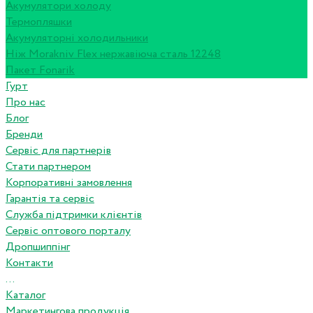
Акумулятори холоду
Термопляшки
Акумуляторні холодильники
Ніж Morakniv Flex нержавіюча сталь 12248
Пакет Fonarik
Гурт
Про нас
Блог
Бренди
Сервіс для партнерів
Стати партнером
Корпоративні замовлення
Гарантія та сервіс
Служба підтримки клієнтів
Сервіс оптового порталу
Дропшиппінг
Контакти
...
Каталог
Маркетингова продукція