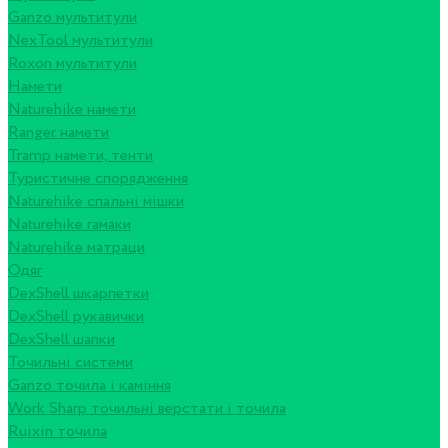
Ganzo мультитули
NexTool мультитули
Roxon мультитули
Намети
Naturehike намети
Ranger намети
Tramp намети, тенти
Туристичне спорядження
Naturehike спальні мішки
Naturehike гамаки
Naturehike матраци
Одяг
DexShell шкарпетки
DexShell рукавички
DexShell шапки
Точильні системи
Ganzo точила і каміння
Work Sharp точильні верстати і точила
Ruixin точила