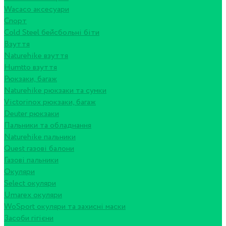
Wacaco аксесуари
Спорт
Cold Steel бейсбольні біти
Взуття
Naturehike взуття
Humtto взуття
Рюкзаки, багаж
Naturehike рюкзаки та сумки
Victorinox рюкзаки, багаж
Deuter рюкзаки
Пальники та обладнання
Naturehike пальники
Quest газові балони
Газові пальники
Окуляри
Select окуляри
Umarex окуляри
WoSport окуляри та захисні маски
Засоби гігієни