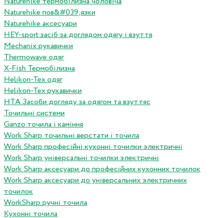
Naturehike термобілизна чоловіча
Naturehike пов&#039;язки
Naturehike аксесуари
HEY-sport засіб за доглядом одягу і взуття
Mechanix рукавички
Thermowave одяг
X-Fish Термобілизна
Helikon-Tex одяг
Helikon-Tex рукавички
HTA Засоби догляду за одягом та взуттяс
Точильні системи
Ganzo точила і каміння
Work Sharp точильні верстати і точила
Work Sharp професiйнi кухоннi точилки электричнi
Work Sharp унiверсальнi точилки электричнi
Work Sharp аксесуари до професiйних кухонних точилок
Work Sharp аксесуари до унiверсальних электричних
точилок
WorkSharp ручні точила
Кухонні точила