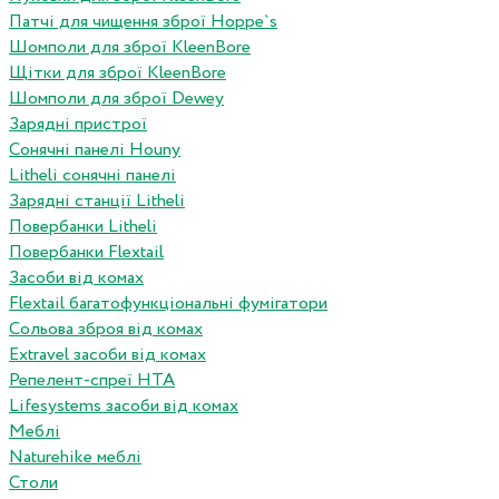
Патчі для чищення зброї Hoppe`s
Шомполи для зброї KleenBore
Щітки для зброї KleenBore
Шомполи для зброї Dewey
Зарядні пристрої
Сонячні панелі Houny
Litheli сонячні панелі
Зарядні станції Litheli
Повербанки Litheli
Повербанки Flextail
Засоби від комах
Flextail багатофункціональні фумігатори
Сольова зброя від комах
Extravel засоби від комах
Репелент-спреї HTA
Lifesystems засоби від комах
Меблі
Naturehike меблі
Столи