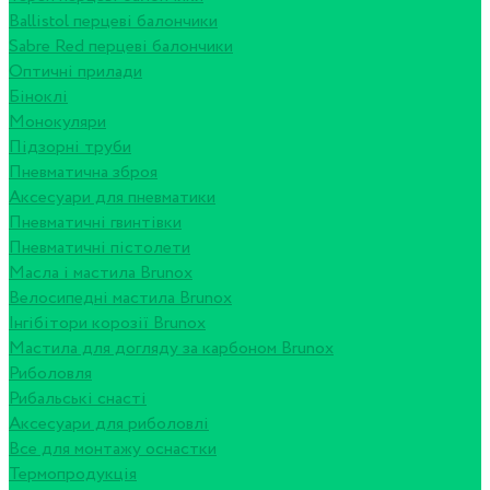
Ballistol перцеві балончики
Sabre Red перцеві балончики
Оптичні прилади
Біноклі
Монокуляри
Підзорні труби
Пневматична зброя
Аксесуари для пневматики
Пневматичні гвинтівки
Пневматичні пістолети
Масла і мастила Brunox
Велосипедні мастила Brunox
Інгібітори корозії Brunox
Мастила для догляду за карбоном Brunox
Риболовля
Рибальські снасті
Аксесуари для риболовлі
Все для монтажу оснастки
Термопродукція