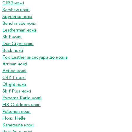
CJRB ножі
Kershaw ножі
Spyderco ножі
Benchmade ножі
Leatherman ножі
Skif ножі
Due Cigni ножі
Buck ножі
Fox Leather аксесуари до ножів
Artisan ножі
Active ножі
CRKT ножі
Olight ножі
Skif Plus ножі
Extrema Ratio ножі
HX Outdoors ножі
Peltonen ножі
Ножі Helle
Kanetsune ножі
Real Avid ножі