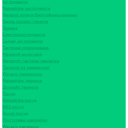
Інструменти
Naturehike інструменти
Nextool лопати багатофункціональні
Ganzo сокири і мачете
Техніка
Електроінструменти
Садові інструменти
Тактичне спорядження
Nextorch аксесуари
Nextorch тактичні перчатки
Термоси та термокухлі
Wacaco термокухлі
Naturehike термоси
Zojirushi термоси
Посуд
Naturehike посуд
BRS посуд
Roxon посуд
Портативні кавоварки
Wacaco кавоварки