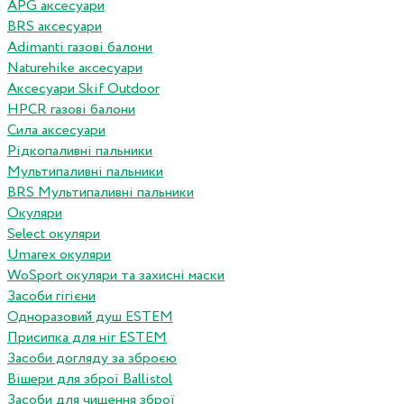
APG аксесуари
BRS аксесуари
Adimanti газові балони
Naturehike аксесуари
Аксесуари Skif Outdoor
HPCR газові балони
Сила аксесуари
Рідкопаливні пальники
Мультипаливні пальники
BRS Мультипаливні пальники
Окуляри
Select окуляри
Umarex окуляри
WoSport окуляри та захисні маски
Засоби гігієни
Одноразовий душ ESTEM
Присипка для ніг ESTEM
Засоби догляду за зброєю
Вішери для зброї Ballistol
Засоби для чищення зброї