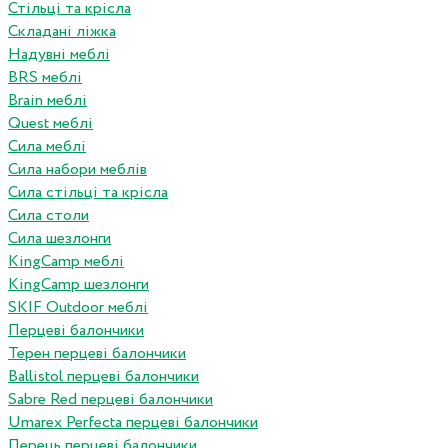
Стільці та крісла
Складані ліжка
Надувні меблі
BRS меблі
Brain меблі
Quest меблі
Сила меблі
Сила набори меблів
Сила стільці та крісла
Сила столи
Сила шезлонги
KingCamp меблі
KingCamp шезлонги
SKIF Outdoor меблі
Перцеві балончики
Терен перцеві балончики
Ballistol перцеві балончики
Sabre Red перцеві балончики
Umarex Perfecta перцеві балончики
Перець перцеві балончики