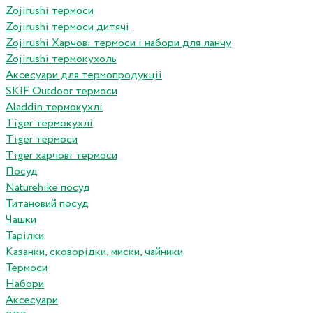
Zojirushi термоси
Zojirushi термоси дитячі
Zojirushi Харчові термоси і набори для ланчу
Zojirushi термокухоль
Аксесуари для термопродукціі
SKIF Outdoor термоси
Aladdin термокухлі
Tiger термокухлі
Tiger термоси
Tiger харчові термоси
Посуд
Naturehike посуд
Титановий посуд
Чашки
Тарілки
Казанки, сковорідки, миски, чайники
Термоси
Набори
Аксесуари