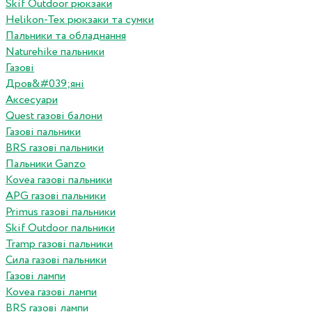
Skif Outdoor рюкзаки
Helikon-Tex рюкзаки та сумки
Пальники та обладнання
Naturehike пальники
Газові
Дров&#039;яні
Аксесуари
Quest газові балони
Газові пальники
BRS газові пальники
Пальники Ganzo
Kovea газові пальники
APG газові пальники
Primus газові пальники
Skif Outdoor пальники
Tramp газові пальники
Сила газові пальники
Газові лампи
Kovea газові лампи
BRS газові лампи