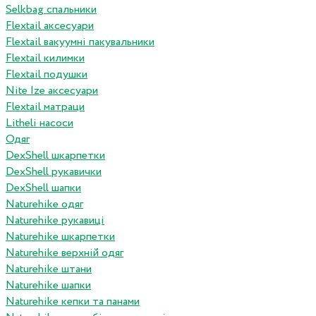
Selkbag спальники
Flextail аксесуари
Flextail вакуумні пакувальники
Flextail килимки
Flextail подушки
Nite Ize аксесуари
Flextail матраци
Litheli насоси
Одяг
DexShell шкарпетки
DexShell рукавички
DexShell шапки
Naturehike одяг
Naturehike рукавиці
Naturehike шкарпетки
Naturehike верхній одяг
Naturehike штани
Naturehike шапки
Naturehike кепки та панами