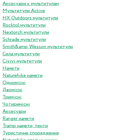
Аксесуари к мультитулам
Мультитули Active
HX Outdoors мультитули
Rocktol мультитули
Nextorch мультитули
Schrade мультитули
Smith&amp;Wesson мультитули
Сила мультитули
Civivi мультитули
Намети
Naturehike намети
Одномісні
Двомісні
Тримісні
Чотиримісні
Аксесуари
Ranger намети
Tramp намети, тенти
Туристичне спорядження