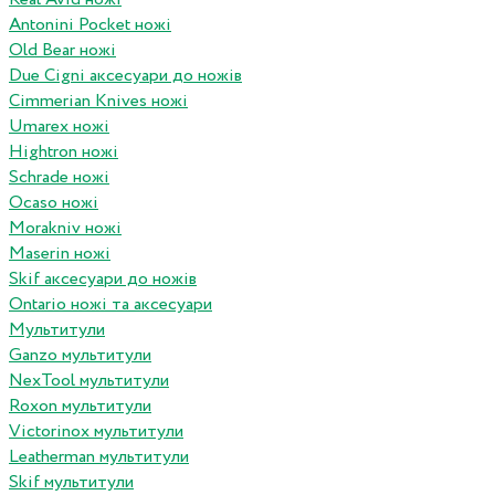
Antonini Pocket ножі
Old Bear ножі
Due Cigni аксесуари до ножів
Cimmerian Knives ножі
Umarex ножі
Hightron ножі
Schrade ножі
Ocaso ножі
Morakniv ножі
Maserin ножі
Skif аксесуари до ножів
Ontario ножі та аксесуари
Мультитули
Ganzo мультитули
NexTool мультитули
Roxon мультитули
Victorinox мультитули
Leatherman мультитули
Skif мультитули