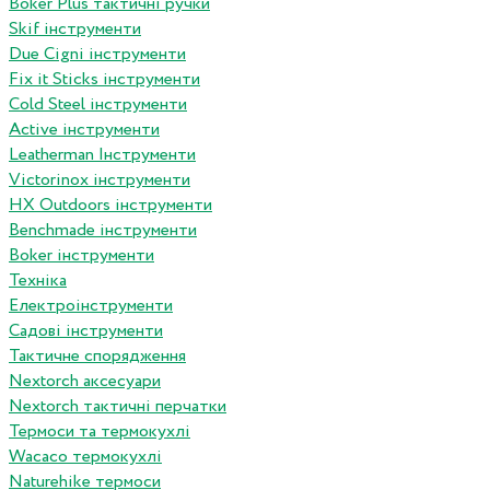
Boker Plus тактичні ручки
Skif інструменти
Due Cigni інструменти
Fix it Sticks інструменти
Сold Steel інструменти
Active інструменти
Leatherman Інструменти
Victorinox інструменти
HX Outdoors інструменти
Benchmade інструменти
Boker інструменти
Техніка
Електроінструменти
Садові інструменти
Тактичне спорядження
Nextorch аксесуари
Nextorch тактичні перчатки
Термоси та термокухлі
Wacaco термокухлі
Naturehike термоси