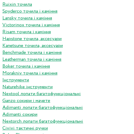
Ruixin точила
Spyderco точила і каміння
Lansky точила і каміння
Victorinox точила і каміння
Risam точила і каміння
Hapstone точила, аксесуари
Kanetsune точила, аксесуари
Benchmade точила і каміння
Leatherman точила і каміння
Boker точила і каміння
Morakniv точила і каміння
Інструменти
Naturehike інструменти
Nextool лопати багатофункціональні
Ganzo сокири і мачете
Adimanti лопати багатофункціональні
Adimanti сокири
Nextorch лопати багатофункціональні
Сivivi тактичні ручки