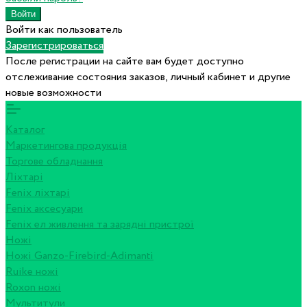
Войти как пользователь
Зарегистрироваться
После регистрации на сайте вам будет доступно
отслеживание состояния заказов, личный кабинет и другие
новые возможности
Каталог
Маркетингова продукція
Торгове обладнання
Ліхтарі
Fenix ліхтарі
Fenix аксесуари
Fenix ел живлення та зарядні пристрої
Ножі
Ножі Ganzo-Firebird-Adimanti
Ruike ножі
Roxon ножi
Мультитули