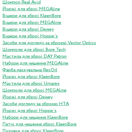
Шомпол Real Avid
Йоржі для зброї MEGAline
Вішери для зброї KleenBore
Вішери для зброї MEGAline
Вішери для зброї Dewey
Вішери для зброї Hoppe`s
Засоби для догляду за зброєю Vector Optics
Шомполи для зброї Bore Tech
Мастила для зброї DAY Patron
Набори для чищення MEGAline
Фарба маскувальна RecOil
Йоржі для зброї KleenBore
Мастила для зброї Umarex
Шомполи для зброї MEGAline
Йоржі для зброї Dewey
Засоби догляду за зброєю HTA
Йоржі для зброї Hoppe`s
Набори для чищення KleenBore
Патчі для чищення зброї KleenBore
Пуховки для зброї KleenBore