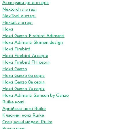
Аксесуари до ліхтарів
Nextorch ліхтарі
NexTool ліхтарі
Flextail ліхтарі
Ножі
Ножі Ganzo-Firebird-Adimanti
Ножі Adimanti Skimen design
Ножі Firebird
Ножі Firebird 7а серія
Ножі Firebird FH серія
Ножі Ganzo
Ножі Ganzo 6а серія
Ножі Ganzo 8а серія
Ножі Ganzo 7а серія
Ножі Adimanti Samson by Ganzo
Ruike ножі
Армійські ножі Ruike
Класичні ножі Ruike
Спеціальні моделі Ruike
Roxon ножi