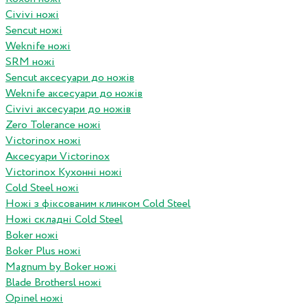
Civivi ножі
Sencut ножі
Weknife ножі
SRM ножі
Sencut аксесуари до ножів
Weknife аксесуари до ножів
Civivi аксесуари до ножів
Zero Tolerance ножі
Victorinox ножі
Аксесуари Victorinox
Victorinox Кухонні ножі
Cold Steel ножі
Ножі з фіксованим клинком Cold Steel
Ножі складні Cold Steel
Boker ножі
Boker Plus ножі
Magnum by Boker ножі
Blade Brothersl ножі
Opinel ножі