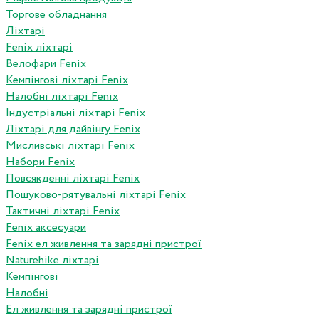
Торгове обладнання
Ліхтарі
Fenix ліхтарі
Велофари Fenix
Кемпінгові ліхтарі Fenix
Налобні ліхтарі Fenix
Індустріальні ліхтарі Fenix
Ліхтарі для дайвінгу Fenix
Мисливські ліхтарі Fenix
Набори Fenix
Повсякденні ліхтарі Fenix
Пошуково-рятувальні ліхтарі Fenix
Тактичні ліхтарі Fenix
Fenix аксесуари
Fenix ел живлення та зарядні пристрої
Naturehike ліхтарі
Кемпінгові
Налобні
Ел живлення та зарядні пристрої