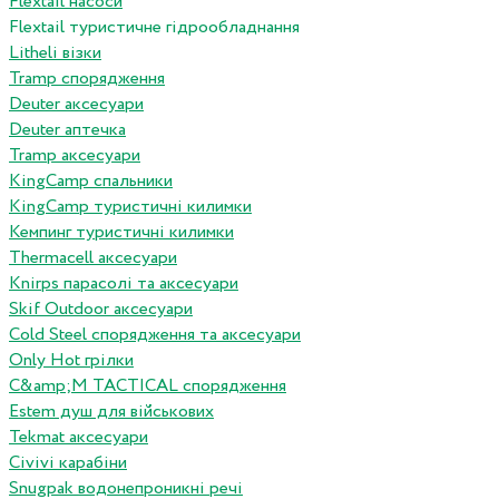
Flextail насоси
Flextail туристичне гідрообладнання
Litheli візки
Tramp спорядження
Deuter аксесуари
Deuter аптечка
Tramp аксесуари
KingCamp спальники
KingCamp туристичні килимки
Кемпинг туристичні килимки
Thermacell аксесуари
Knirps парасолі та аксесуари
Skif Outdoor аксесуари
Cold Steel спорядження та аксесуари
Only Hot грілки
C&amp;M TACTICAL спорядження
Estem душ для військових
Tekmat аксесуари
Сivivi карабіни
Snugpak водонепроникні речі