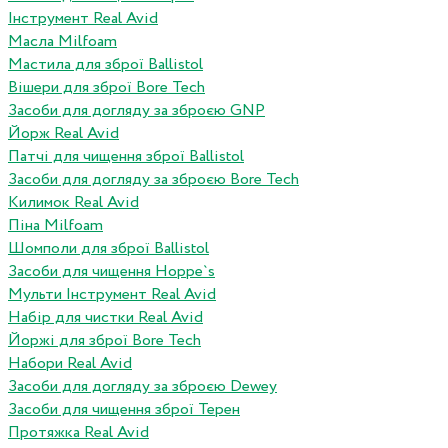
Інструмент Real Avid
Масла Milfoam
Мастила для зброї Ballistol
Вішери для зброї Bore Tech
Засоби для догляду за зброєю GNP
Йорж Real Avid
Патчі для чищення зброї Ballistol
Засоби для догляду за зброєю Bore Tech
Килимок Real Avid
Піна Milfoam
Шомполи для зброї Ballistol
Засоби для чищення Hoppe`s
Мульти Інструмент Real Avid
Набір для чистки Real Avid
Йоржі для зброї Bore Tech
Набори Real Avid
Засоби для догляду за зброєю Dewey
Засоби для чищення зброї Терен
Протяжка Real Avid