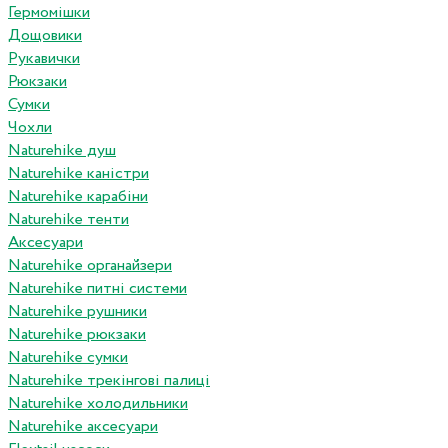
Гермомішки
Дощовики
Рукавички
Рюкзаки
Сумки
Чохли
Naturehike душ
Naturehike каністри
Naturehike карабіни
Naturehike тенти
Аксесуари
Naturehike органайзери
Naturehike питні системи
Naturehike рушники
Naturehike рюкзаки
Naturehike сумки
Naturehike трекінгові палиці
Naturehike холодильники
Naturehike аксесуари