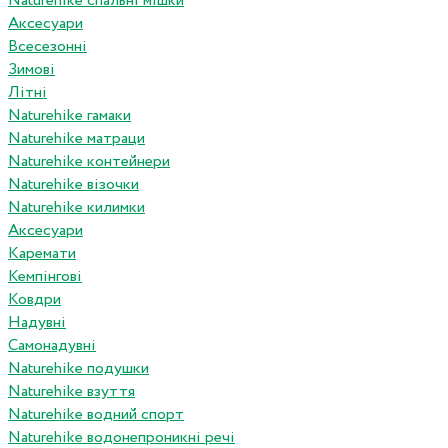
Naturehike спальні мішки
Аксесуари
Всесезонні
Зимові
Літні
Naturehike гамаки
Naturehike матраци
Naturehike контейнери
Naturehike візочки
Naturehike килимки
Аксесуари
Каремати
Кемпінгові
Ковдри
Надувні
Самонадувні
Naturehike подушки
Naturehike взуття
Naturehike водний спорт
Naturehike водонепроникні речі