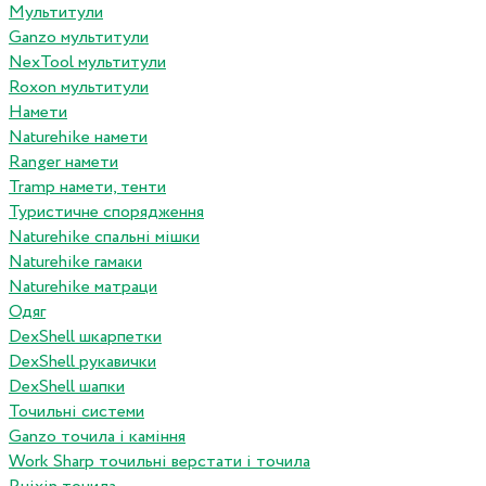
Мультитули
Ganzo мультитули
NexTool мультитули
Roxon мультитули
Намети
Naturehike намети
Ranger намети
Tramp намети, тенти
Туристичне спорядження
Naturehike спальні мішки
Naturehike гамаки
Naturehike матраци
Одяг
DexShell шкарпетки
DexShell рукавички
DexShell шапки
Точильні системи
Ganzo точила і каміння
Work Sharp точильні верстати і точила