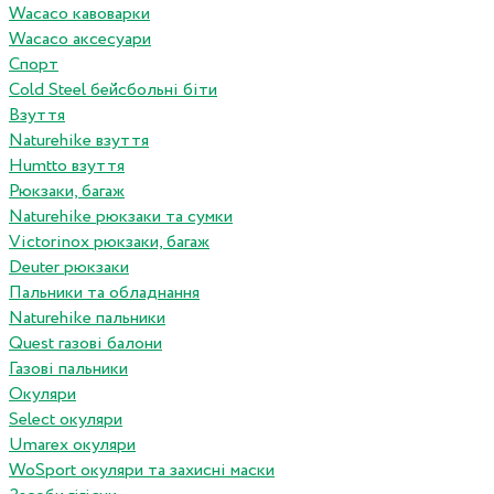
Wacaco кавоварки
Wacaco аксесуари
Спорт
Cold Steel бейсбольні біти
Взуття
Naturehike взуття
Humtto взуття
Рюкзаки, багаж
Naturehike рюкзаки та сумки
Victorinox рюкзаки, багаж
Deuter рюкзаки
Пальники та обладнання
Naturehike пальники
Quest газові балони
Газові пальники
Окуляри
Select окуляри
Umarex окуляри
WoSport окуляри та захисні маски