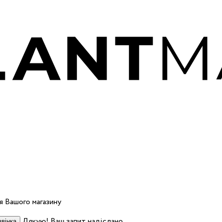
 Вашого магазину
Дякую! Ваш запит надіслано.
вінка