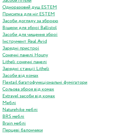
Засоби гігієни
Одноразовий душ ESTEM
Присипка для ніг ESTEM
Засоби догляду за зброєю
Вішери для зброї Ballistol
Засоби для чищення зброї
Інструмент Real Avid
Зарядні пристрої
Сонячні панелі Houny
Litheli сонячні панелі
Зарядні станції Litheli
Засоби від комах
Flextail багатофункціональні фумігатори
Сольова зброя від комах
Extravel засоби від комах
Меблі
Naturehike меблі
BRS меблі
Brain меблі
Перцеві балончики