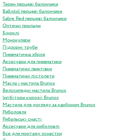
Терен перцеві балончики
Ballistol перцеві балончики
Sabre Red перцеві балончики
Оптичні прилади
Біноклі
Монокуляри
Підзорні труби
Пневматична зброя
Аксесуари для пневматики
Пневматичні гвинтівки
Пневматичні пістолети
Масла і мастила Brunox
Велосипедні мастила Brunox
Інгібітори корозії Brunox
Мастила для догляду за карбоном Brunox
Риболовля
Рибальські снасті
Аксесуари для риболовлі
Все для монтажу оснастки