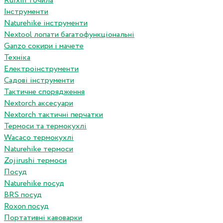
Ruixin точила
Інструменти
Naturehike інструменти
Nextool лопати багатофункціональні
Ganzo сокири і мачете
Техніка
Електроінструменти
Садові інструменти
Тактичне спорядження
Nextorch аксесуари
Nextorch тактичні перчатки
Термоси та термокухлі
Wacaco термокухлі
Naturehike термоси
Zojirushi термоси
Посуд
Naturehike посуд
BRS посуд
Roxon посуд
Портативні кавоварки