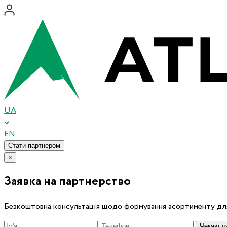
UA
EN
Стати партнером
×
Заявка на партнерство
Безкоштовна консультація щодо формування асортименту для
Чекаю дз