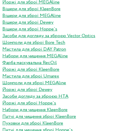
Йоржі для зброї MEGAline
Вішери для зброї KleenBore
Вішери для зброї MEGAline
Вішери для зброї Dewey
Вішери для зброї Hoppe`s
Засоби для догляду за зброєю Vector Optics
Шомполи для зброї Bore Tech
Мастила для зброї DAY Patron
Набори для чищення MEGAline
Фарба маскувальна RecOil
Йоржі для зброї KleenBore
Мастила для зброї Umarex
Шомполи для зброї MEGAline
Йоржі для зброї Dewey
Засоби догляду за зброєю HTA
Йоржі для зброї Hoppe`s
Набори для чищення KleenBore
Патчі для чищення зброї KleenBore
Пуховки для зброї KleenBore
Патчі для чищення зброї Hoppe`s