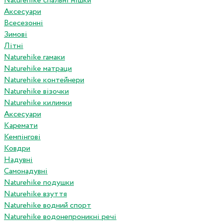
Naturehike спальні мішки
Аксесуари
Всесезонні
Зимові
Літні
Naturehike гамаки
Naturehike матраци
Naturehike контейнери
Naturehike візочки
Naturehike килимки
Аксесуари
Каремати
Кемпінгові
Ковдри
Надувні
Самонадувні
Naturehike подушки
Naturehike взуття
Naturehike водний спорт
Naturehike водонепроникні речі