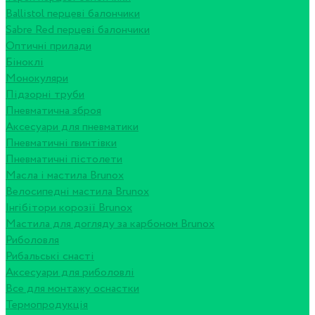
Ballistol перцеві балончики
Sabre Red перцеві балончики
Оптичні прилади
Біноклі
Монокуляри
Підзорні труби
Пневматична зброя
Аксесуари для пневматики
Пневматичні гвинтівки
Пневматичні пістолети
Масла і мастила Brunox
Велосипедні мастила Brunox
Інгібітори корозії Brunox
Мастила для догляду за карбоном Brunox
Риболовля
Рибальські снасті
Аксесуари для риболовлі
Все для монтажу оснастки
Термопродукція