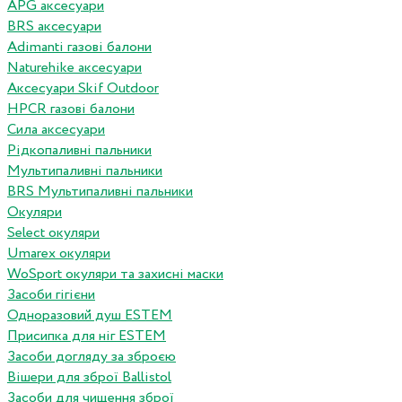
APG аксесуари
BRS аксесуари
Adimanti газові балони
Naturehike аксесуари
Аксесуари Skif Outdoor
HPCR газові балони
Сила аксесуари
Рідкопаливні пальники
Мультипаливні пальники
BRS Мультипаливні пальники
Окуляри
Select окуляри
Umarex окуляри
WoSport окуляри та захисні маски
Засоби гігієни
Одноразовий душ ESTEM
Присипка для ніг ESTEM
Засоби догляду за зброєю
Вішери для зброї Ballistol
Засоби для чищення зброї