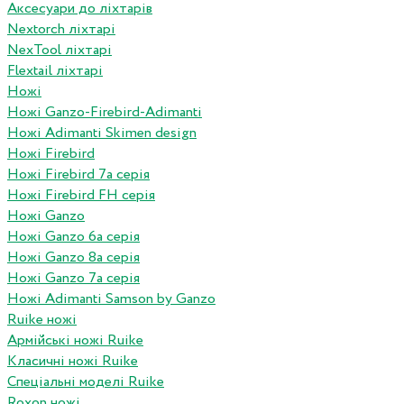
Аксесуари до ліхтарів
Nextorch ліхтарі
NexTool ліхтарі
Flextail ліхтарі
Ножі
Ножі Ganzo-Firebird-Adimanti
Ножі Adimanti Skimen design
Ножі Firebird
Ножі Firebird 7а серія
Ножі Firebird FH серія
Ножі Ganzo
Ножі Ganzo 6а серія
Ножі Ganzo 8а серія
Ножі Ganzo 7а серія
Ножі Adimanti Samson by Ganzo
Ruike ножі
Армійські ножі Ruike
Класичні ножі Ruike
Спеціальні моделі Ruike
Roxon ножi