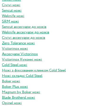
Civivi ножі
Sencut ножі
Weknife ножі
SRM ножі
Sencut аксесуари до ножів
Weknife аксесуари до ножів
Civivi аксесуари до ножів
Zero Tolerance ножі
Victorinox ножі
Аксесуари Victorinox
Victorinox Кухонні ножі
Cold Steel ножі
Ножі з фіксованим клинком Cold Steel
Ножі складні Cold Steel
Boker ножі
Boker Plus ножі
Magnum by Boker ножі
Blade Brothersl ножі
Opinel ножі