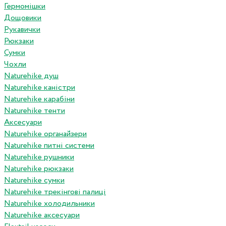
Гермомішки
Дощовики
Рукавички
Рюкзаки
Сумки
Чохли
Naturehike душ
Naturehike каністри
Naturehike карабіни
Naturehike тенти
Аксесуари
Naturehike органайзери
Naturehike питні системи
Naturehike рушники
Naturehike рюкзаки
Naturehike сумки
Naturehike трекінгові палиці
Naturehike холодильники
Naturehike аксесуари