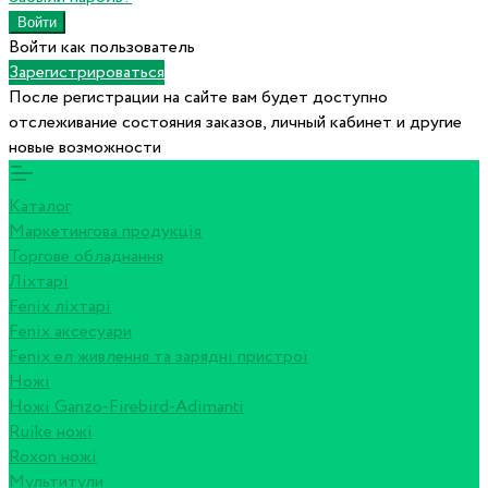
Войти как пользователь
Зарегистрироваться
После регистрации на сайте вам будет доступно
отслеживание состояния заказов, личный кабинет и другие
новые возможности
Каталог
Маркетингова продукція
Торгове обладнання
Ліхтарі
Fenix ліхтарі
Fenix аксесуари
Fenix ел живлення та зарядні пристрої
Ножі
Ножі Ganzo-Firebird-Adimanti
Ruike ножі
Roxon ножi
Мультитули