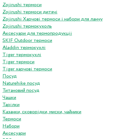
Zojirushi термоси
Zojirushi термоси дитячі
Zojirushi Харчові термоси і набори для ланчу
Zojirushi термокухоль
Аксесуари для термопродукціі
SKIF Outdoor термоси
Aladdin термокухлі
Tiger термокухлі
Tiger термоси
Tiger харчові термоси
Посуд
Naturehike посуд
Титановий посуд
Чашки
Тарілки
Казанки, сковорідки, миски, чайники
Термоси
Набори
Аксесуари