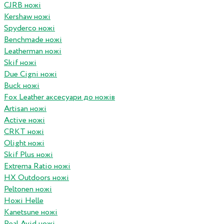
CJRB ножі
Kershaw ножі
Spyderco ножі
Benchmade ножі
Leatherman ножі
Skif ножі
Due Cigni ножі
Buck ножі
Fox Leather аксесуари до ножів
Artisan ножі
Active ножі
CRKT ножі
Olight ножі
Skif Plus ножі
Extrema Ratio ножі
HX Outdoors ножі
Peltonen ножі
Ножі Helle
Kanetsune ножі
Real Avid ножі