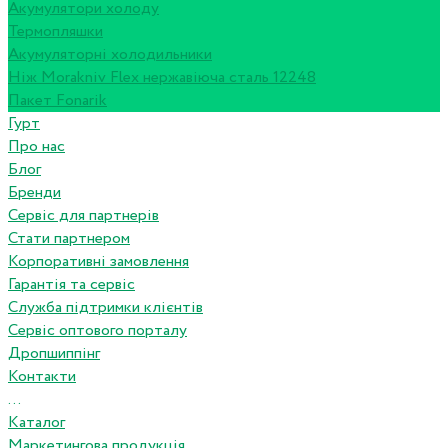
Акумулятори холоду
Термопляшки
Акумуляторні холодильники
Ніж Morakniv Flex нержавіюча сталь 12248
Пакет Fonarik
Гурт
Про нас
Блог
Бренди
Сервіс для партнерів
Стати партнером
Корпоративні замовлення
Гарантія та сервіс
Служба підтримки клієнтів
Сервіс оптового порталу
Дропшиппінг
Контакти
...
Каталог
Маркетингова продукція