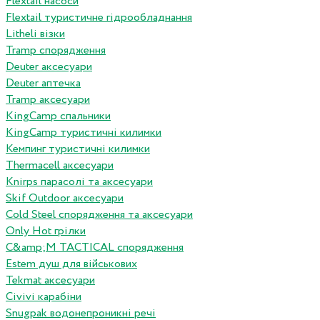
Flextail насоси
Flextail туристичне гідрообладнання
Litheli візки
Tramp спорядження
Deuter аксесуари
Deuter аптечка
Tramp аксесуари
KingCamp спальники
KingCamp туристичні килимки
Кемпинг туристичні килимки
Thermacell аксесуари
Knirps парасолі та аксесуари
Skif Outdoor аксесуари
Cold Steel спорядження та аксесуари
Only Hot грілки
C&amp;M TACTICAL спорядження
Estem душ для військових
Tekmat аксесуари
Сivivi карабіни
Snugpak водонепроникні речі