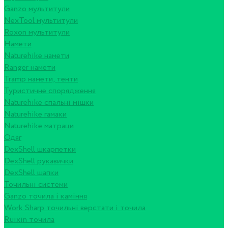
Ganzo мультитули
NexTool мультитули
Roxon мультитули
Намети
Naturehike намети
Ranger намети
Tramp намети, тенти
Туристичне спорядження
Naturehike спальні мішки
Naturehike гамаки
Naturehike матраци
Одяг
DexShell шкарпетки
DexShell рукавички
DexShell шапки
Точильні системи
Ganzo точила і каміння
Work Sharp точильні верстати і точила
Ruixin точила