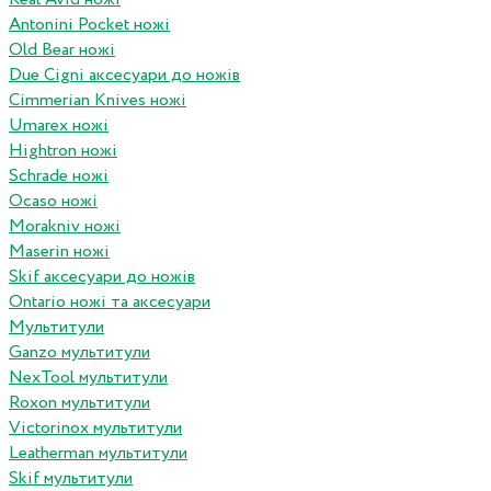
Antonini Pocket ножі
Old Bear ножі
Due Cigni аксесуари до ножів
Cimmerian Knives ножі
Umarex ножі
Hightron ножі
Schrade ножі
Ocaso ножі
Morakniv ножі
Maserin ножі
Skif аксесуари до ножів
Ontario ножі та аксесуари
Мультитули
Ganzo мультитули
NexTool мультитули
Roxon мультитули
Victorinox мультитули
Leatherman мультитули
Skif мультитули