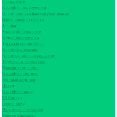
Інструменти
Naturehike інструменти
Nextool лопати багатофункціональні
Ganzo сокири і мачете
Техніка
Електроінструменти
Садові інструменти
Тактичне спорядження
Nextorch аксесуари
Nextorch тактичні перчатки
Термоси та термокухлі
Wacaco термокухлі
Naturehike термоси
Zojirushi термоси
Посуд
Naturehike посуд
BRS посуд
Roxon посуд
Портативні кавоварки
Wacaco кавоварки