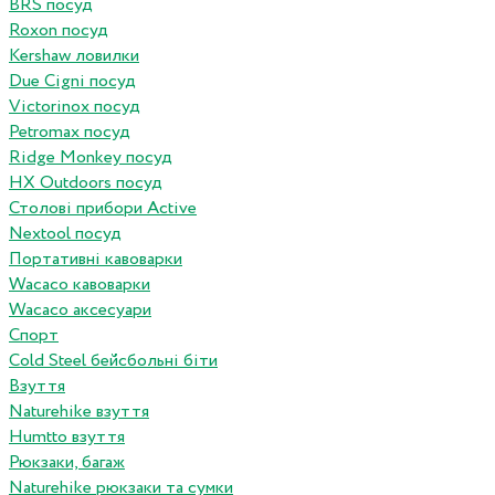
BRS посуд
Roxon посуд
Kershaw ловилки
Due Cigni посуд
Victorinox посуд
Petromax посуд
Ridge Monkey посуд
HX Outdoors посуд
Столові прибори Active
Nextool посуд
Портативні кавоварки
Wacaco кавоварки
Wacaco аксесуари
Спорт
Cold Steel бейсбольні біти
Взуття
Naturehike взуття
Humtto взуття
Рюкзаки, багаж
Naturehike рюкзаки та сумки