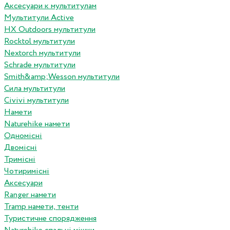
Аксесуари к мультитулам
Мультитули Active
HX Outdoors мультитули
Rocktol мультитули
Nextorch мультитули
Schrade мультитули
Smith&amp;Wesson мультитули
Сила мультитули
Civivi мультитули
Намети
Naturehike намети
Одномісні
Двомісні
Тримісні
Чотиримісні
Аксесуари
Ranger намети
Tramp намети, тенти
Туристичне спорядження