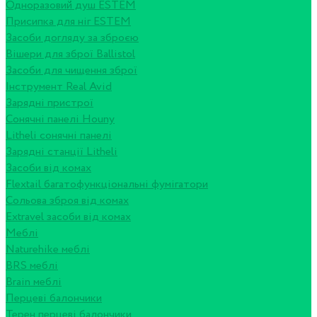
Одноразовий душ ESTEM
Присипка для ніг ESTEM
Засоби догляду за зброєю
Вішери для зброї Ballistol
Засоби для чищення зброї
Інструмент Real Avid
Зарядні пристрої
Сонячні панелі Houny
Litheli сонячні панелі
Зарядні станції Litheli
Засоби від комах
Flextail багатофункціональні фумігатори
Сольова зброя від комах
Extravel засоби від комах
Меблі
Naturehike меблі
BRS меблі
Brain меблі
Перцеві балончики
Терен перцеві балончики