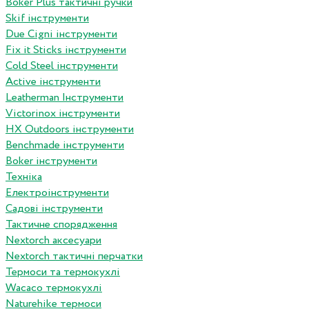
Boker Plus тактичні ручки
Skif інструменти
Due Cigni інструменти
Fix it Sticks інструменти
Сold Steel інструменти
Active інструменти
Leatherman Інструменти
Victorinox інструменти
HX Outdoors інструменти
Benchmade інструменти
Boker інструменти
Техніка
Електроінструменти
Садові інструменти
Тактичне спорядження
Nextorch аксесуари
Nextorch тактичні перчатки
Термоси та термокухлі
Wacaco термокухлі
Naturehike термоси