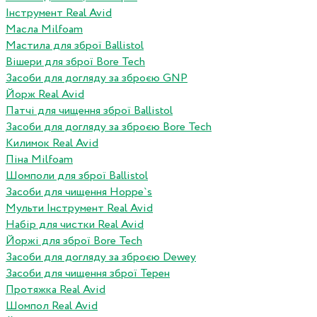
Інструмент Real Avid
Масла Milfoam
Мастила для зброї Ballistol
Вішери для зброї Bore Tech
Засоби для догляду за зброєю GNP
Йорж Real Avid
Патчі для чищення зброї Ballistol
Засоби для догляду за зброєю Bore Tech
Килимок Real Avid
Піна Milfoam
Шомполи для зброї Ballistol
Засоби для чищення Hoppe`s
Мульти Інструмент Real Avid
Набір для чистки Real Avid
Йоржі для зброї Bore Tech
Засоби для догляду за зброєю Dewey
Засоби для чищення зброї Терен
Протяжка Real Avid
Шомпол Real Avid