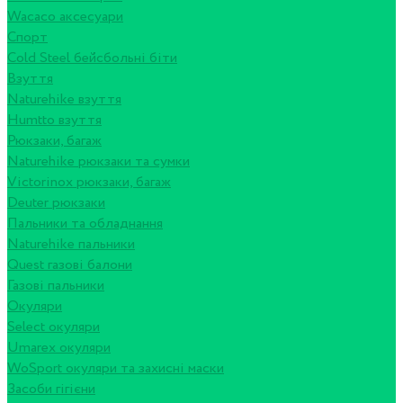
Wacaco аксесуари
Спорт
Cold Steel бейсбольні біти
Взуття
Naturehike взуття
Humtto взуття
Рюкзаки, багаж
Naturehike рюкзаки та сумки
Victorinox рюкзаки, багаж
Deuter рюкзаки
Пальники та обладнання
Naturehike пальники
Quest газові балони
Газові пальники
Окуляри
Select окуляри
Umarex окуляри
WoSport окуляри та захисні маски
Засоби гігієни