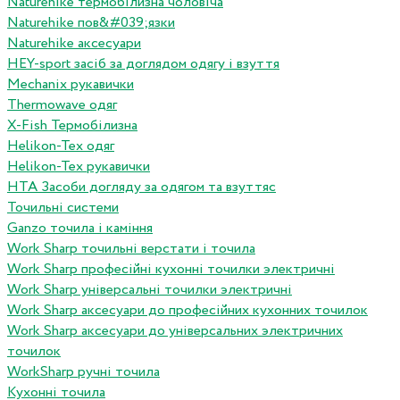
Naturehike термобілизна чоловіча
Naturehike пов&#039;язки
Naturehike аксесуари
HEY-sport засіб за доглядом одягу і взуття
Mechanix рукавички
Thermowave одяг
X-Fish Термобілизна
Helikon-Tex одяг
Helikon-Tex рукавички
HTA Засоби догляду за одягом та взуттяс
Точильні системи
Ganzo точила і каміння
Work Sharp точильні верстати і точила
Work Sharp професiйнi кухоннi точилки электричнi
Work Sharp унiверсальнi точилки электричнi
Work Sharp аксесуари до професiйних кухонних точилок
Work Sharp аксесуари до унiверсальних электричних
точилок
WorkSharp ручні точила
Кухонні точила