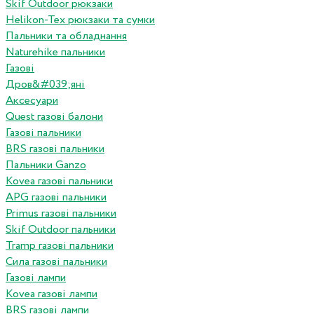
Skif Outdoor рюкзаки
Helikon-Tex рюкзаки та сумки
Пальники та обладнання
Naturehike пальники
Газові
Дров&#039;яні
Аксесуари
Quest газові балони
Газові пальники
BRS газові пальники
Пальники Ganzo
Kovea газові пальники
APG газові пальники
Primus газові пальники
Skif Outdoor пальники
Tramp газові пальники
Сила газові пальники
Газові лампи
Kovea газові лампи
BRS газові лампи