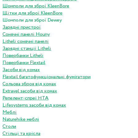
Шомполи для зброї KleenBore
Щітки для зброї KleenBore
Шомполи для зброї Dewey
Зарядні пристрої
Сонячні панелі Houny
Litheli сонячні панелі
Зарядні станції Litheli
Повербанки Litheli
Повербанки Flextail
Засоби від комах
Flextail багатофункціональні фумігатори
Сольова зброя від комах
Extravel засоби від комах
Репелент-спреї HTA
Lifesystems засоби від комах
Меблі
Naturehike меблі
Столи
Стільці та крісла