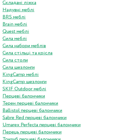
Складані ліжка
Надувні меблі
BRS меблі
Brain меблі
Quest меблі
Сила меблі
Сила набори меблів
Сила стільці та крісла
Сила столи
Сила шезлонги
KingCamp меблі
KingCamp шезлонги
SKIF Outdoor меблі
Перцеві балончики
Терен перцеві балончики
Ballistol перцеві балончики
Sabre Red перцеві балончики
Umarex Perfecta перцеві балончики
Перець перцеві балончики
Тризуб перцеві балончики