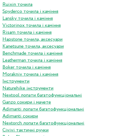
Ruixin точила
Spyderco точила і каміння
Lansky точила і каміння
Victorinox точила і каміння
Risam точила і каміння
Hapstone точила, аксесуари
Kanetsune точила, аксесуари
Benchmade точила і каміння
Leatherman точила і каміння
Boker точила і каміння
Morakniv точила і каміння
Інструменти
Naturehike інструменти
Nextool лопати багатофункціональні
Ganzo сокири і мачете
Adimanti лопати багатофункціональні
Adimanti сокири
Nextorch лопати багатофункціональні
Сivivi тактичні ручки