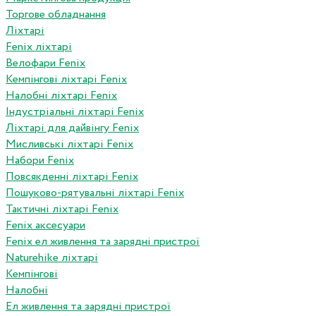
Торгове обладнання
Ліхтарі
Fenix ліхтарі
Велофари Fenix
Кемпінгові ліхтарі Fenix
Налобні ліхтарі Fenix
Індустріальні ліхтарі Fenix
Ліхтарі для дайвінгу Fenix
Мисливські ліхтарі Fenix
Набори Fenix
Повсякденні ліхтарі Fenix
Пошуково-рятувальні ліхтарі Fenix
Тактичні ліхтарі Fenix
Fenix аксесуари
Fenix ел живлення та зарядні пристрої
Naturehike ліхтарі
Кемпінгові
Налобні
Ел живлення та зарядні пристрої