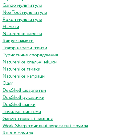
Ganzo мультитули
NexTool мультитули
Roxon мультитули
Намети
Naturehike намети
Ranger намети
Tramp намети, тенти
Туристичне спорядження
Naturehike спальні мішки
Naturehike гамаки
Naturehike матраци
Одяг
DexShell шкарпетки
DexShell рукавички
DexShell шапки
Точильні системи
Ganzo точила і каміння
Work Sharp точильні верстати і точила
Ruixin точила