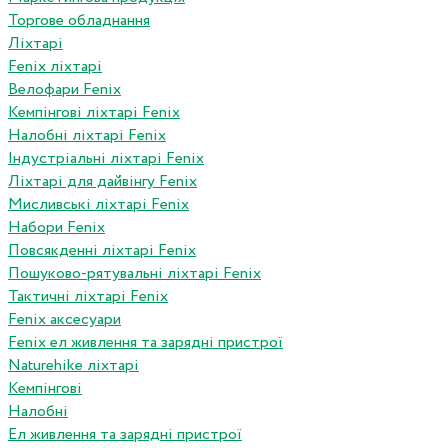
Торгове обладнання
Ліхтарі
Fenix ліхтарі
Велофари Fenix
Кемпінгові ліхтарі Fenix
Налобні ліхтарі Fenix
Індустріальні ліхтарі Fenix
Ліхтарі для дайвінгу Fenix
Мисливські ліхтарі Fenix
Набори Fenix
Повсякденні ліхтарі Fenix
Пошуково-рятувальні ліхтарі Fenix
Тактичні ліхтарі Fenix
Fenix аксесуари
Fenix ел живлення та зарядні пристрої
Naturehike ліхтарі
Кемпінгові
Налобні
Ел живлення та зарядні пристрої