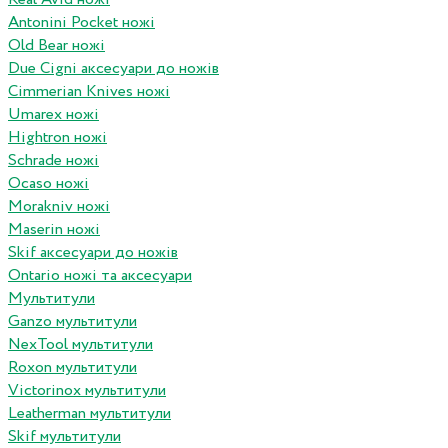
Antonini Pocket ножі
Old Bear ножі
Due Cigni аксесуари до ножів
Cimmerian Knives ножі
Umarex ножі
Hightron ножі
Schrade ножі
Ocaso ножі
Morakniv ножі
Maserin ножі
Skif аксесуари до ножів
Ontario ножі та аксесуари
Мультитули
Ganzo мультитули
NexTool мультитули
Roxon мультитули
Victorinox мультитули
Leatherman мультитули
Skif мультитули