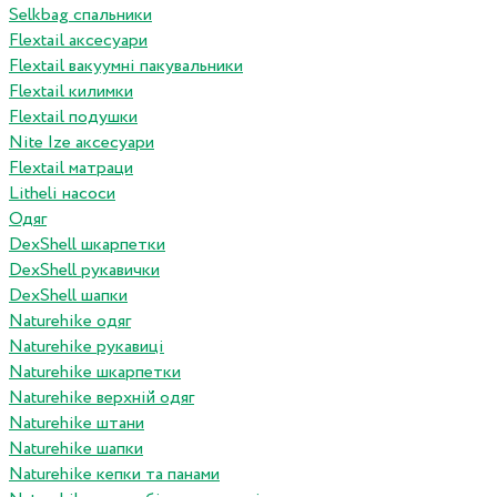
Selkbag спальники
Flextail аксесуари
Flextail вакуумні пакувальники
Flextail килимки
Flextail подушки
Nite Ize аксесуари
Flextail матраци
Litheli насоси
Одяг
DexShell шкарпетки
DexShell рукавички
DexShell шапки
Naturehike одяг
Naturehike рукавиці
Naturehike шкарпетки
Naturehike верхній одяг
Naturehike штани
Naturehike шапки
Naturehike кепки та панами