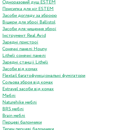
Одноразовий душ ESTEM
Присипка для ніг ESTEM
Засоби догляду за зброєю
Вішери для зброї Ballistol
Засоби для чищення зброї
Інструмент Real Avid
Зарядні пристрої
Сонячні панелі Houny
Litheli сонячні панелі
Зарядні станції Litheli
Засоби від комах
Flextail багатофункціональні фумігатори
Сольова зброя від комах
Extravel засоби від комах
Меблі
Naturehike меблі
BRS меблі
Brain меблі
Перцеві балончики
Терен перцеві балончики