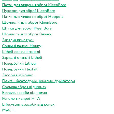
Патчі для чищення зброї KleenBore
Пуховки для зброї KleenBore
Патчі для чищення зброї Hoppe`s
Шомполи для зброї KleenBore
Щітки для зброї KleenBore
Шомполи для зброї Dewey
Зарядні пристрої
Сонячні панелі Houny
Litheli сонячні панелі
Зарядні станції Litheli
Повербанки Litheli
Повербанки Flextail
Засоби від комах
Flextail багатофункціональні фумігатори
Сольова зброя від комах
Extravel засоби від комах
Репелент-спреї HTA
Lifesystems засоби від комах
Меблі