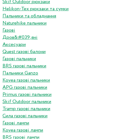
Skif Outdoor рюкзаки
Helikon-Tex рюкзаки та сумки
Пальники та обладнання
Naturehike пальники
Газові
Дров&#039;яні
Аксесуари
Quest газові балони
Газові пальники
BRS газові пальники
Пальники Ganzo
Kovea газові пальники
APG газові пальники
Primus газові пальники
Skif Outdoor пальники
Tramp газові пальники
Сила газові пальники
Газові лампи
Kovea газові лампи
BRS газові лампи