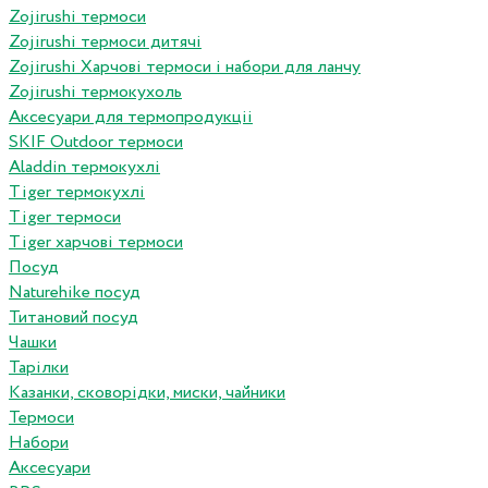
Zojirushi термоси
Zojirushi термоси дитячі
Zojirushi Харчові термоси і набори для ланчу
Zojirushi термокухоль
Аксесуари для термопродукціі
SKIF Outdoor термоси
Aladdin термокухлі
Tiger термокухлі
Tiger термоси
Tiger харчові термоси
Посуд
Naturehike посуд
Титановий посуд
Чашки
Тарілки
Казанки, сковорідки, миски, чайники
Термоси
Набори
Аксесуари