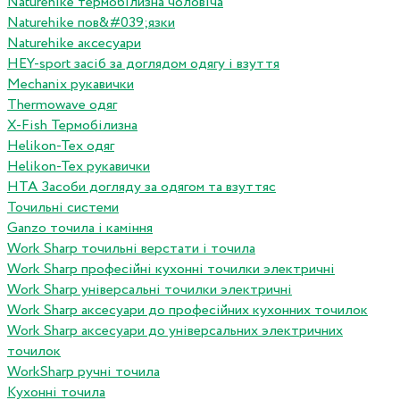
Naturehike термобілизна чоловіча
Naturehike пов&#039;язки
Naturehike аксесуари
HEY-sport засіб за доглядом одягу і взуття
Mechanix рукавички
Thermowave одяг
X-Fish Термобілизна
Helikon-Tex одяг
Helikon-Tex рукавички
HTA Засоби догляду за одягом та взуттяс
Точильні системи
Ganzo точила і каміння
Work Sharp точильні верстати і точила
Work Sharp професiйнi кухоннi точилки электричнi
Work Sharp унiверсальнi точилки электричнi
Work Sharp аксесуари до професiйних кухонних точилок
Work Sharp аксесуари до унiверсальних электричних
точилок
WorkSharp ручні точила
Кухонні точила