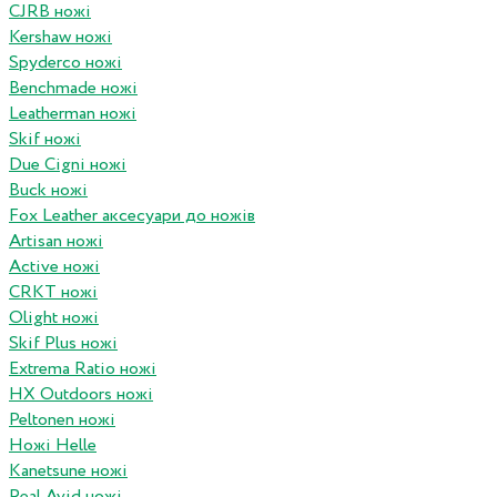
CJRB ножі
Kershaw ножі
Spyderco ножі
Benchmade ножі
Leatherman ножі
Skif ножі
Due Cigni ножі
Buck ножі
Fox Leather аксесуари до ножів
Artisan ножі
Active ножі
CRKT ножі
Olight ножі
Skif Plus ножі
Extrema Ratio ножі
HX Outdoors ножі
Peltonen ножі
Ножі Helle
Kanetsune ножі
Real Avid ножі