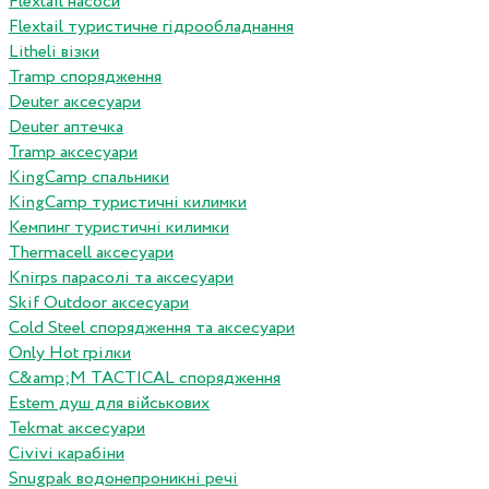
Flextail насоси
Flextail туристичне гідрообладнання
Litheli візки
Tramp спорядження
Deuter аксесуари
Deuter аптечка
Tramp аксесуари
KingCamp спальники
KingCamp туристичні килимки
Кемпинг туристичні килимки
Thermacell аксесуари
Knirps парасолі та аксесуари
Skif Outdoor аксесуари
Cold Steel спорядження та аксесуари
Only Hot грілки
C&amp;M TACTICAL спорядження
Estem душ для військових
Tekmat аксесуари
Сivivi карабіни
Snugpak водонепроникні речі