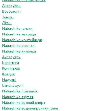
Naturehike спальні мішки
Аксесуари
Всесезонні
Зимові
Літні
Naturehike гамаки
Naturehike матраци
Naturehike контейнери
Naturehike візочки
Naturehike килимки
Аксесуари
Каремати
Кемпінгові
Ковдри
Надувні
Самонадувні
Naturehike подушки
Naturehike взуття
Naturehike водний спорт
Naturehike водонепроникні речі