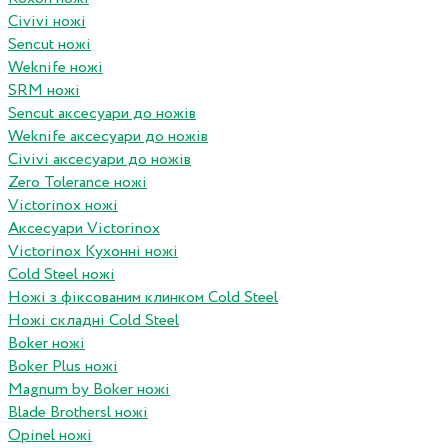
Civivi ножі
Sencut ножі
Weknife ножі
SRM ножі
Sencut аксесуари до ножів
Weknife аксесуари до ножів
Civivi аксесуари до ножів
Zero Tolerance ножі
Victorinox ножі
Аксесуари Victorinox
Victorinox Кухонні ножі
Cold Steel ножі
Ножі з фіксованим клинком Cold Steel
Ножі складні Cold Steel
Boker ножі
Boker Plus ножі
Magnum by Boker ножі
Blade Brothersl ножі
Opinel ножі