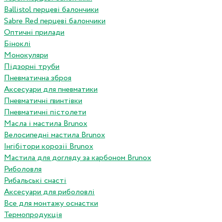
Ballistol перцеві балончики
Sabre Red перцеві балончики
Оптичні прилади
Біноклі
Монокуляри
Підзорні труби
Пневматична зброя
Аксесуари для пневматики
Пневматичні гвинтівки
Пневматичні пістолети
Масла і мастила Brunox
Велосипедні мастила Brunox
Інгібітори корозії Brunox
Мастила для догляду за карбоном Brunox
Риболовля
Рибальські снасті
Аксесуари для риболовлі
Все для монтажу оснастки
Термопродукція