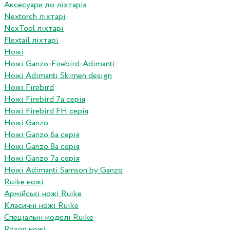
Аксесуари до ліхтарів
Nextorch ліхтарі
NexTool ліхтарі
Flextail ліхтарі
Ножі
Ножі Ganzo-Firebird-Adimanti
Ножі Adimanti Skimen design
Ножі Firebird
Ножі Firebird 7а серія
Ножі Firebird FH серія
Ножі Ganzo
Ножі Ganzo 6а серія
Ножі Ganzo 8а серія
Ножі Ganzo 7а серія
Ножі Adimanti Samson by Ganzo
Ruike ножі
Армійські ножі Ruike
Класичні ножі Ruike
Спеціальні моделі Ruike
Roxon ножi