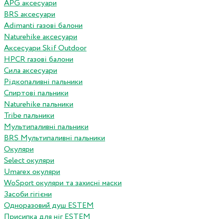
APG аксесуари
BRS аксесуари
Adimanti газові балони
Naturehike аксесуари
Аксесуари Skif Outdoor
HPCR газові балони
Сила аксесуари
Рідкопаливні пальники
Спиртові пальники
Naturehike пальники
Tribe пальники
Мультипаливні пальники
BRS Мультипаливні пальники
Окуляри
Select окуляри
Umarex окуляри
WoSport окуляри та захисні маски
Засоби гігієни
Одноразовий душ ESTEM
Присипка для ніг ESTEM