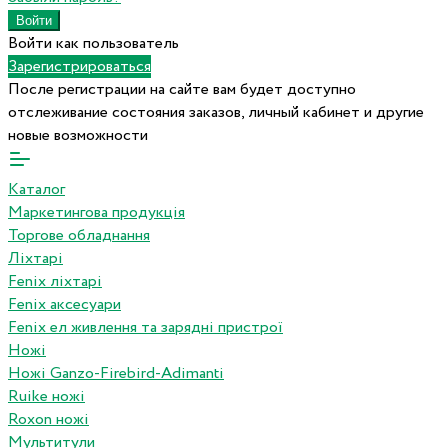
Войти как пользователь
Зарегистрироваться
После регистрации на сайте вам будет доступно
отслеживание состояния заказов, личный кабинет и другие
новые возможности
Каталог
Маркетингова продукція
Торгове обладнання
Ліхтарі
Fenix ліхтарі
Fenix аксесуари
Fenix ел живлення та зарядні пристрої
Ножі
Ножі Ganzo-Firebird-Adimanti
Ruike ножі
Roxon ножi
Мультитули