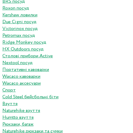
BRS посуд
Roxon посуд
Kershaw ловилки
Due Cigni посуд
Victorinox посуд
Petromax посуд
Ridge Monkey посуд
HX Outdoors посуд
Столові прибори Active
Nextool посуд
Портативні кавоварки
Wacaco кавоварки
Wacaco аксесуари
Спорт
Cold Steel бейсбольні біти
Взуття
Naturehike взуття
Humtto взуття
Рюкзаки, багаж
Naturehike рюкзаки та сумки