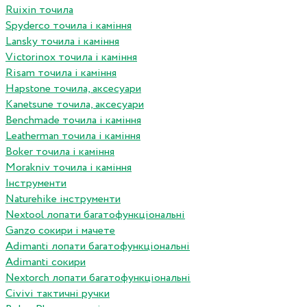
Ruixin точила
Spyderco точила і каміння
Lansky точила і каміння
Victorinox точила і каміння
Risam точила і каміння
Hapstone точила, аксесуари
Kanetsune точила, аксесуари
Benchmade точила і каміння
Leatherman точила і каміння
Boker точила і каміння
Morakniv точила і каміння
Інструменти
Naturehike інструменти
Nextool лопати багатофункціональні
Ganzo сокири і мачете
Adimanti лопати багатофункціональні
Adimanti сокири
Nextorch лопати багатофункціональні
Сivivi тактичні ручки