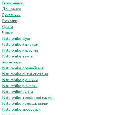
Гермомішки
Дощовики
Рукавички
Рюкзаки
Сумки
Чохли
Naturehike душ
Naturehike каністри
Naturehike карабіни
Naturehike тенти
Аксесуари
Naturehike органайзери
Naturehike питні системи
Naturehike рушники
Naturehike рюкзаки
Naturehike сумки
Naturehike трекінгові палиці
Naturehike холодильники
Naturehike аксесуари