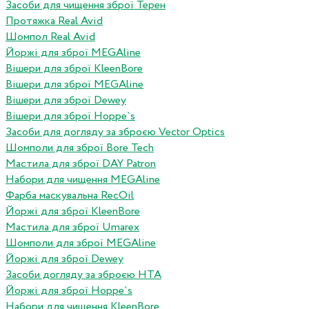
Засоби для чищення зброї Терен
Протяжка Real Avid
Шомпол Real Avid
Йоржі для зброї MEGAline
Вішери для зброї KleenBore
Вішери для зброї MEGAline
Вішери для зброї Dewey
Вішери для зброї Hoppe`s
Засоби для догляду за зброєю Vector Optics
Шомполи для зброї Bore Tech
Мастила для зброї DAY Patron
Набори для чищення MEGAline
Фарба маскувальна RecOil
Йоржі для зброї KleenBore
Мастила для зброї Umarex
Шомполи для зброї MEGAline
Йоржі для зброї Dewey
Засоби догляду за зброєю HTA
Йоржі для зброї Hoppe`s
Набори для чищення KleenBore