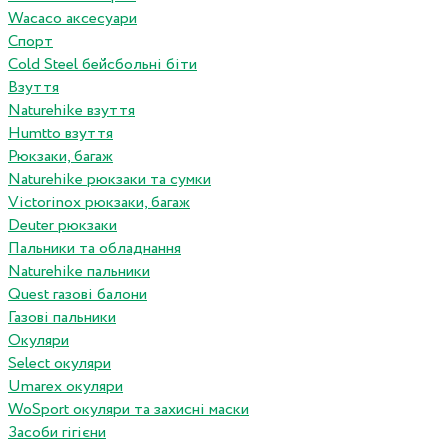
Wacaco аксесуари
Спорт
Cold Steel бейсбольні біти
Взуття
Naturehike взуття
Humtto взуття
Рюкзаки, багаж
Naturehike рюкзаки та сумки
Victorinox рюкзаки, багаж
Deuter рюкзаки
Пальники та обладнання
Naturehike пальники
Quest газові балони
Газові пальники
Окуляри
Select окуляри
Umarex окуляри
WoSport окуляри та захисні маски
Засоби гігієни