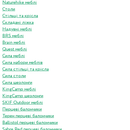
Naturehike меблі
Столи
Стільці та крісла
Складані ліжка
Надувні меблі
BRS меблі
Brain меблі
Quest меблі
Сила меблі
Сила набори меблів
Сила стільці та крісла
Сила столи
Сила шезлонги
KingCamp меблі
KingCamp шезлонги
SKIF Outdoor меблі
Перцеві балончики
Терен перцеві балончики
Ballistol перцеві балончики
Sabre Red перцеві балончики