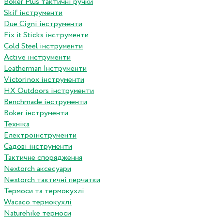
Boker Plus тактичні ручки
Skif інструменти
Due Cigni інструменти
Fix it Sticks інструменти
Сold Steel інструменти
Active інструменти
Leatherman Інструменти
Victorinox інструменти
HX Outdoors інструменти
Benchmade інструменти
Boker інструменти
Техніка
Електроінструменти
Садові інструменти
Тактичне спорядження
Nextorch аксесуари
Nextorch тактичні перчатки
Термоси та термокухлі
Wacaco термокухлі
Naturehike термоси