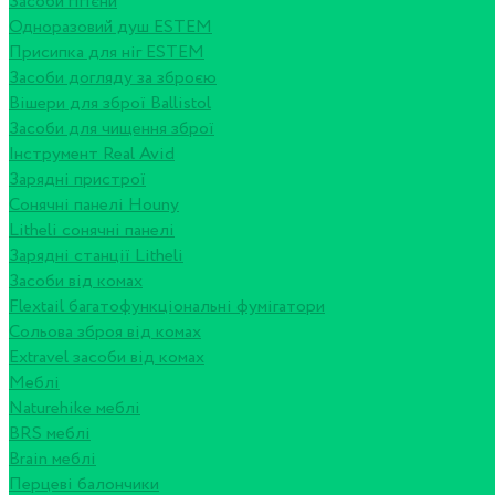
Засоби гігієни
Одноразовий душ ESTEM
Присипка для ніг ESTEM
Засоби догляду за зброєю
Вішери для зброї Ballistol
Засоби для чищення зброї
Інструмент Real Avid
Зарядні пристрої
Сонячні панелі Houny
Litheli сонячні панелі
Зарядні станції Litheli
Засоби від комах
Flextail багатофункціональні фумігатори
Сольова зброя від комах
Extravel засоби від комах
Меблі
Naturehike меблі
BRS меблі
Brain меблі
Перцеві балончики