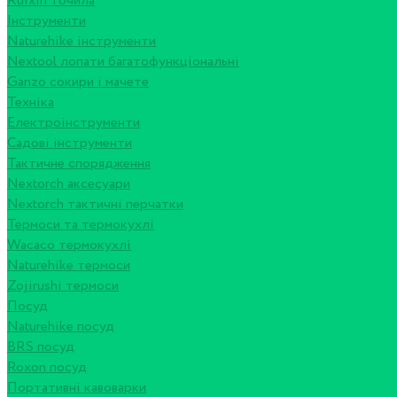
Ruixin точила
Інструменти
Naturehike інструменти
Nextool лопати багатофункціональні
Ganzo сокири і мачете
Техніка
Електроінструменти
Садові інструменти
Тактичне спорядження
Nextorch аксесуари
Nextorch тактичні перчатки
Термоси та термокухлі
Wacaco термокухлі
Naturehike термоси
Zojirushi термоси
Посуд
Naturehike посуд
BRS посуд
Roxon посуд
Портативні кавоварки