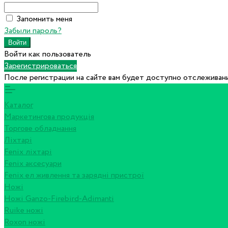
Запомнить меня
Забыли пароль?
Войти как пользователь
Зарегистрироваться
После регистрации на сайте вам будет доступно отслеживани
Каталог
Маркетингова продукція
Торгове обладнання
Ліхтарі
Fenix ліхтарі
Fenix аксесуари
Fenix ел живлення та зарядні пристрої
Ножі
Ножі Ganzo-Firebird-Adimanti
Ruike ножі
Roxon ножi