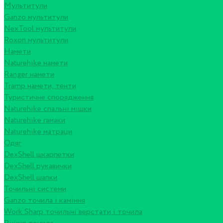
Мультитули
Ganzo мультитули
NexTool мультитули
Roxon мультитули
Намети
Naturehike намети
Ranger намети
Tramp намети, тенти
Туристичне спорядження
Naturehike спальні мішки
Naturehike гамаки
Naturehike матраци
Одяг
DexShell шкарпетки
DexShell рукавички
DexShell шапки
Точильні системи
Ganzo точила і каміння
Work Sharp точильні верстати і точила