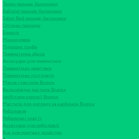
Терен перцеві балончики
Ballistol перцеві балончики
Sabre Red перцеві балончики
Оптичні прилади
Біноклі
Монокуляри
Підзорні труби
Пневматична зброя
Аксесуари для пневматики
Пневматичні гвинтівки
Пневматичні пістолети
Масла і мастила Brunox
Велосипедні мастила Brunox
Інгібітори корозії Brunox
Мастила для догляду за карбоном Brunox
Риболовля
Рибальські снасті
Аксесуари для риболовлі
Все для монтажу оснастки