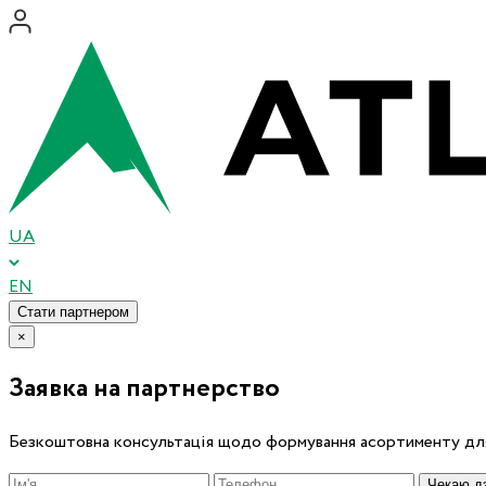
UA
EN
Стати партнером
×
Заявка на партнерство
Безкоштовна консультація щодо формування асортименту для
Чекаю дз