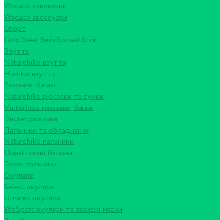
Wacaco кавоварки
Wacaco аксесуари
Спорт
Cold Steel бейсбольні біти
Взуття
Naturehike взуття
Humtto взуття
Рюкзаки, багаж
Naturehike рюкзаки та сумки
Victorinox рюкзаки, багаж
Deuter рюкзаки
Пальники та обладнання
Naturehike пальники
Quest газові балони
Газові пальники
Окуляри
Select окуляри
Umarex окуляри
WoSport окуляри та захисні маски