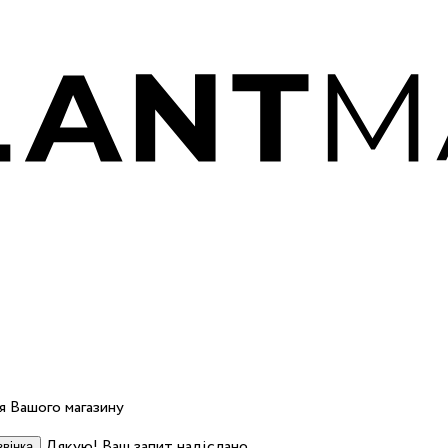
 Вашого магазину
Дякую! Ваш запит надіслано.
вінка