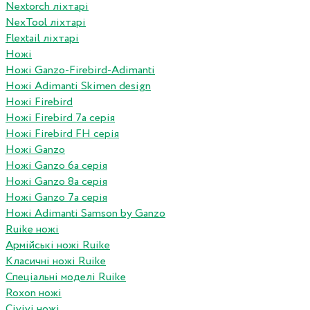
Nextorch ліхтарі
NexTool ліхтарі
Flextail ліхтарі
Ножі
Ножі Ganzo-Firebird-Adimanti
Ножі Adimanti Skimen design
Ножі Firebird
Ножі Firebird 7а серія
Ножі Firebird FH серія
Ножі Ganzo
Ножі Ganzo 6а серія
Ножі Ganzo 8а серія
Ножі Ganzo 7а серія
Ножі Adimanti Samson by Ganzo
Ruike ножі
Армійські ножі Ruike
Класичні ножі Ruike
Спеціальні моделі Ruike
Roxon ножi
Civivi ножі