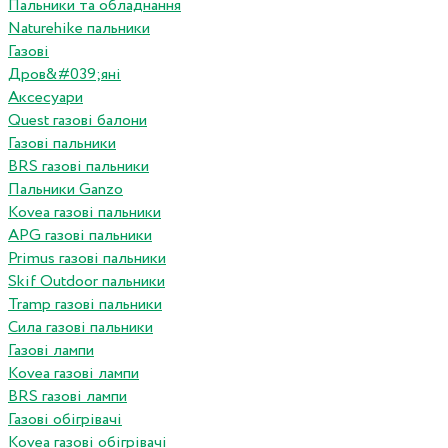
Пальники та обладнання
Naturehike пальники
Газові
Дров&#039;яні
Аксесуари
Quest газові балони
Газові пальники
BRS газові пальники
Пальники Ganzo
Kovea газові пальники
APG газові пальники
Primus газові пальники
Skif Outdoor пальники
Tramp газові пальники
Сила газові пальники
Газові лампи
Kovea газові лампи
BRS газові лампи
Газові обігрівачі
Kovea газові обігрівачі