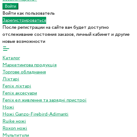
Войти как пользователь
Зарегистрироваться
После регистрации на сайте вам будет доступно
отслеживание состояния заказов, личный кабинет и другие
новые возможности
Каталог
Маркетингова продукція
Торгове обладнання
Ліхтарі
Fenix ліхтарі
Fenix аксесуари
Fenix ел живлення та зарядні пристрої
Ножі
Ножі Ganzo-Firebird-Adimanti
Ruike ножі
Roxon ножi
Мультитули