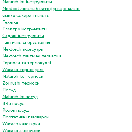
Naturehike інструменти
Nextool лопати багатофункціональні
Ganzo сокири і мачете
Техніка
Електроінструменти
Садові інструменти
Тактичне спорядження
Nextorch аксесуари
Nextorch тактичні перчатки
Термоси та термокухлі
Wacaco термокухлі
Naturehike термоси
Zojirushi термоси
Посуд
Naturehike посуд
BRS посуд
Roxon посуд
Портативні кавоварки
Wacaco кавоварки
Wacaco аксесуари