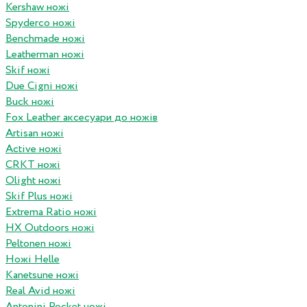
Kershaw ножі
Spyderco ножі
Benchmade ножі
Leatherman ножі
Skif ножі
Due Cigni ножі
Buck ножі
Fox Leather аксесуари до ножів
Artisan ножі
Active ножі
CRKT ножі
Olight ножі
Skif Plus ножі
Extrema Ratio ножі
HX Outdoors ножі
Peltonen ножі
Ножі Helle
Kanetsune ножі
Real Avid ножі
Antonini Pocket ножі