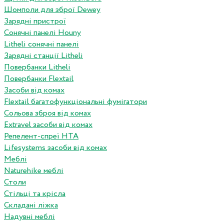
Шомполи для зброї Dewey
Зарядні пристрої
Сонячні панелі Houny
Litheli сонячні панелі
Зарядні станції Litheli
Повербанки Litheli
Повербанки Flextail
Засоби від комах
Flextail багатофункціональні фумігатори
Сольова зброя від комах
Extravel засоби від комах
Репелент-спреї HTA
Lifesystems засоби від комах
Меблі
Naturehike меблі
Столи
Стільці та крісла
Складані ліжка
Надувні меблі