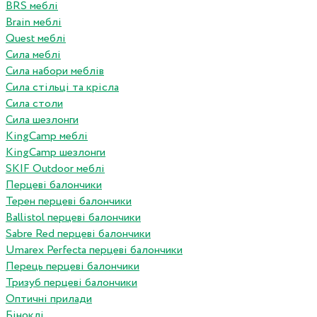
BRS меблі
Brain меблі
Quest меблі
Сила меблі
Сила набори меблів
Сила стільці та крісла
Сила столи
Сила шезлонги
KingCamp меблі
KingCamp шезлонги
SKIF Outdoor меблі
Перцеві балончики
Терен перцеві балончики
Ballistol перцеві балончики
Sabre Red перцеві балончики
Umarex Perfecta перцеві балончики
Перець перцеві балончики
Тризуб перцеві балончики
Оптичні прилади
Біноклі