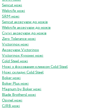
Sencut ножі
Weknife ножі
SRM ножі
Sencut аксесуари до ножів
Weknife аксесуари до ножів
Civivi аксесуари до ножів
Zero Tolerance ножі
Victorinox ножі
Аксесуари Victorinox
Victorinox Кухонні ножі
Cold Steel ножі
Ножі з фіксованим клинком Cold Steel
Ножі складні Cold Steel
Boker ножі
Boker Plus ножі
Magnum by Boker ножі
Blade Brothersl ножі
Opinel ножі
CJRB ножі