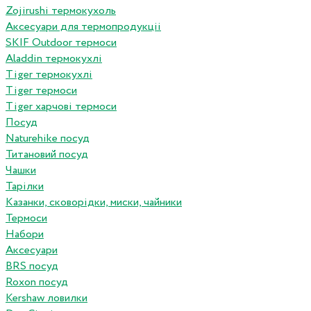
Zojirushi термокухоль
Аксесуари для термопродукціі
SKIF Outdoor термоси
Aladdin термокухлі
Tiger термокухлі
Tiger термоси
Tiger харчові термоси
Посуд
Naturehike посуд
Титановий посуд
Чашки
Тарілки
Казанки, сковорідки, миски, чайники
Термоси
Набори
Аксесуари
BRS посуд
Roxon посуд
Kershaw ловилки