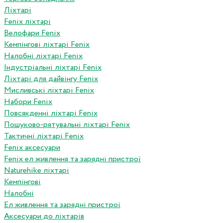
Ліхтарі
Fenix ліхтарі
Велофари Fenix
Кемпінгові ліхтарі Fenix
Налобні ліхтарі Fenix
Індустріальні ліхтарі Fenix
Ліхтарі для дайвінгу Fenix
Мисливські ліхтарі Fenix
Набори Fenix
Повсякденні ліхтарі Fenix
Пошуково-рятувальні ліхтарі Fenix
Тактичні ліхтарі Fenix
Fenix аксесуари
Fenix ел живлення та зарядні пристрої
Naturehike ліхтарі
Кемпінгові
Налобні
Ел живлення та зарядні пристрої
Аксесуари до ліхтарів