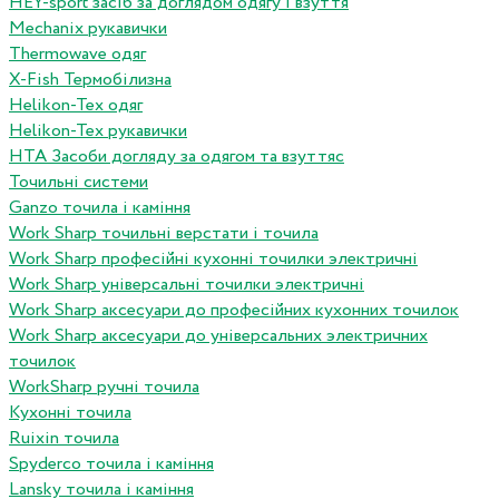
HEY-sport засіб за доглядом одягу і взуття
Mechanix рукавички
Thermowave одяг
X-Fish Термобілизна
Helikon-Tex одяг
Helikon-Tex рукавички
HTA Засоби догляду за одягом та взуттяс
Точильні системи
Ganzo точила і каміння
Work Sharp точильні верстати і точила
Work Sharp професiйнi кухоннi точилки электричнi
Work Sharp унiверсальнi точилки электричнi
Work Sharp аксесуари до професiйних кухонних точилок
Work Sharp аксесуари до унiверсальних электричних
точилок
WorkSharp ручні точила
Кухонні точила
Ruixin точила
Spyderco точила і каміння
Lansky точила і каміння