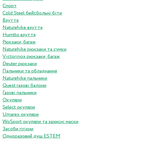
Спорт
Cold Steel бейсбольні біти
Взуття
Naturehike взуття
Humtto взуття
Рюкзаки, багаж
Naturehike рюкзаки та сумки
Victorinox рюкзаки, багаж
Deuter рюкзаки
Пальники та обладнання
Naturehike пальники
Quest газові балони
Газові пальники
Окуляри
Select окуляри
Umarex окуляри
WoSport окуляри та захисні маски
Засоби гігієни
Одноразовий душ ESTEM