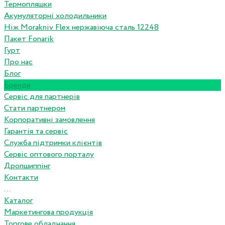
Термопляшки
Акумуляторні холодильники
Ніж Morakniv Flex нержавіюча сталь 12248
Пакет Fonarik
Гурт
Про нас
Блог
Бренди
Сервіс для партнерів
Стати партнером
Корпоративні замовлення
Гарантія та сервіс
Служба підтримки клієнтів
Сервіс оптового порталу
Дропшиппінг
Контакти
...
Каталог
Маркетингова продукція
Торгове обладнання