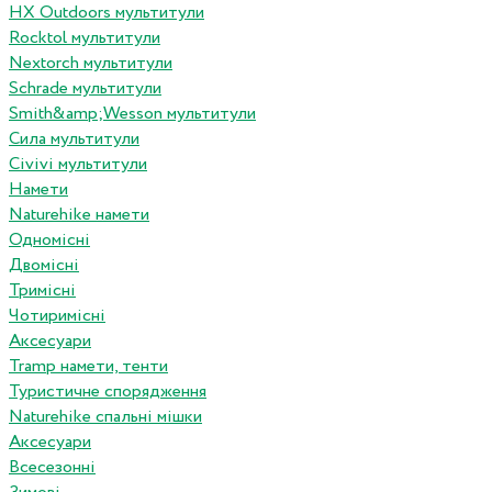
HX Outdoors мультитули
Rocktol мультитули
Nextorch мультитули
Schrade мультитули
Smith&amp;Wesson мультитули
Сила мультитули
Civivi мультитули
Намети
Naturehike намети
Одномісні
Двомісні
Тримісні
Чотиримісні
Аксесуари
Tramp намети, тенти
Туристичне спорядження
Naturehike спальні мішки
Аксесуари
Всесезонні