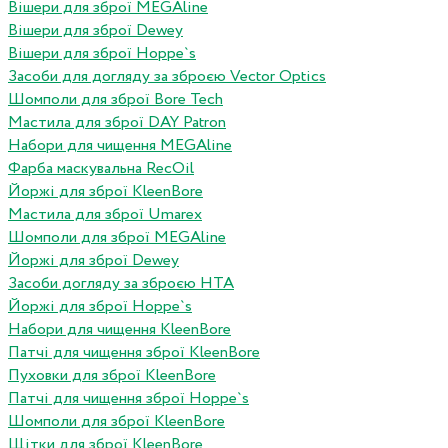
Вішери для зброї MEGAline
Вішери для зброї Dewey
Вішери для зброї Hoppe`s
Засоби для догляду за зброєю Vector Optics
Шомполи для зброї Bore Tech
Мастила для зброї DAY Patron
Набори для чищення MEGAline
Фарба маскувальна RecOil
Йоржі для зброї KleenBore
Мастила для зброї Umarex
Шомполи для зброї MEGAline
Йоржі для зброї Dewey
Засоби догляду за зброєю HTA
Йоржі для зброї Hoppe`s
Набори для чищення KleenBore
Патчі для чищення зброї KleenBore
Пуховки для зброї KleenBore
Патчі для чищення зброї Hoppe`s
Шомполи для зброї KleenBore
Щітки для зброї KleenBore