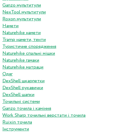
Ganzo мультитули
NexTool мультитули
Roxon мультитули
Намети
Naturehike намети
Tramp намети, тенти
Туристичне спорядження
Naturehike спальні мішки
Naturehike гамаки
Naturehike матраци
Одяг
DexShell шкарпетки
DexShell рукавички
DexShell шапки
Точильні системи
Ganzo точила і каміння
Work Sharp точильні верстати і точила
Ruixin точила
Інструменти