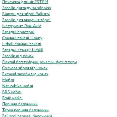
Присипка для ніг ESTEM
Засоби догляду за зброєю
Вішери для зброї Ballistol
Засоби для чищення зброї
Інструмент Real Avid
Зарядні пристрої
Сонячні панелі Houny
Litheli сонячні панелі
Зарядні станції Litheli
Засоби від комах
Flextail багатофункціональні фумігатори
Сольова зброя від комах
Extravel засоби від комах
Меблі
Naturehike меблі
BRS меблі
Brain меблі
Перцеві балончики
Терен перцеві балончики
Ballistol перцеві балончики