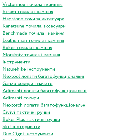
Victorinox точила і каміння
Risam точила і каміння
Hapstone точила, аксесуари
Kanetsune точила, аксесуари
Benchmade точила і каміння
Leatherman точила і каміння
Boker точила і каміння
Morakniv точила і каміння
Інструменти
Naturehike інструменти
Nextool лопати багатофункціональні
Ganzo сокири і мачете
Adimanti лопати багатофункціональні
Adimanti сокири
Nextorch лопати багатофункціональні
Сivivi тактичні ручки
Boker Plus тактичні ручки
Skif інструменти
Due Cigni інструменти