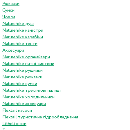
Рюкзаки
Сумки
Чохли
Naturehike душ
Naturehike каністри
Naturehike карабіни
Naturehike тенти
Аксесуари
Naturehike органайзери
Naturehike питні системи
Naturehike рушники
Naturehike рюкзаки
Naturehike сумки
Naturehike трекінгові палиці
Naturehike холодильники
Naturehike аксесуари
Flextail насоси
Flextail туристичне гідрообладнання
Litheli візки