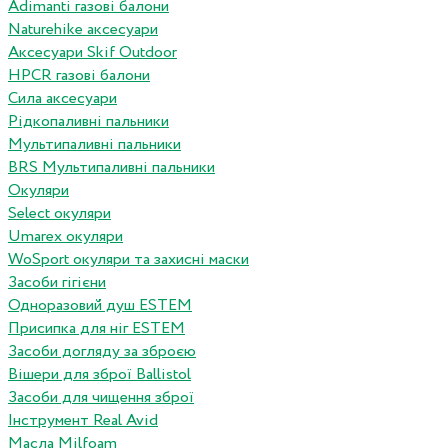
Adimanti газові балони
Naturehike аксесуари
Аксесуари Skif Outdoor
HPCR газові балони
Сила аксесуари
Рідкопаливні пальники
Мультипаливні пальники
BRS Мультипаливні пальники
Окуляри
Select окуляри
Umarex окуляри
WoSport окуляри та захисні маски
Засоби гігієни
Одноразовий душ ESTEM
Присипка для ніг ESTEM
Засоби догляду за зброєю
Вішери для зброї Ballistol
Засоби для чищення зброї
Інструмент Real Avid
Масла Milfoam