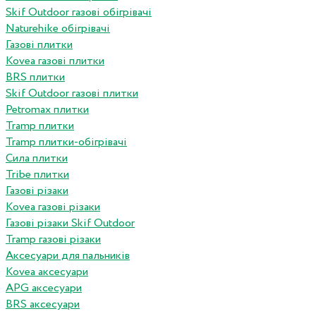
Skif Outdoor газові обігрівачі
Naturehike обігрівачі
Газові плитки
Kovea газові плитки
BRS плитки
Skif Outdoor газові плитки
Petromax плитки
Tramp плитки
Tramp плитки-обігрівачі
Сила плитки
Tribe плитки
Газові різаки
Kovea газові різаки
Газові різаки Skif Outdoor
Tramp газові різаки
Аксесуари для пальників
Kovea аксесуари
APG аксесуари
BRS аксесуари