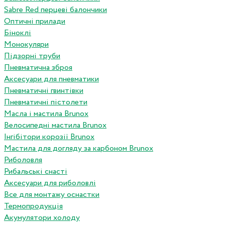
Sabre Red перцеві балончики
Оптичні прилади
Біноклі
Монокуляри
Підзорні труби
Пневматична зброя
Аксесуари для пневматики
Пневматичні гвинтівки
Пневматичні пістолети
Масла і мастила Brunox
Велосипедні мастила Brunox
Інгібітори корозії Brunox
Мастила для догляду за карбоном Brunox
Риболовля
Рибальські снасті
Аксесуари для риболовлі
Все для монтажу оснастки
Термопродукція
Акумулятори холоду