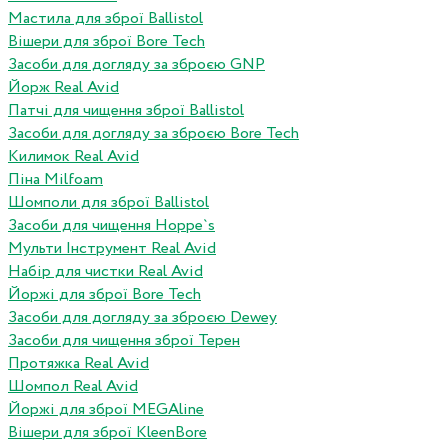
Мастила для зброї Ballistol
Вішери для зброї Bore Tech
Засоби для догляду за зброєю GNP
Йорж Real Avid
Патчі для чищення зброї Ballistol
Засоби для догляду за зброєю Bore Tech
Килимок Real Avid
Піна Milfoam
Шомполи для зброї Ballistol
Засоби для чищення Hoppe`s
Мульти Інструмент Real Avid
Набір для чистки Real Avid
Йоржі для зброї Bore Tech
Засоби для догляду за зброєю Dewey
Засоби для чищення зброї Терен
Протяжка Real Avid
Шомпол Real Avid
Йоржі для зброї MEGAline
Вішери для зброї KleenBore