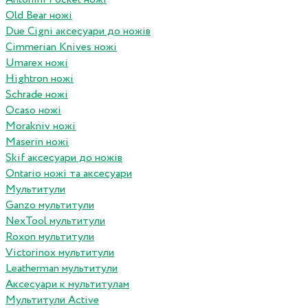
Old Bear ножі
Due Cigni аксесуари до ножів
Cimmerian Knives ножі
Umarex ножі
Hightron ножі
Schrade ножі
Ocaso ножі
Morakniv ножі
Maserin ножі
Skif аксесуари до ножів
Ontario ножі та аксесуари
Мультитули
Ganzo мультитули
NexTool мультитули
Roxon мультитули
Victorinox мультитули
Leatherman мультитули
Аксесуари к мультитулам
Мультитули Active