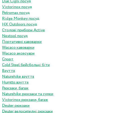
Due Cigni посуд
Victorinox посуд
Petromax посуд
Ridge Monkey посуд
HX Outdoors посуд
Столові прибори Active
Nextool посуд
Портативні кавоварки
Wacaco кавоварки
Wacaco аксесуари
Спорт
Cold Steel бейсбольні біти
Взуття
Naturehike взуття
Humtto взуття
Рюкзаки, багаж
Naturehike рюкзаки та сумки
Victorinox рюкзаки, багаж
Deuter рюкзаки
Deuter велосипедні рюкзаки