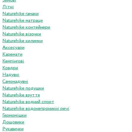
Зимові
Літні
Naturehike гамаки
Naturehike матраци
Naturehike контейнери
Naturehike візочки
Naturehike килимки
Аксесуари
Каремати
Кемпінгові
Ковдри
Надувні
Самонадувні
Naturehike подушки
Naturehike взуття
Naturehike водний спорт
Naturehike водонепроникні речі
Гермомішки
Дощовики
Рукавички