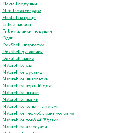
Flextail подушки
Nite Ize аксесуари
Flextail матраци
Litheli насоси
Tribe килимки, подушки
Одяг
DexShell шкарпетки
DexShell рукавички
DexShell шапки
Naturehike одяг
Naturehike рукавиці
Naturehike шкарпетки
Naturehike верхній одяг
Naturehike штани
Naturehike шапки
Naturehike кепки та панами
Naturehike термобілизна чоловіча
Naturehike пов&#039;язки
Naturehike аксесуари