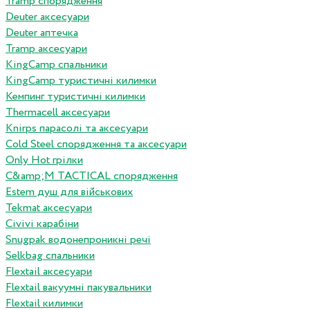
Tramp спорядження
Deuter аксесуари
Deuter аптечка
Tramp аксесуари
KingCamp спальники
KingCamp туристичні килимки
Кемпинг туристичні килимки
Thermacell аксесуари
Knirps парасолі та аксесуари
Cold Steel спорядження та аксесуари
Only Hot грілки
C&amp;M TACTICAL спорядження
Estem душ для військових
Tekmat аксесуари
Сivivi карабіни
Snugpak водонепроникні речі
Selkbag спальники
Flextail аксесуари
Flextail вакуумні пакувальники
Flextail килимки