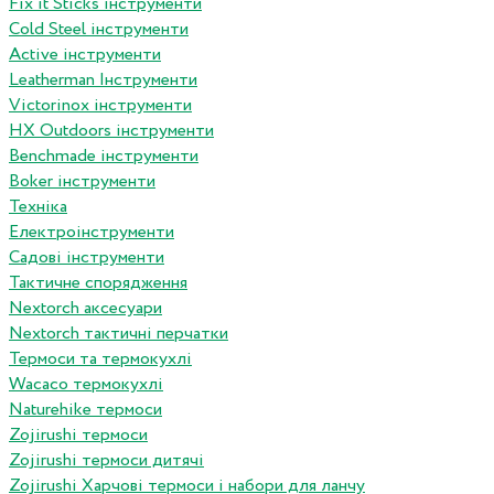
Fix it Sticks інструменти
Сold Steel інструменти
Active інструменти
Leatherman Інструменти
Victorinox інструменти
HX Outdoors інструменти
Benchmade інструменти
Boker інструменти
Техніка
Електроінструменти
Садові інструменти
Тактичне спорядження
Nextorch аксесуари
Nextorch тактичні перчатки
Термоси та термокухлі
Wacaco термокухлі
Naturehike термоси
Zojirushi термоси
Zojirushi термоси дитячі
Zojirushi Харчові термоси і набори для ланчу