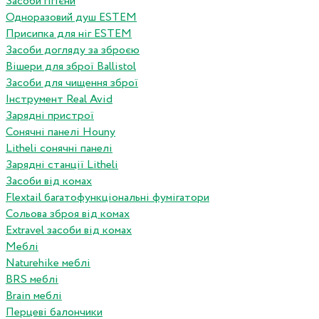
Засоби гігієни
Одноразовий душ ESTEM
Присипка для ніг ESTEM
Засоби догляду за зброєю
Вішери для зброї Ballistol
Засоби для чищення зброї
Інструмент Real Avid
Зарядні пристрої
Сонячні панелі Houny
Litheli сонячні панелі
Зарядні станції Litheli
Засоби від комах
Flextail багатофункціональні фумігатори
Сольова зброя від комах
Extravel засоби від комах
Меблі
Naturehike меблі
BRS меблі
Brain меблі
Перцеві балончики