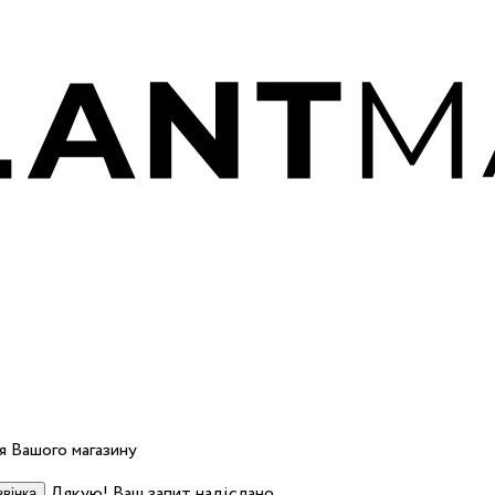
 Вашого магазину
Дякую! Ваш запит надіслано.
вінка