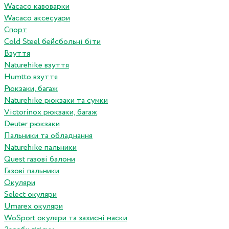
Wacaco кавоварки
Wacaco аксесуари
Спорт
Cold Steel бейсбольні біти
Взуття
Naturehike взуття
Humtto взуття
Рюкзаки, багаж
Naturehike рюкзаки та сумки
Victorinox рюкзаки, багаж
Deuter рюкзаки
Пальники та обладнання
Naturehike пальники
Quest газові балони
Газові пальники
Окуляри
Select окуляри
Umarex окуляри
WoSport окуляри та захисні маски