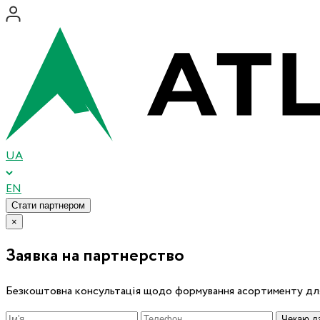
UA
EN
Стати партнером
×
Заявка на партнерство
Безкоштовна консультація щодо формування асортименту для
Чекаю дз