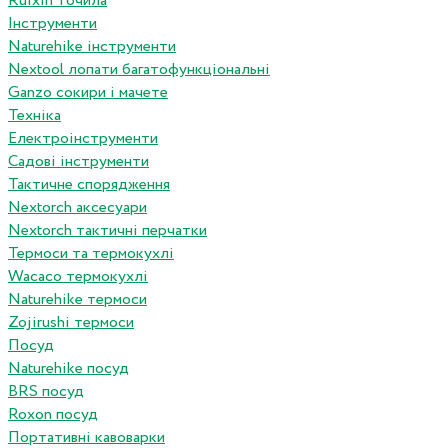
Ruixin точила
Інструменти
Naturehike інструменти
Nextool лопати багатофункціональні
Ganzo сокири і мачете
Техніка
Електроінструменти
Садові інструменти
Тактичне спорядження
Nextorch аксесуари
Nextorch тактичні перчатки
Термоси та термокухлі
Wacaco термокухлі
Naturehike термоси
Zojirushi термоси
Посуд
Naturehike посуд
BRS посуд
Roxon посуд
Портативні кавоварки