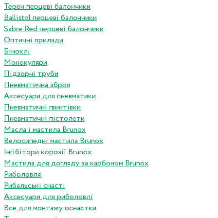
Терен перцеві балончики
Ballistol перцеві балончики
Sabre Red перцеві балончики
Оптичні прилади
Біноклі
Монокуляри
Підзорні труби
Пневматична зброя
Аксесуари для пневматики
Пневматичні гвинтівки
Пневматичні пістолети
Масла і мастила Brunox
Велосипедні мастила Brunox
Інгібітори корозії Brunox
Мастила для догляду за карбоном Brunox
Риболовля
Рибальські снасті
Аксесуари для риболовлі
Все для монтажу оснастки