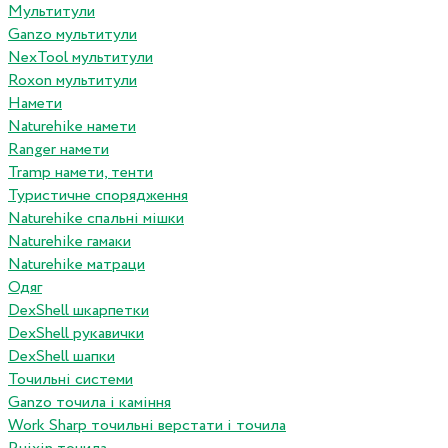
Мультитули
Ganzo мультитули
NexTool мультитули
Roxon мультитули
Намети
Naturehike намети
Ranger намети
Tramp намети, тенти
Туристичне спорядження
Naturehike спальні мішки
Naturehike гамаки
Naturehike матраци
Одяг
DexShell шкарпетки
DexShell рукавички
DexShell шапки
Точильні системи
Ganzo точила і каміння
Work Sharp точильні верстати і точила