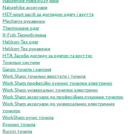
Naturehike пов&#039;язки
Naturehike аксесуари
HEY-sport засіб за доглядом одягу і взуття
Mechanix рукавички
Thermowave одяг
X-Fish Термобілизна
Helikon-Tex одяг
Helikon-Tex рукавички
HTA Засоби догляду за одягом та взуттяс
Точильні системи
Ganzo точила і каміння
Work Sharp точильні верстати і точила
Work Sharp професiйнi кухоннi точилки электричнi
Work Sharp унiверсальнi точилки электричнi
Work Sharp аксесуари до професiйних кухонних точилок
Work Sharp аксесуари до унiверсальних электричних
точилок
WorkSharp ручні точила
Кухонні точила
Ruixin точила