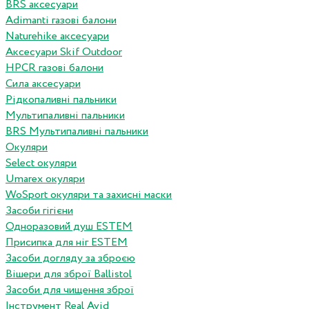
BRS аксесуари
Adimanti газові балони
Naturehike аксесуари
Аксесуари Skif Outdoor
HPCR газові балони
Сила аксесуари
Рідкопаливні пальники
Мультипаливні пальники
BRS Мультипаливні пальники
Окуляри
Select окуляри
Umarex окуляри
WoSport окуляри та захисні маски
Засоби гігієни
Одноразовий душ ESTEM
Присипка для ніг ESTEM
Засоби догляду за зброєю
Вішери для зброї Ballistol
Засоби для чищення зброї
Інструмент Real Avid