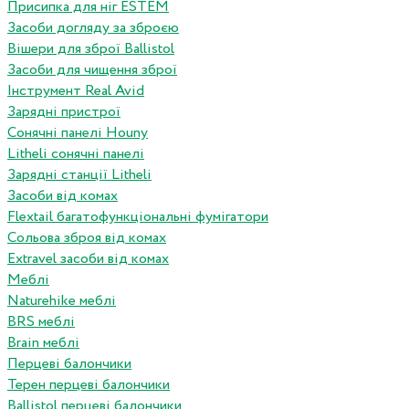
Присипка для ніг ESTEM
Засоби догляду за зброєю
Вішери для зброї Ballistol
Засоби для чищення зброї
Інструмент Real Avid
Зарядні пристрої
Сонячні панелі Houny
Litheli сонячні панелі
Зарядні станції Litheli
Засоби від комах
Flextail багатофункціональні фумігатори
Сольова зброя від комах
Extravel засоби від комах
Меблі
Naturehike меблі
BRS меблі
Brain меблі
Перцеві балончики
Терен перцеві балончики
Ballistol перцеві балончики