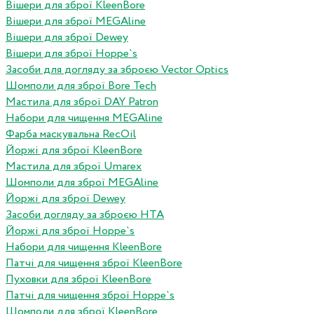
Вішери для зброї KleenBore
Вішери для зброї MEGAline
Вішери для зброї Dewey
Вішери для зброї Hoppe`s
Засоби для догляду за зброєю Vector Optics
Шомполи для зброї Bore Tech
Мастила для зброї DAY Patron
Набори для чищення MEGAline
Фарба маскувальна RecOil
Йоржі для зброї KleenBore
Мастила для зброї Umarex
Шомполи для зброї MEGAline
Йоржі для зброї Dewey
Засоби догляду за зброєю HTA
Йоржі для зброї Hoppe`s
Набори для чищення KleenBore
Патчі для чищення зброї KleenBore
Пуховки для зброї KleenBore
Патчі для чищення зброї Hoppe`s
Шомполи для зброї KleenBore