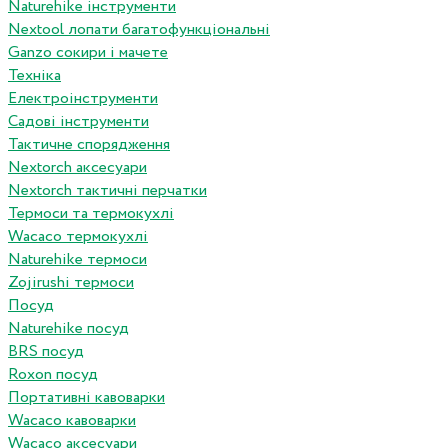
Naturehike інструменти
Nextool лопати багатофункціональні
Ganzo сокири і мачете
Техніка
Електроінструменти
Садові інструменти
Тактичне спорядження
Nextorch аксесуари
Nextorch тактичні перчатки
Термоси та термокухлі
Wacaco термокухлі
Naturehike термоси
Zojirushi термоси
Посуд
Naturehike посуд
BRS посуд
Roxon посуд
Портативні кавоварки
Wacaco кавоварки
Wacaco аксесуари