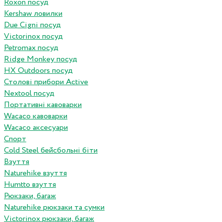
Roxon посуд
Kershaw ловилки
Due Cigni посуд
Victorinox посуд
Petromax посуд
Ridge Monkey посуд
HX Outdoors посуд
Столові прибори Active
Nextool посуд
Портативні кавоварки
Wacaco кавоварки
Wacaco аксесуари
Спорт
Cold Steel бейсбольні біти
Взуття
Naturehike взуття
Humtto взуття
Рюкзаки, багаж
Naturehike рюкзаки та сумки
Victorinox рюкзаки, багаж