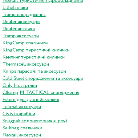
Flextail туристичне гідрообладнання
Litheli візки
Tramp спорядження
Deuter аксесуари
Deuter аптечка
Tramp аксесуари
KingCamp спальники
KingCamp туристичні килимки
Кемпинг туристичні килимки
Thermacell аксесуари
Knirps парасолі та аксесуари
Cold Steel спорядження та аксесуари
Only Hot грілки
C&amp;M TACTICAL спорядження
Estem душ для військових
Tekmat аксесуари
Сivivi карабіни
Snugpak водонепроникні речі
Selkbag спальники
Flextail аксесуари