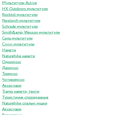
Мультитули Active
HX Outdoors мультитули
Rocktol мультитули
Nextorch мультитули
Schrade мультитули
Smith&amp;Wesson мультитули
Сила мультитули
Civivi мультитули
Намети
Naturehike намети
Одномісні
Двомісні
Тримісні
Чотиримісні
Аксесуари
Tramp намети, тенти
Туристичне спорядження
Naturehike спальні мішки
Аксесуари