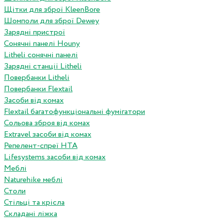
Щітки для зброї KleenBore
Шомполи для зброї Dewey
Зарядні пристрої
Сонячні панелі Houny
Litheli сонячні панелі
Зарядні станції Litheli
Повербанки Litheli
Повербанки Flextail
Засоби від комах
Flextail багатофункціональні фумігатори
Сольова зброя від комах
Extravel засоби від комах
Репелент-спреї HTA
Lifesystems засоби від комах
Меблі
Naturehike меблі
Столи
Стільці та крісла
Складані ліжка