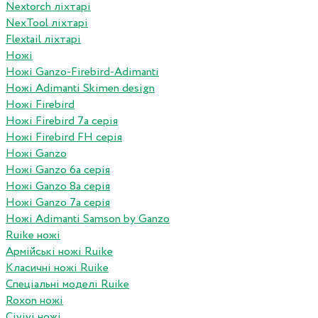
Nextorch ліхтарі
NexTool ліхтарі
Flextail ліхтарі
Ножі
Ножі Ganzo-Firebird-Adimanti
Ножі Adimanti Skimen design
Ножі Firebird
Ножі Firebird 7а серія
Ножі Firebird FH серія
Ножі Ganzo
Ножі Ganzo 6а серія
Ножі Ganzo 8а серія
Ножі Ganzo 7а серія
Ножі Adimanti Samson by Ganzo
Ruike ножі
Армійські ножі Ruike
Класичні ножі Ruike
Спеціальні моделі Ruike
Roxon ножi
Civivi ножі