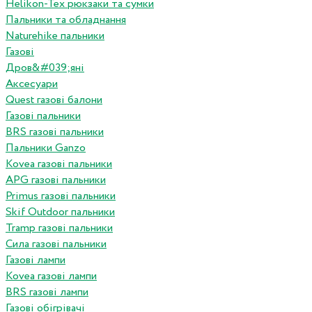
Helikon-Tex рюкзаки та сумки
Пальники та обладнання
Naturehike пальники
Газові
Дров&#039;яні
Аксесуари
Quest газові балони
Газові пальники
BRS газові пальники
Пальники Ganzo
Kovea газові пальники
APG газові пальники
Primus газові пальники
Skif Outdoor пальники
Tramp газові пальники
Сила газові пальники
Газові лампи
Kovea газові лампи
BRS газові лампи
Газові обігрівачі