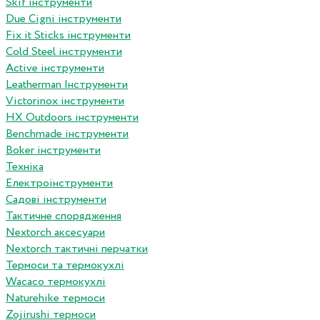
Skif інструменти
Due Cigni інструменти
Fix it Sticks інструменти
Сold Steel інструменти
Active інструменти
Leatherman Інструменти
Victorinox інструменти
HX Outdoors інструменти
Benchmade інструменти
Boker інструменти
Техніка
Електроінструменти
Садові інструменти
Тактичне спорядження
Nextorch аксесуари
Nextorch тактичні перчатки
Термоси та термокухлі
Wacaco термокухлі
Naturehike термоси
Zojirushi термоси