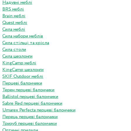
Надувні меблі
BRS меблі
Brain меблі
Quest меблі
Сила меблі
Сила набори меблів
Сила стільці та крісла
Сила столи
Сила шезлонги
KingCamp меблі
KingCamp шезлонги
SKIF Outdoor меблі
Перцеві балончики
Терен перцеві балончики
Ballistol перцеві балончики
Sabre Red перцеві балончики
Umarex Perfecta перцеві балончики
Перець перцеві балончики
Тризуб перцеві балончики
Оптичні прилади