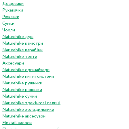
Дощовики
Рукавички
Рюкзаки
Сумки
Чохли
Naturehike душ
Naturehike каністри
Naturehike карабіни
Naturehike тенти
Аксесуари
Naturehike органайзери
Naturehike питні системи
Naturehike рушники
Naturehike рюкзаки
Naturehike сумки
Naturehike трекінгові палиці
Naturehike холодильники
Naturehike аксесуари
Flextail насоси