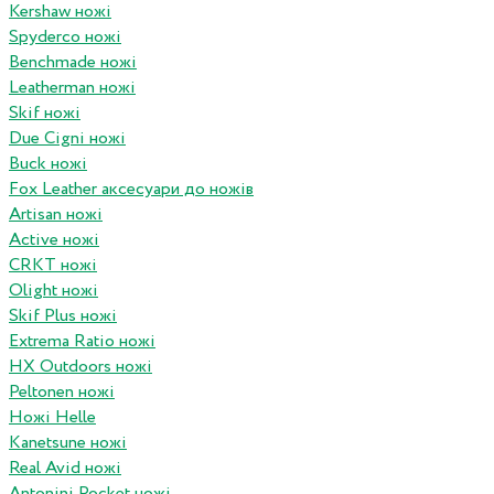
Kershaw ножі
Spyderco ножі
Benchmade ножі
Leatherman ножі
Skif ножі
Due Cigni ножі
Buck ножі
Fox Leather аксесуари до ножів
Artisan ножі
Active ножі
CRKT ножі
Olight ножі
Skif Plus ножі
Extrema Ratio ножі
HX Outdoors ножі
Peltonen ножі
Ножі Helle
Kanetsune ножі
Real Avid ножі
Antonini Pocket ножі