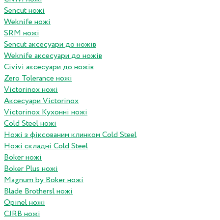
Sencut ножі
Weknife ножі
SRM ножі
Sencut аксесуари до ножів
Weknife аксесуари до ножів
Civivi аксесуари до ножів
Zero Tolerance ножі
Victorinox ножі
Аксесуари Victorinox
Victorinox Кухонні ножі
Cold Steel ножі
Ножі з фіксованим клинком Cold Steel
Ножі складні Cold Steel
Boker ножі
Boker Plus ножі
Magnum by Boker ножі
Blade Brothersl ножі
Opinel ножі
CJRB ножі