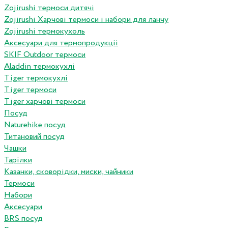
Zojirushi термоси дитячі
Zojirushi Харчові термоси і набори для ланчу
Zojirushi термокухоль
Аксесуари для термопродукціі
SKIF Outdoor термоси
Aladdin термокухлі
Tiger термокухлі
Tiger термоси
Tiger харчові термоси
Посуд
Naturehike посуд
Титановий посуд
Чашки
Тарілки
Казанки, сковорідки, миски, чайники
Термоси
Набори
Аксесуари
BRS посуд