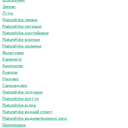
Всесезонні
Зимові
Літні
Naturehike гамаки
Naturehike матраци
Naturehike контейнери
Naturehike візочки
Naturehike килимки
Аксесуари
Каремати
Кемпінгові
Ковдри
Надувні
Самонадувні
Naturehike подушки
Naturehike взуття
Naturehike відра
Naturehike водний спорт
Naturehike водонепроникні речі
Гермомішки