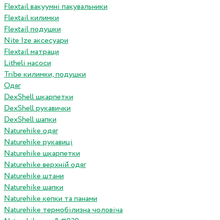
Flextail вакуумні пакувальники
Flextail килимки
Flextail подушки
Nite Ize аксесуари
Flextail матраци
Litheli насоси
Tribe килимки, подушки
Одяг
DexShell шкарпетки
DexShell рукавички
DexShell шапки
Naturehike одяг
Naturehike рукавиці
Naturehike шкарпетки
Naturehike верхній одяг
Naturehike штани
Naturehike шапки
Naturehike кепки та панами
Naturehike термобілизна чоловіча