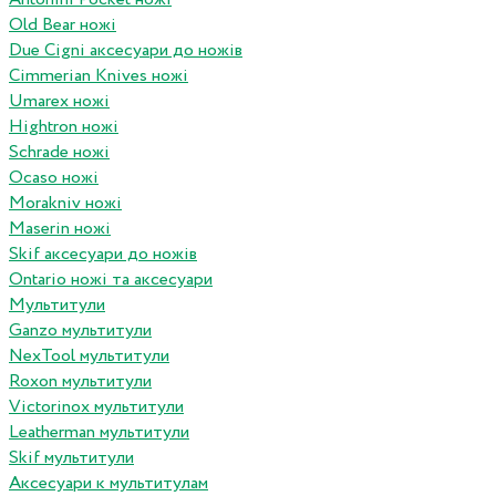
Old Bear ножі
Due Cigni аксесуари до ножів
Cimmerian Knives ножі
Umarex ножі
Hightron ножі
Schrade ножі
Ocaso ножі
Morakniv ножі
Maserin ножі
Skif аксесуари до ножів
Ontario ножі та аксесуари
Мультитули
Ganzo мультитули
NexTool мультитули
Roxon мультитули
Victorinox мультитули
Leatherman мультитули
Skif мультитули
Аксесуари к мультитулам