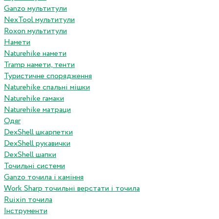
Ganzo мультитули
NexTool мультитули
Roxon мультитули
Намети
Naturehike намети
Tramp намети, тенти
Туристичне спорядження
Naturehike спальні мішки
Naturehike гамаки
Naturehike матраци
Одяг
DexShell шкарпетки
DexShell рукавички
DexShell шапки
Точильні системи
Ganzo точила і каміння
Work Sharp точильні верстати і точила
Ruixin точила
Інструменти