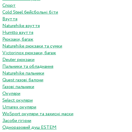
Спорт
Cold Steel бейсбольні біти
Взуття
Naturehike взуття
Humtto взуття
Рюкзаки, багаж
Naturehike рюкзаки та сумки
Victorinox рюкзаки, багаж
Deuter рюкзаки
Пальники та обладнання
Naturehike пальники
Quest газові балони
Газові пальники
Окуляри
Select окуляри
Umarex окуляри
WoSport окуляри та захисні маски
Засоби гігієни
Одноразовий душ ESTEM