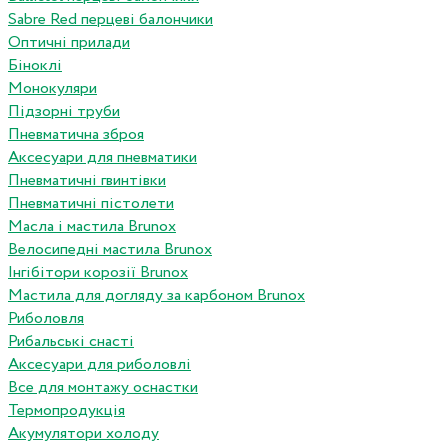
Sabre Red перцеві балончики
Оптичні прилади
Біноклі
Монокуляри
Підзорні труби
Пневматична зброя
Аксесуари для пневматики
Пневматичні гвинтівки
Пневматичні пістолети
Масла і мастила Brunox
Велосипедні мастила Brunox
Інгібітори корозії Brunox
Мастила для догляду за карбоном Brunox
Риболовля
Рибальські снасті
Аксесуари для риболовлі
Все для монтажу оснастки
Термопродукція
Акумулятори холоду