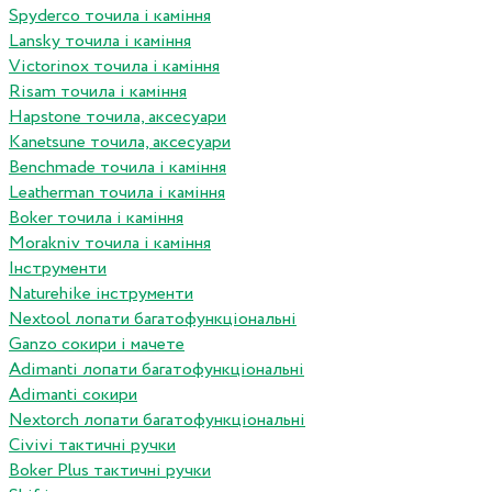
Spyderco точила і каміння
Lansky точила і каміння
Victorinox точила і каміння
Risam точила і каміння
Hapstone точила, аксесуари
Kanetsune точила, аксесуари
Benchmade точила і каміння
Leatherman точила і каміння
Boker точила і каміння
Morakniv точила і каміння
Інструменти
Naturehike інструменти
Nextool лопати багатофункціональні
Ganzo сокири і мачете
Adimanti лопати багатофункціональні
Adimanti сокири
Nextorch лопати багатофункціональні
Сivivi тактичні ручки
Boker Plus тактичні ручки