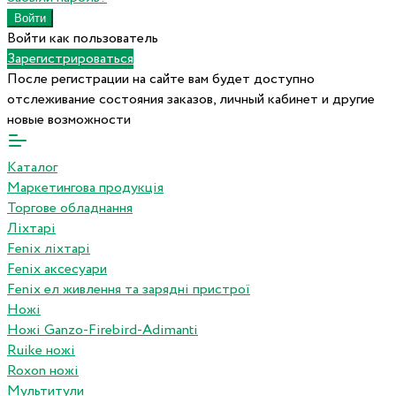
Войти как пользователь
Зарегистрироваться
После регистрации на сайте вам будет доступно
отслеживание состояния заказов, личный кабинет и другие
новые возможности
Каталог
Маркетингова продукція
Торгове обладнання
Ліхтарі
Fenix ліхтарі
Fenix аксесуари
Fenix ел живлення та зарядні пристрої
Ножі
Ножі Ganzo-Firebird-Adimanti
Ruike ножі
Roxon ножi
Мультитули