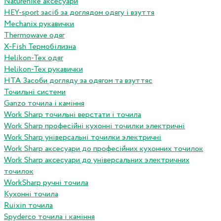
Naturehike аксесуари
HEY-sport засіб за доглядом одягу і взуття
Mechanix рукавички
Thermowave одяг
X-Fish Термобілизна
Helikon-Tex одяг
Helikon-Tex рукавички
HTA Засоби догляду за одягом та взуттяс
Точильні системи
Ganzo точила і каміння
Work Sharp точильні верстати і точила
Work Sharp професiйнi кухоннi точилки электричнi
Work Sharp унiверсальнi точилки электричнi
Work Sharp аксесуари до професiйних кухонних точилок
Work Sharp аксесуари до унiверсальних электричних
точилок
WorkSharp ручні точила
Кухонні точила
Ruixin точила
Spyderco точила і каміння