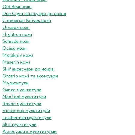
Old Bear ножі
Due Cigni аксесуари до ножів
Cimmerian Knives ножі
Umarex ножі
Hightron ножі
Schrade ножі
Ocaso ножі
Morakniv ножі
Maserin ножі
Skif аксесуари до ножів
Ontario ножі та аксесуари
Мультитули
Ganzo мультитули
NexTool мультитули
Roxon мультитули
Victorinox мультитули
Leatherman мультитули
Skif мультитули
Аксесуари к мультитулам