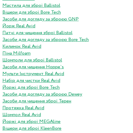
Мастила для зброї Ballistol
Вішери для зброї Bore Tech
Засоби для догляду за зброєю GNP
Йорж Real Avid
Патчі для чищення зброї Ballistol
Засоби для догляду за зброєю Bore Tech
Килимок Real Avid
Піна Milfoam
Шомполи для зброї Ballistol
Засоби для чищення Hoppe`s
Мульти Інструмент Real Avid
Набір для чистки Real Avid
Йоржі для зброї Bore Tech
Засоби для догляду за зброєю Dewey
Засоби для чищення зброї Терен
Протяжка Real Avid
Шомпол Real Avid
Йоржі для зброї MEGAline
Вішери для зброї KleenBore