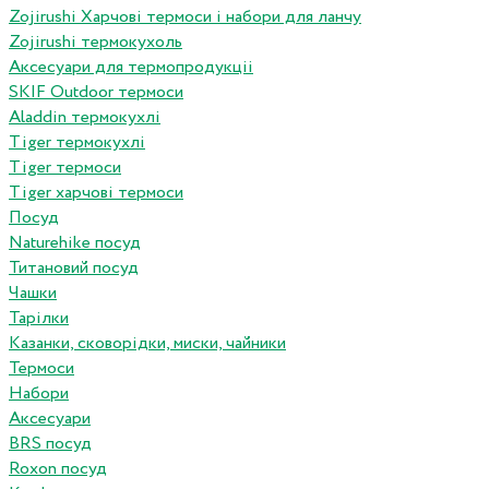
Zojirushi Харчові термоси і набори для ланчу
Zojirushi термокухоль
Аксесуари для термопродукціі
SKIF Outdoor термоси
Aladdin термокухлі
Tiger термокухлі
Tiger термоси
Tiger харчові термоси
Посуд
Naturehike посуд
Титановий посуд
Чашки
Тарілки
Казанки, сковорідки, миски, чайники
Термоси
Набори
Аксесуари
BRS посуд
Roxon посуд