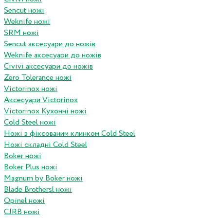
Sencut ножі
Weknife ножі
SRM ножі
Sencut аксесуари до ножів
Weknife аксесуари до ножів
Civivi аксесуари до ножів
Zero Tolerance ножі
Victorinox ножі
Аксесуари Victorinox
Victorinox Кухонні ножі
Cold Steel ножі
Ножі з фіксованим клинком Cold Steel
Ножі складні Cold Steel
Boker ножі
Boker Plus ножі
Magnum by Boker ножі
Blade Brothersl ножі
Opinel ножі
CJRB ножі