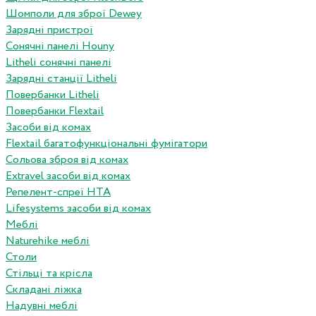
Шомполи для зброї Dewey
Зарядні пристрої
Сонячні панелі Houny
Litheli сонячні панелі
Зарядні станції Litheli
Повербанки Litheli
Повербанки Flextail
Засоби від комах
Flextail багатофункціональні фумігатори
Сольова зброя від комах
Extravel засоби від комах
Репелент-спреї HTA
Lifesystems засоби від комах
Меблі
Naturehike меблі
Столи
Стільці та крісла
Складані ліжка
Надувні меблі