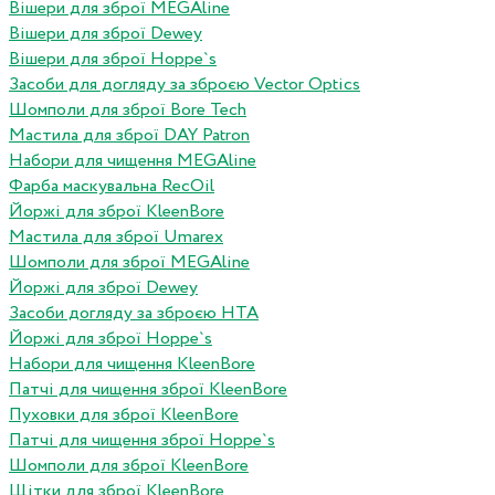
Вішери для зброї MEGAline
Вішери для зброї Dewey
Вішери для зброї Hoppe`s
Засоби для догляду за зброєю Vector Optics
Шомполи для зброї Bore Tech
Мастила для зброї DAY Patron
Набори для чищення MEGAline
Фарба маскувальна RecOil
Йоржі для зброї KleenBore
Мастила для зброї Umarex
Шомполи для зброї MEGAline
Йоржі для зброї Dewey
Засоби догляду за зброєю HTA
Йоржі для зброї Hoppe`s
Набори для чищення KleenBore
Патчі для чищення зброї KleenBore
Пуховки для зброї KleenBore
Патчі для чищення зброї Hoppe`s
Шомполи для зброї KleenBore
Щітки для зброї KleenBore