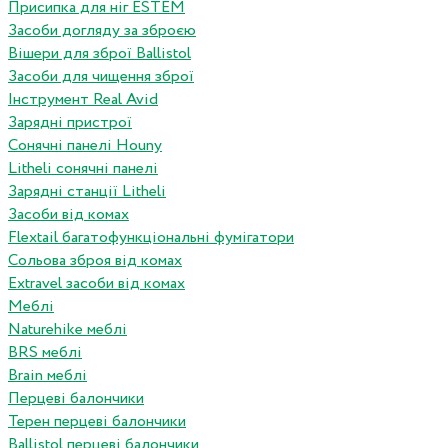
Присипка для ніг ESTEM
Засоби догляду за зброєю
Вішери для зброї Ballistol
Засоби для чищення зброї
Інструмент Real Avid
Зарядні пристрої
Сонячні панелі Houny
Litheli сонячні панелі
Зарядні станції Litheli
Засоби від комах
Flextail багатофункціональні фумігатори
Сольова зброя від комах
Extravel засоби від комах
Меблі
Naturehike меблі
BRS меблі
Brain меблі
Перцеві балончики
Терен перцеві балончики
Ballistol перцеві балончики