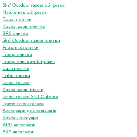
Skif Outdoor газові обігрівачі
Naturehike обігрівачі
Газові плитки
Kovea газові плитки
BRS плитки
Skif Outdoor газові плитки
Petromax плитки
Tramp плитки
Tramp плитки-обігрівачі
Сила плитки
Tribe плитки
Газові різаки
Kovea газові різаки
Газові різаки Skif Outdoor
Tramp газові різаки
Аксесуари для пальників
Kovea аксесуари
APG аксесуари
BRS аксесуари