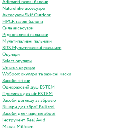
Adimanti газові балони
Naturehike аксесуари
Аксесуари Skif Outdoor
HPCR газові балони
Сила аксесуари
Рідкопаливні пальники
Мультипаливні пальники
BRS Мультипаливні пальники
Окуляри
Select окуляри
Umarex окуляри
WoSport окуляри та захисні маски
Засоби гігієни
Одноразовий душ ESTEM
Присипка для ніг ESTEM
Засоби догляду за зброєю
Вішери для зброї Ballistol
Засоби для чищення зброї
Інструмент Real Avid
Масла Milfoam