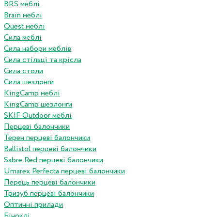
BRS меблі
Brain меблі
Quest меблі
Сила меблі
Сила набори меблів
Сила стільці та крісла
Сила столи
Сила шезлонги
KingCamp меблі
KingCamp шезлонги
SKIF Outdoor меблі
Перцеві балончики
Терен перцеві балончики
Ballistol перцеві балончики
Sabre Red перцеві балончики
Umarex Perfecta перцеві балончики
Перець перцеві балончики
Тризуб перцеві балончики
Оптичні прилади
Біноклі