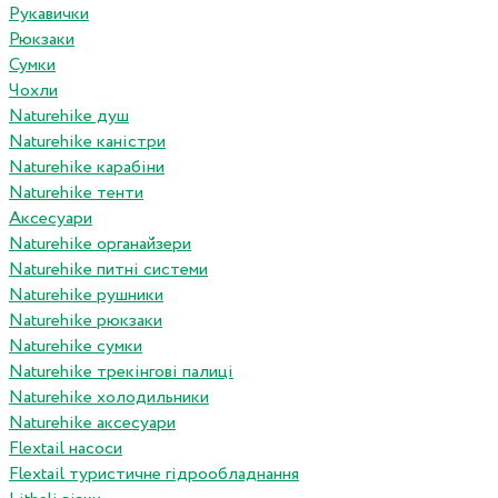
Рукавички
Рюкзаки
Сумки
Чохли
Naturehike душ
Naturehike каністри
Naturehike карабіни
Naturehike тенти
Аксесуари
Naturehike органайзери
Naturehike питні системи
Naturehike рушники
Naturehike рюкзаки
Naturehike сумки
Naturehike трекінгові палиці
Naturehike холодильники
Naturehike аксесуари
Flextail насоси
Flextail туристичне гідрообладнання