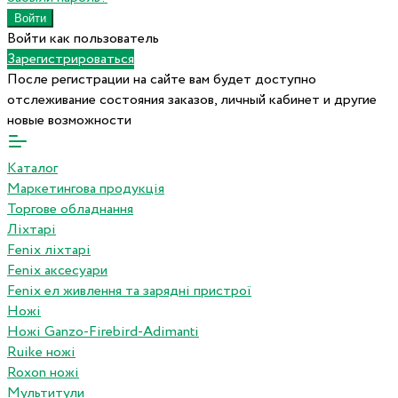
Войти как пользователь
Зарегистрироваться
После регистрации на сайте вам будет доступно
отслеживание состояния заказов, личный кабинет и другие
новые возможности
Каталог
Маркетингова продукція
Торгове обладнання
Ліхтарі
Fenix ліхтарі
Fenix аксесуари
Fenix ел живлення та зарядні пристрої
Ножі
Ножі Ganzo-Firebird-Adimanti
Ruike ножі
Roxon ножi
Мультитули