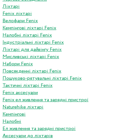
Ліхтарі
Fenix ліхтарі
Велофари Fenix
Кемпінгові ліхтарі Fenix
Налобні ліхтарі Fenix
Індустріальні ліхтарі Fenix
Ліхтарі для дайвінгу Fenix
Мисливські ліхтарі Fenix
Набори Fenix
Повсякденні ліхтарі Fenix
Пошуково-рятувальні ліхтарі Fenix
Тактичні ліхтарі Fenix
Fenix аксесуари
Fenix ел живлення та зарядні пристрої
Naturehike ліхтарі
Кемпінгові
Налобні
Ел живлення та зарядні пристрої
Аксесуари до ліхтарів