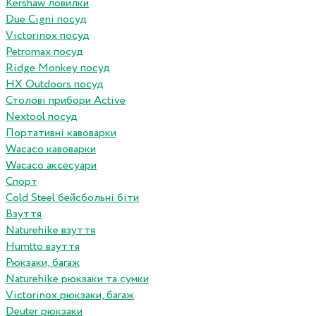
Kershaw ловилки
Due Cigni посуд
Victorinox посуд
Petromax посуд
Ridge Monkey посуд
HX Outdoors посуд
Столові прибори Active
Nextool посуд
Портативні кавоварки
Wacaco кавоварки
Wacaco аксесуари
Спорт
Cold Steel бейсбольні біти
Взуття
Naturehike взуття
Humtto взуття
Рюкзаки, багаж
Naturehike рюкзаки та сумки
Victorinox рюкзаки, багаж
Deuter рюкзаки