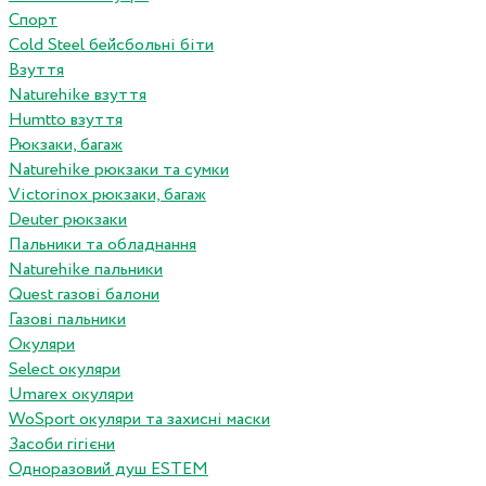
Спорт
Cold Steel бейсбольні біти
Взуття
Naturehike взуття
Humtto взуття
Рюкзаки, багаж
Naturehike рюкзаки та сумки
Victorinox рюкзаки, багаж
Deuter рюкзаки
Пальники та обладнання
Naturehike пальники
Quest газові балони
Газові пальники
Окуляри
Select окуляри
Umarex окуляри
WoSport окуляри та захисні маски
Засоби гігієни
Одноразовий душ ESTEM