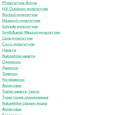
Мультитули Active
HX Outdoors мультитули
Rocktol мультитули
Nextorch мультитули
Schrade мультитули
Smith&amp;Wesson мультитули
Сила мультитули
Civivi мультитули
Намети
Naturehike намети
Одномісні
Двомісні
Тримісні
Чотиримісні
Аксесуари
Tramp намети, тенти
Туристичне спорядження
Naturehike спальні мішки
Аксесуари