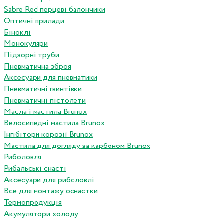
Sabre Red перцеві балончики
Оптичні прилади
Біноклі
Монокуляри
Підзорні труби
Пневматична зброя
Аксесуари для пневматики
Пневматичні гвинтівки
Пневматичні пістолети
Масла і мастила Brunox
Велосипедні мастила Brunox
Інгібітори корозії Brunox
Мастила для догляду за карбоном Brunox
Риболовля
Рибальські снасті
Аксесуари для риболовлі
Все для монтажу оснастки
Термопродукція
Акумулятори холоду