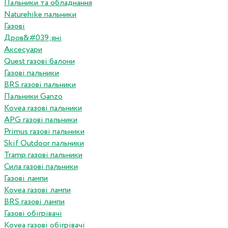
Пальники та обладнання
Naturehike пальники
Газові
Дров&#039;яні
Аксесуари
Quest газові балони
Газові пальники
BRS газові пальники
Пальники Ganzo
Kovea газові пальники
APG газові пальники
Primus газові пальники
Skif Outdoor пальники
Tramp газові пальники
Сила газові пальники
Газові лампи
Kovea газові лампи
BRS газові лампи
Газові обігрівачі
Kovea газові обігрівачі