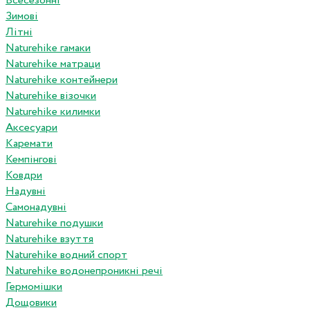
Всесезонні
Зимові
Літні
Naturehike гамаки
Naturehike матраци
Naturehike контейнери
Naturehike візочки
Naturehike килимки
Аксесуари
Каремати
Кемпінгові
Ковдри
Надувні
Самонадувні
Naturehike подушки
Naturehike взуття
Naturehike водний спорт
Naturehike водонепроникні речі
Гермомішки
Дощовики