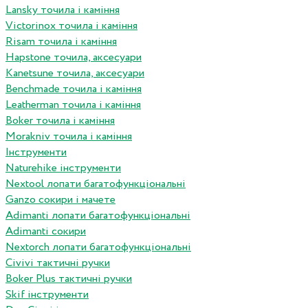
Lansky точила і каміння
Victorinox точила і каміння
Risam точила і каміння
Hapstone точила, аксесуари
Kanetsune точила, аксесуари
Benchmade точила і каміння
Leatherman точила і каміння
Boker точила і каміння
Morakniv точила і каміння
Інструменти
Naturehike інструменти
Nextool лопати багатофункціональні
Ganzo сокири і мачете
Adimanti лопати багатофункціональні
Adimanti сокири
Nextorch лопати багатофункціональні
Сivivi тактичні ручки
Boker Plus тактичні ручки
Skif інструменти