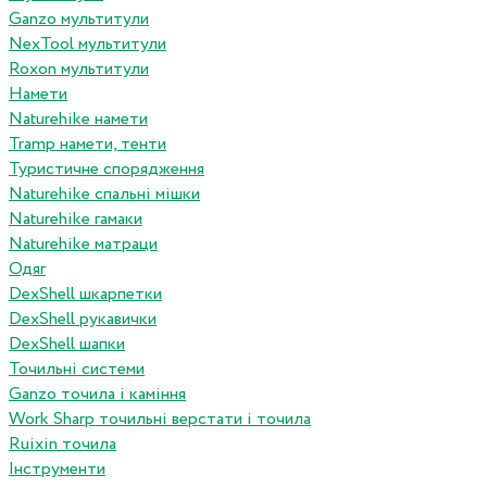
Ganzo мультитули
NexTool мультитули
Roxon мультитули
Намети
Naturehike намети
Tramp намети, тенти
Туристичне спорядження
Naturehike спальні мішки
Naturehike гамаки
Naturehike матраци
Одяг
DexShell шкарпетки
DexShell рукавички
DexShell шапки
Точильні системи
Ganzo точила і каміння
Work Sharp точильні верстати і точила
Ruixin точила
Інструменти