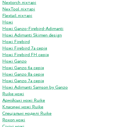
Nextorch ліхтарі
NexTool ліхтарі
Flextail ліхтарі
Ножі
Ножі Ganzo-Firebird-Adimanti
Ножі Adimanti Skimen design
Ножі Firebird
Ножі Firebird 7а серія
Ножі Firebird FH серія
Ножі Ganzo
Ножі Ganzo 6а серія
Ножі Ganzo 8а серія
Ножі Ganzo 7а серія
Ножі Adimanti Samson by Ganzo
Ruike ножі
Армійські ножі Ruike
Класичні ножі Ruike
Спеціальні моделі Ruike
Roxon ножi
Civivi ножі