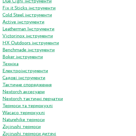
Due Cigni інструменти
Fix it Sticks інструменти
Сold Steel інструменти
Active інструменти
Leatherman Інструменти
Victorinox інструменти
HX Outdoors інструменти
Benchmade інструменти
Boker інструменти
Техніка
Електроінструменти
Садові інструменти
Тактичне спорядження
Nextorch аксесуари
Nextorch тактичні перчатки
Термоси та термокухлі
Wacaco термокухлі
Naturehike термоси
Zojirushi термоси
Zojirushi термоси дитячі