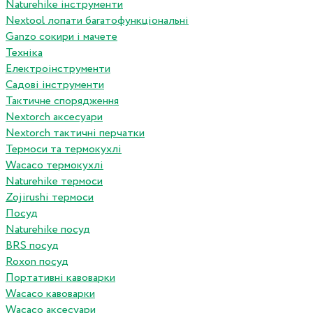
Naturehike інструменти
Nextool лопати багатофункціональні
Ganzo сокири і мачете
Техніка
Електроінструменти
Садові інструменти
Тактичне спорядження
Nextorch аксесуари
Nextorch тактичні перчатки
Термоси та термокухлі
Wacaco термокухлі
Naturehike термоси
Zojirushi термоси
Посуд
Naturehike посуд
BRS посуд
Roxon посуд
Портативні кавоварки
Wacaco кавоварки
Wacaco аксесуари