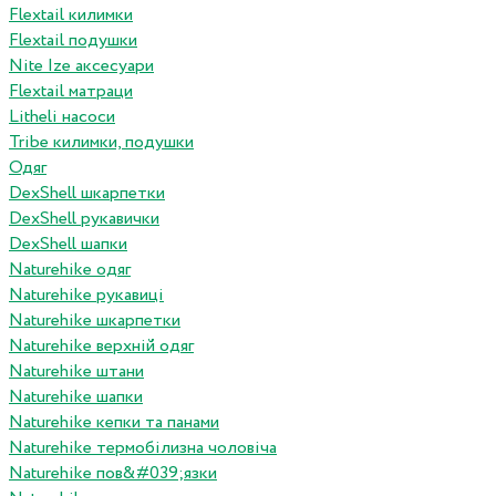
Flextail килимки
Flextail подушки
Nite Ize аксесуари
Flextail матраци
Litheli насоси
Tribe килимки, подушки
Одяг
DexShell шкарпетки
DexShell рукавички
DexShell шапки
Naturehike одяг
Naturehike рукавиці
Naturehike шкарпетки
Naturehike верхній одяг
Naturehike штани
Naturehike шапки
Naturehike кепки та панами
Naturehike термобілизна чоловіча
Naturehike пов&#039;язки