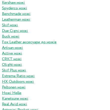
Kershaw ножі
Spyderco ножі
Benchmade ножі
Leatherman ножі
Skif ножі
Due Cigni ножі
Buck ножі
Fox Leather аксесуари до ножів
Artisan ножі
Active ножі
CRKT ножі
Olight ножі
Skif Plus ножі
Extrema Ratio ножі
HX Outdoors ножі
Peltonen ножі
Ножі Helle
Kanetsune ножі
Real Avid ножі
Antonini Pocket ножі