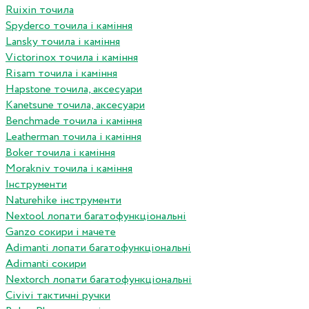
Ruixin точила
Spyderco точила і каміння
Lansky точила і каміння
Victorinox точила і каміння
Risam точила і каміння
Hapstone точила, аксесуари
Kanetsune точила, аксесуари
Benchmade точила і каміння
Leatherman точила і каміння
Boker точила і каміння
Morakniv точила і каміння
Інструменти
Naturehike інструменти
Nextool лопати багатофункціональні
Ganzo сокири і мачете
Adimanti лопати багатофункціональні
Adimanti сокири
Nextorch лопати багатофункціональні
Сivivi тактичні ручки