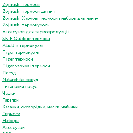
Zojirushi термоси
Zojirushi термоси дитячі
Zojirushi Харчові термоси і набори для ланчу
Zojirushi термокухоль
Аксесуари для термопродукціі
SKIF Outdoor термоси
Aladdin термокухлі
Tiger термокухлі
Tiger термоси
Tiger харчові термоси
Посуд
Naturehike посуд
Титановий посуд
Чашки
Тарілки
Казанки, сковорідки, миски, чайники
Термоси
Набори
Аксесуари