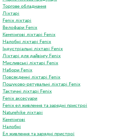
Торгове обладнання
Ліхтарі
Fenix ліхтарі
Велофари Fenix
Кемпінгові ліхтарі Fenix
Налобні ліхтарі Fenix
Індустріальні ліхтарі Fenix
Ліхтарі для дайвінгу Fenix
Мисливські ліхтарі Fenix
Набори Fenix
Повсякденні ліхтарі Fenix
Пошуково-рятувальні ліхтарі Fenix
Тактичні ліхтарі Fenix
Fenix аксесуари
Fenix ел живлення та зарядні пристрої
Naturehike ліхтарі
Кемпінгові
Налобні
Ел живлення та зарядні пристрої