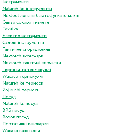
Інструменти
Naturehike інструменти
Nextool лопати багатофункціональні
Ganzo сокири і мачете
Техніка
Електроінструменти
Садові інструменти
Тактичне спорядження
Nextorch аксесуари
Nextorch тактичні перчатки
Термоси та термокухлі
Wacaco термокухлі
Naturehike термоси
Zojirushi термоси
Посуд
Naturehike посуд
BRS посуд
Roxon посуд
Портативні кавоварки
Wacaco кавоварки