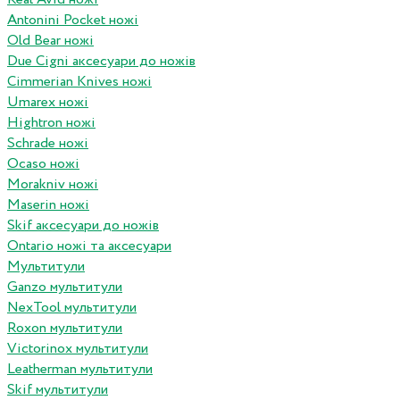
Antonini Pocket ножі
Old Bear ножі
Due Cigni аксесуари до ножів
Cimmerian Knives ножі
Umarex ножі
Hightron ножі
Schrade ножі
Ocaso ножі
Morakniv ножі
Maserin ножі
Skif аксесуари до ножів
Ontario ножі та аксесуари
Мультитули
Ganzo мультитули
NexTool мультитули
Roxon мультитули
Victorinox мультитули
Leatherman мультитули
Skif мультитули