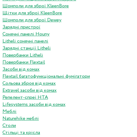
Шомполи для зброї KleenBore
Щітки для зброї KleenBore
Шомполи для зброї Dewey
Зарядні пристрої
Сонячні панелі Houny
Litheli сонячні панелі
Зарядні станції Litheli
Повербанки Litheli
Повербанки Flextail
Засоби від комах
Flextail багатофункціональні фумігатори
Сольова зброя від комах
Extravel засоби від комах
Репелент-спреї HTA
Lifesystems засоби від комах
Меблі
Naturehike меблі
Столи
Стільці та крісла