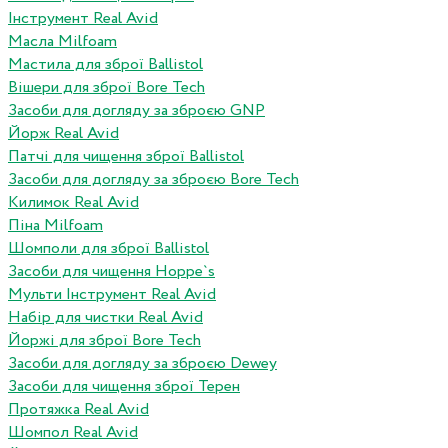
Інструмент Real Avid
Масла Milfoam
Мастила для зброї Ballistol
Вішери для зброї Bore Tech
Засоби для догляду за зброєю GNP
Йорж Real Avid
Патчі для чищення зброї Ballistol
Засоби для догляду за зброєю Bore Tech
Килимок Real Avid
Піна Milfoam
Шомполи для зброї Ballistol
Засоби для чищення Hoppe`s
Мульти Інструмент Real Avid
Набір для чистки Real Avid
Йоржі для зброї Bore Tech
Засоби для догляду за зброєю Dewey
Засоби для чищення зброї Терен
Протяжка Real Avid
Шомпол Real Avid