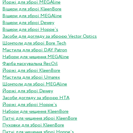
Йоржі для зброї MEGAline
Вішери для зброї KleenBore
Вішери для зброї MEGAline
Вішери для зброї Dewey
Вішери для зброї Hoppe`s
Засоби для догляду за зброєю Vector Optics
Шомполи для зброї Bore Tech
Мастила для зброї DAY Patron
Набори для чищення MEGAline
Фарба маскувальна RecOil
Йоржі для зброї KleenBore
Мастила для зброї Umarex
Шомполи для зброї MEGAline
Йоржі для зброї Dewey
Засоби догляду за зброєю HTA
Йоржі для зброї Hoppe`s
Набори для чищення KleenBore
Патчі для чищення зброї KleenBore
Пуховки для зброї KleenBore
Патчі для чищення зброї Hoppe`s