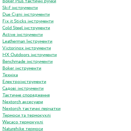
Boker Plus тактичні ручки
Skif інструменти
Due Cigni інструменти
Fix it Sticks інструменти
Сold Steel інструменти
Active інструменти
Leatherman Інструменти
Victorinox інструменти
HX Outdoors інструменти
Benchmade інструменти
Boker інструменти
Техніка
Електроінструменти
Садові інструменти
Тактичне спорядження
Nextorch аксесуари
Nextorch тактичні перчатки
Термоси та термокухлі
Wacaco термокухлі
Naturehike термоси