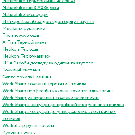
Naturehike термобілизна чоловіча
Naturehike пов&#039;язки
Naturehike аксесуари
HEY-sport засіб за доглядом одягу і взуття
Mechanix рукавички
Thermowave одяг
X-Fish Термобілизна
Helikon-Tex одяг
Helikon-Tex рукавички
HTA Засоби догляду за одягом та взуттяс
Точильні системи
Ganzo точила і каміння
Work Sharp точильні верстати і точила
Work Sharp професiйнi кухоннi точилки электричнi
Work Sharp унiверсальнi точилки электричнi
Work Sharp аксесуари до професiйних кухонних точилок
Work Sharp аксесуари до унiверсальних электричних
точилок
WorkSharp ручні точила
Кухонні точила