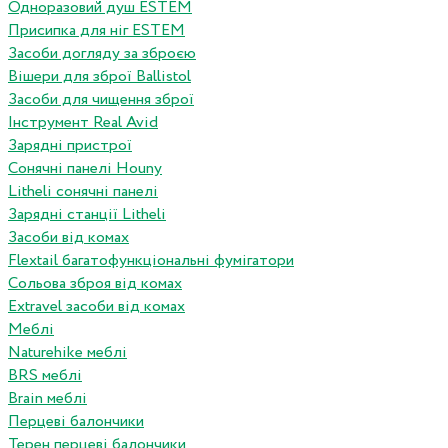
Одноразовий душ ESTEM
Присипка для ніг ESTEM
Засоби догляду за зброєю
Вішери для зброї Ballistol
Засоби для чищення зброї
Інструмент Real Avid
Зарядні пристрої
Сонячні панелі Houny
Litheli сонячні панелі
Зарядні станції Litheli
Засоби від комах
Flextail багатофункціональні фумігатори
Сольова зброя від комах
Extravel засоби від комах
Меблі
Naturehike меблі
BRS меблі
Brain меблі
Перцеві балончики
Терен перцеві балончики