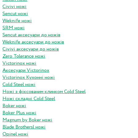
Civivi ножі
Sencut ножі
Weknife ножі
SRM ножі
Sencut аксесуари до ножів
Weknife аксесуари до ножів
Civivi аксесуари до ножів
Zero Tolerance ножі
Victorinox ножі
Аксесуари Victorinox
Victorinox Кухонні ножі
Cold Steel ножі
Ножі з фіксованим клинком Cold Steel
Ножі складні Cold Steel
Boker ножі
Boker Plus ножі
Magnum by Boker ножі
Blade Brothersl ножі
Opinel ножі