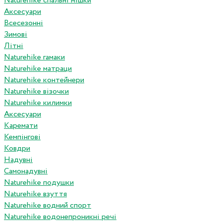
Naturehike спальні мішки
Аксесуари
Всесезонні
Зимові
Літні
Naturehike гамаки
Naturehike матраци
Naturehike контейнери
Naturehike візочки
Naturehike килимки
Аксесуари
Каремати
Кемпінгові
Ковдри
Надувні
Самонадувні
Naturehike подушки
Naturehike взуття
Naturehike водний спорт
Naturehike водонепроникні речі