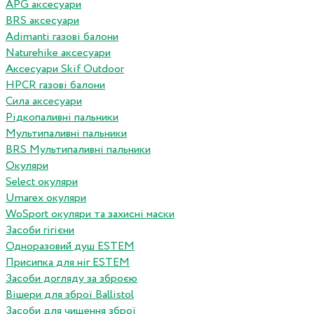
APG аксесуари
BRS аксесуари
Adimanti газові балони
Naturehike аксесуари
Аксесуари Skif Outdoor
HPCR газові балони
Сила аксесуари
Рідкопаливні пальники
Мультипаливні пальники
BRS Мультипаливні пальники
Окуляри
Select окуляри
Umarex окуляри
WoSport окуляри та захисні маски
Засоби гігієни
Одноразовий душ ESTEM
Присипка для ніг ESTEM
Засоби догляду за зброєю
Вішери для зброї Ballistol
Засоби для чищення зброї