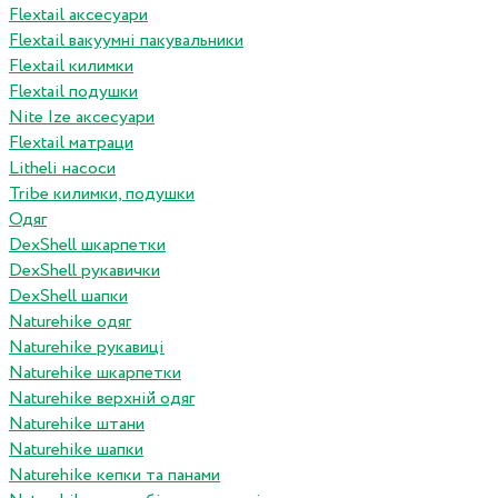
Flextail аксесуари
Flextail вакуумні пакувальники
Flextail килимки
Flextail подушки
Nite Ize аксесуари
Flextail матраци
Litheli насоси
Tribe килимки, подушки
Одяг
DexShell шкарпетки
DexShell рукавички
DexShell шапки
Naturehike одяг
Naturehike рукавиці
Naturehike шкарпетки
Naturehike верхній одяг
Naturehike штани
Naturehike шапки
Naturehike кепки та панами