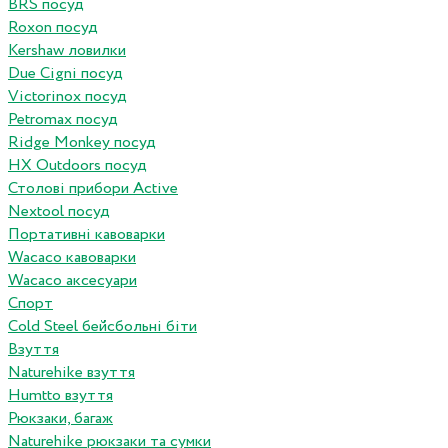
BRS посуд
Roxon посуд
Kershaw ловилки
Due Cigni посуд
Victorinox посуд
Petromax посуд
Ridge Monkey посуд
HX Outdoors посуд
Столові прибори Active
Nextool посуд
Портативні кавоварки
Wacaco кавоварки
Wacaco аксесуари
Спорт
Cold Steel бейсбольні біти
Взуття
Naturehike взуття
Humtto взуття
Рюкзаки, багаж
Naturehike рюкзаки та сумки