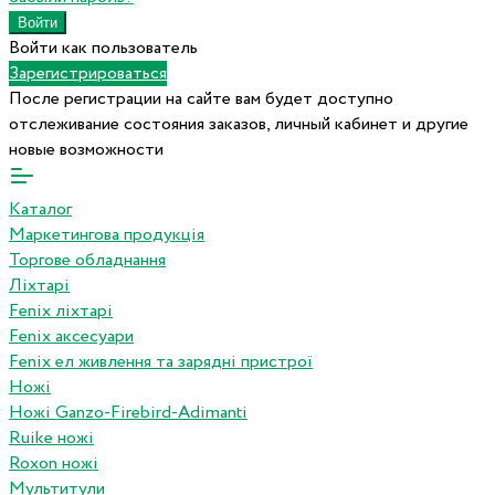
Войти как пользователь
Зарегистрироваться
После регистрации на сайте вам будет доступно
отслеживание состояния заказов, личный кабинет и другие
новые возможности
Каталог
Маркетингова продукція
Торгове обладнання
Ліхтарі
Fenix ліхтарі
Fenix аксесуари
Fenix ел живлення та зарядні пристрої
Ножі
Ножі Ganzo-Firebird-Adimanti
Ruike ножі
Roxon ножi
Мультитули