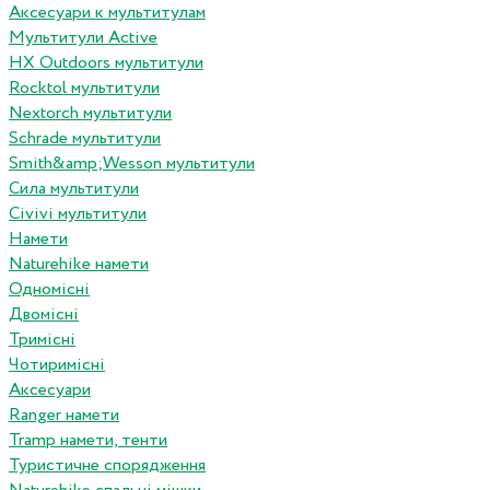
Аксесуари к мультитулам
Мультитули Active
HX Outdoors мультитули
Rocktol мультитули
Nextorch мультитули
Schrade мультитули
Smith&amp;Wesson мультитули
Сила мультитули
Civivi мультитули
Намети
Naturehike намети
Одномісні
Двомісні
Тримісні
Чотиримісні
Аксесуари
Ranger намети
Tramp намети, тенти
Туристичне спорядження