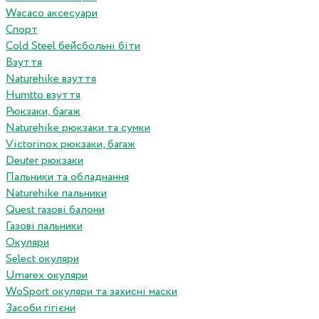
Wacaco аксесуари
Спорт
Cold Steel бейсбольні біти
Взуття
Naturehike взуття
Humtto взуття
Рюкзаки, багаж
Naturehike рюкзаки та сумки
Victorinox рюкзаки, багаж
Deuter рюкзаки
Пальники та обладнання
Naturehike пальники
Quest газові балони
Газові пальники
Окуляри
Select окуляри
Umarex окуляри
WoSport окуляри та захисні маски
Засоби гігієни