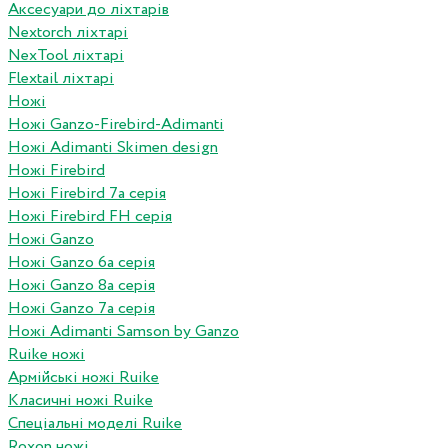
Аксесуари до ліхтарів
Nextorch ліхтарі
NexTool ліхтарі
Flextail ліхтарі
Ножі
Ножі Ganzo-Firebird-Adimanti
Ножі Adimanti Skimen design
Ножі Firebird
Ножі Firebird 7а серія
Ножі Firebird FH серія
Ножі Ganzo
Ножі Ganzo 6а серія
Ножі Ganzo 8а серія
Ножі Ganzo 7а серія
Ножі Adimanti Samson by Ganzo
Ruike ножі
Армійські ножі Ruike
Класичні ножі Ruike
Спеціальні моделі Ruike
Roxon ножi