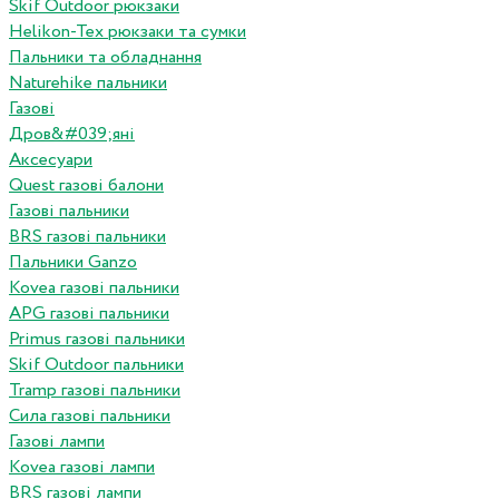
Skif Outdoor рюкзаки
Helikon-Tex рюкзаки та сумки
Пальники та обладнання
Naturehike пальники
Газові
Дров&#039;яні
Аксесуари
Quest газові балони
Газові пальники
BRS газові пальники
Пальники Ganzo
Kovea газові пальники
APG газові пальники
Primus газові пальники
Skif Outdoor пальники
Tramp газові пальники
Сила газові пальники
Газові лампи
Kovea газові лампи
BRS газові лампи