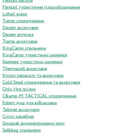
Flextail насоси
Flextail туристичне гідрообладнання
Litheli візки
Tramp спорядження
Deuter аксесуари
Deuter аптечка
Tramp аксесуари
KingCamp спальники
KingCamp туристичні килимки
Кемпинг туристичні килимки
Thermacell аксесуари
Knirps парасолі та аксесуари
Cold Steel спорядження та аксесуари
Only Hot грілки
C&amp;M TACTICAL спорядження
Estem душ для військових
Tekmat аксесуари
Сivivi карабіни
Snugpak водонепроникні речі
Selkbag спальники