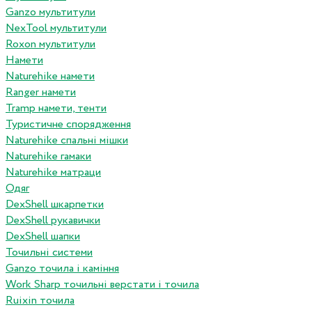
Ganzo мультитули
NexTool мультитули
Roxon мультитули
Намети
Naturehike намети
Ranger намети
Tramp намети, тенти
Туристичне спорядження
Naturehike спальні мішки
Naturehike гамаки
Naturehike матраци
Одяг
DexShell шкарпетки
DexShell рукавички
DexShell шапки
Точильні системи
Ganzo точила і каміння
Work Sharp точильні верстати і точила
Ruixin точила