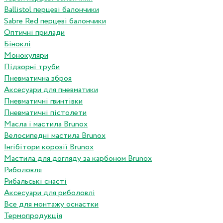
Ballistol перцеві балончики
Sabre Red перцеві балончики
Оптичні прилади
Біноклі
Монокуляри
Підзорні труби
Пневматична зброя
Аксесуари для пневматики
Пневматичні гвинтівки
Пневматичні пістолети
Масла і мастила Brunox
Велосипедні мастила Brunox
Інгібітори корозії Brunox
Мастила для догляду за карбоном Brunox
Риболовля
Рибальські снасті
Аксесуари для риболовлі
Все для монтажу оснастки
Термопродукція