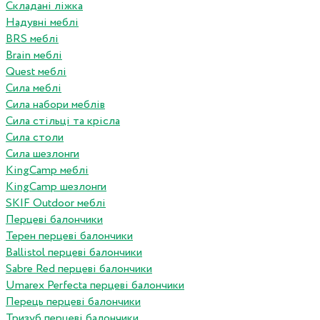
Складані ліжка
Надувні меблі
BRS меблі
Brain меблі
Quest меблі
Сила меблі
Сила набори меблів
Сила стільці та крісла
Сила столи
Сила шезлонги
KingCamp меблі
KingCamp шезлонги
SKIF Outdoor меблі
Перцеві балончики
Терен перцеві балончики
Ballistol перцеві балончики
Sabre Red перцеві балончики
Umarex Perfecta перцеві балончики
Перець перцеві балончики
Тризуб перцеві балончики