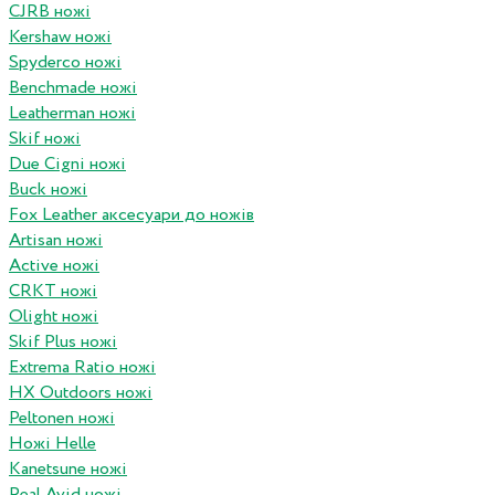
CJRB ножі
Kershaw ножі
Spyderco ножі
Benchmade ножі
Leatherman ножі
Skif ножі
Due Cigni ножі
Buck ножі
Fox Leather аксесуари до ножів
Artisan ножі
Active ножі
CRKT ножі
Olight ножі
Skif Plus ножі
Extrema Ratio ножі
HX Outdoors ножі
Peltonen ножі
Ножі Helle
Kanetsune ножі
Real Avid ножі