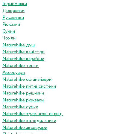
Гермомішки
Дощовики
Рукавички
Рюкзаки
Сумки
Чохли
Naturehike душ
Naturehike каністри
Naturehike карабіни
Naturehike тенти
Аксесуари
Naturehike органайзери
Naturehike питні системи
Naturehike рушники
Naturehike рюкзаки
Naturehike сумки
Naturehike трекінгові палиці
Naturehike холодильники
Naturehike аксесуари