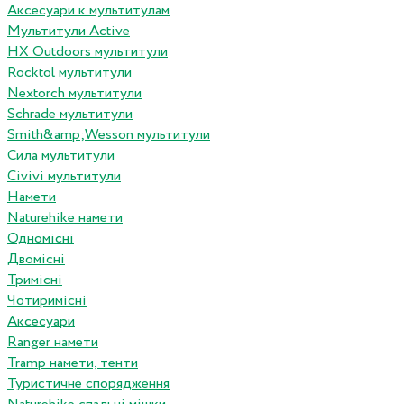
Аксесуари к мультитулам
Мультитули Active
HX Outdoors мультитули
Rocktol мультитули
Nextorch мультитули
Schrade мультитули
Smith&amp;Wesson мультитули
Сила мультитули
Civivi мультитули
Намети
Naturehike намети
Одномісні
Двомісні
Тримісні
Чотиримісні
Аксесуари
Ranger намети
Tramp намети, тенти
Туристичне спорядження