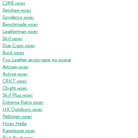
CJRB ножі
Kershaw ножі
Spyderco ножі
Benchmade ножі
Leatherman ножі
Skif ножі
Due Cigni ножі
Buck ножі
Fox Leather аксесуари до ножів
Artisan ножі
Active ножі
CRKT ножі
Olight ножі
Skif Plus ножі
Extrema Ratio ножі
HX Outdoors ножі
Peltonen ножі
Ножі Helle
Kanetsune ножі
Real Avid ножі