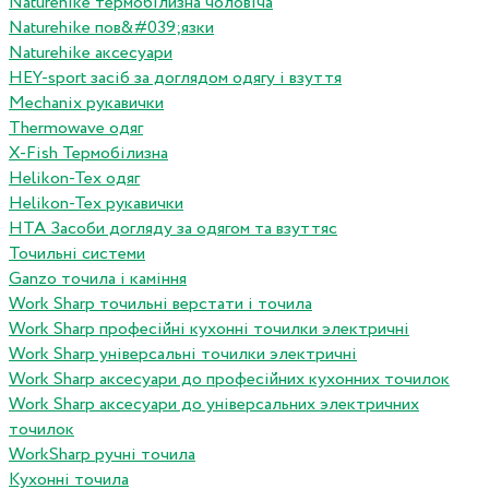
Naturehike термобілизна чоловіча
Naturehike пов&#039;язки
Naturehike аксесуари
HEY-sport засіб за доглядом одягу і взуття
Mechanix рукавички
Thermowave одяг
X-Fish Термобілизна
Helikon-Tex одяг
Helikon-Tex рукавички
HTA Засоби догляду за одягом та взуттяс
Точильні системи
Ganzo точила і каміння
Work Sharp точильні верстати і точила
Work Sharp професiйнi кухоннi точилки электричнi
Work Sharp унiверсальнi точилки электричнi
Work Sharp аксесуари до професiйних кухонних точилок
Work Sharp аксесуари до унiверсальних электричних
точилок
WorkSharp ручні точила
Кухонні точила