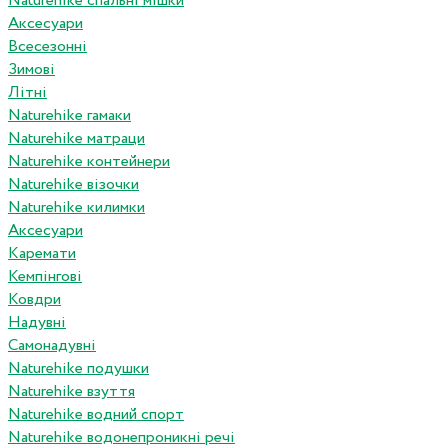
Naturehike спальні мішки
Аксесуари
Всесезонні
Зимові
Літні
Naturehike гамаки
Naturehike матраци
Naturehike контейнери
Naturehike візочки
Naturehike килимки
Аксесуари
Каремати
Кемпінгові
Ковдри
Надувні
Самонадувні
Naturehike подушки
Naturehike взуття
Naturehike водний спорт
Naturehike водонепроникні речі