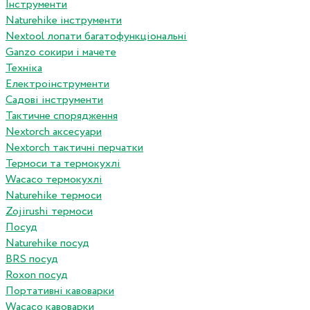
Інструменти
Naturehike інструменти
Nextool лопати багатофункціональні
Ganzo сокири і мачете
Техніка
Електроінструменти
Садові інструменти
Тактичне спорядження
Nextorch аксесуари
Nextorch тактичні перчатки
Термоси та термокухлі
Wacaco термокухлі
Naturehike термоси
Zojirushi термоси
Посуд
Naturehike посуд
BRS посуд
Roxon посуд
Портативні кавоварки
Wacaco кавоварки