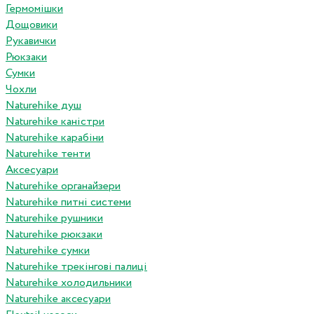
Гермомішки
Дощовики
Рукавички
Рюкзаки
Сумки
Чохли
Naturehike душ
Naturehike каністри
Naturehike карабіни
Naturehike тенти
Аксесуари
Naturehike органайзери
Naturehike питні системи
Naturehike рушники
Naturehike рюкзаки
Naturehike сумки
Naturehike трекінгові палиці
Naturehike холодильники
Naturehike аксесуари