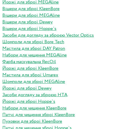
Йоржі для зброї MEGAline
Вішери для зброї KleenBore
Вішери для зброї MEGAline
Вішери для зброї Dewey
Вішери для зброї Hoppe`s
Засоби для догляду за зброєю Vector Optics
Шомполи для зброї Bore Tech
Мастила для зброї DAY Patron
Набори для чищення MEGAline
Фарба маскувальна RecOil
Йоржі для зброї KleenBore
Мастила для зброї Umarex
Шомполи для зброї MEGAline
Йоржі для зброї Dewey
Засоби догляду за зброєю HTA
Йоржі для зброї Hoppe`s
Набори для чищення KleenBore
Патчі для чищення зброї KleenBore
Пуховки для зброї KleenBore
Патчі для чищення зброї Hoppe`s