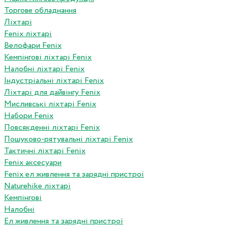
Торгове обладнання
Ліхтарі
Fenix ліхтарі
Велофари Fenix
Кемпінгові ліхтарі Fenix
Налобні ліхтарі Fenix
Індустріальні ліхтарі Fenix
Ліхтарі для дайвінгу Fenix
Мисливські ліхтарі Fenix
Набори Fenix
Повсякденні ліхтарі Fenix
Пошуково-рятувальні ліхтарі Fenix
Тактичні ліхтарі Fenix
Fenix аксесуари
Fenix ел живлення та зарядні пристрої
Naturehike ліхтарі
Кемпінгові
Налобні
Ел живлення та зарядні пристрої