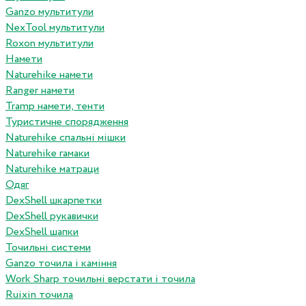
Ganzo мультитули
NexTool мультитули
Roxon мультитули
Намети
Naturehike намети
Ranger намети
Tramp намети, тенти
Туристичне спорядження
Naturehike спальні мішки
Naturehike гамаки
Naturehike матраци
Одяг
DexShell шкарпетки
DexShell рукавички
DexShell шапки
Точильні системи
Ganzo точила і каміння
Work Sharp точильні верстати і точила
Ruixin точила