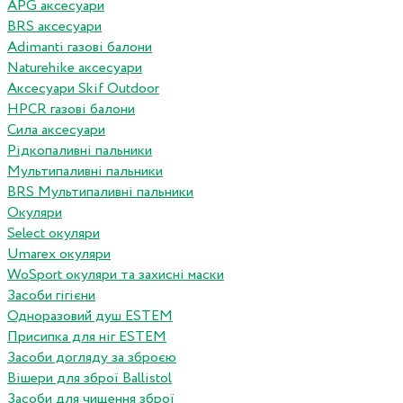
APG аксесуари
BRS аксесуари
Adimanti газові балони
Naturehike аксесуари
Аксесуари Skif Outdoor
HPCR газові балони
Сила аксесуари
Рідкопаливні пальники
Мультипаливні пальники
BRS Мультипаливні пальники
Окуляри
Select окуляри
Umarex окуляри
WoSport окуляри та захисні маски
Засоби гігієни
Одноразовий душ ESTEM
Присипка для ніг ESTEM
Засоби догляду за зброєю
Вішери для зброї Ballistol
Засоби для чищення зброї