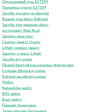
Одноразовий душ ESTEM
Присипка для ніг ESTEM
Засоби догляду за зброєю
Вішери для зброї Ballistol
Засоби для чищення зброї
Інструмент Real Avid
Зарядні пристрої
Сонячні панелі Houny
Litheli сонячні панелі
Зарядні станції Litheli
Засоби від комах
Flextail багатофункціональні фумігатори
Сольова зброя від комах
Extravel засоби від комах
Меблі
Naturehike меблі
BRS меблі
Brain меблі
Перцеві балончики
Терен перцеві балончики