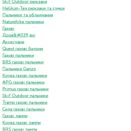
Skif Outdoor рюкзаки
Helikon-Tex рюкзаки та сумки
Пальники та обладнання
Naturehike пальники
Газові
Дров&#039;яні
Аксесуари
Quest газові балони
Газові пальники
BRS газові пальники
Пальники Ganzo
Kovea газові пальники
APG газові пальники
Primus газові пальники
Skif Outdoor пальники
Tramp газові пальники
Сила газові пальники
Газові лампи
Kovea газові лампи
BRS газові лампи