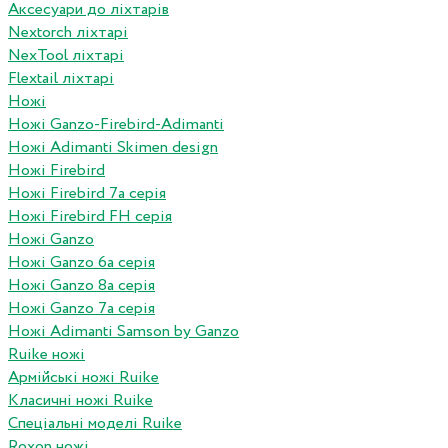
Аксесуари до ліхтарів
Nextorch ліхтарі
NexTool ліхтарі
Flextail ліхтарі
Ножі
Ножі Ganzo-Firebird-Adimanti
Ножі Adimanti Skimen design
Ножі Firebird
Ножі Firebird 7а серія
Ножі Firebird FH серія
Ножі Ganzo
Ножі Ganzo 6а серія
Ножі Ganzo 8а серія
Ножі Ganzo 7а серія
Ножі Adimanti Samson by Ganzo
Ruike ножі
Армійські ножі Ruike
Класичні ножі Ruike
Спеціальні моделі Ruike
Roxon ножi