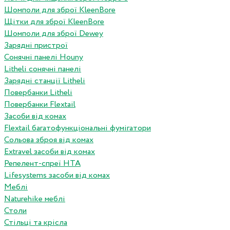
Шомполи для зброї KleenBore
Щітки для зброї KleenBore
Шомполи для зброї Dewey
Зарядні пристрої
Сонячні панелі Houny
Litheli сонячні панелі
Зарядні станції Litheli
Повербанки Litheli
Повербанки Flextail
Засоби від комах
Flextail багатофункціональні фумігатори
Сольова зброя від комах
Extravel засоби від комах
Репелент-спреї HTA
Lifesystems засоби від комах
Меблі
Naturehike меблі
Столи
Стільці та крісла