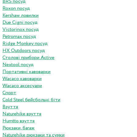
BRS посуд
Roxon посуд
Kershaw ловилки
Due Cigni посуд
Victorinox посуд
Petromax посуд
Ridge Monkey посуд
HX Outdoors посуд
Столові прибори Active
Nextool посуд
Портативні кавоварки
Wacaco кавоварки
Wacaco аксесуари
Спорт
Cold Steel бейсбольні біти
Взуття
Naturehike взуття
Humtto взуття
Рюкзаки, багаж
Naturehike рюкзаки та сумки