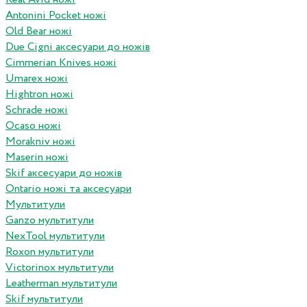
Antonini Pocket ножі
Old Bear ножі
Due Cigni аксесуари до ножів
Cimmerian Knives ножі
Umarex ножі
Hightron ножі
Schrade ножі
Ocaso ножі
Morakniv ножі
Maserin ножі
Skif аксесуари до ножів
Ontario ножі та аксесуари
Мультитули
Ganzo мультитули
NexTool мультитули
Roxon мультитули
Victorinox мультитули
Leatherman мультитули
Skif мультитули