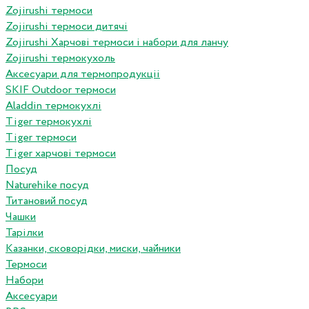
Zojirushi термоси
Zojirushi термоси дитячі
Zojirushi Харчові термоси і набори для ланчу
Zojirushi термокухоль
Аксесуари для термопродукціі
SKIF Outdoor термоси
Aladdin термокухлі
Tiger термокухлі
Tiger термоси
Tiger харчові термоси
Посуд
Naturehike посуд
Титановий посуд
Чашки
Тарілки
Казанки, сковорідки, миски, чайники
Термоси
Набори
Аксесуари