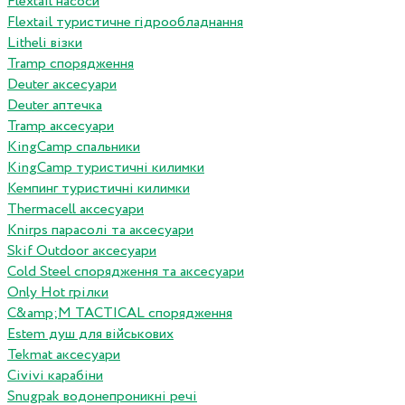
Flextail насоси
Flextail туристичне гідрообладнання
Litheli візки
Tramp спорядження
Deuter аксесуари
Deuter аптечка
Tramp аксесуари
KingCamp спальники
KingCamp туристичні килимки
Кемпинг туристичні килимки
Thermacell аксесуари
Knirps парасолі та аксесуари
Skif Outdoor аксесуари
Cold Steel спорядження та аксесуари
Only Hot грілки
C&amp;M TACTICAL спорядження
Estem душ для військових
Tekmat аксесуари
Сivivi карабіни
Snugpak водонепроникні речі