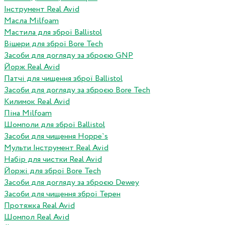
Інструмент Real Avid
Масла Milfoam
Мастила для зброї Ballistol
Вішери для зброї Bore Tech
Засоби для догляду за зброєю GNP
Йорж Real Avid
Патчі для чищення зброї Ballistol
Засоби для догляду за зброєю Bore Tech
Килимок Real Avid
Піна Milfoam
Шомполи для зброї Ballistol
Засоби для чищення Hoppe`s
Мульти Інструмент Real Avid
Набір для чистки Real Avid
Йоржі для зброї Bore Tech
Засоби для догляду за зброєю Dewey
Засоби для чищення зброї Терен
Протяжка Real Avid
Шомпол Real Avid