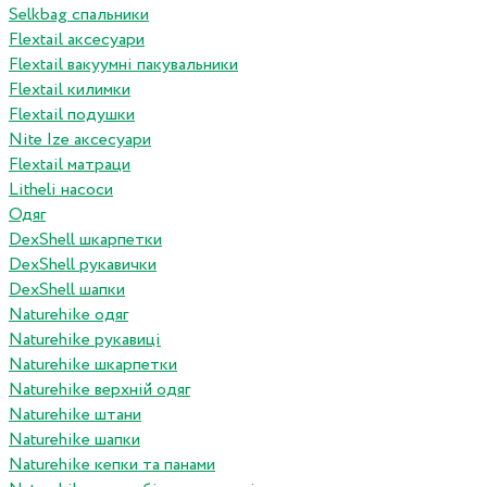
Selkbag спальники
Flextail аксесуари
Flextail вакуумні пакувальники
Flextail килимки
Flextail подушки
Nite Ize аксесуари
Flextail матраци
Litheli насоси
Одяг
DexShell шкарпетки
DexShell рукавички
DexShell шапки
Naturehike одяг
Naturehike рукавиці
Naturehike шкарпетки
Naturehike верхній одяг
Naturehike штани
Naturehike шапки
Naturehike кепки та панами