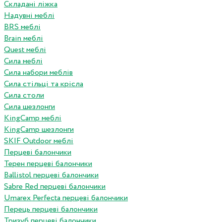
Складані ліжка
Надувні меблі
BRS меблі
Brain меблі
Quest меблі
Сила меблі
Сила набори меблів
Сила стільці та крісла
Сила столи
Сила шезлонги
KingCamp меблі
KingCamp шезлонги
SKIF Outdoor меблі
Перцеві балончики
Терен перцеві балончики
Ballistol перцеві балончики
Sabre Red перцеві балончики
Umarex Perfecta перцеві балончики
Перець перцеві балончики
Тризуб перцеві балончики