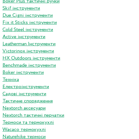
Boker Plus тактичні ручки
Skif інструменти
Due Cigni інструменти
Fix it Sticks інструменти
Сold Steel інструменти
Active інструменти
Leatherman Інструменти
Victorinox інструменти
HX Outdoors інструменти
Benchmade інструменти
Boker інструменти
Техніка
Електроінструменти
Садові інструменти
Тактичне спорядження
Nextorch аксесуари
Nextorch тактичні перчатки
Термоси та термокухлі
Wacaco термокухлі
Naturehike термоси