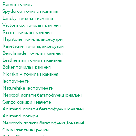
Ruixin точила
Spyderco точила і каміння
Lansky точила і каміння
Victorinox точила і каміння
Risam точила і каміння
Hapstone точила, аксесуари
Kanetsune точила, аксесуари
Benchmade точила і каміння
Leatherman точила і каміння
Boker точила і каміння
Morakniv точила і каміння
Інструменти
Naturehike інструменти
Nextool лопати багатофункціональні
Ganzo сокири і мачете
Adimanti лопати багатофункціональні
Adimanti сокири
Nextorch лопати багатофункціональні
Сivivi тактичні ручки