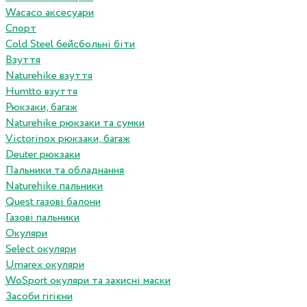
Wacaco аксесуари
Спорт
Cold Steel бейсбольні біти
Взуття
Naturehike взуття
Humtto взуття
Рюкзаки, багаж
Naturehike рюкзаки та сумки
Victorinox рюкзаки, багаж
Deuter рюкзаки
Пальники та обладнання
Naturehike пальники
Quest газові балони
Газові пальники
Окуляри
Select окуляри
Umarex окуляри
WoSport окуляри та захисні маски
Засоби гігієни