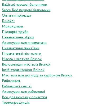
Ballistol перцеві балончики
Sabre Red перцеві балончики
Оптичні прилади
Біноклі
Монокуляри
Підзорні труби
Пневматична зброя
Аксесуари для пневматики
Пневматичні гвинтівки
Пневматичні пістолети
Масла і мастила Brunox
Велосипедні мастила Brunox
Інгібітори корозії Brunox
Мастила для догляду за карбоном Brunox
Риболовля
Рибальські снасті
Аксесуари для риболовлі
Все для монтажу оснастки
Термопродукція