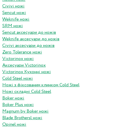
Civivi ножі
Sencut ножі
Weknife ножі
SRM ножі
Sencut аксесуари до ножів
Weknife аксесуари до ножів
Civivi аксесуари до ножів
Zero Tolerance ножі
Victorinox ножі
Аксесуари Victorinox
Victorinox Кухонні ножі
Cold Steel ножі
Ножі з фіксованим клинком Cold Steel
Ножі складні Cold Steel
Boker ножі
Boker Plus ножі
Magnum by Boker ножі
Blade Brothersl ножі
Opinel ножі