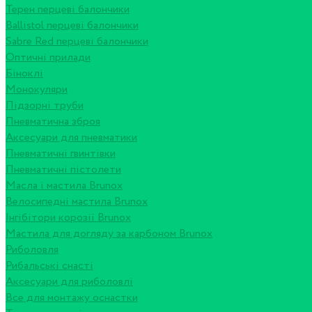
Терен перцеві балончики
Ballistol перцеві балончики
Sabre Red перцеві балончики
Оптичні прилади
Біноклі
Монокуляри
Підзорні труби
Пневматична зброя
Аксесуари для пневматики
Пневматичні гвинтівки
Пневматичні пістолети
Масла і мастила Brunox
Велосипедні мастила Brunox
Інгібітори корозії Brunox
Мастила для догляду за карбоном Brunox
Риболовля
Рибальські снасті
Аксесуари для риболовлі
Все для монтажу оснастки