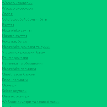
Wacaco кавоварки
Wacaco аксесуари
Спорт
Cold Steel бейсбольні біти
Взуття
Naturehike взуття
Humtto взуття
Рюкзаки, багаж
Naturehike рюкзаки та сумки
Victorinox рюкзаки, багаж
Deuter рюкзаки
Пальники та обладнання
Naturehike пальники
Quest газові балони
Газові пальники
Окуляри
Select окуляри
Umarex окуляри
WoSport окуляри та захисні маски