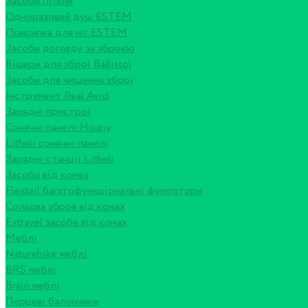
Засоби гігієни
Одноразовий душ ESTEM
Присипка для ніг ESTEM
Засоби догляду за зброєю
Вішери для зброї Ballistol
Засоби для чищення зброї
Інструмент Real Avid
Зарядні пристрої
Сонячні панелі Houny
Litheli сонячні панелі
Зарядні станції Litheli
Засоби від комах
Flextail багатофункціональні фумігатори
Сольова зброя від комах
Extravel засоби від комах
Меблі
Naturehike меблі
BRS меблі
Brain меблі
Перцеві балончики