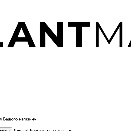
 Вашого магазину
Дякую! Ваш запит надіслано.
вінка