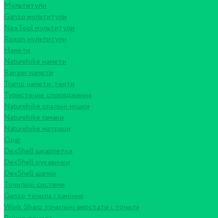
Мультитули
Ganzo мультитули
NexTool мультитули
Roxon мультитули
Намети
Naturehike намети
Ranger намети
Tramp намети, тенти
Туристичне спорядження
Naturehike спальні мішки
Naturehike гамаки
Naturehike матраци
Одяг
DexShell шкарпетки
DexShell рукавички
DexShell шапки
Точильні системи
Ganzo точила і каміння
Work Sharp точильні верстати і точила