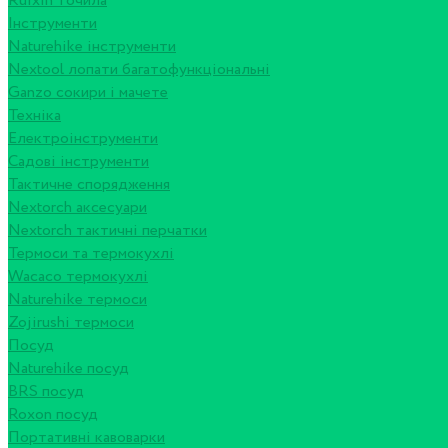
Ruixin точила
Інструменти
Naturehike інструменти
Nextool лопати багатофункціональні
Ganzo сокири і мачете
Техніка
Електроінструменти
Садові інструменти
Тактичне спорядження
Nextorch аксесуари
Nextorch тактичні перчатки
Термоси та термокухлі
Wacaco термокухлі
Naturehike термоси
Zojirushi термоси
Посуд
Naturehike посуд
BRS посуд
Roxon посуд
Портативні кавоварки