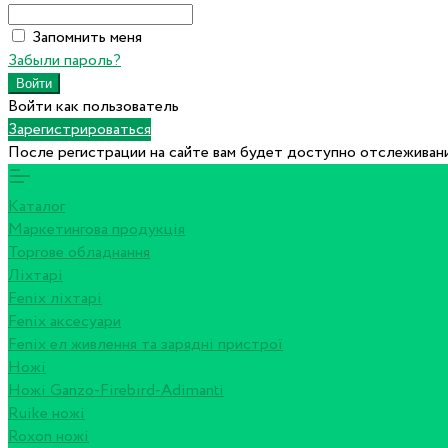
Запомнить меня
Забыли пароль?
Войти как пользователь
Зарегистрироваться
После регистрации на сайте вам будет доступно отслеживани
Каталог
Маркетингова продукція
Торгове обладнання
Ліхтарі
Fenix ліхтарі
Fenix аксесуари
Fenix ел живлення та зарядні пристрої
Ножі
Ножі Ganzo-Firebird-Adimanti
Ruike ножі
Roxon ножi