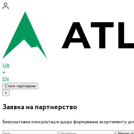
UA
EN
Стати партнером
×
Заявка на партнерство
Безкоштовна консультація щодо формування асортименту для
Чекаю дз