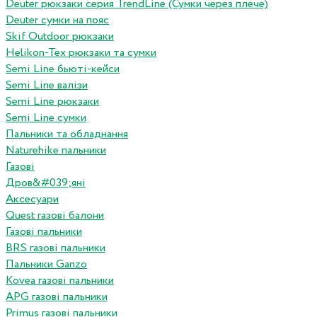
Deuter рюкзаки серия TrendLine (Сумки через плече)
Deuter сумки на пояс
Skif Outdoor рюкзаки
Helikon-Tex рюкзаки та сумки
Semi Line бьюті-кейси
Semi Line валізи
Semi Line рюкзаки
Semi Line сумки
Пальники та обладнання
Naturehike пальники
Газові
Дров&#039;яні
Аксесуари
Quest газові балони
Газові пальники
BRS газові пальники
Пальники Ganzo
Kovea газові пальники
APG газові пальники
Primus газові пальники