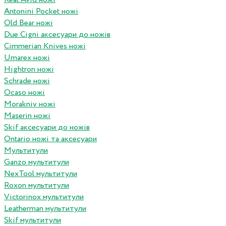
Antonini Pocket ножі
Old Bear ножі
Due Cigni аксесуари до ножів
Cimmerian Knives ножі
Umarex ножі
Hightron ножі
Schrade ножі
Ocaso ножі
Morakniv ножі
Maserin ножі
Skif аксесуари до ножів
Ontario ножі та аксесуари
Мультитули
Ganzo мультитули
NexTool мультитули
Roxon мультитули
Victorinox мультитули
Leatherman мультитули
Skif мультитули