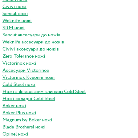
Civivi ножі
Sencut ножі
Weknife ножі
SRM ножі
Sencut аксесуари до ножів
Weknife аксесуари до ножів
Civivi аксесуари до ножів
Zero Tolerance ножі
Victorinox ножі
Аксесуари Victorinox
Victorinox Кухонні ножі
Cold Steel ножі
Ножі з фіксованим клинком Cold Steel
Ножі складні Cold Steel
Boker ножі
Boker Plus ножі
Magnum by Boker ножі
Blade Brothersl ножі
Opinel ножі