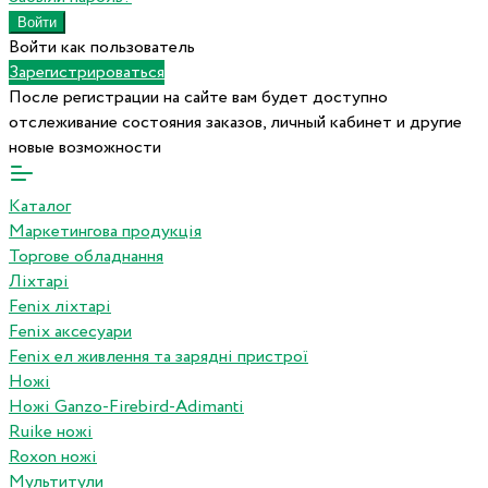
Войти как пользователь
Зарегистрироваться
После регистрации на сайте вам будет доступно
отслеживание состояния заказов, личный кабинет и другие
новые возможности
Каталог
Маркетингова продукція
Торгове обладнання
Ліхтарі
Fenix ліхтарі
Fenix аксесуари
Fenix ел живлення та зарядні пристрої
Ножі
Ножі Ganzo-Firebird-Adimanti
Ruike ножі
Roxon ножi
Мультитули