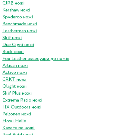
CJRB ножі
Kershaw ножі
Spyderco ножі
Benchmade ножі
Leatherman ножі
Skif ножі
Due Cigni ножі
Buck ножі
Fox Leather аксесуари до ножів
Artisan ножі
Active ножі
CRKT ножі
Olight ножі
Skif Plus ножі
Extrema Ratio ножі
HX Outdoors ножі
Peltonen ножі
Ножі Helle
Kanetsune ножі
Real Avid ножі