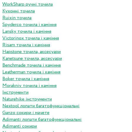
WorkSharp ручні точила
Кухонні точила
Ruixin точила
Spyderco точила і каміння
Lansky точила і каміння
Victorinox точила і каміння
Risam точила і каміння
Hapstone точила, аксесуари
Kanetsune точила, аксесуари
Benchmade точила і каміння
Leatherman точила і каміння
Boker точила і каміння
Morakniv точила і каміння
Інструменти
Naturehike інструменти
Nextool лопати багатофункціональні
Ganzo сокири і мачете
Adimanti лопати багатофункціональні
Adimanti сокири