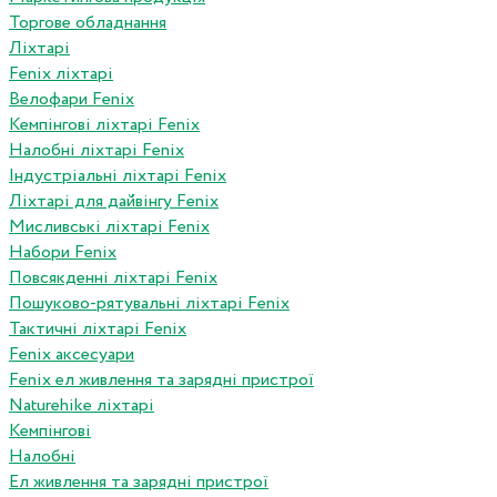
Торгове обладнання
Ліхтарі
Fenix ліхтарі
Велофари Fenix
Кемпінгові ліхтарі Fenix
Налобні ліхтарі Fenix
Індустріальні ліхтарі Fenix
Ліхтарі для дайвінгу Fenix
Мисливські ліхтарі Fenix
Набори Fenix
Повсякденні ліхтарі Fenix
Пошуково-рятувальні ліхтарі Fenix
Тактичні ліхтарі Fenix
Fenix аксесуари
Fenix ел живлення та зарядні пристрої
Naturehike ліхтарі
Кемпінгові
Налобні
Ел живлення та зарядні пристрої