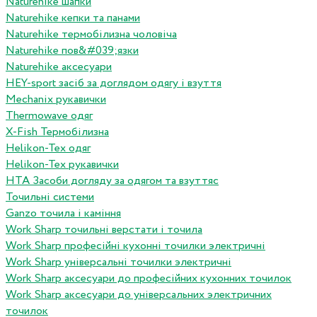
Naturehike шапки
Naturehike кепки та панами
Naturehike термобілизна чоловіча
Naturehike пов&#039;язки
Naturehike аксесуари
HEY-sport засіб за доглядом одягу і взуття
Mechanix рукавички
Thermowave одяг
X-Fish Термобілизна
Helikon-Tex одяг
Helikon-Tex рукавички
HTA Засоби догляду за одягом та взуттяс
Точильні системи
Ganzo точила і каміння
Work Sharp точильні верстати і точила
Work Sharp професiйнi кухоннi точилки электричнi
Work Sharp унiверсальнi точилки электричнi
Work Sharp аксесуари до професiйних кухонних точилок
Work Sharp аксесуари до унiверсальних электричних
точилок