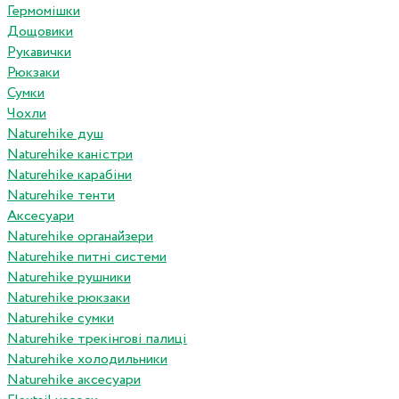
Гермомішки
Дощовики
Рукавички
Рюкзаки
Сумки
Чохли
Naturehike душ
Naturehike каністри
Naturehike карабіни
Naturehike тенти
Аксесуари
Naturehike органайзери
Naturehike питні системи
Naturehike рушники
Naturehike рюкзаки
Naturehike сумки
Naturehike трекінгові палиці
Naturehike холодильники
Naturehike аксесуари