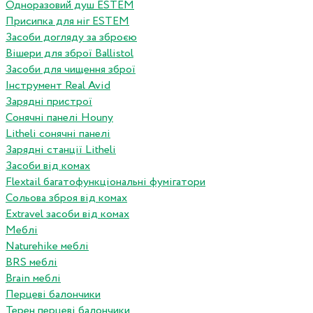
Одноразовий душ ESTEM
Присипка для ніг ESTEM
Засоби догляду за зброєю
Вішери для зброї Ballistol
Засоби для чищення зброї
Інструмент Real Avid
Зарядні пристрої
Сонячні панелі Houny
Litheli сонячні панелі
Зарядні станції Litheli
Засоби від комах
Flextail багатофункціональні фумігатори
Сольова зброя від комах
Extravel засоби від комах
Меблі
Naturehike меблі
BRS меблі
Brain меблі
Перцеві балончики
Терен перцеві балончики