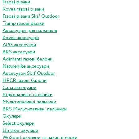
Газові різаки
Kovea газові різаки
Газові різаки Skif Outdoor
Tramp газові різаки
Аксесуари для пальників
Kovea аксесуари
APG аксесуари
BRS аксесуари
Adimanti газові балони
Naturehike аксесуари
Аксесуари Skif Outdoor
HPCR газові балони
Сила аксесуари
Рідкопаливні пальники
Мультипаливні пальники
BRS Мультипаливні пальники
Окуляри
Select окуляри
Umarex окуляри
WoSport окуляри та захисні маски