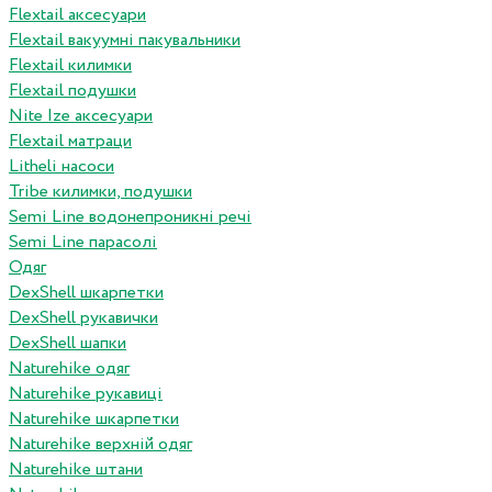
Flextail аксесуари
Flextail вакуумні пакувальники
Flextail килимки
Flextail подушки
Nite Ize аксесуари
Flextail матраци
Litheli насоси
Tribe килимки, подушки
Semi Line водонепроникні речі
Semi Line парасолі
Одяг
DexShell шкарпетки
DexShell рукавички
DexShell шапки
Naturehike одяг
Naturehike рукавиці
Naturehike шкарпетки
Naturehike верхній одяг
Naturehike штани