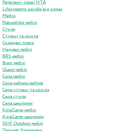
Репелент-спреї HTA
Lifesystems засоби від комах
Меблі
Naturehike меблі
Столи
Стільці та крісла
Складані ліжка
Надувні меблі
BRS меблі
Brain меблі
Quest меблі
Сила меблі
Сила набори меблів
Сила стільці та крісла
Сила столи
Сила шезлонги
KingCamp меблі
KingCamp шезлонги
SKIF Outdoor меблі
Перцеві балончики