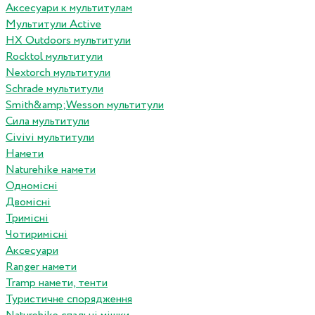
Аксесуари к мультитулам
Мультитули Active
HX Outdoors мультитули
Rocktol мультитули
Nextorch мультитули
Schrade мультитули
Smith&amp;Wesson мультитули
Сила мультитули
Civivi мультитули
Намети
Naturehike намети
Одномісні
Двомісні
Тримісні
Чотиримісні
Аксесуари
Ranger намети
Tramp намети, тенти
Туристичне спорядження