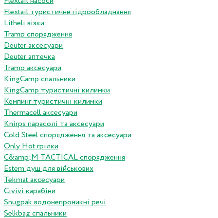
Flextail насоси
Flextail туристичне гідрообладнання
Litheli візки
Tramp спорядження
Deuter аксесуари
Deuter аптечка
Tramp аксесуари
KingCamp спальники
KingCamp туристичні килимки
Кемпинг туристичні килимки
Thermacell аксесуари
Knirps парасолі та аксесуари
Cold Steel спорядження та аксесуари
Only Hot грілки
C&amp;M TACTICAL спорядження
Estem душ для військових
Tekmat аксесуари
Сivivi карабіни
Snugpak водонепроникні речі
Selkbag спальники