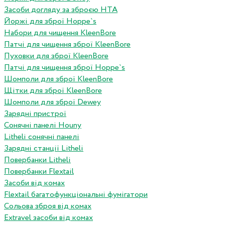
Засоби догляду за зброєю HTA
Йоржі для зброї Hoppe`s
Набори для чищення KleenBore
Патчі для чищення зброї KleenBore
Пуховки для зброї KleenBore
Патчі для чищення зброї Hoppe`s
Шомполи для зброї KleenBore
Щітки для зброї KleenBore
Шомполи для зброї Dewey
Зарядні пристрої
Сонячні панелі Houny
Litheli сонячні панелі
Зарядні станції Litheli
Повербанки Litheli
Повербанки Flextail
Засоби від комах
Flextail багатофункціональні фумігатори
Сольова зброя від комах
Extravel засоби від комах