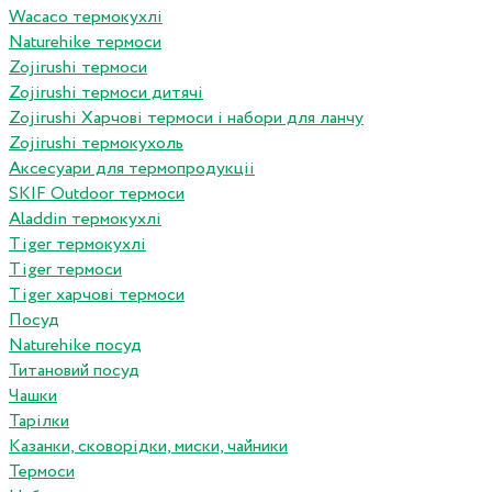
Wacaco термокухлі
Naturehike термоси
Zojirushi термоси
Zojirushi термоси дитячі
Zojirushi Харчові термоси і набори для ланчу
Zojirushi термокухоль
Аксесуари для термопродукціі
SKIF Outdoor термоси
Aladdin термокухлі
Tiger термокухлі
Tiger термоси
Tiger харчові термоси
Посуд
Naturehike посуд
Титановий посуд
Чашки
Тарілки
Казанки, сковорідки, миски, чайники
Термоси