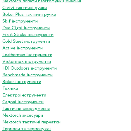
Nextorch лопати багатофункціональні
Сivivi тактичні ручки
Boker Plus тактичні ручки
Skif інструменти
Due Cigni інструменти
Fix it Sticks інструменти
Сold Steel інструменти
Active інструменти
Leatherman Інструменти
Victorinox інструменти
HX Outdoors інструменти
Benchmade інструменти
Boker інструменти
Техніка
Електроінструменти
Садові інструменти
Тактичне спорядження
Nextorch аксесуари
Nextorch тактичні перчатки
Термоси та термокухлі