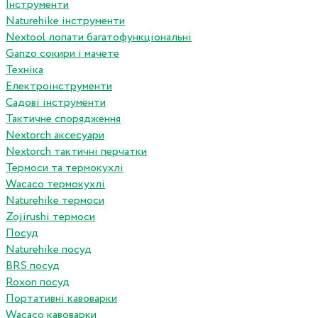
Інструменти
Naturehike інструменти
Nextool лопати багатофункціональні
Ganzo сокири і мачете
Техніка
Електроінструменти
Садові інструменти
Тактичне спорядження
Nextorch аксесуари
Nextorch тактичні перчатки
Термоси та термокухлі
Wacaco термокухлі
Naturehike термоси
Zojirushi термоси
Посуд
Naturehike посуд
BRS посуд
Roxon посуд
Портативні кавоварки
Wacaco кавоварки