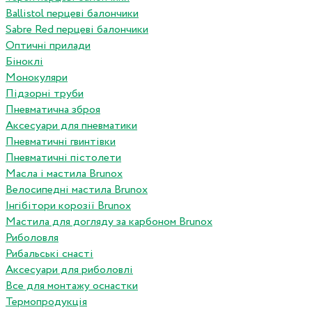
Ballistol перцеві балончики
Sabre Red перцеві балончики
Оптичні прилади
Біноклі
Монокуляри
Підзорні труби
Пневматична зброя
Аксесуари для пневматики
Пневматичні гвинтівки
Пневматичні пістолети
Масла і мастила Brunox
Велосипедні мастила Brunox
Інгібітори корозії Brunox
Мастила для догляду за карбоном Brunox
Риболовля
Рибальські снасті
Аксесуари для риболовлі
Все для монтажу оснастки
Термопродукція