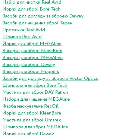
Набір для чистки Real Avid
Йоржі для зброї Bore Tech
Засоби для догляду за зброєю Dewey
Засоби для чищення зброї Терен
Протяжка Real Avid
Шомпол Real Avid
Йоржі для зброї MEGAline
Вішери для зброї KleenBore
Вішери для зброї MEGAline
Вішери для зброї Dewey
Вішери для зброї Hoppe`s
Засоби для догляду за зброєю Vector Optics
Шомполи для зброї Bore Tech
Мастила для зброї DAY Patron
Набори для чищення MEGAline
Фарба маскувальна RecOil
Йоржі для зброї KleenBore
Мастила для зброї Umarex
Шомполи для зброї MEGAline
Йоржі для зброї Dewey