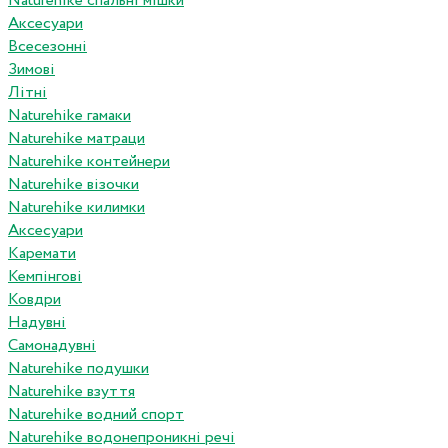
Naturehike спальні мішки
Аксесуари
Всесезонні
Зимові
Літні
Naturehike гамаки
Naturehike матраци
Naturehike контейнери
Naturehike візочки
Naturehike килимки
Аксесуари
Каремати
Кемпінгові
Ковдри
Надувні
Самонадувні
Naturehike подушки
Naturehike взуття
Naturehike водний спорт
Naturehike водонепроникні речі