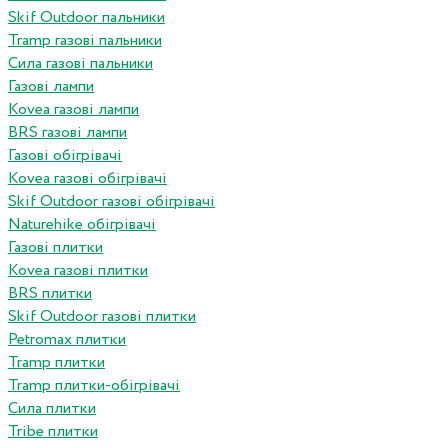
Skif Outdoor пальники
Tramp газові пальники
Сила газові пальники
Газові лампи
Kovea газові лампи
BRS газові лампи
Газові обігрівачі
Kovea газові обігрівачі
Skif Outdoor газові обігрівачі
Naturehike обігрівачі
Газові плитки
Kovea газові плитки
BRS плитки
Skif Outdoor газові плитки
Petromax плитки
Tramp плитки
Tramp плитки-обігрівачі
Сила плитки
Tribe плитки