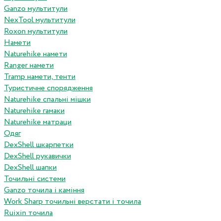
Ganzo мультитули
NexTool мультитули
Roxon мультитули
Намети
Naturehike намети
Ranger намети
Tramp намети, тенти
Туристичне спорядження
Naturehike спальні мішки
Naturehike гамаки
Naturehike матраци
Одяг
DexShell шкарпетки
DexShell рукавички
DexShell шапки
Точильні системи
Ganzo точила і каміння
Work Sharp точильні верстати і точила
Ruixin точила