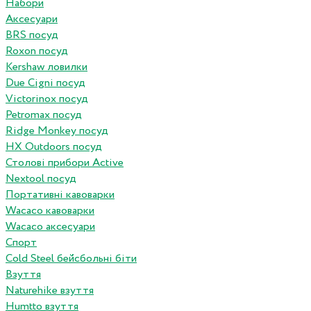
Набори
Аксесуари
BRS посуд
Roxon посуд
Kershaw ловилки
Due Cigni посуд
Victorinox посуд
Petromax посуд
Ridge Monkey посуд
HX Outdoors посуд
Столові прибори Active
Nextool посуд
Портативні кавоварки
Wacaco кавоварки
Wacaco аксесуари
Спорт
Cold Steel бейсбольні біти
Взуття
Naturehike взуття
Humtto взуття