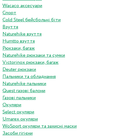
Wacaco аксесуари
Спорт
Cold Steel бейсбольні біти
Взуття
Naturehike взуття
Humtto взуття
Рюкзаки, багаж
Naturehike рюкзаки та сумки
Victorinox рюкзаки, багаж
Deuter рюкзаки
Пальники та обладнання
Naturehike пальники
Quest газові балони
Газові пальники
Окуляри
Select окуляри
Umarex окуляри
WoSport окуляри та захисні маски
Засоби гігієни