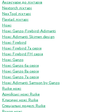
Аксесуари до ліхтарів
Nextorch ліхтарі
NexTool ліхтарі
Flextail ліхтарі
Ножі
Ножі Ganzo-Firebird-Adimanti
Ножі Adimanti Skimen design
Ножі Firebird
Ножі Firebird 7а серія
Ножі Firebird FH серія
Ножі Ganzo
Ножі Ganzo 6а серія
Ножі Ganzo 8а серія
Ножі Ganzo 7а серія
Ножі Adimanti Samson by Ganzo
Ruike ножі
Армійські ножі Ruike
Класичні ножі Ruike
Спеціальні моделі Ruike
Roxon ножi