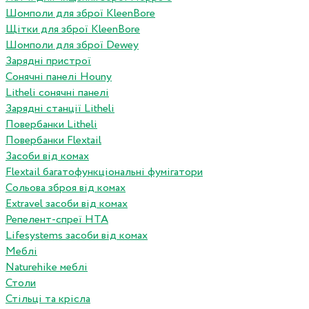
Шомполи для зброї KleenBore
Щітки для зброї KleenBore
Шомполи для зброї Dewey
Зарядні пристрої
Сонячні панелі Houny
Litheli сонячні панелі
Зарядні станції Litheli
Повербанки Litheli
Повербанки Flextail
Засоби від комах
Flextail багатофункціональні фумігатори
Сольова зброя від комах
Extravel засоби від комах
Репелент-спреї HTA
Lifesystems засоби від комах
Меблі
Naturehike меблі
Столи
Стільці та крісла