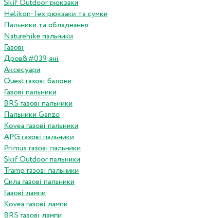
Skif Outdoor рюкзаки
Helikon-Tex рюкзаки та сумки
Пальники та обладнання
Naturehike пальники
Газові
Дров&#039;яні
Аксесуари
Quest газові балони
Газові пальники
BRS газові пальники
Пальники Ganzo
Kovea газові пальники
APG газові пальники
Primus газові пальники
Skif Outdoor пальники
Tramp газові пальники
Сила газові пальники
Газові лампи
Kovea газові лампи
BRS газові лампи