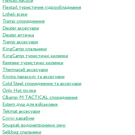
Flextail насоси
Flextail туристичне гідрообладнання
Litheli візки
Tramp спорядження
Deuter аксесуари
Deuter аптечка
Tramp аксесуари
KingCamp спальники
KingCamp туристичні килимки
Кемпинг туристичні килимки
Thermacell аксесуари
Knirps парасолі та аксесуари
Cold Steel спорядження та аксесуари
Only Hot грілки
C&amp;M TACTICAL спорядження
Estem душ для військових
Tekmat аксесуари
Сivivi карабіни
Snugpak водонепроникні речі
Selkbag спальники