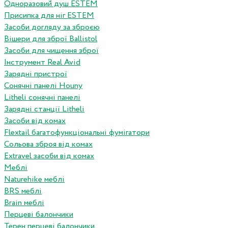
Одноразовий душ ESTEM
Присипка для ніг ESTEM
Засоби догляду за зброєю
Вішери для зброї Ballistol
Засоби для чищення зброї
Інструмент Real Avid
Зарядні пристрої
Сонячні панелі Houny
Litheli сонячні панелі
Зарядні станції Litheli
Засоби від комах
Flextail багатофункціональні фумігатори
Сольова зброя від комах
Extravel засоби від комах
Меблі
Naturehike меблі
BRS меблі
Brain меблі
Перцеві балончики
Терен перцеві балончики