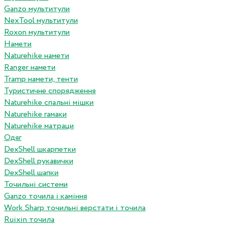
Ganzo мультитули
NexTool мультитули
Roxon мультитули
Намети
Naturehike намети
Ranger намети
Tramp намети, тенти
Туристичне спорядження
Naturehike спальні мішки
Naturehike гамаки
Naturehike матраци
Одяг
DexShell шкарпетки
DexShell рукавички
DexShell шапки
Точильні системи
Ganzo точила і каміння
Work Sharp точильні верстати і точила
Ruixin точила