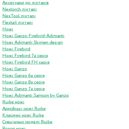
Аксесуари до ліхтарів
Nextorch ліхтарі
NexTool ліхтарі
Flextail ліхтарі
Ножі
Ножі Ganzo-Firebird-Adimanti
Ножі Adimanti Skimen design
Ножі Firebird
Ножі Firebird 7а серія
Ножі Firebird FH серія
Ножі Ganzo
Ножі Ganzo 6а серія
Ножі Ganzo 8а серія
Ножі Ganzo 7а серія
Ножі Adimanti Samson by Ganzo
Ruike ножі
Армійські ножі Ruike
Класичні ножі Ruike
Спеціальні моделі Ruike
Roxon ножi