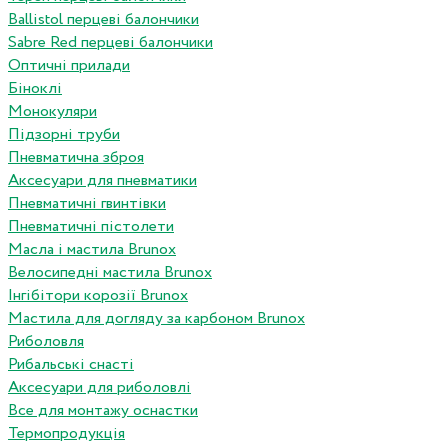
Ballistol перцеві балончики
Sabre Red перцеві балончики
Оптичні прилади
Біноклі
Монокуляри
Підзорні труби
Пневматична зброя
Аксесуари для пневматики
Пневматичні гвинтівки
Пневматичні пістолети
Масла і мастила Brunox
Велосипедні мастила Brunox
Інгібітори корозії Brunox
Мастила для догляду за карбоном Brunox
Риболовля
Рибальські снасті
Аксесуари для риболовлі
Все для монтажу оснастки
Термопродукція