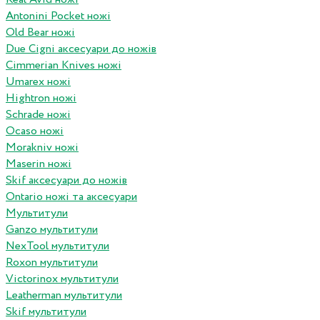
Antonini Pocket ножі
Old Bear ножі
Due Cigni аксесуари до ножів
Cimmerian Knives ножі
Umarex ножі
Hightron ножі
Schrade ножі
Ocaso ножі
Morakniv ножі
Maserin ножі
Skif аксесуари до ножів
Ontario ножі та аксесуари
Мультитули
Ganzo мультитули
NexTool мультитули
Roxon мультитули
Victorinox мультитули
Leatherman мультитули
Skif мультитули