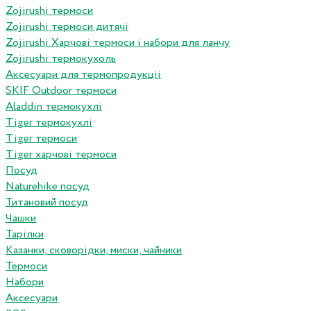
Zojirushi термоси
Zojirushi термоси дитячі
Zojirushi Харчові термоси і набори для ланчу
Zojirushi термокухоль
Аксесуари для термопродукціі
SKIF Outdoor термоси
Aladdin термокухлі
Tiger термокухлі
Tiger термоси
Tiger харчові термоси
Посуд
Naturehike посуд
Титановий посуд
Чашки
Тарілки
Казанки, сковорідки, миски, чайники
Термоси
Набори
Аксесуари