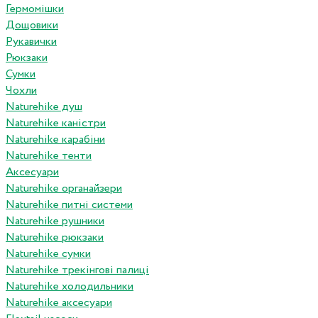
Гермомішки
Дощовики
Рукавички
Рюкзаки
Сумки
Чохли
Naturehike душ
Naturehike каністри
Naturehike карабіни
Naturehike тенти
Аксесуари
Naturehike органайзери
Naturehike питні системи
Naturehike рушники
Naturehike рюкзаки
Naturehike сумки
Naturehike трекінгові палиці
Naturehike холодильники
Naturehike аксесуари