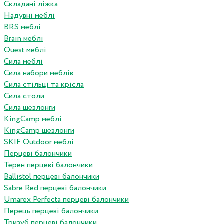
Складані ліжка
Надувні меблі
BRS меблі
Brain меблі
Quest меблі
Сила меблі
Сила набори меблів
Сила стільці та крісла
Сила столи
Сила шезлонги
KingCamp меблі
KingCamp шезлонги
SKIF Outdoor меблі
Перцеві балончики
Терен перцеві балончики
Ballistol перцеві балончики
Sabre Red перцеві балончики
Umarex Perfecta перцеві балончики
Перець перцеві балончики
Тризуб перцеві балончики