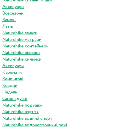
Naturehike спальні мішки
Аксесуари
Всесезонні
Зимові
Літні
Naturehike гамаки
Naturehike матраци
Naturehike контейнери
Naturehike візочки
Naturehike килимки
Аксесуари
Каремати
Кемпінгові
Ковдри
Надувні
Самонадувні
Naturehike подушки
Naturehike взуття
Naturehike водний спорт
Naturehike водонепроникні речі