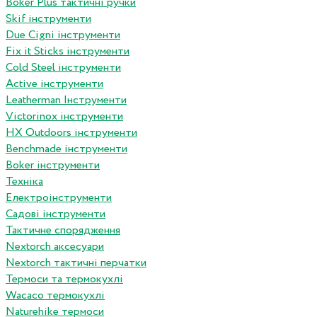
Boker Plus тактичні ручки
Skif інструменти
Due Cigni інструменти
Fix it Sticks інструменти
Сold Steel інструменти
Active інструменти
Leatherman Інструменти
Victorinox інструменти
HX Outdoors інструменти
Benchmade інструменти
Boker інструменти
Техніка
Електроінструменти
Садові інструменти
Тактичне спорядження
Nextorch аксесуари
Nextorch тактичні перчатки
Термоси та термокухлі
Wacaco термокухлі
Naturehike термоси