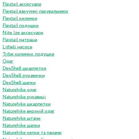
Flextail аксесуари
Flextail вакуумні пакувальники
Flextail килимки
Flextail подушки
Nite Ize аксесуари
Flextail матраци
Litheli насоси
Tribe килимки, подушки
Одяг
DexShell шкарпетки
DexShell рукавички
DexShell шапки
Naturehike одяг
Naturehike рукавиці
Naturehike шкарпетки
Naturehike верхній одяг
Naturehike штани
Naturehike шапки
Naturehike кепки та панами