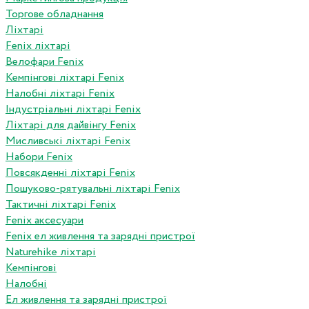
Торгове обладнання
Ліхтарі
Fenix ліхтарі
Велофари Fenix
Кемпінгові ліхтарі Fenix
Налобні ліхтарі Fenix
Індустріальні ліхтарі Fenix
Ліхтарі для дайвінгу Fenix
Мисливські ліхтарі Fenix
Набори Fenix
Повсякденні ліхтарі Fenix
Пошуково-рятувальні ліхтарі Fenix
Тактичні ліхтарі Fenix
Fenix аксесуари
Fenix ел живлення та зарядні пристрої
Naturehike ліхтарі
Кемпінгові
Налобні
Ел живлення та зарядні пристрої