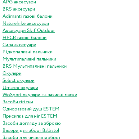
APG аксесуари
BRS аксесуари
Adimanti газові балони
Naturehike аксесуари
Аксесуари Skif Outdoor
HPCR газові балони
Сила аксесуари
Рідкопаливні пальники
Мультипаливні пальники
BRS Мультипаливні пальники
Окуляри
Select окуляри
Umarex окуляри
WoSport окуляри та захисні маски
Засоби гігієни
Одноразовий душ ESTEM
Присипка для ніг ESTEM
Засоби догляду за зброєю
Вішери для зброї Ballistol
Засоби для чищення зброї