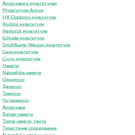
Аксесуари к мультитулам
Мультитули Active
HX Outdoors мультитули
Rocktol мультитули
Nextorch мультитули
Schrade мультитули
Smith&amp;Wesson мультитули
Сила мультитули
Civivi мультитули
Намети
Naturehike намети
Одномісні
Двомісні
Тримісні
Чотиримісні
Аксесуари
Ranger намети
Tramp намети, тенти
Туристичне спорядження