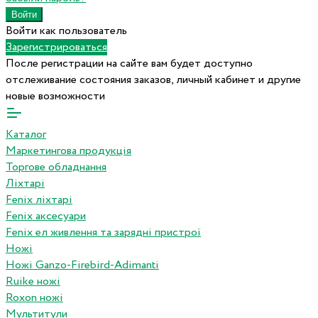
Войти как пользователь
Зарегистрироваться
После регистрации на сайте вам будет доступно
отслеживание состояния заказов, личный кабинет и другие
новые возможности
Каталог
Маркетингова продукція
Торгове обладнання
Ліхтарі
Fenix ліхтарі
Fenix аксесуари
Fenix ел живлення та зарядні пристрої
Ножі
Ножі Ganzo-Firebird-Adimanti
Ruike ножі
Roxon ножi
Мультитули