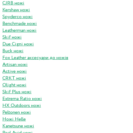
CJRB ножі
Kershaw ножі
Spyderco ножі
Benchmade ножі
Leatherman ножі
Skif ножі
Due Cigni ножі
Buck ножі
Fox Leather аксесуари до ножів
Artisan ножі
Active ножі
CRKT ножі
Olight ножі
Skif Plus ножі
Extrema Ratio ножі
HX Outdoors ножі
Peltonen ножі
Ножі Helle
Kanetsune ножі
Real Avid ножі