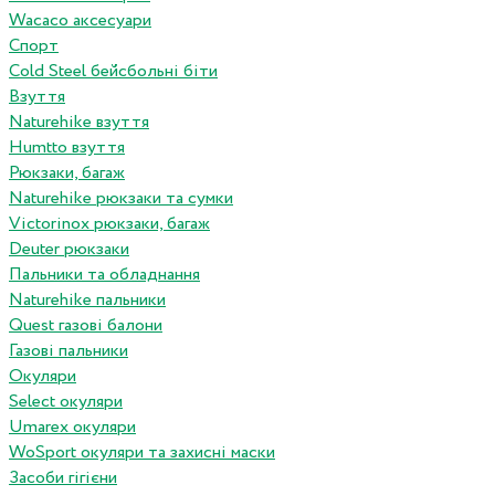
Wacaco аксесуари
Спорт
Cold Steel бейсбольні біти
Взуття
Naturehike взуття
Humtto взуття
Рюкзаки, багаж
Naturehike рюкзаки та сумки
Victorinox рюкзаки, багаж
Deuter рюкзаки
Пальники та обладнання
Naturehike пальники
Quest газові балони
Газові пальники
Окуляри
Select окуляри
Umarex окуляри
WoSport окуляри та захисні маски
Засоби гігієни