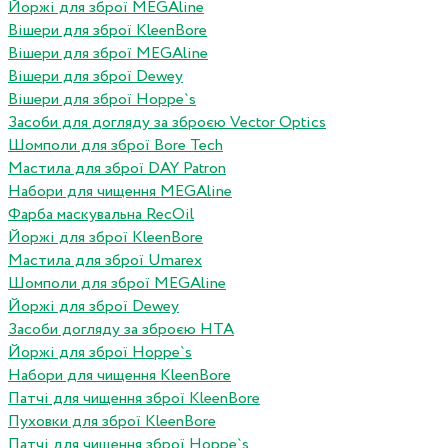
Йоржі для зброї MEGAline
Вішери для зброї KleenBore
Вішери для зброї MEGAline
Вішери для зброї Dewey
Вішери для зброї Hoppe`s
Засоби для догляду за зброєю Vector Optics
Шомполи для зброї Bore Tech
Мастила для зброї DAY Patron
Набори для чищення MEGAline
Фарба маскувальна RecOil
Йоржі для зброї KleenBore
Мастила для зброї Umarex
Шомполи для зброї MEGAline
Йоржі для зброї Dewey
Засоби догляду за зброєю HTA
Йоржі для зброї Hoppe`s
Набори для чищення KleenBore
Патчі для чищення зброї KleenBore
Пуховки для зброї KleenBore
Патчі для чищення зброї Hoppe`s