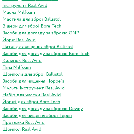
Інструмент Real Avid
Масла Milfoam
Мастила для зброї Ballistol
Вішери для зброї Bore Tech
Засоби для догляду за зброєю GNP
Йорж Real Avid
Патчі для чищення зброї Ballistol
Засоби для догляду за зброєю Bore Tech
Килимок Real Avid
Піна Milfoam
Шомполи для зброї Ballistol
Засоби для чищення Hoppe`s
Мульти Інструмент Real Avid
Набір для чистки Real Avid
Йоржі для зброї Bore Tech
Засоби для догляду за зброєю Dewey
Засоби для чищення зброї Терен
Протяжка Real Avid
Шомпол Real Avid