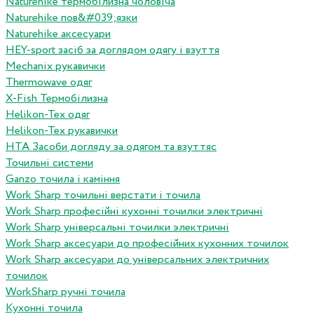
Naturehike термобілизна чоловіча
Naturehike пов&#039;язки
Naturehike аксесуари
HEY-sport засіб за доглядом одягу і взуття
Mechanix рукавички
Thermowave одяг
X-Fish Термобілизна
Helikon-Tex одяг
Helikon-Tex рукавички
HTA Засоби догляду за одягом та взуттяс
Точильні системи
Ganzo точила і каміння
Work Sharp точильні верстати і точила
Work Sharp професiйнi кухоннi точилки электричнi
Work Sharp унiверсальнi точилки электричнi
Work Sharp аксесуари до професiйних кухонних точилок
Work Sharp аксесуари до унiверсальних электричних
точилок
WorkSharp ручні точила
Кухонні точила