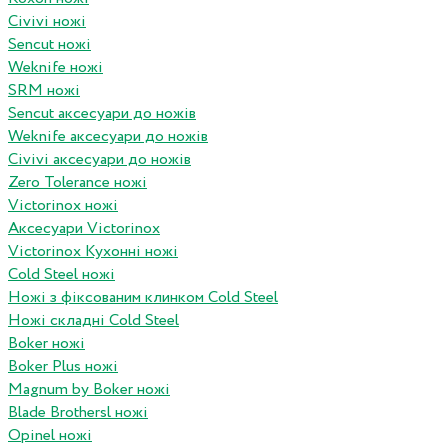
Civivi ножі
Sencut ножі
Weknife ножі
SRM ножі
Sencut аксесуари до ножів
Weknife аксесуари до ножів
Civivi аксесуари до ножів
Zero Tolerance ножі
Victorinox ножі
Аксесуари Victorinox
Victorinox Кухонні ножі
Cold Steel ножі
Ножі з фіксованим клинком Cold Steel
Ножі складні Cold Steel
Boker ножі
Boker Plus ножі
Magnum by Boker ножі
Blade Brothersl ножі
Opinel ножі