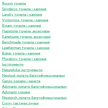
Ruixin точила
Spyderco точила і каміння
Lansky точила і каміння
Victorinox точила і каміння
Risam точила і каміння
Hapstone точила, аксесуари
Kanetsune точила, аксесуари
Benchmade точила і каміння
Leatherman точила і каміння
Boker точила і каміння
Morakniv точила і каміння
Інструменти
Naturehike інструменти
Nextool лопати багатофункціональні
Ganzo сокири і мачете
Adimanti лопати багатофункціональні
Adimanti сокири
Nextorch лопати багатофункціональні
Сivivi тактичні ручки