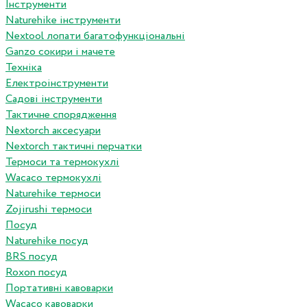
Інструменти
Naturehike інструменти
Nextool лопати багатофункціональні
Ganzo сокири і мачете
Техніка
Електроінструменти
Садові інструменти
Тактичне спорядження
Nextorch аксесуари
Nextorch тактичні перчатки
Термоси та термокухлі
Wacaco термокухлі
Naturehike термоси
Zojirushi термоси
Посуд
Naturehike посуд
BRS посуд
Roxon посуд
Портативні кавоварки
Wacaco кавоварки