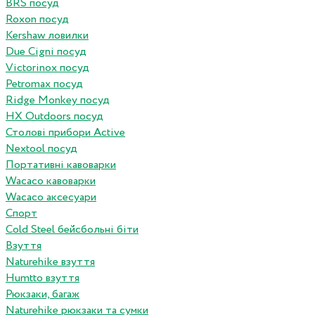
BRS посуд
Roxon посуд
Kershaw ловилки
Due Cigni посуд
Victorinox посуд
Petromax посуд
Ridge Monkey посуд
HX Outdoors посуд
Столові прибори Active
Nextool посуд
Портативні кавоварки
Wacaco кавоварки
Wacaco аксесуари
Спорт
Cold Steel бейсбольні біти
Взуття
Naturehike взуття
Humtto взуття
Рюкзаки, багаж
Naturehike рюкзаки та сумки