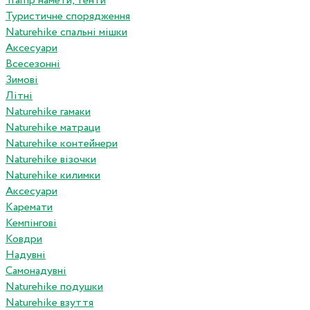
Tramp намети, тенти
Туристичне спорядження
Naturehike спальні мішки
Аксесуари
Всесезонні
Зимові
Літні
Naturehike гамаки
Naturehike матраци
Naturehike контейнери
Naturehike візочки
Naturehike килимки
Аксесуари
Каремати
Кемпінгові
Ковдри
Надувні
Самонадувні
Naturehike подушки
Naturehike взуття