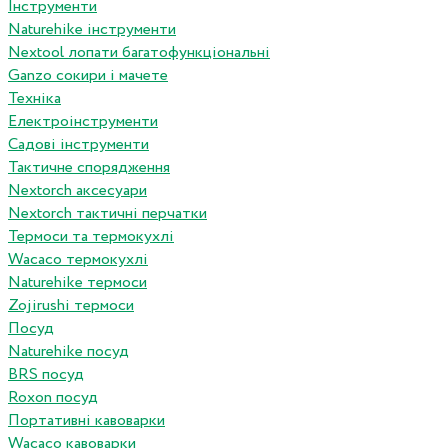
Інструменти
Naturehike інструменти
Nextool лопати багатофункціональні
Ganzo сокири і мачете
Техніка
Електроінструменти
Садові інструменти
Тактичне спорядження
Nextorch аксесуари
Nextorch тактичні перчатки
Термоси та термокухлі
Wacaco термокухлі
Naturehike термоси
Zojirushi термоси
Посуд
Naturehike посуд
BRS посуд
Roxon посуд
Портативні кавоварки
Wacaco кавоварки