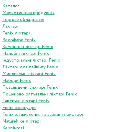
Каталог
Маркетингова продукція
Торгове обладнання
Ліхтарі
Fenix ліхтарі
Велофари Fenix
Кемпінгові ліхтарі Fenix
Налобні ліхтарі Fenix
Індустріальні ліхтарі Fenix
Ліхтарі для дайвінгу Fenix
Мисливські ліхтарі Fenix
Набори Fenix
Повсякденні ліхтарі Fenix
Пошуково-рятувальні ліхтарі Fenix
Тактичні ліхтарі Fenix
Fenix аксесуари
Fenix ел живлення та зарядні пристрої
Naturehike ліхтарі
Кемпінгові