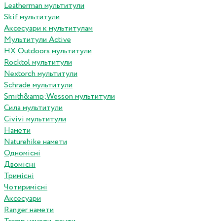
Leatherman мультитули
Skif мультитули
Аксесуари к мультитулам
Мультитули Active
HX Outdoors мультитули
Rocktol мультитули
Nextorch мультитули
Schrade мультитули
Smith&amp;Wesson мультитули
Сила мультитули
Civivi мультитули
Намети
Naturehike намети
Одномісні
Двомісні
Тримісні
Чотиримісні
Аксесуари
Ranger намети