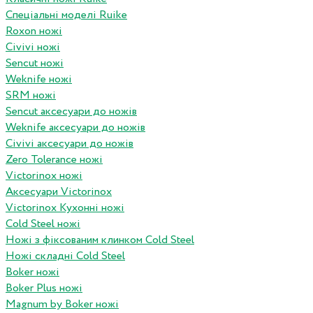
Спеціальні моделі Ruike
Roxon ножi
Civivi ножі
Sencut ножі
Weknife ножі
SRM ножі
Sencut аксесуари до ножів
Weknife аксесуари до ножів
Civivi аксесуари до ножів
Zero Tolerance ножі
Victorinox ножі
Аксесуари Victorinox
Victorinox Кухонні ножі
Cold Steel ножі
Ножі з фіксованим клинком Cold Steel
Ножі складні Cold Steel
Boker ножі
Boker Plus ножі
Magnum by Boker ножі