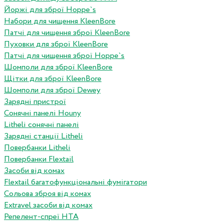
Йоржі для зброї Hoppe`s
Набори для чищення KleenBore
Патчі для чищення зброї KleenBore
Пуховки для зброї KleenBore
Патчі для чищення зброї Hoppe`s
Шомполи для зброї KleenBore
Щітки для зброї KleenBore
Шомполи для зброї Dewey
Зарядні пристрої
Сонячні панелі Houny
Litheli сонячні панелі
Зарядні станції Litheli
Повербанки Litheli
Повербанки Flextail
Засоби від комах
Flextail багатофункціональні фумігатори
Сольова зброя від комах
Extravel засоби від комах
Репелент-спреї HTA