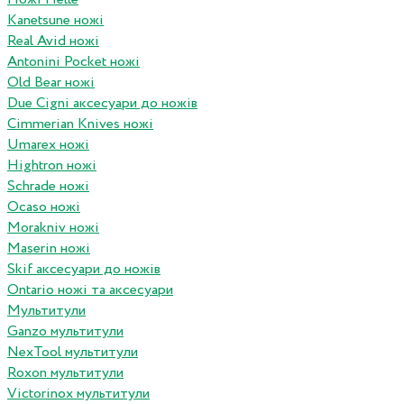
Kanetsune ножі
Real Avid ножі
Antonini Pocket ножі
Old Bear ножі
Due Cigni аксесуари до ножів
Cimmerian Knives ножі
Umarex ножі
Hightron ножі
Schrade ножі
Ocaso ножі
Morakniv ножі
Maserin ножі
Skif аксесуари до ножів
Ontario ножі та аксесуари
Мультитули
Ganzo мультитули
NexTool мультитули
Roxon мультитули
Victorinox мультитули