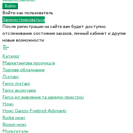
Войти как пользователь
Зарегистрироваться
После регистрации на сайте вам будет доступно
отслеживание состояния заказов, личный кабинет и другие
новые возможности
Каталог
Маркетингова продукція
Торгове обладнання
Ліхтарі
Fenix ліхтарі
Fenix аксесуари
Fenix ел живлення та зарядні пристрої
Ножі
Ножі Ganzo-Firebird-Adimanti
Ruike ножі
Roxon ножi
Мультитули