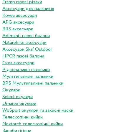
Tramp газові різаки
Аксесуари для пальників
Kovea аксесуари
APG аксесуари
BRS аксесуари
Adimanti газові балони
Naturehike аксесуари
Аксесуари Skif Outdoor
HPCR газові балони
Сила аксесуари
Рідкопаливні пальники
Мультипаливні пальники
BRS Мультипаливні пальники
Окуляри
Select окуляри
Umarex окуляри
WoSport окуляри та захисні маски
Телескопічні кийки
Nextorch телескопічні кийки
Засоби гігієни