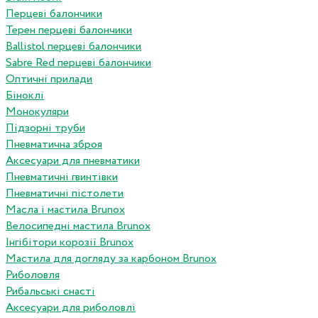
Перцеві балончики
Терен перцеві балончики
Ballistol перцеві балончики
Sabre Red перцеві балончики
Оптичні прилади
Біноклі
Монокуляри
Підзорні труби
Пневматична зброя
Аксесуари для пневматики
Пневматичні гвинтівки
Пневматичні пістолети
Масла і мастила Brunox
Велосипедні мастила Brunox
Інгібітори корозії Brunox
Мастила для догляду за карбоном Brunox
Риболовля
Рибальські снасті
Аксесуари для риболовлі