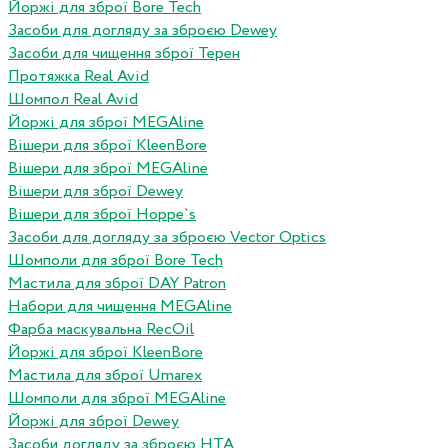
Йоржі для зброї Bore Tech
Засоби для догляду за зброєю Dewey
Засоби для чищення зброї Терен
Протяжка Real Avid
Шомпол Real Avid
Йоржі для зброї MEGAline
Вішери для зброї KleenBore
Вішери для зброї MEGAline
Вішери для зброї Dewey
Вішери для зброї Hoppe`s
Засоби для догляду за зброєю Vector Optics
Шомполи для зброї Bore Tech
Мастила для зброї DAY Patron
Набори для чищення MEGAline
Фарба маскувальна RecOil
Йоржі для зброї KleenBore
Мастила для зброї Umarex
Шомполи для зброї MEGAline
Йоржі для зброї Dewey
Засоби догляду за зброєю HTA