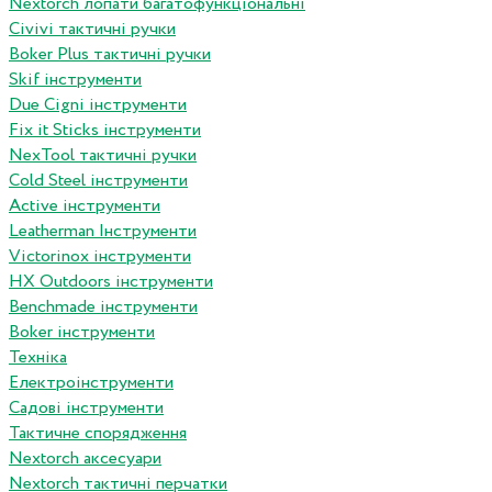
Nextorch лопати багатофункціональні
Сivivi тактичні ручки
Boker Plus тактичні ручки
Skif інструменти
Due Cigni інструменти
Fix it Sticks інструменти
NexTool тактичні ручки
Сold Steel інструменти
Active інструменти
Leatherman Інструменти
Victorinox інструменти
HX Outdoors інструменти
Benchmade інструменти
Boker інструменти
Техніка
Електроінструменти
Садові інструменти
Тактичне спорядження
Nextorch аксесуари
Nextorch тактичні перчатки