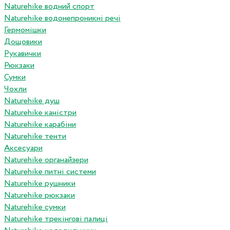
Naturehike водний спорт
Naturehike водонепроникні речі
Гермомішки
Дощовики
Рукавички
Рюкзаки
Сумки
Чохли
Naturehike душ
Naturehike каністри
Naturehike карабіни
Naturehike тенти
Аксесуари
Naturehike органайзери
Naturehike питні системи
Naturehike рушники
Naturehike рюкзаки
Naturehike сумки
Naturehike трекінгові палиці