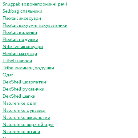
Snugpak водонепроникні речі
Selkbag спальники
Flextail аксесуари
Flextail вакуумні пакувальники
Flextail килимки
Flextail подушки
Nite Ize аксесуари
Flextail матраци
Litheli насоси
Tribe килимки, подушки
Одяг
DexShell шкарпетки
DexShell рукавички
DexShell шапки
Naturehike одяг
Naturehike рукавиці
Naturehike шкарпетки
Naturehike верхній одяг
Naturehike штани