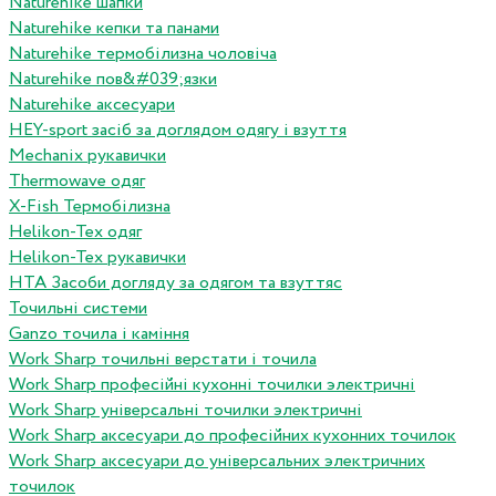
Naturehike шапки
Naturehike кепки та панами
Naturehike термобілизна чоловіча
Naturehike пов&#039;язки
Naturehike аксесуари
HEY-sport засіб за доглядом одягу і взуття
Mechanix рукавички
Thermowave одяг
X-Fish Термобілизна
Helikon-Tex одяг
Helikon-Tex рукавички
HTA Засоби догляду за одягом та взуттяс
Точильні системи
Ganzo точила і каміння
Work Sharp точильні верстати і точила
Work Sharp професiйнi кухоннi точилки электричнi
Work Sharp унiверсальнi точилки электричнi
Work Sharp аксесуари до професiйних кухонних точилок
Work Sharp аксесуари до унiверсальних электричних
точилок