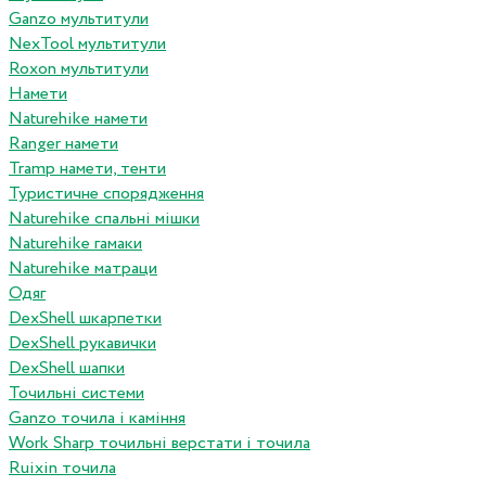
Ganzo мультитули
NexTool мультитули
Roxon мультитули
Намети
Naturehike намети
Ranger намети
Tramp намети, тенти
Туристичне спорядження
Naturehike спальні мішки
Naturehike гамаки
Naturehike матраци
Одяг
DexShell шкарпетки
DexShell рукавички
DexShell шапки
Точильні системи
Ganzo точила і каміння
Work Sharp точильні верстати і точила
Ruixin точила