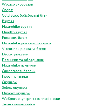
Wacaco аксесуари
Спорт
Cold Steel бейсбольні біти
Взуття
Naturehike взуття
Humtto взуття
Рюкзаки, багаж
Naturehike рюкзаки та сумки
Victorinox рюкзаки, багаж
Deuter рюкзаки
Пальники та обладнання
Naturehike пальники
Quest газові балони
Газові пальники
Окуляри
Select окуляри
Umarex окуляри
WoSport окуляри та захисні маски
Телескопічні кийки