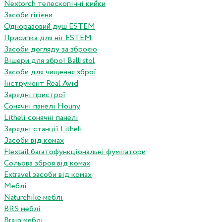
Nextorch телескопічні кийки
Засоби гігієни
Одноразовий душ ESTEM
Присипка для ніг ESTEM
Засоби догляду за зброєю
Вішери для зброї Ballistol
Засоби для чищення зброї
Інструмент Real Avid
Зарядні пристрої
Сонячні панелі Houny
Litheli сонячні панелі
Зарядні станції Litheli
Засоби від комах
Flextail багатофункціональні фумігатори
Сольова зброя від комах
Extravel засоби від комах
Меблі
Naturehike меблі
BRS меблі
Brain меблі