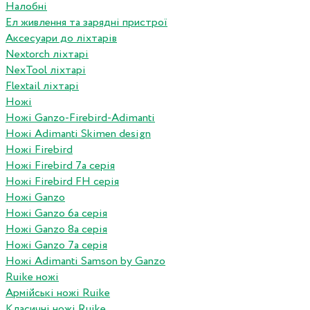
Налобні
Ел живлення та зарядні пристрої
Аксесуари до ліхтарів
Nextorch ліхтарі
NexTool ліхтарі
Flextail ліхтарі
Ножі
Ножі Ganzo-Firebird-Adimanti
Ножі Adimanti Skimen design
Ножі Firebird
Ножі Firebird 7а серія
Ножі Firebird FH серія
Ножі Ganzo
Ножі Ganzo 6а серія
Ножі Ganzo 8а серія
Ножі Ganzo 7а серія
Ножі Adimanti Samson by Ganzo
Ruike ножі
Армійські ножі Ruike
Класичні ножі Ruike