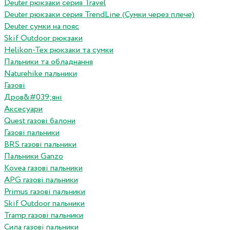
Deuter рюкзаки серия Travel
Deuter рюкзаки серия TrendLine (Сумки через плече)
Deuter сумки на пояс
Skif Outdoor рюкзаки
Helikon-Tex рюкзаки та сумки
Пальники та обладнання
Naturehike пальники
Газові
Дров&#039;яні
Аксесуари
Quest газові балони
Газові пальники
BRS газові пальники
Пальники Ganzo
Kovea газові пальники
APG газові пальники
Primus газові пальники
Skif Outdoor пальники
Tramp газові пальники
Сила газові пальники