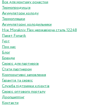
Все для монтажу оснастки
Термопродукція
Акумулятори холоду
Термопляшки
Акумуляторні холодильники
Ніж Morakniv Flex нержавіюча сталь 12248
Пакет Fonarik
Гурт
Про нас
Блог
Бренди
Сервіс для партнерів
Стати партнером
Корпоративні замовлення
Гарантія та сервіс
Служба підтримки клієнтів
Сервіс оптового порталу
Дропшиппінг
Контакти
...