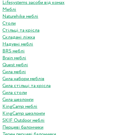
Lifesystems засоби від комах
Меблі
Naturehike меблі
Столи
Стільці та крісла
Складані ліжка
Надувні меблі
BRS меблі
Brain меблі
Quest меблі
Сила меблі
Сила набори меблів
Сила стільці та крісла
Сила столи
Сила шезлонги
KingCamp меблі
KingCamp шезлонги
SKIF Outdoor меблі
Перцеві балончики
Терен перцеві балончики