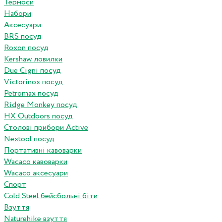
Термоси
Набори
Аксесуари
BRS посуд
Roxon посуд
Kershaw ловилки
Due Cigni посуд
Victorinox посуд
Petromax посуд
Ridge Monkey посуд
HX Outdoors посуд
Столові прибори Active
Nextool посуд
Портативні кавоварки
Wacaco кавоварки
Wacaco аксесуари
Спорт
Cold Steel бейсбольні біти
Взуття
Naturehike взуття