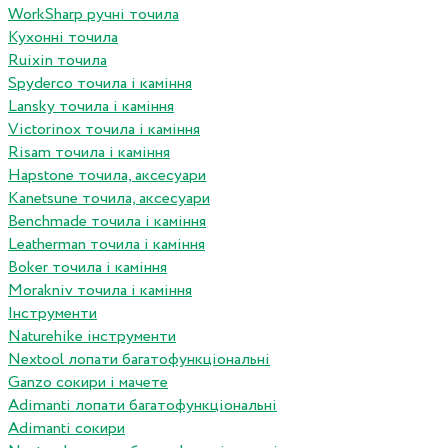
WorkSharp ручні точила
Кухонні точила
Ruixin точила
Spyderco точила і каміння
Lansky точила і каміння
Victorinox точила і каміння
Risam точила і каміння
Hapstone точила, аксесуари
Kanetsune точила, аксесуари
Benchmade точила і каміння
Leatherman точила і каміння
Boker точила і каміння
Morakniv точила і каміння
Інструменти
Naturehike інструменти
Nextool лопати багатофункціональні
Ganzo сокири і мачете
Adimanti лопати багатофункціональні
Adimanti сокири