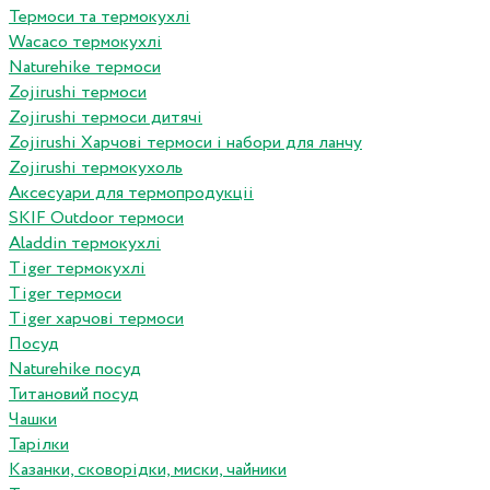
Термоси та термокухлі
Wacaco термокухлі
Naturehike термоси
Zojirushi термоси
Zojirushi термоси дитячі
Zojirushi Харчові термоси і набори для ланчу
Zojirushi термокухоль
Аксесуари для термопродукціі
SKIF Outdoor термоси
Aladdin термокухлі
Tiger термокухлі
Tiger термоси
Tiger харчові термоси
Посуд
Naturehike посуд
Титановий посуд
Чашки
Тарілки
Казанки, сковорідки, миски, чайники