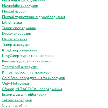
Naturehike холодильники
Naturehike аксесуари
Flextail насоси
Flextail туристичне гідрообладнання
Litheli візки
Tramp спорядження
Deuter аксесуари
Deuter аптечка
Tramp аксесуари
KingCamp спальники
KingCamp туристичні килимки
Кемпинг туристичні килимки
Thermacell аксесуари
Knirps парасолі та аксесуари
Cold Steel спорядження та аксесуари
Only Hot грілки
C&amp;M TACTICAL спорядження
Estem душ для військових
Tekmat аксесуари
Сivivi карабіни