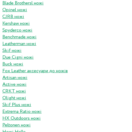
Blade Brothersl ножі
Opinel ножі
CJRB ножі
Kershaw ножі
Spyderco ножі
Benchmade ножі
Leatherman ножі
Skif ножі
Due Cigni ножі
Buck ножі
Fox Leather аксесуари до ножів
Artisan ножі
Active ножі
CRKT ножі
Olight ножі
Skif Plus ножі
Extrema Ratio ножі
HX Outdoors ножі
Peltonen ножі
Ножі Helle