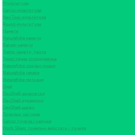
Мультитули
Ganzo мультитули
NexTool мультитули
Roxon мультитули
Намети
Naturehike намети
Ranger намети
Tramp намети, тенти
Туристичне спорядження
Naturehike спальні мішки
Naturehike гамаки
Naturehike матраци
Одяг
DexShell шкарпетки
DexShell рукавички
DexShell шапки
Точильні системи
Ganzo точила і каміння
Work Sharp точильні верстати і точила