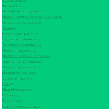
Ruixin точила
Інструменти
Naturehike інструменти
Nextool лопати багатофункціональні
Ganzo сокири і мачете
Техніка
Електроінструменти
Садові інструменти
Тактичне спорядження
Nextorch аксесуари
Nextorch тактичні перчатки
Термоси та термокухлі
Wacaco термокухлі
Naturehike термоси
Zojirushi термоси
Посуд
Naturehike посуд
BRS посуд
Roxon посуд
Портативні кавоварки