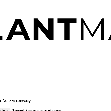
 Вашого магазину
Дякую! Ваш запит надіслано.
вінка