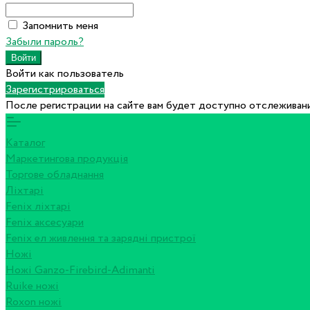
Запомнить меня
Забыли пароль?
Войти как пользователь
Зарегистрироваться
После регистрации на сайте вам будет доступно отслеживани
Каталог
Маркетингова продукція
Торгове обладнання
Ліхтарі
Fenix ліхтарі
Fenix аксесуари
Fenix ел живлення та зарядні пристрої
Ножі
Ножі Ganzo-Firebird-Adimanti
Ruike ножі
Roxon ножi