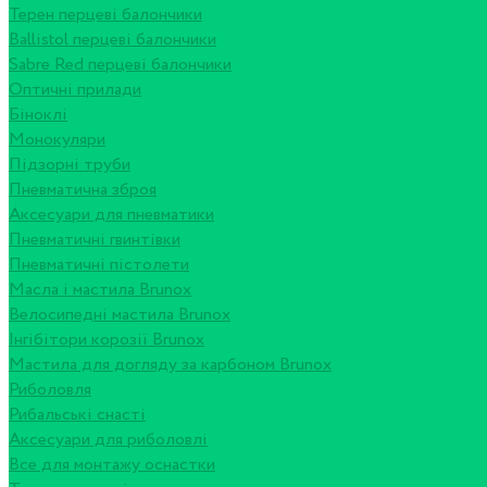
Терен перцеві балончики
Ballistol перцеві балончики
Sabre Red перцеві балончики
Оптичні прилади
Біноклі
Монокуляри
Підзорні труби
Пневматична зброя
Аксесуари для пневматики
Пневматичні гвинтівки
Пневматичні пістолети
Масла і мастила Brunox
Велосипедні мастила Brunox
Інгібітори корозії Brunox
Мастила для догляду за карбоном Brunox
Риболовля
Рибальські снасті
Аксесуари для риболовлі
Все для монтажу оснастки