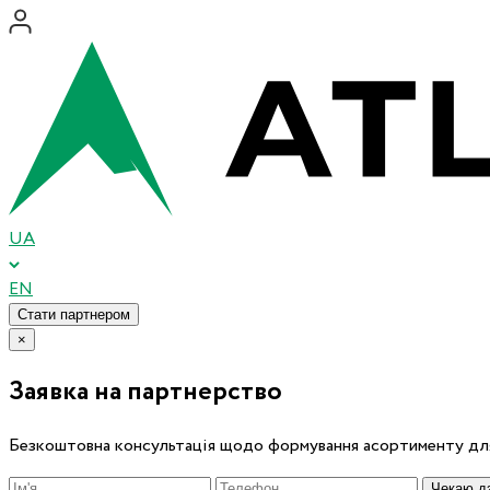
UA
EN
Стати партнером
×
Заявка на партнерство
Безкоштовна консультація щодо формування асортименту для
Чекаю дз