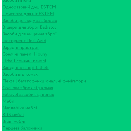
Засоби гігієни
Одноразовий душ ESTEM
Присипка для ніг ESTEM
Засоби догляду за зброєю
Вішери для зброї Ballistol
Засоби для чищення зброї
Інструмент Real Avid
Зарядні пристрої
Сонячні панелі Houny
Litheli сонячні панелі
Зарядні станції Litheli
Засоби від комах
Flextail багатофункціональні фумігатори
Сольова зброя від комах
Extravel засоби від комах
Меблі
Naturehike меблі
BRS меблі
Brain меблі
Перцеві балончики