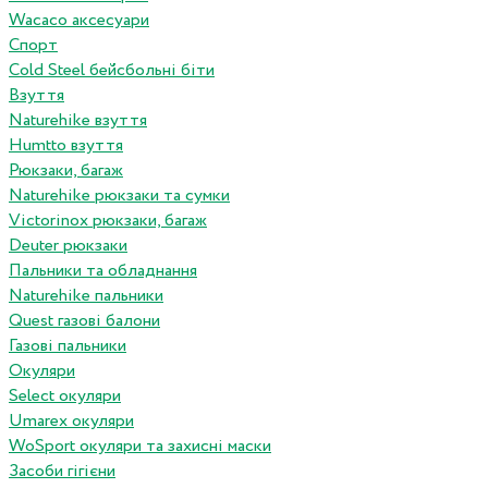
Wacaco аксесуари
Спорт
Cold Steel бейсбольні біти
Взуття
Naturehike взуття
Humtto взуття
Рюкзаки, багаж
Naturehike рюкзаки та сумки
Victorinox рюкзаки, багаж
Deuter рюкзаки
Пальники та обладнання
Naturehike пальники
Quest газові балони
Газові пальники
Окуляри
Select окуляри
Umarex окуляри
WoSport окуляри та захисні маски
Засоби гігієни