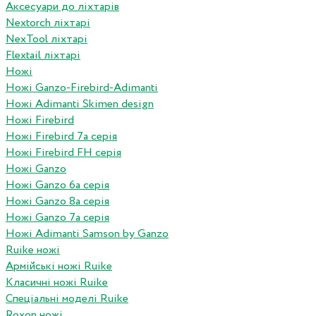
Аксесуари до ліхтарів
Nextorch ліхтарі
NexTool ліхтарі
Flextail ліхтарі
Ножі
Ножі Ganzo-Firebird-Adimanti
Ножі Adimanti Skimen design
Ножі Firebird
Ножі Firebird 7а серія
Ножі Firebird FH серія
Ножі Ganzo
Ножі Ganzo 6а серія
Ножі Ganzo 8а серія
Ножі Ganzo 7а серія
Ножі Adimanti Samson by Ganzo
Ruike ножі
Армійські ножі Ruike
Класичні ножі Ruike
Спеціальні моделі Ruike
Roxon ножi