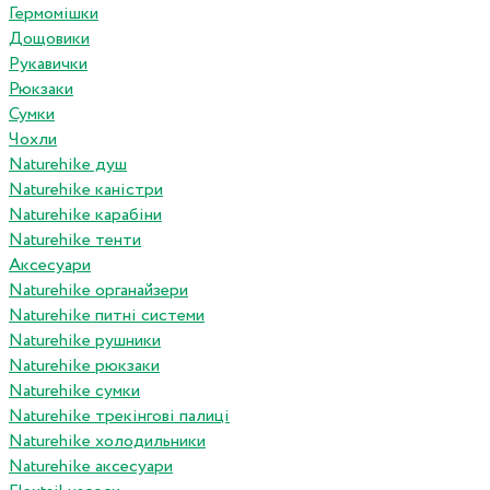
Гермомішки
Дощовики
Рукавички
Рюкзаки
Сумки
Чохли
Naturehike душ
Naturehike каністри
Naturehike карабіни
Naturehike тенти
Аксесуари
Naturehike органайзери
Naturehike питні системи
Naturehike рушники
Naturehike рюкзаки
Naturehike сумки
Naturehike трекінгові палиці
Naturehike холодильники
Naturehike аксесуари