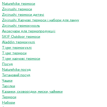
Naturehike термоси
Zojirushi термоси
Zojirushi термоси дитячі
Zojirushi Харчові термоси і набори для ланчу
Zojirushi термокухоль
Аксесуари для термопродукціі
SKIF Outdoor термоси
Aladdin термокухлі
Tiger термокухлі
Tiger термоси
Tiger харчові термоси
Посуд
Naturehike посуд
Титановий посуд
Чашки
Тарілки
Казанки, сковорідки, миски, чайники
Термоси
Набори