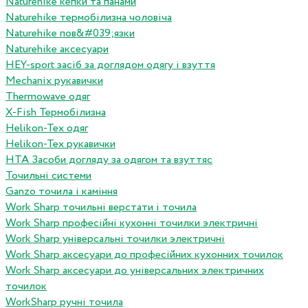
Naturehike кепки та панами
Naturehike термобілизна чоловіча
Naturehike пов&#039;язки
Naturehike аксесуари
HEY-sport засіб за доглядом одягу і взуття
Mechanix рукавички
Thermowave одяг
X-Fish Термобілизна
Helikon-Tex одяг
Helikon-Tex рукавички
HTA Засоби догляду за одягом та взуттяс
Точильні системи
Ganzo точила і каміння
Work Sharp точильні верстати і точила
Work Sharp професiйнi кухоннi точилки электричнi
Work Sharp унiверсальнi точилки электричнi
Work Sharp аксесуари до професiйних кухонних точилок
Work Sharp аксесуари до унiверсальних электричних
точилок
WorkSharp ручні точила