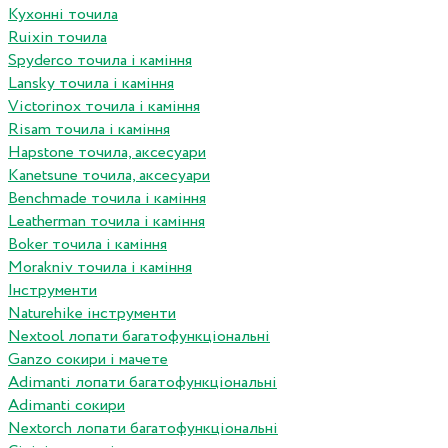
Кухонні точила
Ruixin точила
Spyderco точила і каміння
Lansky точила і каміння
Victorinox точила і каміння
Risam точила і каміння
Hapstone точила, аксесуари
Kanetsune точила, аксесуари
Benchmade точила і каміння
Leatherman точила і каміння
Boker точила і каміння
Morakniv точила і каміння
Інструменти
Naturehike інструменти
Nextool лопати багатофункціональні
Ganzo сокири і мачете
Adimanti лопати багатофункціональні
Adimanti сокири
Nextorch лопати багатофункціональні