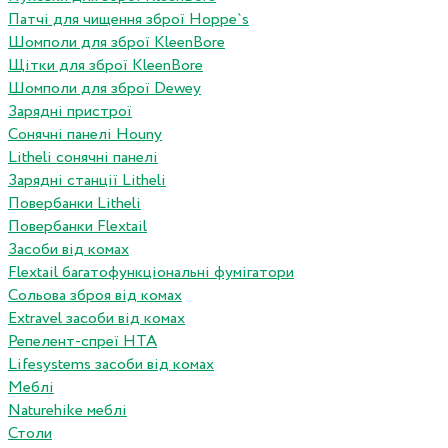
Патчі для чищення зброї Hoppe`s
Шомполи для зброї KleenBore
Щітки для зброї KleenBore
Шомполи для зброї Dewey
Зарядні пристрої
Сонячні панелі Houny
Litheli сонячні панелі
Зарядні станції Litheli
Повербанки Litheli
Повербанки Flextail
Засоби від комах
Flextail багатофункціональні фумігатори
Сольова зброя від комах
Extravel засоби від комах
Репелент-спреї HTA
Lifesystems засоби від комах
Меблі
Naturehike меблі
Столи