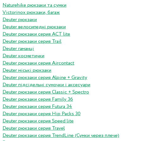
Naturehike рюкзаки та сумки
Victorinox рюкзаки, багаж
Deuter рюкзаки
Deuter велосипедні рюкзаки
Deuter рюкзаки серия ACT lite
Deuter рюкзаки серия Trail
Deuter гаманці
Deuter косметички
Deuter рюкзаки серия Aircontact
Deuter міські рюкзаки
Deuter рюкзаки серия Alpine + Gravity
Deuter підсідельні сумочки і аксесуари
Deuter рюкзаки серия Classic + Spectro
Deuter рюкзаки серия Family 36
Deuter рюкзаки серия Futura 34
Deuter рюкзаки серия Hip Packs 30
Deuter рюкзаки серия Speed lite
Deuter рюкзаки серия Travel
Deuter рюкзаки серия TrendLine (Сумки через плече)