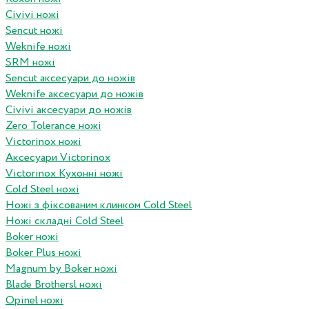
Civivi ножі
Sencut ножі
Weknife ножі
SRM ножі
Sencut аксесуари до ножів
Weknife аксесуари до ножів
Civivi аксесуари до ножів
Zero Tolerance ножі
Victorinox ножі
Аксесуари Victorinox
Victorinox Кухонні ножі
Cold Steel ножі
Ножі з фіксованим клинком Cold Steel
Ножі складні Cold Steel
Boker ножі
Boker Plus ножі
Magnum by Boker ножі
Blade Brothersl ножі
Opinel ножі