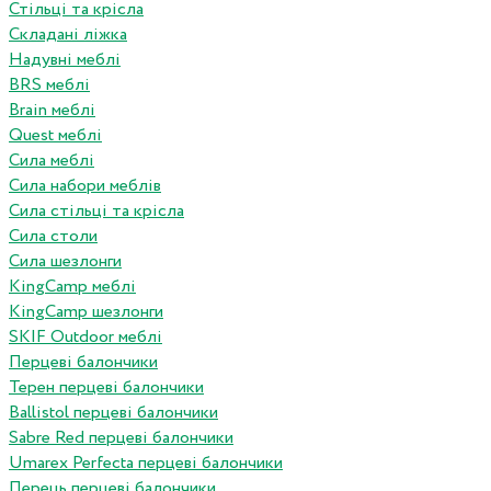
Стільці та крісла
Складані ліжка
Надувні меблі
BRS меблі
Brain меблі
Quest меблі
Сила меблі
Сила набори меблів
Сила стільці та крісла
Сила столи
Сила шезлонги
KingCamp меблі
KingCamp шезлонги
SKIF Outdoor меблі
Перцеві балончики
Терен перцеві балончики
Ballistol перцеві балончики
Sabre Red перцеві балончики
Umarex Perfecta перцеві балончики
Перець перцеві балончики