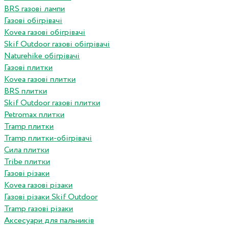
BRS газові лампи
Газові обігрівачі
Kovea газові обігрівачі
Skif Outdoor газові обігрівачі
Naturehike обігрівачі
Газові плитки
Kovea газові плитки
BRS плитки
Skif Outdoor газові плитки
Petromax плитки
Tramp плитки
Tramp плитки-обігрівачі
Сила плитки
Tribe плитки
Газові різаки
Kovea газові різаки
Газові різаки Skif Outdoor
Tramp газові різаки
Аксесуари для пальників