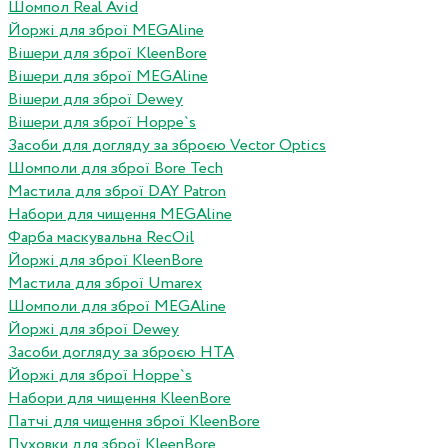
Шомпол Real Avid
Йоржі для зброї MEGAline
Вішери для зброї KleenBore
Вішери для зброї MEGAline
Вішери для зброї Dewey
Вішери для зброї Hoppe`s
Засоби для догляду за зброєю Vector Optics
Шомполи для зброї Bore Tech
Мастила для зброї DAY Patron
Набори для чищення MEGAline
Фарба маскувальна RecOil
Йоржі для зброї KleenBore
Мастила для зброї Umarex
Шомполи для зброї MEGAline
Йоржі для зброї Dewey
Засоби догляду за зброєю HTA
Йоржі для зброї Hoppe`s
Набори для чищення KleenBore
Патчі для чищення зброї KleenBore
Пуховки для зброї KleenBore