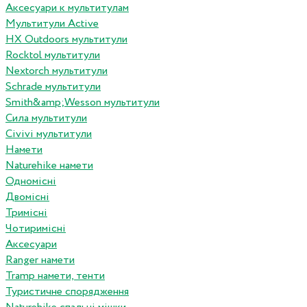
Аксесуари к мультитулам
Мультитули Active
HX Outdoors мультитули
Rocktol мультитули
Nextorch мультитули
Schrade мультитули
Smith&amp;Wesson мультитули
Сила мультитули
Civivi мультитули
Намети
Naturehike намети
Одномісні
Двомісні
Тримісні
Чотиримісні
Аксесуари
Ranger намети
Tramp намети, тенти
Туристичне спорядження