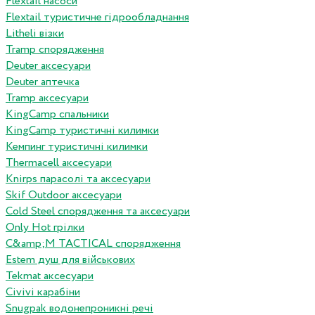
Flextail насоси
Flextail туристичне гідрообладнання
Litheli візки
Tramp спорядження
Deuter аксесуари
Deuter аптечка
Tramp аксесуари
KingCamp спальники
KingCamp туристичні килимки
Кемпинг туристичні килимки
Thermacell аксесуари
Knirps парасолі та аксесуари
Skif Outdoor аксесуари
Cold Steel спорядження та аксесуари
Only Hot грілки
C&amp;M TACTICAL спорядження
Estem душ для військових
Tekmat аксесуари
Сivivi карабіни
Snugpak водонепроникні речі