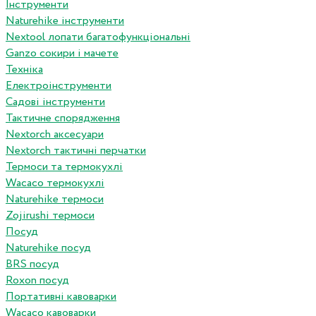
Інструменти
Naturehike інструменти
Nextool лопати багатофункціональні
Ganzo сокири і мачете
Техніка
Електроінструменти
Садові інструменти
Тактичне спорядження
Nextorch аксесуари
Nextorch тактичні перчатки
Термоси та термокухлі
Wacaco термокухлі
Naturehike термоси
Zojirushi термоси
Посуд
Naturehike посуд
BRS посуд
Roxon посуд
Портативні кавоварки
Wacaco кавоварки