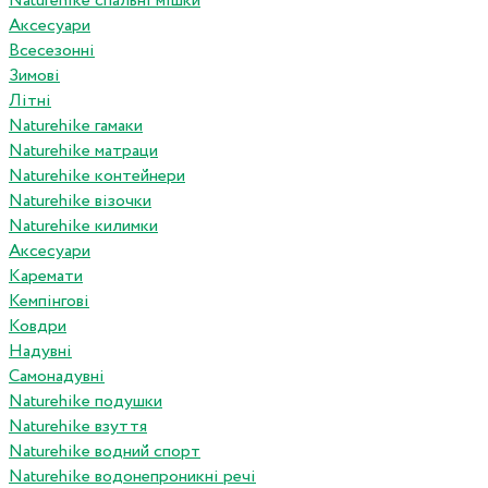
Naturehike спальні мішки
Аксесуари
Всесезонні
Зимові
Літні
Naturehike гамаки
Naturehike матраци
Naturehike контейнери
Naturehike візочки
Naturehike килимки
Аксесуари
Каремати
Кемпінгові
Ковдри
Надувні
Самонадувні
Naturehike подушки
Naturehike взуття
Naturehike водний спорт
Naturehike водонепроникні речі