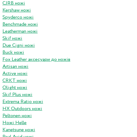
CJRB ножі
Kershaw ножі
Spyderco ножі
Benchmade ножі
Leatherman ножі
Skif ножі
Due Cigni ножі
Buck ножі
Fox Leather аксесуари до ножів
Artisan ножі
Active ножі
CRKT ножі
Olight ножі
Skif Plus ножі
Extrema Ratio ножі
HX Outdoors ножі
Peltonen ножі
Ножі Helle
Kanetsune ножі
Real Avid ножі