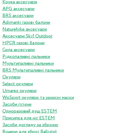
Kovea аксесуари
APG аксесуари
BRS аксесуари
Adimanti газові балони
Naturehike аксесуари
Аксесуари Skif Outdoor
HPCR газові балони
Сила аксесуари
Рідкопаливні пальники
Мультипаливні пальники
BRS Мультипаливні пальники
Окуляри
Select окуляри
Umarex окуляри
WoSport окуляри та захисні маски
Засоби гігієни
Одноразовий душ ESTEM
Присипка для ніг ESTEM
Засоби догляду за зброєю
Вішери для зброї Ballistol