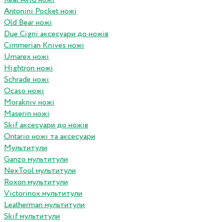
Antonini Pocket ножі
Old Bear ножі
Due Cigni аксесуари до ножів
Cimmerian Knives ножі
Umarex ножі
Hightron ножі
Schrade ножі
Ocaso ножі
Morakniv ножі
Maserin ножі
Skif аксесуари до ножів
Ontario ножі та аксесуари
Мультитули
Ganzo мультитули
NexTool мультитули
Roxon мультитули
Victorinox мультитули
Leatherman мультитули
Skif мультитули