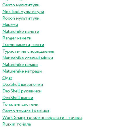
Ganzo мультитули
NexTool мультитули
Roxon мультитули
Намети
Naturehike намети
Ranger намети
Tramp намети, тенти
Туристичне спорядження
Naturehike спальні мішки
Naturehike гамаки
Naturehike матраци
Одяг
DexShell шкарпетки
DexShell рукавички
DexShell шапки
Точильні системи
Ganzo точила і каміння
Work Sharp точильні верстати і точила
Ruixin точила