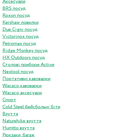
Аксесуари
BRS посуд
Roxon посуд
Kershaw ловилки
Due Cigni посуд
Victorinox посуд
Petromax посуд
Ridge Monkey посуд
HX Outdoors посуд
Столові прибори Active
Nextool посуд
Портативні кавоварки
Wacaco кавоварки
Wacaco аксесуари
Спорт
Cold Steel бейсбольні біти
Взуття
Naturehike взуття
Humtto взуття
Рюкзаки, багаж