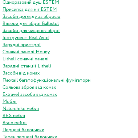
Одноразовий душ ESTEM
Присипка для ніг ESTEM
Засоби догляду за зброєю
Вішери для зброї Ballistol
Засоби для чищення зброї
Інструмент Real Avid
Зарядні пристрої
Сонячні панелі Houny
Litheli сонячні панелі
Зарядні станції Litheli
Засоби від комах
Flextail багатофункціональні фумігатори
Сольова зброя від комах
Extravel засоби від комах
Меблі
Naturehike меблі
BRS меблі
Brain меблі
Перцеві балончики
Терен перцеві балончики