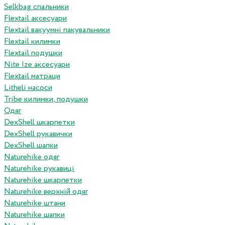
Selkbag спальники
Flextail аксесуари
Flextail вакуумні пакувальники
Flextail килимки
Flextail подушки
Nite Ize аксесуари
Flextail матраци
Litheli насоси
Tribe килимки, подушки
Одяг
DexShell шкарпетки
DexShell рукавички
DexShell шапки
Naturehike одяг
Naturehike рукавиці
Naturehike шкарпетки
Naturehike верхній одяг
Naturehike штани
Naturehike шапки