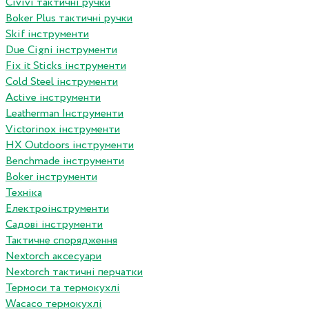
Сivivi тактичні ручки
Boker Plus тактичні ручки
Skif інструменти
Due Cigni інструменти
Fix it Sticks інструменти
Сold Steel інструменти
Active інструменти
Leatherman Інструменти
Victorinox інструменти
HX Outdoors інструменти
Benchmade інструменти
Boker інструменти
Техніка
Електроінструменти
Садові інструменти
Тактичне спорядження
Nextorch аксесуари
Nextorch тактичні перчатки
Термоси та термокухлі
Wacaco термокухлі