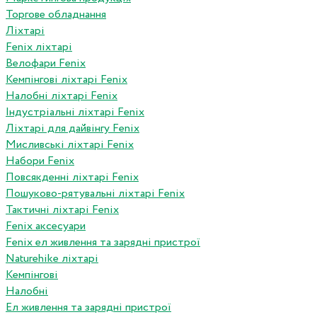
Торгове обладнання
Ліхтарі
Fenix ліхтарі
Велофари Fenix
Кемпінгові ліхтарі Fenix
Налобні ліхтарі Fenix
Індустріальні ліхтарі Fenix
Ліхтарі для дайвінгу Fenix
Мисливські ліхтарі Fenix
Набори Fenix
Повсякденні ліхтарі Fenix
Пошуково-рятувальні ліхтарі Fenix
Тактичні ліхтарі Fenix
Fenix аксесуари
Fenix ел живлення та зарядні пристрої
Naturehike ліхтарі
Кемпінгові
Налобні
Ел живлення та зарядні пристрої