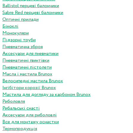
Ballistol перцеві балончики
Sabre Red перцеві балончики
Оптичні прилади
Біноклі
Монокуляри
Підзорні труби
Пневматична зброя
Аксесуари для пневматики
Пневматичні гвинтівки
Пневматичні пістолети
Масла і мастила Brunox
Велосипедні мастила Brunox
Інгібітори корозії Brunox
Мастила для догляду за карбоном Brunox
Риболовля
Рибальські снасті
Аксесуари для риболовлі
Все для монтажу оснастки
Термопродукція