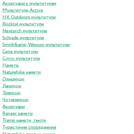
Аксесуари к мультитулам
Мультитули Active
HX Outdoors мультитули
Rocktol мультитули
Nextorch мультитули
Schrade мультитули
Smith&amp;Wesson мультитули
Сила мультитули
Civivi мультитули
Намети
Naturehike намети
Одномісні
Двомісні
Тримісні
Чотиримісні
Аксесуари
Ranger намети
Tramp намети, тенти
Туристичне спорядження