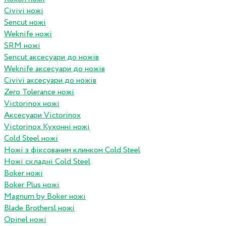
Civivi ножі
Sencut ножі
Weknife ножі
SRM ножі
Sencut аксесуари до ножів
Weknife аксесуари до ножів
Civivi аксесуари до ножів
Zero Tolerance ножі
Victorinox ножі
Аксесуари Victorinox
Victorinox Кухонні ножі
Cold Steel ножі
Ножі з фіксованим клинком Cold Steel
Ножі складні Cold Steel
Boker ножі
Boker Plus ножі
Magnum by Boker ножі
Blade Brothersl ножі
Opinel ножі