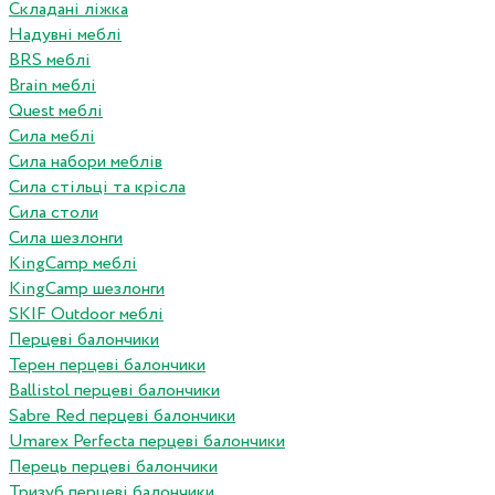
Складані ліжка
Надувні меблі
BRS меблі
Brain меблі
Quest меблі
Сила меблі
Сила набори меблів
Сила стільці та крісла
Сила столи
Сила шезлонги
KingCamp меблі
KingCamp шезлонги
SKIF Outdoor меблі
Перцеві балончики
Терен перцеві балончики
Ballistol перцеві балончики
Sabre Red перцеві балончики
Umarex Perfecta перцеві балончики
Перець перцеві балончики
Тризуб перцеві балончики