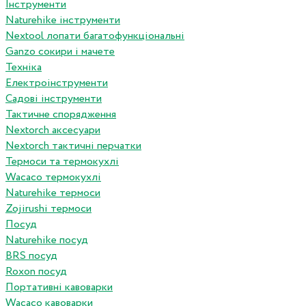
Інструменти
Naturehike інструменти
Nextool лопати багатофункціональні
Ganzo сокири і мачете
Техніка
Електроінструменти
Садові інструменти
Тактичне спорядження
Nextorch аксесуари
Nextorch тактичні перчатки
Термоси та термокухлі
Wacaco термокухлі
Naturehike термоси
Zojirushi термоси
Посуд
Naturehike посуд
BRS посуд
Roxon посуд
Портативні кавоварки
Wacaco кавоварки