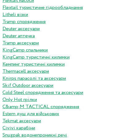
Flextail насоси
Flextail туристичне гідрообладнання
Litheli візки
Tramp спорядження
Deuter аксесуари
Deuter аптечка
Tramp аксесуари
KingCamp спальники
KingCamp туристичні килимки
Кемпинг туристичні килимки
Thermacell аксесуари
Knirps парасолі та аксесуари
Skif Outdoor аксесуари
Cold Steel спорядження та аксесуари
Only Hot грілки
C&amp;M TACTICAL спорядження
Estem душ для військових
Tekmat аксесуари
Сivivi карабіни
Snugpak водонепроникні речі