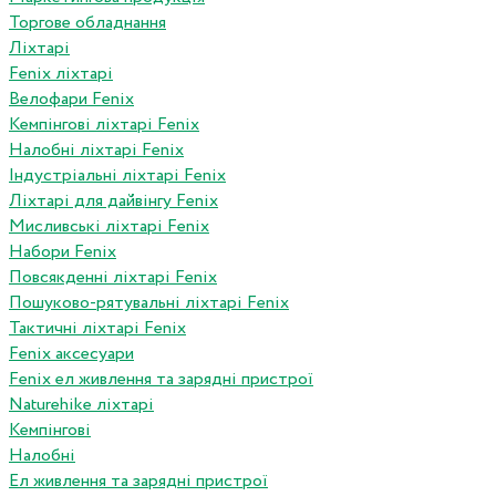
Торгове обладнання
Ліхтарі
Fenix ліхтарі
Велофари Fenix
Кемпінгові ліхтарі Fenix
Налобні ліхтарі Fenix
Індустріальні ліхтарі Fenix
Ліхтарі для дайвінгу Fenix
Мисливські ліхтарі Fenix
Набори Fenix
Повсякденні ліхтарі Fenix
Пошуково-рятувальні ліхтарі Fenix
Тактичні ліхтарі Fenix
Fenix аксесуари
Fenix ел живлення та зарядні пристрої
Naturehike ліхтарі
Кемпінгові
Налобні
Ел живлення та зарядні пристрої