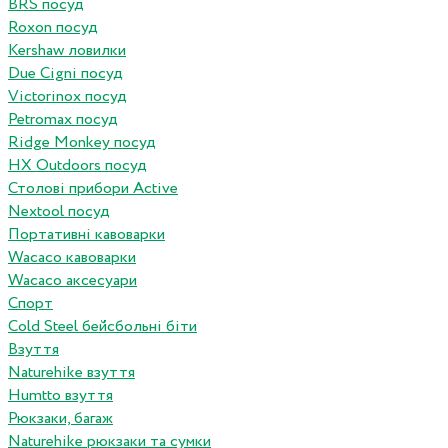
BRS посуд
Roxon посуд
Kershaw ловилки
Due Cigni посуд
Victorinox посуд
Petromax посуд
Ridge Monkey посуд
HX Outdoors посуд
Столові прибори Active
Nextool посуд
Портативні кавоварки
Wacaco кавоварки
Wacaco аксесуари
Спорт
Cold Steel бейсбольні біти
Взуття
Naturehike взуття
Humtto взуття
Рюкзаки, багаж
Naturehike рюкзаки та сумки