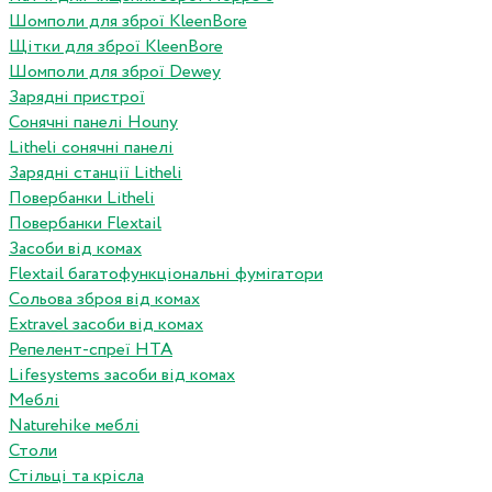
Шомполи для зброї KleenBore
Щітки для зброї KleenBore
Шомполи для зброї Dewey
Зарядні пристрої
Сонячні панелі Houny
Litheli сонячні панелі
Зарядні станції Litheli
Повербанки Litheli
Повербанки Flextail
Засоби від комах
Flextail багатофункціональні фумігатори
Сольова зброя від комах
Extravel засоби від комах
Репелент-спреї HTA
Lifesystems засоби від комах
Меблі
Naturehike меблі
Столи
Стільці та крісла