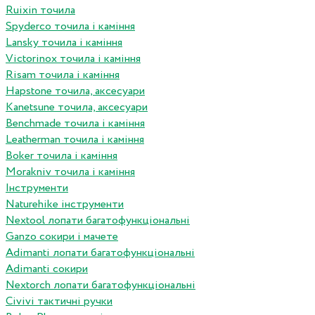
Ruixin точила
Spyderco точила і каміння
Lansky точила і каміння
Victorinox точила і каміння
Risam точила і каміння
Hapstone точила, аксесуари
Kanetsune точила, аксесуари
Benchmade точила і каміння
Leatherman точила і каміння
Boker точила і каміння
Morakniv точила і каміння
Інструменти
Naturehike інструменти
Nextool лопати багатофункціональні
Ganzo сокири і мачете
Adimanti лопати багатофункціональні
Adimanti сокири
Nextorch лопати багатофункціональні
Сivivi тактичні ручки