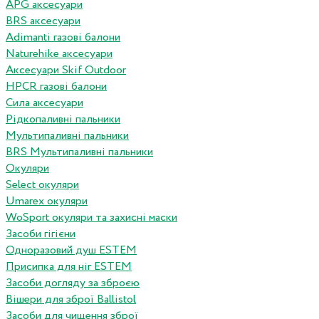
APG аксесуари
BRS аксесуари
Adimanti газові балони
Naturehike аксесуари
Аксесуари Skif Outdoor
HPCR газові балони
Сила аксесуари
Рідкопаливні пальники
Мультипаливні пальники
BRS Мультипаливні пальники
Окуляри
Select окуляри
Umarex окуляри
WoSport окуляри та захисні маски
Засоби гігієни
Одноразовий душ ESTEM
Присипка для ніг ESTEM
Засоби догляду за зброєю
Вішери для зброї Ballistol
Засоби для чищення зброї