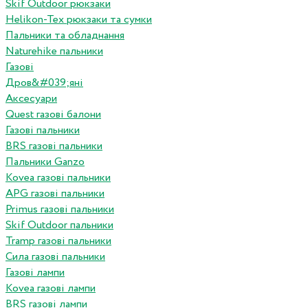
Skif Outdoor рюкзаки
Helikon-Tex рюкзаки та сумки
Пальники та обладнання
Naturehike пальники
Газові
Дров&#039;яні
Аксесуари
Quest газові балони
Газові пальники
BRS газові пальники
Пальники Ganzo
Kovea газові пальники
APG газові пальники
Primus газові пальники
Skif Outdoor пальники
Tramp газові пальники
Сила газові пальники
Газові лампи
Kovea газові лампи
BRS газові лампи