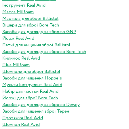
Інструмент Real Avid
Масла Milfoam
Мастила для зброї Ballistol
Вішери для зброї Bore Tech
Засоби для догляду за зброєю GNP
Йорж Real Avid
Патчі для чищення зброї Ballistol
Засоби для догляду за зброєю Bore Tech
Килимок Real Avid
Піна Milfoam
Шомполи для зброї Ballistol
Засоби для чищення Hoppe`s
Мульти Інструмент Real Avid
Набір для чистки Real Avid
Йоржі для зброї Bore Tech
Засоби для догляду за зброєю Dewey
Засоби для чищення зброї Терен
Протяжка Real Avid
Шомпол Real Avid