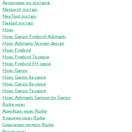
Аксесуари до ліхтарів
Nextorch ліхтарі
NexTool ліхтарі
Flextail ліхтарі
Ножі
Ножі Ganzo-Firebird-Adimanti
Ножі Adimanti Skimen design
Ножі Firebird
Ножі Firebird 7а серія
Ножі Firebird FH серія
Ножі Ganzo
Ножі Ganzo 6а серія
Ножі Ganzo 8а серія
Ножі Ganzo 7а серія
Ножі Adimanti Samson by Ganzo
Ruike ножі
Армійські ножі Ruike
Класичні ножі Ruike
Спеціальні моделі Ruike
Roxon ножi