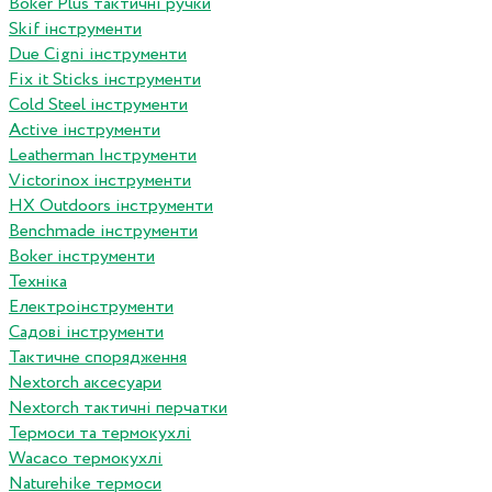
Boker Plus тактичні ручки
Skif інструменти
Due Cigni інструменти
Fix it Sticks інструменти
Сold Steel інструменти
Active інструменти
Leatherman Інструменти
Victorinox інструменти
HX Outdoors інструменти
Benchmade інструменти
Boker інструменти
Техніка
Електроінструменти
Садові інструменти
Тактичне спорядження
Nextorch аксесуари
Nextorch тактичні перчатки
Термоси та термокухлі
Wacaco термокухлі
Naturehike термоси