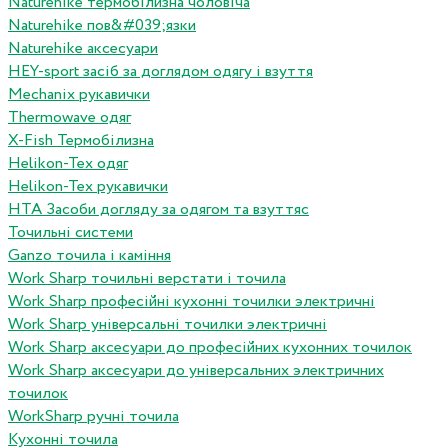
Naturehike термобілизна чоловіча
Naturehike пов&#039;язки
Naturehike аксесуари
HEY-sport засіб за доглядом одягу і взуття
Mechanix рукавички
Thermowave одяг
X-Fish Термобілизна
Helikon-Tex одяг
Helikon-Tex рукавички
HTA Засоби догляду за одягом та взуттяс
Точильні системи
Ganzo точила і каміння
Work Sharp точильні верстати і точила
Work Sharp професiйнi кухоннi точилки электричнi
Work Sharp унiверсальнi точилки электричнi
Work Sharp аксесуари до професiйних кухонних точилок
Work Sharp аксесуари до унiверсальних электричних
точилок
WorkSharp ручні точила
Кухонні точила