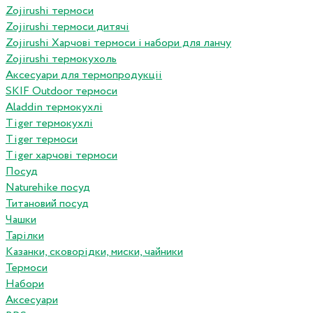
Zojirushi термоси
Zojirushi термоси дитячі
Zojirushi Харчові термоси і набори для ланчу
Zojirushi термокухоль
Аксесуари для термопродукціі
SKIF Outdoor термоси
Aladdin термокухлі
Tiger термокухлі
Tiger термоси
Tiger харчові термоси
Посуд
Naturehike посуд
Титановий посуд
Чашки
Тарілки
Казанки, сковорідки, миски, чайники
Термоси
Набори
Аксесуари