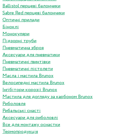
Ballistol перцеві балончики
Sabre Red перцеві балончики
Оптичні прилади
Біноклі
Монокуляри
Підзорні труби
Пневматична зброя
Аксесуари для пневматики
Пневматичні гвинтівки
Пневматичні пістолети
Масла і мастила Brunox
Велосипедні мастила Brunox
Інгібітори корозії Brunox
Мастила для догляду за карбоном Brunox
Риболовля
Рибальські снасті
Аксесуари для риболовлі
Все для монтажу оснастки
Термопродукція