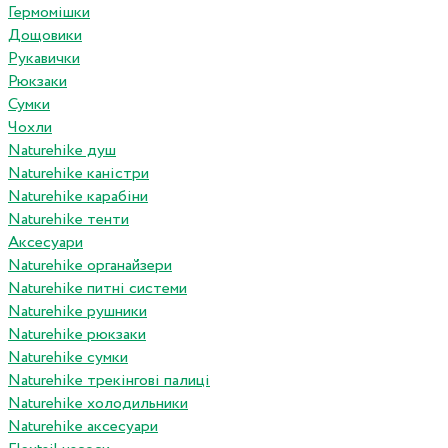
Гермомішки
Дощовики
Рукавички
Рюкзаки
Сумки
Чохли
Naturehike душ
Naturehike каністри
Naturehike карабіни
Naturehike тенти
Аксесуари
Naturehike органайзери
Naturehike питні системи
Naturehike рушники
Naturehike рюкзаки
Naturehike сумки
Naturehike трекінгові палиці
Naturehike холодильники
Naturehike аксесуари