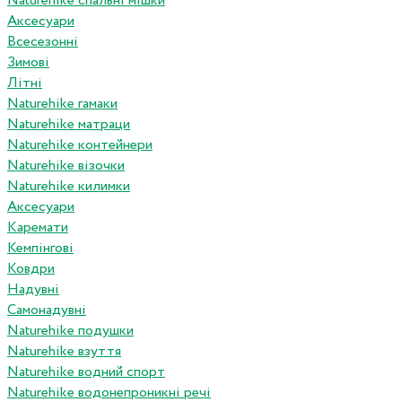
Naturehike спальні мішки
Аксесуари
Всесезонні
Зимові
Літні
Naturehike гамаки
Naturehike матраци
Naturehike контейнери
Naturehike візочки
Naturehike килимки
Аксесуари
Каремати
Кемпінгові
Ковдри
Надувні
Самонадувні
Naturehike подушки
Naturehike взуття
Naturehike водний спорт
Naturehike водонепроникні речі