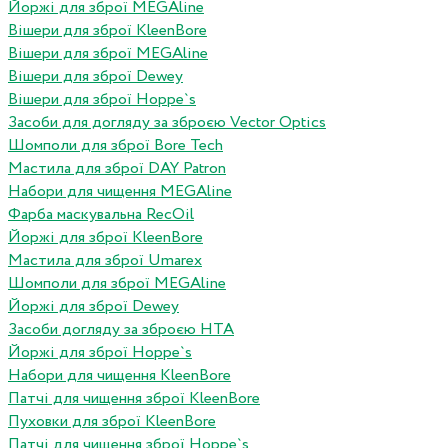
Йоржі для зброї MEGAline
Вішери для зброї KleenBore
Вішери для зброї MEGAline
Вішери для зброї Dewey
Вішери для зброї Hoppe`s
Засоби для догляду за зброєю Vector Optics
Шомполи для зброї Bore Tech
Мастила для зброї DAY Patron
Набори для чищення MEGAline
Фарба маскувальна RecOil
Йоржі для зброї KleenBore
Мастила для зброї Umarex
Шомполи для зброї MEGAline
Йоржі для зброї Dewey
Засоби догляду за зброєю HTA
Йоржі для зброї Hoppe`s
Набори для чищення KleenBore
Патчі для чищення зброї KleenBore
Пуховки для зброї KleenBore
Патчі для чищення зброї Hoppe`s