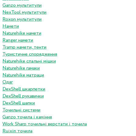
Ganzo мультитули
NexTool мультитули
Roxon мультитули
Намети
Naturehike намети
Ranger намети
Tramp намети, тенти
Туристичне спорядження
Naturehike спальні мішки
Naturehike гамаки
Naturehike матраци
Одяг
DexShell шкарпетки
DexShell рукавички
DexShell шапки
Точильні системи
Ganzo точила і каміння
Work Sharp точильні верстати і точила
Ruixin точила