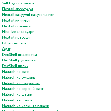
Selkbag спальники
Flextail аксесуари
Flextail вакуумні пакувальники
Flextail килимки
Flextail подушки
Nite Ize аксесуари
Flextail матраци
Litheli насоси
Одяг
DexShell шкарпетки
DexShell рукавички
DexShell шапки
Naturehike одяг
Naturehike рукавиці
Naturehike шкарпетки
Naturehike верхній одяг
Naturehike штани
Naturehike шапки
Naturehike кепки та панами