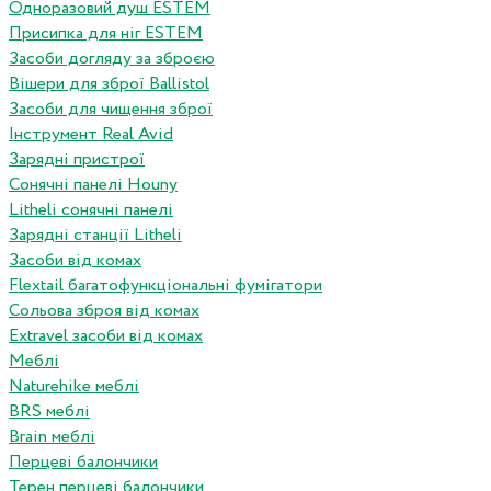
Одноразовий душ ESTEM
Присипка для ніг ESTEM
Засоби догляду за зброєю
Вішери для зброї Ballistol
Засоби для чищення зброї
Інструмент Real Avid
Зарядні пристрої
Сонячні панелі Houny
Litheli сонячні панелі
Зарядні станції Litheli
Засоби від комах
Flextail багатофункціональні фумігатори
Сольова зброя від комах
Extravel засоби від комах
Меблі
Naturehike меблі
BRS меблі
Brain меблі
Перцеві балончики
Терен перцеві балончики