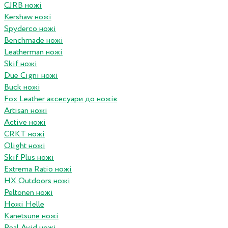
CJRB ножі
Kershaw ножі
Spyderco ножі
Benchmade ножі
Leatherman ножі
Skif ножі
Due Cigni ножі
Buck ножі
Fox Leather аксесуари до ножів
Artisan ножі
Active ножі
CRKT ножі
Olight ножі
Skif Plus ножі
Extrema Ratio ножі
HX Outdoors ножі
Peltonen ножі
Ножі Helle
Kanetsune ножі
Real Avid ножі