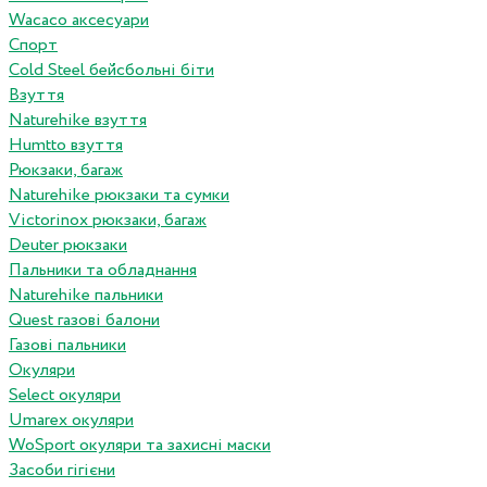
Wacaco аксесуари
Спорт
Cold Steel бейсбольні біти
Взуття
Naturehike взуття
Humtto взуття
Рюкзаки, багаж
Naturehike рюкзаки та сумки
Victorinox рюкзаки, багаж
Deuter рюкзаки
Пальники та обладнання
Naturehike пальники
Quest газові балони
Газові пальники
Окуляри
Select окуляри
Umarex окуляри
WoSport окуляри та захисні маски
Засоби гігієни