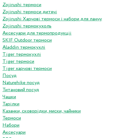
Zojirushi термоси
Zojirushi термоси дитячі
Zojirushi Харчові термоси і набори для ланчу
Zojirushi термокухоль
Аксесуари для термопродукціі
SKIF Outdoor термоси
Aladdin термокухлі
Tiger термокухлі
Tiger термоси
Tiger харчові термоси
Посуд
Naturehike посуд
Титановий посуд
Чашки
Тарілки
Казанки, сковорідки, миски, чайники
Термоси
Набори
Аксесуари