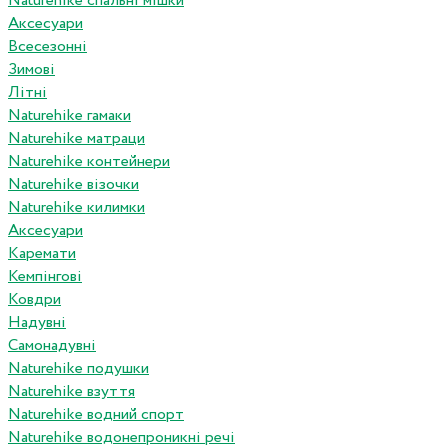
Naturehike спальні мішки
Аксесуари
Всесезонні
Зимові
Літні
Naturehike гамаки
Naturehike матраци
Naturehike контейнери
Naturehike візочки
Naturehike килимки
Аксесуари
Каремати
Кемпінгові
Ковдри
Надувні
Самонадувні
Naturehike подушки
Naturehike взуття
Naturehike водний спорт
Naturehike водонепроникні речі