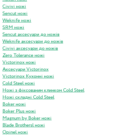
Civivi ножі
Sencut ножі
Weknife ножі
SRM ножі
Sencut аксесуари до ножів
Weknife аксесуари до ножів
Civivi аксесуари до ножів
Zero Tolerance ножі
Victorinox ножі
Аксесуари Victorinox
Victorinox Кухонні ножі
Cold Steel ножі
Ножі з фіксованим клинком Cold Steel
Ножі складні Cold Steel
Boker ножі
Boker Plus ножі
Magnum by Boker ножі
Blade Brothersl ножі
Opinel ножі