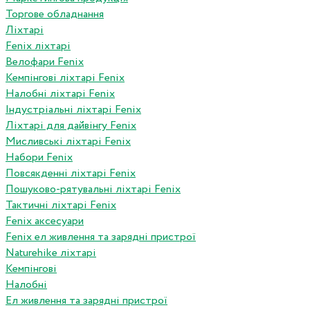
Торгове обладнання
Ліхтарі
Fenix ліхтарі
Велофари Fenix
Кемпінгові ліхтарі Fenix
Налобні ліхтарі Fenix
Індустріальні ліхтарі Fenix
Ліхтарі для дайвінгу Fenix
Мисливські ліхтарі Fenix
Набори Fenix
Повсякденні ліхтарі Fenix
Пошуково-рятувальні ліхтарі Fenix
Тактичні ліхтарі Fenix
Fenix аксесуари
Fenix ел живлення та зарядні пристрої
Naturehike ліхтарі
Кемпінгові
Налобні
Ел живлення та зарядні пристрої