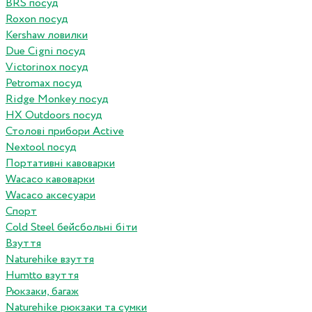
BRS посуд
Roxon посуд
Kershaw ловилки
Due Cigni посуд
Victorinox посуд
Petromax посуд
Ridge Monkey посуд
HX Outdoors посуд
Столові прибори Active
Nextool посуд
Портативні кавоварки
Wacaco кавоварки
Wacaco аксесуари
Спорт
Cold Steel бейсбольні біти
Взуття
Naturehike взуття
Humtto взуття
Рюкзаки, багаж
Naturehike рюкзаки та сумки