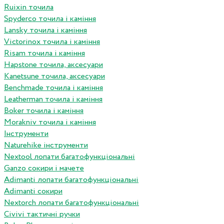
Ruixin точила
Spyderco точила і каміння
Lansky точила і каміння
Victorinox точила і каміння
Risam точила і каміння
Hapstone точила, аксесуари
Kanetsune точила, аксесуари
Benchmade точила і каміння
Leatherman точила і каміння
Boker точила і каміння
Morakniv точила і каміння
Інструменти
Naturehike інструменти
Nextool лопати багатофункціональні
Ganzo сокири і мачете
Adimanti лопати багатофункціональні
Adimanti сокири
Nextorch лопати багатофункціональні
Сivivi тактичні ручки