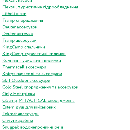
Flextail насоси
Flextail туристичне гідрообладнання
Litheli візки
Tramp спорядження
Deuter аксесуари
Deuter аптечка
Tramp аксесуари
KingCamp спальники
KingCamp туристичні килимки
Кемпинг туристичні килимки
Thermacell аксесуари
Knirps парасолі та аксесуари
Skif Outdoor аксесуари
Cold Steel спорядження та аксесуари
Only Hot грілки
C&amp;M TACTICAL спорядження
Estem душ для військових
Tekmat аксесуари
Сivivi карабіни
Snugpak водонепроникні речі