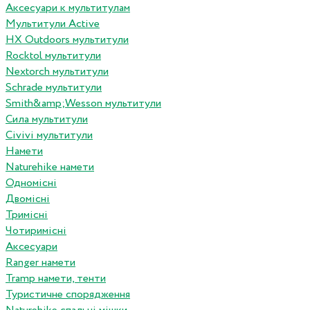
Аксесуари к мультитулам
Мультитули Active
HX Outdoors мультитули
Rocktol мультитули
Nextorch мультитули
Schrade мультитули
Smith&amp;Wesson мультитули
Сила мультитули
Civivi мультитули
Намети
Naturehike намети
Одномісні
Двомісні
Тримісні
Чотиримісні
Аксесуари
Ranger намети
Tramp намети, тенти
Туристичне спорядження