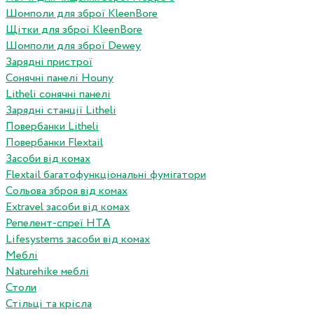
Шомполи для зброї KleenBore
Щітки для зброї KleenBore
Шомполи для зброї Dewey
Зарядні пристрої
Сонячні панелі Houny
Litheli сонячні панелі
Зарядні станції Litheli
Повербанки Litheli
Повербанки Flextail
Засоби від комах
Flextail багатофункціональні фумігатори
Сольова зброя від комах
Extravel засоби від комах
Репелент-спреї HTA
Lifesystems засоби від комах
Меблі
Naturehike меблі
Столи
Стільці та крісла