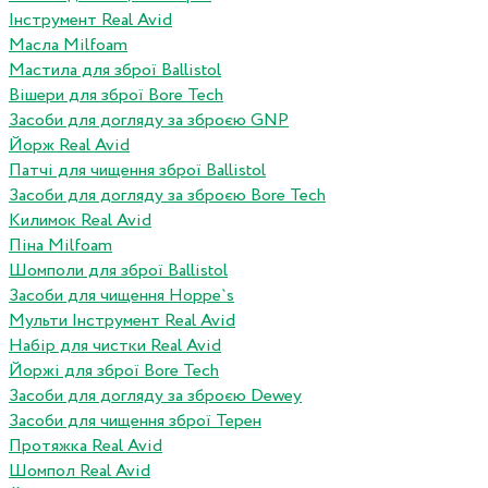
Інструмент Real Avid
Масла Milfoam
Мастила для зброї Ballistol
Вішери для зброї Bore Tech
Засоби для догляду за зброєю GNP
Йорж Real Avid
Патчі для чищення зброї Ballistol
Засоби для догляду за зброєю Bore Tech
Килимок Real Avid
Піна Milfoam
Шомполи для зброї Ballistol
Засоби для чищення Hoppe`s
Мульти Інструмент Real Avid
Набір для чистки Real Avid
Йоржі для зброї Bore Tech
Засоби для догляду за зброєю Dewey
Засоби для чищення зброї Терен
Протяжка Real Avid
Шомпол Real Avid