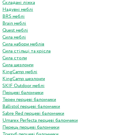
Складані ліжка
Надувні меблі
BRS меблі
Brain меблі
Quest меблі
Сила меблі
Сила набори меблів
Сила стільці та крісла
Сила столи
Сила шезлонги
KingCamp меблі
KingCamp шезлонги
SKIF Outdoor меблі
Перцеві балончики
Терен перцеві балончики
Ballistol перцеві балончики
Sabre Red перцеві балончики
Umarex Perfecta перцеві балончики
Перець перцеві балончики
Тризуб перцеві балончики