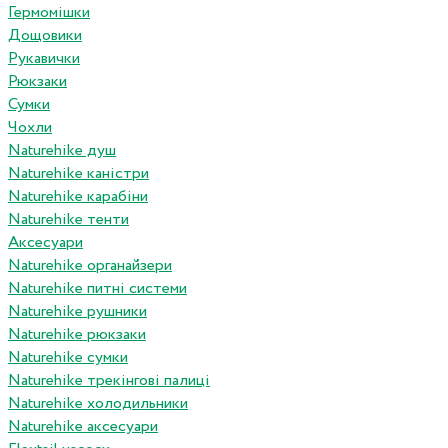
Гермомішки
Дощовики
Рукавички
Рюкзаки
Сумки
Чохли
Naturehike душ
Naturehike каністри
Naturehike карабіни
Naturehike тенти
Аксесуари
Naturehike органайзери
Naturehike питні системи
Naturehike рушники
Naturehike рюкзаки
Naturehike сумки
Naturehike трекінгові палиці
Naturehike холодильники
Naturehike аксесуари