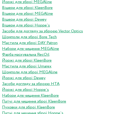
Йоржі для зброї MEGAline
Вішери для зброї KleenBore
Вішери для зброї MEGAline
Вішери для зброї Dewey
Вішери для зброї Hoppe`s
Засоби для догляду за зброєю Vector Optics
Шомполи для зброї Bore Tech
Мастила для зброї DAY Patron
Набори для чищення MEGAline
Фарба маскувальна RecOil
Йоржі для зброї KleenBore
Мастила для зброї Umarex
Шомполи для зброї MEGAline
Йоржі для зброї Dewey
Засоби догляду за зброєю HTA
Йоржі для зброї Hoppe`s
Набори для чищення KleenBore
Патчі для чищення зброї KleenBore
Пуховки для зброї KleenBore
Патчі для чищення зброї Hoppe`s