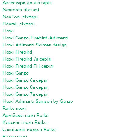
Аксесуари до ліхтарів
Nextorch ліхтарі
NexTool ліхтарі
Flextail ліхтарі
Ножі
Ножі Ganzo-Firebird-Adimanti
Ножі Adimanti Skimen design
Ножі Firebird
Ножі Firebird 7а серія
Ножі Firebird FH серія
Ножі Ganzo
Ножі Ganzo 6а серія
Ножі Ganzo 8а серія
Ножі Ganzo 7а серія
Ножі Adimanti Samson by Ganzo
Ruike ножі
Армійські ножі Ruike
Класичні ножі Ruike
Спеціальні моделі Ruike
Roxon ножi