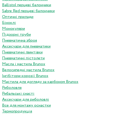
Ballistol перцеві балончики
Sabre Red перцеві балончики
Оптичні прилади
Біноклі
Монокуляри
Підзорні труби
Пневматична зброя
Аксесуари для пневматики
Пневматичні гвинтівки
Пневматичні пістолети
Масла і мастила Brunox
Велосипедні мастила Brunox
Інгібітори корозії Brunox
Мастила для догляду за карбоном Brunox
Риболовля
Рибальські снасті
Аксесуари для риболовлі
Все для монтажу оснастки
Термопродукція