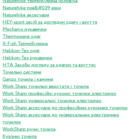
Naturehike термобілизна чоловіча
Naturehike пов&#039;язки
Naturehike аксесуари
HEY-sport засіб за доглядом одягу і взуття
Mechanix рукавички
Thermowave одяг
X-Fish Термобілизна
Helikon-Tex одяг
Helikon-Tex рукавички
HTA Засоби догляду за одягом та взуттяс
Точильні системи
Ganzo точила і каміння
Work Sharp точильні верстати і точила
Work Sharp професiйнi кухоннi точилки электричнi
Work Sharp унiверсальнi точилки электричнi
Work Sharp аксесуари до професiйних кухонних точилок
Work Sharp аксесуари до унiверсальних электричних
точилок
WorkSharp ручні точила
Кухонні точила