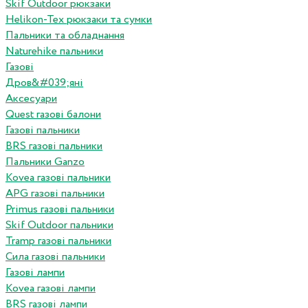
Skif Outdoor рюкзаки
Helikon-Tex рюкзаки та сумки
Пальники та обладнання
Naturehike пальники
Газові
Дров&#039;яні
Аксесуари
Quest газові балони
Газові пальники
BRS газові пальники
Пальники Ganzo
Kovea газові пальники
APG газові пальники
Primus газові пальники
Skif Outdoor пальники
Tramp газові пальники
Сила газові пальники
Газові лампи
Kovea газові лампи
BRS газові лампи