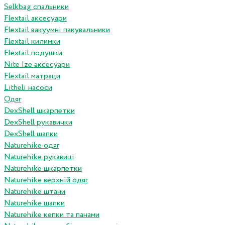
Selkbag спальники
Flextail аксесуари
Flextail вакуумні пакувальники
Flextail килимки
Flextail подушки
Nite Ize аксесуари
Flextail матраци
Litheli насоси
Одяг
DexShell шкарпетки
DexShell рукавички
DexShell шапки
Naturehike одяг
Naturehike рукавиці
Naturehike шкарпетки
Naturehike верхній одяг
Naturehike штани
Naturehike шапки
Naturehike кепки та панами