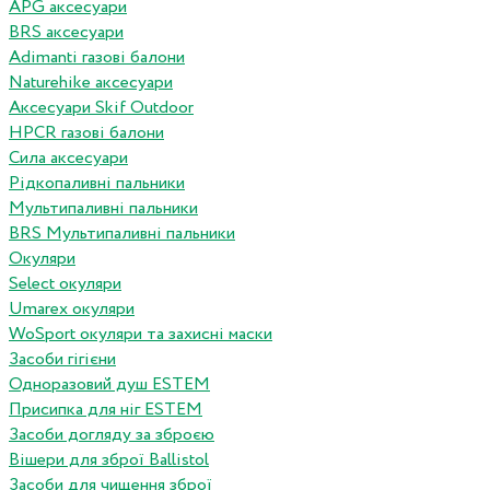
APG аксесуари
BRS аксесуари
Adimanti газові балони
Naturehike аксесуари
Аксесуари Skif Outdoor
HPCR газові балони
Сила аксесуари
Рідкопаливні пальники
Мультипаливні пальники
BRS Мультипаливні пальники
Окуляри
Select окуляри
Umarex окуляри
WoSport окуляри та захисні маски
Засоби гігієни
Одноразовий душ ESTEM
Присипка для ніг ESTEM
Засоби догляду за зброєю
Вішери для зброї Ballistol
Засоби для чищення зброї