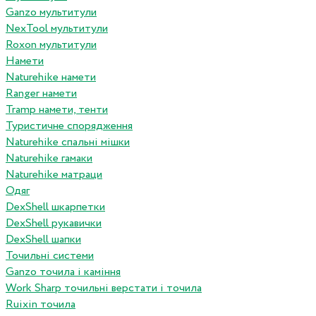
Ganzo мультитули
NexTool мультитули
Roxon мультитули
Намети
Naturehike намети
Ranger намети
Tramp намети, тенти
Туристичне спорядження
Naturehike спальні мішки
Naturehike гамаки
Naturehike матраци
Одяг
DexShell шкарпетки
DexShell рукавички
DexShell шапки
Точильні системи
Ganzo точила і каміння
Work Sharp точильні верстати і точила
Ruixin точила