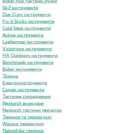
Boker Plus тактичні ручки
Skif інструменти
Due Cigni інструменти
Fix it Sticks інструменти
Сold Steel інструменти
Active інструменти
Leatherman Інструменти
Victorinox інструменти
HX Outdoors інструменти
Benchmade інструменти
Boker інструменти
Техніка
Електроінструменти
Садові інструменти
Тактичне спорядження
Nextorch аксесуари
Nextorch тактичні перчатки
Термоси та термокухлі
Wacaco термокухлі
Naturehike термоси