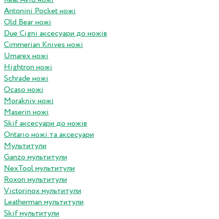
Antonini Pocket ножі
Old Bear ножі
Due Cigni аксесуари до ножів
Cimmerian Knives ножі
Umarex ножі
Hightron ножі
Schrade ножі
Ocaso ножі
Morakniv ножі
Maserin ножі
Skif аксесуари до ножів
Ontario ножі та аксесуари
Мультитули
Ganzo мультитули
NexTool мультитули
Roxon мультитули
Victorinox мультитули
Leatherman мультитули
Skif мультитули