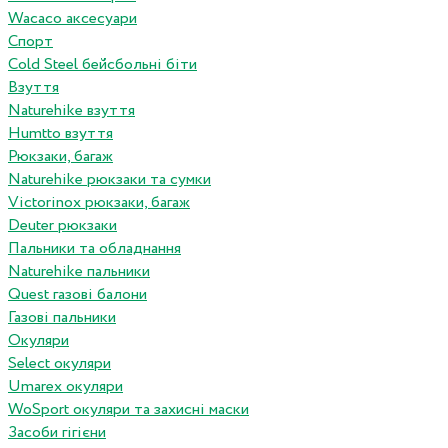
Wacaco аксесуари
Спорт
Cold Steel бейсбольні біти
Взуття
Naturehike взуття
Humtto взуття
Рюкзаки, багаж
Naturehike рюкзаки та сумки
Victorinox рюкзаки, багаж
Deuter рюкзаки
Пальники та обладнання
Naturehike пальники
Quest газові балони
Газові пальники
Окуляри
Select окуляри
Umarex окуляри
WoSport окуляри та захисні маски
Засоби гігієни