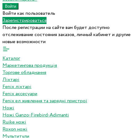
Войти как пользователь
Зарегистрироваться
После регистрации на сайте вам будет доступно
отслеживание состояния заказов, личный кабинет и другие
новые возможности
Каталог
Маркетингова продукція
Торгове обладнання
Ліхтарі
Fenix ліхтарі
Fenix аксесуари
Fenix ел живлення та зарядні пристрої
Ножі
Ножі Ganzo-Firebird-Adimanti
Ruike ножі
Roxon ножi
Мультитули