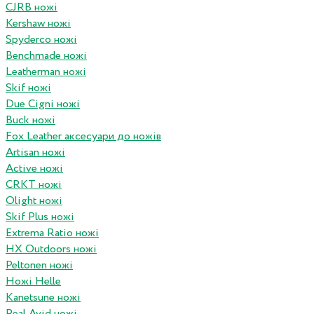
CJRB ножі
Kershaw ножі
Spyderco ножі
Benchmade ножі
Leatherman ножі
Skif ножі
Due Cigni ножі
Buck ножі
Fox Leather аксесуари до ножів
Artisan ножі
Active ножі
CRKT ножі
Olight ножі
Skif Plus ножі
Extrema Ratio ножі
HX Outdoors ножі
Peltonen ножі
Ножі Helle
Kanetsune ножі
Real Avid ножі