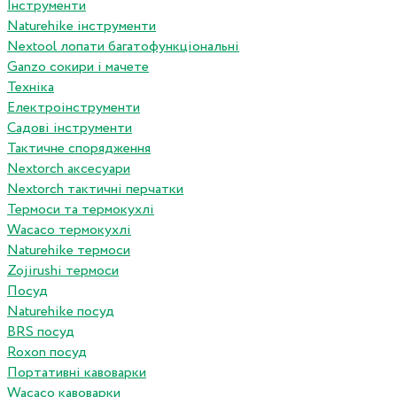
Інструменти
Naturehike інструменти
Nextool лопати багатофункціональні
Ganzo сокири і мачете
Техніка
Електроінструменти
Садові інструменти
Тактичне спорядження
Nextorch аксесуари
Nextorch тактичні перчатки
Термоси та термокухлі
Wacaco термокухлі
Naturehike термоси
Zojirushi термоси
Посуд
Naturehike посуд
BRS посуд
Roxon посуд
Портативні кавоварки
Wacaco кавоварки