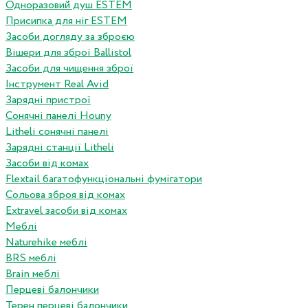
Одноразовий душ ESTEM
Присипка для ніг ESTEM
Засоби догляду за зброєю
Вішери для зброї Ballistol
Засоби для чищення зброї
Інструмент Real Avid
Зарядні пристрої
Сонячні панелі Houny
Litheli сонячні панелі
Зарядні станції Litheli
Засоби від комах
Flextail багатофункціональні фумігатори
Сольова зброя від комах
Extravel засоби від комах
Меблі
Naturehike меблі
BRS меблі
Brain меблі
Перцеві балончики
Терен перцеві балончики