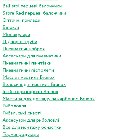
Ballistol перцеві балончики
Sabre Red перцеві балончики
Оптичні прилади
Біноклі
Монокуляри
Підзорні труби
Пневматична зброя
Аксесуари для пневматики
Пневматичні гвинтівки
Пневматичні пістолети
Масла і мастила Brunox
Велосипедні мастила Brunox
Інгібітори корозії Brunox
Мастила для догляду за карбоном Brunox
Риболовля
Рибальські снасті
Аксесуари для риболовлі
Все для монтажу оснастки
Термопродукція