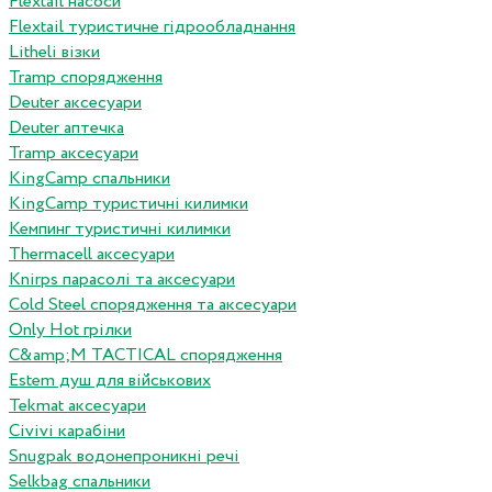
Flextail насоси
Flextail туристичне гідрообладнання
Litheli візки
Tramp спорядження
Deuter аксесуари
Deuter аптечка
Tramp аксесуари
KingCamp спальники
KingCamp туристичні килимки
Кемпинг туристичні килимки
Thermacell аксесуари
Knirps парасолі та аксесуари
Cold Steel спорядження та аксесуари
Only Hot грілки
C&amp;M TACTICAL спорядження
Estem душ для військових
Tekmat аксесуари
Сivivi карабіни
Snugpak водонепроникні речі
Selkbag спальники