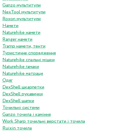
Ganzo мультитули
NexTool мультитули
Roxon мультитули
Намети
Naturehike намети
Ranger намети
Tramp намети, тенти
Туристичне спорядження
Naturehike спальні мішки
Naturehike гамаки
Naturehike матраци
Одяг
DexShell шкарпетки
DexShell рукавички
DexShell шапки
Точильні системи
Ganzo точила і каміння
Work Sharp точильні верстати і точила
Ruixin точила