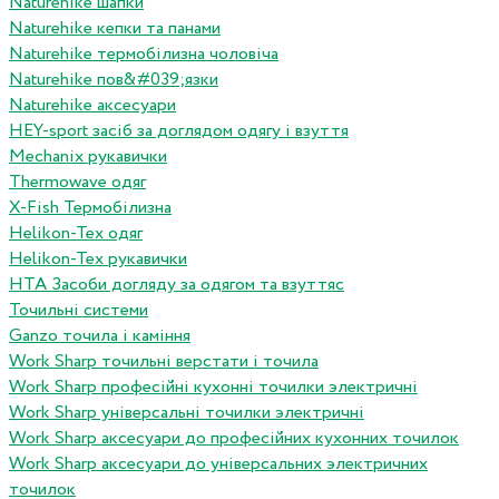
Naturehike шапки
Naturehike кепки та панами
Naturehike термобілизна чоловіча
Naturehike пов&#039;язки
Naturehike аксесуари
HEY-sport засіб за доглядом одягу і взуття
Mechanix рукавички
Thermowave одяг
X-Fish Термобілизна
Helikon-Tex одяг
Helikon-Tex рукавички
HTA Засоби догляду за одягом та взуттяс
Точильні системи
Ganzo точила і каміння
Work Sharp точильні верстати і точила
Work Sharp професiйнi кухоннi точилки электричнi
Work Sharp унiверсальнi точилки электричнi
Work Sharp аксесуари до професiйних кухонних точилок
Work Sharp аксесуари до унiверсальних электричних
точилок