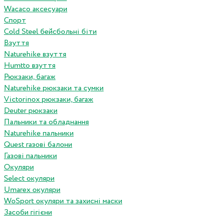
Wacaco аксесуари
Спорт
Cold Steel бейсбольні біти
Взуття
Naturehike взуття
Humtto взуття
Рюкзаки, багаж
Naturehike рюкзаки та сумки
Victorinox рюкзаки, багаж
Deuter рюкзаки
Пальники та обладнання
Naturehike пальники
Quest газові балони
Газові пальники
Окуляри
Select окуляри
Umarex окуляри
WoSport окуляри та захисні маски
Засоби гігієни