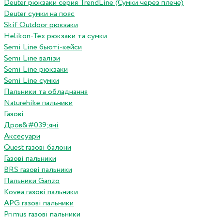
Deuter рюкзаки серия TrendLine (Сумки через плече)
Deuter сумки на пояс
Skif Outdoor рюкзаки
Helikon-Tex рюкзаки та сумки
Semi Line бьюті-кейси
Semi Line валізи
Semi Line рюкзаки
Semi Line сумки
Пальники та обладнання
Naturehike пальники
Газові
Дров&#039;яні
Аксесуари
Quest газові балони
Газові пальники
BRS газові пальники
Пальники Ganzo
Kovea газові пальники
APG газові пальники
Primus газові пальники