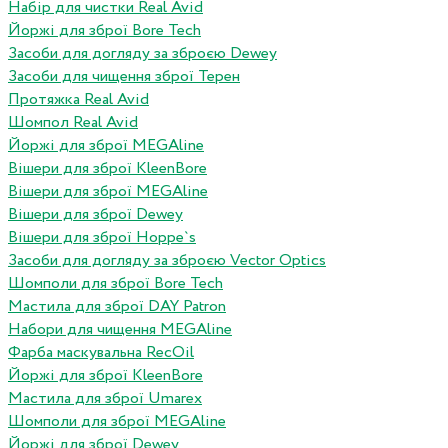
Набір для чистки Real Avid
Йоржі для зброї Bore Tech
Засоби для догляду за зброєю Dewey
Засоби для чищення зброї Терен
Протяжка Real Avid
Шомпол Real Avid
Йоржі для зброї MEGAline
Вішери для зброї KleenBore
Вішери для зброї MEGAline
Вішери для зброї Dewey
Вішери для зброї Hoppe`s
Засоби для догляду за зброєю Vector Optics
Шомполи для зброї Bore Tech
Мастила для зброї DAY Patron
Набори для чищення MEGAline
Фарба маскувальна RecOil
Йоржі для зброї KleenBore
Мастила для зброї Umarex
Шомполи для зброї MEGAline
Йоржі для зброї Dewey