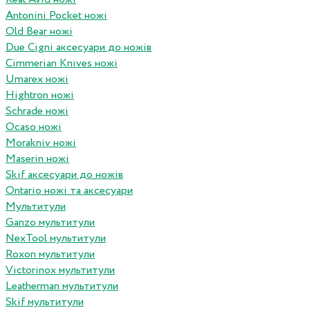
Antonini Pocket ножі
Old Bear ножі
Due Cigni аксесуари до ножів
Cimmerian Knives ножі
Umarex ножі
Hightron ножі
Schrade ножі
Ocaso ножі
Morakniv ножі
Maserin ножі
Skif аксесуари до ножів
Ontario ножі та аксесуари
Мультитули
Ganzo мультитули
NexTool мультитули
Roxon мультитули
Victorinox мультитули
Leatherman мультитули
Skif мультитули