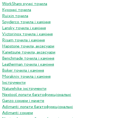
WorkSharp ручні точила
Кухонні точила
Ruixin точила
Spyderco точила і каміння
Lansky точила і каміння
Victorinox точила і каміння
Risam точила і каміння
Hapstone точила, аксесуари
Kanetsune точила, аксесуари
Benchmade точила і каміння
Leatherman точила і каміння
Boker точила і каміння
Morakniv точила і каміння
Інструменти
Naturehike інструменти
Nextool лопати багатофункціональні
Ganzo сокири і мачете
Adimanti лопати багатофункціональні
Adimanti сокири