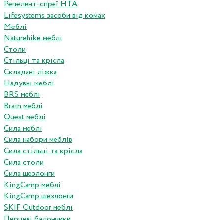
Репелент-спреї HTA
Lifesystems засоби від комах
Меблі
Naturehike меблі
Столи
Стільці та крісла
Складані ліжка
Надувні меблі
BRS меблі
Brain меблі
Quest меблі
Сила меблі
Сила набори меблів
Сила стільці та крісла
Сила столи
Сила шезлонги
KingCamp меблі
KingCamp шезлонги
SKIF Outdoor меблі
Перцеві балончики