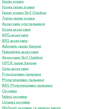
Газові різаки
Kovea газові різаки
Газові різаки Skif Outdoor
Tramp газові різаки
Аксесуари для пальників
Kovea аксесуари
APG аксесуари
BRS аксесуари
Adimanti газові балони
Naturehike аксесуари
Аксесуари Skif Outdoor
HPCR газові балони
Сила аксесуари
Рідкопаливні пальники
Мультипаливні пальники
BRS Мультипаливні пальники
Окуляри
Select окуляри
Umarex окуляри
WoSport окуляри та захисні маски