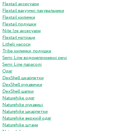
Flextail аксесуари
Flextail вакуумні пакувальники
Flextail килимки
Flextail подушки
Nite Ize аксесуари
Flextail матраци
Litheli насоси
Tribe килимки, подушки
Semi Line водонепроникні речі
Semi Line парасолі
Одяг
DexShell шкарпетки
DexShell рукавички
DexShell шапки
Naturehike одяг
Naturehike рукавиці
Naturehike шкарпетки
Naturehike верхній одяг
Naturehike штани