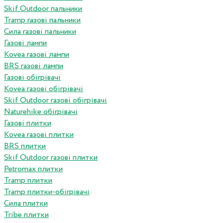
Skif Outdoor пальники
Tramp газові пальники
Сила газові пальники
Газові лампи
Kovea газові лампи
BRS газові лампи
Газові обігрівачі
Kovea газові обігрівачі
Skif Outdoor газові обігрівачі
Naturehike обігрівачі
Газові плитки
Kovea газові плитки
BRS плитки
Skif Outdoor газові плитки
Petromax плитки
Tramp плитки
Tramp плитки-обігрівачі
Сила плитки
Tribe плитки