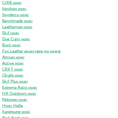
CJRB ножі
Kershaw ножі
Spyderco ножі
Benchmade ножі
Leatherman ножі
Skif ножі
Due Cigni ножі
Buck ножі
Fox Leather аксесуари до ножів
Artisan ножі
Active ножі
CRKT ножі
Olight ножі
Skif Plus ножі
Extrema Ratio ножі
HX Outdoors ножі
Peltonen ножі
Ножі Helle
Kanetsune ножі
Real Avid ножі