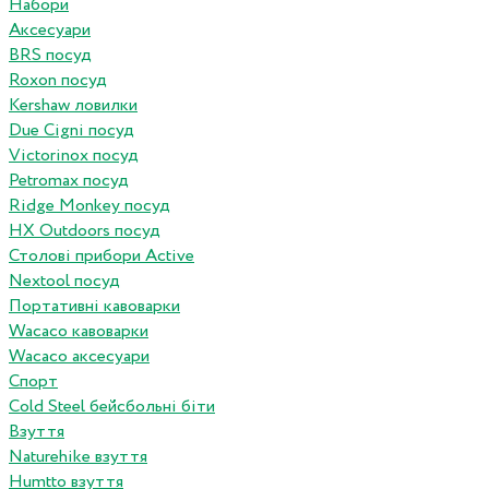
Набори
Аксесуари
BRS посуд
Roxon посуд
Kershaw ловилки
Due Cigni посуд
Victorinox посуд
Petromax посуд
Ridge Monkey посуд
HX Outdoors посуд
Столові прибори Active
Nextool посуд
Портативні кавоварки
Wacaco кавоварки
Wacaco аксесуари
Спорт
Cold Steel бейсбольні біти
Взуття
Naturehike взуття
Humtto взуття