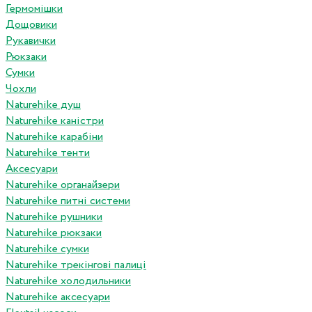
Гермомішки
Дощовики
Рукавички
Рюкзаки
Сумки
Чохли
Naturehike душ
Naturehike каністри
Naturehike карабіни
Naturehike тенти
Аксесуари
Naturehike органайзери
Naturehike питні системи
Naturehike рушники
Naturehike рюкзаки
Naturehike сумки
Naturehike трекінгові палиці
Naturehike холодильники
Naturehike аксесуари