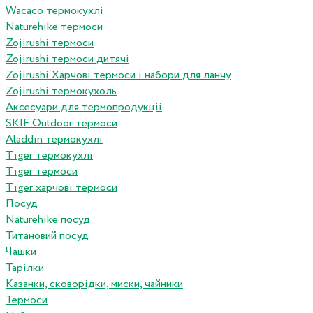
Wacaco термокухлі
Naturehike термоси
Zojirushi термоси
Zojirushi термоси дитячі
Zojirushi Харчові термоси і набори для ланчу
Zojirushi термокухоль
Аксесуари для термопродукціі
SKIF Outdoor термоси
Aladdin термокухлі
Tiger термокухлі
Tiger термоси
Tiger харчові термоси
Посуд
Naturehike посуд
Титановий посуд
Чашки
Тарілки
Казанки, сковорідки, миски, чайники
Термоси