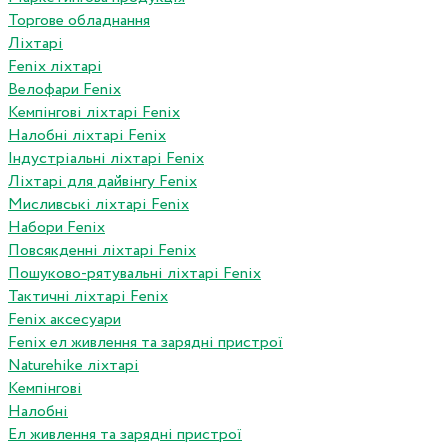
Торгове обладнання
Ліхтарі
Fenix ліхтарі
Велофари Fenix
Кемпінгові ліхтарі Fenix
Налобні ліхтарі Fenix
Індустріальні ліхтарі Fenix
Ліхтарі для дайвінгу Fenix
Мисливські ліхтарі Fenix
Набори Fenix
Повсякденні ліхтарі Fenix
Пошуково-рятувальні ліхтарі Fenix
Тактичні ліхтарі Fenix
Fenix аксесуари
Fenix ел живлення та зарядні пристрої
Naturehike ліхтарі
Кемпінгові
Налобні
Ел живлення та зарядні пристрої