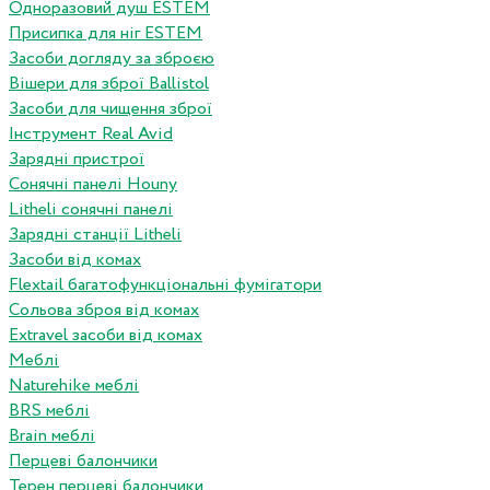
Одноразовий душ ESTEM
Присипка для ніг ESTEM
Засоби догляду за зброєю
Вішери для зброї Ballistol
Засоби для чищення зброї
Інструмент Real Avid
Зарядні пристрої
Сонячні панелі Houny
Litheli сонячні панелі
Зарядні станції Litheli
Засоби від комах
Flextail багатофункціональні фумігатори
Сольова зброя від комах
Extravel засоби від комах
Меблі
Naturehike меблі
BRS меблі
Brain меблі
Перцеві балончики
Терен перцеві балончики