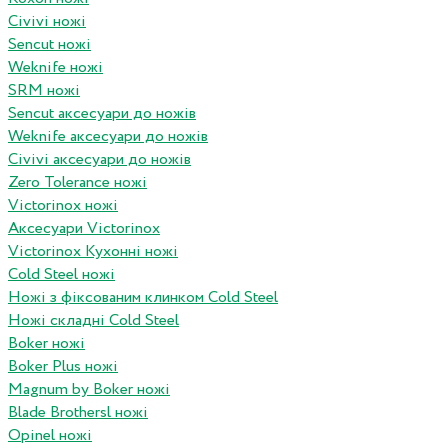
Civivi ножі
Sencut ножі
Weknife ножі
SRM ножі
Sencut аксесуари до ножів
Weknife аксесуари до ножів
Civivi аксесуари до ножів
Zero Tolerance ножі
Victorinox ножі
Аксесуари Victorinox
Victorinox Кухонні ножі
Cold Steel ножі
Ножі з фіксованим клинком Cold Steel
Ножі складні Cold Steel
Boker ножі
Boker Plus ножі
Magnum by Boker ножі
Blade Brothersl ножі
Opinel ножі