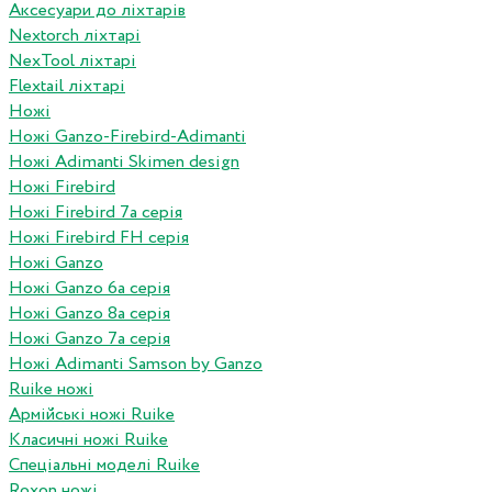
Аксесуари до ліхтарів
Nextorch ліхтарі
NexTool ліхтарі
Flextail ліхтарі
Ножі
Ножі Ganzo-Firebird-Adimanti
Ножі Adimanti Skimen design
Ножі Firebird
Ножі Firebird 7а серія
Ножі Firebird FH серія
Ножі Ganzo
Ножі Ganzo 6а серія
Ножі Ganzo 8а серія
Ножі Ganzo 7а серія
Ножі Adimanti Samson by Ganzo
Ruike ножі
Армійські ножі Ruike
Класичні ножі Ruike
Спеціальні моделі Ruike
Roxon ножi