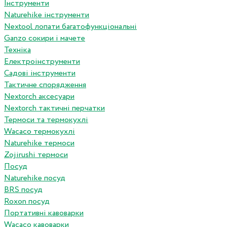
Інструменти
Naturehike інструменти
Nextool лопати багатофункціональні
Ganzo сокири і мачете
Техніка
Електроінструменти
Садові інструменти
Тактичне спорядження
Nextorch аксесуари
Nextorch тактичні перчатки
Термоси та термокухлі
Wacaco термокухлі
Naturehike термоси
Zojirushi термоси
Посуд
Naturehike посуд
BRS посуд
Roxon посуд
Портативні кавоварки
Wacaco кавоварки