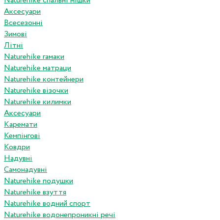
Naturehike спальні мішки
Аксесуари
Всесезонні
Зимові
Літні
Naturehike гамаки
Naturehike матраци
Naturehike контейнери
Naturehike візочки
Naturehike килимки
Аксесуари
Каремати
Кемпінгові
Ковдри
Надувні
Самонадувні
Naturehike подушки
Naturehike взуття
Naturehike водний спорт
Naturehike водонепроникні речі