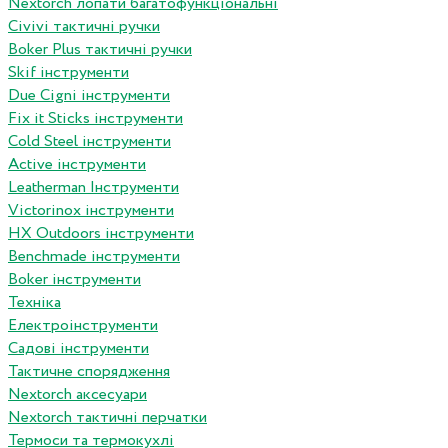
Nextorch лопати багатофункціональні
Сivivi тактичні ручки
Boker Plus тактичні ручки
Skif інструменти
Due Cigni інструменти
Fix it Sticks інструменти
Сold Steel інструменти
Active інструменти
Leatherman Інструменти
Victorinox інструменти
HX Outdoors інструменти
Benchmade інструменти
Boker інструменти
Техніка
Електроінструменти
Садові інструменти
Тактичне спорядження
Nextorch аксесуари
Nextorch тактичні перчатки
Термоси та термокухлі