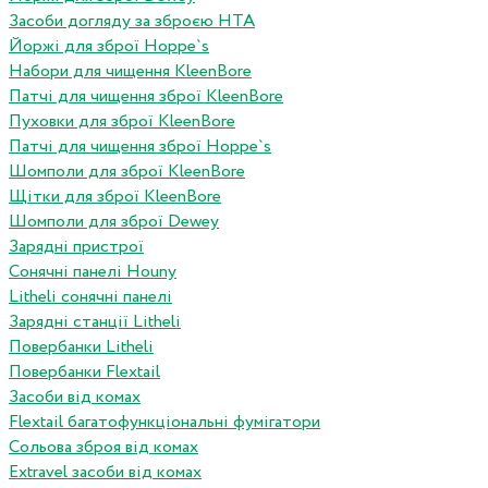
Засоби догляду за зброєю HTA
Йоржі для зброї Hoppe`s
Набори для чищення KleenBore
Патчі для чищення зброї KleenBore
Пуховки для зброї KleenBore
Патчі для чищення зброї Hoppe`s
Шомполи для зброї KleenBore
Щітки для зброї KleenBore
Шомполи для зброї Dewey
Зарядні пристрої
Сонячні панелі Houny
Litheli сонячні панелі
Зарядні станції Litheli
Повербанки Litheli
Повербанки Flextail
Засоби від комах
Flextail багатофункціональні фумігатори
Сольова зброя від комах
Extravel засоби від комах