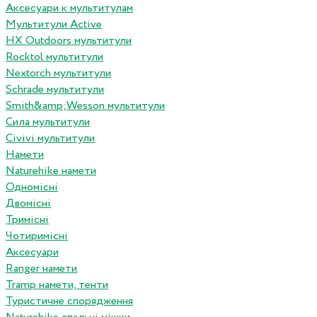
Аксесуари к мультитулам
Мультитули Active
HX Outdoors мультитули
Rocktol мультитули
Nextorch мультитули
Schrade мультитули
Smith&amp;Wesson мультитули
Сила мультитули
Civivi мультитули
Намети
Naturehike намети
Одномісні
Двомісні
Тримісні
Чотиримісні
Аксесуари
Ranger намети
Tramp намети, тенти
Туристичне спорядження