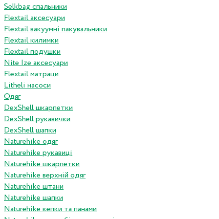
Selkbag спальники
Flextail аксесуари
Flextail вакуумні пакувальники
Flextail килимки
Flextail подушки
Nite Ize аксесуари
Flextail матраци
Litheli насоси
Одяг
DexShell шкарпетки
DexShell рукавички
DexShell шапки
Naturehike одяг
Naturehike рукавиці
Naturehike шкарпетки
Naturehike верхній одяг
Naturehike штани
Naturehike шапки
Naturehike кепки та панами