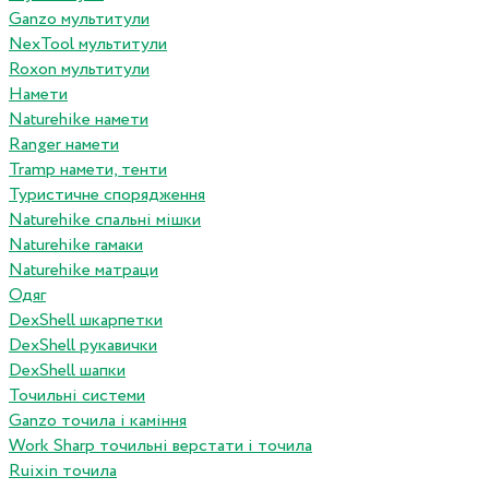
Ganzo мультитули
NexTool мультитули
Roxon мультитули
Намети
Naturehike намети
Ranger намети
Tramp намети, тенти
Туристичне спорядження
Naturehike спальні мішки
Naturehike гамаки
Naturehike матраци
Одяг
DexShell шкарпетки
DexShell рукавички
DexShell шапки
Точильні системи
Ganzo точила і каміння
Work Sharp точильні верстати і точила
Ruixin точила