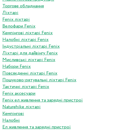
Торгове обладнання
Ліхтарі
Fenix ліхтарі
Велофари Fenix
Кемпінгові ліхтарі Fenix
Налобні ліхтарі Fenix
Індустріальні ліхтарі Fenix
Ліхтарі для дайвінгу Fenix
Мисливські ліхтарі Fenix
Набори Fenix
Повсякденні ліхтарі Fenix
Пошуково-рятувальні ліхтарі Fenix
Тактичні ліхтарі Fenix
Fenix аксесуари
Fenix ел живлення та зарядні пристрої
Naturehike ліхтарі
Кемпінгові
Налобні
Ел живлення та зарядні пристрої