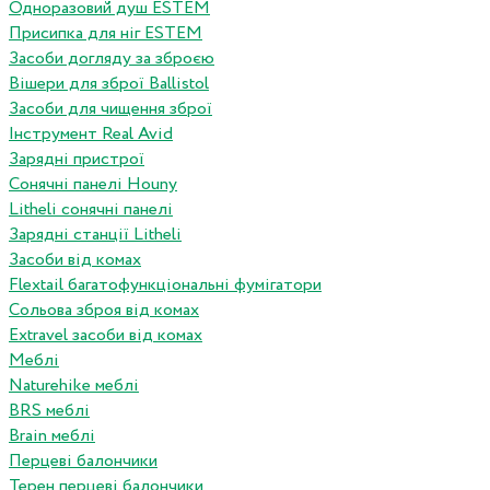
Одноразовий душ ESTEM
Присипка для ніг ESTEM
Засоби догляду за зброєю
Вішери для зброї Ballistol
Засоби для чищення зброї
Інструмент Real Avid
Зарядні пристрої
Сонячні панелі Houny
Litheli сонячні панелі
Зарядні станції Litheli
Засоби від комах
Flextail багатофункціональні фумігатори
Сольова зброя від комах
Extravel засоби від комах
Меблі
Naturehike меблі
BRS меблі
Brain меблі
Перцеві балончики
Терен перцеві балончики