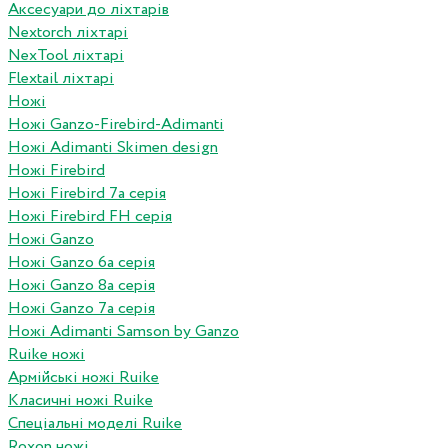
Аксесуари до ліхтарів
Nextorch ліхтарі
NexTool ліхтарі
Flextail ліхтарі
Ножі
Ножі Ganzo-Firebird-Adimanti
Ножі Adimanti Skimen design
Ножі Firebird
Ножі Firebird 7а серія
Ножі Firebird FH серія
Ножі Ganzo
Ножі Ganzo 6а серія
Ножі Ganzo 8а серія
Ножі Ganzo 7а серія
Ножі Adimanti Samson by Ganzo
Ruike ножі
Армійські ножі Ruike
Класичні ножі Ruike
Спеціальні моделі Ruike
Roxon ножi