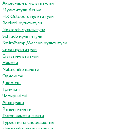
Аксесуари к мультитулам
Мультитули Active
HX Outdoors мультитули
Rocktol мультитули
Nextorch мультитули
Schrade мультитули
Smith&amp;Wesson мультитули
Сила мультитули
Civivi мультитули
Намети
Naturehike намети
Одномісні
Двомісні
Тримісні
Чотиримісні
Аксесуари
Ranger намети
Tramp намети, тенти
Туристичне спорядження