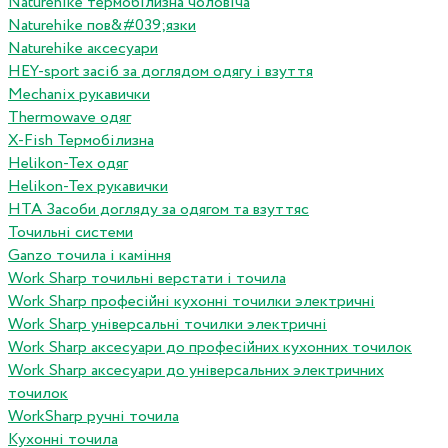
Naturehike термобілизна чоловіча
Naturehike пов&#039;язки
Naturehike аксесуари
HEY-sport засіб за доглядом одягу і взуття
Mechanix рукавички
Thermowave одяг
X-Fish Термобілизна
Helikon-Tex одяг
Helikon-Tex рукавички
HTA Засоби догляду за одягом та взуттяс
Точильні системи
Ganzo точила і каміння
Work Sharp точильні верстати і точила
Work Sharp професiйнi кухоннi точилки электричнi
Work Sharp унiверсальнi точилки электричнi
Work Sharp аксесуари до професiйних кухонних точилок
Work Sharp аксесуари до унiверсальних электричних
точилок
WorkSharp ручні точила
Кухонні точила