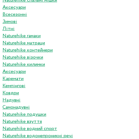
Naturehike спальні мішки
Аксесуари
Всесезонні
Зимові
Літні
Naturehike гамаки
Naturehike матраци
Naturehike контейнери
Naturehike візочки
Naturehike килимки
Аксесуари
Каремати
Кемпінгові
Ковдри
Надувні
Самонадувні
Naturehike подушки
Naturehike взуття
Naturehike водний спорт
Naturehike водонепроникні речі