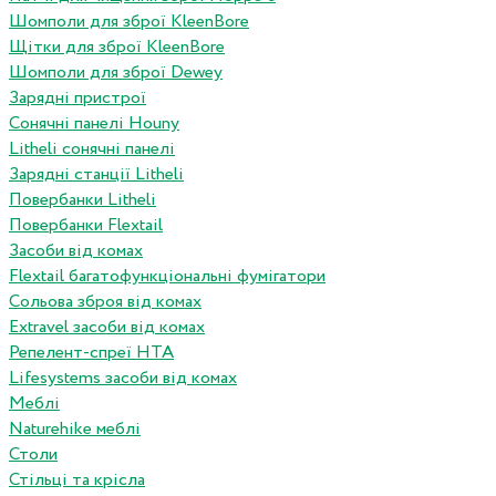
Шомполи для зброї KleenBore
Щітки для зброї KleenBore
Шомполи для зброї Dewey
Зарядні пристрої
Сонячні панелі Houny
Litheli сонячні панелі
Зарядні станції Litheli
Повербанки Litheli
Повербанки Flextail
Засоби від комах
Flextail багатофункціональні фумігатори
Сольова зброя від комах
Extravel засоби від комах
Репелент-спреї HTA
Lifesystems засоби від комах
Меблі
Naturehike меблі
Столи
Стільці та крісла