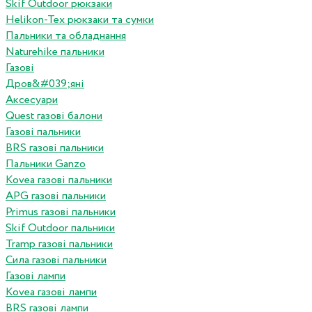
Skif Outdoor рюкзаки
Helikon-Tex рюкзаки та сумки
Пальники та обладнання
Naturehike пальники
Газові
Дров&#039;яні
Аксесуари
Quest газові балони
Газові пальники
BRS газові пальники
Пальники Ganzo
Kovea газові пальники
APG газові пальники
Primus газові пальники
Skif Outdoor пальники
Tramp газові пальники
Сила газові пальники
Газові лампи
Kovea газові лампи
BRS газові лампи