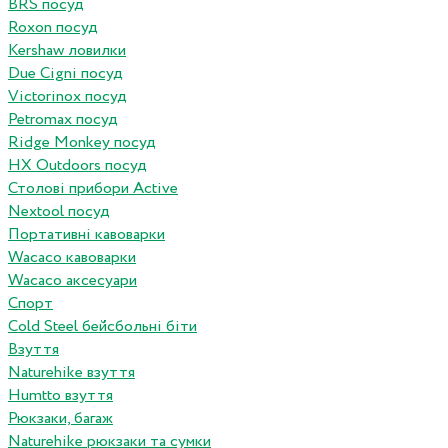
BRS посуд
Roxon посуд
Kershaw ловилки
Due Cigni посуд
Victorinox посуд
Petromax посуд
Ridge Monkey посуд
HX Outdoors посуд
Столові прибори Active
Nextool посуд
Портативні кавоварки
Wacaco кавоварки
Wacaco аксесуари
Спорт
Cold Steel бейсбольні біти
Взуття
Naturehike взуття
Humtto взуття
Рюкзаки, багаж
Naturehike рюкзаки та сумки