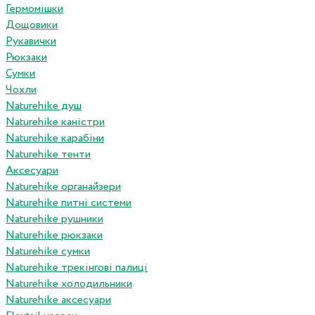
Гермомішки
Дощовики
Рукавички
Рюкзаки
Сумки
Чохли
Naturehike душ
Naturehike каністри
Naturehike карабіни
Naturehike тенти
Аксесуари
Naturehike органайзери
Naturehike питні системи
Naturehike рушники
Naturehike рюкзаки
Naturehike сумки
Naturehike трекінгові палиці
Naturehike холодильники
Naturehike аксесуари