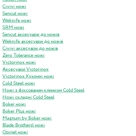
Civivi ножі
Sencut ножі
Weknife ножі
SRM ножі
Sencut аксесуари до ножів
Weknife аксесуари до ножів
Civivi аксесуари до ножів
Zero Tolerance ножі
Victorinox ножі
Аксесуари Victorinox
Victorinox Кухонні ножі
Cold Steel ножі
Ножі з фіксованим клинком Cold Steel
Ножі складні Cold Steel
Boker ножі
Boker Plus ножі
Magnum by Boker ножі
Blade Brothersl ножі
Opinel ножі