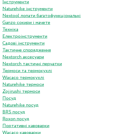
Інструменти
Naturehike інструменти
Nextool лопати багатофункціональні
Ganzo сокири і мачете
Техніка
Електроінструменти
Садові інструменти
Тактичне спорядження
Nextorch аксесуари
Nextorch тактичні перчатки
Термоси та термокухлі
Wacaco термокухлі
Naturehike термоси
Zojirushi термоси
Посуд
Naturehike посуд
BRS посуд
Roxon посуд
Портативні кавоварки
Wacaco кавоварки