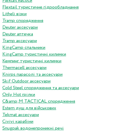
Flextail насоси
Flextail туристичне гідрообладнання
Litheli візки
Tramp спорядження
Deuter аксесуари
Deuter аптечка
Tramp аксесуари
KingCamp спальники
KingCamp туристичні килимки
Кемпинг туристичні килимки
Thermacell аксесуари
Knirps парасолі та аксесуари
Skif Outdoor аксесуари
Cold Steel спорядження та аксесуари
Only Hot грілки
C&amp;M TACTICAL спорядження
Estem душ для військових
Tekmat аксесуари
Сivivi карабіни
Snugpak водонепроникні речі