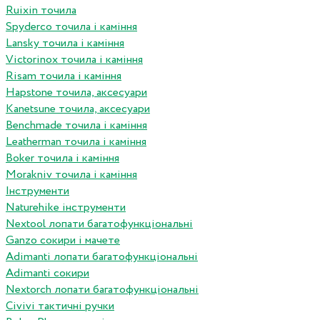
Ruixin точила
Spyderco точила і каміння
Lansky точила і каміння
Victorinox точила і каміння
Risam точила і каміння
Hapstone точила, аксесуари
Kanetsune точила, аксесуари
Benchmade точила і каміння
Leatherman точила і каміння
Boker точила і каміння
Morakniv точила і каміння
Інструменти
Naturehike інструменти
Nextool лопати багатофункціональні
Ganzo сокири і мачете
Adimanti лопати багатофункціональні
Adimanti сокири
Nextorch лопати багатофункціональні
Сivivi тактичні ручки