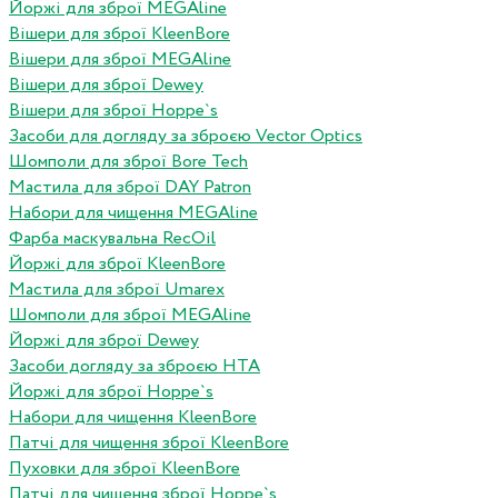
Йоржі для зброї MEGAline
Вішери для зброї KleenBore
Вішери для зброї MEGAline
Вішери для зброї Dewey
Вішери для зброї Hoppe`s
Засоби для догляду за зброєю Vector Optics
Шомполи для зброї Bore Tech
Мастила для зброї DAY Patron
Набори для чищення MEGAline
Фарба маскувальна RecOil
Йоржі для зброї KleenBore
Мастила для зброї Umarex
Шомполи для зброї MEGAline
Йоржі для зброї Dewey
Засоби догляду за зброєю HTA
Йоржі для зброї Hoppe`s
Набори для чищення KleenBore
Патчі для чищення зброї KleenBore
Пуховки для зброї KleenBore
Патчі для чищення зброї Hoppe`s