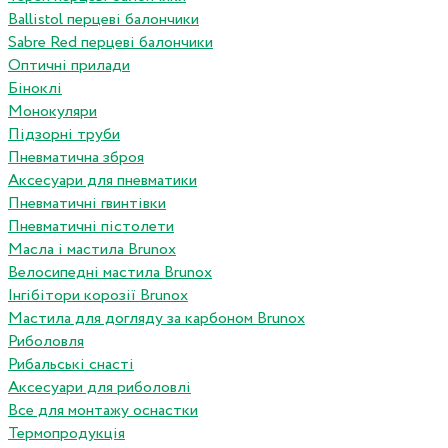
Ballistol перцеві балончики
Sabre Red перцеві балончики
Оптичні прилади
Біноклі
Монокуляри
Підзорні труби
Пневматична зброя
Аксесуари для пневматики
Пневматичні гвинтівки
Пневматичні пістолети
Масла і мастила Brunox
Велосипедні мастила Brunox
Інгібітори корозії Brunox
Мастила для догляду за карбоном Brunox
Риболовля
Рибальські снасті
Аксесуари для риболовлі
Все для монтажу оснастки
Термопродукція