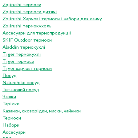
Zojirushi термоси
Zojirushi термоси дитячі
Zojirushi Харчові термоси і набори для ланчу
Zojirushi термокухоль
Аксесуари для термопродукціі
SKIF Outdoor термоси
Aladdin термокухлі
Tiger термокухлі
Tiger термоси
Tiger харчові термоси
Посуд
Naturehike посуд
Титановий посуд
Чашки
Тарілки
Казанки, сковорідки, миски, чайники
Термоси
Набори
Аксесуари