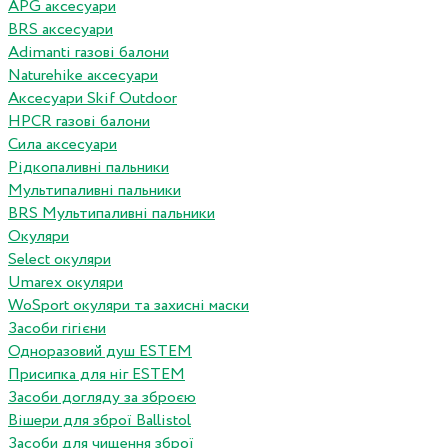
APG аксесуари
BRS аксесуари
Adimanti газові балони
Naturehike аксесуари
Аксесуари Skif Outdoor
HPCR газові балони
Сила аксесуари
Рідкопаливні пальники
Мультипаливні пальники
BRS Мультипаливні пальники
Окуляри
Select окуляри
Umarex окуляри
WoSport окуляри та захисні маски
Засоби гігієни
Одноразовий душ ESTEM
Присипка для ніг ESTEM
Засоби догляду за зброєю
Вішери для зброї Ballistol
Засоби для чищення зброї