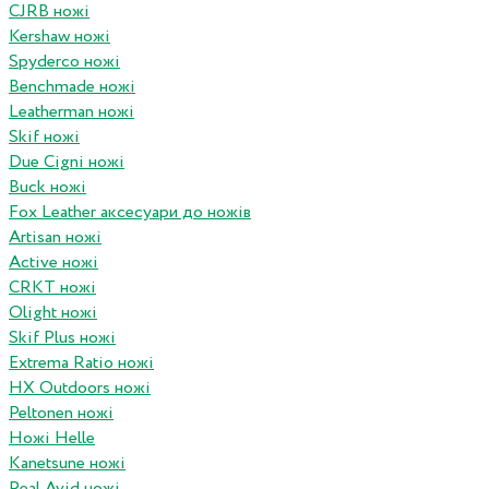
CJRB ножі
Kershaw ножі
Spyderco ножі
Benchmade ножі
Leatherman ножі
Skif ножі
Due Cigni ножі
Buck ножі
Fox Leather аксесуари до ножів
Artisan ножі
Active ножі
CRKT ножі
Olight ножі
Skif Plus ножі
Extrema Ratio ножі
HX Outdoors ножі
Peltonen ножі
Ножі Helle
Kanetsune ножі
Real Avid ножі