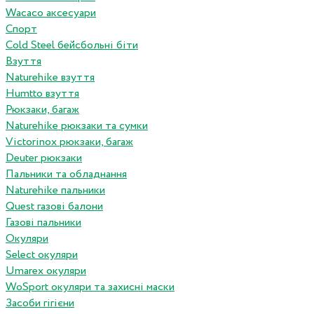
Wacaco аксесуари
Спорт
Cold Steel бейсбольні біти
Взуття
Naturehike взуття
Humtto взуття
Рюкзаки, багаж
Naturehike рюкзаки та сумки
Victorinox рюкзаки, багаж
Deuter рюкзаки
Пальники та обладнання
Naturehike пальники
Quest газові балони
Газові пальники
Окуляри
Select окуляри
Umarex окуляри
WoSport окуляри та захисні маски
Засоби гігієни