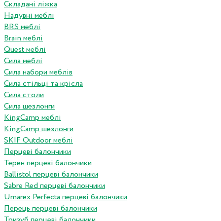
Складані ліжка
Надувні меблі
BRS меблі
Brain меблі
Quest меблі
Сила меблі
Сила набори меблів
Сила стільці та крісла
Сила столи
Сила шезлонги
KingCamp меблі
KingCamp шезлонги
SKIF Outdoor меблі
Перцеві балончики
Терен перцеві балончики
Ballistol перцеві балончики
Sabre Red перцеві балончики
Umarex Perfecta перцеві балончики
Перець перцеві балончики
Тризуб перцеві балончики