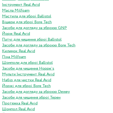
Інструмент Real Avid
Масла Milfoam
Мастила для зброї Ballistol
Вішери для зброї Bore Tech
Засоби для догляду за зброєю GNP
Йорж Real Avid
Патчі для чищення зброї Ballistol
Засоби для догляду за зброєю Bore Tech
Килимок Real Avid
Піна Milfoam
Шомполи для зброї Ballistol
Засоби для чищення Hoppe`s
Мульти Інструмент Real Avid
Набір для чистки Real Avid
Йоржі для зброї Bore Tech
Засоби для догляду за зброєю Dewey
Засоби для чищення зброї Терен
Протяжка Real Avid
Шомпол Real Avid