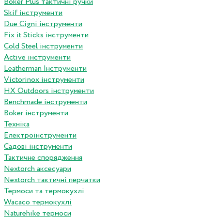
Boker Plus тактичні ручки
Skif інструменти
Due Cigni інструменти
Fix it Sticks інструменти
Сold Steel інструменти
Active інструменти
Leatherman Інструменти
Victorinox інструменти
HX Outdoors інструменти
Benchmade інструменти
Boker інструменти
Техніка
Електроінструменти
Садові інструменти
Тактичне спорядження
Nextorch аксесуари
Nextorch тактичні перчатки
Термоси та термокухлі
Wacaco термокухлі
Naturehike термоси