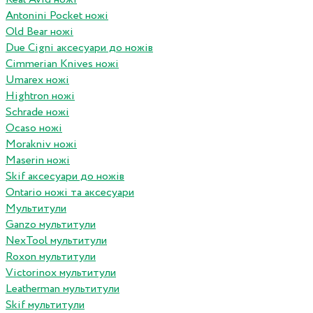
Antonini Pocket ножі
Old Bear ножі
Due Cigni аксесуари до ножів
Cimmerian Knives ножі
Umarex ножі
Hightron ножі
Schrade ножі
Ocaso ножі
Morakniv ножі
Maserin ножі
Skif аксесуари до ножів
Ontario ножі та аксесуари
Мультитули
Ganzo мультитули
NexTool мультитули
Roxon мультитули
Victorinox мультитули
Leatherman мультитули
Skif мультитули